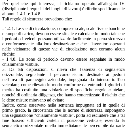
Per quel che qui interessa, il richiamo operato all'allegato IV
(disciplinante i requisiti dei luoghi di lavoro) è riferito specificamente
ai punti 1.4.1. e 1.4.8.
Tali regole di sicurezza prevedono che:
- 1.4.1. Le vie di circolazione, comprese scale, scale fisse e banchine
e rampe di carico, devono essere situate e calcolate in modo tale che
i pedoni o i veicoli possano utilizzarle facilmente in piena sicurezza
e conformemente alla loro destinazione e che i lavoratori operanti
nelle vicinanze di queste vie di circolazione non corrano alcun
rischio;
- 1.4.8. Le zone di pericolo devono essere segnalate in modo
chiaramente visibile.
3. Da tali disposizioni si rileva che l'assenza di segnaletica
orizzontale, segnalante il percorso sicuro destinato ai pedoni
nell'area di parcheggio aziendale, impegnata da intenso traffico
veicolare, come rilevato in modo conforme da entrambi i giudici di
merito ha costituito una violazione di specifiche regole cautelari,
nonché di ordinaria diligenza, che hanno concretizzato il rischio che
le dette misure miravano ad evitare.
Inoltre, come osservato nella sentenza impugnata ed in quella di
primo grado, la circostanza che le norme di sicurezza impongano
una segnalazione "chiaramente visibile", porta ad escludere che a tal
fine fossero sufficienti cartelli in posizione verticale, essendo la
segnaletica orizzontale quella immediatamente percepibile da parte