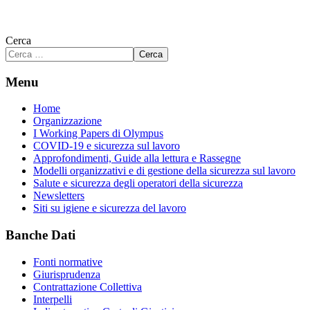
Cerca
Cerca
Menu
Home
Organizzazione
I Working Papers di Olympus
COVID-19 e sicurezza sul lavoro
Approfondimenti, Guide alla lettura e Rassegne
Modelli organizzativi e di gestione della sicurezza sul lavoro
Salute e sicurezza degli operatori della sicurezza
Newsletters
Siti su igiene e sicurezza del lavoro
Banche Dati
Fonti normative
Giurisprudenza
Contrattazione Collettiva
Interpelli