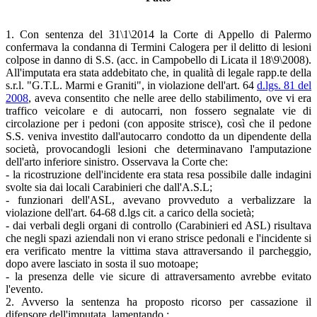
1. Con sentenza del 31\1\2014 la Corte di Appello di Palermo
confermava la condanna di Termini Calogera per il delitto di lesioni
colpose in danno di S.S. (acc. in Campobello di Licata il 18\9\2008).
All'imputata era stata addebitato che, in qualità di legale rapp.te della
s.r.l. "G.T.L. Marmi e Graniti", in violazione dell'art. 64
d.lgs. 81 del
2008
, aveva consentito che nelle aree dello stabilimento, ove vi era
traffico veicolare e di autocarri, non fossero segnalate vie di
circolazione per i pedoni (con apposite strisce), così che il pedone
S.S. veniva investito dall'autocarro condotto da un dipendente della
società, provocandogli lesioni che determinavano l'amputazione
dell'arto inferiore sinistro. Osservava la Corte che:
- la ricostruzione dell'incidente era stata resa possibile dalle indagini
svolte sia dai locali Carabinieri che dall'A.S.L;
- funzionari dell'ASL, avevano provveduto a verbalizzare la
violazione dell'art. 64-68 d.lgs cit. a carico della società;
- dai verbali degli organi di controllo (Carabinieri ed ASL) risultava
che negli spazi aziendali non vi erano strisce pedonali e l'incidente si
era verificato mentre la vittima stava attraversando il parcheggio,
dopo avere lasciato in sosta il suo motoape;
- la presenza delle vie sicure di attraversamento avrebbe evitato
l'evento.
2. Avverso la sentenza ha proposto ricorso per cassazione il
difensore dell'imputata, lamentando :