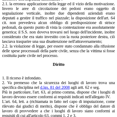
2.1. la erronea applicazione della legge ed il vizio della motivazione.
Invero le aree di circolazione dei pedoni erano oggetto di
segnalazione verticale, inoltre due dipendenti aziendali erano
deputati a gestire il traffico nel piazzale; la disposizione dell'art. 64
cit. non prevedeva alcun obbligo di predisposizione di strisce
pedonali, da questo punto di vista la contestazione era assolutamente
generica; il S.S. non doveva trovarsi nel luogo dell'incidente, inoltre
considerato che era stato investito con la ruota posteriore destra, ciò
lasciava trasparire una sua disattenzione nell'attraversamento;
2.2. la violazione di legge, per essere stato condannato alla rifusione
delle spese processuali della parte civile, senza che la vittima si fosse
costituita parte civile nel processo.
Diritto
1. Il ricorso è infondato.
2. Va premesso che la sicurezza dei luoghi di lavoro trova una
specifica disciplina nel
d.lgs. 81 del 2008
agli artt. 62 e seg.
Più in particolare, l'art. 63, al primo comma, dispone che i luoghi di
lavoro devono essere conformi ai requisiti indicati nell'allegato IV.
L'art. 64, lett. a (richiamata in fatto nel capo di imputazione, come
rilevato dai giudici di merito), dispone che è obbligo del datore di
lavoro di provvedere a che i luoghi di lavoro siano conformi ai
requisiti di cui all'articolo 63, commi 1, 2 e 3.