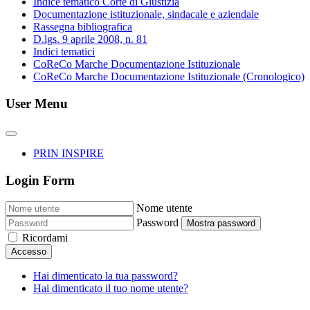
Indice tematico Corte di Giustizia
Documentazione istituzionale, sindacale e aziendale
Rassegna bibliografica
D.lgs. 9 aprile 2008, n. 81
Indici tematici
CoReCo Marche Documentazione Istituzionale
CoReCo Marche Documentazione Istituzionale (Cronologico)
User Menu
PRIN INSPIRE
Login Form
Nome utente
Password
Mostra password
Ricordami
Accesso
Hai dimenticato la tua password?
Hai dimenticato il tuo nome utente?