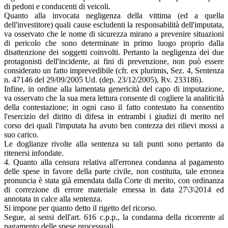
di pedoni e conducenti di veicoli.
Quanto alla invocata negligenza della vittima (ed a quella
dell'investitore) quali cause escludenti la responsabilità dell'imputata,
va osservato che le nome di sicurezza mirano a prevenire situazioni
di pericolo che sono determinate in primo luogo proprio dalla
disattenzione dei soggetti coinvolti. Pertanto la negligenza dei due
protagonisti dell'incidente, ai fini di prevenzione, non può essere
considerato un fatto imprevedibile (cfr. ex plurimis, Sez. 4, Sentenza
n. 47146 del 29/09/2005 Ud. (dep. 23/12/2005), Rv. 233186).
Infine, in ordine alla lamentata genericità del capo di imputazione,
va osservato che la sua mera lettura consente di cogliere la analiticità
della contestazione; in ogni caso il fatto contestato ha consentito
l'esercizio del diritto di difesa in entrambi i giudizi di merito nel
corso dei quali l'imputata ha avuto ben contezza dei rilievi mossi a
suo carico.
Le doglianze rivolte alla sentenza su tali punti sono pertanto da
ritenersi infondate.
4. Quanto alla censura relativa all'erronea condanna al pagamento
delle spese in favore della parte civile, non costituita, tale erronea
pronuncia è stata già emendata dalla Corte di merito, con ordinanza
di correzione di errore materiale emessa in data 27\3\2014 ed
annotata in calce alla sentenza.
Si impone per quanto detto il rigetto del ricorso.
Segue, ai sensi dell'art. 616 c.p.p., la condanna della ricorrente al
pagamento delle spese processuali.