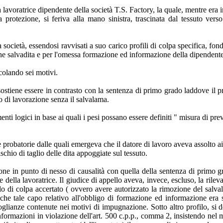
avoratrice dipendente della società T.S. Factory, la quale, mentre era inte
ta protezione, si feriva alla mano sinistra, trascinata dal tessuto ve
a società, essendosi ravvisati a suo carico profili di colpa specifica, f
one salvadita e per l'omessa formazione ed informazione della dipendente
colando sei motivi.
sostiene essere in contrasto con la sentenza di primo grado laddove il pr
so di lavorazione senza il salvalama.
ti logici in base ai quali i pesi possano essere definiti " misura di prev
probatorie dalle quali emergeva che il datore di lavoro aveva assolto ai p
schio di taglio delle dita appoggiate sul tessuto.
ne in punto di nesso di causalità con quella della sentenza di primo grad
ne della lavoratrice. Il giudice di appello aveva, invece, escluso, la ri
ilo di colpa accertato ( ovvero avere autorizzato la rimozione del salval
nche tale capo relativo all'obbligo di formazione ed informazione era 
glianze contenute nei motivi di impugnazione. Sotto altro profilo, si d
nformazioni in violazione dell'art. 500 c.p.p., comma 2, insistendo nel 