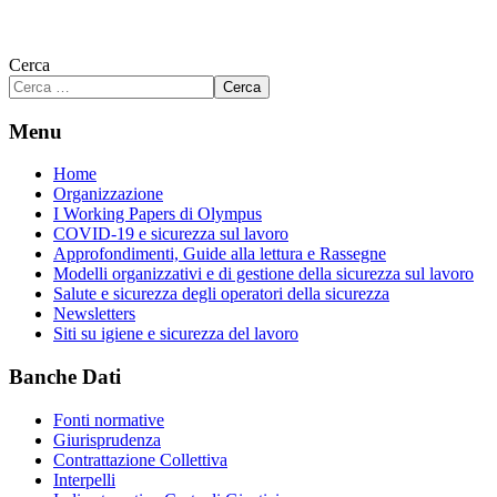
Cerca
Cerca
Menu
Home
Organizzazione
I Working Papers di Olympus
COVID-19 e sicurezza sul lavoro
Approfondimenti, Guide alla lettura e Rassegne
Modelli organizzativi e di gestione della sicurezza sul lavoro
Salute e sicurezza degli operatori della sicurezza
Newsletters
Siti su igiene e sicurezza del lavoro
Banche Dati
Fonti normative
Giurisprudenza
Contrattazione Collettiva
Interpelli