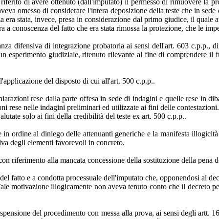
iferito di avere ottenuto (dall'imputato) il permesso di rimuovere la pr
aveva omesso di considerare l'intera deposizione della teste che in sede 
za era stata, invece, presa in considerazione dal primo giudice, il quale
a a conoscenza del fatto che era stata rimossa la protezione, che le impe
 difensiva di integrazione probatoria ai sensi dell'art. 603 c.p.p., diretta
n esperimento giudiziale, ritenuto rilevante al fine di comprendere il f
applicazione del disposto di cui all'art. 500 c.p.p..
arazioni rese dalla parte offesa in sede di indagini e quelle rese in dib
ni rese nelle indagini preliminari ed utilizzate ai fini delle contestazion
utate solo ai fini della credibilità del teste ex art. 500 c.p.p..
in ordine al diniego delle attenuanti generiche e la manifesta illogicità
iva degli elementi favorevoli in concreto.
on riferimento alla mancata concessione della sostituzione della pena det
ta del fatto e a condotta processuale dell'imputato che, opponendosi al 
 Tale motivazione illogicamente non aveva tenuto conto che il decreto p
spensione del procedimento con messa alla prova, ai sensi degli artt. 16