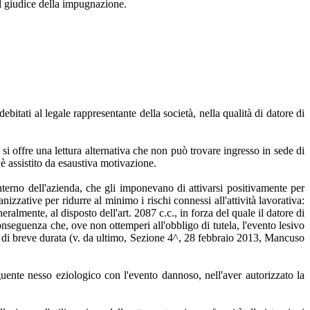
al giudice della impugnazione.
bitati al legale rappresentante della società, nella qualità di datore di
 offre una lettura alternativa che non può trovare ingresso in sede di
 assistito da esaustiva motivazione.
'interno dell'azienda, che gli imponevano di attivarsi positivamente per
zzative per ridurre al minimo i rischi connessi all'attività lavorativa:
generalmente, al disposto dell'art. 2087 c.c., in forza del quale il datore di
onseguenza che, ove non ottemperi all'obbligo di tutela, l'evento lesivo
ia di breve durata (v. da ultimo, Sezione 4^, 28 febbraio 2013, Mancuso
uente nesso eziologico con l'evento dannoso, nell'aver autorizzato la