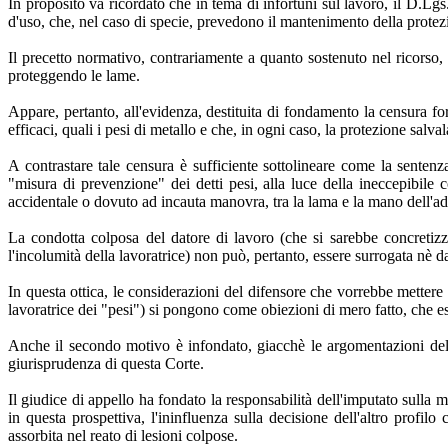
In proposito va ricordato che in tema di infortuni sul lavoro, il D.Lgs.
d'uso, che, nel caso di specie, prevedono il mantenimento della protez
Il precetto normativo, contrariamente a quanto sostenuto nel ricorso, 
proteggendo le lame.
Appare, pertanto, all'evidenza, destituita di fondamento la censura fo
efficaci, quali i pesi di metallo e che, in ogni caso, la protezione salv
A contrastare tale censura è sufficiente sottolineare come la senten
"misura di prevenzione" dei detti pesi, alla luce della ineccepibile 
accidentale o dovuto ad incauta manovra, tra la lama e la mano dell'addet
La condotta colposa del datore di lavoro (che si sarebbe concretizz
l'incolumità della lavoratrice) non può, pertanto, essere surrogata nè d
In questa ottica, le considerazioni del difensore che vorrebbe mettere 
lavoratrice dei "pesi") si pongono come obiezioni di mero fatto, che es
Anche il secondo motivo è infondato, giacchè le argomentazioni del g
giurisprudenza di questa Corte.
Il giudice di appello ha fondato la responsabilità dell'imputato sulla
in questa prospettiva, l'ininfluenza sulla decisione dell'altro profi
assorbita nel reato di lesioni colpose.