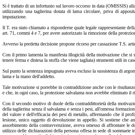
Si è trattato di un infortunio sul lavoro occorso in data (OMISSIS) alla l
utilizzando una taglierina dotata di lama circolare, priva di apposi
imputazione.
Il T. era stato chiamato a risponderne quale legale rappresentante dell
art. 71, commi 4 e 7, per avere autorizzato la rimozione della protezi
Avverso la predetta decisione propone ricorso per cassazione T.S. arti
Con il primo lamenta la manifesta illogicità della motivazione che si 
tenere ferma e distesa la stoffa che viene tagliata) strumenti utili in ca
Sul punto la sentenza impugnata aveva escluso la sussistenza di argomen
lama e la mano dell'addetto.
Tale motivazione si porrebbe in contraddizione anche con le risultanze 
e che, in ogni caso, la protezione salvalama non avrebbe eliminato il ri
Con il secondo motivo di duole della contraddittorietà della motivazio
della taglierina senza il salvalama e senza i pesi, all'omessa formazio
del valore e dell'efficacia dei pesi di metallo, affermando che il prof
lesione, unico oggetto di devoluzione in appello. Si sostiene che a
assorbimento della contravvenzione, aveva omesso di affrontare le do
utilizzo delle dichiarazioni della persona offesa in sede di sommarie i