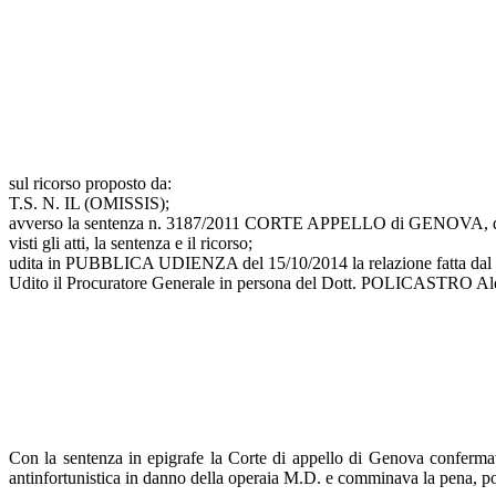
sul ricorso proposto da:
T.S. N. IL (OMISSIS);
avverso la sentenza n. 3187/2011 CORTE APPELLO di GENOVA, d
visti gli atti, la sentenza e il ricorso;
udita in PUBBLICA UDIENZA del 15/10/2014 la relazione fatta da
Udito il Procuratore Generale in persona del Dott. POLICASTRO Aldo, c
Con la sentenza in epigrafe la Corte di appello di Genova confermav
antinfortunistica in danno della operaia M.D. e comminava la pena, poi