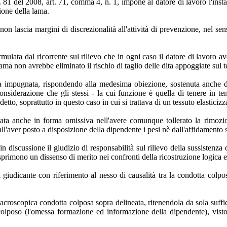
 81 del 2008, art. 71, comma 4, n. 1, impone al datore di lavoro l'install
ione della lama.
non lascia margini di discrezionalità all'attività di prevenzione, nel se
rmulata dal ricorrente sul rilievo che in ogni caso il datore di lavoro a
alama non avrebbe eliminato il rischio di taglio delle dita appoggiate sul t
za impugnata, rispondendo alla medesima obiezione, sostenuta anche da
considerazione che gli stessi - la cui funzione è quella di tenere in te
to, soprattutto in questo caso in cui si trattava di un tessuto elasticizz
ata anche in forma omissiva nell'avere comunque tollerato la rimozio
all'aver posto a disposizione della dipendente i pesi nè dall'affidamento s
in discussione il giudizio di responsabilità sul rilievo della sussistenza
primono un dissenso di merito nei confronti della ricostruzione logica e
iudicante con riferimento al nesso di causalità tra la condotta colpos
 macroscopica condotta colposa sopra delineata, ritenendola da sola suffi
lo colposo (l'omessa formazione ed informazione della dipendente), vist