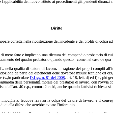
e l'applicabilità del nuovo istituto ai procedimenti già pendenti dinanzi 
Diritto
are corretta nella ricostruzione dell'incidente e dei profili di colpa adde
 mero fatto e implicano una rilettura del compendio probatorio di cui si
rezzamento del quadro probatorio quando questo - come nel caso de qua- è
 T., nella qualità di datore di lavoro, in ragione dei propri compiti all
adozione da parte dei dipendenti delle doverose misure tecniche ed organi
e (v.,in particolare
D.Lgs. n. 81 del 2008
, art. 18, lett. d) ed f) e, più 
vaguardia della personalità morale dei prestatori di lavoro, con l'ovvia c
sto dall'art. 40 c.p., comma 2 e ciò, anche quando l'attività richiesta s
impugnata, laddove ravvisa la colpa del datore di lavoro, e il conseg
di quella difesa che avrebbe evitato l'infortunio.