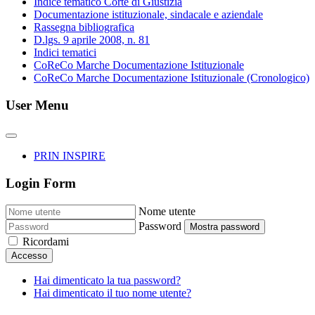
Indice tematico Corte di Giustizia
Documentazione istituzionale, sindacale e aziendale
Rassegna bibliografica
D.lgs. 9 aprile 2008, n. 81
Indici tematici
CoReCo Marche Documentazione Istituzionale
CoReCo Marche Documentazione Istituzionale (Cronologico)
User Menu
PRIN INSPIRE
Login Form
Nome utente
Password
Mostra password
Ricordami
Accesso
Hai dimenticato la tua password?
Hai dimenticato il tuo nome utente?