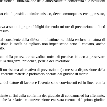
azione e l'utilizzazione delle attrezzature in conformità alle istruzioni
nso che il presidio antinfortunistico, deve comunque essere apprestato,
veva assolto ai propri obblighi fornendo misure di prevenzione utili ed
essuto.
l consulente della difesa in dibattimento, abbia escluso la natura di
nsione la stoffa da tagliare- non impediscono certo il contatto, anche
ato.
ne della protezione salvadita, unico dispositivo idoneo a preservare
ulla diligenza, prudenza, perizia del lavoratore.
 di un sistema alternativo di prevenzione (la messa a disposizione della
 coerente materiale probatorio operata dal giudice di merito.
a del datore di lavoro e l'evento sono convincenti ed in linea con la
ciente ai fini della conferma del giudizio di condanna ed ha affermato,
o che la relativa contravvenzione era stata ritenuta dal primo giudice