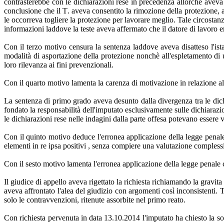
contrasterebbe con le dichiarazioni rese in precedenza allorchè aveva r
conclusione che il T. aveva consentito la rimozione della protezione, 
le occorreva togliere la protezione per lavorare meglio. Tale circostan
informazioni laddove la teste aveva affermato che il datore di lavoro er
Con il terzo motivo censura la sentenza laddove aveva disatteso l'istanza
modalità di asportazione della protezione nonchè all'espletamento di u
loro rilevanza ai fini prevenzionali.
Con il quarto motivo lamenta la carenza di motivazione in relazione all'
La sentenza di primo grado aveva desunto dalla divergenza tra le dichi
fondato la responsabilità dell'imputato esclusivamente sulle dichiarazio
le dichiarazioni rese nelle indagini dalla parte offesa potevano essere val
Con il quinto motivo deduce l'erronea applicazione della legge penale 
elementi in re ipsa positivi , senza compiere una valutazione compless
Con il sesto motivo lamenta l'erronea applicazione della legge penale c
Il giudice di appello aveva rigettato la richiesta richiamando la gravi
aveva affrontato l'alea del giudizio con argomenti così inconsistenti.
solo le contravvenzioni, ritenute assorbite nel primo reato.
Con richiesta pervenuta in data 13.10.2014 l'imputato ha chiesto la so