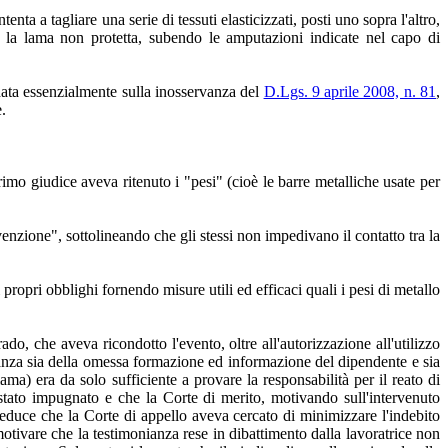
nta a tagliare una serie di tessuti elasticizzati, posti uno sopra l'altro,
rso la lama non protetta, subendo le amputazioni indicate nel capo di
ondata essenzialmente sulla inosservanza del
D.Lgs. 9 aprile 2008, n. 81
,
.
imo giudice aveva ritenuto i "pesi" (cioè le barre metalliche usate per
enzione", sottolineando che gli stessi non impedivano il contatto tra la
ropri obblighi fornendo misure utili ed efficaci quali i pesi di metallo
o, che aveva ricondotto l'evento, oltre all'autorizzazione all'utilizzo
levanza sia della omessa formazione ed informazione del dipendente e sia
ama) era da solo sufficiente a provare la responsabilità per il reato di
stato impugnato e che la Corte di merito, motivando sull'intervenuto
educe che la Corte di appello aveva cercato di minimizzare l'indebito
motivare che la testimonianza rese in dibattimento dalla lavoratrice non