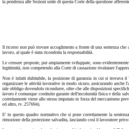
la pendenza alle Sezioni unite di questa Corte della questione afferent
Il ricorso non può trovare accoglimento a fronte di una sentenza che app
lavoro, al quale è stata ricondotta la responsabilità.
Le censure proposte, pur ampiamente sviluppate, sono evidentemente di
legittimità, non competendo alla Corte di cassazione rivalutare l'app
Non è infatti dubitabile, la posizione di garanzia in cui si trovava il
organizzare le attività lavorative in modo sicuro, assicurando anche l'
tale obbligo dovendolo ricondurre, oltre che alle disposizioni specifich
lavoro è comunque costituito garante dell'incolumità fisica e della sal
correttamente viene allo stesso imputato in forza del meccanismo previ
ed altro, rv. 257694).
E' in questo quadro normativo che si pone correttamente la sentenza 
rimozione della protezione salvadita, lasciando così il lavoratore privo 