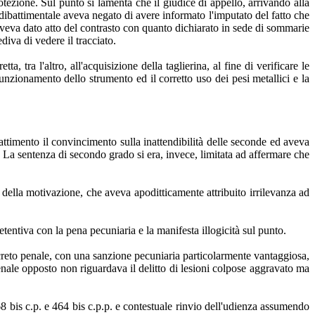
otezione. Sul punto si lamenta che il giudice di appello, arrivando alla
dibattimentale aveva negato di avere informato l'imputato del fatto che
 aveva dato atto del contrasto con quanto dichiarato in sede di sommarie
diva di vedere il tracciato.
, tra l'altro, all'acquisizione della taglierina, al fine di verificare le
unzionamento dello strumento ed il corretto uso dei pesi metallici e la
attimento il convincimento sulla inattendibilità delle seconde ed aveva
i. La sentenza di secondo grado si era, invece, limitata ad affermare che
 della motivazione, che aveva apoditticamente attribuito irrilevanza ad
entiva con la pena pecuniaria e la manifesta illogicità sul punto.
decreto penale, con una sanzione pecuniaria particolarmente vantaggiosa,
enale opposto non riguardava il delitto di lesioni colpose aggravato ma
8 bis c.p. e 464 bis c.p.p. e contestuale rinvio dell'udienza assumendo