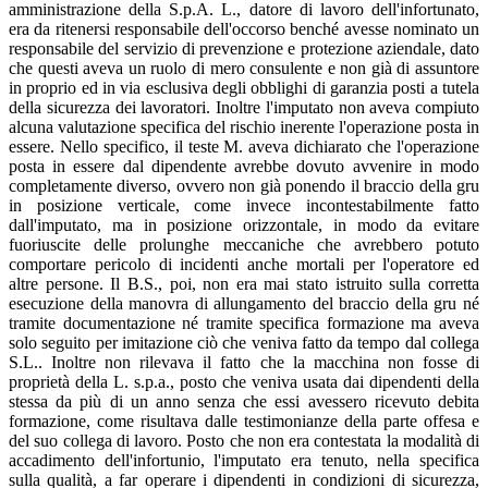
amministrazione della S.p.A. L., datore di lavoro dell'infortunato,
era da ritenersi responsabile dell'occorso benché avesse nominato un
responsabile del servizio di prevenzione e protezione aziendale, dato
che questi aveva un ruolo di mero consulente e non già di assuntore
in proprio ed in via esclusiva degli obblighi di garanzia posti a tutela
della sicurezza dei lavoratori. Inoltre l'imputato non aveva compiuto
alcuna valutazione specifica del rischio inerente l'operazione posta in
essere. Nello specifico, il teste M. aveva dichiarato che l'operazione
posta in essere dal dipendente avrebbe dovuto avvenire in modo
completamente diverso, ovvero non già ponendo il braccio della gru
in posizione verticale, come invece incontestabilmente fatto
dall'imputato, ma in posizione orizzontale, in modo da evitare
fuoriuscite delle prolunghe meccaniche che avrebbero potuto
comportare pericolo di incidenti anche mortali per l'operatore ed
altre persone. Il B.S., poi, non era mai stato istruito sulla corretta
esecuzione della manovra di allungamento del braccio della gru né
tramite documentazione né tramite specifica formazione ma aveva
solo seguito per imitazione ciò che veniva fatto da tempo dal collega
S.L.. Inoltre non rilevava il fatto che la macchina non fosse di
proprietà della L. s.p.a., posto che veniva usata dai dipendenti della
stessa da più di un anno senza che essi avessero ricevuto debita
formazione, come risultava dalle testimonianze della parte offesa e
del suo collega di lavoro. Posto che non era contestata la modalità di
accadimento dell'infortunio, l'imputato era tenuto, nella specifica
sulla qualità, a far operare i dipendenti in condizioni di sicurezza,