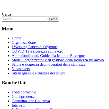
Cerca
Cerca
Menu
Home
Organizzazione
I Working Papers di Olympus
COVID-19 e sicurezza sul lavoro
Approfondimenti, Guide alla lettura e Rassegne
Modelli organizzativi e di gestione della sicurezza sul lavoro
Salute e sicurezza degli operatori della sicurezza
Newsletters
Siti su igiene e sicurezza del lavoro
Banche Dati
Fonti normative
Giurisprudenza
Contrattazione Collettiva
Interpelli