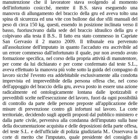
manutenzione che il lavoratore stava svolgendo al momento
dell'infortunio cosicché, mentre il B.S. stava eseguendo una
manovra di allungamento del braccio della gru ed aveva tolto una
spina di sicurezza ed una vite con bullone dai due sfili manuali del
peso di circa 150 kg, questi, essendo in posizione inclinata verso il
basso, fuoriuscivano dalla sede del braccio idraulico della gru e
colpivano alla testa il B.S.. Il fatto era stato commesso in Capriate
San Gervasio il 2 marzo 2009. Il tribunale era pervenuto
all'assoluzione dell'imputato in quanto l'accaduto era ascrivibile ad
un errore commesso dall'infortunato il quale, pur non avendo avuto
formazione specifica, nel corso della propria attività di manutentore,
per come da lui dichiarato e per come confermato dal teste S.L.,
aveva effettuato la manovra più volte sotto la guida del compagno di
lavoro sicché l'evento era addebitabile esclusivamente alla condotta
imprevista ed imprevedibile della persona offesa che, nel corso
dell'appoggio del braccio della gru, aveva posto in essere una azione
radicalmente ed ontologicamente lontana dalle ipotizzabili e
prevedibili scelte nell'esecuzione del lavoro, fuori da ogni possibilità
di controllo da parte delle persone preposte all'applicazione delle
misure di prevenzione contro gli infortuni sul lavoro. La corte
territoriale, decidendo sugli appelli proposti dal pubblico ministero e
dalla parte civile, perveniva alla condanna dell'imputato sulla base
della documentazione acquisita e delle deposizioni della parte offesa,
del teste S.L. e dell'ufficiale di polizia giudiziaria M.. Osservava la
corte di merito che l'imputato, quale presidente del consiglio di