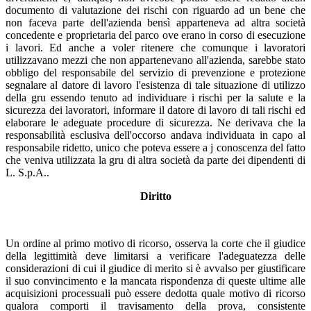
documento di valutazione dei rischi con riguardo ad un bene che
non faceva parte dell'azienda bensì apparteneva ad altra società
concedente e proprietaria del parco ove erano in corso di esecuzione
i lavori. Ed anche a voler ritenere che comunque i lavoratori
utilizzavano mezzi che non appartenevano all'azienda, sarebbe stato
obbligo del responsabile del servizio di prevenzione e protezione
segnalare al datore di lavoro l'esistenza di tale situazione di utilizzo
della gru essendo tenuto ad individuare i rischi per la salute e la
sicurezza dei lavoratori, informare il datore di lavoro di tali rischi ed
elaborare le adeguate procedure di sicurezza. Ne derivava che la
responsabilità esclusiva dell'occorso andava individuata in capo al
responsabile ridetto, unico che poteva essere a j conoscenza del fatto
che veniva utilizzata la gru di altra società da parte dei dipendenti di
L. S.p.A..
Diritto
Un ordine al primo motivo di ricorso, osserva la corte che il giudice
della legittimità deve limitarsi a verificare l'adeguatezza delle
considerazioni di cui il giudice di merito si è avvalso per giustificare
il suo convincimento e la mancata rispondenza di queste ultime alle
acquisizioni processuali può essere dedotta quale motivo di ricorso
qualora comporti il travisamento della prova, consistente