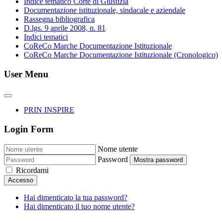
Indice tematico Corte di Giustizia
Documentazione istituzionale, sindacale e aziendale
Rassegna bibliografica
D.lgs. 9 aprile 2008, n. 81
Indici tematici
CoReCo Marche Documentazione Istituzionale
CoReCo Marche Documentazione Istituzionale (Cronologico)
User Menu
PRIN INSPIRE
Login Form
Nome utente
Password
Mostra password
Ricordami
Accesso
Hai dimenticato la tua password?
Hai dimenticato il tuo nome utente?