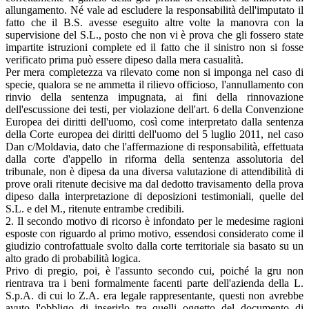
allungamento. Né vale ad escludere la responsabilità dell'imputato il
fatto che il B.S. avesse eseguito altre volte la manovra con la
supervisione del S.L., posto che non vi è prova che gli fossero state
impartite istruzioni complete ed il fatto che il sinistro non si fosse
verificato prima può essere dipeso dalla mera casualità.
Per mera completezza va rilevato come non si imponga nel caso di
specie, qualora se ne ammetta il rilievo officioso, l'annullamento con
rinvio della sentenza impugnata, ai fini della rinnovazione
dell'escussione dei testi, per violazione dell'art. 6 della Convenzione
Europea dei diritti dell'uomo, così come interpretato dalla sentenza
della Corte europea dei diritti dell'uomo del 5 luglio 2011, nel caso
Dan c/Moldavia, dato che l'affermazione di responsabilità, effettuata
dalla corte d'appello in riforma della sentenza assolutoria del
tribunale, non è dipesa da una diversa valutazione di attendibilità di
prove orali ritenute decisive ma dal dedotto travisamento della prova
dipeso dalla interpretazione di deposizioni testimoniali, quelle del
S.L. e del M., ritenute entrambe credibili.
2. Il secondo motivo di ricorso è infondato per le medesime ragioni
esposte con riguardo al primo motivo, essendosi considerato come il
giudizio controfattuale svolto dalla corte territoriale sia basato su un
alto grado di probabilità logica.
Privo di pregio, poi, è l'assunto secondo cui, poiché la gru non
rientrava tra i beni formalmente facenti parte dell'azienda della L.
S.p.A. di cui lo Z.A. era legale rappresentante, questi non avrebbe
avuto l'obbligo di inserirlo tra quelli oggetto del documento di