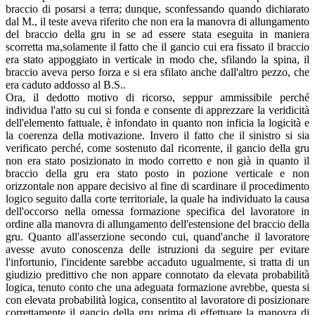
braccio di posarsi a terra; dunque, sconfessando quando dichiarato
dal M., il teste aveva riferito che non era la manovra di allungamento
del braccio della gru in se ad essere stata eseguita in maniera
scorretta ma,solamente il fatto che il gancio cui era fissato il braccio
era stato appoggiato in verticale in modo che, sfilando la spina, il
braccio aveva perso forza e si era sfilato anche dall'altro pezzo, che
era caduto addosso al B.S..
Ora, il dedotto motivo di ricorso, seppur ammissibile perché
individua l'atto su cui si fonda e consente di apprezzare la veridicità
dell'elemento fattuale, è infondato in quanto non inficia la logicità e
la coerenza della motivazione. Invero il fatto che il sinistro si sia
verificato perché, come sostenuto dal ricorrente, il gancio della gru
non era stato posizionato in modo corretto e non già in quanto il
braccio della gru era stato posto in pozione verticale e non
orizzontale non appare decisivo al fine di scardinare il procedimento
logico seguito dalla corte territoriale, la quale ha individuato la causa
dell'occorso nella omessa formazione specifica del lavoratore in
ordine alla manovra di allungamento dell'estensione del braccio della
gru. Quanto all'asserzione secondo cui, quand'anche il lavoratore
avesse avuto conoscenza delle istruzioni da seguire per evitare
l'infortunio, l'incidente sarebbe accaduto ugualmente, si tratta di un
giudizio predittivo che non appare connotato da elevata probabilità
logica, tenuto conto che una adeguata formazione avrebbe, questa si
con elevata probabilità logica, consentito al lavoratore di posizionare
correttamente il gancio della gru prima di effettuare la manovra di