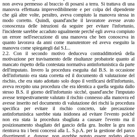
non aveva permesso al braccio di posarsi a terra. Si trattava di una
manovra effettuata imprevedibilmente e per colpa del dipendente
che già altre volte, peraltro, aveva compiuto la manovra stessa in
modo corretto. Quindi, quand'anche il lavoratore avesse avuto
conoscenza delle istruzioni da seguire per evitare l'infortunio,
l'incidente sarebbe accaduto ugualmente perché egli aveva compiuto
un errore nell'esecuzione di una manovra che ben conosceva in
quanto lavorava da anni come manutentore ed aveva eseguito la
manovra come spiegategli dal S.L..
2.2. Con il secondo motivo deduceva contraddittorietà della
motivazione per travisamento delle risultanze probatorie quanto al
mancato rispetto della contestata normativa antinfortunistica da parte
dell'imputato. Invero la procedura eseguita dal B.S. in occasione
dell'infortunio era stata corretta ed il documento di valutazione del
rischio, che era stato adottato solo dopo il verificarsi dell'infortunio,
aveva recepito una procedura che era identica a quella seguita dallo
stesso B.S. il giorno dell'infortunio sicché, quand'anche l'imputato
avesse tempestivamente valutato il rischio connesso alla manovra ed
avesse inserito nel documento di valutazione dei rischi la procedura
specifica per evitare il rischio concreto, tale precauzione
antinfortunistica sarebbe stata inidonea ad evitare l'evento poiché
non era stata la procedura sbagliata a causare l'evento ma il
posizionamento sbagliato del gancio della gru. Inoltre la gru non
rientrava tra i beni concessi alla L. S.p.A. per la gestione del parco
divertimenti e, dunque, non avrebbe potuto essere redatto alcun