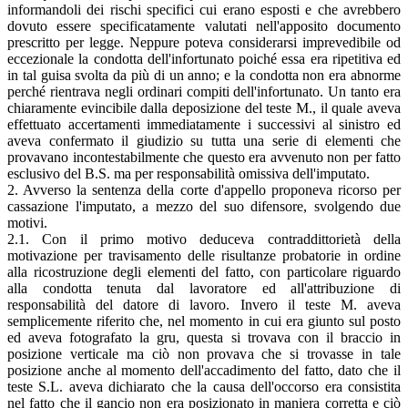
informandoli dei rischi specifici cui erano esposti e che avrebbero
dovuto essere specificatamente valutati nell'apposito documento
prescritto per legge. Neppure poteva considerarsi imprevedibile od
eccezionale la condotta dell'infortunato poiché essa era ripetitiva ed
in tal guisa svolta da più di un anno; e la condotta non era abnorme
perché rientrava negli ordinari compiti dell'infortunato. Un tanto era
chiaramente evincibile dalla deposizione del teste M., il quale aveva
effettuato accertamenti immediatamente i successivi al sinistro ed
aveva confermato il giudizio su tutta una serie di elementi che
provavano incontestabilmente che questo era avvenuto non per fatto
esclusivo del B.S. ma per responsabilità omissiva dell'imputato.
2. Avverso la sentenza della corte d'appello proponeva ricorso per
cassazione l'imputato, a mezzo del suo difensore, svolgendo due
motivi.
2.1. Con il primo motivo deduceva contraddittorietà della
motivazione per travisamento delle risultanze probatorie in ordine
alla ricostruzione degli elementi del fatto, con particolare riguardo
alla condotta tenuta dal lavoratore ed all'attribuzione di
responsabilità del datore di lavoro. Invero il teste M. aveva
semplicemente riferito che, nel momento in cui era giunto sul posto
ed aveva fotografato la gru, questa si trovava con il braccio in
posizione verticale ma ciò non provava che si trovasse in tale
posizione anche al momento dell'accadimento del fatto, dato che il
teste S.L. aveva dichiarato che la causa dell'occorso era consistita
nel fatto che il gancio non era posizionato in maniera corretta e ciò