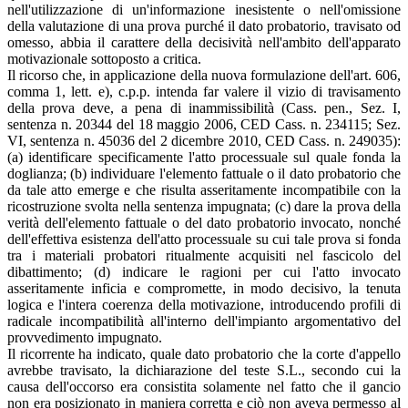
nell'utilizzazione di un'informazione inesistente o nell'omissione
della valutazione di una prova purché il dato probatorio, travisato od
omesso, abbia il carattere della decisività nell'ambito dell'apparato
motivazionale sottoposto a critica.
Il ricorso che, in applicazione della nuova formulazione dell'art. 606,
comma 1, lett. e), c.p.p. intenda far valere il vizio di travisamento
della prova deve, a pena di inammissibilità (Cass. pen., Sez. I,
sentenza n. 20344 del 18 maggio 2006, CED Cass. n. 234115; Sez.
VI, sentenza n. 45036 del 2 dicembre 2010, CED Cass. n. 249035):
(a) identificare specificamente l'atto processuale sul quale fonda la
doglianza; (b) individuare l'elemento fattuale o il dato probatorio che
da tale atto emerge e che risulta asseritamente incompatibile con la
ricostruzione svolta nella sentenza impugnata; (c) dare la prova della
verità dell'elemento fattuale o del dato probatorio invocato, nonché
dell'effettiva esistenza dell'atto processuale su cui tale prova si fonda
tra i materiali probatori ritualmente acquisiti nel fascicolo del
dibattimento; (d) indicare le ragioni per cui l'atto invocato
asseritamente inficia e compromette, in modo decisivo, la tenuta
logica e l'intera coerenza della motivazione, introducendo profili di
radicale incompatibilità all'interno dell'impianto argomentativo del
provvedimento impugnato.
Il ricorrente ha indicato, quale dato probatorio che la corte d'appello
avrebbe travisato, la dichiarazione del teste S.L., secondo cui la
causa dell'occorso era consistita solamente nel fatto che il gancio
non era posizionato in maniera corretta e ciò non aveva permesso al