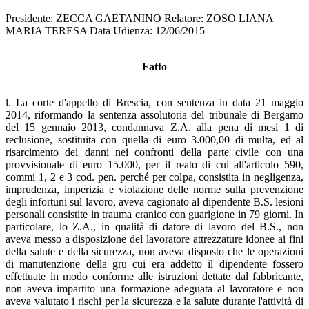
Presidente: ZECCA GAETANINO Relatore: ZOSO LIANA
MARIA TERESA Data Udienza: 12/06/2015
Fatto
l. La corte d'appello di Brescia, con sentenza in data 21 maggio
2014, riformando la sentenza assolutoria del tribunale di Bergamo
del 15 gennaio 2013, condannava Z.A. alla pena di mesi 1 di
reclusione, sostituita con quella di euro 3.000,00 di multa, ed al
risarcimento dei danni nei confronti della parte civile con una
provvisionale di euro 15.000, per il reato di cui all'articolo 590,
commi 1, 2 e 3 cod. pen. perché per colpa, consistita in negligenza,
imprudenza, imperizia e violazione delle norme sulla prevenzione
degli infortuni sul lavoro, aveva cagionato al dipendente B.S. lesioni
personali consistite in trauma cranico con guarigione in 79 giorni. In
particolare, lo Z.A., in qualità di datore di lavoro del B.S., non
aveva messo a disposizione del lavoratore attrezzature idonee ai fini
della salute e della sicurezza, non aveva disposto che le operazioni
di manutenzione della gru cui era addetto il dipendente fossero
effettuate in modo conforme alle istruzioni dettate dal fabbricante,
non aveva impartito una formazione adeguata al lavoratore e non
aveva valutato i rischi per la sicurezza e la salute durante l'attività di