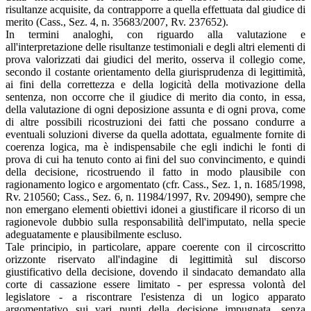
risultanze acquisite, da contrapporre a quella effettuata dal giudice di
merito (Cass., Sez. 4, n. 35683/2007, Rv. 237652).
In termini analoghi, con riguardo alla valutazione e
all'interpretazione delle risultanze testimoniali e degli altri elementi di
prova valorizzati dai giudici del merito, osserva il collegio come,
secondo il costante orientamento della giurisprudenza di legittimità,
ai fini della correttezza e della logicità della motivazione della
sentenza, non occorre che il giudice di merito dia conto, in essa,
della valutazione di ogni deposizione assunta e di ogni prova, come
di altre possibili ricostruzioni dei fatti che possano condurre a
eventuali soluzioni diverse da quella adottata, egualmente fornite di
coerenza logica, ma è indispensabile che egli indichi le fonti di
prova di cui ha tenuto conto ai fini del suo convincimento, e quindi
della decisione, ricostruendo il fatto in modo plausibile con
ragionamento logico e argomentato (cfr. Cass., Sez. 1, n. 1685/1998,
Rv. 210560; Cass., Sez. 6, n. 11984/1997, Rv. 209490), sempre che
non emergano elementi obiettivi idonei a giustificare il ricorso di un
ragionevole dubbio sulla responsabilità dell'imputato, nella specie
adeguatamente e plausibilmente escluso.
Tale principio, in particolare, appare coerente con il circoscritto
orizzonte riservato all'indagine di legittimità sul discorso
giustificativo della decisione, dovendo il sindacato demandato alla
corte di cassazione essere limitato - per espressa volontà del
legislatore - a riscontrare l'esistenza di un logico apparato
argomentativo sui vari punti della decisione impugnata, senza