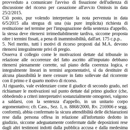
provveduto a comunicare l'avviso di fissazione dell'udienza di
discussione del ricorso per cassazione all'avv.to Omissis in data
25/2/2015.
Ciò posto, pur volendo interpretare la nota pervenuta in data
6/5/2015 alla stregua di una (sia pure implicita) richiesta di
restituzione nel termine per l'impugnazione della sentenza d'appello,
la stessa deve ritenersi irrimediabilmente tardiva, siccome proposta
oltre i termini fissati, a pena di inammissibilità, dall'art. 175 c.p.p..
5. Nel merito, tutti i motivi di ricorso proposti dal M.A. devono
ritenersi integralmente privi di pregio.
Osserva il collegio come le motivazioni dettate dal tribunale in
relazione alle occorrenze del fatto ascritto all'imputato debbano
ritenersi pienamente corrette, sul piano della coerenza logica, e
integralmente lineari in termini argomentativi, sì da destituire di
alcuna plausibilità le mere censure in fatto sollevate dal ricorrente
con il primo e il quarto motivo di ricorso.
Al riguardo, vale evidenziare come il giudice di secondo grado, nel
richiamare le motivazioni sul punto dettate dal primo giudice (che,
obbedendo a criteri interpretativi sostanzialmente omogenei, valgono
a saldarsi, con la sentenza d'appello, in un unitario corpo
argomentativo; cfr. Cass., Sez. 1, n. 8868/2000, Rv. 216906 e segg.
conformi), abbia confermato la sicura attendibilità delle dichiarazioni
rese dalla persona offesa in relazione all'infortunio dedotto in
giudizio, siccome adeguatamente confermate dalle deposizioni rese
dagli altri testimoni indotti dalla pubblica accusa e dalla medesima