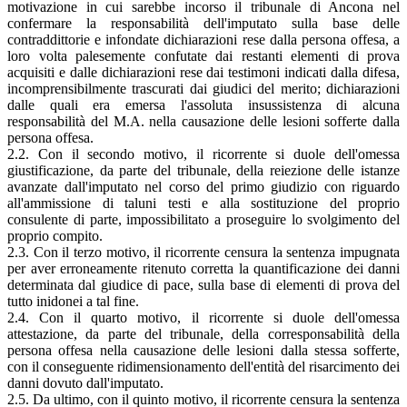
motivazione in cui sarebbe incorso il tribunale di Ancona nel
confermare la responsabilità dell'imputato sulla base delle
contraddittorie e infondate dichiarazioni rese dalla persona offesa, a
loro volta palesemente confutate dai restanti elementi di prova
acquisiti e dalle dichiarazioni rese dai testimoni indicati dalla difesa,
incomprensibilmente trascurati dai giudici del merito; dichiarazioni
dalle quali era emersa l'assoluta insussistenza di alcuna
responsabilità del M.A. nella causazione delle lesioni sofferte dalla
persona offesa.
2.2. Con il secondo motivo, il ricorrente si duole dell'omessa
giustificazione, da parte del tribunale, della reiezione delle istanze
avanzate dall'imputato nel corso del primo giudizio con riguardo
all'ammissione di taluni testi e alla sostituzione del proprio
consulente di parte, impossibilitato a proseguire lo svolgimento del
proprio compito.
2.3. Con il terzo motivo, il ricorrente censura la sentenza impugnata
per aver erroneamente ritenuto corretta la quantificazione dei danni
determinata dal giudice di pace, sulla base di elementi di prova del
tutto inidonei a tal fine.
2.4. Con il quarto motivo, il ricorrente si duole dell'omessa
attestazione, da parte del tribunale, della corresponsabilità della
persona offesa nella causazione delle lesioni dalla stessa sofferte,
con il conseguente ridimensionamento dell'entità del risarcimento dei
danni dovuto dall'imputato.
2.5. Da ultimo, con il quinto motivo, il ricorrente censura la sentenza