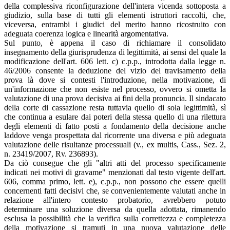
della complessiva riconfigurazione dell'intera vicenda sottoposta a
giudizio, sulla base di tutti gli elementi istruttori raccolti, che,
viceversa, entrambi i giudici del merito hanno ricostruito con
adeguata coerenza logica e linearità argomentativa.
Sul punto, è appena il caso di richiamare il consolidato
insegnamento della giurisprudenza di legittimità, ai sensi del quale la
modificazione dell'art. 606 lett. c) c.p.p., introdotta dalla legge n.
46/2006 consente la deduzione del vizio del travisamento della
prova là dove si contesti l'introduzione, nella motivazione, di
un'informazione che non esiste nel processo, ovvero si ometta la
valutazione di una prova decisiva ai fini della pronuncia. Il sindacato
della corte di cassazione resta tuttavia quello di sola legittimità, sì
che continua a esulare dai poteri della stessa quello di una rilettura
degli elementi di fatto posti a fondamento della decisione anche
laddove venga prospettata dal ricorrente una diversa e più adeguata
valutazione delle risultanze processuali (v., ex multis, Cass., Sez. 2,
n. 23419/2007, Rv. 236893).
Da ciò consegue che gli "altri atti del processo specificamente
indicati nei motivi di gravame" menzionati dal testo vigente dell'art.
606, comma primo, lett. e), c.p.p., non possono che essere quelli
concernenti fatti decisivi che, se convenientemente valutati anche in
relazione all'intero contesto probatorio, avrebbero potuto
determinare una soluzione diversa da quella adottata, rimanendo
esclusa la possibilità che la verifica sulla correttezza e completezza
della motivazione si tramuti in una nuova valutazione delle