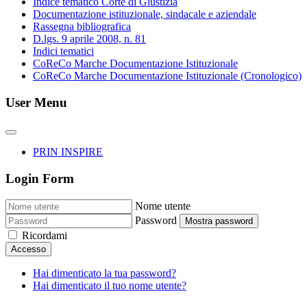
Indice tematico Corte di Giustizia
Documentazione istituzionale, sindacale e aziendale
Rassegna bibliografica
D.lgs. 9 aprile 2008, n. 81
Indici tematici
CoReCo Marche Documentazione Istituzionale
CoReCo Marche Documentazione Istituzionale (Cronologico)
User Menu
PRIN INSPIRE
Login Form
Nome utente
Password
Mostra password
Ricordami
Accesso
Hai dimenticato la tua password?
Hai dimenticato il tuo nome utente?