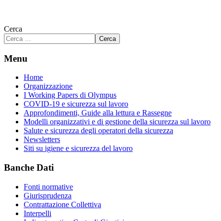
Cerca
Cerca
Menu
Home
Organizzazione
I Working Papers di Olympus
COVID-19 e sicurezza sul lavoro
Approfondimenti, Guide alla lettura e Rassegne
Modelli organizzativi e di gestione della sicurezza sul lavoro
Salute e sicurezza degli operatori della sicurezza
Newsletters
Siti su igiene e sicurezza del lavoro
Banche Dati
Fonti normative
Giurisprudenza
Contrattazione Collettiva
Interpelli