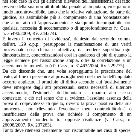
nel solo caso in cui gli elementi rilevatori dell'insussistenza del fatto,
ovvero della sua non attribuibilita penale all'imputato, emergano in
modo incontrovertibile, tanto che la relativa valutazione, da parte del
giudice, sia assimilabile più al compimento di una 'constatazione',
che a un atto di 'apprezzamento' e sia quindi incompatibile con
qualsiasi necessità di accertamento o di approfondimento (v. Cass.,
n. 35490/2009, Rv. 244274).
E invero il concetto di 'evidenza', richiesto dal secondo comma
dell'art. 129 c.p.p., presuppone la manifestazione di una verità
processuale così chiara e obiettiva, da rendere superflua ogni
dimostrazione, concretizzandosi così in qualcosa di più di quanto la
legge richiede per l'assoluzione ampia, oltre la correlazione a un
accertamento immediato (cfr. Cass., n. 31463/2004, Rv. 229275).
Da ciò discende che, una volta sopraggiunta la prescrizione del
reato, al fine di pervenire al proscioglimento nel merito dell'imputato
occorre applicare il principio di diritto secondo cui 'positivamente'
deve emergere dagli atti processuali, senza necessità di ulteriore
accertamento, l'estraneità dell'imputato a quanto allo stesso
contestato, e ciò nel senso che si evidenzi l'assoluta assenza della
prova di colpevolezza di quello, ovvero la prova positiva della sua
innocenza, non rilevando l'eventuale mera contraddittorietà o
insufficienza della prova che richiede il compimento di un
apprezzamento ponderato tra opposte risultanze (v. Cass., n.
26008/2007, Rv. 237263).
Tanto deve ritenersi certamente non riscontrabile nel caso di specie,