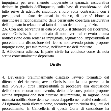
impugnata per aver ritenuto inoperante la garanzia assicurativa
dedotta in giudizio dell'imputato, sulla base di considerazioni del
tutto prive di adeguato riscontro, a loro volta contrastanti con i
presupposti in fatto richiamati in ricorso, di per sé idonei a
giustificare il riconoscimento della persistente copertura assicurativa
dell'imputato in relazione al fatto dannoso dedotto in giudizio.
2.6. Con nota pervenuta in data 6/5/2015, il difensore del ricorrente,
avv.to Omissis, ha comunicato di non aver mai ricevuto alcuna
notificazione della sentenza impugnata, segnalando l'impossibilità di
procedere alla discussione del ricorso non avendo potuto proporre
impugnazione, per tale motivo, nell'interesse dell'imputato.
3. All'odierna udienza, la parte civile ha concluso come da nota
scritta contestualmente depositata.
Diritto
4. Dev'essere preliminarmente disatteso l'avviso formulato dal
difensore del ricorrente, avv.to Omissis, con la nota pervenuta in
data 6/5/2015, circa l'impossibilità di procedere alla discussione
dell'odierno ricorso non avendo, detto difensore, potuto proporre
alcuna impugnazione nell'interesse dell'imputato, in ragione della
mancata notificazione della sentenza d'appello nei relativi confronti.
Al riguardo, varrà rilevare come, secondo quanto risulta dagli atti del
procedimento, la Cancelleria di questa Corte di cassazione ha