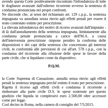
avendo questa Corte positivamente riscontrato l'infondatezza di tutte
le doglianze avanzate dall'odierno ricorrente avverso la sentenza di
condanna pronunciata nei propri confronti.
Ne discende che, ai sensi del richiamato art. 129 c.p.p., la sentenza
impugnata va annullata senza rinvio agli effetti penali per essere il
reato contestato estinto per prescrizione.
La rilevata infondatezza dei motivi di ricorso avanzati dall'imputato -
di là dall'annullamento della sentenza impugnata, limitatamente alla
condanna penale pronunciata a carico dell'M.A. a causa
dell'intervenuta prescrizione -impone peraltro la conferma delle
disposizioni e dei capi della sentenza che concernono gli interessi
civili, in conformità alle previsioni di cui all'art. 578 c.p.p., con la
condanna del ricorrente alla rifusione delle spese in favore della
parte civile, che si liquidano come da dispositivo.
P.Q.M.
la Corte Suprema di Cassazione, annulla senza rinvio agli effetti
penali la sentenza impugnata perché estinto il reato per prescrizione.
Rigetta il ricorso agli effetti civili e condanna il ricorrente a
rimborsare alla parte civile D.S. le spese sostenute per questo
giudizio che liquida in complessivi euro 2.500,00 oltre accessori
come per legge.
Così deciso in Roma, nella camera di consiglio del 7/5/2015.