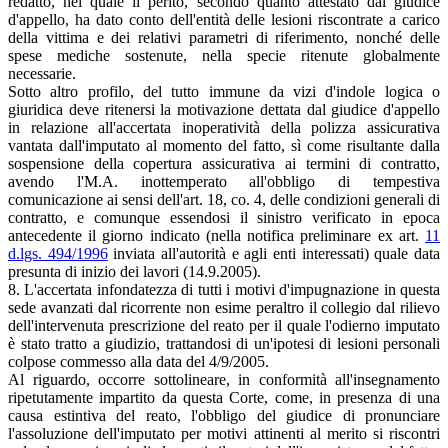
redatto, nel quale il perito, secondo quanto attestato dal giudice
d'appello, ha dato conto dell'entità delle lesioni riscontrate a carico
della vittima e dei relativi parametri di riferimento, nonché delle
spese mediche sostenute, nella specie ritenute globalmente
necessarie.
Sotto altro profilo, del tutto immune da vizi d'indole logica o
giuridica deve ritenersi la motivazione dettata dal giudice d'appello
in relazione all'accertata inoperatività della polizza assicurativa
vantata dall'imputato al momento del fatto, sì come risultante dalla
sospensione della copertura assicurativa ai termini di contratto,
avendo l'M.A. inottemperato all'obbligo di tempestiva
comunicazione ai sensi dell'art. 18, co. 4, delle condizioni generali di
contratto, e comunque essendosi il sinistro verificato in epoca
antecedente il giorno indicato (nella notifica preliminare ex art.
11
d.lgs. 494/1996
inviata all'autorità e agli enti interessati) quale data
presunta di inizio dei lavori (14.9.2005).
8. L'accertata infondatezza di tutti i motivi d'impugnazione in questa
sede avanzati dal ricorrente non esime peraltro il collegio dal rilievo
dell'intervenuta prescrizione del reato per il quale l'odierno imputato
è stato tratto a giudizio, trattandosi di un'ipotesi di lesioni personali
colpose commesso alla data del 4/9/2005.
Al riguardo, occorre sottolineare, in conformità all'insegnamento
ripetutamente impartito da questa Corte, come, in presenza di una
causa estintiva del reato, l'obbligo del giudice di pronunciare
l'assoluzione dell'imputato per motivi attinenti al merito si riscontri