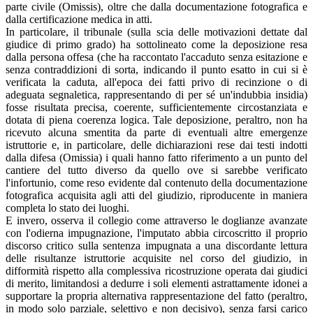
parte civile (Omissis), oltre che dalla documentazione fotografica e
dalla certificazione medica in atti.
In particolare, il tribunale (sulla scia delle motivazioni dettate dal
giudice di primo grado) ha sottolineato come la deposizione resa
dalla persona offesa (che ha raccontato l'accaduto senza esitazione e
senza contraddizioni di sorta, indicando il punto esatto in cui si è
verificata la caduta, all'epoca dei fatti privo di recinzione o di
adeguata segnaletica, rappresentando di per sé un'indubbia insidia)
fosse risultata precisa, coerente, sufficientemente circostanziata e
dotata di piena coerenza logica. Tale deposizione, peraltro, non ha
ricevuto alcuna smentita da parte di eventuali altre emergenze
istruttorie e, in particolare, delle dichiarazioni rese dai testi indotti
dalla difesa (Omissia) i quali hanno fatto riferimento a un punto del
cantiere del tutto diverso da quello ove si sarebbe verificato
l'infortunio, come reso evidente dal contenuto della documentazione
fotografica acquisita agli atti del giudizio, riproducente in maniera
completa lo stato dei luoghi.
E invero, osserva il collegio come attraverso le doglianze avanzate
con l'odierna impugnazione, l'imputato abbia circoscritto il proprio
discorso critico sulla sentenza impugnata a una discordante lettura
delle risultanze istruttorie acquisite nel corso del giudizio, in
difformità rispetto alla complessiva ricostruzione operata dai giudici
di merito, limitandosi a dedurre i soli elementi astrattamente idonei a
supportare la propria alternativa rappresentazione del fatto (peraltro,
in modo solo parziale, selettivo e non decisivo), senza farsi carico