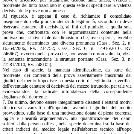
ricorrente del tutto trascurato in questa sede di specificare la valenza
decisiva delle prove non ammesse.
Al riguardo, è appena il caso di richiamare il consolidato
insegnamento della giurisprudenza di legittimità, secondo cui deve
riservarsi carattere di decisività, ai fini del giudizio, a quella sola
prova che, confrontata con le argomentazioni contenute nella
motivazione, si riveli tale da dimostrare che, ove esperita, avrebbe
sicuramente determinato una diversa pronuncia (Cass., Sez. 2, n.
16354/2006, Rv. 234752; Cass., Sez. 6, n. 14916/2010, Rv.
246667), ovvero quella prova che, non assunta o non valutata, vizia
la sentenza intaccandone la struttura portante (Cass., Sez. 3, n.
27581/2010, Rv. 248105).
Nel caso di specie, la mancata identificazione, da parte del
ricorrente, dei contenuti della prova asseritamente trascurata dai
giudici del merito impedisce a questa corte di legittimità la verifica
dell'eventuale carattere di decisività del mezzo istruttorio, per tale via
evidenziandosi la radicale infondatezza della corrispondente
doglianze del ricorrente.
7. Da ultimo, devono essere integralmente disattesi i restanti motivi
di ricorso avanzati dall'imputato, avendo i giudici del merito
provveduto, sulla base di una motivazione dotata di piena coerenza
logica e linearità argomentativa, alla quantificazione dei danni
sofferti dalla persona offesa, nella specie determinati sulla base dei
criteri indicati dal medico legale nell'elaborato tecnico all'uopo