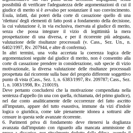
possibilità di verificare l'adeguatezza delle argomentazioni di cui il
giudice di merito si è avvalso per sostanziare il suo convincimento.
Esula, infatti, dai poteri della corte di cassazione quello di una
'rilettura' degli elementi di fatto posti a fondamento della decisione,
la cui valutazione è, in via esclusiva, riservata al giudice di merito,
senza che possa integrare il vizio di legittimità la mera
prospettazione di una diversa, e per il ricorrente più adeguata,
valutazione delle risultanze processuali (v. Cass., Sez. Un., n.
6402/1997, Rv. 207944, e altre di conferma).
In altri termini, una volta accertata la coerenza logica delle
argomentazioni seguite dal giudice di merito, non è consentito alla
corte di cassazione prendere in considerazione, sub specie di vizio
motivazionale, la diversa valutazione delle risultanze processuali
prospettata dal ricorrente sulla base del proprio differente soggettivo
punto di vista (Cass., Sez. 1, n. 6383/1997, Rv. 209787; Cass., Sez.
1, n. 1083/1998, Rv. 210019).
Deve pertanto concludersi che la motivazione compendiata nella
sentenza d'appello (in una con quella, richiamata, del primo giudice),
nel dar conto analiticamente delle occorrenze del fatto ascritto
all'imputato, appare del tutto esaustiva, immune da vizi d'indole
logica o giuridica, come tale pienamente idonea a sottrarsi alle
censure in questa sede avanzate ricorrente.
6. Parimenti priva di fondamento deve ritenersi la doglianza
avanzata dall'imputato con riguardo alla mancata ammissione di
prove a discarico, pur ritualmente dedotte dalla difesa, avendo il