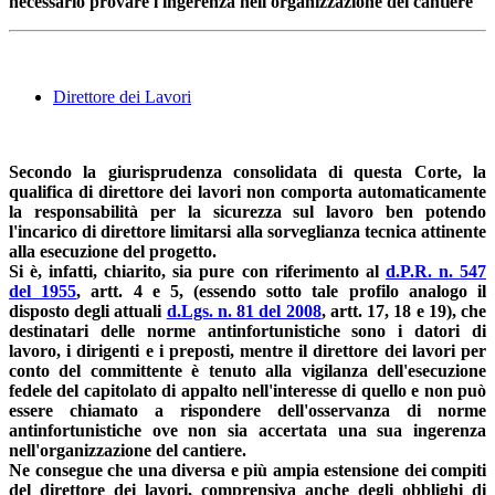
necessario provare l'ingerenza nell'organizzazione del cantiere
Direttore dei Lavori
Secondo la giurisprudenza consolidata di questa Corte, la
qualifica di direttore dei lavori non comporta automaticamente
la responsabilità per la sicurezza sul lavoro ben potendo
l'incarico di direttore limitarsi alla sorveglianza tecnica attinente
alla esecuzione del progetto.
Si è, infatti, chiarito, sia pure con riferimento al
d.P.R. n. 547
del 1955
, artt. 4 e 5, (essendo sotto tale profilo analogo il
disposto degli attuali
d.Lgs. n. 81 del 2008
, artt. 17, 18 e 19), che
destinatari delle norme antinfortunistiche sono i datori di
lavoro, i dirigenti e i preposti, mentre il direttore dei lavori per
conto del committente è tenuto alla vigilanza dell'esecuzione
fedele del capitolato di appalto nell'interesse di quello e non può
essere chiamato a rispondere dell'osservanza di norme
antinfortunistiche ove non sia accertata una sua ingerenza
nell'organizzazione del cantiere.
Ne consegue che una diversa e più ampia estensione dei compiti
del direttore dei lavori, comprensiva anche degli obblighi di