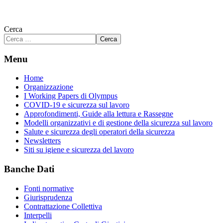
Cerca
Cerca
Menu
Home
Organizzazione
I Working Papers di Olympus
COVID-19 e sicurezza sul lavoro
Approfondimenti, Guide alla lettura e Rassegne
Modelli organizzativi e di gestione della sicurezza sul lavoro
Salute e sicurezza degli operatori della sicurezza
Newsletters
Siti su igiene e sicurezza del lavoro
Banche Dati
Fonti normative
Giurisprudenza
Contrattazione Collettiva
Interpelli