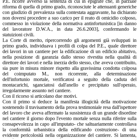
P.E. ricorre avverso la sentenza di cui in epigrafe che, in parziale
riforma di quella di primo grado, riconosciute le attenuanti generiche
con giudizio di prevalenza sulla contestata aggravante, ha dichiarato
non doversi procedere a suo carico per il reato di omicidio colposo,
commesso in violazione della normativa antinfortunistica [in danno
del lavoratore D.W.A., in data 26.6.2003], confermando le
statuizioni civili.
La Corte di merito, ripercorrendo gli argomenti già sviluppati in
primo grado, individuava i profili di colpa del P.E., quale direttore
dei lavori in un cantiere per la edificazione di un edificio abitativo,
nella posizione di garanzia dallo stesso rivestita nella qualità di
direttore dei lavori e nella inerzia dello stesso, che aveva contribuito,
sia pure in misura minore rispetto alla gravissima condotta colposa
del coimputato M., non ricorrente, alla determinazione
dell'infortunio mortale, verificatosi a seguito della caduta del
montacarichi, sganciatosi dall'anello e precipitato sull'operaio,
irregolarmente assunto nel cantiere.
Con il ricorso si articolano due motivi.
Con il primo si deduce la manifesta illogicità della motivazione
sostenendo il travisamento della prova testimoniale resa dall'ispettore
del lavoro che aveva affermato la sussistenza di un grande disordine
nel cantiere il giorno dopo l'evento mortale senza nulla riferire sulla
consapevolezza in capo all'imputato- che saltuariamente controllava
la conformità urbanistica della edificando costruzione- di una
evidente pericolosità nella organizzazione del cantiere. Si lamenta,