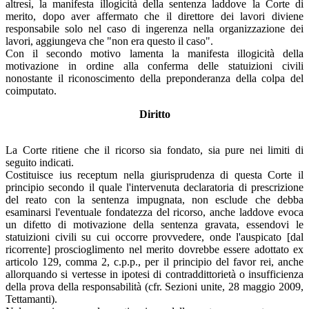
altresì, la manifesta illogicità della sentenza laddove la Corte di
merito, dopo aver affermato che il direttore dei lavori diviene
responsabile solo nel caso di ingerenza nella organizzazione dei
lavori, aggiungeva che "non era questo il caso".
Con il secondo motivo lamenta la manifesta illogicità della
motivazione in ordine alla conferma delle statuizioni civili
nonostante il riconoscimento della preponderanza della colpa del
coimputato.
Diritto
La Corte ritiene che il ricorso sia fondato, sia pure nei limiti di
seguito indicati.
Costituisce ius receptum nella giurisprudenza di questa Corte il
principio secondo il quale l'intervenuta declaratoria di prescrizione
del reato con la sentenza impugnata, non esclude che debba
esaminarsi l'eventuale fondatezza del ricorso, anche laddove evoca
un difetto di motivazione della sentenza gravata, essendovi le
statuizioni civili su cui occorre provvedere, onde l'auspicato [dal
ricorrente] proscioglimento nel merito dovrebbe essere adottato ex
articolo 129, comma 2, c.p.p., per il principio del favor rei, anche
allorquando si vertesse in ipotesi di contraddittorietà o insufficienza
della prova della responsabilità (cfr. Sezioni unite, 28 maggio 2009,
Tettamanti).