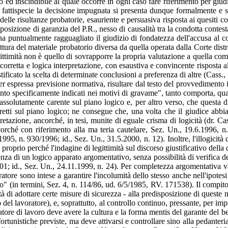
o ed inscindibile al quale occorre in ogni caso fare riferimento per giud
attispecie la decisione impugnata si presenta dunque formalmente e so
elle risultanze probatorie, esauriente e persuasiva risposta ai quesiti co
 posizione di garanzia del P.R., nesso di causalità tra la condotta contest
le ha puntualmente ragguagliato il giudizio di fondatezza dell'accusa a
lettura del materiale probatorio diversa da quella operata dalla Corte dist
ttimità non è quello di sovrapporre la propria valutazione a quella compi
orretta e logica interpretazione, con esaustiva e convincente risposta al
ificato la scelta di determinate conclusioni a preferenza di altre (Cass.
er espressa previsione normativa, risultare dal testo del provvedimento im
imento specificamente indicati nei motivi di gravame", tanto comporta, quan
 assolutamente carente sul piano logico e, per altro verso, che questa 
rretti sul piano logico; ne consegue che, una volta che il giudice abbia
pretazione, ancorché, in tesi, munite di eguale crisma di logicità (dr. Ca
corché con riferimento alla ma teria cautelare, Sez. Un., 19.6.1996, n
5, n. 930/1996; id., Sez. Un., 31.5.2000, n. 12). Inoltre, l'illogicità de
i, proprio perché l'indagine di legittimità sul discorso giustificativo de
istenza di un logico apparato argomentativo, senza possibilità di verifica 
1; id., Sez. Un., 24.11.1999, n. 24). Per completezza argomentativa va a
ratore sono intese a garantire l'incolumità dello stesso anche nell'ipote
olo" (in termini, Sez. 4, n. 114/86, ud. 6/5/1985, RV. 171538). Il compito
ità di adottare certe misure di sicurezza - alla predisposizione di queste 
 del lavoratore), e, soprattutto, al controllo continuo, pressante, per imp
datore di lavoro deve avere la cultura e la forma mentis del garante del be
rtunistiche previste, ma deve attivarsi e controllare sino alla pedanteria