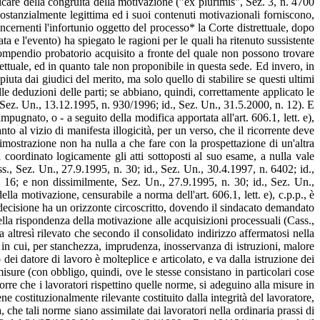
icare della congruità della motivazione ("ex plurimis", Sez. 3, n. 4700
stanzialmente legittima ed i suoi contenuti motivazionali forniscono,
ncernenti l'infortunio oggetto del processo* la Corte distrettuale, dopo
ata e l'evento) ha spiegato le ragioni per le quali ha ritenuto sussistente
l compendio probatorio acquisito a fronte del quale non possono trovare
rettuale, ed in quanto tale non proponibile in questa sede. Ed invero, in
uta dai giudici del merito, ma solo quello di stabilire se questi ultimi
le deduzioni delle parti; se abbiano, quindi, correttamente applicato le
, Sez. Un., 13.12.1995, n. 930/1996; id., Sez. Un., 31.5.2000, n. 12). E
pugnato, o - a seguito della modifica apportata all'art. 606.1, lett. e),
to al vizio di manifesta illogicità, per un verso, che il ricorrente deve
dimostrazione non ha nulla a che fare con la prospettazione di un'altra
 coordinato logicamente gli atti sottoposti al suo esame, a nulla vale
ss., Sez. Un., 27.9.1995, n. 30; id., Sez. Un., 30.4.1997, n. 6402; id.,
. 16; e non dissimilmente, Sez. Un., 27.9.1995, n. 30; id., Sez. Un.,
lla motivazione, censurabile a norma dell'art. 606.1, lett. e), c.p.p., è
lla decisione ha un orizzonte circoscritto, dovendo il sindacato demandato
della rispondenza della motivazione alle acquisizioni processuali (Cass.,
ltresì rilevato che secondo il consolidato indirizzo affermatosi nella
si in cui, per stanchezza, imprudenza, inosservanza di istruzioni, malore
 dei datore di lavoro è molteplice e articolato, e va dalla istruzione dei
misure (con obbligo, quindi, ove le stesse consistano in particolari cose
orre che i lavoratori rispettino quelle norme, si adeguino alla misure in
ne costituzionalmente rilevante costituito dalla integrità del lavoratore,
, che tali norme siano assimilate dai lavoratori nella ordinaria prassi di