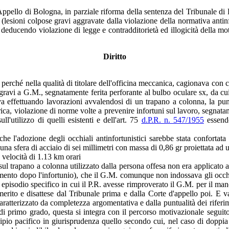
ello di Bologna, in parziale riforma della sentenza del Tribunale di Pi
 (lesioni colpose gravi aggravate dalla violazione della normativa antinf
 deducendo violazione di legge e contradditorietà ed illogicità della mo
Diritto
. perché nella qualità di titolare dell'officina meccanica, cagionava con
 gravi a G.M., segnatamente ferita perforante al bulbo oculare sx, da c
tava effettuando lavorazioni avvalendosi di un trapano a colonna, la p
rica, violazione di norme volte a prevenire infortuni sul lavoro, segnata
l'utilizzo di quelli esistenti e dell'art. 75
d.P.R. n. 547/1955
essendo
che l'adozione degli occhiali antinfortunistici sarebbe stata confortata 
i una sfera di acciaio di sei millimetri con massa di 0,86 gr proiettata a
 velocità di 1.13 km orari
he sul trapano a colonna utilizzato dalla persona offesa non era applicat
ento dopo l'infortunio), che il G.M. comunque non indossava gli occhiali
episodio specifico in cui il P.R. avesse rimproverato il G.M. per il manc
merito e disattese dal Tribunale prima e dalla Corte d'appello poi. E va
atterizzato da completezza argomentativa e dalla puntualità dei riferiment
a di primo grado, questa si integra con il percorso motivazionale seguit
cipio pacifico in giurisprudenza quello secondo cui, nel caso di doppi