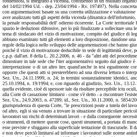
fondendosi, si integrano a vicenda, confluendo in un risultato organic
del 14/02/1994 Ud. - dep. 23/04/1994 - Rv. 197497). Nella concreta f
con argomentazioni basate su una corretta utilizzazione e valutazione d
aver analizzato tutti gli aspetti della vicenda (dinamica dell'infortunio,
la penale responsabilità dell' odierno ricorrente. La Corte territoria
spazio le deduzioni difensive, per lo più finalizzate a sollecitare una 
tema di sindacato del vizio di motivazione, compito del giudice di legi
abbiano esaminato tutti gli elementi a loro disposizione, dandone una c
regole della logica nello sviluppo delle argomentazioni che hanno giust
poiché il vizio di motivazione deducibile in sede di legittimità deve, p
c.p.p. dall'art. 8 della L. 20.2.2006, n. 46 - da "altri atti del proced
dimostrare in tale sede che l'iter argomentativo seguito dal giudice è
interpretazione o di un altro iter, quand'anche in tesi egualmente co
opporre che questi atti si presterebbero ad una diversa lettura o inter
Sez. Un., 24.11.1999, n. 24; in termini sostanzialmente identici, an
25.10.1994, n. 19/1994; e, con riguardo al giudizio, Sez. Un., 13.12.199
quella evidente, cioè di spessore tale da risultare percepibile ictu ocul
alla Corte di cassazione limitarsi - come s'è detto - a riscontrare l'es
Sez. Un., 24.9.2003, n. 47289; id., Sez. Un., 30.11.2000, n. 5854/200
giurisprudenza di questa Corte, "le prescrizioni poste a tutela del lavo
od altro, egli si sia venuto a trovare in situazione di particolare peric
lavoratori sui rischi di determinati lavori - e dalla conseguente necess
o strumenti, di mettere queste cose, questi strumenti, a portata di mano
esse previste e sfuggano alla superficiale tentazione di trascurarle. Il 
e non deve perciò limitarsi ad informare i lavoratori sulle norme antinfo