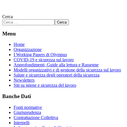
Cerca
Cerca
Menu
Home
Organizzazione
I Working Papers di Olympus
COVID-19 e sicurezza sul lavoro
Approfondimenti, Guide alla lettura e Rassegne
Modelli organizzativi e di gestione della sicurezza sul lavoro
Salute e sicurezza degli operatori della sicurezza
Newsletters
Siti su igiene e sicurezza del lavoro
Banche Dati
Fonti normative
Giurisprudenza
Contrattazione Collettiva
Interpelli