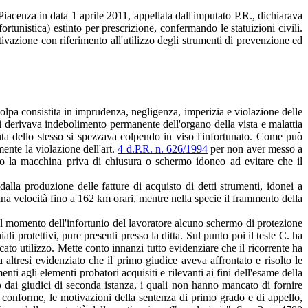
acenza in data 1 aprile 2011, appellata dall'imputato P.R., dichiarava
ortunistica) estinto per prescrizione, confermando le statuizioni civili.
tivazione con riferimento all'utilizzo degli strumenti di prevenzione ed
 colpa consistita in imprudenza, negligenza, imperizia e violazione delle
ui derivava indebolimento permanente dell'organo della vista e malattia
unta dello stesso si spezzava colpendo in viso l'infortunato. Come può
mente la violazione dell'art.
4 d.P.R. n. 626/1994
per non aver messo a
 la macchina priva di chiusura o schermo idoneo ad evitare che il
dalla produzione delle fatture di acquisto di detti strumenti, idonei a
d una velocità fino a 162 km orari, mentre nella specie il frammento della
o al momento dell'infortunio del lavoratore alcuno schermo di protezione
 protettivi, pure presenti presso la ditta. Sul punto poi il teste C. ha
ato utilizzo. Mette conto innanzi tutto evidenziare che il ricorrente ha
 altresì evidenziato che il primo giudice aveva affrontato e risolto le
i agli elementi probatori acquisiti e rilevanti ai fini dell'esame della
o dai giudici di seconda istanza, i quali non hanno mancato di fornire
a conforme, le motivazioni della sentenza di primo grado e di appello,