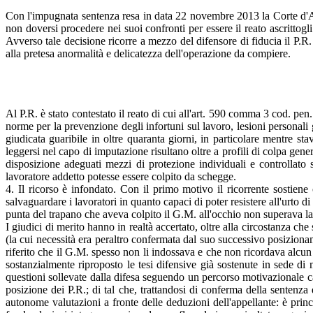
Con l'impugnata sentenza resa in data 22 novembre 2013 la Corte d'App
non doversi procedere nei suoi confronti per essere il reato ascrittogli
Avverso tale decisione ricorre a mezzo del difensore di fiducia il P.R.
alla pretesa anormalità e delicatezza dell'operazione da compiere.
Al P.R. è stato contestato il reato di cui all'art. 590 comma 3 cod. pen
norme per la prevenzione degli infortuni sul lavoro, lesioni personali
giudicata guaribile in oltre quaranta giorni, in particolare mentre s
leggersi nel capo di imputazione risultano oltre a profili di colpa gene
disposizione adeguati mezzi di protezione individuali e controllato sul
lavoratore addetto potesse essere colpito da schegge.
4. Il ricorso è infondato. Con il primo motivo il ricorrente sostiene 
salvaguardare i lavoratori in quanto capaci di poter resistere all'urto d
punta del trapano che aveva colpito il G.M. all'occhio non superava la
I giudici di merito hanno in realtà accertato, oltre alla circostanza c
(la cui necessità era peraltro confermata dal suo successivo posizionam
riferito che il G.M. spesso non li indossava e che non ricordava alcun 
sostanzialmente riproposto le tesi difensive già sostenute in sede di 
questioni sollevate dalla difesa seguendo un percorso motivazionale car
posizione dei P.R.; di tal che, trattandosi di conferma della sentenz
autonome valutazioni a fronte delle deduzioni dell'appellante: è prin