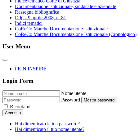
Indice tematico Corte di Giustizia
Documentazione istituzionale, sindacale e aziendale
Rassegna bibliografica
D.lgs. 9 aprile 2008, n. 81
Indici tematici
CoReCo Marche Documentazione Istituzionale
CoReCo Marche Documentazione Istituzionale (Cronologico)
User Menu
PRIN INSPIRE
Login Form
Nome utente
Password
Mostra password
Ricordami
Accesso
Hai dimenticato la tua password?
Hai dimenticato il tuo nome utente?