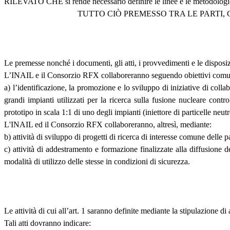
RILEVATO CHE si rende necessario definire le linee e le metodologie di
TUTTO CIÒ PREMESSO TRA LE PARTI, 
Le premesse nonché i documenti, gli atti, i provvedimenti e le disposiz
L’INAIL e il Consorzio RFX collaboreranno seguendo obiettivi comuni di
a) l’identificazione, la promozione e lo sviluppo di iniziative di coll
grandi impianti utilizzati per la ricerca sulla fusione nucleare contr
prototipo in scala 1:1 di uno degli impianti (iniettore di particelle neu
L'INAIL ed il Consorzio RFX collaboreranno, altresì, mediante:
b) attività di sviluppo di progetti di ricerca di interesse comune delle p
c) attività di addestramento e formazione finalizzate alla diffusione d
modalità di utilizzo delle stesse in condizioni di sicurezza.
Le attività di cui all’art. 1 saranno definite mediante la stipulazione di
Tali atti dovranno indicare: