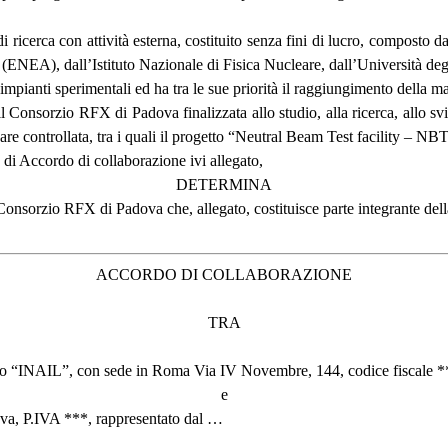
di ricerca con attività esterna, costituito senza fini di lucro, compost
 (ENEA), dall’Istituto Nazionale di Fisica Nucleare, dall’Università de
mpianti sperimentali ed ha tra le sue priorità il raggiungimento della ma
il Consorzio RFX di Padova finalizzata allo studio, alla ricerca, allo sv
eare controllata, tra i quali il progetto “Neutral Beam Test facility – NB
a di Accordo di collaborazione ivi allegato,
DETERMINA
Consorzio RFX di Padova che, allegato, costituisce parte integrante del
ACCORDO DI COLLABORAZIONE
TRA
inato “INAIL”, con sede in Roma Via IV Novembre, 144, codice fiscale *
e
ova, P.IVA ***, rappresentato dal …