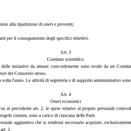
ione alla ripartizione di oneri e proventi;
arti per il conseguimento degli specifici obiettivi.
Art. 3
Comitato scientifico
o delle iniziative da attuare concordemente sono svolte da un Comita
atori del Consorzio stesso.
a volta l'anno. Le attività di segreteria e di supporto amministrativo so
Art. 4
Oneri economici
 al precedente art. 2, le spese relative al proprio personale coinvolto n
ogetti comuni, sono a carico di ciascuna delle Parti.
 personale aggiuntivo che si rendesse necessario acquisire, esclusivamente 
art. 2.