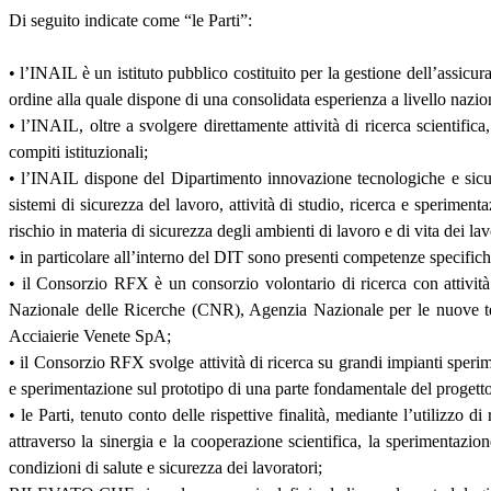
Di seguito indicate come “le Parti”:
• l’INAIL è un istituto pubblico costituito per la gestione dell’assicur
ordine alla quale dispone di una consolidata esperienza a livello nazio
• l’INAIL, oltre a svolgere direttamente attività di ricerca scientific
compiti istituzionali;
• l’INAIL dispone del Dipartimento innovazione tecnologiche e sicur
sistemi di sicurezza del lavoro, attività di studio, ricerca e sperimen
rischio in materia di sicurezza degli ambienti di lavoro e di vita dei lav
• in particolare all’interno del DIT sono presenti competenze specifich
• il Consorzio RFX è un consorzio volontario di ricerca con attività 
Nazionale delle Ricerche (CNR), Agenzia Nazionale per le nuove tec
Acciaierie Venete SpA;
• il Consorzio RFX svolge attività di ricerca su grandi impianti sperimen
e sperimentazione sul prototipo di una parte fondamentale del progetto 
• le Parti, tenuto conto delle rispettive finalità, mediante l’utilizzo d
attraverso la sinergia e la cooperazione scientifica, la sperimentazion
condizioni di salute e sicurezza dei lavoratori;