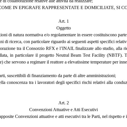
 collaborazione relative alle attività da realizzare;
COME IN EPIGRAFE RAPPRESENTATE E DOMICILIATE, SI 
Art. 1
Oggetto
ioni di natura normativa e/o regolamentare in essere costituiscono parte 
 ricerca, con particolare riguardo ai seguenti aspetti specifici relativi
aborazione tra il Consorzio RFX e l’INAIL finalizzate allo studio, alla r
ollata, in particolare il progetto Neutral Beam Test Facility (NBTF). T
tre) che servono a regimare il reattore a elevatissime temperature per inne
arti, suscettibili di finanziamento da parte di altre amministrazioni;
ella conoscenza tra i lavoratori degli specifici rischi relativi alla con
Art. 2
Convenzioni Attuative e Atti Esecutivi
 apposite Convenzioni attuative e atti esecutivi tra le Parti, nel rispetto 