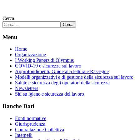
Cerca
Cerca
Menu
Home
Organizzazione
I Working Papers di Olympus
COVID-19 e sicurezza sul lavoro
Approfondimenti, Guide alla lettura e Rassegne
Modelli organizzativi e di gestione della sicurezza sul lavoro
Salute e sicurezza degli operatori della sicurezza
Newsletters
Siti su igiene e sicurezza del lavoro
Banche Dati
Fonti normative
Giurisprudenza
Contrattazione Collettiva
Interpelli