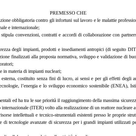
PREMESSO CHE
azione obbligatoria contro gli infortuni sul lavoro e le malattie professi
nale e internazionale;
a, stipula convenzioni, contratti e accordi di collaborazione con partners
ezza degli impianti, prodotti e insediamenti antropici (di seguito DIT
tazione finalizzati alla proposta normativa, sviluppo e validazione di b
oratori;
e in materia di impianti nucleari;
esterna, costituito senza fini di lucro, ai sensi e per gli effetti degl
nologie, l’energia e lo sviluppo economico sostenibile (ENEA), Istit
tali ed ha tra le sue priorità il raggiungimento della massima sicurezza ne
internazionale (ITER) volto alla realizzazione di un reattore nucleare a
i risorse intellettuali e tecnico-strumentali esistenti presso le proprie st
e di tecnologie avanzate di sicurezza per i grandi impianti utilizzati per