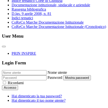
Indice tematico Corte di Giustizia
Documentazione istituzionale, sindacale e aziendale
Rassegna bibliografica
D.lgs. 9 aprile 2008, n. 81
Indici tematici
CoReCo Marche Documentazione Istituzionale
CoReCo Marche Documentazione Istituzionale (Cronologico)
User Menu
PRIN INSPIRE
Login Form
Nome utente
Password
Mostra password
Ricordami
Accesso
Hai dimenticato la tua password?
Hai dimenticato il tuo nome utente?