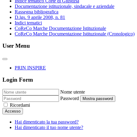
Indice tematico Corte di Giustizia
Documentazione istituzionale, sindacale e aziendale
Rassegna bibliografica
D.lgs. 9 aprile 2008, n. 81
Indici tematici
CoReCo Marche Documentazione Istituzionale
CoReCo Marche Documentazione Istituzionale (Cronologico)
User Menu
PRIN INSPIRE
Login Form
Nome utente
Password
Mostra password
Ricordami
Accesso
Hai dimenticato la tua password?
Hai dimenticato il tuo nome utente?