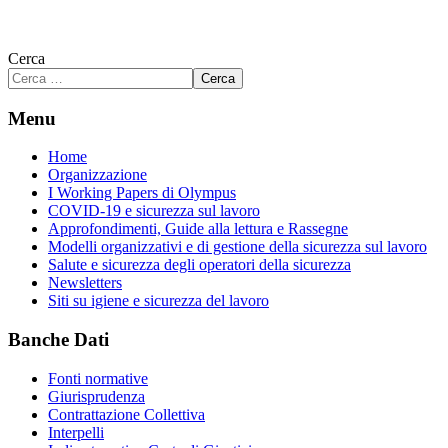
Cerca
Cerca
Menu
Home
Organizzazione
I Working Papers di Olympus
COVID-19 e sicurezza sul lavoro
Approfondimenti, Guide alla lettura e Rassegne
Modelli organizzativi e di gestione della sicurezza sul lavoro
Salute e sicurezza degli operatori della sicurezza
Newsletters
Siti su igiene e sicurezza del lavoro
Banche Dati
Fonti normative
Giurisprudenza
Contrattazione Collettiva
Interpelli