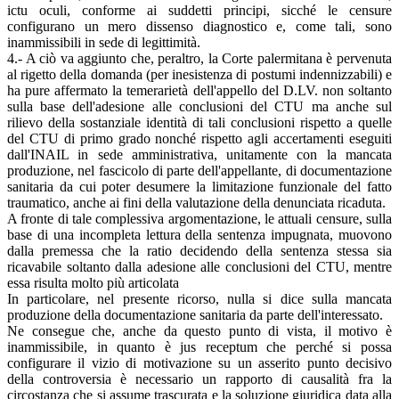
ictu oculi, conforme ai suddetti principi, sicché le censure
configurano un mero dissenso diagnostico e, come tali, sono
inammissibili in sede di legittimità.
4.- A ciò va aggiunto che, peraltro, la Corte palermitana è pervenuta
al rigetto della domanda (per inesistenza di postumi indennizzabili) e
ha pure affermato la temerarietà dell'appello del D.LV. non soltanto
sulla base dell'adesione alle conclusioni del CTU ma anche sul
rilievo della sostanziale identità di tali conclusioni rispetto a quelle
del CTU di primo grado nonché rispetto agli accertamenti eseguiti
dall'INAIL in sede amministrativa, unitamente con la mancata
produzione, nel fascicolo di parte dell'appellante, di documentazione
sanitaria da cui poter desumere la limitazione funzionale del fatto
traumatico, anche ai fini della valutazione della denunciata ricaduta.
A fronte di tale complessiva argomentazione, le attuali censure, sulla
base di una incompleta lettura della sentenza impugnata, muovono
dalla premessa che la ratio decidendo della sentenza stessa sia
ricavabile soltanto dalla adesione alle conclusioni del CTU, mentre
essa risulta molto più articolata
In particolare, nel presente ricorso, nulla si dice sulla mancata
produzione della documentazione sanitaria da parte dell'interessato.
Ne consegue che, anche da questo punto di vista, il motivo è
inammissibile, in quanto è jus receptum che perché si possa
configurare il vizio di motivazione su un asserito punto decisivo
della controversia è necessario un rapporto di causalità fra la
circostanza che si assume trascurata e la soluzione giuridica data alla