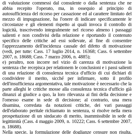
di valutazione commessi dal consulente o dalla sentenza che ne
abbia recepito l'operato, ma, in ossequio al principio di
autosufficienza del ricorso per cassazione ed al carattere limitato del
mezzo di impugnazione, ha l'onere di indicare specificamente le
circostanze e gli elementi rispetto ai quali invoca il controllo di
logicità, trascrivendo integralmente nel ricorso almeno i passaggi
salienti e non condivisi della relazione e riportando il contenuto
specifico delle critiche ad essi sollevate, al fine di consentire
l'apprezzamento dell'incidenza causale del difetto di motivazione
(vedi, per tutte: Cass. 17 luglio 2014, n. 16368; Cass. 6 settembre
2007, n. 18688; Cass. 7 marzo 2006, n. 4885);
e) peraltro, non incorre nel vizio di carenza di motivazione la
sentenza che recepisca per relationem le conclusioni e i passi salienti
di una relazione di consulenza tecnica d'ufficio di cui dichiari di
condividere il merito, sicché per infirmare, sotto il profilo
dell'insufficienza argomentativa, tale motivazione è necessario che la
parte alleghi le critiche mosse alla consulenza tecnica d'ufficio già
dinanzi al giudice a quo, la loro rilevanza ai fini della decisione e
l'omesso esame in sede di decisione; al contrario, una mera
disamina, corredata da notazioni critiche, dei vari passaggi
dell'elaborato peritale richiamato in sentenza, si risolve nella mera
prospettazione di un sindacato di merito, inammissibile in sede di
legittimità (Cass. 4 maggio 2009, n. 10222; Cass. 6 settembre 2007,
n. 18688).
Nella specie, la formulazione delle doglianze censure non risulta,