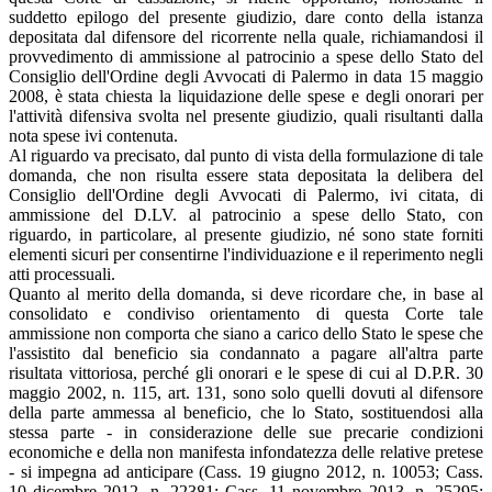
suddetto epilogo del presente giudizio, dare conto della istanza
depositata dal difensore del ricorrente nella quale, richiamandosi il
provvedimento di ammissione al patrocinio a spese dello Stato del
Consiglio dell'Ordine degli Avvocati di Palermo in data 15 maggio
2008, è stata chiesta la liquidazione delle spese e degli onorari per
l'attività difensiva svolta nel presente giudizio, quali risultanti dalla
nota spese ivi contenuta.
Al riguardo va precisato, dal punto di vista della formulazione di tale
domanda, che non risulta essere stata depositata la delibera del
Consiglio dell'Ordine degli Avvocati di Palermo, ivi citata, di
ammissione del D.LV. al patrocinio a spese dello Stato, con
riguardo, in particolare, al presente giudizio, né sono state forniti
elementi sicuri per consentirne l'individuazione e il reperimento negli
atti processuali.
Quanto al merito della domanda, si deve ricordare che, in base al
consolidato e condiviso orientamento di questa Corte tale
ammissione non comporta che siano a carico dello Stato le spese che
l'assistito dal beneficio sia condannato a pagare all'altra parte
risultata vittoriosa, perché gli onorari e le spese di cui al D.P.R. 30
maggio 2002, n. 115, art. 131, sono solo quelli dovuti al difensore
della parte ammessa al beneficio, che lo Stato, sostituendosi alla
stessa parte - in considerazione delle sue precarie condizioni
economiche e della non manifesta infondatezza delle relative pretese
- si impegna ad anticipare (Cass. 19 giugno 2012, n. 10053; Cass.
10 dicembre 2012, n. 22381; Cass. 11 novembre 2013, n. 25295;