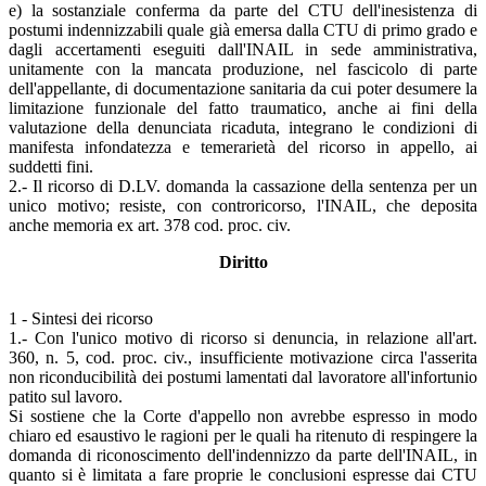
e) la sostanziale conferma da parte del CTU dell'inesistenza di
postumi indennizzabili quale già emersa dalla CTU di primo grado e
dagli accertamenti eseguiti dall'INAIL in sede amministrativa,
unitamente con la mancata produzione, nel fascicolo di parte
dell'appellante, di documentazione sanitaria da cui poter desumere la
limitazione funzionale del fatto traumatico, anche ai fini della
valutazione della denunciata ricaduta, integrano le condizioni di
manifesta infondatezza e temerarietà del ricorso in appello, ai
suddetti fini.
2.- Il ricorso di D.LV. domanda la cassazione della sentenza per un
unico motivo; resiste, con controricorso, l'INAIL, che deposita
anche memoria ex art. 378 cod. proc. civ.
Diritto
1 - Sintesi dei ricorso
1.- Con l'unico motivo di ricorso si denuncia, in relazione all'art.
360, n. 5, cod. proc. civ., insufficiente motivazione circa l'asserita
non riconducibilità dei postumi lamentati dal lavoratore all'infortunio
patito sul lavoro.
Si sostiene che la Corte d'appello non avrebbe espresso in modo
chiaro ed esaustivo le ragioni per le quali ha ritenuto di respingere la
domanda di riconoscimento dell'indennizzo da parte dell'INAIL, in
quanto si è limitata a fare proprie le conclusioni espresse dai CTU