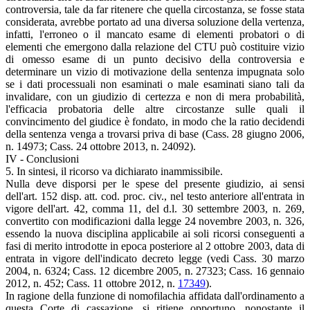
controversia, tale da far ritenere che quella circostanza, se fosse stata
considerata, avrebbe portato ad una diversa soluzione della vertenza,
infatti, l'erroneo o il mancato esame di elementi probatori o di
elementi che emergono dalla relazione del CTU può costituire vizio
di omesso esame di un punto decisivo della controversia e
determinare un vizio di motivazione della sentenza impugnata solo
se i dati processuali non esaminati o male esaminati siano tali da
invalidare, con un giudizio di certezza e non di mera probabilità,
l'efficacia probatoria delle altre circostanze sulle quali il
convincimento del giudice è fondato, in modo che la ratio decidendi
della sentenza venga a trovarsi priva di base (Cass. 28 giugno 2006,
n. 14973; Cass. 24 ottobre 2013, n. 24092).
IV - Conclusioni
5. In sintesi, il ricorso va dichiarato inammissibile.
Nulla deve disporsi per le spese del presente giudizio, ai sensi
dell'art. 152 disp. att. cod. proc. civ., nel testo anteriore all'entrata in
vigore dell'art. 42, comma 11, del d.l. 30 settembre 2003, n. 269,
convertito con modificazioni dalla legge 24 novembre 2003, n. 326,
essendo la nuova disciplina applicabile ai soli ricorsi conseguenti a
fasi di merito introdotte in epoca posteriore al 2 ottobre 2003, data di
entrata in vigore dell'indicato decreto legge (vedi Cass. 30 marzo
2004, n. 6324; Cass. 12 dicembre 2005, n. 27323; Cass. 16 gennaio
2012, n. 452; Cass. 11 ottobre 2012, n.
17349
).
In ragione della funzione di nomofilachia affidata dall'ordinamento a
questa Corte di cassazione, si ritiene opportuno, nonostante il