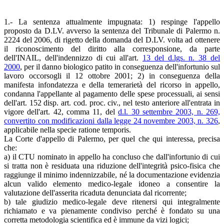
1.- La sentenza attualmente impugnata: 1) respinge l'appello
proposto da D.LV. avverso la sentenza del Tribunale di Palermo n.
2224 del 2006, di rigetto della domanda del D.LV. volta ad ottenere
il riconoscimento del diritto alla corresponsione, da parte
dell'INAIL, dell'indennizzo di cui all'art.
13 del d.lgs. n. 38 del
2000
, per il danno biologico patito in conseguenza dell'infortunio sul
lavoro occorsogli il 12 ottobre 2001; 2) in conseguenza della
manifesta infondatezza e della temerarietà del ricorso in appello,
condanna l'appellante al pagamento delle spese processuali, ai sensi
dell'art. 152 disp. art. cod. proc. civ., nel testo anteriore all'entrata in
vigore dell'art. 42, comma 11, del
d.l. 30 settembre 2003, n. 269,
convertito con modificazioni dalla legge 24 novembre 2003, n. 326
,
applicabile nella specie ratione temporis.
La Corte d'appello di Palermo, per quel che qui interessa, precisa
che:
a) il CTU nominato in appello ha concluso che dall'infortunio di cui
si tratta non è residuata una riduzione dell'integrità psico-fisica che
raggiunge il minimo indennizzabile, né la documentazione evidenzia
alcun valido elemento medico-legale idoneo a consentire la
valutazione dell'asserita ricaduta denunciata dal ricorrente;
b) tale giudizio medico-legale deve ritenersi qui integralmente
richiamato e va pienamente condiviso perché è fondato su una
corretta metodologia scientifica ed è immune da vizi logici;