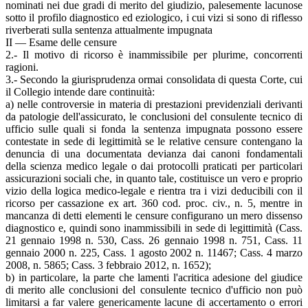
nominati nei due gradi di merito del giudizio, palesemente lacunose
sotto il profilo diagnostico ed eziologico, i cui vizi si sono di riflesso
riverberati sulla sentenza attualmente impugnata
II — Esame delle censure
2.- Il motivo di ricorso è inammissibile per plurime, concorrenti
ragioni.
3.- Secondo la giurisprudenza ormai consolidata di questa Corte, cui
il Collegio intende dare continuità:
a) nelle controversie in materia di prestazioni previdenziali derivanti
da patologie dell'assicurato, le conclusioni del consulente tecnico di
ufficio sulle quali si fonda la sentenza impugnata possono essere
contestate in sede di legittimità se le relative censure contengano la
denuncia di una documentata devianza dai canoni fondamentali
della scienza medico legale o dai protocolli praticati per particolari
assicurazioni sociali che, in quanto tale, costituisce un vero e proprio
vizio della logica medico-legale e rientra tra i vizi deducibili con il
ricorso per cassazione ex art. 360 cod. proc. civ., n. 5, mentre in
mancanza di detti elementi le censure configurano un mero dissenso
diagnostico e, quindi sono inammissibili in sede di legittimità (Cass.
21 gennaio 1998 n. 530, Cass. 26 gennaio 1998 n. 751, Cass. 11
gennaio 2000 n. 225, Cass. 1 agosto 2002 n. 11467; Cass. 4 marzo
2008, n. 5865; Cass. 3 febbraio 2012, n. 1652);
b) in particolare, la parte che lamenti l'acritica adesione del giudice
di merito alle conclusioni del consulente tecnico d'ufficio non può
limitarsi a far valere genericamente lacune di accertamento o errori