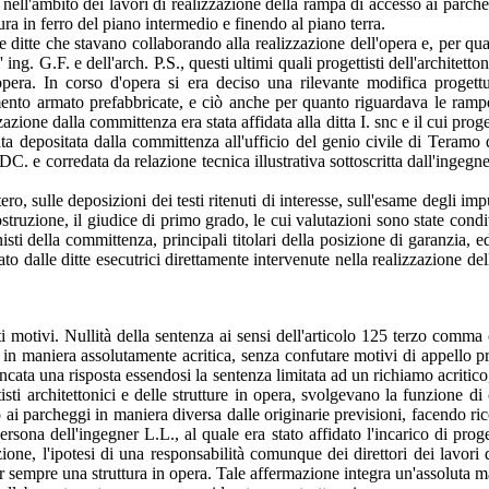
), nell'ambito dei lavori di realizzazione della rampa di accesso ai parc
ura in ferro del piano intermedio e finendo al piano terra.
e ditte che stavano collaborando alla realizzazione dell'opera e, per qu
 ing. G.F. e dell'arch. P.S., questi ultimi quali progettisti dell'architetto
 opera. In corso d'opera si era deciso una rilevante modifica progett
mento armato prefabbricate, e ciò anche per quanto riguardava le rampe
zazione dalla committenza era stata affidata alla ditta I. snc e il cui proget
tata depositata dalla committenza all'ufficio del genio civile di Teramo
ura DC. e corredata da relazione tecnica illustrativa sottoscritta dall'inge
 sulle deposizioni dei testi ritenuti di interesse, sull'esame degli imputa
costruzione, il giudice di primo grado, le cui valutazioni sono state con
onisti della committenza, principali titolari della posizione di garanzia
gato dalle ditte esecutrici direttamente intervenute nella realizzazione d
ti motivi. Nullità della sentenza ai sensi dell'articolo 125 terzo com
 in maniera assolutamente acritica, senza confutare motivi di appello pr
ancata una risposta essendosi la sentenza limitata ad un richiamo acritico
tisti architettonici e delle strutture in opera, svolgevano la funzione d
i parcheggi in maniera diversa dalle originarie previsioni, facendo ricor
sona dell'ingegner L.L., al quale era stato affidato l'incarico di progett
ione, l'ipotesi di una responsabilità comunque dei direttori dei lavori d
 pur sempre una struttura in opera. Tale affermazione integra un'assolut