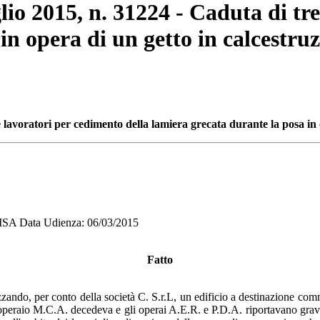
glio 2015, n. 31224 - Caduta di tr
in opera di un getto in calcestru
e lavoratori per cedimento della lamiera grecata durante la posa in 
A Data Udienza: 06/03/2015
Fatto
izzando, per conto della società C. S.r.L, un edificio a destinazione comme
'operaio M.C.A. decedeva e gli operai A.E.R. e P.D.A. riportavano gravi l