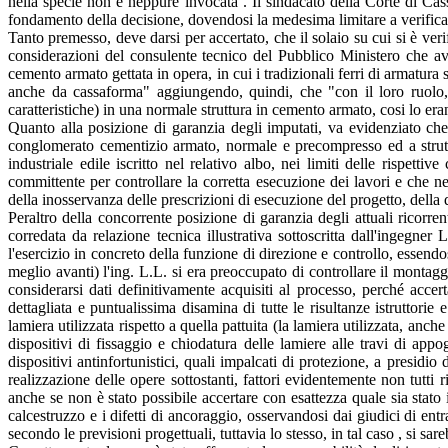
nella specie non è neppure invocata . Il sindacato della Corte di Cassa
fondamento della decisione, dovendosi la medesima limitare a verificar
Tanto premesso, deve darsi per accertato, che il solaio su cui si è ver
considerazioni del consulente tecnico del Pubblico Ministero che av
cemento armato gettata in opera, in cui i tradizionali ferri di armatura 
anche da cassaforma" aggiungendo, quindi, che "con il loro ruolo, l
caratteristiche) in una normale struttura in cemento armato, cosi lo er
Quanto alla posizione di garanzia degli imputati, va evidenziato ch
conglomerato cementizio armato, normale e precompresso ed a struttu
industriale edile iscritto nel relativo albo, nei limiti delle rispet
committente per controllare la corretta esecuzione dei lavori e che n
della inosservanza delle prescrizioni di esecuzione del progetto, della 
Peraltro della concorrente posizione di garanzia degli attuali ricorren
corredata da relazione tecnica illustrativa sottoscritta dall'ingegner
l'esercizio in concreto della funzione di direzione e controllo, essend
meglio avanti) l'ing. L.L. si era preoccupato di controllare il montaggi
considerarsi dati definitivamente acquisiti al processo, perché accer
dettagliata e puntualissima disamina di tutte le risultanze istruttor
lamiera utilizzata rispetto a quella pattuita (la lamiera utilizzata, anc
dispositivi di fissaggio e chiodatura delle lamiere alle travi di ap
dispositivi antinfortunistici, quali impalcati di protezione, a presidio 
realizzazione delle opere sottostanti, fattori evidentemente non tutti r
anche se non è stato possibile accertare con esattezza quale sia stato 
calcestruzzo e i difetti di ancoraggio, osservandosi dai giudici di en
secondo le previsioni progettuali, tuttavia lo stesso, in tal caso , si sa