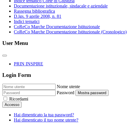
Indice tematico Corte di Giustizia
Documentazione istituzionale, sindacale e aziendale
Rassegna bibliografica
D.lgs. 9 aprile 2008, n. 81
Indici tematici
CoReCo Marche Documentazione Istituzionale
CoReCo Marche Documentazione Istituzionale (Cronologico)
User Menu
PRIN INSPIRE
Login Form
Nome utente
Password
Mostra password
Ricordami
Accesso
Hai dimenticato la tua password?
Hai dimenticato il tuo nome utente?