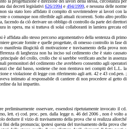
nto la progettazione e direzione dei lavori della stessa, circostanza per
ta dai decreti legislativi
626/1994
e
494/1999
, e nessuna delle norme
 non sia stato loro affidato il compito di sovrintendere ai lavori con la
nte o comunque non riferibile agli attuali ricorrenti. Sotto altro profilo
a, facendo da ciò derivare un obbligo di controllo da parte dei direttori
tura in opera, ma si trattava di solai collaboranti in lamiera grecata ed
i è affidata allo stesso percorso argomentativo della sentenza di primo
miere grecate fornite e quelle progettate, di omesso controllo in fase di
vo manifesta illogicità di motivazione e travisamento della prova non
differenza di larghezza non ha inciso sul cedimento che è stato causato
principale del crollo, crollo che si sarebbe verificato anche in assenza
gnali premonitori del cedimento che avrebbero consentito agli operatori
o anzi che dal basso, sostiene che non rientrava nei compiti del L.L. la
one e violazione di legge con riferimento agli artt. 42 e 43 cod.pen. ;
veva intimato al responsabile di cantiere di non procedere al getto di
ordine da lui impartito.
e preliminarmente osservare, essendosi ripetutamente invocato il cd.
mo, lett. e) cod. proc. pen. dalla legge n. 46 del 2006 , non è volto a
o dedurre il vizio di travisamento della prova che si realizza allorché
 fini della pronuncia; ipotesi questa del travisamento della prova che