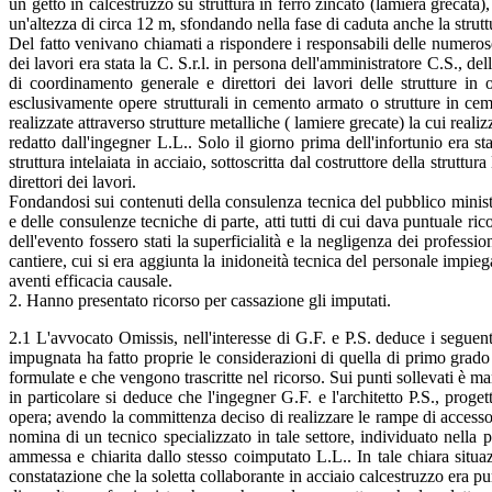
un getto in calcestruzzo su struttura in ferro zincato (lamiera grecata
un'altezza di circa 12 m, sfondando nella fase di caduta anche la strutt
Del fatto venivano chiamati a rispondere i responsabili delle numeros
dei lavori era stata la C. S.r.l. in persona dell'amministratore C.S., dell'
di coordinamento generale e direttori dei lavori delle strutture in
esclusivamente opere strutturali in cemento armato o strutture in ce
realizzate attraverso strutture metalliche ( lamiere grecate) la cui realiz
redatto dall'ingegner L.L.. Solo il giorno prima dell'infortunio era s
struttura intelaiata in acciaio, sottoscritta dal costruttore della strutt
direttori dei lavori.
Fondandosi sui contenuti della consulenza tecnica del pubblico ministero,
e delle consulenze tecniche di parte, atti tutti di cui dava puntuale ri
dell'evento fossero stati la superficialità e la negligenza dei professi
cantiere, cui si era aggiunta la inidoneità tecnica del personale impie
aventi efficacia causale.
2. Hanno presentato ricorso per cassazione gli imputati.
2.1 L'avvocato Omissis, nell'interesse di G.F. e P.S. deduce i seguen
impugnata ha fatto proprie le considerazioni di quella di primo grado
formulate e che vengono trascritte nel ricorso. Sui punti sollevati è m
in particolare si deduce che l'ingegner G.F. e l'architetto P.S., proget
opera; avendo la committenza deciso di realizzare le rampe di accesso a
nomina di un tecnico specializzato in tale settore, individuato nella per
ammessa e chiarita dallo stesso coimputato L.L.. In tale chiara situaz
constatazione che la soletta collaborante in acciaio calcestruzzo era