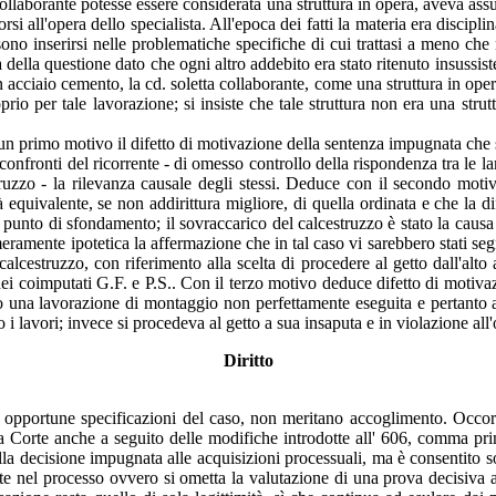
ollaborante potesse essere considerata una struttura in opera, aveva assu
 all'opera dello specialista. All'epoca dei fatti la materia era disciplina
ossono inserirsi nelle problematiche specifiche di cui trattasi a meno che
della questione dato che ogni altro addebito era stato ritenuto insussiste
 acciaio cemento, la cd. soletta collaborante, come una struttura in oper
rio per tale lavorazione; si insiste che tale struttura non era una strut
un primo motivo il difetto di motivazione della sentenza impugnata che s
 confronti del ricorrente - di omesso controllo della rispondenza tra le la
truzzo - la rilevanza causale degli stessi. Deduce con il secondo moti
tà equivalente, se non addirittura migliore, di quella ordinata e che la 
punto di sfondamento; il sovraccarico del calcestruzzo è stato la causa 
meramente ipotetica la affermazione che in tal caso vi sarebbero stati se
l calcestruzzo, con riferimento alla scelta di procedere al getto dall'alt
i coimputati G.F. e P.S.. Con il terzo motivo deduce difetto di motivazi
ato una lavorazione di montaggio non perfettamente eseguita e pertanto a
i lavori; invece si procedeva al getto a sua insaputa e in violazione all'
Diritto
e opportune specificazioni del caso, non meritano accoglimento. Occorr
sta Corte anche a seguito delle modifiche introdotte all' 606, comma pri
a decisione impugnata alle acquisizioni processuali, ma è consentito sol
te nel processo ovvero si ometta la valutazione di una prova decisiva ai