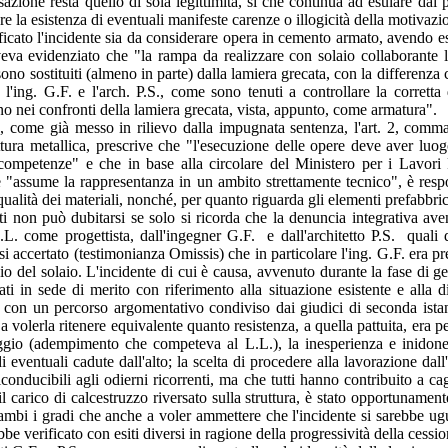
zione resta quello di sola legittimità, sì che continua ad esulare dai pot
e la esistenza di eventuali manifeste carenze o illogicità della motivazi
ificato l'incidente sia da considerare opera in cemento armato, avendo e
eva evidenziato che "la rampa da realizzare con solaio collaborante l
sono sostituiti (almeno in parte) dalla lamiera grecata, con la differenza 
'ing. G.F. e l'arch. P.S., come sono tenuti a controllare la corretta
ano nei confronti della lamiera grecata, vista, appunto, come armatura".
e, come già messo in rilievo dalla impugnata sentenza, l'art. 2, comm
ra metallica, prescrive che "l'esecuzione delle opere deve aver luogo
tive competenze" e che in base alla circolare del Ministero per i Lavori
e "assume la rappresentanza in un ambito strettamente tecnico", è resp
qualità dei materiali, nonché, per quanto riguarda gli elementi prefabbric
ti non può dubitarsi se solo si ricorda che la denuncia integrativa aven
 L.L. come progettista, dall'ingegner G.F. e dall'architetto P.S. quali
osi accertato (testimonianza Omissis) che in particolare l'ing. G.F. era p
o del solaio. L'incidente di cui è causa, avvenuto durante la fase di gett
tati in sede di merito con riferimento alla situazione esistente e alla 
ie e con un percorso argomentativo condiviso dai giudici di seconda ist
he a volerla ritenere equivalente quanto resistenza, a quella pattuita, er
poggio (adempimento che competeva al L.L.), la inesperienza e inidoneit
di eventuali cadute dall'alto; la scelta di procedere alla lavorazione dall
iconducibili agli odierni ricorrenti, ma che tutti hanno contribuito a ca
il carico di calcestruzzo riversato sulla struttura, è stato opportunamen
trambi i gradi che anche a voler ammettere che l'incidente si sarebbe ugu
rebbe verificato con esiti diversi in ragione della progressività della ces