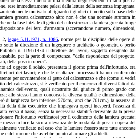
eri della stessa quello di una rilettura degli elementi di fatto posti a
one, rese immediatamente palesi dalla lettura della sentenza impugnata.
saurientemente motivato al riguardo i giudici di merito sulla base delle
amiera grecata calcestruzzo altro non è che una normale struttura in
che nella fase iniziale di getto del calcestruzzo la lamiera grecata funge
 disposizione dei ferri d'armatura (accertandone numero, dimensioni,
a 2,
legge 5.11.1971, n. 1086
, norme per la disciplina delle opere di
 sotto la direzione di un ingegnere o architetto o geometra o perito
 Pubblici n. 1191/1974 il direttore dei lavori, soggetto designato dal
onsabile, per la parte di competenza, "della rispondenza del progetto,
ati, della posa in opera".
te ad oggetto il solaio, presentata il giorno prima dell'infortunio, era
 direttori dei lavori; e che le risultanze processuali hanno confermato
resente per sovrintendere al getto del calcestruzzo e che (come si vedrà
o del calcestruzzo, si è verificato per il concorso di diversi fattori da
dinamica dell'evento, quali ricostruite dal giudice di primo grado con
anza; allo stesso hanno concorso la diversa qualità e dimensione della
a però di larghezza ben inferiore: 570cm., anzi che 761cm.), la assenza di
à della ditta esecutrice che impiegava operai inesperti, l'assenza di
'alto verso il basso, senza la necessaria stabilità derivante dalla previa
gionare l'infortunio verificatosi per il cedimento della lamiera grecata;
te messa in luce la sicura rilevanza delle modalità di posa in opera del
almente verificato nel caso che le lamiere fossero state tutte ancorate
sione e del rumore che avrebbe potuto allarmare gli addetti.