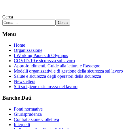
Cerca
Cerca
Menu
Home
Organizzazione
I Working Papers di Olympus
COVID-19 e sicurezza sul lavoro
Approfondimenti, Guide alla lettura e Rassegne
Modelli organizzativi e di gestione della sicurezza sul lavoro
Salute e sicurezza degli operatori della sicurezza
Newsletters
Siti su igiene e sicurezza del lavoro
Banche Dati
Fonti normative
Giurisprudenza
Contrattazione Collettiva
Interpelli