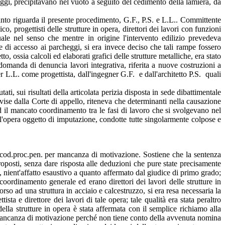
heggi, precipitavano nel vuoto a seguito del cedimento della lamiera, da
anto riguarda il presente procedimento, G.F., P.S. e L.L.. Committente
nico, progettisti delle strutture in opera, direttori dei lavori con funzioni
uale nel senso che mentre in origine l'intervento edilizio prevedeva
 di accesso ai parcheggi, si era invece deciso che tali rampe fossero
to, ossia calcoli ed elaborati grafici delle strutture metalliche, era stato
 domanda di denuncia lavori integrativa, riferita a nuove costruzioni a
gner L.L. come progettista, dall'ingegner G.F. e dall'architetto P.S. quali
ti, sui risultati della articolata perizia disposta in sede dibattimentale
divise dalla Corte di appello, riteneva che determinanti nella causazione
, ed il mancato coordinamento tra le fasi di lavoro che si svolgevano nel
ell'opera oggetto di imputazione, condotte tutte singolarmente colpose e
ma cod.proc.pen. per mancanza di motivazione. Sostiene che la sentenza
oposti, senza dare risposta alle deduzioni che pure state precisamente
, nient'affatto esaustivo a quanto affermato dal giudice di primo grado;
i coordinamento generale ed erano direttori dei lavori delle strutture in
so ad una struttura in acciaio e calcestruzzo, si era resa necessaria la
ista e direttore dei lavori di tale opera; tale qualità era stata peraltro
ella strutture in opera è stata affermata con il semplice richiamo alla
a mancanza di motivazione perché non tiene conto della avvenuta nomina