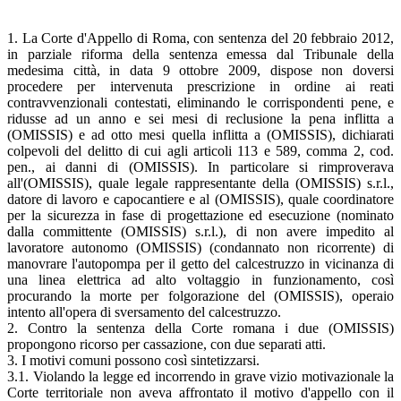
1. La Corte d'Appello di Roma, con sentenza del 20 febbraio 2012,
in parziale riforma della sentenza emessa dal Tribunale della
medesima città, in data 9 ottobre 2009, dispose non doversi
procedere per intervenuta prescrizione in ordine ai reati
contravvenzionali contestati, eliminando le corrispondenti pene, e
ridusse ad un anno e sei mesi di reclusione la pena inflitta a
(OMISSIS) e ad otto mesi quella inflitta a (OMISSIS), dichiarati
colpevoli del delitto di cui agli articoli 113 e 589, comma 2, cod.
pen., ai danni di (OMISSIS). In particolare si rimproverava
all'(OMISSIS), quale legale rappresentante della (OMISSIS) s.r.l.,
datore di lavoro e capocantiere e al (OMISSIS), quale coordinatore
per la sicurezza in fase di progettazione ed esecuzione (nominato
dalla committente (OMISSIS) s.r.l.), di non avere impedito al
lavoratore autonomo (OMISSIS) (condannato non ricorrente) di
manovrare l'autopompa per il getto del calcestruzzo in vicinanza di
una linea elettrica ad alto voltaggio in funzionamento, così
procurando la morte per folgorazione del (OMISSIS), operaio
intento all'opera di sversamento del calcestruzzo.
2. Contro la sentenza della Corte romana i due (OMISSIS)
propongono ricorso per cassazione, con due separati atti.
3. I motivi comuni possono così sintetizzarsi.
3.1. Violando la legge ed incorrendo in grave vizio motivazionale la
Corte territoriale non aveva affrontato il motivo d'appello con il