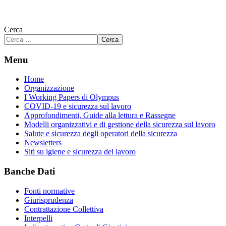
Cerca
Cerca
Menu
Home
Organizzazione
I Working Papers di Olympus
COVID-19 e sicurezza sul lavoro
Approfondimenti, Guide alla lettura e Rassegne
Modelli organizzativi e di gestione della sicurezza sul lavoro
Salute e sicurezza degli operatori della sicurezza
Newsletters
Siti su igiene e sicurezza del lavoro
Banche Dati
Fonti normative
Giurisprudenza
Contrattazione Collettiva
Interpelli