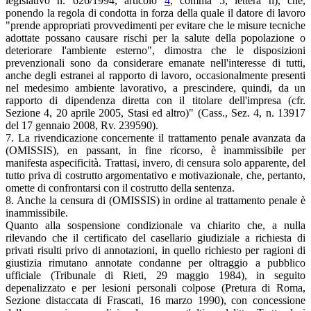
legislativo n. 626/1994, articolo
4
, comma 5, lettera n), che,
ponendo la regola di condotta in forza della quale il datore di lavoro
"prende appropriati provvedimenti per evitare che le misure tecniche
adottate possano causare rischi per la salute della popolazione o
deteriorare l'ambiente esterno", dimostra che le disposizioni
prevenzionali sono da considerare emanate nell'interesse di tutti,
anche degli estranei al rapporto di lavoro, occasionalmente presenti
nel medesimo ambiente lavorativo, a prescindere, quindi, da un
rapporto di dipendenza diretta con il titolare dell'impresa (cfr.
Sezione 4, 20 aprile 2005, Stasi ed altro)" (Cass., Sez. 4, n. 13917
del 17 gennaio 2008, Rv. 239590).
7. La rivendicazione concernente il trattamento penale avanzata da
(OMISSIS), en passant, in fine ricorso, è inammissibile per
manifesta aspecificità. Trattasi, invero, di censura solo apparente, del
tutto priva di costrutto argomentativo e motivazionale, che, pertanto,
omette di confrontarsi con il costrutto della sentenza.
8. Anche la censura di (OMISSIS) in ordine al trattamento penale è
inammissibile.
Quanto alla sospensione condizionale va chiarito che, a nulla
rilevando che il certificato del casellario giudiziale a richiesta di
privati risulti privo di annotazioni, in quello richiesto per ragioni di
giustizia rimutano annotate condanne per oltraggio a pubblico
ufficiale (Tribunale di Rieti, 29 maggio 1984), in seguito
depenalizzato e per lesioni personali colpose (Pretura di Roma,
Sezione distaccata di Frascati, 16 marzo 1990), con concessione