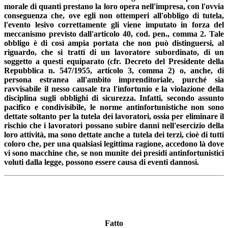
morale di quanti prestano la loro opera nell'impresa, con l'ovvia
conseguenza che, ove egli non ottemperi all'obbligo di tutela,
l'evento lesivo correttamente gli viene imputato in forza del
meccanismo previsto dall'articolo 40, cod. pen., comma 2. Tale
obbligo è di così ampia portata che non può distinguersi, al
riguardo, che si tratti di un lavoratore subordinato, di un
soggetto a questi equiparato (cfr. Decreto del Presidente della
Repubblica n. 547/1955, articolo 3, comma 2) o, anche, di
persona estranea all'ambito imprenditoriale, purché sia
ravvisabile il nesso causale tra l'infortunio e la violazione della
disciplina sugli obblighi di sicurezza. Infatti, secondo assunto
pacifico e condivisibile, le norme antinfortunistiche non sono
dettate soltanto per la tutela dei lavoratori, ossia per eliminare il
rischio che i lavoratori possano subire danni nell'esercizio della
loro attività, ma sono dettate anche a tutela dei terzi, cioè di tutti
coloro che, per una qualsiasi legittima ragione, accedono là dove
vi sono macchine che, se non munite dei presidi antinfortunistici
voluti dalla legge, possono essere causa di eventi dannosi.
Fatto