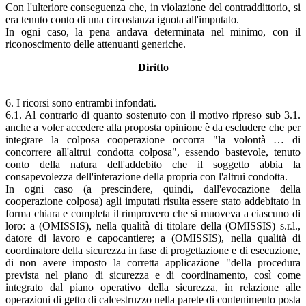
Con l'ulteriore conseguenza che, in violazione del contraddittorio, si
era tenuto conto di una circostanza ignota all'imputato.
In ogni caso, la pena andava determinata nel minimo, con il
riconoscimento delle attenuanti generiche.
Diritto
6. I ricorsi sono entrambi infondati.
6.1. Al contrario di quanto sostenuto con il motivo ripreso sub 3.1.
anche a voler accedere alla proposta opinione è da escludere che per
integrare la colposa cooperazione occorra "la volontà … di
concorrere all'altrui condotta colposa", essendo bastevole, tenuto
conto della natura dell'addebito che il soggetto abbia la
consapevolezza dell'interazione della propria con l'altrui condotta.
In ogni caso (a prescindere, quindi, dall'evocazione della
cooperazione colposa) agli imputati risulta essere stato addebitato in
forma chiara e completa il rimprovero che si muoveva a ciascuno di
loro: a (OMISSIS), nella qualità di titolare della (OMISSIS) s.r.l.,
datore di lavoro e capocantiere; a (OMISSIS), nella qualità di
coordinatore della sicurezza in fase di progettazione e di esecuzione,
di non avere imposto la corretta applicazione "della procedura
prevista nel piano di sicurezza e di coordinamento, così come
integrato dal piano operativo della sicurezza, in relazione alle
operazioni di getto di calcestruzzo nella parete di contenimento posta