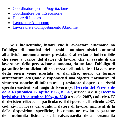
Coordinatore per la Progettazione
Coordinatore per l'Esecuzione
Datore di Lavoro
Lavoratore Autonomo
Lavoratore e Comportamento Abnorme
... "Se è indiscutibile, infatti, che il lavoratore autonomo ha
l'obbligo di munirsi dei presidi antinfortunistici connessi
all'attività autonomamente prestata, è altrettanto indiscutibile
che sono a carico del datore di lavoro, che si avvale di un
lavoratore della prestazione autonoma, da un lato, l'obbligo di
garantire le condizioni di sicurezza dell'ambiente di lavoro ove
detta opera viene prestata, e, dall'altro, quello di fornire
attrezzature adeguate e rispondenti alla vigente normativa di
sicurezza nonché di informare il prestatore d'opera dei rischi
specifici esistenti sul luogo di lavoro (v.
Decreto del Presidente
della Repubblica 27 aprile 1955, n. 547
, articoli 4 e ss.;
Decreto
legislativo 19 settembre 1994, n. 626
; articolo 2087, cod. civ.). E'
di decisivo rilievo, in particolare, il disposto dell'articolo 2087,
cod. civ., in forza del quale, il datore di lavoro, anche al di là
delle disposizioni specifiche, è comunque costituito garante
dell'incolumità fisica e della salvaguardia della personalità