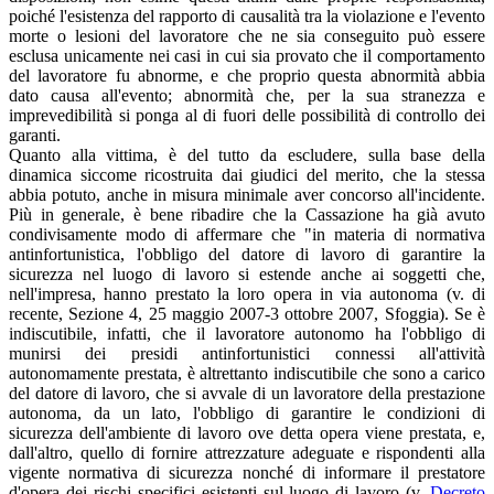
poiché l'esistenza del rapporto di causalità tra la violazione e l'evento
morte o lesioni del lavoratore che ne sia conseguito può essere
esclusa unicamente nei casi in cui sia provato che il comportamento
del lavoratore fu abnorme, e che proprio questa abnormità abbia
dato causa all'evento; abnormità che, per la sua stranezza e
imprevedibilità si ponga al di fuori delle possibilità di controllo dei
garanti.
Quanto alla vittima, è del tutto da escludere, sulla base della
dinamica siccome ricostruita dai giudici del merito, che la stessa
abbia potuto, anche in misura minimale aver concorso all'incidente.
Più in generale, è bene ribadire che la Cassazione ha già avuto
condivisamente modo di affermare che "in materia di normativa
antinfortunistica, l'obbligo del datore di lavoro di garantire la
sicurezza nel luogo di lavoro si estende anche ai soggetti che,
nell'impresa, hanno prestato la loro opera in via autonoma (v. di
recente, Sezione 4, 25 maggio 2007-3 ottobre 2007, Sfoggia). Se è
indiscutibile, infatti, che il lavoratore autonomo ha l'obbligo di
munirsi dei presidi antinfortunistici connessi all'attività
autonomamente prestata, è altrettanto indiscutibile che sono a carico
del datore di lavoro, che si avvale di un lavoratore della prestazione
autonoma, da un lato, l'obbligo di garantire le condizioni di
sicurezza dell'ambiente di lavoro ove detta opera viene prestata, e,
dall'altro, quello di fornire attrezzature adeguate e rispondenti alla
vigente normativa di sicurezza nonché di informare il prestatore
d'opera dei rischi specifici esistenti sul luogo di lavoro (v.
Decreto