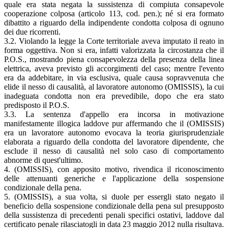
quale era stata negata la sussistenza di compiuta consapevole
cooperazione colposa (articolo 113, cod. pen.); né si era formato
dibattito a riguardo della indipendente condotta colposa di ognuno
dei due ricorrenti.
3.2. Violando la legge la Corte territoriale aveva imputato il reato in
forma oggettiva. Non si era, infatti valorizzata la circostanza che il
P.O.S., mostrando piena consapevolezza della presenza della linea
elettrica, aveva previsto gli accorgimenti del caso; mentre l'evento
era da addebitare, in via esclusiva, quale causa sopravvenuta che
elide il nesso di causalità, al lavoratore autonomo (OMISSIS), la cui
inadeguata condotta non era prevedibile, dopo che era stato
predisposto il P.O.S.
3.3. La sentenza d'appello era incorsa in motivazione
manifestamente illogica laddove pur affermando che il (OMISSIS)
era un lavoratore autonomo evocava la teoria giurisprudenziale
elaborata a riguardo della condotta del lavoratore dipendente, che
esclude il nesso di causalità nel solo caso di comportamento
abnorme di quest'ultimo.
4. (OMISSIS), con apposito motivo, rivendica il riconoscimento
delle attenuanti generiche e l'applicazione della sospensione
condizionale della pena.
5. (OMISSIS), a sua volta, si duole per essergli stato negato il
beneficio della sospensione condizionale della pena sul presupposto
della sussistenza di precedenti penali specifici ostativi, laddove dal
certificato penale rilasciatogli in data 23 maggio 2012 nulla risultava.