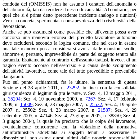
condotta del (OMISSIS) non ha assunto i caratteri dell'anomalia o
dell'abnormità, tali da recidere il nesso di causalità. Al contrario, per
quel che si è prima detto (precedente incidente analogo e riunioni)
v'era la concreta, sperimentata consapevolezza della rischiosità della
lavorazione.
Anche se può assumersi come possibile che all'evento possa aver
concorso una manovra erronea del predetto lavoratore autonomo
deve escludersi, secondo la logica comune, che nel caso in esame
una tale manovra possa considerarsi avulsa dalle mansioni svolte,
abnorme e, pertanto, imprevedibile da parte del soggetto tenuto alla
garanzia. Esattamente al contrario dell'assunto trattasi, invece, di un
tragico evento occorso nell'esercizio e a causa dello svolgimento
dell'attività lavorativa, come tale del tutto prevedibile e prevenibile
dai garanti.
Può sul punto richiamarsi, fra le ultime, la sentenza di questa
Sezione del 28 aprile 2011, n.
23292
, in linea con la consolidata
giurisprudenza di legittimità (tra le tante, v. Sez. 4, 12 maggio 2011,
n.
35204
; Sez. 4, 10 novembre 2009, n.
7267
; Sez. 4, 17 febbraio
2009, n.
15009
; Sez. 4, 23 maggio 2007, n.
25532
; Sez. 4, 19 aprile
2007, n. 25502; Sez. 4, 23 marzo 2007, n.
21587
; Sez. 4, 29
settembre 2005, n. 47146; Sez. 4, 23 giugno 2005, n. 38850; Sez. 4,
3 giugno 2004), la quale ha precisato che la colpa del lavoratore,
eventualmente concorrente con la violazione della normativa
antinfortunistica addebitata ai soggetti tenuti a osservarne le
disposizioni, non esime questi ultimi dalle proprie responsabilità,