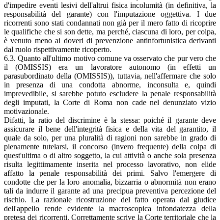
d'impedire eventi lesivi dell'altrui fisica incolumità (in definitiva, la
responsabilità del garante) con l'imputazione oggettiva. I due
ricorrenti sono stati condannati non già per il mero fatto di ricoprire
le qualifiche che si son dette, ma perché, ciascuna di loro, per colpa,
è venuto meno ai doveri di prevenzione antinfortunistica derivanti
dal ruolo rispettivamente ricoperto.
6.3. Quanto all'ultimo motivo comune va osservato che pur vero che
il (OMISSIS) era un lavoratore autonomo (in effetti un
parasubordinato della (OMISSIS)), tuttavia, nell'affermare che solo
in presenza di una condotta abnorme, inconsulta e, quindi
imprevedibile, si sarebbe potuto escludere la penale responsabilità
degli imputati, la Corte di Roma non cade nel denunziato vizio
motivazionale.
Difatti, la ratio del discrimine è la stessa: poiché il garante deve
assicurare il bene dell'integrità fisica e della vita del garantito, il
quale da solo, per una pluralità di ragioni non sarebbe in grado di
pienamente tutelarsi, il concorso (invero frequente) della colpa di
quest'ultima o di altro soggetto, la cui attività o anche sola presenza
risulta legittimamente inserita nel processo lavorativo, non elide
affatto la penale responsabilità dei primi. Salvo l'emergere di
condotte che per la loro anomalia, bizzarria o abnormità non erano
tali da indurre il garante ad una precipua preventiva percezione del
rischio. La razionale ricostruzione del fatto operata dal giudice
dell'appello rende evidente la macroscopica infondatezza della
pretesa dei ricorrenti. Correttamente scrive la Corte territoriale che la