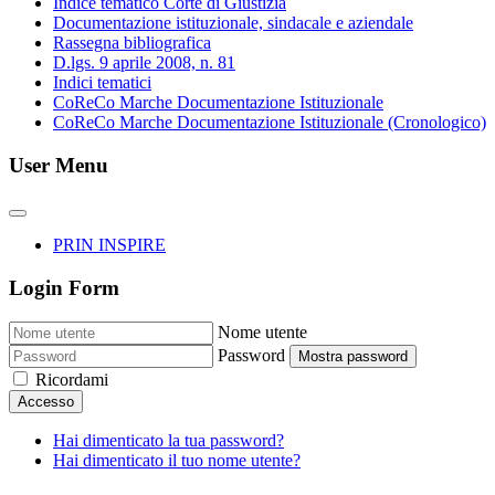
Indice tematico Corte di Giustizia
Documentazione istituzionale, sindacale e aziendale
Rassegna bibliografica
D.lgs. 9 aprile 2008, n. 81
Indici tematici
CoReCo Marche Documentazione Istituzionale
CoReCo Marche Documentazione Istituzionale (Cronologico)
User Menu
PRIN INSPIRE
Login Form
Nome utente
Password
Mostra password
Ricordami
Accesso
Hai dimenticato la tua password?
Hai dimenticato il tuo nome utente?