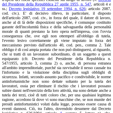
del Presidente della Repubblica 27 aprile 1955, n. 547
, articoli 4 e
ss.;
Decreto legislativo 19 settembre 1994, n. 626
; articolo 2087,
cod. civ.). E' di decisivo rilievo, in particolare, il disposto
dell'articolo 2087, cod. civ., in forza del quale, il datore di lavoro,
anche al di là delle disposizioni specifiche, è comunque costituito
garante dell'incolumità fisica e della salvaguardia della personalità
morale di quanti prestano la loro opera nell'impresa, con l'ovvia
conseguenza che, ove egli non ottemperi all'obbligo di tutela,
l'evento lesivo correttamente gli viene imputato in forza del
meccanismo previsto dall'articolo 40, cod. pen., comma 2. Tale
obbligo è di così ampia portata che non può distinguersi, al riguardo,
che si tratti di un lavoratore subordinato, di un soggetto a questi
equiparato (cfr. Decreto del Presidente della Repubblica n.
547/1955, articolo 3, comma 2) o, anche, di persona estranea
all'ambito imprenditoriale, purché sia ravvisabile il nesso causale tra
l'infortunio e la violazione della disciplina sugli obblighi di
sicurezza. Infatti, secondo assunto pacifico e condivisibile, le norme
antinfortunistiche non sono dettate soltanto per la tutela dei
lavoratori, ossia per eliminare il rischio che i lavoratori possano
subire danni nell'esercizio della loro attività, ma sono dettate anche a
tutela dei terzi, cioè di tutti coloro che, per una qualsiasi legittima
ragione, accedono là dove vi sono macchine che, se non munite dei
presidi antinfortunistici voluti dalla legge, possono essere causa di
eventi dannosi. Ciò, tra l'altro, dovendolo desumere dal Decreto