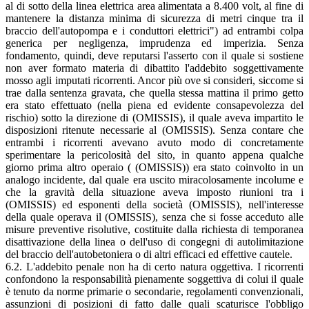
al di sotto della linea elettrica area alimentata a 8.400 volt, al fine di
mantenere la distanza minima di sicurezza di metri cinque tra il
braccio dell'autopompa e i conduttori elettrici") ad entrambi colpa
generica per negligenza, imprudenza ed imperizia. Senza
fondamento, quindi, deve reputarsi l'asserto con il quale si sostiene
non aver formato materia di dibattito l'addebito soggettivamente
mosso agli imputati ricorrenti. Ancor più ove si consideri, siccome si
trae dalla sentenza gravata, che quella stessa mattina il primo getto
era stato effettuato (nella piena ed evidente consapevolezza del
rischio) sotto la direzione di (OMISSIS), il quale aveva impartito le
disposizioni ritenute necessarie al (OMISSIS). Senza contare che
entrambi i ricorrenti avevano avuto modo di concretamente
sperimentare la pericolosità del sito, in quanto appena qualche
giorno prima altro operaio ( (OMISSIS)) era stato coinvolto in un
analogo incidente, dal quale era uscito miracolosamente incolume e
che la gravità della situazione aveva imposto riunioni tra i
(OMISSIS) ed esponenti della società (OMISSIS), nell'interesse
della quale operava il (OMISSIS), senza che si fosse acceduto alle
misure preventive risolutive, costituite dalla richiesta di temporanea
disattivazione della linea o dell'uso di congegni di autolimitazione
del braccio dell'autobetoniera o di altri efficaci ed effettive cautele.
6.2. L'addebito penale non ha di certo natura oggettiva. I ricorrenti
confondono la responsabilità pienamente soggettiva di colui il quale
è tenuto da norme primarie o secondarie, regolamenti convenzionali,
assunzioni di posizioni di fatto dalle quali scaturisce l'obbligo