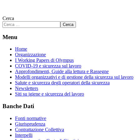
Cerca
Cerca
Menu
Home
Organizzazione
I Working Papers di Olympus
COVID-19 e sicurezza sul lavoro
Approfondimenti, Guide alla lettura e Rassegne
Modelli organizzativi e di gestione della sicurezza sul lavoro
Salute e sicurezza degli operatori della sicurezza
Newsletters
Siti su igiene e sicurezza del lavoro
Banche Dati
Fonti normative
Giurisprudenza
Contrattazione Collettiva
Interpelli