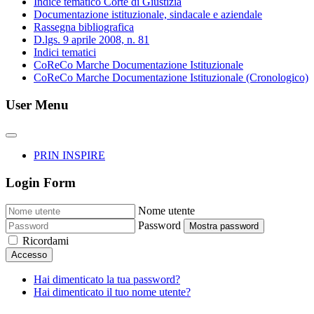
Indice tematico Corte di Giustizia
Documentazione istituzionale, sindacale e aziendale
Rassegna bibliografica
D.lgs. 9 aprile 2008, n. 81
Indici tematici
CoReCo Marche Documentazione Istituzionale
CoReCo Marche Documentazione Istituzionale (Cronologico)
User Menu
PRIN INSPIRE
Login Form
Nome utente
Password
Mostra password
Ricordami
Accesso
Hai dimenticato la tua password?
Hai dimenticato il tuo nome utente?