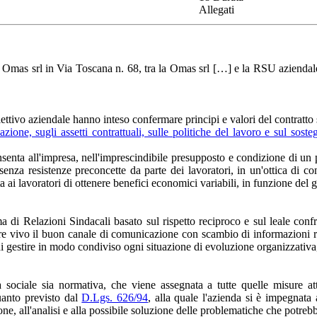
Allegati
Omas srl in Via Toscana n. 68, tra la Omas srl […] e la RSU aziendale 
lettivo aziendale hanno inteso confermare principi e valori del contratt
pazione, sugli assetti contrattuali, sulle politiche del lavoro e sul so
nsenta all'impresa, nell'imprescindibile presupposto e condizione di un
nza resistenze preconcette da parte dei lavoratori, in un'ottica di co
ai lavoratori di ottenere benefici economici variabili, in funzione del g
a di Relazioni Sindacali basato sul rispetto reciproco e sul leale conf
ere vivo il buon canale di comunicazione con scambio di informazioni rel
i gestire in modo condiviso ogni situazione di evoluzione organizzativa,
sociale sia normativa, che viene assegnata a tutte quelle misure at
uanto previsto dal
D.Lgs. 626/94
, alla quale l'azienda si è impegnat
ne, all'analisi e alla possibile soluzione delle problematiche che potrebb