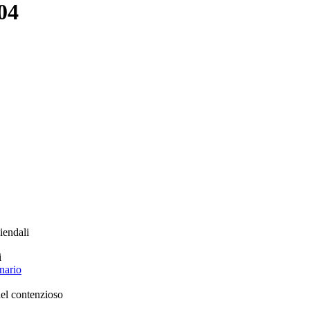
04
iendali
i
nario
el contenzioso