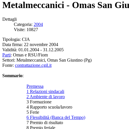
Metalmeccanici - Omas San Giu
Dettagli
Categoria:
2004
Visite: 10827
Tipologia: CIA
Data firma: 22 novembre 2004
Validità: 01.01.2004 - 31.12.2005
Parti
: Omas e RSU/Fiom
Settori: Metalmeccanici, Omas San Giustino (Pg)
Fonte:
contrattazione.cgil.it
Sommario
:
Premessa
1 Relazioni sindacali
2 Ambiente di lavoro
3 Formazione
4 Rapporto scuola/lavoro
5 Ferie
6 Flessibilità (Banca del Tempo)
7 Premio di risultato
8 Premio feriale