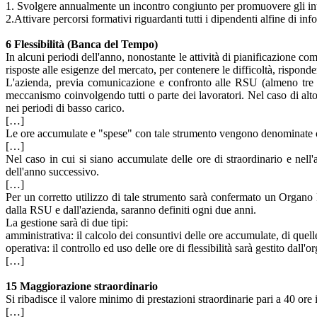
1. Svolgere annualmente un incontro congiunto per promuovere gli inte
2.Attivare percorsi formativi riguardanti tutti i dipendenti alfine di inf
6 Flessibilità (Banca del Tempo)
In alcuni periodi dell'anno, nonostante le attività di pianificazione co
risposte alle esigenze del mercato, per contenere le difficoltà, risponde
L'azienda, previa comunicazione e confronto alle RSU (almeno tre gio
meccanismo coinvolgendo tutti o parte dei lavoratori. Nel caso di alt
nei periodi di basso carico.
[…]
Le ore accumulate e "spese" con tale strumento vengono denominate ore
[…]
Nel caso in cui si siano accumulate delle ore di straordinario e nell
dell'anno successivo.
[…]
Per un corretto utilizzo di tale strumento sarà confermato un Organo P
dalla RSU e dall'azienda, saranno definiti ogni due anni.
La gestione sarà di due tipi:
amministrativa: il calcolo dei consuntivi delle ore accumulate, di quelle
operativa: il controllo ed uso delle ore di flessibilità sarà gestito dall'
[…]
15 Maggiorazione straordinario
Si ribadisce il valore minimo di prestazioni straordinarie pari a 40 ore i
[…]