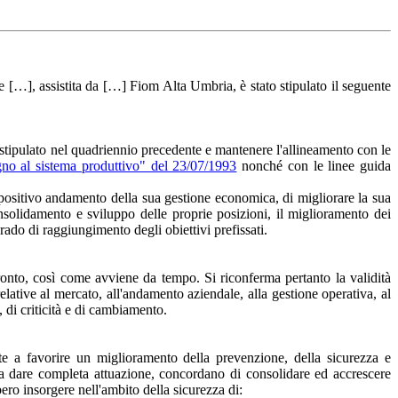
[…], assistita da […] Fiom Alta Umbria, è stato stipulato il seguente
o stipulato nel quadriennio precedente e mantenere l'allineamento con le
stegno al sistema produttivo" del 23/07/1993
nonché con le linee guida
 positivo andamento della sua gestione economica, di migliorare la sua
nsolidamento e sviluppo delle proprie posizioni, il miglioramento dei
rado di raggiungimento degli obiettivi prefissati.
ronto, così come avviene da tempo. Si riconferma pertanto la validità
ative al mercato, all'andamento aziendale, alla gestione operativa, al
 di criticità e di cambiamento.
te a favorire un miglioramento della prevenzione, della sicurezza e
a a dare completa attuazione, concordano di consolidare ed accrescere
ero insorgere nell'ambito della sicurezza di: