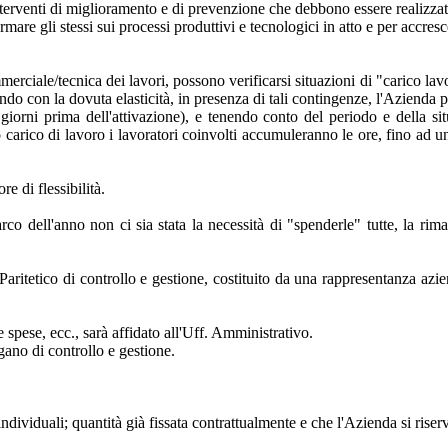
rventi di miglioramento e di prevenzione che debbono essere realizzati
ormare gli stessi sui processi produttivi e tecnologici in atto e per accresc
mmerciale/tecnica dei lavori, possono verificarsi situazioni di "carico la
ndo con la dovuta elasticità, in presenza di tali contingenze, l'Azienda p
rni prima dell'attivazione), e tenendo conto del periodo e della situaz
o carico di lavoro i lavoratori coinvolti accumuleranno le ore, fino ad 
 di flessibilità.
'arco dell'anno non ci sia stata la necessità di "spenderle" tutte, la
aritetico di controllo e gestione, costituito da una rappresentanza azie
 spese, ecc., sarà affidato all'Uff. Amministrativo.
organo di controllo e gestione.
ndividuali; quantità già fissata contrattualmente e che l'Azienda si riserv