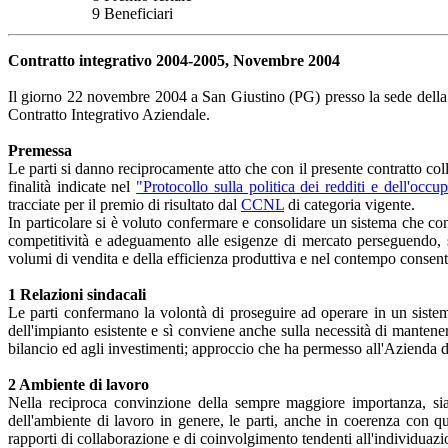
9 Beneficiari
Contratto integrativo 2004-2005, Novembre 2004
Il giorno 22 novembre 2004 a San Giustino (PG) presso la sede della 
Contratto Integrativo Aziendale.
Premessa
Le parti si danno reciprocamente atto che con il presente contratto col
finalità indicate nel
"Protocollo sulla politica dei redditi e dell'occu
tracciate per il premio di risultato dal
CCNL
di categoria vigente.
In particolare si è voluto confermare e consolidare un sistema che co
competitività e adeguamento alle esigenze di mercato perseguendo, se
volumi di vendita e della efficienza produttiva e nel contempo consenta 
1 Relazioni sindacali
Le parti confermano la volontà di proseguire ad operare in un sistem
dell'impianto esistente e sì conviene anche sulla necessità di manten
bilancio ed agli investimenti; approccio che ha permesso all'Azienda d
2 Ambiente di lavoro
Nella reciproca convinzione della sempre maggiore importanza, sia 
dell'ambiente di lavoro in genere, le parti, anche in coerenza con q
rapporti di collaborazione e di coinvolgimento tendenti all'individuazio