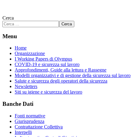
Cerca
Cerca
Menu
Home
Organizzazione
I Working Papers di Olympus
COVID-19 e sicurezza sul lavoro
Approfondimenti, Guide alla lettura e Rassegne
Modelli organizzativi e di gestione della sicurezza sul lavoro
Salute e sicurezza degli operatori della sicurezza
Newsletters
Siti su igiene e sicurezza del lavoro
Banche Dati
Fonti normative
Giurisprudenza
Contrattazione Collettiva
Interpelli