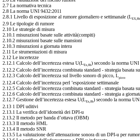
2.7 La normativa tecnica
2.8 La norma UNI 9432:2011
2.8.1 Livello di esposizione al rumore giornaliero e settimanale (L
EX,8h
2.9 Le tipologie di rumore
2.10 Le strategie di misura
2.10.1 misurazioni basate sulle attività(compiti)
2.10.2 misurazioni basate sulle mansioni
2.10.3 misurazioni a giornata intera
2.11 Le strumentazioni di misura
2.12 Le incertezze
2.12.1 Calcolo dell’incertezza estesa U(L
) secondo la norma UN
Ex,8h
2.12.2 Calcolo dell’incertezza combinata standard - strategia basata su
2.12.3 Calcolo dell’incertezza sul livello sonoro di picco, L
picco
2.12.4 Calcolo dell’incertezza perl ’esposizione settimanale
2.12.5 Calcolo dell’incertezza combinata standard - strategia basata s
2.12.6 Calcolo dell’incertezza combinata standard - strategia a giornat
2.12.7 Gestione dell’incertezza estesa U(L
) secondo la norma UN
Ex,8h
2.13 1 DPI uditivi
2.13.1 La verifica dell’idoneità dei DPI-u
2.13.2 Il metodo per banda d’ottava (OBM)
2.13.3 Il metodo HML
2.13.4 Il metodo SNR
2.13.5 La valutazione dell’attenuazione sonora di un DPI-u per rumor