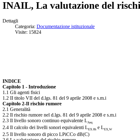
INAIL, La valutazione del risch
Dettagli
Categoria:
Documentazione istituzionale
Visite: 15824
INDICE
Capitolo 1 - Introduzione
1.1 Gli agenti fisici
1.2 II titolo VII del d.lgs. 81 del 9 aprile 2008 e s.m.i
Capitolo 2-Il rischio rumore
2.1 Generalità
2.2 Il rischio rumore nel d.lgs. 81 del 9 aprile 2008 e s.m.i
2.3 Il livello sonoro continuo equivalente L
Aeq
2.4 Il calcolo dei livelli sonori equivalenti L
e L
EX.8h
EX,W
2.5 Il livello sonoro di picco LPiCCo dB(C)
2.6 La valutazione del rischio rumore