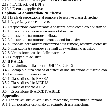
2.13.6 La verifica dell'adeguatezza a DPI-u indossato
2.13.7 L’efficacia dei DPI-u
2.13.8 Esempio applicativo
Capitolo 3-La valutazione del rischio
3.1 I livelli di esposizione al rumore e le relative classi di rischio
3.1.1 L
e L
:-concetti diversi
EX
Aeq
3.2 L’esposizione concomitante a sostanze ototossiche e/o a vibraz
3.2.1 Interazione rumore e sostanze ototossiche
3.2.2 Interazione tra rumore e vibrazioni
3.2.3 Interazione tra rumore e componenti impulsive
3.2.4 Proposta per valutare l'interazione tra rumore, sostanze ototossic
3.2.5 Interazione tra rumore e segnali di avvertimento acustico
3.2.6 L’emissione acustica delle macchine
3.3 La mappatura acustica
3.4 II P.A.R.E
3.4.1 La struttura della norma UNI 11347:2015
3.4.2 Esempio di una scheda di sintesi di una situazione di rischio co
3.5 Le misure di prevenzione
3.5.1 Classe di rischio BASSA
3.5.2 Classe di rischio MEDIA
3.5.3 Classe di rischio ALTA
3.5.4 Esposizione INACCETTABILE
Appendice
A.1 I criteri acustici di acquisto di macchine, attrezzature e impianti
A.1.1 Un possibile capitolato di acquisto di una macchina