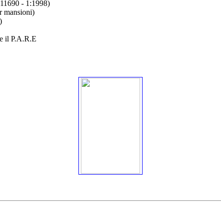
 11690 - 1:1998)
er mansioni)
)
 e il P.A.R.E