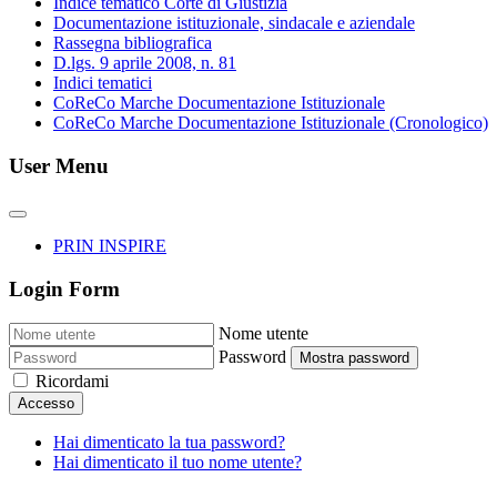
Indice tematico Corte di Giustizia
Documentazione istituzionale, sindacale e aziendale
Rassegna bibliografica
D.lgs. 9 aprile 2008, n. 81
Indici tematici
CoReCo Marche Documentazione Istituzionale
CoReCo Marche Documentazione Istituzionale (Cronologico)
User Menu
PRIN INSPIRE
Login Form
Nome utente
Password
Mostra password
Ricordami
Accesso
Hai dimenticato la tua password?
Hai dimenticato il tuo nome utente?