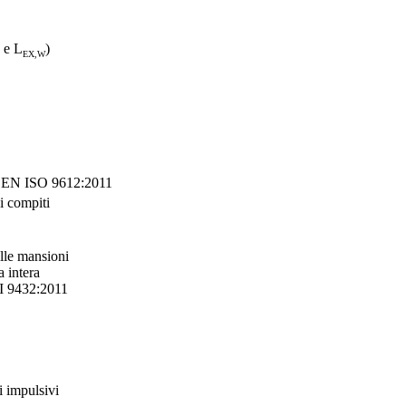
e L
)
EX,W
I EN ISO 9612:2011
i compiti
ulle mansioni
a intera
I 9432:2011
i impulsivi