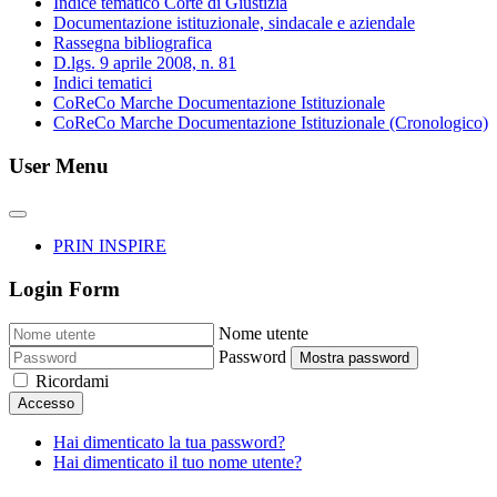
Indice tematico Corte di Giustizia
Documentazione istituzionale, sindacale e aziendale
Rassegna bibliografica
D.lgs. 9 aprile 2008, n. 81
Indici tematici
CoReCo Marche Documentazione Istituzionale
CoReCo Marche Documentazione Istituzionale (Cronologico)
User Menu
PRIN INSPIRE
Login Form
Nome utente
Password
Mostra password
Ricordami
Accesso
Hai dimenticato la tua password?
Hai dimenticato il tuo nome utente?