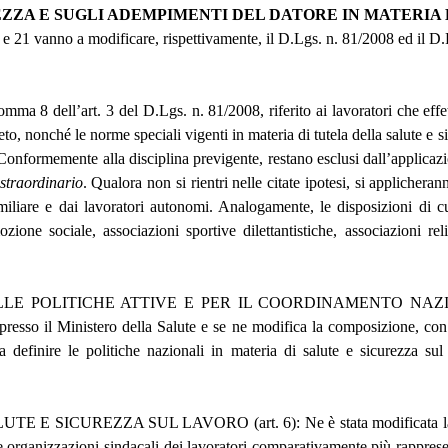
EZZA E SUGLI ADEMPIMENTI DEL DATORE IN MATERIA 
0 e 21 vanno a modificare, rispettivamente, il D.Lgs. n. 81/2008 ed il D
t. 3 del D.Lgs. n. 81/2008, riferito ai lavoratori che effettuano 
to, nonché le norme speciali vigenti in materia di tutela della salute e 
 Conformemente alla disciplina previgente, restano esclusi dall’applicazio
 straordinario
. Qualora non si rientri nelle citate ipotesi, si applicher
amiliare e dai lavoratori autonomi. Analogamente, le disposizioni di c
ione sociale, associazioni sportive dilettantistiche, associazioni rel
LLE POLITICHE ATTIVE E PER IL COORDINAMENTO NAZ
 Ministero della Salute e se ne modifica la composizione, con l’obi
 definire le politiche nazionali in materia di salute e sicurezza su
EZZA SUL LAVORO (art. 6): Ne è stata modificata la composizi
 organizzazioni sindacali dei lavoratori comparativamente più rappresent