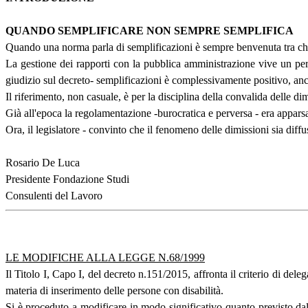
QUANDO SEMPLIFICARE NON SEMPRE SEMPLIFICA
Quando una norma parla di semplificazioni è sempre benvenuta tra chi o
La gestione dei rapporti con la pubblica amministrazione vive un peri
giudizio sul decreto- semplificazioni è complessivamente positivo, anch
Il riferimento, non casuale, è per la disciplina della convalida delle d
Già all'epoca la regolamentazione -burocratica e perversa - era apparsa
Ora, il legislatore - convinto che il fenomeno delle dimissioni sia diffu
Rosario De Luca
Presidente Fondazione Studi
Consulenti del Lavoro
LE MODIFICHE ALLA LEGGE N.68/1999
Il Titolo I, Capo I, del decreto n.151/2015, affronta il criterio di del
materia di inserimento delle persone con disabilità.
Si è proceduto a modificare in modo significativo quanto previsto dal