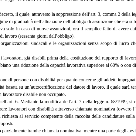
 decreto, il quale, attraverso la soppressione dell’art. 3, comma 2 della 
egime di gradualità nell’attuazione dell’obbligo di assunzione che era su
ava solo in caso di nuove assunzioni, ora il semplice fatto di avere da
 di lavoro (sessanta giorni dall’obbligo).
e organizzazioni sindacali e le organizzazioni senza scopo di lucro ch
i lavoratori, già disabili prima della costituzione del rapporto di lavo
biano una riduzione della capacità lavorativa superiore al 60% o con disa
zione di persone con disabilità per quanto concerne gli addetti impegna
 basata su un’autocertificazione del datore di lavoro, il quale sarà tenut
n lavoratore disabile non occupato.
ell’art. 6. Mediante la modifica dell’art. 7 della legge n. 68/1999, si c
umere lavoratori con disabilità attraverso chiamata nominativa (ovvero l
 richiesta al servizio competente della raccolta delle candidature sul
roposti.
o parzialmente tramite chiamata nominativa, mentre una parte degli avvia