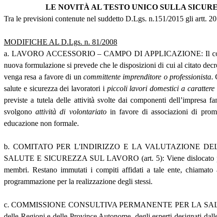
LE NOVITÀ AL TESTO UNICO SULLA SICUR
Tra le previsioni contenute nel suddetto D.Lgs. n.151/2015 gli artt. 2
MODIFICHE AL D.Lgs. n. 81/2008
a. LAVORO ACCESSORIO – CAMPO DI APPLICAZIONE: Il comma 8 dell’ar
nuova formulazione si prevede che le disposizioni di cui al citato decre
venga resa a favore di un
committente imprenditore o professionista
.
salute e sicurezza dei lavoratori i
piccoli lavori domestici a carattere
previste a tutela delle attività svolte dai componenti dell’impresa f
svolgono
attività di volontariato
in favore di associazioni di promoz
educazione non formale.
b. COMITATO PER L'INDIRIZZO E LA VALUTAZIONE DE
SALUTE E SICUREZZA SUL LAVORO (art. 5): Viene dislocato presso il
membri. Restano immutati i compiti affidati a tale ente, chiamato a
programmazione per la realizzazione degli stessi.
c. COMMISSIONE CONSULTIVA PERMANENTE PER LA SALUTE E SICUR
delle Regioni e delle Province Autonome, degli esperti designati dalle