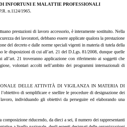
DI INFORTUNI E MALATTIE PROFESSIONALI
.P.R. n.1124/1965.
prestazioni di lavoro accessorio, è interamente sostituito. Nella
sicurezza dei lavoratori, debbano essere applicate qualora la prestazione
ne del decreto e dalle norme speciali vigenti in materia di tutela della
anno le disposizioni di cui all’art. 21 del D.Lgs. 81/2008, dunque quelle
ui all’art. 21 troveranno applicazione con riferimento ai soggetti che
igiose, volontari accolti nell’ambito dei programmi internazionali di
IONALE DELLE ATTIVITÀ DI VIGILANZA IN MATERIA DI
ettivo di semplificare e snellire le procedure di designazione dei
l lavoro, individuando gli obiettivi da perseguire ed elaborando una
one riducendo, da dieci a sei, il numero dei rappresentanti
ative a livello nazionale, degli esperti designati delle organizzazioni