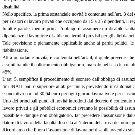
disabilità.
Nello specifico, la prima sostanziale novità è contenuta nell’art. 3 del
per i datori di lavoro privati che occupano da 15 a 35 dipendenti, il r
In altre parole, mentre prima l’obbligo di assumere un disabile scatt
dipendenze il lavoratore disabile nei termini previsti per gli altri datori
Tale previsione è pienamente applicabile anche ai partiti politici, l
riabilitazione.
Altra importante novità, è contenuta nell’art. 4, il quale prevede che 
assunti tramite il collocamento obbligatorio, ma solo nel caso in cui ab
45%.
L’art. 5, semplifica il procedimento di esonero dall’obbligo di assun
fini INAIL pari o superiore al 60 per mille, prevedendo un’automaticità
esonerativo pari ad 30,64 euro per ogni giorno lavorativo e per ciascu
Uno dei principali punti di novità introdotti dal decreto è contenuto n
lavoro privati e gli pubblici economici avranno la possibilità di ass
possibile e dunque non obbligatorio, far precedere l’assunzione dalla
datore di lavoro della facoltà di scelta all’interno della rosa dei nomi p
Ricordiamo che finora l’assunzione di lavoratori disabili avveniva sol