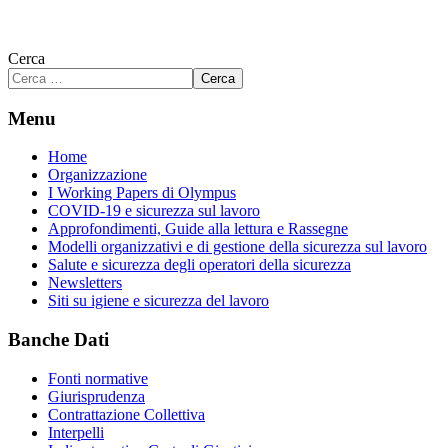
Cerca
Cerca
Menu
Home
Organizzazione
I Working Papers di Olympus
COVID-19 e sicurezza sul lavoro
Approfondimenti, Guide alla lettura e Rassegne
Modelli organizzativi e di gestione della sicurezza sul lavoro
Salute e sicurezza degli operatori della sicurezza
Newsletters
Siti su igiene e sicurezza del lavoro
Banche Dati
Fonti normative
Giurisprudenza
Contrattazione Collettiva
Interpelli