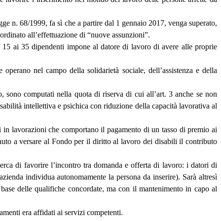
legge n. 68/1999, fa sì che a partire dal 1 gennaio 2017, venga superato,
bordinato all’effettuazione di “nuove assunzioni”.
i 15 ai 35 dipendenti impone al datore di lavoro di avere alle proprie
e operano nel campo della solidarietà sociale, dell’assistenza e della
ro, sono computati nella quota di riserva di cui all’art. 3 anche se non
bilità intellettiva e psichica con riduzione della capacità lavorativa al
ti in lavorazioni che comportano il pagamento di un tasso di premio ai
o a versare al Fondo per il diritto al lavoro dei disabili il contributo
erca di favorire l’incontro tra domanda e offerta di lavoro: i datori di
’azienda individua autonomamente la persona da inserire). Sarà altresì
la base delle qualifiche concordate, ma con il mantenimento in capo al
menti era affidati ai servizi competenti.