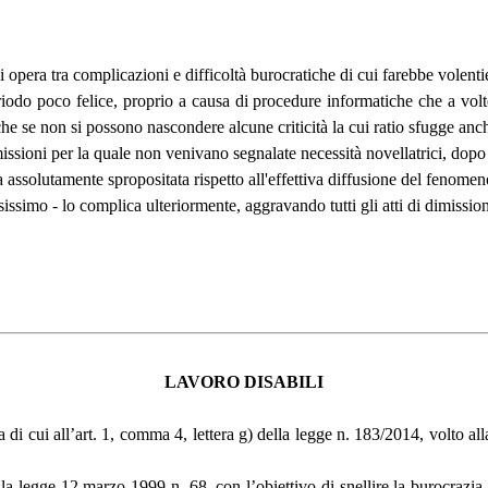
pera tra complicazioni e difficoltà burocratiche di cui farebbe volenti
odo poco felice, proprio a causa di procedure informatiche che a volte 
e se non si possono nascondere alcune criticità la cui ratio sfugge anche 
imissioni per la quale non venivano segnalate necessità novellatrici, dopo
 assolutamente spropositata rispetto all'effettiva diffusione del fenomen
sissimo - lo complica ulteriormente, aggravando tutti gli atti di dimission
LAVORO DISABILI
ega di cui all’art. 1, comma 4, lettera g) della legge n. 183/2014, volto 
la legge 12 marzo 1999 n. 68, con l’obiettivo di snellire la burocrazia 