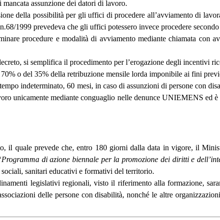
i mancata assunzione dei datori di lavoro.
one della possibilità per gli uffici di procedere all’avviamento di lavor
e n.68/1999 prevedeva che gli uffici potessero invece procedere secondo 
terminare procedure e modalità di avviamento mediante chiamata con av
ecreto, si semplifica il procedimento per l’erogazione degli incentivi ri
l 70% o del 35% della retribuzione mensile lorda imponibile ai fini previ
 tempo indeterminato, 60 mesi, in caso di assunzioni di persone con disabi
lavoro unicamente mediante conguaglio nelle denunce UNIEMENS ed è rico
o, il quale prevede che, entro 180 giorni dalla data in vigore, il Minis
“Programma di azione biennale per la promozione dei diritti e dell’int
ciali, sanitari educativi e formativi del territorio.
namenti legislativi regionali, visto il riferimento alla formazione, s
ssociazioni delle persone con disabilità, nonché le altre organizzazioni