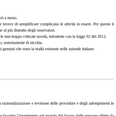
eri a meno.
invece di semplificare complicano le attività in essere. Per questo il
al più distratto degli osservatori.
 le mai troppo criticate novità, introdotte con la legge 92 del 2012.
o, notoriamente di nicchia.
i genuini che sono la realtà esistente nelle aziende italiane.
alla razionalizzazione e revisione delle procedure e degli adempimenti in
e favorire l’inserimento nel mondo del lavoro delle persone affette da