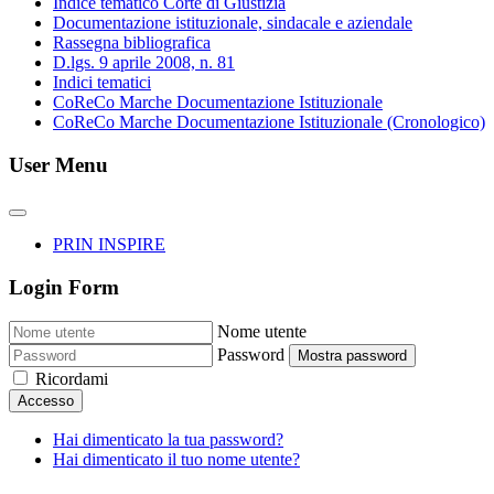
Indice tematico Corte di Giustizia
Documentazione istituzionale, sindacale e aziendale
Rassegna bibliografica
D.lgs. 9 aprile 2008, n. 81
Indici tematici
CoReCo Marche Documentazione Istituzionale
CoReCo Marche Documentazione Istituzionale (Cronologico)
User Menu
PRIN INSPIRE
Login Form
Nome utente
Password
Mostra password
Ricordami
Accesso
Hai dimenticato la tua password?
Hai dimenticato il tuo nome utente?