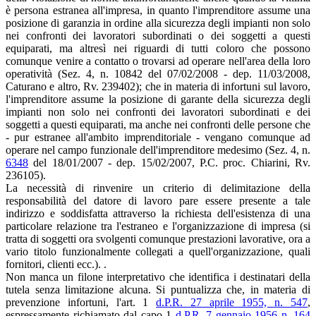
è persona estranea all'impresa, in quanto l'imprenditore assume una
posizione di garanzia in ordine alla sicurezza degli impianti non solo
nei confronti dei lavoratori subordinati o dei soggetti a questi
equiparati, ma altresì nei riguardi di tutti coloro che possono
comunque venire a contatto o trovarsi ad operare nell'area della loro
operatività (Sez. 4, n. 10842 del 07/02/2008 - dep. 11/03/2008,
Caturano e altro, Rv. 239402); che in materia di infortuni sul lavoro,
l'imprenditore assume la posizione di garante della sicurezza degli
impianti non solo nei confronti dei lavoratori subordinati e dei
soggetti a questi equiparati, ma anche nei confronti delle persone che
- pur estranee all'ambito imprenditoriale - vengano comunque ad
operare nel campo funzionale dell'imprenditore medesimo (Sez. 4, n.
6348
del 18/01/2007 - dep. 15/02/2007, P.C. proc. Chiarini, Rv.
236105).
La necessità di rinvenire un criterio di delimitazione della
responsabilità del datore di lavoro pare essere presente a tale
indirizzo e soddisfatta attraverso la richiesta dell'esistenza di una
particolare relazione tra l'estraneo e l'organizzazione di impresa (si
tratta di soggetti ora svolgenti comunque prestazioni lavorative, ora a
vario titolo funzionalmente collegati a quell'organizzazione, quali
fornitori, clienti ecc.). .
Non manca un filone interpretativo che identifica i destinatari della
tutela senza limitazione alcuna. Si puntualizza che, in materia di
prevenzione infortuni, l'art. 1
d.P.R. 27 aprile 1955, n. 547
,
espressamente richiamato dal capo 1
d.P.R. 7 gennaio 1956 n. 164