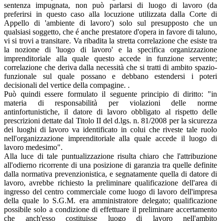
sentenza impugnata, non può parlarsi di luogo di lavoro (da
preferirsi in questo caso alla locuzione utilizzata dalla Corte di
Appello di 'ambiente di lavoro') solo sul presupposto che un
qualsiasi soggetto, che é anche prestatore d'opera in favore di taluno,
vi si trovi a transitare. Va ribadita la stretta correlazione che esiste tra
la nozione di 'luogo di lavoro' e la specifica organizzazione
imprenditoriale alla quale questo accede in funzione servente;
correlazione che deriva dalla necessità che si tratti di ambito spazio-
funzionale sul quale possano e debbano estendersi i poteri
decisionali del vertice della compagine. .
Può quindi essere formulato il seguente principio di diritto: "in
materia di responsabilità per violazioni delle norme
antinfortunistiche, il datore di lavoro obbligato al rispetto delle
prescrizioni dettate dal Titolo II del d.lgs. n. 81/2008 per la sicurezza
dei luoghi di lavoro va identificato in colui che riveste tale ruolo
nell'organizzazione imprenditoriale alla quale accede il luogo di
lavoro medesimo".
Alla luce di tale puntualizzazione risulta chiaro che l'attribuzione
all'odierno ricorrente di una posizione di garanzia tra quelle definite
dalla normativa prevenzionistica, e segnatamente quella di datore di
lavoro, avrebbe richiesto la preliminare qualificazione dell'area di
ingresso del centro commerciale come luogo di lavoro dell'impresa
della quale lo S.G.M. era amministratore delegato; qualificazione
possibile solo a condizione di effettuare il preliminare accertamento
che anch'esso costituisse luogo di lavoro nell'ambito