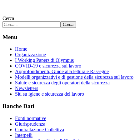
Cerca
Cerca
Menu
Home
Organizzazione
I Working Papers di Olympus
COVID-19 e sicurezza sul lavoro
Approfondimenti, Guide alla lettura e Rassegne
Modelli organizzativi e di gestione della sicurezza sul lavoro
Salute e sicurezza degli operatori della sicurezza
Newsletters
Siti su igiene e sicurezza del lavoro
Banche Dati
Fonti normative
Giurisprudenza
Contrattazione Collettiva
Interpelli