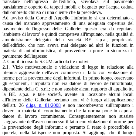
transitare nell'ingresso dell'edificio, scivolava sul pavimento
parzialmente coperto da tappeti mobili e bagnato per l'acqua caduta
dall'ombrello chiuso di una cliente che la precedeva.
Ad avviso della Corte di Appello l'infortunio si era determinato a
causa del mancato apprestamento di una adeguata copertura del
pavimento dell'ingresso delle Gallerie; questo era da reputarsi
'ambiente di lavoro' e quindi competeva all'imputato, nella qualità di
amministratore delegato della società BE. s.p.a., proprietaria
dell'edificio, che non aveva mai delegato ad altri le funzioni in
materia di antinfortunistica, di provvedere a porre in sicurezza il
pavimento dell'ingresso.
2. Con il ricorso lo S.G.M. articola tre motivi.
2.1. Vizio motivazionale e violazione di legge in relazione alla
ritenuta aggravante dell'aver commesso il fatto con violazione di
norme per la prevenzione degli infortuni. In primo luogo, osservano
gli esponenti, l'imputato non era datore di lavoro dell'infortunata,
dipendente della C. s.r.l.; e non sussiste alcun rapporto di appalto tra
la BE. s.p.a. e tale società, avente in locazione alcuni locali
all'interno delle Galleria; pertanto non vi é luogo all'applicazione
dell'art. 26
d.lgs. n. 81/2008
e non incombevano sull'imputato i
doveri in materia di coordinamento che la norma pone in capo al
datore di lavoro committente. Conseguentemente non sussiste
l'aggravante dell'aver commesso il fatto con violazione di norme per
la prevenzione degli infortuni; e pertanto il reato é procedibile a
querela, nella fattispecie non proposta. Si aggiunga che il luogo