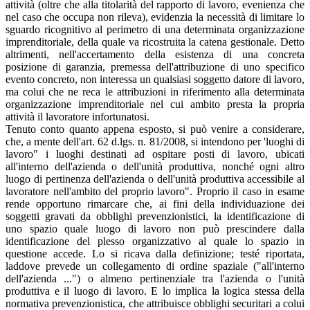
attività (oltre che alla titolarità del rapporto di lavoro, evenienza che
nel caso che occupa non rileva), evidenzia la necessità di limitare lo
sguardo ricognitivo al perimetro di una determinata organizzazione
imprenditoriale, della quale va ricostruita la catena gestionale. Detto
altrimenti, nell'accertamento della esistenza di una concreta
posizione di garanzia, premessa dell'attribuzione di uno specifico
evento concreto, non interessa un qualsiasi soggetto datore di lavoro,
ma colui che ne reca le attribuzioni in riferimento alla determinata
organizzazione imprenditoriale nel cui ambito presta la propria
attività il lavoratore infortunatosi.
Tenuto conto quanto appena esposto, si può venire a considerare,
che, a mente dell'art. 62 d.lgs. n. 81/2008, si intendono per 'luoghi di
lavoro" i luoghi destinati ad ospitare posti di lavoro, ubicati
all'interno dell'azienda o dell'unità produttiva, nonché ogni altro
luogo di pertinenza dell'azienda o dell'unità produttiva accessibile al
lavoratore nell'ambito del proprio lavoro". Proprio il caso in esame
rende opportuno rimarcare che, ai fini della individuazione dei
soggetti gravati da obblighi prevenzionistici, la identificazione di
uno spazio quale luogo di lavoro non può prescindere dalla
identificazione del plesso organizzativo al quale lo spazio in
questione accede. Lo si ricava dalla definizione; testé riportata,
laddove prevede un collegamento di ordine spaziale ("all'interno
dell'azienda ...") o almeno pertinenziale tra l'azienda o l'unità
produttiva e il luogo di lavoro. E lo implica la logica stessa della
normativa prevenzionistica, che attribuisce obblighi securitari a colui