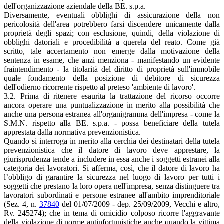
dell'organizzazione aziendale della BE. s.p.a.
Diversamente, eventuali obblighi di assicurazione della non
pericolosità dell'area potrebbero farsi discendere unicamente dalla
proprietà degli spazi; con esclusione, quindi, della violazione di
obblighi datoriali e procedibilità a querela del reato. Come già
scritto, tale accertamento non emerge dalla motivazione della
sentenza in esame, che anzi menziona - manifestando un evidente
fraintendimento - la titolarità del diritto di proprietà sull'immobile
quale fondamento della posizione di debitore di sicurezza
dell'odierno ricorrente rispetto al preteso 'ambiente di lavoro'.
3.2. Prima di ritenere esaurita la trattazione del ricorso occorre
ancora operare una puntualizzazione in merito alla possibilità che
anche una persona estranea all'organigramma dell'impresa - come la
S.M.N. rispetto alla BE. s.p.a. - possa beneficiare della tutela
apprestata dalla normativa prevenzionistica.
Quando si interroga in merito alla cerchia dei destinatari della tutela
prevenzionistica che il datore di lavoro deve apprestare, la
giurisprudenza tende a includere in essa anche i soggetti estranei alla
categoria dei lavoratori. Si afferma, così, che il datore di lavoro ha
l’obbligo di garantire la sicurezza nel luogo di lavoro per tutti i
soggetti che prestano la loro opera nell'impresa, senza distinguere tra
lavoratori subordinati e persone estranee all'ambito imprenditoriale
(Sez. 4, n.
37840
del 01/07/2009 - dep. 25/09/2009, Vecchi e altro,
Rv. 245274); che in tema di omicidio colposo ricorre l'aggravante
della violazione di norme antinfortunistiche anche quando la vittima