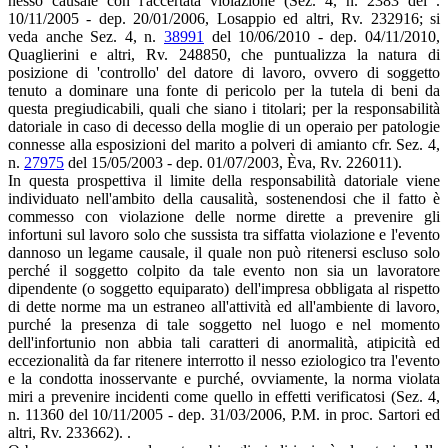
nesso causale con l'accertata violazione (Sez. 4, n. 2383 del .
10/11/2005 - dep. 20/01/2006, Losappio ed altri, Rv. 232916; si
veda anche Sez. 4, n.
38991
del 10/06/2010 - dep. 04/11/2010,
Quaglierini e altri, Rv. 248850, che puntualizza la natura di
posizione di 'controllo' del datore di lavoro, ovvero di soggetto
tenuto a dominare una fonte di pericolo per la tutela di beni da
questa pregiudicabili, quali che siano i titolari; per la responsabilità
datoriale in caso di decesso della moglie di un operaio per patologie
connesse alla esposizioni del marito a polveri di amianto cfr. Sez. 4,
n.
27975
del 15/05/2003 - dep. 01/07/2003, Èva, Rv. 226011).
In questa prospettiva il limite della responsabilità datoriale viene
individuato nell'ambito della causalità, sostenendosi che il fatto è
commesso con violazione delle norme dirette a prevenire gli
infortuni sul lavoro solo che sussista tra siffatta violazione e l'evento
dannoso un legame causale, il quale non può ritenersi escluso solo
perché il soggetto colpito da tale evento non sia un lavoratore
dipendente (o soggetto equiparato) dell'impresa obbligata al rispetto
di dette norme ma un estraneo all'attività ed all'ambiente di lavoro,
purché la presenza di tale soggetto nel luogo e nel momento
dell'infortunio non abbia tali caratteri di anormalità, atipicità ed
eccezionalità da far ritenere interrotto il nesso eziologico tra l'evento
e la condotta inosservante e purché, ovviamente, la norma violata
miri a prevenire incidenti come quello in effetti verificatosi (Sez. 4,
n. 11360 del 10/11/2005 - dep. 31/03/2006, P.M. in proc. Sartori ed
altri, Rv. 233662). .