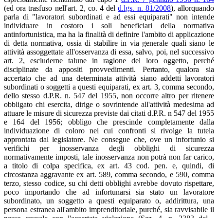
(ed ora trasfuso nell'art. 2, co. 4 del
d.lgs. n. 81/2008
), allorquando
parla di "lavoratori subordinati e ad essi equiparati" non intende
individuare in costoro i soli beneficiari della normativa
antinfortunistica, ma ha la finalità di definire l'ambito di applicazione
di detta normativa, ossia di stabilire in via generale quali siano le
attività assoggettate all'osservanza di essa, salvo, poi, nel successivo
art. 2, escluderne talune in ragione del loro oggetto, perché
disciplinate da appositi provvedimenti. Pertanto, qualora sia
accertato che ad una determinata attività siano addetti lavoratori
subordinati o soggetti a questi equiparati, ex art. 3, comma secondo,
dello stesso d.P.R. n. 547 del 1955, non occorre altro per ritenere
obbligato chi esercita, dirige o sovrintende all'attività medesima ad
attuare le misure di sicurezza previste dai citati d.P.R. n 547 del 1955
e 164 del 1956; obbligo che prescinde completamente dalla
individuazione di coloro nei cui confronti si rivolge la tutela
approntata dal legislatore. Ne consegue che, ove un infortunio si
verifichi per inosservanza degli obblighi di sicurezza
normativamente imposti, tale inosservanza non potrà non far carico,
a titolo di colpa specifica, ex art. 43 cod. pen. e, quindi, di
circostanza aggravante ex art. 589, comma secondo, e 590, comma
terzo, stesso codice, su chi detti obblighi avrebbe dovuto rispettare,
poco importando che ad infortunarsi sia stato un lavoratore
subordinato, un soggetto a questi equiparato o, addirittura, una
persona estranea all'ambito imprenditoriale, purché, sia ravvisabile il