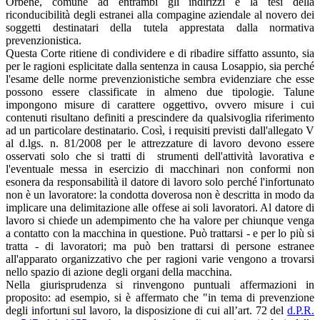
Orbene, comune ad entrambi gli indirizzi è la tesi della
riconducibilità degli estranei alla compagine aziendale al novero dei
soggetti destinatari della tutela apprestata dalla normativa
prevenzionistica.
Questa Corte ritiene di condividere e di ribadire siffatto assunto, sia
per le ragioni esplicitate dalla sentenza in causa Losappio, sia perché
l'esame delle norme prevenzionistiche sembra evidenziare che esse
possono essere classificate in almeno due tipologie. Talune
impongono misure di carattere oggettivo, ovvero misure i cui
contenuti risultano definiti a prescindere da qualsivoglia riferimento
ad un particolare destinatario. Così, i requisiti previsti dall'allegato V
al d.lgs. n. 81/2008 per le attrezzature di lavoro devono essere
osservati solo che si tratti di strumenti dell'attività lavorativa e
l'eventuale messa in esercizio di macchinari non conformi non
esonera da responsabilità il datore di lavoro solo perché l'infortunato
non è un lavoratore: la condotta doverosa non è descritta in modo da
implicare una delimitazione alle offese ai soli lavoratori. Al datore di
lavoro si chiede un adempimento che ha valore per chiunque venga
a contatto con la macchina in questione. Può trattarsi - e per lo più si
tratta - di lavoratori; ma può ben trattarsi di persone estranee
all'apparato organizzativo che per ragioni varie vengono a trovarsi
nello spazio di azione degli organi della macchina.
Nella giurisprudenza si rinvengono puntuali affermazioni in
proposito: ad esempio, si è affermato che "in tema di prevenzione
degli infortuni sul lavoro, la disposizione di cui all’art. 72 del
d.P.R.