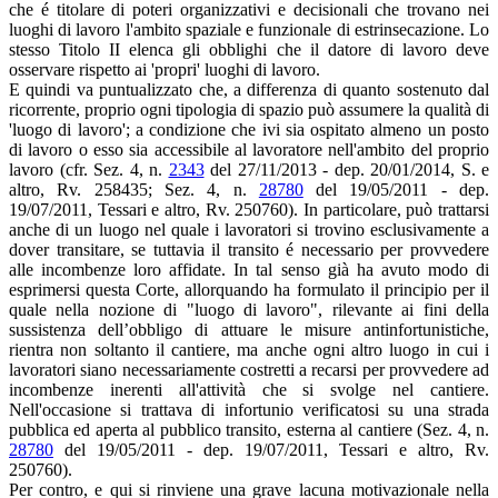
che é titolare di poteri organizzativi e decisionali che trovano nei
luoghi di lavoro l'ambito spaziale e funzionale di estrinsecazione. Lo
stesso Titolo II elenca gli obblighi che il datore di lavoro deve
osservare rispetto ai 'propri' luoghi di lavoro.
E quindi va puntualizzato che, a differenza di quanto sostenuto dal
ricorrente, proprio ogni tipologia di spazio può assumere la qualità di
'luogo di lavoro'; a condizione che ivi sia ospitato almeno un posto
di lavoro o esso sia accessibile al lavoratore nell'ambito del proprio
lavoro (cfr. Sez. 4, n.
2343
del 27/11/2013 - dep. 20/01/2014, S. e
altro, Rv. 258435; Sez. 4, n.
28780
del 19/05/2011 - dep.
19/07/2011, Tessari e altro, Rv. 250760). In particolare, può trattarsi
anche di un luogo nel quale i lavoratori si trovino esclusivamente a
dover transitare, se tuttavia il transito é necessario per provvedere
alle incombenze loro affidate. In tal senso già ha avuto modo di
esprimersi questa Corte, allorquando ha formulato il principio per il
quale nella nozione di "luogo di lavoro", rilevante ai fini della
sussistenza dell’obbligo di attuare le misure antinfortunistiche,
rientra non soltanto il cantiere, ma anche ogni altro luogo in cui i
lavoratori siano necessariamente costretti a recarsi per provvedere ad
incombenze inerenti all'attività che si svolge nel cantiere.
Nell'occasione si trattava di infortunio verificatosi su una strada
pubblica ed aperta al pubblico transito, esterna al cantiere (Sez. 4, n.
28780
del 19/05/2011 - dep. 19/07/2011, Tessari e altro, Rv.
250760).
Per contro, e qui si rinviene una grave lacuna motivazionale nella