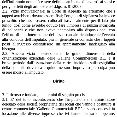
dell'infortunio non può essere definito 'ambiente di lavoro', ai sensi e
per gli effetti degli artt. 63 e 64 d.lgs. n. 81/2008. .
2.2. Vizio motivazionale: la Corte di Appello ha affermato che i
tappeti avrebbero dovuto essere fissi; l'organo di vigilanza ha invece
prescritto che essi fossero collocati trasversalmente per il lato più
lungo, così come avrebbe dovuto fare l'impresa di pulizia incaricata
di collocarli e che non aveva adempiuto alla disposizione, con
l'effetto di una interruzione del nesso causale riconducente l'evento
alla condotta dell'imputato; più in generale si contesta che i tappeti
posti all'ingresso costituissero un apprestamento inadeguato alla
bisogna.
2.3. Ancora vizio motivazionale: le grandi dimensioni della
organizzazione aziendale delle Gallerie Commmerciali BE. e il
breve periodo dall'assunzione della carica incidono sulla esigibilità
della condotta doverosa e quindi nessun rimprovero per colpa può
essere mosso all'imputato.
Diritto
3. Il ricorso è fondato, nei termini di seguito precisati.
3.1. E' del tutto incontroverso che l'imputato era amministratore
delegato della società proprietaria dei locali che vanno a costituire il
centro commerciale 'Gallerie Commerciali BE.' e sono concessi in
locazione alle diverse imprese che ivi hanno deciso di operare.