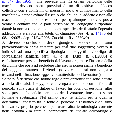
n. 547 del 1955
- che prevede che gli organi pericolosi delle
macchine devono essere provvisti di un dispositivo di blocco
collegato con i congegni di messa in moto e di movimento della
macchina - intende evitare il rischio che chiunque, addetto o non alle
macchine, dipendente o estraneo, per qualunque motivo, possa
venire a contatto con le parti pericolose del congegno e riportare
danni: la norma dunque non ha come specifico destinatario l'operaio
addetto, ma è rivolta alla tutela di chiunque (Sez. 4, n.
14175
del
08/11/2005 - dep. 21/04/2006, Zucchiati, Rv. 233949).
A diverse conclusioni deve giungersi laddove la misura
prevenzionistica abbia carattere per così dire soggettivo; ovvero si
indirizzi ad una specifica tipologia di soggetti. L'obbligo di
sorveglianza sanitaria (artt. 41 e ss. D.lgs. n. 81/2008) è
esplicitamente posto a beneficio del lavoratore; ma è l'insieme della
disciplina che porta ad escludere che esso si ponga anche a beneficio
del soggetto estraneo all'azienda (salvo che questi non venga a
trovarsi nella situazione oggettiva caratteristica del lavoratore).
Se ne può derivare che talune regole prevenzionistiche sono dettate
a tutela di qualsiasi soggetto che venga a contatto con la fonte di
pericolo sulla quale il datore di lavoro ha poteri di gestione; altre
sono poste a beneficio precipuo del lavoratore, inteso in senso
formale e sostanziale. Nel primo caso, le ragioni per le quali si
determina il contatto tra la fonte di pericolo e l'estraneo è del tutto
irrilevante, proprio perché - per usare altra terminologia corrente
nella dottrina - la sfera di competenza del titolare dell'obbligo è