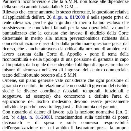
Parimenti incontroverso é che la S.M.N. non fosse alle dipendenze
della società amministrata dallo S.G.M.. .
Rilevato che, come ammette lo stesso ricorrente, la questione relativa
all'applicabilità dell'art. 26
d.lgs. n. 81/2008
é nella specie priva di
reale rilevanza, perché già i giudici di merito hanno escluso che
sussistessero le condizioni fattuali per la sua operatività, va anche
puntualizzato che la censura che investe il giudizio della Corte
distrettuale in merito alla misura prevenzionistica richiesta dalla
concreta situazione é assorbita dalla preliminare questione posta dal
ricorso, che - anche attraverso la critica alla nozione di ambiente di
lavoro assunta dalla Corte di Appello - pone il tema della
riconoscibilità e della tipologia di una posizione di garanzia in capo
all'imputato, dalla quale discenderebbe l'obbligo di apprestare idonee
misure di sicurezza nell'area di ingresso del centro commerciale,
teatro dell'infortunio occorso alla S.M.N..
Orbene, sul piano generale vale considerare che ogni posizione di
garanzia é costituita in relazione alle necessità di governo del rischio,
sicché le diverse coordinate (spaziali, temporali, funzionali e
soggettive, ad esempio) che concorrono a definire l'area di
esplicazione del rischio medesimo devono essere precisamente
individuate perché possa tratteggiarsi la fisionomia del garante.
Con riguardo al datore di lavoro, già la nozione normativa [art. 2,
lett. b)
d.lgs. n. 81/2008
], incardinandosi sulla titolarità di poteri
decisionali e di spesa e sulla connessa responsabilità
dell'organizzazione nel cui ambito il lavoratore presta la propria