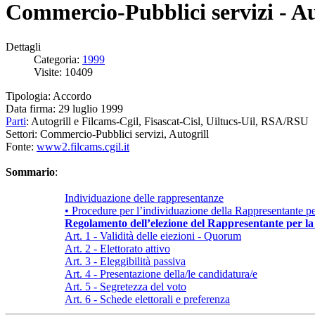
Commercio-Pubblici servizi - Au
Dettagli
Categoria:
1999
Visite: 10409
Tipologia: Accordo
Data firma: 29 luglio 1999
Parti
: Autogrill e Filcams-Cgil, Fisascat-Cisl, Uiltucs-Uil, RSA/RSU
Settori: Commercio-Pubblici servizi, Autogrill
Fonte:
www2.filcams.cgil.it
Sommario
:
Individuazione delle rappresentanze
• Procedure per l’individuazione della Rappresentante pe
Regolamento dell’elezione del Rappresentante per la
Art. 1 - Validità delle eiezioni - Quorum
Art. 2 - Elettorato attivo
Art. 3 - Eleggibilità passiva
Art. 4 - Presentazione della/le candidatura/e
Art. 5 - Segretezza del voto
Art. 6 - Schede elettorali e preferenza