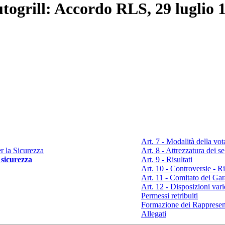
togrill: Accordo RLS, 29 luglio 
Art. 7 - Modalità della vo
r la Sicurezza
Art. 8 - Attrezzatura dei s
 sicurezza
Art. 9 - Risultati
Art. 10 - Controversie - Ri
Art. 11 - Comitato dei Gar
Art. 12 - Disposizioni vari
Permessi retribuiti
Formazione dei Rappresent
Allegati