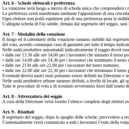
Art. 6 - Schede elettorali e preferenza
La votazione avrà luogo a mezzo di scheda unica che comprenderà i nom
La preferenza verrà manifestata mediante l'apposizione di una crocetta 
Ogni elettore non potrà esprimere più di una preferenza pena la nullità
L'allegata scheda di Fac-simile, firmata dal segretario del seggio, sarà 
Art. 7 - Modalità della votazione
Il luogo ed il calendario della votazione saranno stabiliti dal segreta
del voto, avendo comunque cura di garantire per tutto il tempo indicato
Nelle unità produttive autostradali indicativamente il seggio dovrà ess
• dalle ore 13.30 alle ore 14,00 per i lavoratori che iniziano il turno p
• dalle ore 14.00 alle ore 14,30 per i lavoratori che terminano il turno 
• dalle ore 2130 alle ore 22.00 per i lavoratori del turno notturno;
• dalle ore 22.00 alle ore 22,30 per i lavoratori che terminano il turno
Eventuali diversi nastri orari potranno essere definiti tra Direzione e s
Nelle unità produttive urbane saranno definiti, a livello di locale, gli sp
Tutte le procedure di voto e di scrutinio avverranno fuori dall’orario d
Art. 8 - Attrezzatura dei seggio
A cura della Direzione verrà fornito l’elenco completo degli elettori av
Art. 9 - Risultati
Il segretario del seggio, dopo lo spoglio delle schede, provvedere a red
Contestualmente verrà comunicato a tutti i lavoratori l’esito della votaz