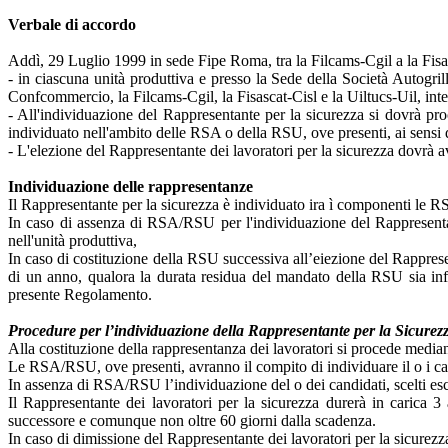
Verbale di accordo
Addì, 29 Luglio 1999 in sede Fipe Roma, tra la Filcams-Cgil a la Fisasc
- in ciascuna unità produttiva e presso la Sede della Società Autogrill
Confcommercio, la Filcams-Cgil, la Fisascat-Cisl e la Uiltucs-Uil, inten
- All'individuazione del Rappresentante per la sicurezza si dovrà pr
individuato nell'ambito delle RSA o della RSU, ove presenti, ai sensi
- L'elezione del Rappresentante dei lavoratori per la sicurezza dovrà 
Individuazione delle rappresentanze
Il Rappresentante per la sicurezza è individuato ira ì componenti le 
In caso di assenza di RSA/RSU per l'individuazione del Rappresentante
nell'unità produttiva,
In caso di costituzione della RSU successiva all’eiezione del Rappres
di un anno, qualora la durata residua del mandato della RSU sia inf
presente Regolamento.
Procedure per l’individuazione della Rappresentante per la Sicurez
Alla costituzione della rappresentanza dei lavoratori si procede mediant
Le RSA/RSU, ove presenti, avranno il compito di individuare il o i candi
In assenza di RSA/RSU l’individuazione del o dei candidati, scelti escl
Il Rappresentante dei lavoratori per la sicurezza durerà in carica 3
successore e comunque non oltre 60 giorni dalla scadenza.
In caso di dimissione del Rappresentante dei lavoratori per la sicurezza