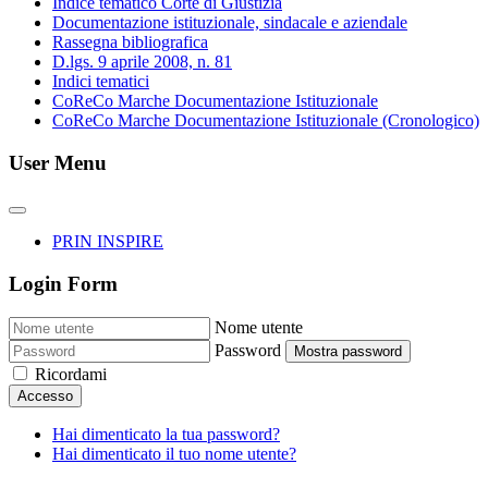
Indice tematico Corte di Giustizia
Documentazione istituzionale, sindacale e aziendale
Rassegna bibliografica
D.lgs. 9 aprile 2008, n. 81
Indici tematici
CoReCo Marche Documentazione Istituzionale
CoReCo Marche Documentazione Istituzionale (Cronologico)
User Menu
PRIN INSPIRE
Login Form
Nome utente
Password
Mostra password
Ricordami
Accesso
Hai dimenticato la tua password?
Hai dimenticato il tuo nome utente?