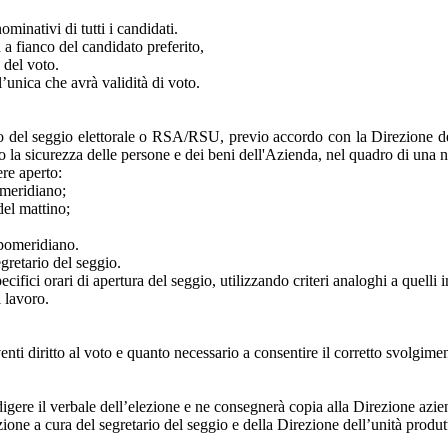
inativi di tutti i candidati.
a fianco del candidato preferito,
 del voto.
l’unica che avrà validità di voto.
rio del seggio elettorale o RSA/RSU, previo accordo con la Direzione del l
 la sicurezza delle persone e dei beni dell'Azienda, nel quadro di una no
ere aperto:
omeridiano;
del mattino;
 pomeridiano.
egretario del seggio.
ecifici orari di apertura del seggio, utilizzando criteri analoghi a quelli 
i lavoro.
enti diritto al voto e quanto necessario a consentire il corretto svolgimen
igere il verbale dell’elezione e ne consegnerà copia alla Direzione azienda
ione a cura del segretario del seggio e della Direzione dell’unità produtt