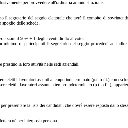
sclusivamente per provvedere all'ordinaria amministrazione.
rno il segretario del seggio elettorale che avrà il compito di sovrintend
o spoglio delle schede.
votazioni il 50% + 1 degli aventi diritto al voto.
m minimo di partecipanti il segretario del seggio procederà ad indir
 prestino la loro attività nelle sedi aziendali.
eletti i lavoratori assunti a tempo indeterminato (p.t. o f.t.) con esclu
re eletti i lavoratori assunti a tempo indeterminato (p.t. o f.t.), appar
er presentare la lista dei candidati, che dovrà essere esposta dallo stes
lettera né per interposta persona.