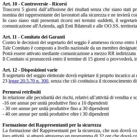
Art. 10 - Controversie - Ricorsi
Trascorsi 5 giorni dall’affissione dei risultati senza che siano stati p
nomina dei rappresentante dei lavoratori alla sicurezza e ne invierà c
In caso siano stati presentati ricorsi nei termini suddetti, il segr
comunicazione all'Azienda, agli Enti Bilaterali e alle OO.SS. territorial
Art. 11 - Comitato dei Garanti
Contro le decisioni dei segretario del seggio è ammesso ricorso entro 
Tale Comitato è composto a livello nazionale da un membro designato
Potrà essere attivato mediante comunicazione a mezzo RR indirizzata 
Il Comitato si pronuncerà entro il termine di 15 giorni o provvederà, in
Art. 12 - Disposizioni varie
Il segretario del seggio elettorale dovrà espletare il proprio incarico ai 
23
legge 20.5.70 n. 300
, senza che ciò costituisca il riconoscimento di a
Permessi retribuiti
In relazione alle peculiarità dei rischi, relativi all’attività di vendita
-16 ore annue per unità produttive fino a 10 dipendenti
- 30 ore annue per unità produttive fino a 30 dipendenti
- 40 ore annue per unità produttive oltre i 30 dipendenti
Formazione dei Rappresentanti per la sicurezza
La formazione del Rappresentanti per la sicurezza, che non dovrà comp
loro attività, si attuerà attraverso un programma di 32 ore che dovrà 