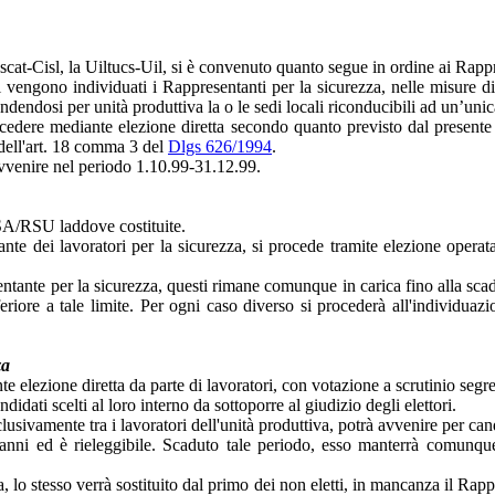
at-Cisl, la Uiltucs-Uil, si è convenuto quanto segue in ordine ai Rappre
 vengono individuati i Rappresentanti per la sicurezza, nelle misure di 
dendosi per unità produttiva la o le sedi locali riconducibili ad un’unic
ocedere mediante elezione diretta secondo quanto previsto dal presente 
 dell'art. 18 comma 3 del
Dlgs 626/1994
.
avvenire nel periodo 1.10.99-31.12.99.
RSA/RSU laddove costituite.
 dei lavoratori per la sicurezza, si procede tramite elezione operata,
entante per la sicurezza, questi rimane comunque in carica fino alla s
eriore a tale limite. Per ogni caso diverso si procederà all'individua
za
e elezione diretta da parte di lavoratori, con votazione a scrutinio segre
dati scelti al loro interno da sottoporre al giudizio degli elettori.
usivamente tra i lavoratori dell'unità produttiva, potrà avvenire per ca
 anni ed è rieleggibile. Scaduto tale periodo, esso manterrà comunque l
, lo stesso verrà sostituito dal primo dei non eletti, in mancanza il Rapp