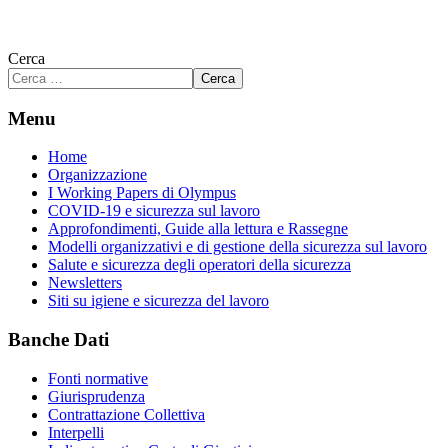
Cerca
Cerca
Menu
Home
Organizzazione
I Working Papers di Olympus
COVID-19 e sicurezza sul lavoro
Approfondimenti, Guide alla lettura e Rassegne
Modelli organizzativi e di gestione della sicurezza sul lavoro
Salute e sicurezza degli operatori della sicurezza
Newsletters
Siti su igiene e sicurezza del lavoro
Banche Dati
Fonti normative
Giurisprudenza
Contrattazione Collettiva
Interpelli