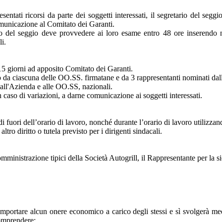
resentati ricorsi da parte dei soggetti interessati, il segretario del se
omunicazione al Comitato dei Garanti.
etario del seggio deve provvedere ai loro esame entro 48 ore inserend
i.
15 giorni ad apposito Comitato dei Garanti.
 da ciascuna delle OO.SS. firmatane e da 3 rappresentanti nominati dal
all'Azienda e alle OO.SS, nazionali.
 caso di variazioni, a darne comunicazione ai soggetti interessati.
di fuori dell’orario di lavoro, nonché durante l’orario di lavoro utilizzando
ltro diritto o tutela previsto per i dirigenti sindacali.
 e somministrazione tipici della Società Autogrill, il Rappresentante per l
ortare alcun onere economico a carico degli stessi e sì svolgerà mediant
comprendere: