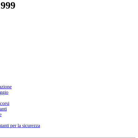
1999
tazione
eggio
corsi
anti
e
anti per la sicurezza