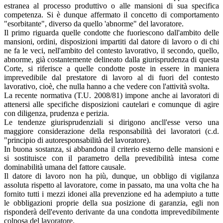
estranea al processo produttivo o alle mansioni di sua specifica
competenza. Si è dunque affermato il concetto di comportamento
"esorbitante", diverso da quello 'abnorme" del lavoratore.
Il primo riguarda quelle condotte che fuoriescono dall'ambito delle
mansioni, ordini, disposizioni impartiti dal datore di lavoro o di chi
ne fa le veci, nell'ambito del contesto lavorativo, il secondo, quello,
abnorme, già costantemente delineato dalla giurisprudenza di questa
Corte, si riferisce a quelle condotte poste in essere in maniera
imprevedibile dal prestatore di lavoro al di fuori del contesto
lavorativo, cioè, che nulla hanno a che vedere con l'attività svolta.
La recente normativa (T.U. 2008/81) impone anche ai lavoratori di
attenersi alle specifiche disposizioni cautelari e comunque di agire
con diligenza, prudenza e perizia.
Le tendenze giurisprudenziali si dirigono ancll'esse verso una
maggiore considerazione della responsabilità dei lavoratori (c.d.
"principio di autoresponsabilità del lavoratore).
In buona sostanza, si abbandona il criterio esterno delle mansioni e
si sostituisce con il parametro della prevedibilità intesa come
dominabilità umana del fattore causale.
Il datore di lavoro non ha più, dunque, un obbligo di vigilanza
assoluta rispetto al lavoratore, come in passato, ma una volta che ha
fornito tutti i mezzi idonei alla prevenzione ed ha adempiuto a tutte
le obbligazioni proprie della sua posizione di garanzia, egli non
risponderà dell'evento derivante da una condotta imprevedibilmente
colposa del lavoratore.