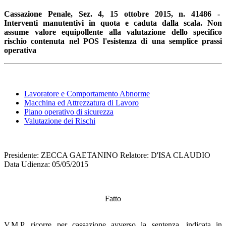
Cassazione Penale, Sez. 4, 15 ottobre 2015, n. 41486 -
Interventi manutentivi in quota e caduta dalla scala. Non
assume valore equipollente alla valutazione dello specifico
rischio contenuta nel POS l'esistenza di una semplice prassi
operativa
Lavoratore e Comportamento Abnorme
Macchina ed Attrezzatura di Lavoro
Piano operativo di sicurezza
Valutazione dei Rischi
Presidente: ZECCA GAETANINO Relatore: D'ISA CLAUDIO
Data Udienza: 05/05/2015
Fatto
V.M.P. ricorre per cassazione avverso la sentenza, indicata in