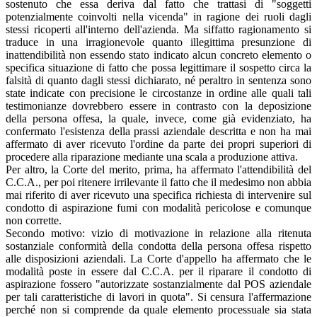
sostenuto che essa deriva dal fatto che trattasi di "soggetti
potenzialmente coinvolti nella vicenda" in ragione dei ruoli dagli
stessi ricoperti all'interno dell'azienda. Ma siffatto ragionamento si
traduce in una irragionevole quanto illegittima presunzione di
inattendibilità non essendo stato indicato alcun concreto elemento o
specifica situazione di fatto che possa legittimare il sospetto circa la
falsità di quanto dagli stessi dichiarato, né peraltro in sentenza sono
state indicate con precisione le circostanze in ordine alle quali tali
testimonianze dovrebbero essere in contrasto con la deposizione
della persona offesa, la quale, invece, come già evidenziato, ha
confermato l'esistenza della prassi aziendale descritta e non ha mai
affermato di aver ricevuto l'ordine da parte dei propri superiori di
procedere alla riparazione mediante una scala a produzione attiva.
Per altro, la Corte del merito, prima, ha affermato l'attendibilità del
C.C.A., per poi ritenere irrilevante il fatto che il medesimo non abbia
mai riferito di aver ricevuto una specifica richiesta di intervenire sul
condotto di aspirazione fumi con modalità pericolose e comunque
non corrette.
Secondo motivo: vizio di motivazione in relazione alla ritenuta
sostanziale conformità della condotta della persona offesa rispetto
alle disposizioni aziendali. La Corte d'appello ha affermato che le
modalità poste in essere dal C.C.A. per il riparare il condotto di
aspirazione fossero "autorizzate sostanzialmente dal POS aziendale
per tali caratteristiche di lavori in quota". Si censura l'affermazione
perché non si comprende da quale elemento processuale sia stata