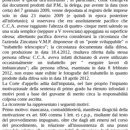
dai documenti prodotti dal P.M., la delega, pur avente la data (non
certa) del 7 gennaio 2009, venne depositata al registro delle imprese
solo in data 23 marzo 2009 (e quindi in epoca posteriore
all'infortunio); si osservava che era assolutamente pacifico che
C.C.A. avesse raggiunto l'altezza di quattro- cinque metri salendo su
una scala semplice (neppure a V rovesciata) appoggiata su superficie
oleosa; altrettanto pacifica doveva considerarsi la circostanza che
l'azienda Zincatura V.M.P. disponesse di un "ponte sviluppabile" o
"trabattello telescopico"; la circostanza documentata dalla difesa,
con produzione in data 18.4.2012, risultava riferita dalla stessa
persona offesa: C.C.A. aveva infatti dichiarato di avere utilizzato
occasionalmente un trabattello per " eseguire lavori di
imbiancatura"; alla persona offesa, esaminata in data 8 febbraio
2012, non erano state esibite le fotografie del trabattello in quanto
prodotte dalla difesa solo in data 18 aprile 2012.
La Corte d'appello adita dall'imputata, nel fare proprio l'impianto
motivazionale della sentenza di primo grado ha ritenuto infondati i
motivi posti a base del gravame di merito circa la responsabilità
colposa come ascritta.
La ricorrente ha rappresentato i seguenti motivi:
Primo motivo: mancanza, contraddittorietà, manifesta illogicità della
motivazione ex art. 606 comma 1 lett. e) c.p.p., risultante dal testo
del provvedimento impugnato, oltre che dagli atti emersi nel corso
del procedimento, in relazione all'insussistenza di una prassi