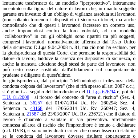
lentamente trasformato da un modello "iperprotettivo", interamente
incentrato sulla figura del datore di lavoro che, in quanto soggetto
garante era investito di un obbligo di vigilanza assoluta sui lavoratori
(non soltanto fornendo i dispositivi di sicurezza idonei, ma anche
controllando che di questi i lavoratori facessero un corretto uso,
anche imponendosi contro la loro volontà), ad un modello
"collaborativo" in cui gli obblighi sono ripartiti tra più soggetti,
compresi i lavoratori, normativamente affermato dal Testo Unico
della sicurezza: D.Lgs 9.04.2008 n. 81, ma ciò non ha escluso, per
la giurisprudenza di questa Corte, che permane la responsabilità del
datore di lavoro, laddove la carenza dei dispositivi di sicurezza, o
anche la mancata adozione degli stessi da parte del lavoratore, non
può certo essere sostituita dall'affidamento sul comportamento
prudente e diligente di quest'ultimo.
In giurisprudenza, dal principio "dell'ontologica irrilevanza della
condotta colposa del lavoratore" (che si rifà spesso all'art. 2087 c.c.),
si è giunti - a seguito dell'introduzione del
D. Lgs 626/94
e, poi del
T.U. 81/2008
- al ricorso del concetto di "area di rischio" (Sez. 4,
Sentenza n.
36257
del 01/07/2014 Ud. Rv. 260294; Sez. 4,
Sentenza n.
43168
del 17/06/2014 Ud. Rv. 260947; Sez. 4,
Sentenza n.
21587
del 23/03/2007 Ud. Rv. 236721) che il datore di
lavoro è chiamato a valutare in via preventiva. Strettamente
connessa all'area di rischio che l'imprenditore è tenuto a dichiarare
(c.d. DVR), si sono individuati i criteri che consentissero di stabilire
se la condotta del lavoratore dovesse risultare appartenente o