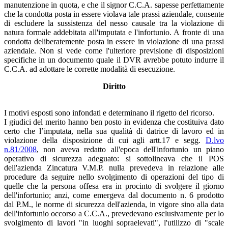
manutenzione in quota, e che il signor C.C.A. sapesse perfettamente
che la condotta posta in essere violava tale prassi aziendale, consente
di escludere la sussistenza del nesso causale tra la violazione di
natura formale addebitata all'imputata e l'infortunio. A fronte di una
condotta deliberatemente posta in essere in violazione di una prassi
aziendale. Non si vede come l'ulteriore previsione di disposizioni
specifiche in un documento quale il DVR avrebbe potuto indurre il
C.C.A. ad adottare le corrette modalità di esecuzione.
Diritto
I motivi esposti sono infondati e determinano il rigetto del ricorso.
I giudici del merito hanno ben posto in evidenza che costituiva dato
certo che l’imputata, nella sua qualità di datrice di lavoro ed in
violazione della disposizione di cui agli artt.17 e segg.
D.lvo
n.81/2008
, non aveva redatto all'epoca dell'infortunio un piano
operativo di sicurezza adeguato: si sottolineava che il POS
dell'azienda Zincatura V.M.P. nulla prevedeva in relazione alle
procedure da seguire nello svolgimento di operazioni del tipo di
quelle che la persona offesa era in procinto di svolgere il giorno
dell'infortunio; anzi, come emergeva dal documento n. 6 prodotto
dal P.M., le norme di sicurezza dell'azienda, in vigore sino alla data
dell'infortunio occorso a C.C.A., prevedevano esclusivamente per lo
svolgimento di lavori "in luoghi sopraelevati", l'utilizzo di "scale