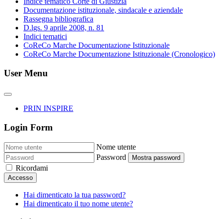
Indice tematico Corte di Giustizia
Documentazione istituzionale, sindacale e aziendale
Rassegna bibliografica
D.lgs. 9 aprile 2008, n. 81
Indici tematici
CoReCo Marche Documentazione Istituzionale
CoReCo Marche Documentazione Istituzionale (Cronologico)
User Menu
PRIN INSPIRE
Login Form
Nome utente
Password
Mostra password
Ricordami
Accesso
Hai dimenticato la tua password?
Hai dimenticato il tuo nome utente?