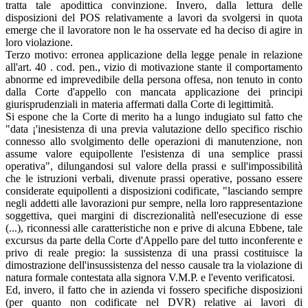
tratta tale apodittica convinzione. Invero, dalla lettura delle
disposizioni del POS relativamente a lavori da svolgersi in quota
emerge che il lavoratore non le ha osservate ed ha deciso di agire in
loro violazione.
Terzo motivo: erronea applicazione della legge penale in relazione
all'art. 40 . cod. pen., vizio di motivazione stante il comportamento
abnorme ed imprevedibile della persona offesa, non tenuto in conto
dalla Corte d'appello con mancata applicazione dei principi
giurisprudenziali in materia affermati dalla Corte di legittimità.
Si espone che la Corte di merito ha a lungo indugiato sul fatto che
"data ¡'inesistenza di una previa valutazione dello specifico rischio
connesso allo svolgimento delle operazioni di manutenzione, non
assume valore equipollente l'esistenza di una semplice prassi
operativa", dilungandosi sul valore della prassi e sull'impossibilità
che le istruzioni verbali, divenute prassi operative, possano essere
considerate equipollenti a disposizioni codificate, "lasciando sempre
negli addetti alle lavorazioni pur sempre, nella loro rappresentazione
soggettiva, quei margini di discrezionalità nell'esecuzione di esse
(...), riconnessi alle caratteristiche non
e prive di alcuna
Ebbene, tale
excursus da parte della Corte d'Appello pare del tutto inconferente e
privo di reale pregio: la sussistenza di una prassi costituisce la
dimostrazione dell'insussistenza del nesso causale tra la violazione di
natura formale contestata alla signora V.M.P. e l'evento verificatosi.
Ed, invero, il fatto che in azienda vi fossero specifiche disposizioni
(per quanto non codificate nel DVR) relative ai lavori di