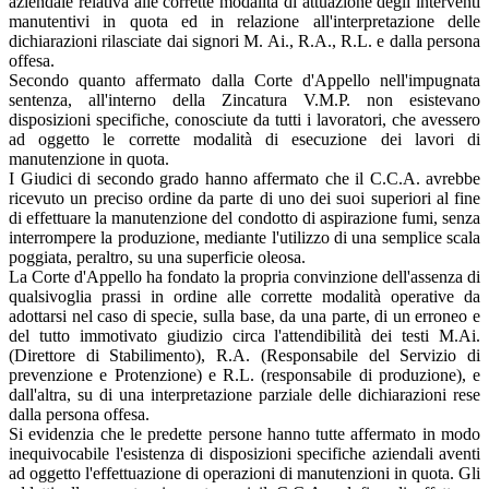
aziendale relativa alle corrette modalità di attuazione degli interventi
manutentivi in quota ed in relazione all'interpretazione delle
dichiarazioni rilasciate dai signori M. Ai., R.A., R.L. e dalla persona
offesa.
Secondo quanto affermato dalla Corte d'Appello nell'impugnata
sentenza, all'interno della Zincatura V.M.P. non esistevano
disposizioni specifiche, conosciute da tutti i lavoratori, che avessero
ad oggetto le corrette modalità di esecuzione dei lavori di
manutenzione in quota.
I Giudici di secondo grado hanno affermato che il C.C.A. avrebbe
ricevuto un preciso ordine da parte di uno dei suoi superiori al fine
di effettuare la manutenzione del condotto di aspirazione fumi, senza
interrompere la produzione, mediante l'utilizzo di una semplice scala
poggiata, peraltro, su una superficie oleosa.
La Corte d'Appello ha fondato la propria convinzione dell'assenza di
qualsivoglia prassi in ordine alle corrette modalità operative da
adottarsi nel caso di specie, sulla base, da una parte, di un erroneo e
del tutto immotivato giudizio circa l'attendibilità dei testi M.Ai.
(Direttore di Stabilimento), R.A. (Responsabile del Servizio di
prevenzione e Protenzione) e R.L. (responsabile di produzione), e
dall'altra, su di una interpretazione parziale delle dichiarazioni rese
dalla persona offesa.
Si evidenzia che le predette persone hanno tutte affermato in modo
inequivocabile l'esistenza di disposizioni specifiche aziendali aventi
ad oggetto l'effettuazione di operazioni di manutenzioni in quota. Gli