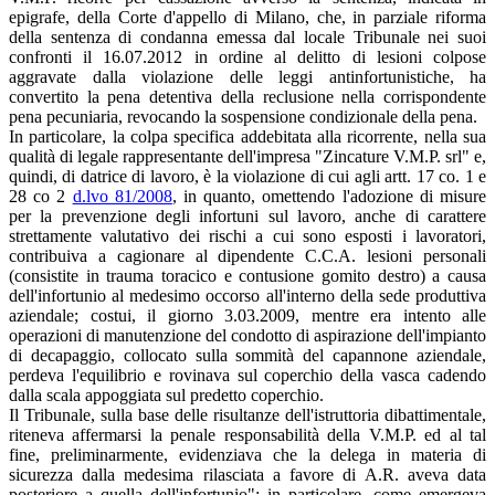
epigrafe, della Corte d'appello di Milano, che, in parziale riforma
della sentenza di condanna emessa dal locale Tribunale nei suoi
confronti il 16.07.2012 in ordine al delitto di lesioni colpose
aggravate dalla violazione delle leggi antinfortunistiche, ha
convertito la pena detentiva della reclusione nella corrispondente
pena pecuniaria, revocando la sospensione condizionale della pena.
In particolare, la colpa specifica addebitata alla ricorrente, nella sua
qualità di legale rappresentante dell'impresa "Zincature V.M.P. srl" e,
quindi, di datrice di lavoro, è la violazione di cui agli artt. 17 co. 1 e
28 co 2
d.lvo 81/2008
, in quanto, omettendo l'adozione di misure
per la prevenzione degli infortuni sul lavoro, anche di carattere
strettamente valutativo dei rischi a cui sono esposti i lavoratori,
contribuiva a cagionare al dipendente C.C.A. lesioni personali
(consistite in trauma toracico e contusione gomito destro) a causa
dell'infortunio al medesimo occorso all'interno della sede produttiva
aziendale; costui, il giorno 3.03.2009, mentre era intento alle
operazioni di manutenzione del condotto di aspirazione dell'impianto
di decapaggio, collocato sulla sommità del capannone aziendale,
perdeva l'equilibrio e rovinava sul coperchio della vasca cadendo
dalla scala appoggiata sul predetto coperchio.
Il Tribunale, sulla base delle risultanze dell'istruttoria dibattimentale,
riteneva affermarsi la penale responsabilità della V.M.P. ed al tal
fine, preliminarmente, evidenziava che la delega in materia di
sicurezza dalla medesima rilasciata a favore di A.R. aveva data
posteriore a quella dell'infortunio"; in particolare, come emergeva