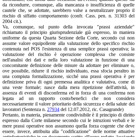
da ricondurre, comunque, alla mancanza o insufficienza di quelle
cautele che, se adottate, sarebbero valse a neutralizzare proprio il
rischio di siffatto comportamento (confr. Cass. pen. n. 31303 del
2004 cit.).
Va, comunque, sul punto della invocata "prassi aziendale"
richiamato il principio giurisprudenziale già espresso, in maniera
uniforme da questa Quarta Sezione della Corte, secondo cui non
assume valore equipollente alla valutazione dello specifico rischio
contenuta nel POS l'esistenza di una semplice prassi operativa; la
valutazione del rischio è operazione complessa che consiste
nell'analisi dei dati e nella loro valutazione in funzione di una
concomitante definizione delle misure da adottare per eliminare o,
ove possibile, ridurre il rischio individuato, essa sfocia peraltro in
una compiuta formalizzazione, sicché una prassi operativa è per
definizione priva di ogni premessa analitica e valutativa, come di
una veste formale; nasce dalla mera ripetizione dell'attività, in
assenza di eventi di disconferma ed in forza di una conferma non
legata ad un rapporto costo/benefici che non considera
necessariamente il valore prioritario della sicurezza e della salute dei
lavoratori (Sentenza n.
27934
del 12.07.2012, ric. Casagrande)
Pertanto, in materia, pienamente condivisibile è il principio di diritto
espresso dalla Corte milanese secondo cui le istruzioni verbali e le
mere prassi operative non assumono quella forza cogente che deve
essere, invece, attribuita alla "codificazione" delle norme attuative
antinfortunistiche in un documento scritto all'uopo redatto, lasciando