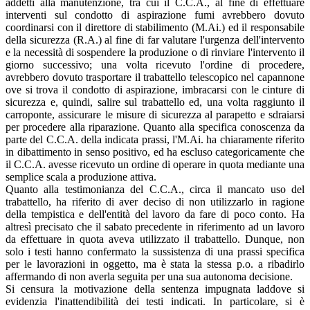
addetti alla manutenzione, tra cui il C.C.A., al fine di effettuare
interventi sul condotto di aspirazione fumi avrebbero dovuto
coordinarsi con il direttore di stabilimento (M.Ai.) ed il responsabile
della sicurezza (R.A.) al fine di far valutare l'urgenza dell'intervento
e la necessità di sospendere la produzione o di rinviare l'intervento il
giorno successivo; una volta ricevuto l'ordine di procedere,
avrebbero dovuto trasportare il trabattello telescopico nel capannone
ove si trova il condotto di aspirazione, imbracarsi con le cinture di
sicurezza e, quindi, salire sul trabattello ed, una volta raggiunto il
carroponte, assicurare le misure di sicurezza al parapetto e sdraiarsi
per procedere alla riparazione. Quanto alla specifica conoscenza da
parte del C.C.A. della indicata prassi, l'M.Ai. ha chiaramente riferito
in dibattimento in senso positivo, ed ha escluso categoricamente che
il C.C.A. avesse ricevuto un ordine di operare in quota mediante una
semplice scala a produzione attiva.
Quanto alla testimonianza del C.C.A., circa il mancato uso del
trabattello, ha riferito di aver deciso di non utilizzarlo in ragione
della tempistica e dell'entità del lavoro da fare di poco conto. Ha
altresì precisato che il sabato precedente in riferimento ad un lavoro
da effettuare in quota aveva utilizzato il trabattello. Dunque, non
solo i testi hanno confermato la sussistenza di una prassi specifica
per le lavorazioni in oggetto, ma è stata la stessa p.o. a ribadirlo
affermando di non averla seguita per una sua autonoma decisione.
Si censura la motivazione della sentenza impugnata laddove si
evidenzia l'inattendibilità dei testi indicati. In particolare, si è