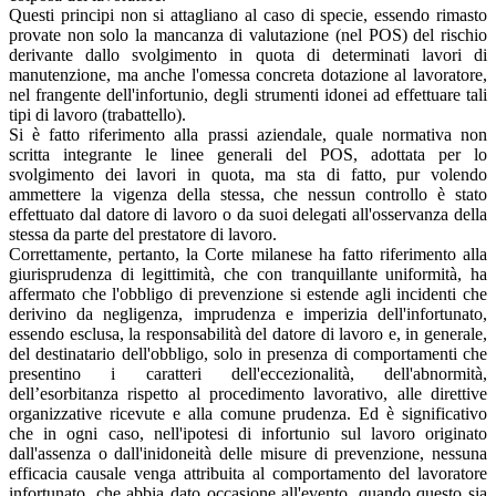
Questi principi non si attagliano al caso di specie, essendo rimasto
provate non solo la mancanza di valutazione (nel POS) del rischio
derivante dallo svolgimento in quota di determinati lavori di
manutenzione, ma anche l'omessa concreta dotazione al lavoratore,
nel frangente dell'infortunio, degli strumenti idonei ad effettuare tali
tipi di lavoro (trabattello).
Si è fatto riferimento alla prassi aziendale, quale normativa non
scritta integrante le linee generali del POS, adottata per lo
svolgimento dei lavori in quota, ma sta di fatto, pur volendo
ammettere la vigenza della stessa, che nessun controllo è stato
effettuato dal datore di lavoro o da suoi delegati all'osservanza della
stessa da parte del prestatore di lavoro.
Correttamente, pertanto, la Corte milanese ha fatto riferimento alla
giurisprudenza di legittimità, che con tranquillante uniformità, ha
affermato che l'obbligo di prevenzione si estende agli incidenti che
derivino da negligenza, imprudenza e imperizia dell'infortunato,
essendo esclusa, la responsabilità del datore di lavoro e, in generale,
del destinatario dell'obbligo, solo in presenza di comportamenti che
presentino i caratteri dell'eccezionalità, dell'abnormità,
dell’esorbitanza rispetto al procedimento lavorativo, alle direttive
organizzative ricevute e alla comune prudenza. Ed è significativo
che in ogni caso, nell'ipotesi di infortunio sul lavoro originato
dall'assenza o dall'inidoneità delle misure di prevenzione, nessuna
efficacia causale venga attribuita al comportamento del lavoratore
infortunato, che abbia dato occasione all'evento, quando questo sia