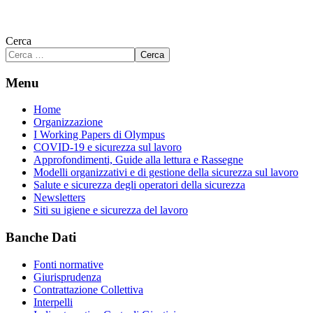
Cerca
Cerca
Menu
Home
Organizzazione
I Working Papers di Olympus
COVID-19 e sicurezza sul lavoro
Approfondimenti, Guide alla lettura e Rassegne
Modelli organizzativi e di gestione della sicurezza sul lavoro
Salute e sicurezza degli operatori della sicurezza
Newsletters
Siti su igiene e sicurezza del lavoro
Banche Dati
Fonti normative
Giurisprudenza
Contrattazione Collettiva
Interpelli