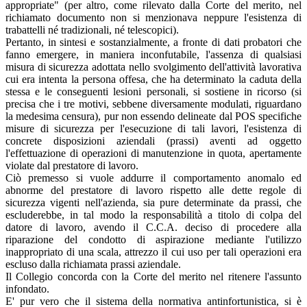
appropriate" (per altro, come rilevato dalla Corte del merito, nel
richiamato documento non si menzionava neppure l'esistenza di
trabattelli né tradizionali, né telescopici).
Pertanto, in sintesi e sostanzialmente, a fronte di dati probatori che
fanno emergere, in maniera inconfutabile, l'assenza di qualsiasi
misura di sicurezza adottata nello svolgimento dell'attività lavorativa
cui era intenta la persona offesa, che ha determinato la caduta della
stessa e le conseguenti lesioni personali, si sostiene in ricorso (si
precisa che i tre motivi, sebbene diversamente modulati, riguardano
la medesima censura), pur non essendo delineate dal POS specifiche
misure di sicurezza per l'esecuzione di tali lavori, l'esistenza di
concrete disposizioni aziendali (prassi) aventi ad oggetto
l'effettuazione di operazioni di manutenzione in quota, apertamente
violate dal prestatore di lavoro.
Ciò premesso si vuole addurre il comportamento anomalo ed
abnorme del prestatore di lavoro rispetto alle dette regole di
sicurezza vigenti nell'azienda, sia pure determinate da prassi, che
escluderebbe, in tal modo la responsabilità a titolo di colpa del
datore di lavoro, avendo il C.C.A. deciso di procedere alla
riparazione del condotto di aspirazione mediante l'utilizzo
inappropriato di una scala, attrezzo il cui uso per tali operazioni era
escluso dalla richiamata prassi aziendale.
Il Collegio concorda con la Corte del merito nel ritenere l'assunto
infondato.
E' pur vero che il sistema della normativa antinfortunistica, si è