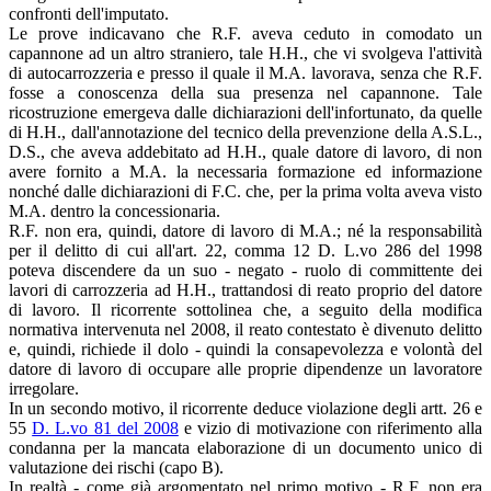
confronti dell'imputato.
Le prove indicavano che R.F. aveva ceduto in comodato un
capannone ad un altro straniero, tale H.H., che vi svolgeva l'attività
di autocarrozzeria e presso il quale il M.A. lavorava, senza che R.F.
fosse a conoscenza della sua presenza nel capannone. Tale
ricostruzione emergeva dalle dichiarazioni dell'infortunato, da quelle
di H.H., dall'annotazione del tecnico della prevenzione della A.S.L.,
D.S., che aveva addebitato ad H.H., quale datore di lavoro, di non
avere fornito a M.A. la necessaria formazione ed informazione
nonché dalle dichiarazioni di F.C. che, per la prima volta aveva visto
M.A. dentro la concessionaria.
R.F. non era, quindi, datore di lavoro di M.A.; né la responsabilità
per il delitto di cui all'art. 22, comma 12 D. L.vo 286 del 1998
poteva discendere da un suo - negato - ruolo di committente dei
lavori di carrozzeria ad H.H., trattandosi di reato proprio del datore
di lavoro. Il ricorrente sottolinea che, a seguito della modifica
normativa intervenuta nel 2008, il reato contestato è divenuto delitto
e, quindi, richiede il dolo - quindi la consapevolezza e volontà del
datore di lavoro di occupare alle proprie dipendenze un lavoratore
irregolare.
In un secondo motivo, il ricorrente deduce violazione degli artt. 26 e
55
D. L.vo 81 del 2008
e vizio di motivazione con riferimento alla
condanna per la mancata elaborazione di un documento unico di
valutazione dei rischi (capo B).
In realtà - come già argomentato nel primo motivo - R.F. non era