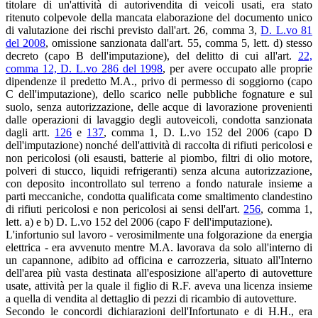
titolare di un'attività di autorivendita di veicoli usati, era stato
ritenuto colpevole della mancata elaborazione del documento unico
di valutazione dei rischi previsto dall'art. 26, comma 3,
D. L.vo 81
del 2008
, omissione sanzionata dall'art. 55, comma 5, lett. d) stesso
decreto (capo B dell'imputazione), del delitto di cui all'art.
22,
comma 12, D. L.vo 286 del 1998
, per avere occupato alle proprie
dipendenze il predetto M.A., privo di permesso di soggiorno (capo
C dell'imputazione), dello scarico nelle pubbliche fognature e sul
suolo, senza autorizzazione, delle acque di lavorazione provenienti
dalle operazioni di lavaggio degli autoveicoli, condotta sanzionata
dagli artt.
126
e
137
, comma 1, D. L.vo 152 del 2006 (capo D
dell'imputazione) nonché dell'attività di raccolta di rifiuti pericolosi e
non pericolosi (oli esausti, batterie al piombo, filtri di olio motore,
polveri di stucco, liquidi refrigeranti) senza alcuna autorizzazione,
con deposito incontrollato sul terreno a fondo naturale insieme a
parti meccaniche, condotta qualificata come smaltimento clandestino
di rifiuti pericolosi e non pericolosi ai sensi dell'art.
256
, comma 1,
lett. a) e b) D. L.vo 152 del 2006 (capo F dell'imputazione).
L'infortunio sul lavoro - verosimilmente una folgorazione da energia
elettrica - era avvenuto mentre M.A. lavorava da solo all'interno di
un capannone, adibito ad officina e carrozzeria, situato all'Interno
dell'area più vasta destinata all'esposizione all'aperto di autovetture
usate, attività per la quale il figlio di R.F. aveva una licenza insieme
a quella di vendita al dettaglio di pezzi di ricambio di autovetture.
Secondo le concordi dichiarazioni dell'Infortunato e di H.H., era