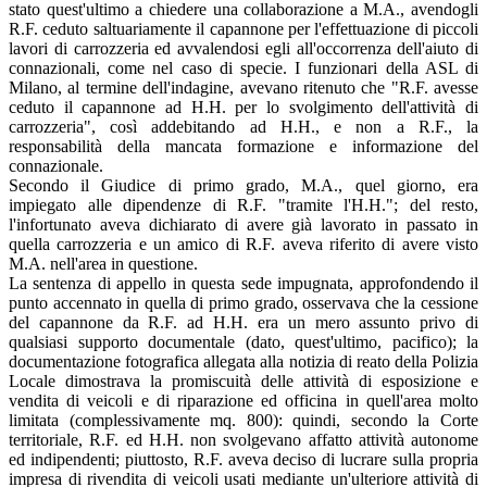
stato quest'ultimo a chiedere una collaborazione a M.A., avendogli
R.F. ceduto saltuariamente il capannone per l'effettuazione di piccoli
lavori di carrozzeria ed avvalendosi egli all'occorrenza dell'aiuto di
connazionali, come nel caso di specie. I funzionari della ASL di
Milano, al termine dell'indagine, avevano ritenuto che "R.F. avesse
ceduto il capannone ad H.H. per lo svolgimento dell'attività di
carrozzeria", così addebitando ad H.H., e non a R.F., la
responsabilità della mancata formazione e informazione del
connazionale.
Secondo il Giudice di primo grado, M.A., quel giorno, era
impiegato alle dipendenze di R.F. "tramite l'H.H."; del resto,
l'infortunato aveva dichiarato di avere già lavorato in passato in
quella carrozzeria e un amico di R.F. aveva riferito di avere visto
M.A. nell'area in questione.
La sentenza di appello in questa sede impugnata, approfondendo il
punto accennato in quella di primo grado, osservava che la cessione
del capannone da R.F. ad H.H. era un mero assunto privo di
qualsiasi supporto documentale (dato, quest'ultimo, pacifico); la
documentazione fotografica allegata alla notizia di reato della Polizia
Locale dimostrava la promiscuità delle attività di esposizione e
vendita di veicoli e di riparazione ed officina in quell'area molto
limitata (complessivamente mq. 800): quindi, secondo la Corte
territoriale, R.F. ed H.H. non svolgevano affatto attività autonome
ed indipendenti; piuttosto, R.F. aveva deciso di lucrare sulla propria
impresa di rivendita di veicoli usati mediante un'ulteriore attività di