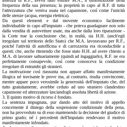
assenza di R.F., aveva fatto entrare M.A., a dimostrazione della
frequenza della sua presenza; la proprietà in capo al R.F. di tutta
l'attrezzatura che veniva usata nel capannone, così come l'unicità
delle utenze (acqua, energia elettrica).
Da questi elementi e dal movente economico facilmente
individuabile in capo all'imputato - che poteva guadagnare non solo
dalla vendita di autovetture usate, ma anche dalla loro riparazione -
la Corte trae la conclusione che, in realtà, sia H.H. (anch'egli
irregolare sul territorio dello Stato) che M.A. lavoravano per R.F.,
poiché l'attività di autofficina e di carrozzeria era riconducibile a
questi; che, anche ritenendo che fosse stato H.H. ad avere chiesto a
M.A. di lavorare saltuariamente (quindi ad ingaggiarlo), R.F. ne era
perfettamente consapevole, così come conosceva la condizione
irregolare di entrambi gli stranieri.
La motivazione così riassunta non appare affatto manifestamente
illogica né travisante le prove ma, al contrario, risulta convincente,
mentre appare poco verosimile la generosità dell'imputato che, del
tutto gratuitamente, avrebbe ceduto ad uno straniero clandestino
capannone ed attrezzature lasciandogli assoluta libertà di azione.
3. Il quinto motivo di ricorso è fondato.
La sentenza impugnata, pur dando atto del motivo di appello
concernente il diniego della sospensione condizionale della pena,
non ha provveduto su di esso mantenendo la decisione del giudice di
primo grado; né i precedenti dell'Imputato rendevano il motivo
manifestamente infondato.