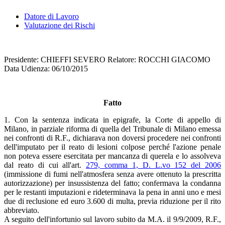
Datore di Lavoro
Valutazione dei Rischi
Presidente: CHIEFFI SEVERO Relatore: ROCCHI GIACOMO
Data Udienza: 06/10/2015
Fatto
1. Con la sentenza indicata in epigrafe, la Corte di appello di
Milano, in parziale riforma di quella del Tribunale di Milano emessa
nei confronti di R.F., dichiarava non doversi procedere nei confronti
dell'imputato per il reato di lesioni colpose perché l'azione penale
non poteva essere esercitata per mancanza di querela e lo assolveva
dal reato di cui all'art.
279, comma 1, D. L.vo 152 del 2006
(immissione di fumi nell'atmosfera senza avere ottenuto la prescritta
autorizzazione) per insussistenza del fatto; confermava la condanna
per le restanti imputazioni e rideterminava la pena in anni uno e mesi
due di reclusione ed euro 3.600 di multa, previa riduzione per il rito
abbreviato.
A seguito dell'infortunio sul lavoro subito da M.A. il 9/9/2009, R.F.,