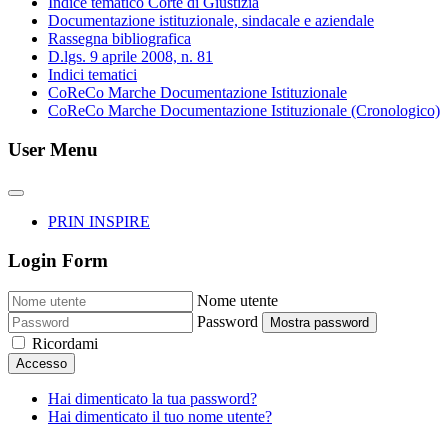
Indice tematico Corte di Giustizia
Documentazione istituzionale, sindacale e aziendale
Rassegna bibliografica
D.lgs. 9 aprile 2008, n. 81
Indici tematici
CoReCo Marche Documentazione Istituzionale
CoReCo Marche Documentazione Istituzionale (Cronologico)
User Menu
PRIN INSPIRE
Login Form
Nome utente
Password
Mostra password
Ricordami
Accesso
Hai dimenticato la tua password?
Hai dimenticato il tuo nome utente?