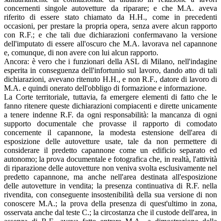
concernenti singole autovetture da riparare; e che M.A. aveva
riferito di essere stato chiamato da H.H., come in precedenti
occasioni, per prestare la propria opera, senza avere alcun rapporto
con R.F.; e che tali due dichiarazioni confermavano la versione
dell'imputato di essere all'oscuro che M.A. lavorava nel capannone
e, comunque, di non avere con lui alcun rapporto.
Ancora: è vero che i funzionari della ASL di Milano, nell'indagine
esperita in conseguenza dell'infortunio sul lavoro, dando atto di tali
dichiarazioni, avevano ritenuto H.H., e non R.F., datore di lavoro di
M.A. e quindi onerato dell'obbligo di formazione e informazione.
La Corte territoriale, tuttavia, fa emergere elementi di fatto che le
fanno ritenere queste dichiarazioni compiacenti e dirette unicamente
a tenere indenne R.F. da ogni responsabilità: la mancanza di ogni
supporto documentale che provasse il rapporto di comodato
concernente il capannone, la modesta estensione dell'area di
esposizione delle autovetture usate, tale da non permettere di
considerare il predetto capannone come un edificio separato ed
autonomo; la prova documentale e fotografica che, in realtà, l'attività
di riparazione delle autovetture non veniva svolta esclusivamente nel
predetto capannone, ma anche nell'area destinata all'esposizione
delle autovetture in vendita; la presenza continuativa di R.F. nella
rivendita, con conseguente insostenibilità della sua versione di non
conoscere M.A.; la prova della presenza di quest'ultimo in zona,
osservata anche dal teste C.; la circostanza che il custode dell'area, in