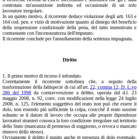
contestata un'assunzione indiretta ed occasionale di un solo
lavoratore irregolare.
In un quinto motivo, il ricorrente deduce violazione degli artt. 163 e
164 cod. pen. e vizio di motivazione quanto al diniego del beneficio
della sospensione condizionale della pena, del tutto immotivato e
contrastante con l'incensuratezza dell'imputato.
Il ricorrente conclude per l'annullamento della sentenza impugnata.
Diritto
1. Il primo motivo di ricorso è infondato.
Correttamente il ricorrente sottolinea che, a seguito della
trasformazione della fattispecie di cui all'art.
22, comma 12, D. L.vo
286 del 1998
da contravvenzione a delitto, operata dal d.l. 23
maggio 2008, n. 92, conv. con modificazioni nella legge 24 luglio
2008, n. 125, l'elemento soggettivo del reato non può che essere il
dolo, non essendo più sufficiente la colpa, cosicché il reato sussiste
soltanto se il datore di lavoro che occupa alle proprie dipendenze
lavoratori stranieri conosca la loro condizione irregolare sul territorio
dello Stato (mancanza di permesso di soggiorno, o revoca o mancato
rinnovo dello stesso).
Ovviamente il delitto è punito anche in presenza di dolo eventuale,