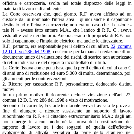
officina e carrozzeria, svolta nel totale disprezzo delle leggi in
materia di lavoro e di ambiente.
La Corte osservava che, quel giorno, R.F. aveva affidato ad un
custode da lui nominato l'intera area - quindi anche il capannone
destinato ad officina e carrozzeria; non era un caso che il custode -
tale N. - avesse fatto entrare M.A., che l'amico di R.F., C., aveva
visto altre volte nei dintorni. Ancora: erano di proprietà di R.F. non
solo il capannone e l'impianto elettrico, ma anche le attrezzature.
R.F., pertanto, era responsabile per il delitto di cui all'art.
22, comma
12 D. L.vo 286 del 1998
, così come per la mancata redazione di un
documento unico di valutazione dei rischi, di scarico non autorizzato
di reflui industriali e del deposito incontrollato di rifiuti.
La Corte fissava come pena base quella per il delitto di cui al capo C
di anni uno di reclusione ed euro 5.000 di multa, determinando, poi,
gli aumenti per le contravvenzioni.
2. Ricorre per cassazione R.F. personalmente, deducendo distinti
motivi.
In un primo motivo il ricorrente deduce violazione deli'art. 22,
comma 12 D. L.vo 286 del 1998 e vizio di motivazione.
Secondo il ricorrente, la Corte territoriale aveva travisato le prove al
fine di giungere a ritenere sussistente un rapporto di lavoro
subordinato tra R.F. e il cittadino extracomunitario M.A.: dagli atti
non emerge in alcun modo né la prova della costituzione del
rapporto di lavoro tra i due soggetti, né quella dell'effettivo
svolgimento di attività lavorativa da parte dello straniero nei