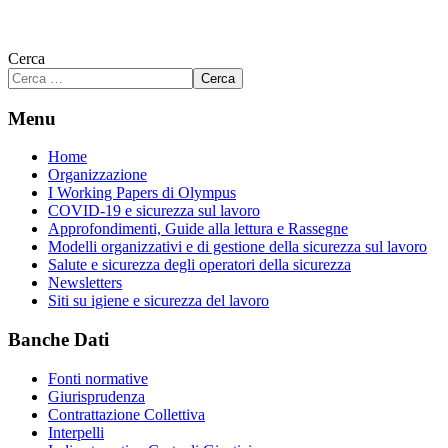
Cerca
Cerca
Menu
Home
Organizzazione
I Working Papers di Olympus
COVID-19 e sicurezza sul lavoro
Approfondimenti, Guide alla lettura e Rassegne
Modelli organizzativi e di gestione della sicurezza sul lavoro
Salute e sicurezza degli operatori della sicurezza
Newsletters
Siti su igiene e sicurezza del lavoro
Banche Dati
Fonti normative
Giurisprudenza
Contrattazione Collettiva
Interpelli