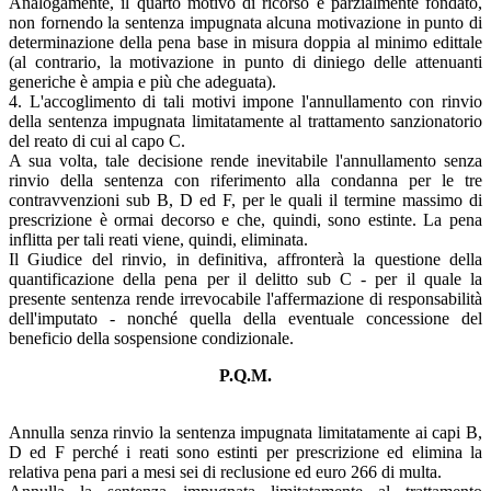
Analogamente, il quarto motivo di ricorso è parzialmente fondato,
non fornendo la sentenza impugnata alcuna motivazione in punto di
determinazione della pena base in misura doppia al minimo edittale
(al contrario, la motivazione in punto di diniego delle attenuanti
generiche è ampia e più che adeguata).
4. L'accoglimento di tali motivi impone l'annullamento con rinvio
della sentenza impugnata limitatamente al trattamento sanzionatorio
del reato di cui al capo C.
A sua volta, tale decisione rende inevitabile l'annullamento senza
rinvio della sentenza con riferimento alla condanna per le tre
contravvenzioni sub B, D ed F, per le quali il termine massimo di
prescrizione è ormai decorso e che, quindi, sono estinte. La pena
inflitta per tali reati viene, quindi, eliminata.
Il Giudice del rinvio, in definitiva, affronterà la questione della
quantificazione della pena per il delitto sub C - per il quale la
presente sentenza rende irrevocabile l'affermazione di responsabilità
dell'imputato - nonché quella della eventuale concessione del
beneficio della sospensione condizionale.
P.Q.M.
Annulla senza rinvio la sentenza impugnata limitatamente ai capi B,
D ed F perché i reati sono estinti per prescrizione ed elimina la
relativa pena pari a mesi sei di reclusione ed euro 266 di multa.