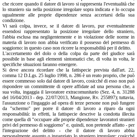
che ricorre quando il datore di lavoro si rappresenta l'eventualità che
lo straniero sia nella posizione irregolare sopra indicata e lo occupa
ugualmente alle proprie dipendenze senza accertarsi della sua
condizione.
Vi sarà colpa, invece, se il datore di lavoro, pur eventualmente
essendosi rappresentato la posizione irregolare dello straniero,
l'abbia esclusa ma negligentemente e in violazione delle norme in
materia di lavoro non abbia verificato il possesso del permesso di
soggiorno: in questo caso non ricorre la responsabilità per il delitto.
L'accertamento del dolo o della colpa da parte del giudice sarà
possibile in base agli elementi sintomatici che, di volta in volta, le
specifiche situazioni faranno emergere.
Si deve ancora ricordare che la fattispecie prevista dall'art. 22,
comma 12 D.Lgs. 25 luglio 1998, n. 286 è un reato proprio, che può
essere commesso solo dal datore di lavoro, cosicché di esso non può
rispondere un committente di opere affidate ad una persona che, a
sua volta, ingaggia il lavoratore extracomunitario (Sez. 4, n. 31288
del 16/04/2013 - dep. 22/07/2013, Mangione, Rv. 255897); tuttavia,
l'assunzione o l'ingaggio ad opera di terze persone non può fungere
da "schermo" per porre il datore di lavoro a riparo da ogni
responsabilità: in effetti, la fattispecie descrive la condotta illecita
come quella di "occupare alle proprie dipendenze lavoratori stranieri
privi del permesso di soggiorno" e, quindi, non pretende affatto - per
l'integrazione del delitto - che il datore di lavoro abbia
personalmente assunto o ingaggiato lo straniero irregolare; cosicché