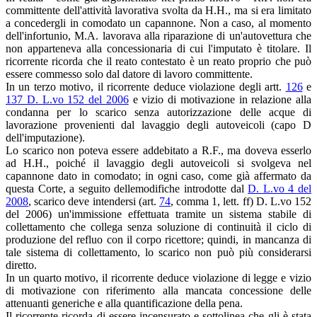
committente dell'attività lavorativa svolta da H.H., ma si era limitato
a concedergli in comodato un capannone. Non a caso, al momento
dell'infortunio, M.A. lavorava alla riparazione di un'autovettura che
non apparteneva alla concessionaria di cui l'imputato è titolare. Il
ricorrente ricorda che il reato contestato è un reato proprio che può
essere commesso solo dal datore di lavoro committente.
In un terzo motivo, il ricorrente deduce violazione degli artt.
126
e
137 D. L.vo 152 del 2006
e vizio di motivazione in relazione alla
condanna per lo scarico senza autorizzazione delle acque di
lavorazione provenienti dal lavaggio degli autoveicoli (capo D
dell'imputazione).
Lo scarico non poteva essere addebitato a R.F., ma doveva esserlo
ad H.H., poiché il lavaggio degli autoveicoli si svolgeva nel
capannone dato in comodato; in ogni caso, come già affermato da
questa Corte, a seguito dellemodifiche introdotte dal
D. L.vo 4 del
2008
, scarico deve intendersi (art.
74
, comma 1, lett. ff) D. L.vo 152
del 2006) un'immissione effettuata tramite un sistema stabile di
collettamento che collega senza soluzione di continuità il ciclo di
produzione del refluo con il corpo ricettore; quindi, in mancanza di
tale sistema di collettamento, lo scarico non può più considerarsi
diretto.
In un quarto motivo, il ricorrente deduce violazione di legge e vizio
di motivazione con riferimento alla mancata concessione delle
attenuanti generiche e alla quantificazione della pena.
Il ricorrente ricorda di essere incensurato e sottolinea che gli è stata