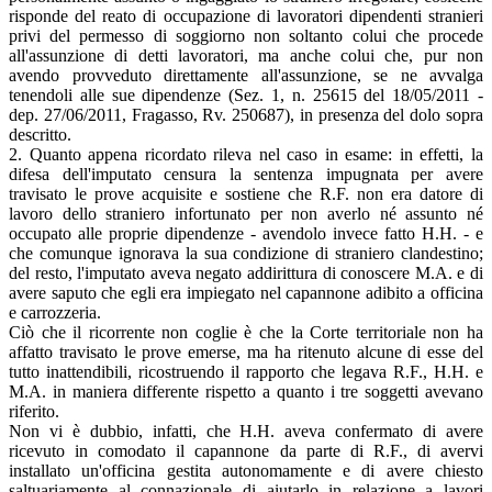
risponde del reato di occupazione di lavoratori dipendenti stranieri
privi del permesso di soggiorno non soltanto colui che procede
all'assunzione di detti lavoratori, ma anche colui che, pur non
avendo provveduto direttamente all'assunzione, se ne avvalga
tenendoli alle sue dipendenze (Sez. 1, n. 25615 del 18/05/2011 -
dep. 27/06/2011, Fragasso, Rv. 250687), in presenza del dolo sopra
descritto.
2. Quanto appena ricordato rileva nel caso in esame: in effetti, la
difesa dell'imputato censura la sentenza impugnata per avere
travisato le prove acquisite e sostiene che R.F. non era datore di
lavoro dello straniero infortunato per non averlo né assunto né
occupato alle proprie dipendenze - avendolo invece fatto H.H. - e
che comunque ignorava la sua condizione di straniero clandestino;
del resto, l'imputato aveva negato addirittura di conoscere M.A. e di
avere saputo che egli era impiegato nel capannone adibito a officina
e carrozzeria.
Ciò che il ricorrente non coglie è che la Corte territoriale non ha
affatto travisato le prove emerse, ma ha ritenuto alcune di esse del
tutto inattendibili, ricostruendo il rapporto che legava R.F., H.H. e
M.A. in maniera differente rispetto a quanto i tre soggetti avevano
riferito.
Non vi è dubbio, infatti, che H.H. aveva confermato di avere
ricevuto in comodato il capannone da parte di R.F., di avervi
installato un'officina gestita autonomamente e di avere chiesto
saltuariamente al connazionale di aiutarlo in relazione a lavori