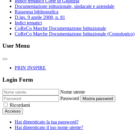
Indice tematico Corte di Giustizia
Documentazione istituzionale, sindacale e aziendale
Rassegna bibliografica
D.lgs. 9 aprile 2008, n. 81
Indici tematici
CoReCo Marche Documentazione Istituzionale
CoReCo Marche Documentazione Istituzionale (Cronologico)
User Menu
PRIN INSPIRE
Login Form
Nome utente
Password
Mostra password
Ricordami
Accesso
Hai dimenticato la tua password?
Hai dimenticato il tuo nome utente?