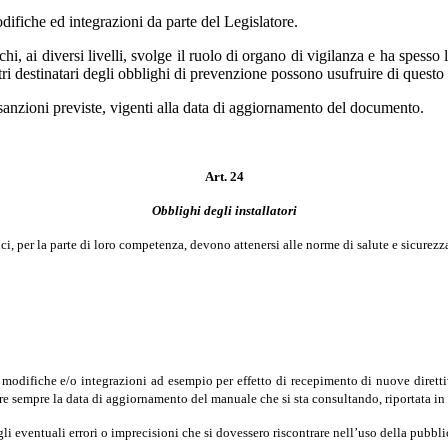
modifiche ed integrazioni da parte del Legislatore.
, ai diversi livelli, svolge il ruolo di organo di vigilanza e ha spesso
ltri destinatari degli obblighi di prevenzione possono usufruire di questo
 sanzioni previste, vigenti alla data di aggiornamento del documento.
Art. 24
Obblighi degli installatori
ici, per la parte di loro competenza, devono attenersi alle norme di salute e sicurezza
 modifiche e/o integrazioni ad esempio per effetto di recepimento di nuove dirett
are sempre la data di aggiornamento del manuale che si sta consultando, riportata in
 gli eventuali errori o imprecisioni che si dovessero riscontrare nell’uso della pubbl