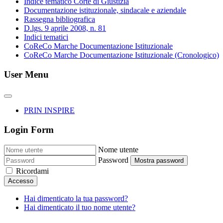
Indice tematico Corte di Giustizia
Documentazione istituzionale, sindacale e aziendale
Rassegna bibliografica
D.lgs. 9 aprile 2008, n. 81
Indici tematici
CoReCo Marche Documentazione Istituzionale
CoReCo Marche Documentazione Istituzionale (Cronologico)
User Menu
PRIN INSPIRE
Login Form
Nome utente
Password
Mostra password
Ricordami
Accesso
Hai dimenticato la tua password?
Hai dimenticato il tuo nome utente?