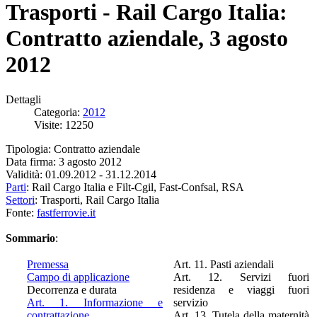
Trasporti - Rail Cargo Italia:
Contratto aziendale, 3 agosto
2012
Dettagli
Categoria:
2012
Visite: 12250
Tipologia: Contratto aziendale
Data firma: 3 agosto 2012
Validità: 01.09.2012 - 31.12.2014
Parti
: Rail Cargo Italia e Filt-Cgil, Fast-Confsal, RSA
Settori
: Trasporti, Rail Cargo Italia
Fonte:
fastferrovie.it
Sommario
:
Premessa
Art. 11. Pasti aziendali
Campo di applicazione
Art. 12. Servizi fuori
Decorrenza e durata
residenza e viaggi fuori
Art. 1. Informazione e
servizio
contrattazione
Art. 13. Tutela della maternità