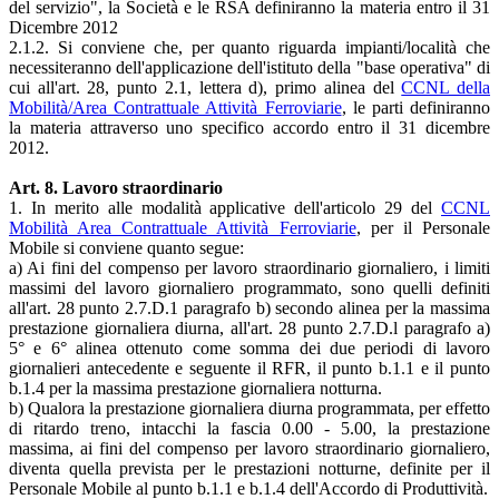
del servizio", la Società e le RSA definiranno la materia entro il 31
Dicembre 2012
2.1.2. Si conviene che, per quanto riguarda impianti/località che
necessiteranno dell'applicazione dell'istituto della "base operativa" di
cui all'art. 28, punto 2.1, lettera d), primo alinea del
CCNL della
Mobilità/Area Contrattuale Attività Ferroviarie
, le parti definiranno
la materia attraverso uno specifico accordo entro il 31 dicembre
2012.
Art. 8. Lavoro straordinario
1. In merito alle modalità applicative dell'articolo 29 del
CCNL
Mobilità Area Contrattuale Attività Ferroviarie
, per il Personale
Mobile si conviene quanto segue:
a) Ai fini del compenso per lavoro straordinario giornaliero, i limiti
massimi del lavoro giornaliero programmato, sono quelli definiti
all'art. 28 punto 2.7.D.1 paragrafo b) secondo alinea per la massima
prestazione giornaliera diurna, all'art. 28 punto 2.7.D.l paragrafo a)
5° e 6° alinea ottenuto come somma dei due periodi di lavoro
giornalieri antecedente e seguente il RFR, il punto b.1.1 e il punto
b.1.4 per la massima prestazione giornaliera notturna.
b) Qualora la prestazione giornaliera diurna programmata, per effetto
di ritardo treno, intacchi la fascia 0.00 - 5.00, la prestazione
massima, ai fini del compenso per lavoro straordinario giornaliero,
diventa quella prevista per le prestazioni notturne, definite per il
Personale Mobile al punto b.1.1 e b.1.4 dell'Accordo di Produttività.