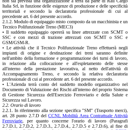
non sia prevista una organizzazione a terra da parte di Rail Cargo
Italia Srl, in funzione delle esigenze di produzione e delle specificità
territoriali e secondo la declaratoria professionale di cui al
precedente art. 6 del presente accordo.
2.1.2. Modulo di equipaggio misto composto da un macchinista e un
Tecnico Polifunzionale Treno (MEC3)
• Il suddetto equipaggio opererà su linee attrezzate con SCMT o
SSC e con mezzi di trazione attrezzati con SCMT o SSC e
GSM/GSM-R.
• Le attività che il Tecnico Polifunzionale Treno effettuerà negli
impianti di origine e destinazione dei treni saranno definite
nell'ambito della formazione e programmazione dei turni di lavoro,
in relazione alla collocazione e all'espletamento delle stesse
all'interno della prestazione lavorativa, al netto dell'attività di
Accompagnamento Treno, e secondo la relativa declaratoria
professionale di cui al precedente art. 6 del presente accordo.
• L'Azienda terrà conto del suddetto modello organizzativo nel
Documento di Valutazione dei Rischi all'interno del proprio Sistema
di Gestione Sicurezza dell'Esercizio Ferroviario e della Salute e
Sicurezza sul Lavoro.
2.2. Orario di lavoro
2.2.1. In riferimento alla sezione specifica "SM" (Trasporto merci),
art. 28 punto 2.7.D del
CCNL Mobilità Area Contrattuale Attività
Ferroviarie
, per quanto concerne l'orario di lavoro (Paragrafi
2.7.D.1, 2.7.D.2, 2.7.D.3., 2.7.D.4., 2.7.D.5 e 2.7.D.6), al fine di