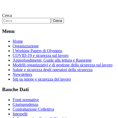
Cerca
Cerca
Menu
Home
Organizzazione
I Working Papers di Olympus
COVID-19 e sicurezza sul lavoro
Approfondimenti, Guide alla lettura e Rassegne
Modelli organizzativi e di gestione della sicurezza sul lavoro
Salute e sicurezza degli operatori della sicurezza
Newsletters
Siti su igiene e sicurezza del lavoro
Banche Dati
Fonti normative
Giurisprudenza
Contrattazione Collettiva
Interpelli