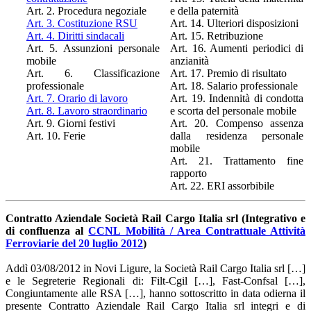
Art. 2. Procedura negoziale
e della paternità
Art. 3. Costituzione RSU
Art. 14. Ulteriori disposizioni
Art. 4. Diritti sindacali
Art. 15. Retribuzione
Art. 5. Assunzioni personale
Art. 16. Aumenti periodici di
mobile
anzianità
Art. 6. Classificazione
Art. 17. Premio di risultato
professionale
Art. 18. Salario professionale
Art. 7. Orario di lavoro
Art. 19. Indennità di condotta
Art. 8. Lavoro straordinario
e scorta del personale mobile
Art. 9. Giorni festivi
Art. 20. Compenso assenza
Art. 10. Ferie
dalla residenza personale
mobile
Art. 21. Trattamento fine
rapporto
Art. 22. ERI assorbibile
Contratto Aziendale Società Rail Cargo Italia srl (Integrativo e
di confluenza al
CCNL Mobilità / Area Contrattuale Attività
Ferroviarie del 20 luglio 2012
)
Addì 03/08/2012 in Novi Ligure, la Società Rail Cargo Italia srl […]
e le Segreterie Regionali di: Filt-Cgil […], Fast-Confsal […],
Congiuntamente alle RSA […], hanno sottoscritto in data odierna il
presente Contratto Aziendale Rail Cargo Italia srl integri e di