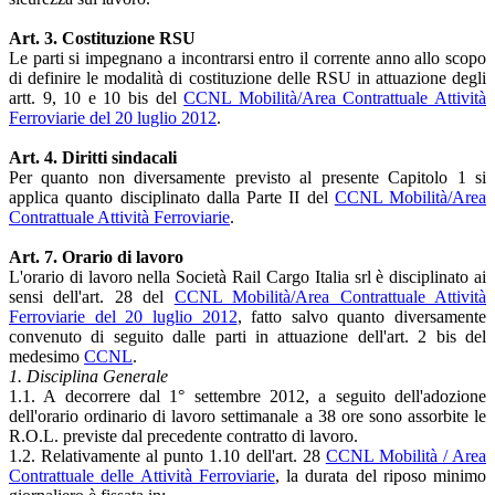
Art. 3. Costituzione RSU
Le parti si impegnano a incontrarsi entro il corrente anno allo scopo
di definire le modalità di costituzione delle RSU in attuazione degli
artt. 9, 10 e 10 bis del
CCNL Mobilità/Area Contrattuale Attività
Ferroviarie del 20 luglio 2012
.
Art. 4. Diritti sindacali
Per quanto non diversamente previsto al presente Capitolo 1 si
applica quanto disciplinato dalla Parte II del
CCNL Mobilità/Area
Contrattuale Attività Ferroviarie
.
Art. 7. Orario di lavoro
L'orario di lavoro nella Società Rail Cargo Italia srl è disciplinato ai
sensi dell'art. 28 del
CCNL Mobilità/Area Contrattuale Attività
Ferroviarie del 20 luglio 2012
, fatto salvo quanto diversamente
convenuto di seguito dalle parti in attuazione dell'art. 2 bis del
medesimo
CCNL
.
1. Disciplina Generale
1.1. A decorrere dal 1° settembre 2012, a seguito dell'adozione
dell'orario ordinario di lavoro settimanale a 38 ore sono assorbite le
R.O.L. previste dal precedente contratto di lavoro.
1.2. Relativamente al punto 1.10 dell'art. 28
CCNL Mobilità / Area
Contrattuale delle Attività Ferroviarie
, la durata del riposo minimo