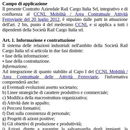
Campo di applicazione
Il presente Contratto Aziendale Rail Cargo Italia Srl, integrativo e di
confluenza al
CCNL Mobilità / Area Contrattuale Attività
Ferroviarie del 20 luglio 2012
, è stipulato dalle parti in attuazione
dell'art. 2 bis, punto 4 del medesimo
CCNL
e si applica a tutti i
dipendenti della Società Rail Cargo Italia srl.
Art. 1. Informazione e contrattazione
Il sistema delle relazioni industriali nell'ambito della Società Rail
Cargo Italia srl si articola in due fasi distinte:
• fase della informazione;
• fase della contrattazione.
Informazione.
Ad integrazione di quanto stabilito al Capo I del
CCNL Mobilità /
Area Contrattuale delle Attività Ferroviarie
, l'informativa
comprenderà anche:
a) Eventuali evoluzioni assetto societario;
b) Linee strategiche di carattere produttivo e commerciale;
c) Modifica della macrostruttura organizzativa;
d) Attività date in appalto;
e) Percorsi formativi;
f) Dati sulla consistenza di personale;
g) Progetti di azioni positive;
h) Gli obiettivi di produzione e produttività;
i) Azioni dirette a garantire la salvaguardia degli impianti, la