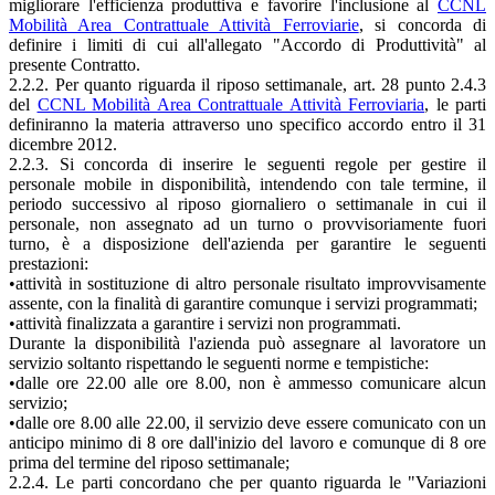
migliorare l'efficienza produttiva e favorire l'inclusione al
CCNL
Mobilità Area Contrattuale Attività Ferroviarie
, si concorda di
definire i limiti di cui all'allegato "Accordo di Produttività" al
presente Contratto.
2.2.2. Per quanto riguarda il riposo settimanale, art. 28 punto 2.4.3
del
CCNL Mobilità Area Contrattuale Attività Ferroviaria
, le parti
definiranno la materia attraverso uno specifico accordo entro il 31
dicembre 2012.
2.2.3. Si concorda di inserire le seguenti regole per gestire il
personale mobile in disponibilità, intendendo con tale termine, il
periodo successivo al riposo giornaliero o settimanale in cui il
personale, non assegnato ad un turno o provvisoriamente fuori
turno, è a disposizione dell'azienda per garantire le seguenti
prestazioni:
•attività in sostituzione di altro personale risultato improvvisamente
assente, con la finalità di garantire comunque i servizi programmati;
•attività finalizzata a garantire i servizi non programmati.
Durante la disponibilità l'azienda può assegnare al lavoratore un
servizio soltanto rispettando le seguenti norme e tempistiche:
•dalle ore 22.00 alle ore 8.00, non è ammesso comunicare alcun
servizio;
•dalle ore 8.00 alle 22.00, il servizio deve essere comunicato con un
anticipo minimo di 8 ore dall'inizio del lavoro e comunque di 8 ore
prima del termine del riposo settimanale;
2.2.4. Le parti concordano che per quanto riguarda le "Variazioni