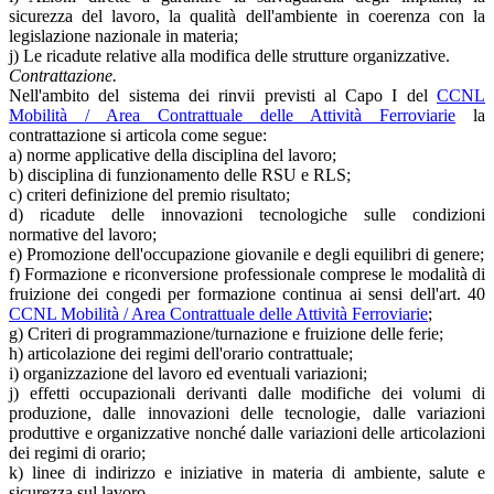
sicurezza del lavoro, la qualità dell'ambiente in coerenza con la
legislazione nazionale in materia;
j) Le ricadute relative alla modifica delle strutture organizzative.
Contrattazione.
Nell'ambito del sistema dei rinvii previsti al Capo I del
CCNL
Mobilità / Area Contrattuale delle Attività Ferroviarie
la
contrattazione si articola come segue:
a) norme applicative della disciplina del lavoro;
b) disciplina di funzionamento delle RSU e RLS;
c) criteri definizione del premio risultato;
d) ricadute delle innovazioni tecnologiche sulle condizioni
normative del lavoro;
e) Promozione dell'occupazione giovanile e degli equilibri di genere;
f) Formazione e riconversione professionale comprese le modalità di
fruizione dei congedi per formazione continua ai sensi dell'art. 40
CCNL Mobilità / Area Contrattuale delle Attività Ferroviarie
;
g) Criteri di programmazione/turnazione e fruizione delle ferie;
h) articolazione dei regimi dell'orario contrattuale;
i) organizzazione del lavoro ed eventuali variazioni;
j) effetti occupazionali derivanti dalle modifiche dei volumi di
produzione, dalle innovazioni delle tecnologie, dalle variazioni
produttive e organizzative nonché dalle variazioni delle articolazioni
dei regimi di orario;
k) linee di indirizzo e iniziative in materia di ambiente, salute e
sicurezza sul lavoro.