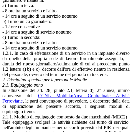
giornaliero è fissata in:
a) Turno in terza:
- 8 ore tra un servizio e l'altro
- 14 ore a seguito di un servizio notturno
b) Turno unico giornaliero:
- 12 ore consecutive
- 14 ore a seguito di servizio notturno
c) Turno in seconda:
- 8 ore tra un servizio e l'altro
- 14 ore a seguito di un servizio notturno
1.2.1. In caso di effettuazione di un servizio in un impianto diverso
da quello della propria sede di lavoro formalmente assegnata, la
durata del riposo giornaliero/settimanale di cui al precedente punto
1.2 lettere a) b) e c), decorre dall'ora di effettivo rientro in residenza
del personale, ovvero dal termine del periodo di trasferta.
2. Disciplina speciale per il personale Mobile
2.1. Equipaggio treno
In attuazione dell'art. 28, punto 2.1, lettera d), 2° alinea, ultimo
capoverso del
CCNL Mobilità/Area Contrattuale Attività
Ferroviarie
, le parti convengono di prevedere, a decorrere dalla data
di applicazione del presente accordo, i seguenti moduli di
equipaggio treno:
2.1.1. Modulo di equipaggio composto da due macchinisti (MEC2)
Tale equipaggio svolgerà le attività richieste dal turno di servizio,
nell'ambito degli impianti e nei raccordi previsti dal PIR nei quali