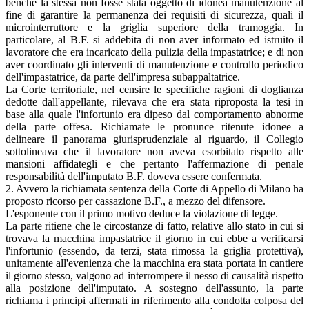
benché la stessa non fosse stata oggetto di idonea manutenzione al
fine di garantire la permanenza dei requisiti di sicurezza, quali il
microinterruttore e la griglia superiore della tramoggia. In
particolare, al B.F. si addebita di non aver informato ed istruito il
lavoratore che era incaricato della pulizia della impastatrice; e di non
aver coordinato gli interventi di manutenzione e controllo periodico
dell'impastatrice, da parte dell'impresa subappaltatrice.
La Corte territoriale, nel censire le specifiche ragioni di doglianza
dedotte dall'appellante, rilevava che era stata riproposta la tesi in
base alla quale l'infortunio era dipeso dal comportamento abnorme
della parte offesa. Richiamate le pronunce ritenute idonee a
delineare il panorama giurisprudenziale al riguardo, il Collegio
sottolineava che il lavoratore non aveva esorbitato rispetto alle
mansioni affidategli e che pertanto l'affermazione di penale
responsabilità dell'imputato B.F. doveva essere confermata.
2. Avvero la richiamata sentenza della Corte di Appello di Milano ha
proposto ricorso per cassazione B.F., a mezzo del difensore.
L'esponente con il primo motivo deduce la violazione di legge.
La parte ritiene che le circostanze di fatto, relative allo stato in cui si
trovava la macchina impastatrice il giorno in cui ebbe a verificarsi
l'infortunio (essendo, da terzi, stata rimossa la griglia protettiva),
unitamente all'evenienza che la macchina era stata portata in cantiere
il giorno stesso, valgono ad interrompere il nesso di causalità rispetto
alla posizione dell'imputato. A sostegno dell'assunto, la parte
richiama i principi affermati in riferimento alla condotta colposa del