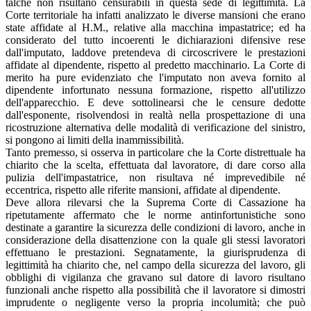
talché non risultano censurabili in questa sede di legittimità. La
Corte territoriale ha infatti analizzato le diverse mansioni che erano
state affidate al H.M., relative alla macchina impastatrice; ed ha
considerato del tutto incoerenti le dichiarazioni difensive rese
dall'imputato, laddove pretendeva di circoscrivere le prestazioni
affidate al dipendente, rispetto al predetto macchinario. La Corte di
merito ha pure evidenziato che l'imputato non aveva fornito al
dipendente infortunato nessuna formazione, rispetto all'utilizzo
dell'apparecchio. E deve sottolinearsi che le censure dedotte
dall'esponente, risolvendosi in realtà nella prospettazione di una
ricostruzione alternativa delle modalità di verificazione del sinistro,
si pongono ai limiti della inammissibilità.
Tanto premesso, si osserva in particolare che la Corte distrettuale ha
chiarito che la scelta, effettuata dal lavoratore, di dare corso alla
pulizia dell'impastatrice, non risultava né imprevedibile né
eccentrica, rispetto alle riferite mansioni, affidate al dipendente.
Deve allora rilevarsi che la Suprema Corte di Cassazione ha
ripetutamente affermato che le norme antinfortunistiche sono
destinate a garantire la sicurezza delle condizioni di lavoro, anche in
considerazione della disattenzione con la quale gli stessi lavoratori
effettuano le prestazioni. Segnatamente, la giurisprudenza di
legittimità ha chiarito che, nel campo della sicurezza del lavoro, gli
obblighi di vigilanza che gravano sul datore di lavoro risultano
funzionali anche rispetto alla possibilità che il lavoratore si dimostri
imprudente o negligente verso la propria incolumità; che può