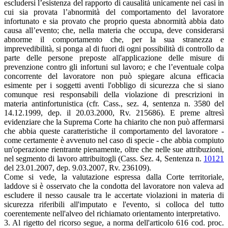
escludersi l’esistenza del rapporto di causalità unicamente nei casi in
cui sia provata l’abnormità del comportamento del lavoratore
infortunato e sia provato che proprio questa abnormità abbia dato
causa all’evento; che, nella materia che occupa, deve considerarsi
abnorme il comportamento che, per la sua stranezza e
imprevedibilità, si ponga al di fuori di ogni possibilità di controllo da
parte delle persone preposte all'applicazione delle misure di
prevenzione contro gli infortuni sul lavoro; e che l’eventuale colpa
concorrente del lavoratore non può spiegare alcuna efficacia
esimente per i soggetti aventi l'obbligo di sicurezza che si siano
comunque resi responsabili della violazione di prescrizioni in
materia antinfortunistica (cfr. Cass., sez. 4, sentenza n. 3580 del
14.12.1999, dep. il 20.03.2000, Rv. 215686). E preme altresì
evidenziare che la Suprema Corte ha chiarito che non può affermarsi
che abbia queste caratteristiche il comportamento del lavoratore -
come certamente è avvenuto nel caso di specie - che abbia compiuto
un'operazione rientrante pienamente, oltre che nelle sue attribuzioni,
nel segmento di lavoro attribuitogli (Cass. Sez. 4, Sentenza n.
10121
del 23.01.2007, dep. 9.03.2007, Rv. 236109).
Come si vede, la valutazione espressa dalla Corte territoriale,
laddove si è osservato che la condotta del lavoratore non valeva ad
escludere il nesso causale tra le accertate violazioni in materia di
sicurezza riferibili all'imputato e l'evento, si colloca del tutto
coerentemente nell'alveo del richiamato orientamento interpretativo.
3. Al rigetto del ricorso segue, a norma dell'articolo 616 cod. proc.