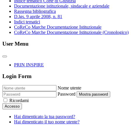
Indice tematico Corte di Giustizia
Documentazione istituzionale, sindacale e aziendale
Rassegna bibliografica
D.lgs. 9 aprile 2008, n. 81
Indici tematici
CoReCo Marche Documentazione Istituzionale
CoReCo Marche Documentazione Istituzionale (Cronologico)
User Menu
PRIN INSPIRE
Login Form
Nome utente
Password
Mostra password
Ricordami
Accesso
Hai dimenticato la tua password?
Hai dimenticato il tuo nome utente?