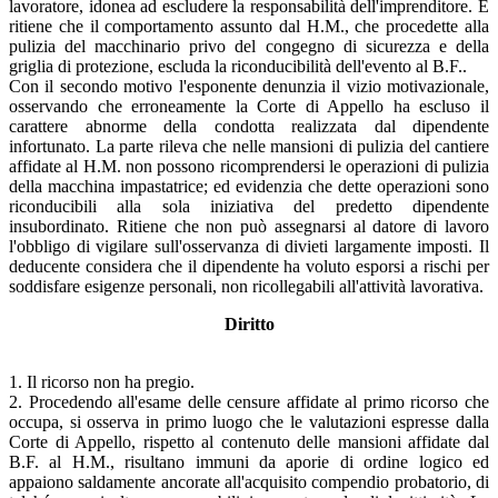
lavoratore, idonea ad escludere la responsabilità dell'imprenditore. E
ritiene che il comportamento assunto dal H.M., che procedette alla
pulizia del macchinario privo del congegno di sicurezza e della
griglia di protezione, escluda la riconducibilità dell'evento al B.F..
Con il secondo motivo l'esponente denunzia il vizio motivazionale,
osservando che erroneamente la Corte di Appello ha escluso il
carattere abnorme della condotta realizzata dal dipendente
infortunato. La parte rileva che nelle mansioni di pulizia del cantiere
affidate al H.M. non possono ricomprendersi le operazioni di pulizia
della macchina impastatrice; ed evidenzia che dette operazioni sono
riconducibili alla sola iniziativa del predetto dipendente
insubordinato. Ritiene che non può assegnarsi al datore di lavoro
l'obbligo di vigilare sull'osservanza di divieti largamente imposti. Il
deducente considera che il dipendente ha voluto esporsi a rischi per
soddisfare esigenze personali, non ricollegabili all'attività lavorativa.
Diritto
1. Il ricorso non ha pregio.
2. Procedendo all'esame delle censure affidate al primo ricorso che
occupa, si osserva in primo luogo che le valutazioni espresse dalla
Corte di Appello, rispetto al contenuto delle mansioni affidate dal
B.F. al H.M., risultano immuni da aporie di ordine logico ed
appaiono saldamente ancorate all'acquisito compendio probatorio, di