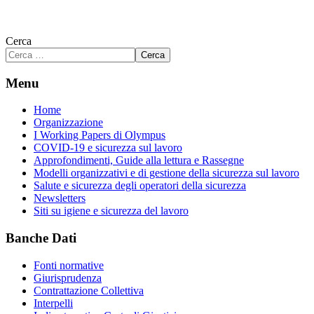
Cerca
Cerca
Menu
Home
Organizzazione
I Working Papers di Olympus
COVID-19 e sicurezza sul lavoro
Approfondimenti, Guide alla lettura e Rassegne
Modelli organizzativi e di gestione della sicurezza sul lavoro
Salute e sicurezza degli operatori della sicurezza
Newsletters
Siti su igiene e sicurezza del lavoro
Banche Dati
Fonti normative
Giurisprudenza
Contrattazione Collettiva
Interpelli