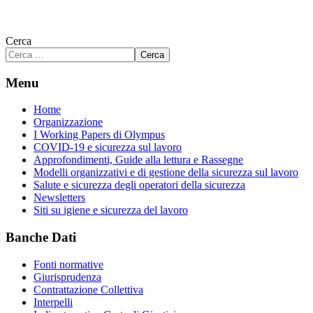
Cerca
Cerca
Menu
Home
Organizzazione
I Working Papers di Olympus
COVID-19 e sicurezza sul lavoro
Approfondimenti, Guide alla lettura e Rassegne
Modelli organizzativi e di gestione della sicurezza sul lavoro
Salute e sicurezza degli operatori della sicurezza
Newsletters
Siti su igiene e sicurezza del lavoro
Banche Dati
Fonti normative
Giurisprudenza
Contrattazione Collettiva
Interpelli