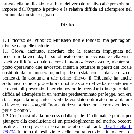
prova della notificazione al R.V. del verbale relativo alle prescrizioni
imposte dall'Organo ispettivo e la relativa diffida ad adempiere nel
termine da questi assegnato.
Diritto
1. Il ricorso del Pubblico Ministero non è fondato, ma per ragioni
diverse da quelle dedotte.
1.1 Giova, anzitutto, ricordare che la sentenza impugnata nel
ricostruire la vicenda, ha sottolineato come in occasione della visita
ispettiva il R.V. - quale datore di lavoro - fosse assente, mentre sul
posto operavano due lavoratori intenti a pitturare le pareti del locale
costituito da un unico vano, nel quale era stata constatata l'assenza di
ponteggi. In aggiunta a tale primo rilievo, il Tribunale ha anche
sottolineato che la procedura di notificazione del verbale contenente
le eventuali prescrizioni per rimuovere le irregolarità integrato dalla
diffida ad adempiere in un termine predeterminato per legge, non era
stata rispettata in quanto il verbale era stato notificato non al datore
di lavoro, ma a soggetti "non autorizzati a ricevere la corrispondenza
per suo conto".
1.2 Così ricostruita la premessa dalla quale il Tribunale è partito per
giungere alla conclusione di un proscioglimento nel merito, occorre
risalire al complesso sistema introdotto dagli artt.
19-24 della L
758/94
in tema di estinzione delle contravvenzioni in materia di