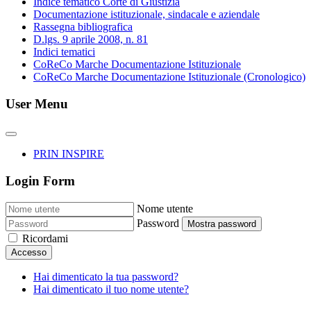
Indice tematico Corte di Giustizia
Documentazione istituzionale, sindacale e aziendale
Rassegna bibliografica
D.lgs. 9 aprile 2008, n. 81
Indici tematici
CoReCo Marche Documentazione Istituzionale
CoReCo Marche Documentazione Istituzionale (Cronologico)
User Menu
PRIN INSPIRE
Login Form
Nome utente
Password
Mostra password
Ricordami
Accesso
Hai dimenticato la tua password?
Hai dimenticato il tuo nome utente?