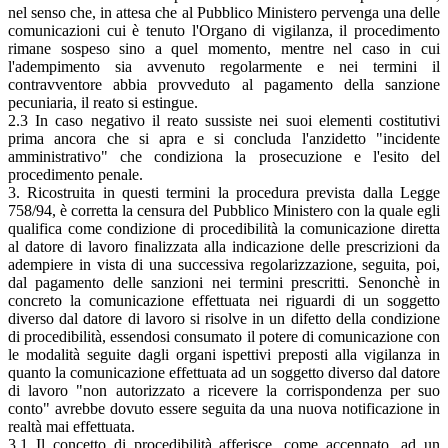
nel senso che, in attesa che al Pubblico Ministero pervenga una delle
comunicazioni cui è tenuto l'Organo di vigilanza, il procedimento
rimane sospeso sino a quel momento, mentre nel caso in cui
l'adempimento sia avvenuto regolarmente e nei termini il
contravventore abbia provveduto al pagamento della sanzione
pecuniaria, il reato si estingue.
2.3 In caso negativo il reato sussiste nei suoi elementi costitutivi
prima ancora che si apra e si concluda l'anzidetto "incidente
amministrativo" che condiziona la prosecuzione e l'esito del
procedimento penale.
3. Ricostruita in questi termini la procedura prevista dalla Legge
758/94, è corretta la censura del Pubblico Ministero con la quale egli
qualifica come condizione di procedibilità la comunicazione diretta
al datore di lavoro finalizzata alla indicazione delle prescrizioni da
adempiere in vista di una successiva regolarizzazione, seguita, poi,
dal pagamento delle sanzioni nei termini prescritti. Senonchè in
concreto la comunicazione effettuata nei riguardi di un soggetto
diverso dal datore di lavoro si risolve in un difetto della condizione
di procedibilità, essendosi consumato il potere di comunicazione con
le modalità seguite dagli organi ispettivi preposti alla vigilanza in
quanto la comunicazione effettuata ad un soggetto diverso dal datore
di lavoro "non autorizzato a ricevere la corrispondenza per suo
conto" avrebbe dovuto essere seguita da una nuova notificazione in
realtà mai effettuata.
3.1 Il concetto di procedibilità afferisce, come accennato, ad un