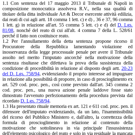
1.1 Con sentenza del 17 maggio 2013 il Tribunale di Napoli in
composizione monocratica assolveva R.V., nella sua qualità di
titolare della ditta individuale Art & Decor esercente attività edilizia,
dai reati di cui agli artt. 18 comma 1 lett. c) e d) , 36 e 37, 96 comma
1 lett. g) in relazione all'art. 55 comma 5 lett. c) e d) del
D. Lgs.
81/08
, nonché del reato di cui all'alt. 4 comma 7 della L. 528/61
perché il fatto non costituisce reato.
1.2 Per l'annullamento della detta sentenza propone ricorso il
Procuratore della Repubblica lamentando violazione ed
inosservanza della legge processuale penale per avere il Tribunale
assolto nel merito l'imputato ancorché nella motivazione della
sentenza risultasse che difettava la prova della sussistenza della
condizione di procedibilità in relazione al disposto degli artt.
20-23
del D. Lgs. 758/94
, evidenziando il proprio interesse ad impugnare
in relazione alla possibilità di proporre, in caso di proscioglimento ex
art. 529 cod. proc. pen., così come previsto dall'art. 345 comma 2
cod. proc. pen., una nuova azione penale laddove fosse stato
dimostrato l'avvenuto perfezionamento della procedura prevista dal
ricordato
D. Lgs. 758/94
.
1.3 Ha presentato rituale memoria ex art. 121 e 611 cod. proc. pen. il
difensore dell'imputato evidenziando, da un lato, l'inammissibilità
del ricorso del Pubblico Ministero e, dall'altro, la correttezza della
formula di proscioglimento in relazione al contenuto della
motivazione che sottolineava in via principale l'insussistenza
dell'elemento psicologico del reato e solo in via residuale la mancata