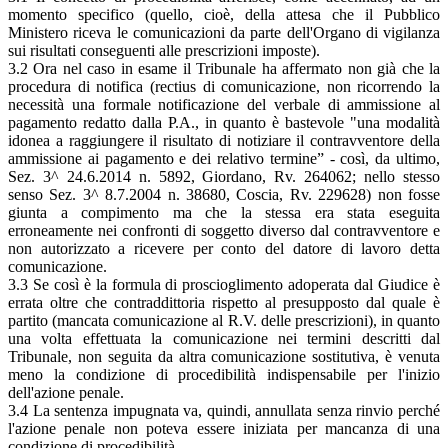
momento specifico (quello, cioè, della attesa che il Pubblico
Ministero riceva le comunicazioni da parte dell'Organo di vigilanza
sui risultati conseguenti alle prescrizioni imposte).
3.2 Ora nel caso in esame il Tribunale ha affermato non già che la
procedura di notifica (rectius di comunicazione, non ricorrendo la
necessità una formale notificazione del verbale di ammissione al
pagamento redatto dalla P.A., in quanto è bastevole "una modalità
idonea a raggiungere il risultato di notiziare il contravventore della
ammissione ai pagamento e dei relativo termine” - così, da ultimo,
Sez. 3^ 24.6.2014 n. 5892, Giordano, Rv. 264062; nello stesso
senso Sez. 3^ 8.7.2004 n. 38680, Coscia, Rv. 229628) non fosse
giunta a compimento ma che la stessa era stata eseguita
erroneamente nei confronti di soggetto diverso dal contravventore e
non autorizzato a ricevere per conto del datore di lavoro detta
comunicazione.
3.3 Se così è la formula di proscioglimento adoperata dal Giudice è
errata oltre che contraddittoria rispetto al presupposto dal quale è
partito (mancata comunicazione al R.V. delle prescrizioni), in quanto
una volta effettuata la comunicazione nei termini descritti dal
Tribunale, non seguita da altra comunicazione sostitutiva, è venuta
meno la condizione di procedibilità indispensabile per l'inizio
dell'azione penale.
3.4 La sentenza impugnata va, quindi, annullata senza rinvio perché
l'azione penale non poteva essere iniziata per mancanza di una
condizione di procedibilità.