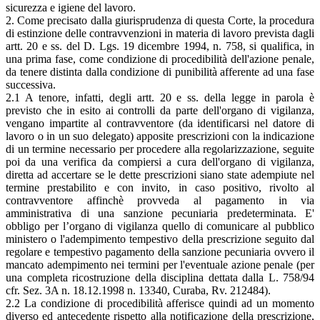
sicurezza e igiene del lavoro.
2. Come precisato dalla giurisprudenza di questa Corte, la procedura
di estinzione delle contravvenzioni in materia di lavoro prevista dagli
artt. 20 e ss. del D. Lgs. 19 dicembre 1994, n. 758, si qualifica, in
una prima fase, come condizione di procedibilità dell'azione penale,
da tenere distinta dalla condizione di punibilità afferente ad una fase
successiva.
2.1 A tenore, infatti, degli artt. 20 e ss. della legge in parola è
previsto che in esito ai controlli da parte dell'organo di vigilanza,
vengano impartite al contravventore (da identificarsi nel datore di
lavoro o in un suo delegato) apposite prescrizioni con la indicazione
di un termine necessario per procedere alla regolarizzazione, seguite
poi da una verifica da compiersi a cura dell'organo di vigilanza,
diretta ad accertare se le dette prescrizioni siano state adempiute nel
termine prestabilito e con invito, in caso positivo, rivolto al
contravventore affinchè provveda al pagamento in via
amministrativa di una sanzione pecuniaria predeterminata. E'
obbligo per l’organo di vigilanza quello di comunicare al pubblico
ministero o l'adempimento tempestivo della prescrizione seguito dal
regolare e tempestivo pagamento della sanzione pecuniaria ovvero il
mancato adempimento nei termini per l'eventuale azione penale (per
una completa ricostruzione della disciplina dettata dalla L. 758/94
cfr. Sez. 3A n. 18.12.1998 n. 13340, Curaba, Rv. 212484).
2.2 La condizione di procedibilità afferisce quindi ad un momento
diverso ed antecedente rispetto alla notificazione della prescrizione,