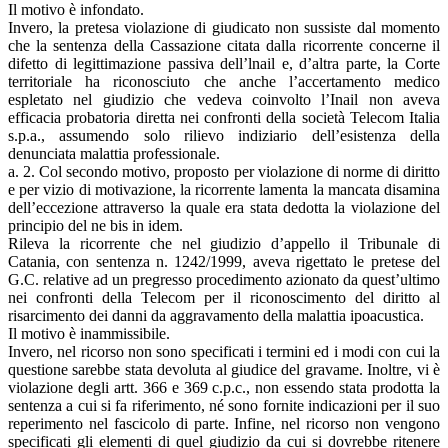
Il motivo è infondato.
Invero, la pretesa violazione di giudicato non sussiste dal momento
che la sentenza della Cassazione citata dalla ricorrente concerne il
difetto di legittimazione passiva dell’lnail e, d’altra parte, la Corte
territoriale ha riconosciuto che anche l’accertamento medico
espletato nel giudizio che vedeva coinvolto l’Inail non aveva
efficacia probatoria diretta nei confronti della società Telecom Italia
s.p.a., assumendo solo rilievo indiziario dell’esistenza della
denunciata malattia professionale.
a. 2. Col secondo motivo, proposto per violazione di norme di diritto
e per vizio di motivazione, la ricorrente lamenta la mancata disamina
dell’eccezione attraverso la quale era stata dedotta la violazione del
principio del ne bis in idem.
Rileva la ricorrente che nel giudizio d’appello il Tribunale di
Catania, con sentenza n. 1242/1999, aveva rigettato le pretese del
G.C. relative ad un pregresso procedimento azionato da quest’ultimo
nei confronti della Telecom per il riconoscimento del diritto al
risarcimento dei danni da aggravamento della malattia ipoacustica.
Il motivo è inammissibile.
Invero, nel ricorso non sono specificati i termini ed i modi con cui la
questione sarebbe stata devoluta al giudice del gravame. Inoltre, vi è
violazione degli artt. 366 e 369 c.p.c., non essendo stata prodotta la
sentenza a cui si fa riferimento, né sono fornite indicazioni per il suo
reperimento nel fascicolo di parte. Infine, nel ricorso non vengono
specificati gli elementi di quel giudizio da cui si dovrebbe ritenere