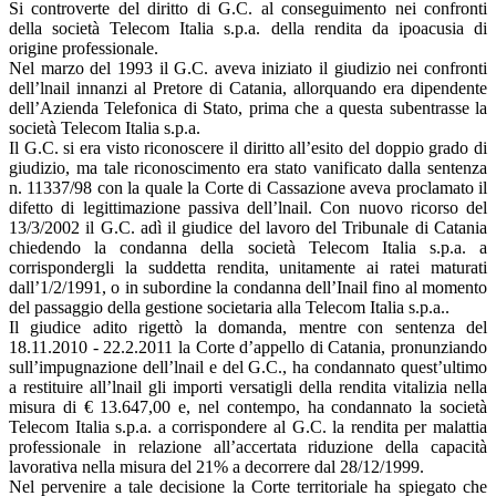
Si controverte del diritto di G.C. al conseguimento nei confronti
della società Telecom Italia s.p.a. della rendita da ipoacusia di
origine professionale.
Nel marzo del 1993 il G.C. aveva iniziato il giudizio nei confronti
dell’lnail innanzi al Pretore di Catania, allorquando era dipendente
dell’Azienda Telefonica di Stato, prima che a questa subentrasse la
società Telecom Italia s.p.a.
Il G.C. si era visto riconoscere il diritto all’esito del doppio grado di
giudizio, ma tale riconoscimento era stato vanificato dalla sentenza
n. 11337/98 con la quale la Corte di Cassazione aveva proclamato il
difetto di legittimazione passiva dell’lnail. Con nuovo ricorso del
13/3/2002 il G.C. adì il giudice del lavoro del Tribunale di Catania
chiedendo la condanna della società Telecom Italia s.p.a. a
corrispondergli la suddetta rendita, unitamente ai ratei maturati
dall’1/2/1991, o in subordine la condanna dell’Inail fino al momento
del passaggio della gestione societaria alla Telecom Italia s.p.a..
Il giudice adito rigettò la domanda, mentre con sentenza del
18.11.2010 - 22.2.2011 la Corte d’appello di Catania, pronunziando
sull’impugnazione dell’lnail e del G.C., ha condannato quest’ultimo
a restituire all’lnail gli importi versatigli della rendita vitalizia nella
misura di € 13.647,00 e, nel contempo, ha condannato la società
Telecom Italia s.p.a. a corrispondere al G.C. la rendita per malattia
professionale in relazione all’accertata riduzione della capacità
lavorativa nella misura del 21% a decorrere dal 28/12/1999.
Nel pervenire a tale decisione la Corte territoriale ha spiegato che