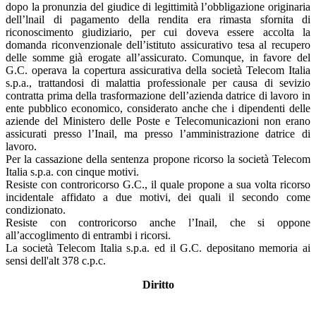
dopo la pronunzia del giudice di legittimità l’obbligazione originaria
dell’lnail di pagamento della rendita era rimasta sfornita di
riconoscimento giudiziario, per cui doveva essere accolta la
domanda riconvenzionale dell’istituto assicurativo tesa al recupero
delle somme già erogate all’assicurato. Comunque, in favore del
G.C. operava la copertura assicurativa della società Telecom Italia
s.p.a., trattandosi di malattia professionale per causa di sevizio
contratta prima della trasformazione dell’azienda datrice di lavoro in
ente pubblico economico, considerato anche che i dipendenti delle
aziende del Ministero delle Poste e Telecomunicazioni non erano
assicurati presso l’Inail, ma presso l’amministrazione datrice di
lavoro.
Per la cassazione della sentenza propone ricorso la società Telecom
Italia s.p.a. con cinque motivi.
Resiste con controricorso G.C., il quale propone a sua volta ricorso
incidentale affidato a due motivi, dei quali il secondo come
condizionato.
Resiste con controricorso anche l’Inail, che si oppone
all’accoglimento di entrambi i ricorsi.
La società Telecom Italia s.p.a. ed il G.C. depositano memoria ai
sensi dell'alt 378 c.p.c.
Diritto