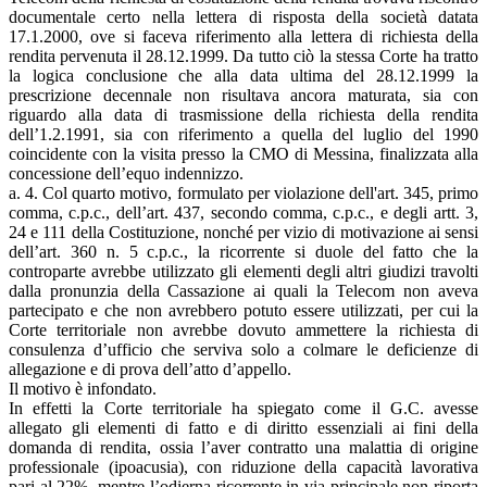
documentale certo nella lettera di risposta della società datata
17.1.2000, ove si faceva riferimento alla lettera di richiesta della
rendita pervenuta il 28.12.1999. Da tutto ciò la stessa Corte ha tratto
la logica conclusione che alla data ultima del 28.12.1999 la
prescrizione decennale non risultava ancora maturata, sia con
riguardo alla data di trasmissione della richiesta della rendita
dell’1.2.1991, sia con riferimento a quella del luglio del 1990
coincidente con la visita presso la CMO di Messina, finalizzata alla
concessione dell’equo indennizzo.
a. 4. Col quarto motivo, formulato per violazione dell'art. 345, primo
comma, c.p.c., dell’art. 437, secondo comma, c.p.c., e degli artt. 3,
24 e 111 della Costituzione, nonché per vizio di motivazione ai sensi
dell’art. 360 n. 5 c.p.c., la ricorrente si duole del fatto che la
controparte avrebbe utilizzato gli elementi degli altri giudizi travolti
dalla pronunzia della Cassazione ai quali la Telecom non aveva
partecipato e che non avrebbero potuto essere utilizzati, per cui la
Corte territoriale non avrebbe dovuto ammettere la richiesta di
consulenza d’ufficio che serviva solo a colmare le deficienze di
allegazione e di prova dell’atto d’appello.
Il motivo è infondato.
In effetti la Corte territoriale ha spiegato come il G.C. avesse
allegato gli elementi di fatto e di diritto essenziali ai fini della
domanda di rendita, ossia l’aver contratto una malattia di origine
professionale (ipoacusia), con riduzione della capacità lavorativa
pari al 22%, mentre l’odierna ricorrente in via principale non riporta