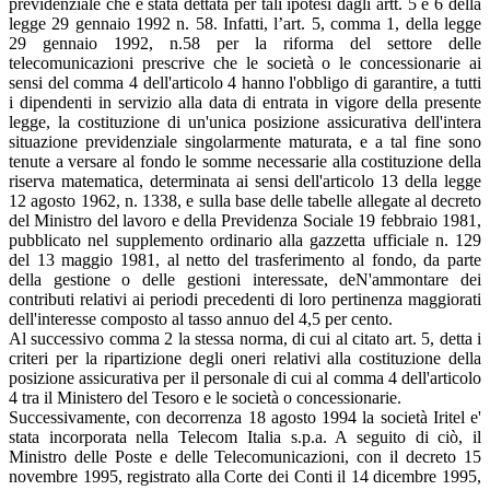
previdenziale che è stata dettata per tali ipotesi dagli artt. 5 e 6 della
legge 29 gennaio 1992 n. 58. Infatti, l’art. 5, comma 1, della legge
29 gennaio 1992, n.58 per la riforma del settore delle
telecomunicazioni prescrive che le società o le concessionarie ai
sensi del comma 4 dell'articolo 4 hanno l'obbligo di garantire, a tutti
i dipendenti in servizio alla data di entrata in vigore della presente
legge, la costituzione di un'unica posizione assicurativa dell'intera
situazione previdenziale singolarmente maturata, e a tal fine sono
tenute a versare al fondo le somme necessarie alla costituzione della
riserva matematica, determinata ai sensi dell'articolo 13 della legge
12 agosto 1962, n. 1338, e sulla base delle tabelle allegate al decreto
del Ministro del lavoro e della Previdenza Sociale 19 febbraio 1981,
pubblicato nel supplemento ordinario alla gazzetta ufficiale n. 129
del 13 maggio 1981, al netto del trasferimento al fondo, da parte
della gestione o delle gestioni interessate, deN'ammontare dei
contributi relativi ai periodi precedenti di loro pertinenza maggiorati
dell'interesse composto al tasso annuo del 4,5 per cento.
Al successivo comma 2 la stessa norma, di cui al citato art. 5, detta i
criteri per la ripartizione degli oneri relativi alla costituzione della
posizione assicurativa per il personale di cui al comma 4 dell'articolo
4 tra il Ministero del Tesoro e le società o concessionarie.
Successivamente, con decorrenza 18 agosto 1994 la società Iritel e'
stata incorporata nella Telecom Italia s.p.a. A seguito di ciò, il
Ministro delle Poste e delle Telecomunicazioni, con il decreto 15
novembre 1995, registrato alla Corte dei Conti il 14 dicembre 1995,