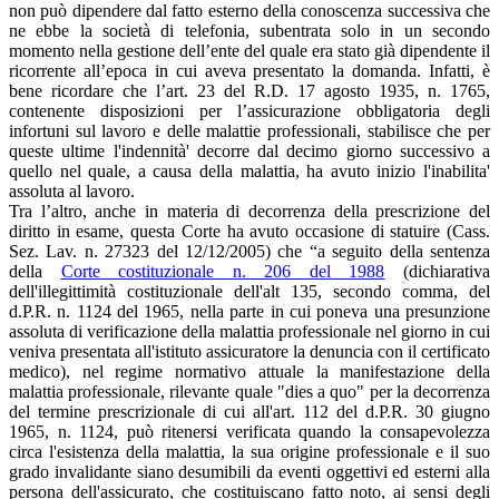
non può dipendere dal fatto esterno della conoscenza successiva che
ne ebbe la società di telefonia, subentrata solo in un secondo
momento nella gestione dell’ente del quale era stato già dipendente il
ricorrente all’epoca in cui aveva presentato la domanda. Infatti, è
bene ricordare che l’art. 23 del R.D. 17 agosto 1935, n. 1765,
contenente disposizioni per l’assicurazione obbligatoria degli
infortuni sul lavoro e delle malattie professionali, stabilisce che per
queste ultime l'indennità' decorre dal decimo giorno successivo a
quello nel quale, a causa della malattia, ha avuto inizio l'inabilita'
assoluta al lavoro.
Tra l’altro, anche in materia di decorrenza della prescrizione del
diritto in esame, questa Corte ha avuto occasione di statuire (Cass.
Sez. Lav. n. 27323 del 12/12/2005) che “a seguito della sentenza
della
Corte costituzionale n. 206 del 1988
(dichiarativa
dell'illegittimità costituzionale dell'alt 135, secondo comma, del
d.P.R. n. 1124 del 1965, nella parte in cui poneva una presunzione
assoluta di verificazione della malattia professionale nel giorno in cui
veniva presentata all'istituto assicuratore la denuncia con il certificato
medico), nel regime normativo attuale la manifestazione della
malattia professionale, rilevante quale "dies a quo" per la decorrenza
del termine prescrizionale di cui all'art. 112 del d.P.R. 30 giugno
1965, n. 1124, può ritenersi verificata quando la consapevolezza
circa l'esistenza della malattia, la sua origine professionale e il suo
grado invalidante siano desumibili da eventi oggettivi ed esterni alla
persona dell'assicurato, che costituiscano fatto noto, ai sensi degli