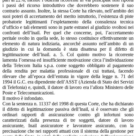
i passi del ricorso introduttivo che dovrebbero sostenere il suo
contrario assunto. Inoltre, la stessa Corte ha rilevato, nell’ambito dei
suoi poteri di accertamento del merito istruttorio, l’esistenza di piste
probatorie legittimanti l’espletamento della consulenza tecnica
d’ufficio e tali elementi sono in parte estranei al giudizio svoltosi nei
confronti dell’lnail. Per quel che concerne, poi, l’accertamento
peritale svolto in quella sede, lo stesso costituisce effettivamente un
elemento di natura indiziaria, ancorché assunto nell’ambito di un
giudizio in cui la domanda è stata disattesa per il difetto di
legittimazione dell’lnail. a. 5. Col quinto motivo la ricorrente
lamenta l’omessa ed insufficiente motivazione circa l’individuazione
della Telecom Italia s.p.a. come soggetto obbligato al pagamento
della rendita per malattia professionale di cui trattasi, facendo
rilevare che all’epoca dell’entrata in vigore della legge n. 71 del
1994 il G.C. era dipendente dell’ASST (Azienda di Stato dei Servizi
di Telefonia) e, quindi, il datore di lavoro era l’allora Ministero delle
Poste e Telecomunicazioni.
Il motivo è infondato.
Con la sentenza n. 11337 del 1998 di questa Corte, che ha dichiarato
il difetto di legittimazione passiva dell’lnail, si è osservato che gli
ordinari rapporti di assicurazione contro gli infortuni sono
caratterizzati dalla presenza di tre soggetti, datore di lavoro
assicurante, Inail assicuratore e lavoratore assicurato, con la
precisazione che nei rapporti attuati con il sistema della gestione per