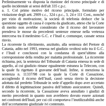
Preliminarmente va disposta la riunione del ricorso principale e di
quello incidentale ai sensi dell'alt 335 c.p.c.
a. 1. Col primo motivo del ricorso principale, formulato per
violazione degli artt. 2909 c.c., 324 c.p.c., 3, 24 e 111 Cost., nonché
per vizio di motivazione, la società di telefonia deduce che la
questione oggetto di causa è coperta da giudicato, atteso che la Corte
di merito non avrebbe considerato che il ricorso del lavoratore
prendeva le mosse da precedenti sentenze emesse nella vertenza
intercorsa tra il medesimo G.C. e l’Inail e, comunque, cassate senza
rinvio.
La ricorrente fa riferimento, anzitutto, alla sentenza del Pretore di
Catania, adito nel 1993, emessa nel giudizio svoltosi solo tra il G.C.
e l’Inail e conclusosi con la condanna di quest’ultimo alla
corresponsione della rendita per malattia professionale. La ricorrente
richiama, poi, la sentenza del Tribunale di Catania emessa in sede di
appello, al cui giudizio rimase egualmente estranea la Telecom, con
la quale fu rigettato il gravame dell’lnail. Infine, si menziona la
sentenza n. 11337/98 con la quale la Corte di Cassazione,
accogliendo il ricorso dell’lnail, cassò senza rinvio la decisione
adottata dal predetto Tribunale in sede d’appello dopo aver accertato
il difetto di legittimazione passiva dell’istituto assicuratore. Quindi,
secondo la ricorrente, la Cassazione aveva annullato i giudizi di
merito precedenti in quanto non avrebbero dovuto essere azionati
nei confronti dell'Inail, per cui ciò comportava l’inutilizzabilità anche
dell’accertamento giudiziale ivi contenuto.