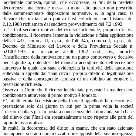
incidentale contesta, quindi, che occorresse, ai fini della predetta
decorrenza, una formale messa in mora, atto questo non prescritto
dalle summenzionate disposizioni normative, e, in ogni caso, fa
rilevare che un tale atto poteva farsi coincidere con l’istanza del
2.12.1988 richiamata dal suddetto provvedimento del 7.2.1992.
b. 2. Col secondo motivo del ricorso incidentale, proposto in via
condizionata, il ricorrente lamenta la violazione e falsa applicazione
dell'alt 437, comma II, c.p.a., dell'alt 345, comma I, c.p.c., del
Decreto de Ministero del Lavoro e della Previdenza Sociale n.
62100/1997, in relazione all'alt 1362 cod. civ., nonché
l’insufficienza della motivazione su un punto controverso e decisivo
per il giudizio, dolendosi del mancato accoglimento dell’eccezione
attraverso la quale era stata evidenziata la tardività della questione
sollevata in appello dall’lnail circa il proprio difetto di legittimazione
passiva e della conseguente carenza di un obbligo ad erogare la
prestazione richiesta.
Osserva la Corte che il ricorso incidentale proposto in maniera non
condizionata attraverso il primo motivo è fondato.
E’, infatti, errata la decisione della Corte d’appello di far decorrere la
prestazione solo dal giorno in cui per la prima volta la società
Telecom Italia s.p.a. fu posta a conoscenza della domanda sulla base
del rilievo che l’Inail era sostanzialmente terzo rispetto alle parti del
rapporto assicurativo.
In realtà, la decorrenza del diritto in esame, che era stato azionato
non appena si erano concretizzati i presupposti della sua insorgenza,