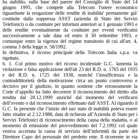
ha stabilito, sulla base del parere del Consiglio di Stato del 14
giugno 1995, che compete alla Telecom l'onere economico
riguardante la erogazione delle rendite di inabilita' permanente già'
costituite dalla soppressa ASST (azienda di Stato dei Servizi
Telefonici) o da costituire per infortuni anteriori ai 1 gennaio 1993 e
delle rendite eventualmente da costituire per eventi verificatisi
successivamente a tale data ed entro il 30 settembre 1993, e
comunque entro la vigenza del regime transitorio di cui all'art. 4,
comma 3 della legge n. 58/1992.
In definitiva, il ricorso principale della Telecom Italia s.p.a. va
rigettato.
b. 1. Col primo motivo del ricorso incidentale G.C. lamenta la
violazione e falsa applicazione dell'alt 23 del R.D. n. 1765 del 1935
e del R.D. n. 1725 del 1938, nonché l’insufficienza e la
contraddittorietà della motivazione circa un punto controverso e
decisivo per il giudizio, in quanto sostiene che erroneamente la
Corte d’appello ha fatto decorrere il riconoscimento del diritto alla
rendita dal 28.12.1999 anziché dal momento del verificarsi
dell’evento o dal riconoscimento effettuato dall’ASST. Al riguardo il
G.C. fa presente che l’inizio del suo stato di inabilità poteva essere
fatto risalire al 2.12.1988, data di richiesta all’Azienda di Stato per i
Servizi Telefonici di riconoscimento della causa della malattia, o al
momento di emissione del provvedimento del 7.2.1992 col quale
veniva accertata la causa di servizio dell’infermità da parte del
Direttore Capo del personale del predetto ente. Il ricorrente in via