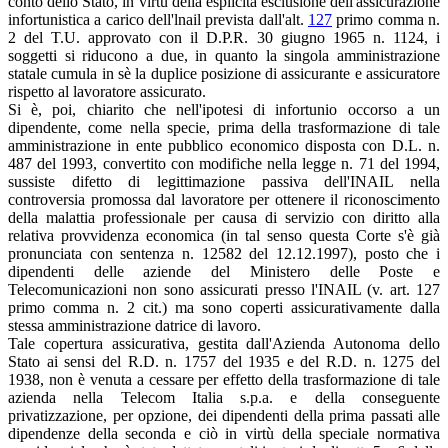
conto dello Stato, in virtù della esplicita esclusione dell'assicurazione
infortunistica a carico dell'lnail prevista dall'alt.
127
primo comma n.
2 del T.U. approvato con il D.P.R. 30 giugno 1965 n. 1124, i
soggetti si riducono a due, in quanto la singola amministrazione
statale cumula in sè la duplice posizione di assicurante e assicuratore
rispetto al lavoratore assicurato.
Si è, poi, chiarito che nell'ipotesi di infortunio occorso a un
dipendente, come nella specie, prima della trasformazione di tale
amministrazione in ente pubblico economico disposta con D.L. n.
487 del 1993, convertito con modifiche nella legge n. 71 del 1994,
sussiste difetto di legittimazione passiva dell'INAIL nella
controversia promossa dal lavoratore per ottenere il riconoscimento
della malattia professionale per causa di servizio con diritto alla
relativa provvidenza economica (in tal senso questa Corte s'è già
pronunciata con sentenza n. 12582 del 12.12.1997), posto che i
dipendenti delle aziende del Ministero delle Poste e
Telecomunicazioni non sono assicurati presso l'INAIL (v. art. 127
primo comma n. 2 cit.) ma sono coperti assicurativamente dalla
stessa amministrazione datrice di lavoro.
Tale copertura assicurativa, gestita dall'Azienda Autonoma dello
Stato ai sensi del R.D. n. 1757 del 1935 e del R.D. n. 1275 del
1938, non è venuta a cessare per effetto della trasformazione di tale
azienda nella Telecom Italia s.p.a. e della conseguente
privatizzazione, per opzione, dei dipendenti della prima passati alle
dipendenze della seconda e ciò in virtù della speciale normativa