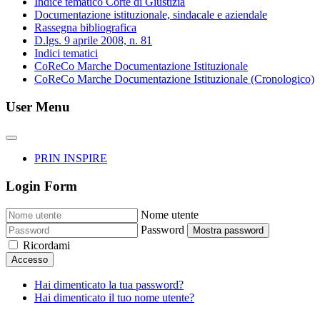
Indice tematico Corte di Giustizia
Documentazione istituzionale, sindacale e aziendale
Rassegna bibliografica
D.lgs. 9 aprile 2008, n. 81
Indici tematici
CoReCo Marche Documentazione Istituzionale
CoReCo Marche Documentazione Istituzionale (Cronologico)
User Menu
PRIN INSPIRE
Login Form
Nome utente
Password
Mostra password
Ricordami
Accesso
Hai dimenticato la tua password?
Hai dimenticato il tuo nome utente?