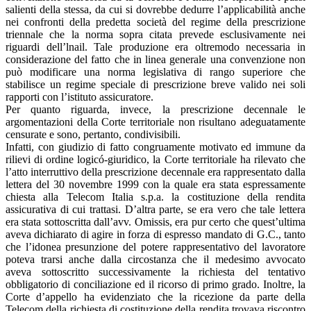
salienti della stessa, da cui si dovrebbe dedurre l’applicabilità anche
nei confronti della predetta società del regime della prescrizione
triennale che la norma sopra citata prevede esclusivamente nei
riguardi dell’lnail. Tale produzione era oltremodo necessaria in
considerazione del fatto che in linea generale una convenzione non
può modificare una norma legislativa di rango superiore che
stabilisce un regime speciale di prescrizione breve valido nei soli
rapporti con l’istituto assicuratore.
Per quanto riguarda, invece, la prescrizione decennale le
argomentazioni della Corte territoriale non risultano adeguatamente
censurate e sono, pertanto, condivisibili.
Infatti, con giudizio di fatto congruamente motivato ed immune da
rilievi di ordine logicó-giuridico, la Corte territoriale ha rilevato che
l’atto interruttivo della prescrizione decennale era rappresentato dalla
lettera del 30 novembre 1999 con la quale era stata espressamente
chiesta alla Telecom Italia s.p.a. la costituzione della rendita
assicurativa di cui trattasi. D’altra parte, se era vero che tale lettera
era stata sottoscritta dall’avv. Omissis, era pur certo che quest’ultima
aveva dichiarato di agire in forza di espresso mandato di G.C., tanto
che l’idonea presunzione del potere rappresentativo del lavoratore
poteva trarsi anche dalla circostanza che il medesimo avvocato
aveva sottoscritto successivamente la richiesta del tentativo
obbligatorio di conciliazione ed il ricorso di primo grado. Inoltre, la
Corte d’appello ha evidenziato che la ricezione da parte della
Telecom della richiesta di costituzione della rendita trovava riscontro