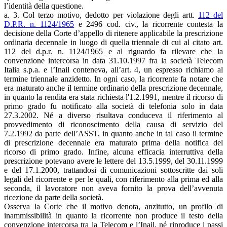
l’identità della questione.
a. 3. Col terzo motivo, dedotto per violazione degli artt.
112 del
D.P.R. n. 1124/1965
e 2496 cod. civ., la ricorrente contesta la
decisione della Corte d’appello di ritenere applicabile la prescrizione
ordinaria decennale in luogo di quella triennale di cui al citato art.
112 del d.p.r. n. 1124/1965 e al riguardo fa rilevare che la
convenzione intercorsa in data 31.10.1997 fra la società Telecom
Italia s.p.a. e l’Inail conteneva, all’art. 4, un espresso richiamo al
termine triennale anzidetto. In ogni caso, la ricorrente fa notare che
era maturato anche il termine ordinario della prescrizione decennale,
in quanto la rendita era stata richiesta l'1.2.1991, mentre il ricorso di
primo grado fu notificato alla società di telefonia solo in data
27.3.2002. Né a diverso risultava conduceva il riferimento al
provvedimento di riconoscimento della causa di servizio del
7.2.1992 da parte dell’ASST, in quanto anche in tal caso il termine
di prescrizione decennale era maturato prima della notifica del
ricorso di primo grado. Infine, alcuna efficacia interruttiva della
prescrizione potevano avere le lettere del 13.5.1999, del 30.11.1999
e del 17.1.2000, trattandosi di comunicazioni sottoscritte dai soli
legali del ricorrente e per le quali, con riferimento alla prima ed alla
seconda, il lavoratore non aveva fornito la prova dell’avvenuta
ricezione da parte della società.
Osserva la Corte che il motivo denota, anzitutto, un profilo di
inammissibilità in quanto la ricorrente non produce il testo della
convenzione intercorsa tra la Telecom e l’Inail, né riproduce i passi