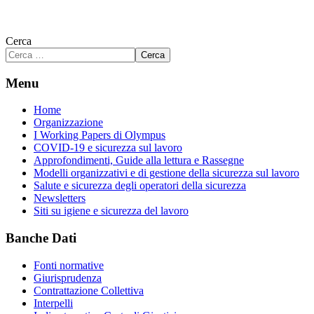
Cerca
Cerca
Menu
Home
Organizzazione
I Working Papers di Olympus
COVID-19 e sicurezza sul lavoro
Approfondimenti, Guide alla lettura e Rassegne
Modelli organizzativi e di gestione della sicurezza sul lavoro
Salute e sicurezza degli operatori della sicurezza
Newsletters
Siti su igiene e sicurezza del lavoro
Banche Dati
Fonti normative
Giurisprudenza
Contrattazione Collettiva
Interpelli