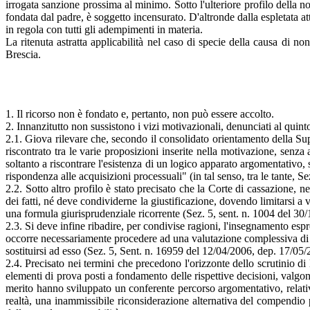
irrogata sanzione prossima al minimo. Sotto l'ulteriore profilo della n
fondata dal padre, è soggetto incensurato. D'altronde dalla espletata at
in regola con tutti gli adempimenti in materia.
La ritenuta astratta applicabilità nel caso di specie della causa di n
Brescia.
1. Il ricorso non è fondato e, pertanto, non può essere accolto.
2. Innanzitutto non sussistono i vizi motivazionali, denunciati al quint
2.1. Giova rilevare che, secondo il consolidato orientamento della Sup
riscontrato tra le varie proposizioni inserite nella motivazione, senza 
soltanto a riscontrare l'esistenza di un logico apparato argomentativo, 
rispondenza alle acquisizioni processuali" (in tal senso, tra le tante,
2.2. Sotto altro profilo è stato precisato che la Corte di cassazione, 
dei fatti, né deve condividerne la giustificazione, dovendo limitarsi a
una formula giurisprudenziale ricorrente (Sez. 5, sent. n. 1004 del 3
2.3. Si deve infine ribadire, per condivise ragioni, l'insegnamento espre
occorre necessariamente procedere ad una valutazione complessiva di tutt
sostituirsi ad esso (Sez. 5, Sent. n. 16959 del 12/04/2006, dep. 17/05
2.4. Precisato nei termini che precedono l'orizzonte dello scrutinio di 
elementi di prova posti a fondamento delle rispettive decisioni, valgo
merito hanno sviluppato un conferente percorso argomentativo, relativ
realtà, una inammissibile riconsiderazione alternativa del compendio pr