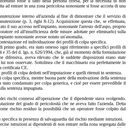
fortunio fosse il fatto della persona offesa, per la necessità di non
retta ad entrare in una zona pericolosa nonostante si fosse accorta di una
anutenzione interno all'azienda al fine di dimostrare che il servizio di
nutenzione (p. 3, righi 8-12). Acquisizione questa che, se effettuata,
to il suo accesso nell'impianto, nonostante l'arresto dell'aspo, proprio
ratore ed all'insufficienza delle misure adottate per eliminarlo) sulla
'impianto nonostante avesse notato un'anomalia.
ontestazione ed individuazione dei profili di colpa specifica.
i primo grado, era stato omesso ogni riferimento a specifici profili di
. 4 e 35 del d. lgs. n. 626/1994, che, già al momento della formulazione
ne difensiva, aveva rilevato che le suddette disposizioni erano state
a lui non osservate. Sottolinea che il macchinario era perfettamente in
ra certificata CE.
rofili di colpa dedotti nell'imputazione e quelli ritenuti in sentenza.
 di colpa specifica, mentre buona parte della motivazione della sentenza
a stato condannato per colpa generica, e cioè per essere prevedibile il
sulla sentenza impugnata.
 dei rischi connessi all'operazione che il dipendente stava svolgendo.
azione del grado di pericolosità che ne aveva fatto l'azienda. Detta
me rischio residuo la possibilità che un operatore fosse colpito dal
 specifica in presenza di salvaguardia dal rischio mediante istruzioni.
ecise istruzioni ai dipendenti di non entrare nella zona segregata dalle