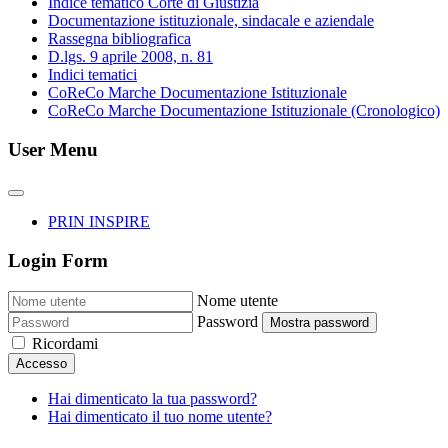
Indice tematico Corte di Giustizia
Documentazione istituzionale, sindacale e aziendale
Rassegna bibliografica
D.lgs. 9 aprile 2008, n. 81
Indici tematici
CoReCo Marche Documentazione Istituzionale
CoReCo Marche Documentazione Istituzionale (Cronologico)
User Menu
PRIN INSPIRE
Login Form
Nome utente
Password
Mostra password
Ricordami
Accesso
Hai dimenticato la tua password?
Hai dimenticato il tuo nome utente?