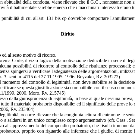
on abitualità della condotta, viene rilevato che il G.C., nonostante non
tività dibattimentale sarebbe emerso che i macchinari interessati erano tu
on punibilità di cui all'art. 131 bis cp dovrebbe comportare l'annullamen
Diritto
o ed al sesto motivo di ricorso.
rema Corte, il vizio logico della motivazione deducibile in sede di legit
alcuna possibilità di ricorrere al controllo delle risultanze processuali;
senza spingersi a verificare l'adeguatezza delle argomentazioni, utilizza
 Sez. 3, sent. n. 4115 del 27.11.1995, 1996, Beyzaku, Rv. 203272).
nel momento del controllo di legittimità, non deve stabilire se la decisio
 verificare se questa giustificazione sia compatibile con il senso comune 
0/11/1999, 2000, Moro, Rv. 215745).
sso dalla giurisprudenza di legittimità, in base al quale nessuna prova, in 
o il materiale probatorio disponibile; ed il significato delle prove lo de
/2006, Rv. 233464).
legittimità, occorre rilevare che la congiunta lettura di entrambe le sen
no a saldarsi in un unico complesso corpo argomentativo (cfr. Cass., Se
o all'apprezzamento del compendio probatorio, che risulta immune da cens
obatorio, proprio con riguardo alle inferenze che i giudici di merito ha