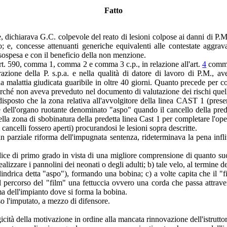
Fatto
dichiarava G.C. colpevole del reato di lesioni colpose ai danni di P.M.
o; e, concesse attenuanti generiche equivalenti alle contestate aggrav
 sospesa e con il beneficio della non menzione.
l'art. 590, comma 1, comma 2 e comma 3 c.p., in relazione all'art.
4
comm
zione della P. s.p.a. e nella qualità di datore di lavoro di P.M., av
una malattia giudicata guaribile in oltre 40 giorni. Quanto precede per c
perché non aveva preveduto nel documento di valutazione dei rischi quelli
isposto che la zona relativa all'avvolgitore della linea CAST 1 (presen
e dell'organo ruotante denominato "aspo" quando il cancello della prede
lla zona di sbobinatura della predetta linea Cast 1 per completare l'oper
cancelli fossero aperti) procurandosi le lesioni sopra descritte.
 parziale riforma dell'impugnata sentenza, rideterminava la pena inflit
e di primo grado in vista di una migliore comprensione di quanto succes
realizzare i pannolini dei neonati o degli adulti; b) tale velo, al termine 
ilindrica detta "aspo"), formando una bobina; c) a volte capita che il "
l percorso del "film" una fettuccia ovvero una corda che passa attraverso
ima dell'impianto dove si forma la bobina.
so l'imputato, a mezzo di difensore.
gicità della motivazione in ordine alla mancata rinnovazione dell'istrutto