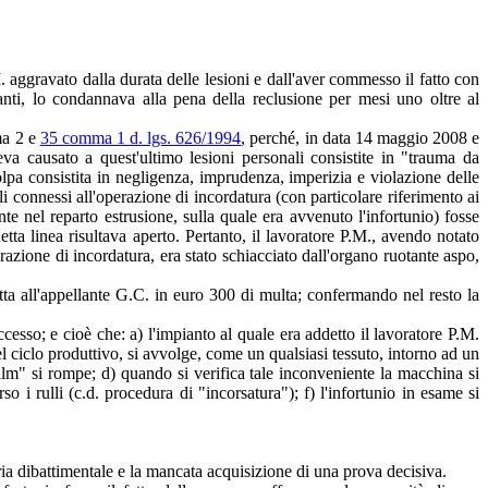
 aggravato dalla durata delle lesioni e dall'aver commesso il fatto con
anti, lo condannava alla pena della reclusione per mesi uno oltre al
a 2 e
35 comma 1 d. lgs. 626/1994
, perché, in data 14 maggio 2008 e
eva causato a quest'ultimo lesioni personali consistite in "trauma da
olpa consistita in negligenza, imprudenza, imperizia e violazione delle
 connessi all'operazione di incordatura (con particolare riferimento ai
te nel reparto estrusione, sulla quale era avvenuto l'infortunio) fosse
tta linea risultava aperto. Pertanto, il lavoratore P.M., avendo notato
azione di incordatura, era stato schiacciato dall'organo ruotante aspo,
ta all'appellante G.C. in euro 300 di multa; confermando nel resto la
so; e cioè che: a) l'impianto al quale era addetto il lavoratore P.M.
del ciclo produttivo, si avvolge, come un qualsiasi tessuto, intorno ad un
film" si rompe; d) quando si verifica tale inconveniente la macchina si
 i rulli (c.d. procedura di "incorsatura"); f) l'infortunio in esame si
ria dibattimentale e la mancata acquisizione di una prova decisiva.