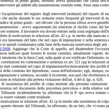
a sentenza di primo grado, nessuno aveva ipotizzato che causa dell'in
 intervenire gli addetti alla manutenzione essendo notte, fosse stata cost
o l'acquisizione del registro degli interventi (notturni) del reparto di m
che anche durante le ore notturne erano frequenti gli interventi di ma
udice di primo grado - nel rilevare che la persona offesa aveva giustifica
manutenzione - aveva argomentato (in relazione al rischio corso dal lavo
re notturne, il lavoratore era dovuto entrare nella zona segregata dell
etto di motivazione in relazione all'art. 42 c.p. in merito alla mancata c
si era lamentato del fatto che nel capo di imputazione e nella sentenza d
zio (e quindi condannato) sulla base della mancata osservanza degli artt
81/2008
. Aggiunge che la Corte di appello, nel disattendere l'eccezio
tavia indicare quali fossero le norme cautelari, attualmente vigenti, d
istruttoria che la linea Casti, sulla quale si era verificato l'infortunio, e
orrelazione tra contestazione e sentenza ex art. 521 cpp in relazione ai p
ano stati contestati( nel capo di imputazionefesclusivamente due profili
à della condotta del dipendente, causa dell'infortunio; egli, dunque, er
a imputazione e sentenza, secondo il ricorrente, non può che riverberarsi 
one in relazione alla pretesa violazione dell'art. 4 del d. lgs. n. 626.
di sussistenza del profilo di colpa inerente alla presunta valutazione
esenza nel documento della procedura pericolosa e della relativa valut
Tribunale incidentalmente ha affermato che la P. spa aveva trattato co
teva essere valutato come residuale.
otivazione in relazione all'art. 42 cp in merito alla sussistenza di colpa
 quanto ritenuto dal Tribunale, ha affermato, da un lato, che vi erano pr