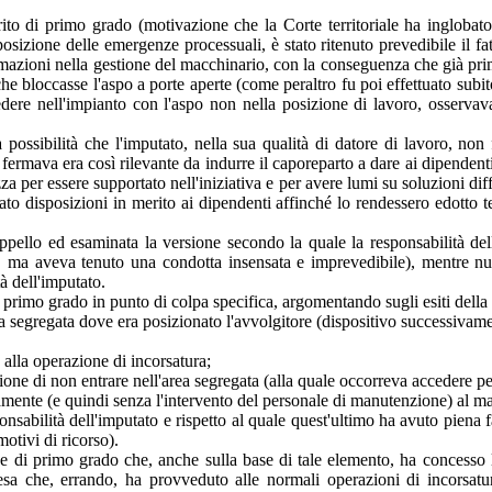
ito di primo grado (motivazione che la Corte territoriale ha inglobato
posizione delle emergenze processuali, è stato ritenuto prevedibile il fat
simazioni nella gestione del macchinario, con la conseguenza che già prim
he bloccasse l'aspo a porte aperte (come peraltro fu poi effettuato subito
ccedere nell'impianto con l'aspo non nella posizione di lavoro, osserva
ossibilità che l'imputato, nella sua qualità di datore di lavoro, non 
i fermava era così rilevante da indurre il caporeparto a dare ai dipenden
a per essere supportato nell'iniziativa e per avere lumi su soluzioni diff
o disposizioni in merito ai dipendenti affinché lo rendessero edotto 
ppello ed esaminata la versione secondo la quale la responsabilità del
li, ma aveva tenuto una condotta insensata e imprevedibile), mentre nu
à dell'imputato.
i primo grado in punto di colpa specifica, argomentando sugli esiti della p
ea segregata dove era posizionato l'avvolgitore (dispositivo successivamen
 alla operazione di incorsatura;
one di non entrare nell'area segregata (alla quale occorreva accedere p
rettamente (e quindi senza l'intervento del personale di manutenzione) al 
responsabilità dell'imputato e rispetto al quale quest'ultimo ha avuto pie
otivi di ricorso).
ice di primo grado che, anche sulla base di tale elemento, ha concesso
esa che, errando, ha provveduto alle normali operazioni di incorsat