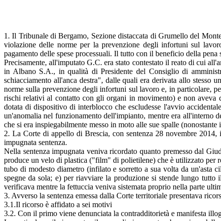
1. Il Tribunale di Bergamo, Sezione distaccata di Grumello del Monte, 
violazione delle norme per la prevenzione degli infortuni sul lavor
pagamento delle spese processuali. Il tutto con il beneficio della pena
Precisamente, all'imputato G.C. era stato contestato il reato di cui al
in Albano S.A., in qualità di Presidente del Consiglio di amministra
schiacciamento all'anca destra", dalle quali era derivata allo stesso 
norme sulla prevenzione degli infortuni sul lavoro e, in particolare, 
rischi relativi al contatto con gli organi in movimento) e non aveva d
dotata di dispositivo di interblocco che escludesse l'avvio accidental
un'anomalia nel funzionamento dell'impianto, mentre era all'interno de
che si era inspiegabilmente messo in moto alle sue spalle (nonostante i 
2. La Corte di appello di Brescia, con sentenza 28 novembre 2014, in
impugnata sentenza.
Nella sentenza impugnata veniva ricordato quanto premesso dal Giudic
produce un velo di plastica ("film" di polietilene) che è utilizzato per 
tubo di modesto diametro (infilato e sorretto a sua volta da un'asta c
spegne da sola; e) per riavviare la produzione si stende lungo tutto i
verificava mentre la fettuccia veniva sistemata proprio nella parte ult
3. Avverso la sentenza emessa dalla Corte territoriale presentava ricor
3.1.Il ricorso è affidato a sei motivi
3.2. Con il primo viene denunciata la contradditorietà e manifesta illo