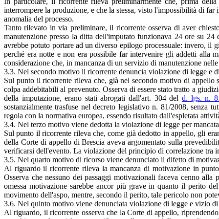
In particolare, il ricorrente rileva preliminarmente che, prima dell
interrompere la produzione, e che la stessa, visto l'impossibilità di far
anomalia del processo.
Tanto rilevato in via preliminare, il ricorrente osserva di aver chiest
manutenzione presso la ditta dell'imputato funzionava 24 ore su 24 e 
avrebbe potuto portare ad un diverso epilogo processuale: invero, il gi
perché era notte e non era possibile far intervenire gli addetti alla 
considerazione che, in mancanza di un servizio di manutenzione nelle o
3.3. Nel secondo motivo il ricorrente denuncia violazione di legge e dif
Sul punto il ricorrente rileva che, già nel secondo motivo di appello 
colpa addebitabili al prevenuto. Osserva di essere stato tratto a giudi
della imputazione, erano stati abrogati dall'art. 304 del
d. lgs. n. 
sostanzialmente trasfuse nel decreto legislativo n. 81/2008, senza tut
regola con la normativa europea, essendo risultato dall'espletata attività 
3.4. Nel terzo motivo viene dedotta la violazione di legge per mancata c
Sul punto il ricorrente rileva che, come già dedotto in appello, gli er
della Corte di appello di Brescia aveva argomentato sulla prevedibilit
verificarsi dell'evento. La violazione del principio di correlazione tr
3.5. Nel quarto motivo di ricorso viene denunciato il difetto di motivazi
Al riguardo il ricorrente rileva la mancanza di motivazione in punto 
Osserva che nessuno dei passaggi motivazionali faceva cenno alla pr
omessa motivazione sarebbe ancor più grave in quanto il perito del 
movimento dell'aspo, mentre, secondo il perito, tale pericolo non po
3.6. Nel quinto motivo viene denunciata violazione di legge e vizio di m
Al riguardo, il ricorrente osserva che la Corte di appello, riprendendo