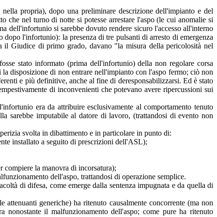
 nella propria), dopo una preliminare descrizione dell'impianto e del
to che nel turno di notte si potesse arrestare l'aspo (le cui anomalie si
a dell'infortunio si sarebbe dovuto rendere sicuro l'accesso all'interno
 dopo l'infortunio): la presenza di tre pulsanti di arresto di emergenza
va il Giudice di primo grado, davano "la misura della pericolosità nel
fosse stato informato (prima dell'infortunio) della non regolare corsa
ti la disposizione di non entrare nell'impianto con l'aspo fermo; ciò non
erenti e più definitive, anche al fine di deresponsabilizzarsi. Ed è stato
tempestivamente di inconvenienti che potevano avere ripercussioni sui
l'infortunio era da attribuire esclusivamente al comportamento tenuto
lla sarebbe imputabile al datore di lavoro, (trattandosi di evento non
erizia svolta in dibattimento e in particolare in punto di:
te installato a seguito di prescrizioni dell'ASL);
er compiere la manovra di incorsatura);
malfunzionamento dell'aspo, trattandosi di operazione semplice.
na facoltà di difesa, come emerge dalla sentenza impugnata e da quella di
 le attenuanti generiche) ha ritenuto causalmente concorrente (ma non
ura nonostante il malfunzionamento dell'aspo; come pure ha ritenuto