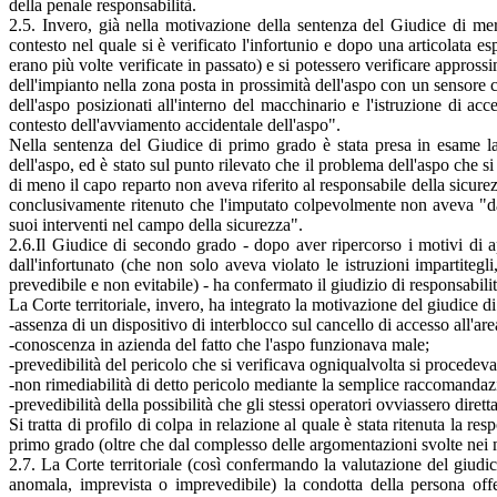
della penale responsabilità.
2.5. Invero, già nella motivazione della sentenza del Giudice di mer
contesto nel quale si è verificato l'infortunio e dopo una articolata es
erano più volte verificate in passato) e si potessero verificare appros
dell'impianto nella zona posta in prossimità dell'aspo con un sensore c
dell'aspo posizionati all'interno del macchinario e l'istruzione di a
contesto dell'avviamento accidentale dell'aspo".
Nella sentenza del Giudice di primo grado è stata presa in esame la p
dell'aspo, ed è stato sul punto rilevato che il problema dell'aspo che s
di meno il capo reparto non aveva riferito al responsabile della sicurezz
conclusivamente ritenuto che l'imputato colpevolmente non aveva "dat
suoi interventi nel campo della sicurezza".
2.6.Il Giudice di secondo grado - dopo aver ripercorso i motivi di a
dall'infortunato (che non solo aveva violato le istruzioni impartiteg
prevedibile e non evitabile) - ha confermato il giudizio di responsabilit
La Corte territoriale, invero, ha integrato la motivazione del giudice d
-assenza di un dispositivo di interblocco sul cancello di accesso all'ar
-conoscenza in azienda del fatto che l'aspo funzionava male;
-prevedibilità del pericolo che si verificava ogniqualvolta si procedeva
-non rimediabilità di detto pericolo mediante la semplice raccomandazi
-prevedibilità della possibilità che gli stessi operatori ovviassero di
Si tratta di profilo di colpa in relazione al quale è stata ritenuta la 
primo grado (oltre che dal complesso delle argomentazioni svolte nei m
2.7. La Corte territoriale (così confermando la valutazione del giud
anomala, imprevista o imprevedibile) la condotta della persona off