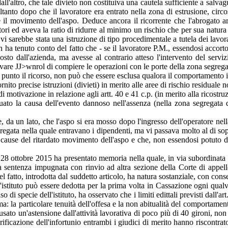
 dall'altro, che tale divieto non costituiva una cautela sufficiente a sal
oltanto dopo che il lavoratore era entrato nella zona di estrusione, circ
re il movimento dell'aspo. Deduce ancora il ricorrente che l'abrogato a
tori ed aveva la ratio di ridurre al minimo un rischio che per sua natura
i sarebbe stata una istruzione di tipo procedimentale a tutela dei lavora
n ha tenuto conto del fatto che - se il lavoratore P.M., essendosi accor
posto dall'azienda, ma avesse al contrario atteso l'intervento del servi
ervare JJ>wnrol di compiere le operazioni con le porte della zona segrega
l punto il ricorso, non può che essere esclusa qualora il comportamento im
to precise istruzioni (divieti) in merito alle aree di rischio residuale no
i motivazione in relazione agli artt. 40 e 41 c.p. (in merito alla ricostru
uato la causa dell'evento dannoso nell'assenza (nella zona segregata d
e, da un lato, che l'aspo si era mosso dopo l'ingresso dell'operatore n
segregata nella quale entravano i dipendenti, ma vi passava molto al di sop
cause del ritardato movimento dell'aspo e che, non essendosi potuto d
ta 28 ottobre 2015 ha presentato memoria nella quale, in via subordinata 
la sentenza impugnata con rinvio ad altra sezione della Corte di appello
del fatto, introdotta dal suddetto articolo, ha natura sostanziale, con co
ll'istituto può essere dedotta per la prima volta in Cassazione ogni qual
 di specie dell'istituto, ha osservato che i limiti edittali previsti dall'ar
ma: la particolare tenuità dell'offesa e la non abitualità del comportamen
sato un'astensione dall'attività lavorativa di poco più di 40 gironi, no
verificazione dell'infortunio entrambi i giudici di merito hanno riscontra