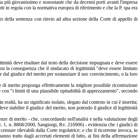
 sia più giovanissimo e nonostante che da decenni porti avanti l'impresa
tti in regola con la normativa europea di riferimento e che la P. spa era
to della sentenza con rinvio ad altra sezione della Corte di appello di
timità deve risultare dal testo della decisione impugnata e deve essere
 con la conseguenza che il sindacato di legittimità "deve essere limitato
te dal giudice del merito per sostanziare il suo convincimento, o la loro
ne di merito proponga effettivamente la migliore possibile ricostruzione
e con "i limiti di una plausibile opinabilità di apprezzamento", secondo
realtà, ha un significato isolato, slegato dal contesto in cui è inserita;
ve stabilire il giudice del merito, non potendo il giudice di legittimità
tenze di merito - che, concordando nell'analisi e nella valutazione degli
z. 1, n. 8868/2000, Sangiorgi, Rv. 216906) - evidenzia che i giudici di
ure rilevabili dalla Corte regolatrice; e che il ricorrente invoca, in
nno tratto dagli accertati elementi di fatto, ai fini della affermazione