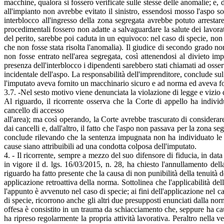
macchine, qualora si fossero verificate sulle stesse delle anomalie; e,
all'impianto non avrebbe evitato il sinistro, essendosi mosso l'aspo s
interblocco all'ingresso della zona segregata avrebbe potuto arresta
procedimentali fossero non adatte a salvaguardare la salute dei lavora
del perito, sarebbe poi caduta in un equivoco: nel caso di specie, non v
che non fosse stata risolta l'anomalia). Il giudice di secondo grado no
non fosse entrato nell'area segregata, così attenendosi al divieto im
presenza dell'interblocco i dipendenti sarebbero stati chiamati ad oss
incidentale dell'aspo. La responsabilità dell'imprenditore, conclude su
l'imputato aveva fornito un macchinario sicuro e ad norma ed aveva forni
3.7. -Nel sesto motivo viene denunciata la violazione di legge e vizio d
Al riguardo, il ricorrente osserva che la Corte di appello ha individ
cancello di accesso
all'area); ma così operando, la Corte avrebbe trascurato di considerar
dai cancelli e, dall'altro, il fatto che l'aspo non passava per la zona 
conclude rilevando che la sentenza impugnata non ha individuato le 
cause siano attribuibili ad una condotta colposa dell'imputato.
4. - Il ricorrente, sempre a mezzo del suo difensore di fiducia, in da
in vigore il d. lgs. 16/03/2015, n. 28, ha chiesto l'annullamento del
riguardo ha fatto presente che la causa di non punibilità della tenuità 
applicazione retroattiva della norma. Sottolinea che l'applicabilità de
l'appunto è avvenuto nel caso di specie; ai fini dell'applicazione nel caso
di specie, ricorrono anche gli altri due presupposti enunciati dalla nor
offesa è consistito in un trauma da schiacciamento che, seppure ha cau
ha ripreso regolarmente la propria attività lavorativa. Peraltro nella 