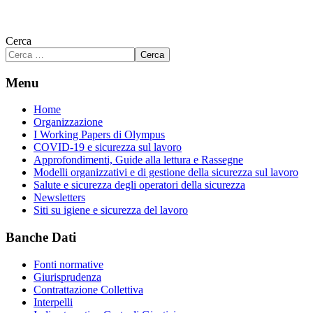
Cerca
Cerca
Menu
Home
Organizzazione
I Working Papers di Olympus
COVID-19 e sicurezza sul lavoro
Approfondimenti, Guide alla lettura e Rassegne
Modelli organizzativi e di gestione della sicurezza sul lavoro
Salute e sicurezza degli operatori della sicurezza
Newsletters
Siti su igiene e sicurezza del lavoro
Banche Dati
Fonti normative
Giurisprudenza
Contrattazione Collettiva
Interpelli