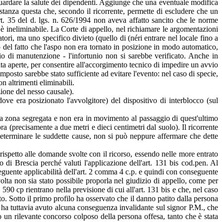
vaguardare la salute dei dipendenti. Aggiunge che una eventuale modifica
ostanza questa che, secondo il ricorrente, permette di escludere che un
rt. 35 del d. lgs. n. 626/1994 non aveva affatto sancito che le norme
 è ineliminabile. La Corte di appello, nel richiamare le argomentazioni
tori, ma uno specifico divieto (quello di (néri entrare nel locale fino a
to del fatto che l'aspo non era tornato in posizione in modo automatico,
zio di manutenzione - l'infortunio non si sarebbe verificato. Anche in
ta aperte, per consentire all'accorgimento tecnico di impedire un avvio
posto sarebbe stato sufficiente ad evitare l'evento: nel caso di specie,
n altrimenti eliminabili.
zione del nesso causale).
ove era posizionato l'avvolgitore) del dispositivo di interblocco (sul
ella zona segregata e non era in movimento al passaggio di quest'ultimo
ra (precisamente a due metri e dieci centimetri dal suolo). Il ricorrente
eterminare le suddette cause, non si può neppure affermare che dette
rispetto alle domande svolte con il ricorso, essendo nelle more entrato
 di Brescia perché valuti l'applicazione dell'art. 131 bis cod.pen. Al
nseguente applicabilità dell'art. 2 comma 4 c.p. e quindi con conseguente
volta non sia stato possibile proporla nel giudizio di appello, come per
t. 590 cp rientrano nella previsione di cui all'art. 131 bis e che, nel caso
to. Sotto il primo profilo ha osservato che il danno patito dalla persona
n ha tuttavia avuto alcuna conseguenza invalidante sul signor P.M., che
to un rilevante concorso colposo della persona offesa, tanto che è stata