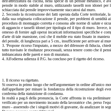
dell'attrezzatura da cucina, nella specie di un pensile metallico, e a
pensile in modo stabile al muro, utilizzando tasselli non idonei per 
schiacciata dal pensile improvvisamente staccatosi dal muro.
2. Secondo la ricostruzione dei fatti operata dalla Corte territoriale, 
dalla sua originaria collocazione il pensile, per problemi di umidità 
procedura di montaggio corretta e consona alle norme di salute e sicure
di aggancio e tasselli idonei per tipologia ed il tipo di muro. Invece,
omesso di fornire agli operai incaricati informazioni specifiche e com
d'arte di tale mansione, così che il mobile era stato fissato in maniera 
del pensile, di lunghezza pari a 5 cm., insufficiente per arrivare al mu
3. 'Propone ricorso l'imputato, a mezzo del difensore di fiducia, chiede
tutto travisato le risultanze processuali, senza tenere conto che il pens
imbiancatura delle pareti e non di muratura.
4. All'odierna udienza il P.G. ha concluso per il rigetto del ricorso.
1. Il ricorso va rigettato.
Si osserva in primo luogo che nell'argomentare in ordine all'unico moti
dall'appellante per minare la fondatezza della ricostruzione degli eve
conferma della statuizione di condanna.
In realtà a pag.6 della pronuncia, la Corte affronta in via preliminare 
verificato per un movimento incauto della lavoratrice che, perso l'equil
muro - asserendo che i singoli motivi di gravame, da analizzare in segu