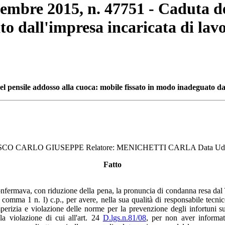
cembre 2015, n. 47751 - Caduta de
o dall'impresa incaricata di lavo
l pensile addosso alla cuoca: mobile fissato in modo inadeguato dal
USCO CARLO GIUSEPPE Relatore: MENICHETTI CARLA Data Udie
Fatto
nfermava, con riduzione della pena, la pronuncia di condanna resa dal T
83, comma 1 n. l) c.p., per avere, nella sua qualità di responsabile tec
perizia e violazione delle norme per la prevenzione degli infortuni 
la violazione di cui all'art. 24
D.lgs.n.81/08
, per non aver informat