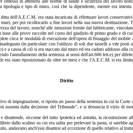
ver omesso di attenersi alle norme di salute e sicurezza del lavoro nonc
la tipologia e tipo di muro, così che la dipendente, mentre era intenta 
la ditta dell'A.E.C.M. era stata incaricata di effettuare lavori conservat
ai muri, per poi ricollocarlo a fine lavori nella sua nuova destinazione
zza del lavoro, nonché alle istruzioni fornite dal fabbricante, vincoland
 in base alle prove raccolte nel corso del giudizio di primo grado e di cu
plete circa le modalità di esecuzione dell'opera di fissaggio del mobile 
inadeguata (in particolare con l'utilizzo di soli due tasselli a vite posti 
ro) e a causa di ciò si era staccato dal muro ed era caduto addosso alla 
ndo l'annullamento della sentenza ai sensi dell'art.606 lett.e) per difetto
ile era stato riposizionato da oltre tre mesi e che l'A.E.C.M. si era limi
Diritto
vo di impugnazione, si riporta un passo della sentenza in cui la Corte d
nti assunta dalla decisione del Tribunale", e si denuncia il vizio di m
e disattende, siccome del tutto ipotetica ed astratta, la ricostruzione alt
ibrio dallo scalino su cui era salita per prelevare la pasta, si sarebbe 
ito, andavano anch'essi disattesi ad eccezione di quello relativo al tra