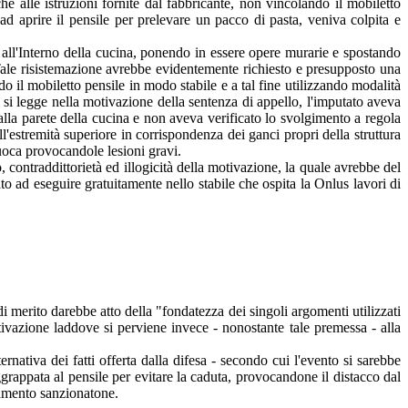
hé alle istruzioni fornite dal fabbricante, non vincolando il mobiletto
ad aprire il pensile per prelevare un pacco di pasta, veniva colpita e
ivi all'Interno della cucina, ponendo in essere opere murarie e spostando
. Tale risistemazione avrebbe evidentemente richiesto e presupposto una
o il mobiletto pensile in modo stabile e a tal fine utilizzando modalità
i si legge nella motivazione della sentenza di appello, l'imputato aveva
alla parete della cucina e non aveva verificato lo svolgimento a regola
all'estremità superiore in corrispondenza dei ganci propri della struttura
cuoca provocandole lesioni gravi.
, contraddittorietà ed illogicità della motivazione, la quale avrebbe del
tato ad eseguire gratuitamente nello stabile che ospita la Onlus lavori di
i merito darebbe atto della "fondatezza dei singoli argomenti utilizzati
otivazione laddove si perviene invece - nonostante tale premessa - alla
ernativa dei fatti offerta dalla difesa - secondo cui l'evento si sarebbe
aggrappata al pensile per evitare la caduta, provocandone il distacco dal
ttamento sanzionatone.