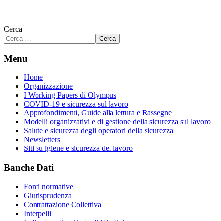
Cerca
Cerca
Menu
Home
Organizzazione
I Working Papers di Olympus
COVID-19 e sicurezza sul lavoro
Approfondimenti, Guide alla lettura e Rassegne
Modelli organizzativi e di gestione della sicurezza sul lavoro
Salute e sicurezza degli operatori della sicurezza
Newsletters
Siti su igiene e sicurezza del lavoro
Banche Dati
Fonti normative
Giurisprudenza
Contrattazione Collettiva
Interpelli