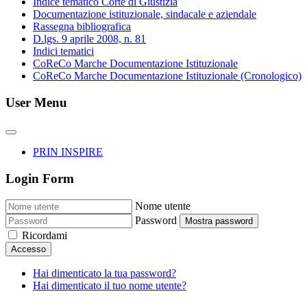
Indice tematico Corte di Giustizia
Documentazione istituzionale, sindacale e aziendale
Rassegna bibliografica
D.lgs. 9 aprile 2008, n. 81
Indici tematici
CoReCo Marche Documentazione Istituzionale
CoReCo Marche Documentazione Istituzionale (Cronologico)
User Menu
PRIN INSPIRE
Login Form
Nome utente
Password
Mostra password
Ricordami
Accesso
Hai dimenticato la tua password?
Hai dimenticato il tuo nome utente?