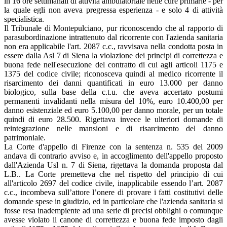
in 16 ore settimanali di attività ambulatoriale nelle cure primarie - per
la quale egli non aveva pregressa esperienza - e solo 4 di attività
specialistica.
Il Tribunale di Montepulciano, pur riconoscendo che al rapporto di
parasubordinazione intrattenuto dal ricorrente con l'azienda sanitaria
non era applicabile l'art. 2087 c.c., ravvisava nella condotta posta in
essere dalla Asl 7 di Siena la violazione dei principi di correttezza e
buona fede nell'esecuzione del contratto di cui agli articoli 1175 e
1375 del codice civile; riconosceva quindi al medico ricorrente il
risarcimento dei danni quantificati in euro 13.000 per danno
biologico, sulla base della c.t.u. che aveva accertato postumi
permanenti invalidanti nella misura del 10%, euro 10.400,00 per
danno esistenziale ed euro 5.100,00 per danno morale, per un totale
quindi di euro 28.500. Rigettava invece le ulteriori domande di
reintegrazione nelle mansioni e di risarcimento del danno
patrimoniale.
La Corte d'appello di Firenze con la sentenza n. 535 del 2009
andava di contrario avviso e, in accoglimento dell'appello proposto
dall'Azienda Usl n. 7 di Siena, rigettava la domanda proposta dal
L.B.. La Corte premetteva che nel rispetto del principio di cui
all'articolo 2697 del codice civile, inapplicabile essendo l’art. 2087
c.c., incombeva sull’attore l’onere di provare i fatti costitutivi delle
domande spese in giudizio, ed in particolare che l'azienda sanitaria si
fosse resa inadempiente ad una serie di precisi obblighi o comunque
avesse violato il canone di correttezza e buona fede imposto dagli