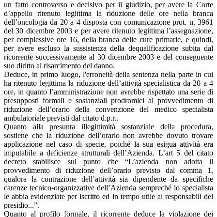
un fatto controverso e decisivo per il giudizio, per avere la Corte
d’appello ritenuto legittima la riduzione delle ore nella branca
dell’oncologia da 20 a 4 disposta con comunicazione prot. n. 3961
del 30 dicembre 2003 e per avere ritenuto legittima l’assegnazione,
per complessive ore 16, della branca delle cure primarie, e quindi,
per avere escluso la sussistenza della dequalificazione subita dal
ricorrente successivamente al 30 dicembre 2003 e del conseguente
suo diritto al risarcimento del danno.
Deduce, in primo luogo, l'erroneità della sentenza nella parte in cui
ha ritenuto legittima la riduzione dell’attività specialistica da 20 a 4
ore, in quanto l’amministrazione non avrebbe rispettato una serie di
presupposti formali e sostanziali prodromici al provvedimento di
riduzione dell’orario della convenzione del medico specialista
ambulatoriale previsti dal citato d.p.r..
Quanto alla presunta illegittimità sostanziale della procedura,
sostiene che la riduzione dell’orario non avrebbe dovuto trovare
applicazione nel caso di specie, poiché la sua esigua attività era
imputabile a deficienze strutturali dell’Azienda. L’art 5 del citato
decreto stabilisce sul punto che “L’azienda non adotta il
provvedimento di riduzione dell’orario previsto dal comma 1,
qualora la contrazione dell’attività sia dipendente da specifiche
carenze tecnico-organizzative dell’Azienda sempreché lo specialista
le abbia evidenziate per iscritto ed in tempo utile ai responsabili del
presidio...”.
Quanto al profilo formale, il ricorrente deduce la violazione dei