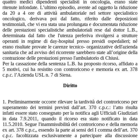
quattro medici dipendenti specialisti in oncologia, erano state
ritenute infondate. L’ultimo episodio, avente ad oggetto la riduzione
da 20 a 4 ore di attività ambulatoriale nel settore specialistico
oncologico, derivava poi dal fatto, riferito dalle deposizioni
testimoniali, che vi era stata una prolungata e documentata riduzione
delle prestazioni specialistiche ambulatoriali rese dal dottor L.B.,
determinata dal fatto che l'utenza preferiva rivolgersi a strutture
operanti in regime di day-hospital presso presidi ospedalieri; né
erano risultate provate le carenze tecnico- organizzative dell'azienda
sanitaria che ad avviso del ricorrente sarebbero state all’origine della
contrazione delle prestazioni presso l'ambulatorio di Chiusi.
Per la cassazione della sentenza L.B. ha proposto ricorso, affidato a
5 motivi, cui ha resistito con controricorso e memoria ex art. 378
c.p.c. l’Azienda USL n. 7 di Siena.
Diritto
1. Preliminarmente occorre rilevare la tardività del controricorso per
superamento dei termini previsti dall’art. 370 c.p.c.: l’atto risulta
infatti essere stato consegnato per la notifica agli Ufficiali Giudiziari
in data 7.9.2011, quando il ricorso era stato notificato in data
11.5.2010. Segue l'inammissibilità del controricorso e della memoria
ex art. 378 c.p.c,, essendo la parte ai sensi del I comma dell’art. 370
c.p.c. facoltizzata esclusivamente a partecipare alla discussione