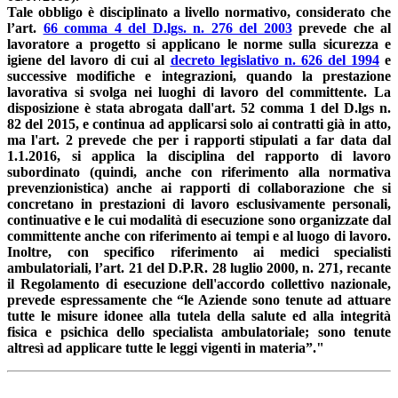
Tale obbligo è disciplinato a livello normativo, considerato che
l’art.
66 comma 4 del D.lgs. n. 276 del 2003
prevede che al
lavoratore a progetto si applicano le norme sulla sicurezza e
igiene del lavoro di cui al
decreto legislativo n. 626 del 1994
e
successive modifiche e integrazioni, quando la prestazione
lavorativa si svolga nei luoghi di lavoro del committente. La
disposizione è stata abrogata dall'art. 52 comma 1 del D.lgs n.
82 del 2015, e continua ad applicarsi solo ai contratti già in atto,
ma l'art. 2 prevede che per i rapporti stipulati a far data dal
1.1.2016, si applica la disciplina del rapporto di lavoro
subordinato (quindi, anche con riferimento alla normativa
prevenzionistica) anche ai rapporti di collaborazione che si
concretano in prestazioni di lavoro esclusivamente personali,
continuative e le cui modalità di esecuzione sono organizzate dal
committente anche con riferimento ai tempi e al luogo di lavoro.
Inoltre, con specifico riferimento ai medici specialisti
ambulatoriali, l’art. 21 del D.P.R. 28 luglio 2000, n. 271, recante
il Regolamento di esecuzione dell'accordo collettivo nazionale,
prevede espressamente che “le Aziende sono tenute ad attuare
tutte le misure idonee alla tutela della salute ed alla integrità
fisica e psichica dello specialista ambulatoriale; sono tenute
altresì ad applicare tutte le leggi vigenti in materia”."