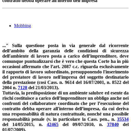
contratto debba operare all'interno dell’impresa
Mobbing
..." Sulla questione posta in via generale dal ricorrente
dell’ambito della garanzia delle condizioni di sicurezza
dell'ambiente di lavoro posta a carico dell’imprenditore, deve
comunque puntualizzarsi che è vero che questa Corte ha in più
occasioni affermato che l’art. 2087 c.c. riguarda esclusivamente
il rapporto di lavoro subordinato, presupponendo l'inserimento
del prestatore di lavoro nell'impresa del soggetto destinatario
della prestazione (così Cass. n. 9614 del 16/07/2001, n. 8522 del
2004 n.
7128
del 21/03/2013).
Tuttavia, la predisposizione di un ambiente salubre ed esente da
rischi costituisce a carico dell’imprenditore un obbligo anche nei
confronti del collaboratore coordinato che per l’esecuzione del
contratto debba operare all'interno dell’impresa, da cui deriva
una responsabilità di natura contrattuale, nonché una possibile
responsabilità penale (v. in particolare la Cass. pen., n.
35534
del 14/05/2015, n.
42465
del 09/07/2010, n.
37840
del
01/07/2009).