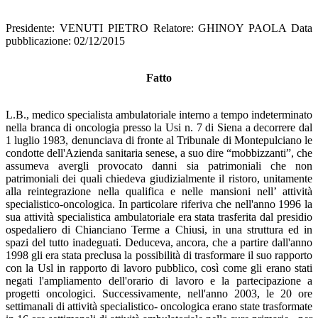
Presidente: VENUTI PIETRO Relatore: GHINOY PAOLA Data
pubblicazione: 02/12/2015
Fatto
L.B., medico specialista ambulatoriale interno a tempo indeterminato
nella branca di oncologia presso la Usi n. 7 di Siena a decorrere dal
1 luglio 1983, denunciava di fronte al Tribunale di Montepulciano le
condotte dell'Azienda sanitaria senese, a suo dire “mobbizzanti”, che
assumeva avergli provocato danni sia patrimoniali che non
patrimoniali dei quali chiedeva giudizialmente il ristoro, unitamente
alla reintegrazione nella qualifica e nelle mansioni nell’ attività
specialistico-oncologica. In particolare riferiva che nell'anno 1996 la
sua attività specialistica ambulatoriale era stata trasferita dal presidio
ospedaliero di Chianciano Terme a Chiusi, in una struttura ed in
spazi del tutto inadeguati. Deduceva, ancora, che a partire dall'anno
1998 gli era stata preclusa la possibilità di trasformare il suo rapporto
con la Usl in rapporto di lavoro pubblico, così come gli erano stati
negati l'ampliamento dell'orario di lavoro e la partecipazione a
progetti oncologici. Successivamente, nell'anno 2003, le 20 ore
settimanali di attività specialistico- oncologica erano state trasformate