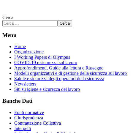
Cerca
Cerca
Menu
Home
Organizzazione
I Working Papers di Olympus
COVID-19 e sicurezza sul lavoro
Approfondimenti, Guide alla lettura e Rassegne
Modelli organizzativi e di gestione della sicurezza sul lavoro
Salute e sicurezza degli operatori della sicurezza
Newsletters
Siti su igiene e sicurezza del lavoro
Banche Dati
Fonti normative
Giurisprudenza
Contrattazione Collettiva
Interpelli