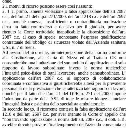
orale.
2.1 motivi di ricorso possono essere così riassunti:
2. 1. Il primo, lamenta violazione o falsa applicazione dell’art 2087
c.c., dell’art. 21 del d.p.r. 271/2000, dell’art 1218 c.c. e dell’art 2697
c.c., nonché omessa, insufficiente o contraddittoria motivazione
circa un fatto controverso e decisivo per il giudizio, per avere
ritenuto la Corte territoriale inapplicabile la disposizione dell’art.
2087 c.c. al caso di specie, nonostante l’espressa qualificazione
contrattuale dell’obbligo di sicurezza violato dall’Azienda sanitaria
USL n. 7 di Siena.
Ad avviso del ricorrente, un’interpretazione della norma conforme
alla Costituzione, alla Carta di Nizza ed al Trattato CE non
consentirebbe una limitazione del suo ambito di applicazione al solo
rapporto di lavoro subordinato; invero la norma tutelerebbe
l’integrità psico-fisica di ogni lavoratore, anche parasubordinato. L’
applicazione dell’art 2087 c.c. al rapporto di collaborazione
coordinata e continuativa si giustificherebbe altresì per la prevalente
personalità della prestazione che caratterizza tale rapporto di lavoro,
nonché per il fatto che l’art. 21 del DPR n. 271 del 2000 impone
l’adozione da parte della ASL di tutte le misure idonee a tutelare
l’integrità fisica e psichica dello specialista ambulatoriale.
In secondo luogo, il ricorrente contesta la falsa applicazione dell’art
1218 e dell’art. 2697 c.c. per aver ritenuto la Corte d’ appello che
“non trovando applicazione la norma dell’art. 2087 c.c., il dott. L.B.
avrebbe dovuto provare l’inadempimento dell’azienda convenuta ai