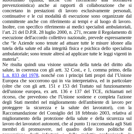
prevenzionistica) anche ai rapporti di collaborazione che si
concretano in prestazioni di lavoro esclusivamente personali,
continuative e le cui modalità di esecuzione sono organizzate dal
committente anche con riferimento ai tempi e al luogo di lavoro.
Inoltre, con specifico riferimento ai medici specialisti ambulatoriali,
l’art. 21 del D.P.R. 28 luglio 2000, n. 271, recante il Regolamento di
esecuzione dell'accordo collettivo nazionale, prevede espressamente
che “le Aziende sono tenute ad attuare tutte le misure idonee alla
tutela della salute ed alla integrità fisica e psichica dello specialista
ambulatoriale; sono tenute altresì ad applicare tutte le leggi vigenti in
materia”.
Ne risulta quindi una visione unitaria della tutela del diritto alla
salute, in coerenza con gli artt. 32 Cost., e 1, comma primo, della
L.n. 833 del 1978
, nonché con i principi fatti propri dal l’Unione
Europea che soccorrono qui in via interpretativa, ed in particolare
(oltre che con gli artt. 151 e 153 del Trattato sul funzionamento
dell'unione europea, ex artt. 136 e 137 del TCE, richiamati nel
ricorso, che prevedono che l'Unione sostiene e completa l'azione
degli Stati membri nel miglioramento dell'ambiente di lavoro per
proteggere la sicurezza e la salute dei lavoratori), con la
Raccomandazione del Consiglio del 18 febbraio 2003, relativa al
miglioramento della protezione della salute e della sicurezza sul
lavoro dei lavoratori autonomi, che al punto 1) raccomanda agli Stati
membri di promuovere, nel quadro delle loro politiche di