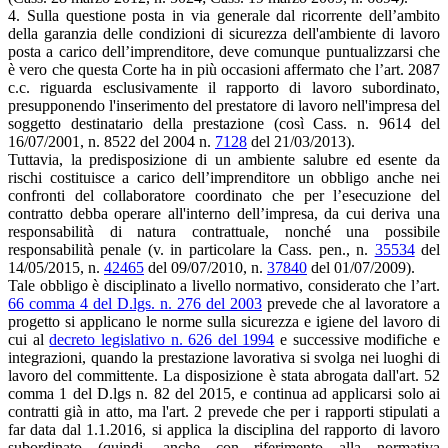
4. Sulla questione posta in via generale dal ricorrente dell’ambito
della garanzia delle condizioni di sicurezza dell'ambiente di lavoro
posta a carico dell’imprenditore, deve comunque puntualizzarsi che
è vero che questa Corte ha in più occasioni affermato che l’art. 2087
c.c. riguarda esclusivamente il rapporto di lavoro subordinato,
presupponendo l'inserimento del prestatore di lavoro nell'impresa del
soggetto destinatario della prestazione (così Cass. n. 9614 del
16/07/2001, n. 8522 del 2004 n.
7128
del 21/03/2013).
Tuttavia, la predisposizione di un ambiente salubre ed esente da
rischi costituisce a carico dell’imprenditore un obbligo anche nei
confronti del collaboratore coordinato che per l’esecuzione del
contratto debba operare all'interno dell’impresa, da cui deriva una
responsabilità di natura contrattuale, nonché una possibile
responsabilità penale (v. in particolare la Cass. pen., n.
35534
del
14/05/2015, n.
42465
del 09/07/2010, n.
37840
del 01/07/2009).
Tale obbligo è disciplinato a livello normativo, considerato che l’art.
66 comma 4 del D.lgs. n. 276 del 2003
prevede che al lavoratore a
progetto si applicano le norme sulla sicurezza e igiene del lavoro di
cui al
decreto legislativo n. 626 del 1994
e successive modifiche e
integrazioni, quando la prestazione lavorativa si svolga nei luoghi di
lavoro del committente. La disposizione è stata abrogata dall'art. 52
comma 1 del D.lgs n. 82 del 2015, e continua ad applicarsi solo ai
contratti già in atto, ma l'art. 2 prevede che per i rapporti stipulati a
far data dal 1.1.2016, si applica la disciplina del rapporto di lavoro
subordinato (quindi, anche con riferimento alla normativa