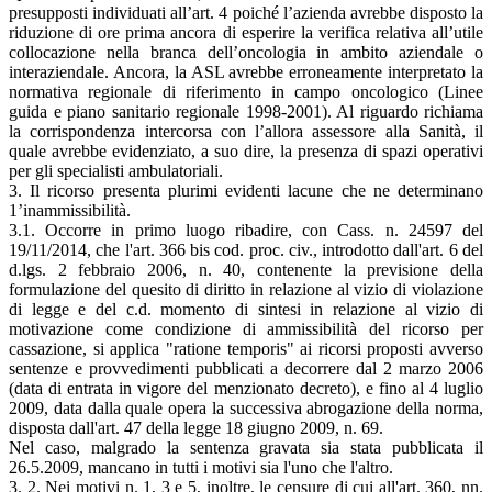
presupposti individuati all’art. 4 poiché l’azienda avrebbe disposto la
riduzione di ore prima ancora di esperire la verifica relativa all’utile
collocazione nella branca dell’oncologia in ambito aziendale o
interaziendale. Ancora, la ASL avrebbe erroneamente interpretato la
normativa regionale di riferimento in campo oncologico (Linee
guida e piano sanitario regionale 1998-2001). Al riguardo richiama
la corrispondenza intercorsa con l’allora assessore alla Sanità, il
quale avrebbe evidenziato, a suo dire, la presenza di spazi operativi
per gli specialisti ambulatoriali.
3. Il ricorso presenta plurimi evidenti lacune che ne determinano
1’inammissibilità.
3.1. Occorre in primo luogo ribadire, con Cass. n. 24597 del
19/11/2014, che l'art. 366 bis cod. proc. civ., introdotto dall'art. 6 del
d.lgs. 2 febbraio 2006, n. 40, contenente la previsione della
formulazione del quesito di diritto in relazione al vizio di violazione
di legge e del c.d. momento di sintesi in relazione al vizio di
motivazione come condizione di ammissibilità del ricorso per
cassazione, si applica "ratione temporis" ai ricorsi proposti avverso
sentenze e provvedimenti pubblicati a decorrere dal 2 marzo 2006
(data di entrata in vigore del menzionato decreto), e fino al 4 luglio
2009, data dalla quale opera la successiva abrogazione della norma,
disposta dall'art. 47 della legge 18 giugno 2009, n. 69.
Nel caso, malgrado la sentenza gravata sia stata pubblicata il
26.5.2009, mancano in tutti i motivi sia l'uno che l'altro.
3. 2. Nei motivi n. 1, 3 e 5, inoltre, le censure di cui all'art. 360, nn.