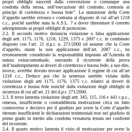
propri obblighi nascenti dalla convenzione o comunque una
condotta della stessa, nell’esecuzione del contratto, contraria ai
principi di correttezza e buona fede”. La statuizione della Corte
d’appello sarebbe erronea e contraria al disposto di cui all’art 1218
c.c., poiché sarebbe stata la A.S.L. 7 a dover dimostrare il corretto
adempimento ai propri obblighi di protezione.
2.2. Il secondo motivo denuncia violazione o falsa applicazione
degli artt. 1175, 1176, 1218, 1229, 1375 e 2697 c.c. in combinato
disposto con l’art. 21 d.p.r. n. 271/2000 ed assume che la Corte
d’appello, stante la non applicazione dell’art. 2087 c.c., ha
erroneamente considerato la responsabilità imputata all’Azienda di
natura extracontrattuale, onerando il ricorrente della prova
dell’inadempimento ai doveri di correttezza e buona fede; a suo dire,
invece, avrebbe dovuto trovare applicazione il regime di cui all’art
1218 c.c.. Deduce poi che la sentenza sarebbe viziata dalla
violazione degli arti 1175, 1176, 1375 c.c. relativi ai doveri di
correttezza e buona fede nonché dalla violazione degli obblighi di
sicurezza di cui all’art. 21 del d.p.r. 271/2000.
2.3. Il terzo lamenta violazione degli artt. 345, 115, 116 e 441 c.p.c.,
omessa, insufficiente o contraddittoria motivazione circa un fatto
controverso e decisivo per il giudizio per avere la Corte d’appello
ritenuto insufficienti le dichiarazioni testimoniali rese nel giudizio di
primo grado in merito alla condotta vessatoria tenuta nei confronti
del ricorrente.
2.4. Il quarto motivo lamenta il vizio di motivazione per avere la