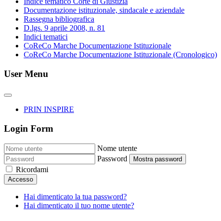
Indice tematico Corte di Giustizia
Documentazione istituzionale, sindacale e aziendale
Rassegna bibliografica
D.lgs. 9 aprile 2008, n. 81
Indici tematici
CoReCo Marche Documentazione Istituzionale
CoReCo Marche Documentazione Istituzionale (Cronologico)
User Menu
PRIN INSPIRE
Login Form
Nome utente
Password
Mostra password
Ricordami
Accesso
Hai dimenticato la tua password?
Hai dimenticato il tuo nome utente?