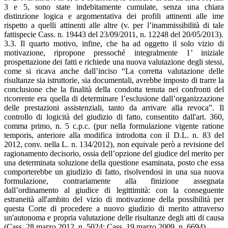
3 e 5, sono state indebitamente cumulate, senza una chiara
distinzione logica e argomentativa dei profili attinenti alle ime
rispetto a quelli attinenti alle altre (v. per l’inammissibilità di tale
fattispecie Cass. n. 19443 del 23/09/2011, n. 12248 del 20/05/2013).
3.3. Il quarto motivo, infine, che ha ad oggetto il solo vizio di
motivazione, ripropone pressoché integralmente 1’ iniziale
prospettazione dei fatti e richiede una nuova valutazione degli stessi,
come si ricava anche dall’inciso “La corretta valutazione delle
risultanze sia istruttorie, sia documentali, avrebbe imposto di trarre la
conclusione che la finalità della condotta tenuta nei confronti del
ricorrente era quella di determinare l’esclusione dall’organizzazione
delle prestazioni assistenziali, tanto da arrivare alla revoca”. Il
controllo di logicità del giudizio di fatto, consentito dall'art. 360,
comma primo, n. 5 c.p.c. (pur nella formulazione vigente ratione
temporis, anteriore alla modifica introdotta con il D.L. n. 83 del
2012, conv. nella L. n. 134/2012), non equivale però a revisione del
ragionamento decisorio, ossia dell’opzione del giudice del merito per
una determinata soluzione della questione esaminata, posto che essa
comporterebbe un giudizio di fatto, risolvendosi in una sua nuova
formulazione, contrariamente alla finizione assegnata
dall’ordinamento al giudice di legittimità: con la conseguente
estraneità all'ambito del vizio di motivazione della possibilità per
questa Corte di procedere a nuovo giudizio di merito attraverso
un'autonoma e propria valutazione delle risultanze degli atti di causa
(Cass. 28 marzo 2012, n. 5024; Cass. 19 marzo 2009, n. 6694).