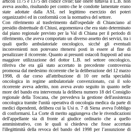
articoli 1175 e 1375 del codice civile; tale onere tuttavia il L.B. non
aveva assolto, risultando per contro che le condotte lamentate erano
state adottate dalla ASL nel legittimo esercizio dei poteri
organizzativi ed in conformità con la normativa del settore.
Con riferimento al trasferimento dall'ospedale di Chianciano al
presidio distrettuale di Chiusi, argomentava che era stato determinato
dal piano regionale previsto per la Val di Chiana per il periodo di
riferimento, che aveva comportato un diverso assetto dei servizi, tra i
quali quello ambulatoriale oncologico, sicché gli eventuali
inconvenienti non potevano ritenersi posti in essere al fine di
penalizzare il ricorrente. Quanto ai presunti ostacoli frapposti ad una
maggiore utilizzazione del dottor L.B. nel settore oncologico,
riferiva che era già stato accertato in precedente controversia
promossa dal medesimo ricorrente che la deliberazione del 12 marzo
1998, di dar corso all'attribuzione di 10 ore nella specialità
oncologica in regime ambulatoriale convenzionato, cui il solo
ricorrente aveva aderito, non aveva avuto seguito in quanto nelle
more del bando era intervenuta la delibera numero 18 del Consiglio
regionale della Toscana, che prevedeva la gestione dell'assistenza
oncologica tramite l'unità operativa di oncologia medica da parte di
medici dipendenti, delibera cui la Usi n. 7 di Siena aveva l'obbligo
di conformarsi. La Corte di merito aggiungeva che le rivendicazioni
dell'appellante sia di fronte al giudice ordinario che a quello
amministrativo, con le quali si chiedeva che fosse accertata
l'illegittimità della revoca del bando del 1998 per l’assunzione di