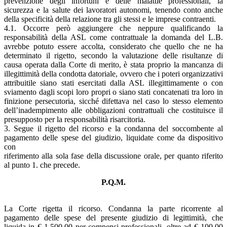
prevenzione degli infortuni e delle malattie professionali, la
sicurezza e la salute dei lavoratori autonomi, tenendo conto anche
della specificità della relazione tra gli stessi e le imprese contraenti.
4.1. Occorre però aggiungere che neppure qualificando la
responsabilità della ASL come contrattuale la domanda del L.B.
avrebbe potuto essere accolta, considerato che quello che ne ha
determinato il rigetto, secondo la valutazione delle risultanze di
causa operata dalla Corte di merito, è stata proprio la mancanza di
illegittimità della condotta datoriale, ovvero che i poteri organizzativi
attribuitile siano stati esercitati dalla ASL illegittimamente o con
sviamento dagli scopi loro propri o siano stati concatenati tra loro in
finizione persecutoria, sicché difettava nel caso lo stesso elemento
dell’inadempimento alle obbligazioni contrattuali che costituisce il
presupposto per la responsabilità risarcitoria.
3. Segue il rigetto del ricorso e la condanna del soccombente al
pagamento delle spese del giudizio, liquidate come da dispositivo
con
riferimento alla sola fase della discussione orale, per quanto riferito
al punto 1. che precede.
P.Q.M.
La Corte rigetta il ricorso. Condanna la parte ricorrente al
pagamento delle spese del presente giudizio di legittimità, che
liquida in € 1.500,00 per compensi professionali, oltre ad € 100,00