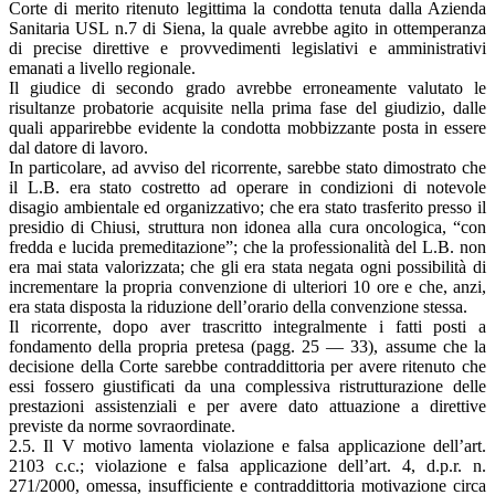
Corte di merito ritenuto legittima la condotta tenuta dalla Azienda
Sanitaria USL n.7 di Siena, la quale avrebbe agito in ottemperanza
di precise direttive e provvedimenti legislativi e amministrativi
emanati a livello regionale.
Il giudice di secondo grado avrebbe erroneamente valutato le
risultanze probatorie acquisite nella prima fase del giudizio, dalle
quali apparirebbe evidente la condotta mobbizzante posta in essere
dal datore di lavoro.
In particolare, ad avviso del ricorrente, sarebbe stato dimostrato che
il L.B. era stato costretto ad operare in condizioni di notevole
disagio ambientale ed organizzativo; che era stato trasferito presso il
presidio di Chiusi, struttura non idonea alla cura oncologica, “con
fredda e lucida premeditazione”; che la professionalità del L.B. non
era mai stata valorizzata; che gli era stata negata ogni possibilità di
incrementare la propria convenzione di ulteriori 10 ore e che, anzi,
era stata disposta la riduzione dell’orario della convenzione stessa.
Il ricorrente, dopo aver trascritto integralmente i fatti posti a
fondamento della propria pretesa (pagg. 25 — 33), assume che la
decisione della Corte sarebbe contraddittoria per avere ritenuto che
essi fossero giustificati da una complessiva ristrutturazione delle
prestazioni assistenziali e per avere dato attuazione a direttive
previste da norme sovraordinate.
2.5. Il V motivo lamenta violazione e falsa applicazione dell’art.
2103 c.c.; violazione e falsa applicazione dell’art. 4, d.p.r. n.
271/2000, omessa, insufficiente e contraddittoria motivazione circa