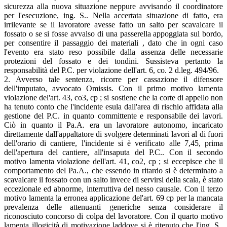
sicurezza alla nuova situazione neppure avvisando il coordinatore
per l'esecuzione, ing. S.. Nella accertata situazione di fatto, era
irrilevante se il lavoratore avesse fatto un salto per scavalcare il
fossato o se si fosse avvalso di una passerella appoggiata sul bordo,
per consentire il passaggio dei materiali , dato che in ogni caso
l'evento era stato reso possibile dalla assenza delle necessarie
protezioni del fossato e dei tondini. Sussisteva pertanto la
responsabilità del P.C. per violazione dell'art. 6, co. 2 d.leg. 494/96.
2. Avverso tale sentenza, ricorre per cassazione il difensore
dell'imputato, avvocato Omissis. Con il primo motivo lamenta
violazione del'art. 43, co3, cp ; si sostiene che la corte di appello non
ha tenuto conto che l'incidente esula dall'area di rischio affidata alla
gestione del P.C. in quanto committente e responsabile dei lavori.
Ciò in quanto il Pa.A. era un lavoratore autonomo, incaricato
direttamente dall'appaltatore di svolgere determinati lavori al di fuori
dell'orario di cantiere, l'incidente si è verificato alle 7,45, prima
dell'apertura del cantiere, all'insaputa del P.C.. Con il secondo
motivo lamenta violazione dell'art. 41, co2, cp ; si eccepisce che il
comportamento del Pa.A., che essendo in ritardo si è determinato a
scavalcare il fossato con un salto invece di servirsi della scala, è stato
eccezionale ed abnorme, interruttiva del nesso causale. Con il terzo
motivo lamenta la erronea applicazione del'art. 69 cp per la mancata
prevalenza delle attenuanti generiche senza considerare il
riconosciuto concorso di colpa del lavoratore. Con il quarto motivo
lamenta illogicità di motivazione laddove si è ritenuto che l'ing. S.,