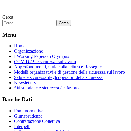
Cerca
Cerca
Menu
Home
Organizzazione
I Working Papers di Olympus
COVID-19 e sicurezza sul lavoro
Approfondimenti, Guide alla lettura e Rassegne
Modelli organizzativi e di gestione della sicurezza sul lavoro
Salute e sicurezza degli operatori della sicurezza
Newsletters
Siti su igiene e sicurezza del lavoro
Banche Dati
Fonti normative
Giurisprudenza
Contrattazione Collettiva
Interpelli