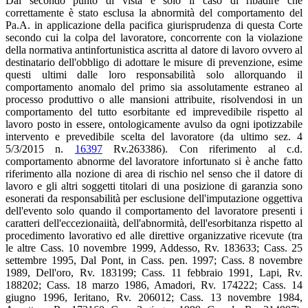
Dal secondo punto di vista è solo il caso di ribadire che
correttamente è stato esclusa la abnormità del comportamento del
Pa.A. in applicazione della pacifica giurisprudenza di questa Corte
secondo cui la colpa del lavoratore, concorrente con la violazione
della normativa antinfortunistica ascritta al datore di lavoro ovvero al
destinatario dell'obbligo di adottare le misure di prevenzione, esime
questi ultimi dalle loro responsabilità solo allorquando il
comportamento anomalo del primo sia assolutamente estraneo al
processo produttivo o alle mansioni attribuite, risolvendosi in un
comportamento del tutto esorbitante ed imprevedibile rispetto al
lavoro posto in essere, ontologicamente avulso da ogni ipotizzabile
intervento e prevedibile scelta del lavoratore (da ultimo sez. 4
5/3/2015 n.
16397
Rv.263386). Con riferimento al c.d.
comportamento abnorme del lavoratore infortunato si è anche fatto
riferimento alla nozione di area di rischio nel senso che il datore di
lavoro e gli altri soggetti titolari di una posizione di garanzia sono
esonerati da responsabilità per esclusione dell'imputazione oggettiva
dell'evento solo quando il comportamento del lavoratore presenti i
caratteri dell'eccezionaiità, dell'abnormità, dell'esorbitanza rispetto al
procedimento lavorativo ed alle direttive organizzative ricevute (tra
le altre Cass. 10 novembre 1999, Addesso, Rv. 183633; Cass. 25
settembre 1995, Dal Pont, in Cass. pen. 1997; Cass. 8 novembre
1989, Dell'oro, Rv. 183199; Cass. 11 febbraio 1991, Lapi, Rv.
188202; Cass. 18 marzo 1986, Amadori, Rv. 174222; Cass. 14
giugno 1996, Ieritano, Rv. 206012; Cass. 13 novembre 1984,