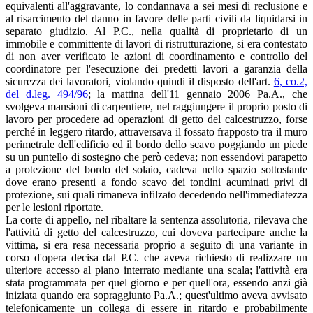
equivalenti all'aggravante, lo condannava a sei mesi di reclusione e
al risarcimento del danno in favore delle parti civili da liquidarsi in
separato giudizio. Al P.C., nella qualità di proprietario di un
immobile e committente di lavori di ristrutturazione, si era contestato
di non aver verificato le azioni di coordinamento e controllo del
coordinatore per l'esecuzione dei predetti lavori a garanzia della
sicurezza dei lavoratori, violando quindi il disposto dell'art.
6, co.2,
del d.leg. 494/96
; la mattina dell'11 gennaio 2006 Pa.A., che
svolgeva mansioni di carpentiere, nel raggiungere il proprio posto di
lavoro per procedere ad operazioni di getto del calcestruzzo, forse
perché in leggero ritardo, attraversava il fossato frapposto tra il muro
perimetrale dell'edificio ed il bordo dello scavo poggiando un piede
su un puntello di sostegno che però cedeva; non essendovi parapetto
a protezione del bordo del solaio, cadeva nello spazio sottostante
dove erano presenti a fondo scavo dei tondini acuminati privi di
protezione, sui quali rimaneva infilzato decedendo nell'immediatezza
per le lesioni riportate.
La corte di appello, nel ribaltare la sentenza assolutoria, rilevava che
l'attività di getto del calcestruzzo, cui doveva partecipare anche la
vittima, si era resa necessaria proprio a seguito di una variante in
corso d'opera decisa dal P.C. che aveva richiesto di realizzare un
ulteriore accesso al piano interrato mediante una scala; l'attività era
stata programmata per quel giorno e per quell'ora, essendo anzi già
iniziata quando era sopraggiunto Pa.A.; quest'ultimo aveva avvisato
telefonicamente un collega di essere in ritardo e probabilmente