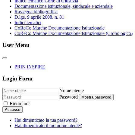
Indice tematico Corte di Giustizia
Documentazione istituzionale, sindacale e aziendale
Rassegna bibliografica
D.lgs. 9 aprile 2008, n. 81
Indici tematici
CoReCo Marche Documentazione Istituzionale
CoReCo Marche Documentazione Istituzionale (Cronologico)
User Menu
PRIN INSPIRE
Login Form
Nome utente
Password
Mostra password
Ricordami
Accesso
Hai dimenticato la tua password?
Hai dimenticato il tuo nome utente?