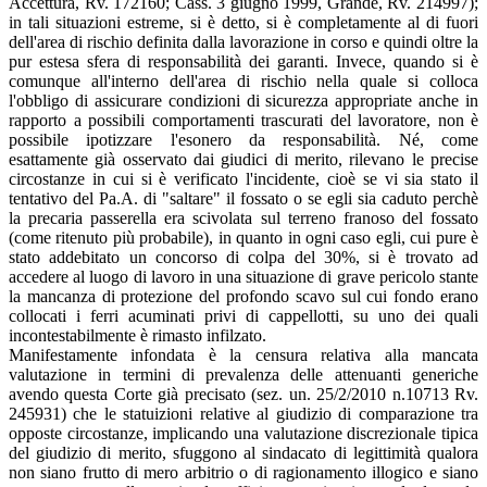
Accettura, Rv. 172160; Cass. 3 giugno 1999, Grande, Rv. 214997);
in tali situazioni estreme, si è detto, si è completamente al di fuori
dell'area di rischio definita dalla lavorazione in corso e quindi oltre la
pur estesa sfera di responsabilità dei garanti. Invece, quando si è
comunque all'interno dell'area di rischio nella quale si colloca
l'obbligo di assicurare condizioni di sicurezza appropriate anche in
rapporto a possibili comportamenti trascurati del lavoratore, non è
possibile ipotizzare l'esonero da responsabilità. Né, come
esattamente già osservato dai giudici di merito, rilevano le precise
circostanze in cui si è verificato l'incidente, cioè se vi sia stato il
tentativo del Pa.A. di "saltare" il fossato o se egli sia caduto perchè
la precaria passerella era scivolata sul terreno franoso del fossato
(come ritenuto più probabile), in quanto in ogni caso egli, cui pure è
stato addebitato un concorso di colpa del 30%, si è trovato ad
accedere al luogo di lavoro in una situazione di grave pericolo stante
la mancanza di protezione del profondo scavo sul cui fondo erano
collocati i ferri acuminati privi di cappellotti, su uno dei quali
incontestabilmente è rimasto infilzato.
Manifestamente infondata è la censura relativa alla mancata
valutazione in termini di prevalenza delle attenuanti generiche
avendo questa Corte già precisato (sez. un. 25/2/2010 n.10713 Rv.
245931) che le statuizioni relative al giudizio di comparazione tra
opposte circostanze, implicando una valutazione discrezionale tipica
del giudizio di merito, sfuggono al sindacato di legittimità qualora
non siano frutto di mero arbitrio o di ragionamento illogico e siano