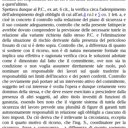
a quest'ultimo.
Spettava dunque al P.C., ex art. 6 cit., la verifica circa l'adempimento
dell'adempimento degli obblighi di cui all'art.
4
co.l e
5
co. 1 lett. a, e
cioè in concreto il controllo sulla redazione del piano di sicurezza e
il suo costante adeguamento, controllo che nella presente fattispecie
avrebbe dovuto comprendere la previsione delle necessarie tutele in
relazione alla variante richiesta dallo stesso P.C. e l'eliminazione
della situazione di rischio derivante dalla presenza del pericoloso
fossato di cui si è detto sopra. Controllo che, a differenza di quanto
si sostiene con il ricorso, non è di natura meramente formale ma
implica una effettiva e ragionata verifica circa le soluzioni adottate
come è dimostrato dal fatto che il committente, ove non sia in
condizione o non voglia assumere direttamente tale ruolo, può
nominare un responsabile dei lavori sul quale trasferire la
responsabilità nei limiti dell'incarico e dei poteri conferiti. Controllo
che ovviamente può portare ad un intervento attivo del committente,
soggetto nel cui interesse è svolta l'opera e dunque certamente vero
dominus della stessa, e che deve essere esercitato a prescindere dalla
presenza di altri soggetti, ad altro titolo investiti di funzioni di
garanzia, essendo ben noto che il vigente sistema di tutela della
sicurezza del lavoro prevede una pluralità di figure di garanti tutti
autonomamente responsabili in relazione agli obblighi a ciascuno di
loro imposti. Da ciò deriva che è irrilevante la circostanza, eccepita
con il quarto motivo di ricorso, che l'ing. S., coordinatore per la
sicurezza, fosse a conoscenza - a differenza di quanto sostenuto