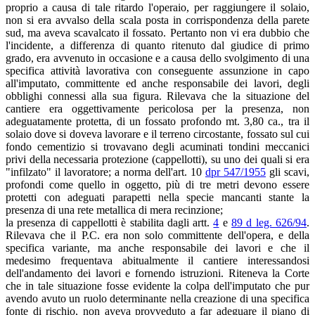
proprio a causa di tale ritardo l'operaio, per raggiungere il solaio,
non si era avvalso della scala posta in corrispondenza della parete
sud, ma aveva scavalcato il fossato. Pertanto non vi era dubbio che
l'incidente, a differenza di quanto ritenuto dal giudice di primo
grado, era avvenuto in occasione e a causa dello svolgimento di una
specifica attività lavorativa con conseguente assunzione in capo
all'imputato, committente ed anche responsabile dei lavori, degli
obblighi connessi alla sua figura. Rilevava che la situazione del
cantiere era oggettivamente pericolosa per la presenza, non
adeguatamente protetta, di un fossato profondo mt. 3,80 ca., tra il
solaio dove si doveva lavorare e il terreno circostante, fossato sul cui
fondo cementizio si trovavano degli acuminati tondini meccanici
privi della necessaria protezione (cappellotti), su uno dei quali si era
"infilzato" il lavoratore; a norma dell'art. 10
dpr 547/1955
gli scavi,
profondi come quello in oggetto, più di tre metri devono essere
protetti con adeguati parapetti nella specie mancanti stante la
presenza di una rete metallica di mera recinzione;
la presenza di cappellotti è stabilita dagli artt.
4
e
89 d leg. 626/94
.
Rilevava che il P.C. era non solo committente dell'opera, e della
specifica variante, ma anche responsabile dei lavori e che il
medesimo frequentava abitualmente il cantiere interessandosi
dell'andamento dei lavori e fornendo istruzioni. Riteneva la Corte
che in tale situazione fosse evidente la colpa dell'imputato che pur
avendo avuto un ruolo determinante nella creazione di una specifica
fonte di rischio, non aveva provveduto a far adeguare il piano di