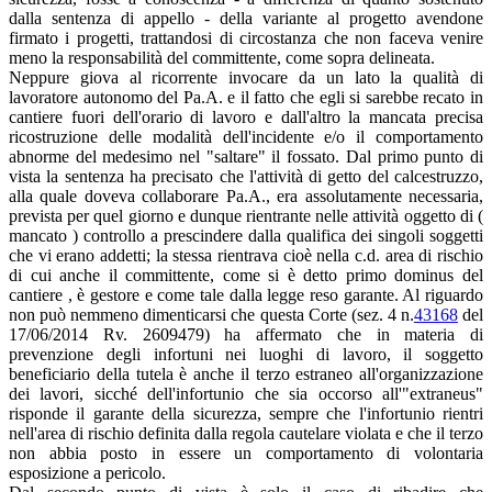
dalla sentenza di appello - della variante al progetto avendone
firmato i progetti, trattandosi di circostanza che non faceva venire
meno la responsabilità del committente, come sopra delineata.
Neppure giova al ricorrente invocare da un lato la qualità di
lavoratore autonomo del Pa.A. e il fatto che egli si sarebbe recato in
cantiere fuori dell'orario di lavoro e dall'altro la mancata precisa
ricostruzione delle modalità dell'incidente e/o il comportamento
abnorme del medesimo nel "saltare" il fossato. Dal primo punto di
vista la sentenza ha precisato che l'attività di getto del calcestruzzo,
alla quale doveva collaborare Pa.A., era assolutamente necessaria,
prevista per quel giorno e dunque rientrante nelle attività oggetto di (
mancato ) controllo a prescindere dalla qualifica dei singoli soggetti
che vi erano addetti; la stessa rientrava cioè nella c.d. area di rischio
di cui anche il committente, come si è detto primo dominus del
cantiere , è gestore e come tale dalla legge reso garante. Al riguardo
non può nemmeno dimenticarsi che questa Corte (sez. 4 n.
43168
del
17/06/2014 Rv. 2609479) ha affermato che in materia di
prevenzione degli infortuni nei luoghi di lavoro, il soggetto
beneficiario della tutela è anche il terzo estraneo all'organizzazione
dei lavori, sicché dell'infortunio che sia occorso all'"extraneus"
risponde il garante della sicurezza, sempre che l'infortunio rientri
nell'area di rischio definita dalla regola cautelare violata e che il terzo
non abbia posto in essere un comportamento di volontaria
esposizione a pericolo.