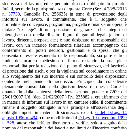
sicurezza del lavoro, ed è pertanto rimasto obbligato in proprio.
Infatti, secondo la giurisprudenza di questa Corte (Sez. 4 28/5//2013
n.
37738
, Gandolla Rv. 256635) in tema di prevenzione degli
infortuni sul lavoro, il committente, che è il soggetto che
normalmente concepisce, programma, progetta e finanzia un'opera, è
titolare "ex lege" di una posizione di garanzia che integra ed
interagisce con quella di altre figure di garanti legali (datori di
lavoro, dirigenti, preposti etc.) e può designare un responsabile dei
lavori, con un incarico formalmente rilasciato accompagnato dal
conferimento di poteri decisori, gestionali e di spesa, che gli
consenta di essere esonerato dalle responsabilità, sia pure entro i
limiti dell'incarico medesimo e fermo restando la sua piena
responsabilità per la redazione del piano di sicurezza, del fascicolo
di protezione dai rischi e per la vigilanza sul coordinatore in ordine
allo svolgimento del suo incarico e sul controllo delle disposizioni
contenute nel piano di sicurezza. Principio da considerare
pienamente consolidato nella giurisprudenza di questa Corte in
quanto fin dalla sentenza della terza sezione penale n.7209 del
25/01/2007 Ud. (dep. 21/02/2007 ) Rv. 235882 si era affermato che
in materia di infortuni sul lavoro in un cantiere edile, il committente
rimane il soggetto obbligato in via principale all'osservanza degli
obblighi imposti in materia di sicurezza, ex art.
6 del D.Lgs. 14
agosto 1996 n. 494
, come modificato dal
D.Lgs. 19 novembre 1999
n. 528
, atteso che l'effetto liberatorio si verifica solo a seguito della
nomina del responsabile dei lavori e nei limiti dell'incarico conferito