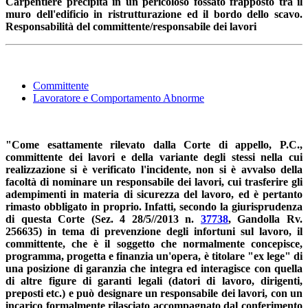
Carpentiere precipita in un pericoloso fossato frapposto tra il
muro dell'edificio in ristrutturazione ed il bordo dello scavo.
Responsabilità del committente/responsabile dei lavori
Committente
Lavoratore e Comportamento Abnorme
"Come esattamente rilevato dalla Corte di appello, P.C.,
committente dei lavori e della variante degli stessi nella cui
realizzazione si è verificato l'incidente, non si è avvalso della
facoltà di nominare un responsabile dei lavori, cui trasferire gli
adempimenti in materia di sicurezza del lavoro, ed è pertanto
rimasto obbligato in proprio. Infatti, secondo la giurisprudenza
di questa Corte (Sez. 4 28/5//2013 n.
37738
, Gandolla Rv.
256635) in tema di prevenzione degli infortuni sul lavoro, il
committente, che è il soggetto che normalmente concepisce,
programma, progetta e finanzia un'opera, è titolare "ex lege" di
una posizione di garanzia che integra ed interagisce con quella
di altre figure di garanti legali (datori di lavoro, dirigenti,
preposti etc.) e può designare un responsabile dei lavori, con un
incarico formalmente rilasciato accompagnato dal conferimento