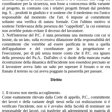
coordinatore per la sicurezza, non fosse a conoscenza della variante
al progetto, in contrasto con i relativi progetti firmati dal predetto
ing. S. , prodotti in giudizio e si sostiene che il medesimo era l'unico
responsabile dal momento che l'art. 6 impone al committente
soltanto una verifica di natura formale. Con l'ultimo motivo si
sostiene l'irrilevanza della presenza dei "cappellotti", la cui esistenza
non avrebbe potuto evitare il decesso del lavoratore.
3. Nell'interesse del P.C. è stata presentata una memoria con cui si
insiste, da un lato, sulla eccessiva dilatazione della responsabilità del
committente che verrebbe ad essere parificata in toto a quella
dell'appaltatore e del coordinatore per la progettazione e
l'esecuzione, per di più senza tenere conto che il P.C. era ignaro
della presenza del Pa.A.. Dall'altro ci si duole della mancata esatta
ricostruzione della dinamica dell'incidente non essendosi precisato se
il lavoratore aveva fatto un salto per superare il fossato o se era
franato il terreno su cui aveva poggiato la passerella per passare.
Diritto
1. Il ricorso non merita accoglimento.
Come esattamente rilevato dalla Corte di appello, P.C., committente
dei lavori e della variante degli stessi nella cui realizzazione si è
verificato l'incidente, non si è avvalso della facoltà di nominare un
responsabile dei lavori, cui trasferire gli adempimenti in materia di