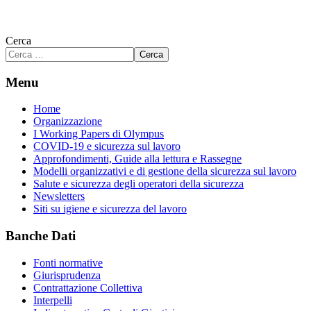
Cerca
Cerca
Menu
Home
Organizzazione
I Working Papers di Olympus
COVID-19 e sicurezza sul lavoro
Approfondimenti, Guide alla lettura e Rassegne
Modelli organizzativi e di gestione della sicurezza sul lavoro
Salute e sicurezza degli operatori della sicurezza
Newsletters
Siti su igiene e sicurezza del lavoro
Banche Dati
Fonti normative
Giurisprudenza
Contrattazione Collettiva
Interpelli