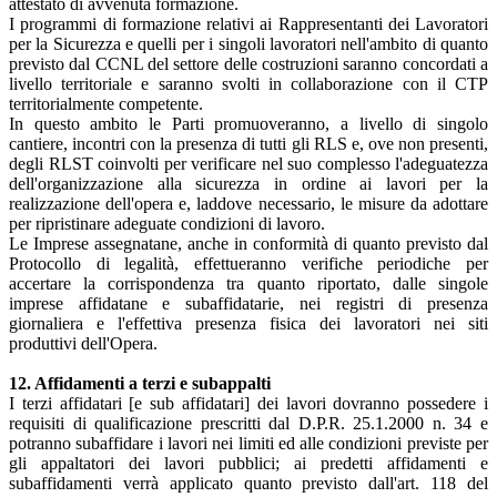
attestato di avvenuta formazione.
I programmi di formazione relativi ai Rappresentanti dei Lavoratori
per la Sicurezza e quelli per i singoli lavoratori nell'ambito di quanto
previsto dal CCNL del settore delle costruzioni saranno concordati a
livello territoriale e saranno svolti in collaborazione con il CTP
territorialmente competente.
In questo ambito le Parti promuoveranno, a livello di singolo
cantiere, incontri con la presenza di tutti gli RLS e, ove non presenti,
degli RLST coinvolti per verificare nel suo complesso l'adeguatezza
dell'organizzazione alla sicurezza in ordine ai lavori per la
realizzazione dell'opera e, laddove necessario, le misure da adottare
per ripristinare adeguate condizioni di lavoro.
Le Imprese assegnatane, anche in conformità di quanto previsto dal
Protocollo di legalità, effettueranno verifiche periodiche per
accertare la corrispondenza tra quanto riportato, dalle singole
imprese affidatane e subaffidatarie, nei registri di presenza
giornaliera e l'effettiva presenza fisica dei lavoratori nei siti
produttivi dell'Opera.
12. Affidamenti a terzi e subappalti
I terzi affidatari [e sub affidatari] dei lavori dovranno possedere i
requisiti di qualificazione prescritti dal D.P.R. 25.1.2000 n. 34 e
potranno subaffidare i lavori nei limiti ed alle condizioni previste per
gli appaltatori dei lavori pubblici; ai predetti affidamenti e
subaffidamenti verrà applicato quanto previsto dall'art. 118 del