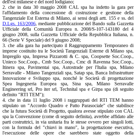
dell'est milanese e del nord lodigiano;
2. che in data 30 maggio 2008 CAL spa ha indetto la gara per
l'affidamento della concessione di costruzione e gestione della
Tangenziale Est Esterna di Milano, ai sensi degli artt. 155 e ss. del
D.Lgs. 163/2006
, mediante pubblicazione del Bando sulla Gazzetta
Ufficiale della Comunità Europea n. 2008/S-107-143180 del 4
giugno 2008, sulla Gazzetta Ufficiale della Repubblica Italiana, n.
66 (Serie V Speciale) del 9 giugno 2008;
3. che alla gara ha partecipato il Raggruppamento Temporaneo di
imprese costituito tra le Società Tangenziali Esterne di Milano spa,
Impregilo spa, Impresa Pizzarotti & C. spa, Coopsette Soc.Coop.,
Unieco Soc.Coop., Cmb Soc.Coop., Cmc di Ravenna Soc.Coop.,
Itinera spa, Pavimentai spa, Autostrade per l'Italia spa, Milano
Serravalle - Milano Tangenziali spa, Satap spa, Banca Infrastrutture
Innovazione e Sviluppo spa, nonché le Società di progettazione
Spea Ingegneria Europea spa, Sina spa, Milano Serravalle
Engineering srl, Pro iter srl, Technital spa e Girpa spa (di seguito
definito "RTI TEM");
4. che in data 11 luglio 2008 i raggruppati del RTI TEM hanno
stipulato un "Accordo Quadro e Patto Parasociale" che stabilisce
che la futura Società di Progetto, qualora avesse stipulato con CAL
spa la Convenzione (come di seguito definita), avrebbe affidato alle
parti costruttrici, in via unitaria fra le stesse ovvero per singoli lotti,
con la formula del "chiavi in mano", la progettazione esecutiva,
l'esecuzione delle opere che sarebbero state oggetto della