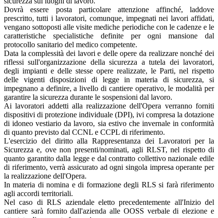
sicurezza sui luoghi di lavoro.
Dovrà essere posta particolare attenzione affinché, laddove
prescritto, tutti i lavoratori, comunque, impegnati nei lavori affidati,
vengano sottoposti alle visite mediche periodiche con le cadenze e le
caratteristiche specialistiche definite per ogni mansione dal
protocollo sanitario del medico competente.
Data la complessità dei lavori e delle opere da realizzare nonché dei
riflessi sull'organizzazione della sicurezza a tutela dei lavoratori,
degli impianti e delle stesse opere realizzate, le Parti, nel rispetto
delle vigenti disposizioni di legge in materia di sicurezza, si
impegnano a definire, a livello di cantiere operativo, le modalità per
garantire la sicurezza durante le sospensioni dal lavoro.
Ai lavoratori addetti alla realizzazione dell'Opera verranno forniti
dispositivi di protezione individuale (DPI), ivi compresa la dotazione
di idoneo vestiario da lavoro, sia estivo che invernale in conformità
di quanto previsto dal CCNL e CCPL di riferimento.
L'esercizio del diritto alla Rappresentanza dei Lavoratori per la
Sicurezza e, ove non presenti/nominati, agli RLST, nel rispetto di
quanto garantito dalla legge e dal contratto collettivo nazionale edile
di riferimento, verrà assicurato ad ogni singola impresa operante per
la realizzazione dell'Opera.
In materia di nomina e di formazione degli RLS si farà riferimento
agli accordi territoriali.
Nel caso di RLS aziendale eletto precedentemente all'Inizio del
cantiere sarà fornito dall'azienda alle OOSS verbale di elezione e