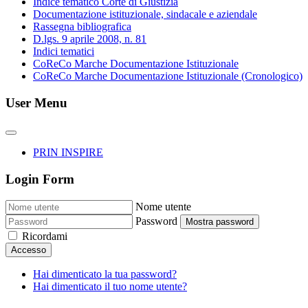
Indice tematico Corte di Giustizia
Documentazione istituzionale, sindacale e aziendale
Rassegna bibliografica
D.lgs. 9 aprile 2008, n. 81
Indici tematici
CoReCo Marche Documentazione Istituzionale
CoReCo Marche Documentazione Istituzionale (Cronologico)
User Menu
PRIN INSPIRE
Login Form
Nome utente
Password
Mostra password
Ricordami
Accesso
Hai dimenticato la tua password?
Hai dimenticato il tuo nome utente?