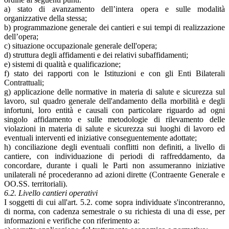
a) stato di avanzamento dell’intera opera e sulle modalità
organizzative della stessa;
b) programmazione generale dei cantieri e sui tempi di realizzazione
dell’opera;
c) situazione occupazionale generale dell'opera;
d) struttura degli affidamenti e dei relativi subaffidamenti;
e) sistemi di qualità e qualificazione;
f) stato dei rapporti con le Istituzioni e con gli Enti Bilaterali
Contrattuali;
g) applicazione delle normative in materia di salute e sicurezza sul
lavoro, sul quadro generale dell'andamento della morbilità e degli
infortuni, loro entità e causali con particolare riguardo ad ogni
singolo affidamento e sulle metodologie di rilevamento delle
violazioni in materia di salute e sicurezza sui luoghi di lavoro ed
eventuali interventi ed iniziative conseguentemente adottate;
h) conciliazione degli eventuali conflitti non definiti, a livello di
cantiere, con individuazione di periodi di raffreddamento, da
concordare, durante i quali le Parti non assumeranno iniziative
unilaterali né procederanno ad azioni dirette (Contraente Generale e
OO.SS. territoriali).
6.2. Livello cantieri operativi
I soggetti di cui all'art. 5.2. come sopra individuate s'incontreranno,
di norma, con cadenza semestrale o su richiesta di una di esse, per
informazioni e verifiche con riferimento a: