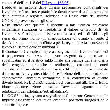
comma 6 dell'art. 118 del
D.Lgs. n. 163/06
).
Laddove, in ragione delle diverse provenienze contrattuali dei
lavoratori, ciò non fosse praticabile dovrà essere data dimostrazione
della effettiva e regolare iscrizione alla Cassa edile del sistema
CNCE di provenienza degli stessi.
Resta inteso che qualora i riscontri a tale verifica dovessero
evidenziare situazioni di irregolarità il datore di lavoro di tali
lavoratori sarà obbligato ad iscrivere alla cassa edile di Milano gli
stessi dal primo giorno (in all'applicazione di quanto al punto 2
dell'Art. 3 del "Protocollo d'intesa per la regolarità e la sicurezza del
lavoro nel settore delle costruzioni")
Il Contraente Generale / Impresa assegnatala dei lavori subordinerà
il pagamento dei SAL dei lavori eseguiti dagli affidatari e
subaffidatari ed il relativo saldo finale alla verifica della regolarità
delle erogazioni periodiche di retribuzione, compresi gli oneri
contributivi ed assistenziali e di Cassa edile; a tal fine, ove previsto
dalla normativa vigente, chiederà l'esibizione della documentazione
comprovante l'avvenuto versamento e la correntezza di quanto
dovuto (mod. F24, DURC, attestati dei versamenti alla Cassa Edile,
idonea documentazione attestante l'avvenuto pagamento delle
retribuzioni dell'affidatario/sub affidatario).
Le OO.SS. si impegnano a segnalare al Contraente Generale o alle
Imprese assegnatane dei lavori eventuali posizioni irregolari delle
suddette imprese.