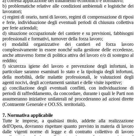
a) corretta applicazione del trattamento economico e normativo;
b) problematiche relative alle condizioni ambientali e logistiche dei
lavoratori;
c) regimi di orario, turni di lavoro, regimi di compensazione di riposi
e ferie, individuazione degli eventuali periodi di chiusura collettiva
per ferie aziendali;
d) situazione occupazionale del cantiere e su previsioni, fabbisogni
professionali e formativi, turnover della forza lavoro;
e) modalità organizzative dei cantieri ed forza lavoro
complessivamente in essere nonché sulla gestione delle eccedenze,
anche attraverso forme di politica attiva del lavoro e/o di sostegno al
reddito;
f) sicurezza igiene del lavoro e prevenzione degli infortuni, in
particolare saranno esaminati lo stato e la tipologia degli infortuni,
della morbilità, delle malattie professionali, le valutazioni degli
agenti nocivi, degli accertamenti sanitari e delle visite ispettive;
g) conciliazione degli eventuali conflitti, con individuazione di
periodi di raffreddamento, da concordare, durante i quali le Parti non
assumeranno iniziative unilaterali né procederanno ad azioni dirette
(Contraente Generale e OO.SS. territoriali).
7. Normativa applicabile
Tutte le imprese, a qualsiasi titolo, addette alla realizzazione
dell'Opera, dovranno rispettare quanto previsto in materia di lavoro
dalle vigenti norme di legge e di contratto collettivo di lavoro