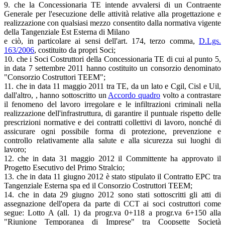
9. che la Concessionaria TE intende avvalersi di un Contraente
Generale per l'esecuzione delle attività relative alla progettazione e
realizzazione con qualsiasi mezzo consentito dalla normativa vigente
della Tangenziale Est Esterna di Milano
e ciò, in particolare ai sensi dell'art. 174, terzo comma,
D.Lgs.
163/2006
, costituito da propri Soci;
10. che i Soci Costruttori della Concessionaria TE di cui al punto 5,
in data 7 settembre 2011 hanno costituito un consorzio denominato
"Consorzio Costruttori TEEM";
11. che in data 11 maggio 2011 tra TE, da un lato e Cgil, Cisl e Uil,
dall'altro, , hanno sottoscritto un
Accordo quadro
volto a contrastare
il fenomeno del lavoro irregolare e le infiltrazioni criminali nella
realizzazione dell'infrastruttura, di garantire il puntuale rispetto delle
prescrizioni normative e dei contratti collettivi di lavoro, nonché di
assicurare ogni possibile forma di protezione, prevenzione e
controllo relativamente alla salute e alla sicurezza sui luoghi di
lavoro;
12. che in data 31 maggio 2012 il Committente ha approvato il
Progetto Esecutivo del Primo Stralcio;
13. che in data 11 giugno 2012 è stato stipulato il Contratto EPC tra
Tangenziale Esterna spa ed il Consorzio Costruttori TEEM;
14. che in data 29 giugno 2012 sono stati sottoscritti gli atti di
assegnazione dell'opera da parte di CCT ai soci costruttori come
segue: Lotto A (all. 1) da progr.va 0+118 a progr.va 6+150 alla
"Riunione Temporanea di Imprese" tra Coopsette Società