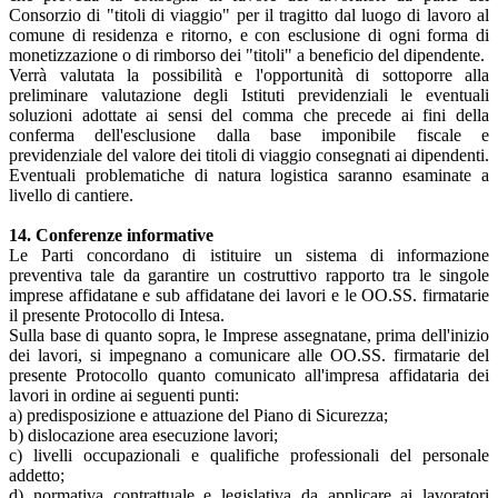
Consorzio di "titoli di viaggio" per il tragitto dal luogo di lavoro al
comune di residenza e ritorno, e con esclusione di ogni forma di
monetizzazione o di rimborso dei "titoli" a beneficio del dipendente.
Verrà valutata la possibilità e l'opportunità di sottoporre alla
preliminare valutazione degli Istituti previdenziali le eventuali
soluzioni adottate ai sensi del comma che precede ai fini della
conferma dell'esclusione dalla base imponibile fiscale e
previdenziale del valore dei titoli di viaggio consegnati ai dipendenti.
Eventuali problematiche di natura logistica saranno esaminate a
livello di cantiere.
14. Conferenze informative
Le Parti concordano di istituire un sistema di informazione
preventiva tale da garantire un costruttivo rapporto tra le singole
imprese affidatane e sub affidatane dei lavori e le OO.SS. firmatarie
il presente Protocollo di Intesa.
Sulla base di quanto sopra, le Imprese assegnatane, prima dell'inizio
dei lavori, si impegnano a comunicare alle OO.SS. firmatarie del
presente Protocollo quanto comunicato all'impresa affidataria dei
lavori in ordine ai seguenti punti:
a) predisposizione e attuazione del Piano di Sicurezza;
b) dislocazione area esecuzione lavori;
c) livelli occupazionali e qualifiche professionali del personale
addetto;
d) normativa contrattuale e legislativa da applicare ai lavoratori