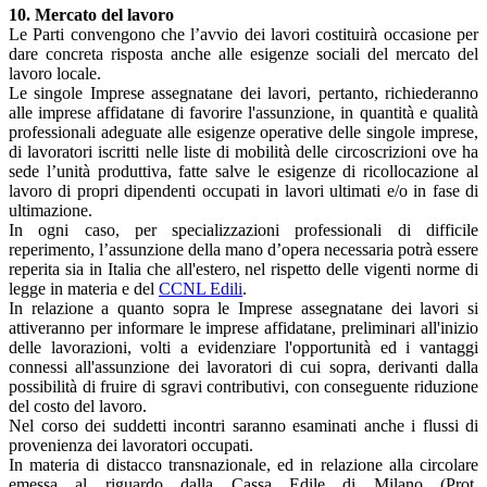
10. Mercato del lavoro
Le Parti convengono che l’avvio dei lavori costituirà occasione per
dare concreta risposta anche alle esigenze sociali del mercato del
lavoro locale.
Le singole Imprese assegnatane dei lavori, pertanto, richiederanno
alle imprese affidatane di favorire l'assunzione, in quantità e qualità
professionali adeguate alle esigenze operative delle singole imprese,
di lavoratori iscritti nelle liste di mobilità delle circoscrizioni ove ha
sede l’unità produttiva, fatte salve le esigenze di ricollocazione al
lavoro di propri dipendenti occupati in lavori ultimati e/o in fase di
ultimazione.
In ogni caso, per specializzazioni professionali di difficile
reperimento, l’assunzione della mano d’opera necessaria potrà essere
reperita sia in Italia che all'estero, nel rispetto delle vigenti norme di
legge in materia e del
CCNL Edili
.
In relazione a quanto sopra le Imprese assegnatane dei lavori si
attiveranno per informare le imprese affidatane, preliminari all'inizio
delle lavorazioni, volti a evidenziare l'opportunità ed i vantaggi
connessi all'assunzione dei lavoratori di cui sopra, derivanti dalla
possibilità di fruire di sgravi contributivi, con conseguente riduzione
del costo del lavoro.
Nel corso dei suddetti incontri saranno esaminati anche i flussi di
provenienza dei lavoratori occupati.
In materia di distacco transnazionale, ed in relazione alla circolare
emessa al riguardo dalla Cassa Edile di Milano (Prot.