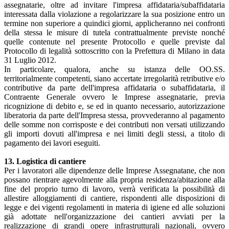
assegnatarie, oltre ad invitare l'impresa affidataria/subaffidataria
interessata dalla violazione a regolarizzare la sua posizione entro un
termine non superiore a quindici giorni, applicheranno nei confronti
della stessa le misure di tutela contrattualmente previste nonché
quelle contenute nel presente Protocollo e quelle previste dal
Protocollo di legalità sottoscritto con la Prefettura di Milano in data
31 Luglio 2012.
In particolare, qualora, anche su istanza delle OO.SS.
territorialmente competenti, siano accertate irregolarità retributive e/o
contributive da parte dell'impresa affidataria o subaffidataria, il
Contraente Generale ovvero le Imprese assegnatarie, previa
ricognizione di debito e, se ed in quanto necessario, autorizzazione
liberatoria da parte dell'Impresa stessa, provvederanno al pagamento
delle somme non corrisposte e dei contributi non versati utilizzando
gli importi dovuti all'impresa e nei limiti degli stessi, a titolo di
pagamento dei lavori eseguiti.
13. Logistica di cantiere
Per i lavoratori alle dipendenze delle Imprese Assegnatane, che non
possano rientrare agevolmente alla propria residenza/abitazione alla
fine del proprio turno di lavoro, verrà verificata la possibilità di
allestire alloggiamenti di cantiere, rispondenti alle disposizioni di
legge e dei vigenti regolamenti in materia di igiene ed alle soluzioni
già adottate nell'organizzazione dei cantieri avviati per la
realizzazione di grandi opere infrastrutturali nazionali, ovvero