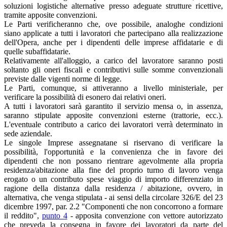
soluzioni logistiche alternative presso adeguate strutture ricettive,
tramite apposite convenzioni.
Le Parti verificheranno che, ove possibile, analoghe condizioni
siano applicate a tutti i lavoratori che partecipano alla realizzazione
dell'Opera, anche per i dipendenti delle imprese affidatarie e di
quelle subaffidatarie.
Relativamente all'alloggio, a carico del lavoratore saranno posti
soltanto gli oneri fiscali e contributivi sulle somme convenzionali
previste dalle vigenti norme di legge.
Le Parti, comunque, si attiveranno a livello ministeriale, per
verificare la possibilità di esonero dai relativi oneri.
A tutti i lavoratori sarà garantito il servizio mensa o, in assenza,
saranno stipulate apposite convenzioni esterne (trattorie, ecc.).
L'eventuale contributo a carico dei lavoratori verrà determinato in
sede aziendale.
Le singole Imprese assegnatane si riservano di verificare la
possibilità, l'opportunità e la convenienza che in favore dei
dipendenti che non possano rientrare agevolmente alla propria
residenza/abitazione alla fine del proprio turno di lavoro venga
erogato o un contributo spese viaggio di importo differenziato in
ragione della distanza dalla residenza / abitazione, ovvero, in
alternativa, che venga stipulata - ai sensi della circolare 326/E del 23
dicembre 1997, par. 2.2 "Componenti che non concorrono a formare
il reddito",
punto 4
- apposita convenzione con vettore autorizzato
che preveda la consegna in favore dei lavoratori da parte del