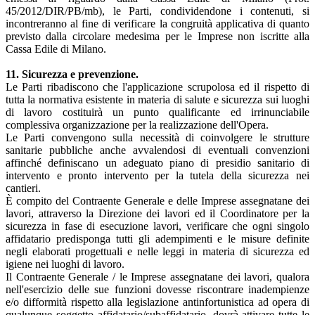
45/2012/DIR/PB/mb), le Parti, condividendone i contenuti, si
incontreranno al fine di verificare la congruità applicativa di quanto
previsto dalla circolare medesima per le Imprese non iscritte alla
Cassa Edile di Milano.
11. Sicurezza e prevenzione.
Le Parti ribadiscono che l'applicazione scrupolosa ed il rispetto di
tutta la normativa esistente in materia di salute e sicurezza sui luoghi
di lavoro costituirà un punto qualificante ed irrinunciabile
complessiva organizzazione per la realizzazione dell'Opera.
Le Parti convengono sulla necessità di coinvolgere le strutture
sanitarie pubbliche anche avvalendosi di eventuali convenzioni
affinché definiscano un adeguato piano di presidio sanitario di
intervento e pronto intervento per la tutela della sicurezza nei
cantieri.
È compito del Contraente Generale e delle Imprese assegnatane dei
lavori, attraverso la Direzione dei lavori ed il Coordinatore per la
sicurezza in fase di esecuzione lavori, verificare che ogni singolo
affidatario predisponga tutti gli adempimenti e le misure definite
negli elaborati progettuali e nelle leggi in materia di sicurezza ed
igiene nei luoghi di lavoro.
Il Contraente Generale / le Imprese assegnatane dei lavori, qualora
nell'esercizio delle sue funzioni dovesse riscontrare inadempienze
e/o difformità rispetto alla legislazione antinfortunistica ad opera di
qualunque soggetto affidatario/subaffidatario, dovrà attivare tutte le