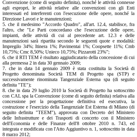
Convenzione (come di seguito definita), nonché le attività connesse
agli espropri, le attività relative alle convenzioni con gli Enti
interessati ed interferenti con l'esecuzione delle opere, nonché la
Direzione Lavori e le manutenzioni;
5. che il medesimo "Accordo Quadro", all'art. 12.4, stabilisce, fra
l'altro, che "Le Parti concordano che l'esecuzione delle opere,
impianti, delle attività di cui al precedente art. 12.3 e delle
manutenzioni sarà ripartita secondo le seguenti quote e modalità:
Impregilo 34%; Itinera 1%; Pavimentai 1%; Coopsette 11%; Cmb
10,75%; Cmc 8,50%; Unieco 10,75%; Pizzarotti 23%”;
6. che il RTI TEM è risultato aggiudicatario della concessione di cui
alla premessa 2 in data 30 gennaio 2009;
7. che in data 14 gennaio 2009 è stata costituita la Società di
Progetto denominata Società TEM di Progetto spa (STP) e
successivamente rinominata Tangenziale Esterna spa (di seguito
definita "TE");
8. che in data 29 luglio 2010 la Società di Progetto ha sottoscritto
con CAL spa la Convenzione (come di seguito definita) relativa alla
concessione per la progettazione definitiva ed esecutiva, la
costruzione e l'esercizio della Tangenziale Est Esterna di Milano (di
seguito definita "TEEM"), approvata con Decreto del Ministero
delle Infrastrutture e dei Trasporti di concerto con il Ministero
dell'Economia e delle Finanze dell'8 ottobre 2010 n. 743, ed
integrata e modificata con l'Atto Aggiuntivo n. 1, sottoscritto in data
8 marzo 2012;