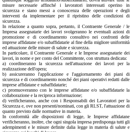
misure necessarie affinché i lavoratori interessati operino in
sicurezza e siano messi a conoscenza delle operazioni e degli
interventi da implementare per il ripristino delle condizioni di
sicurezza.
In relazione a quanto sopra, pertanto, il Contraente Generale / le
Impresa assegnatarie dei lavori svolgeranno le eventuali azioni di
promozione e di coordinamento consultivo nei confronti delle
imprese affidatane e/o subaffidatarie al fine della migliore uniformità
ed attuazione delle misure di salute e sicurezza.
In particolare, il Contraente Generale e le Imprese assegnatarie dei
lavori, in nome e per conto del Committente, con struttura dedicata:
a) coordineranno la sicurezza nell'attuazione dei lavori per la
realizzazione dell'opera;
b) assicureranno l'applicazione e l'aggiornamento dei piani di
sicurezza e di coordinamento nonché dei piani operativi redatti dalle
imprese affidatane e subaffidatarie;
c) promuoveranno con le imprese affidatane e/o subaffidatarie la
collaborazione e la reciproca informazione;
d) verificheranno, anche con i Responsabili dei Lavoratori per la
Sicurezza e, ove non presenti/nominati, con gli RLST, l'attuazione di
quanto previsto dalle normative in materia.
In conformità alle disposizioni di legge, le Imprese affidatane
verificheranno, inoltre, che ogni singola impresa predisponga tutti gli
adempimenti e le misure definite dalia legge in materia di salute e