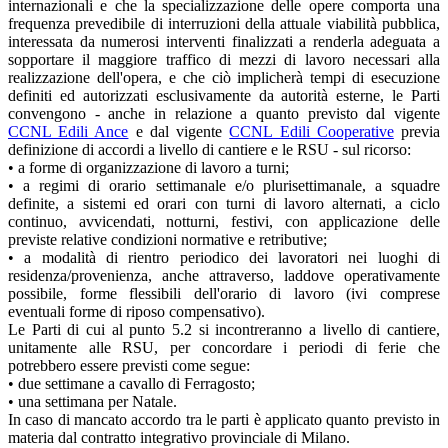
internazionali e che la specializzazione delle opere comporta una
frequenza prevedibile di interruzioni della attuale viabilità pubblica,
interessata da numerosi interventi finalizzati a renderla adeguata a
sopportare il maggiore traffico di mezzi di lavoro necessari alla
realizzazione dell'opera, e che ciò implicherà tempi di esecuzione
definiti ed autorizzati esclusivamente da autorità esterne, le Parti
convengono - anche in relazione a quanto previsto dal vigente
CCNL Edili Ance
e dal vigente
CCNL Edili Cooperative
previa
definizione di accordi a livello di cantiere e le RSU - sul ricorso:
• a forme di organizzazione di lavoro a turni;
• a regimi di orario settimanale e/o plurisettimanale, a squadre
definite, a sistemi ed orari con turni di lavoro alternati, a ciclo
continuo, avvicendati, notturni, festivi, con applicazione delle
previste relative condizioni normative e retributive;
• a modalità di rientro periodico dei lavoratori nei luoghi di
residenza/provenienza, anche attraverso, laddove operativamente
possibile, forme flessibili dell'orario di lavoro (ivi comprese
eventuali forme di riposo compensativo).
Le Parti di cui al punto 5.2 si incontreranno a livello di cantiere,
unitamente alle RSU, per concordare i periodi di ferie che
potrebbero essere previsti come segue:
• due settimane a cavallo di Ferragosto;
• una settimana per Natale.
In caso di mancato accordo tra le parti è applicato quanto previsto in
materia dal contratto integrativo provinciale di Milano.