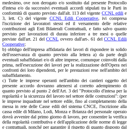
medesimo, ove non derogato e/o sostituito dal presente Protocollo
d'intesa e/o da successivi eventuali accordi stipulati tra le Parti in
conformità di quanto previsto dall'alt. 113 del vigente
CCNL edili
e
3, lett. C) del vigente
CCNL Edili Cooperative
, ivi compresa
l'iscrizione dei lavoratori stessi ed il versamento delle relative
contribuzioni agli Enti Bilaterali Contrattuali, e fatto salvo quanto
previsto per lavorazioni di durata inferiore a tre mesi o quelle
previste dall'art. 21 del
CCNL
ovvero dall'art-. 61 del
CCNL Edili
Cooperative
;
b) obbligo dell'impresa affidataria dei lavori di rispondere in solido
dell'osservanza di quanto previsto alla lettera a) da parte degli
eventuali subaffidatari e/o di altre imprese, comunque coinvolti dalla
prima, nell'esecuzione dei lavori per la realizzazione dell'Opera nei
confronti dei loro dipendenti, per le prestazioni rese nell'ambito del
subaffidamento.
c) Tutte le imprese operanti nell'ambito dei cantieri oggetto del
presente accordo dovranno attenersi al corretto adempimento di
quanto previsto al punto 2 dell'Art. 3 del "Protocollo d'intesa per la
regolarità e la sicurezza del lavoro nel settore delle costruzioni": (per
le imprese inquadrate nel settore edile, fino al completamento della
messa in rete delle Casse edili del sistema CNCE, l'iscrizione alla
cassa edile di Milano, Lodi, Monza e Brianza del personale operaio
dovrà avvenire dal primo giorno di lavoro, per consentire la verifica
della regolarità contributiva e dell'applicazione delle norme di legge
e contrattuali, nonché per garantire il rispetto di quanto disposto dal