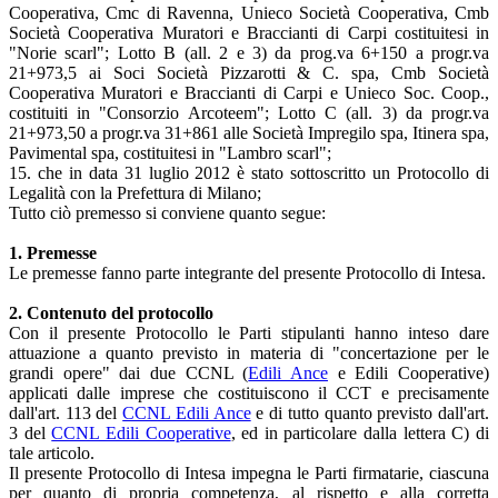
Cooperativa, Cmc di Ravenna, Unieco Società Cooperativa, Cmb
Società Cooperativa Muratori e Braccianti di Carpi costituitesi in
"Norie scarl"; Lotto B (all. 2 e 3) da prog.va 6+150 a progr.va
21+973,5 ai Soci Società Pizzarotti & C. spa, Cmb Società
Cooperativa Muratori e Braccianti di Carpi e Unieco Soc. Coop.,
costituiti in "Consorzio Arcoteem"; Lotto C (all. 3) da progr.va
21+973,50 a progr.va 31+861 alle Società Impregilo spa, Itinera spa,
Pavimental spa, costituitesi in "Lambro scarl";
15. che in data 31 luglio 2012 è stato sottoscritto un Protocollo di
Legalità con la Prefettura di Milano;
Tutto ciò premesso si conviene quanto segue:
1. Premesse
Le premesse fanno parte integrante del presente Protocollo di Intesa.
2. Contenuto del protocollo
Con il presente Protocollo le Parti stipulanti hanno inteso dare
attuazione a quanto previsto in materia di "concertazione per le
grandi opere" dai due CCNL (
Edili Ance
e Edili Cooperative)
applicati dalle imprese che costituiscono il CCT e precisamente
dall'art. 113 del
CCNL Edili Ance
e di tutto quanto previsto dall'art.
3 del
CCNL Edili Cooperative
, ed in particolare dalla lettera C) di
tale articolo.
Il presente Protocollo di Intesa impegna le Parti firmatarie, ciascuna
per quanto di propria competenza, al rispetto e alla corretta