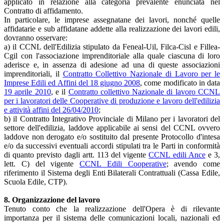
applicato in relazione alla categoria prevalente enunciata nel
Contratto di affidamento.
In particolare, le imprese assegnatane dei lavori, nonché quelle
affidatarie e sub affidatane addette alla realizzazione dei lavori edili,
dovranno osservare:
a) il CCNL dell'Edilizia stipulato da Feneal-Uil, Filca-Cisl e Fillea-
Cgil con l'associazione imprenditoriale alla quale ciascuna di loro
aderisce e, in assenza di adesione ad una di queste associazioni
imprenditoriali, il
Contratto Collettivo Nazionale di Lavoro per le
Imprese Edili ed Affini del 18 giugno 2008
, come modificato in data
19 aprile 2010
, e il
Contratto collettivo Nazionale di lavoro CCNL
per i lavoratori delle Cooperative di produzione e lavoro dell'edilizia
e attività affini del 26/04/2010
;
b) il Contratto Integrativo Provinciale di Milano per i lavoratori del
settore dell'edilizia, laddove applicabile ai sensi del CCNL ovvero
laddove non derogato e/o sostituito dal presente Protocollo d'intesa
e/o da successivi eventuali accordi stipulati tra le Parti in conformità
di quanto previsto dagli artt. 113 del vigente
CCNL edili Ance
e 3,
lett. C) del vigente
CCNL Edili Cooperative
; avendo come
riferimento il Sistema degli Enti Bilaterali Contrattuali (Cassa Edile,
Scuola Edile, CTP).
8. Organizzazione del lavoro
Tenuto conto che la realizzazione dell'Opera è di rilevante
importanza per il sistema delle comunicazioni locali, nazionali ed