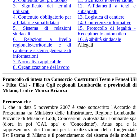
2. Contenuto del protocollo
11. Sicurezza e prevenzione.
3. Significato dei termini
12. Affidamenti a terzi e
utilizzati
subappalti
4. Contenuto obbligatorio per
13. Logistica di cantiere
affidatari e subaffidatari
14. Conferenze informative
5. Sistema di relazioni
15. Protocollo di legalità -
sindacali
Recepimento automatico
6. Relazioni a livello
16. Agibilità sindacale
regionale/territoriale e di
Allegati
cantiere e sistema generale di
informazioni
7. Normativa applicabile
8. Organizzazione del lavoro
Protocollo di intesa tra Consorzio Costruttori Teem e Feneal Uil
- Filca Cisl - Fillea Cgil regionali Lombardia e provinciali di
Milano, Lodi e Monza Brianza
Premesso che
1. che in data 5 novembre 2007 è stato sottoscritto l'Accordo di
Programma tra Ministero delle Infrastrutture, Regione Lombardia,
Province di Milano e Lodi, Concessioni Autostradali Lombarde spa
(d'ora in poi 'CAL spa' o 'Concedente'), Anas spa e la
rappresentanza dei Comuni per la realizzazione della Tangenziale
Est Esterna di Milano e il potenziamento del sistema della mobilità