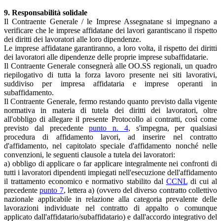
9. Responsabilità solidale
Il Contraente Generale / le Imprese Assegnatane si impegnano a
verificare che le imprese affidatane dei lavori garantiscano il rispetto
dei diritti dei lavoratori alle loro dipendenze.
Le imprese affidatane garantiranno, a loro volta, il rispetto dei diritti
dei lavoratori alle dipendenze delle proprie imprese subaffidatarie.
Il Contraente Generale consegnerà alle OO.SS regionali, un quadro
riepilogativo di tutta la forza lavoro presente nei siti lavorativi,
suddiviso per impresa affidataria e imprese operanti in
subaffidamento.
Il Contraente Generale, fermo restando quanto previsto dalla vigente
normativa in materia di tutela dei diritti dei lavoratori, oltre
all'obbligo di allegare il presente Protocollo ai contratti, così come
previsto dal precedente
punto n. 4
, s'impegna, per qualsiasi
procedura di affidamento lavori, ad inserire nel contratto
d'affidamento, nel capitolato speciale d'affidamento nonché nelle
convenzioni, le seguenti clausole a tutela dei lavoratori:
a) obbligo di applicare o far applicare integralmente nei confronti di
tutti i lavoratori dipendenti impiegati nell'esecuzione dell'affidamento
il trattamento economico e normativo stabilito dal
CCNL
di cui al
precedente
punto 7
, lettera a) (ovvero del diverso contratto collettivo
nazionale applicabile in relazione alla categoria prevalente delle
lavorazioni individuate nel contratto di appalto o comunque
applicato dall'affidatario/subaffidatario) e dall'accordo integrativo del