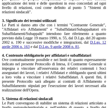
applicazione dei temi e delle questioni in esso concordati ad ogni
livello di relazioni, così come definito al punto 5 "Sistemi di
relazioni sindacali".
3. Significato dei termini utilizzati
Le Parti si danno atto che con i termini "Contraente Generale",
"Affidatari e/o Affidamenti" e "Subaffidatari/Subappaltatori e/o
Subaffidamenti/Subappalti" intendono fare riferimento a quanto
previsto dalla Legge 19 marzo 1990, n. 55, dal D.Lgs. del 20 agosto
2002 n. 190 e successive modifiche e integrazioni, dal
D.Lgs. 12
aprile 2006 n. 163
e dal
D.Lgs. 9 aprile 2008 n. 81
.
4. Contenuto obbligatorio per affidatari e subaffidatari
Ove contrattualmente possibile e nei limiti di quanto espressamente
indicato nel presente Protocollo di Intesa, il Contraente Generale si
impegna a vincolare all'osservanza dei relativi contenuti i Soci
assegnatari dei lavori, i relativi Affidatari e obbligando questi ultimi
a loro volta a vincolare i relativi Subaffidatari. A questi fini, il
presente Protocollo sarà allegato ai contratti di Affidamento e
Subaffidamento stipulati per l'esecuzione dei lavori necessari alla
realizzazione dell'Opera.
5. Sistema di relazioni sindacali
Le Parti convengono di stabilire un sistema di relazioni articolato a
livello regionale/territoriale e, nell'ambito di questo, a livello dei