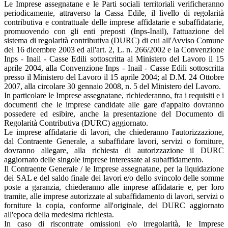
Le Imprese assegnatane e le Parti sociali territoriali verificheranno
periodicamente, attraverso la Cassa Edile, il livello di regolarità
contributiva e contrattuale delle imprese affidatarie e subaffidatarie,
promuovendo con gli enti preposti (Inps-Inail), l'attuazione del
sistema di regolarità contributiva (DURC) di cui all'Avviso Comune
del 16 dicembre 2003 ed all'art. 2, L. n. 266/2002 e la Convenzione
Inps - Inail - Casse Edili sottoscritta al Ministero del Lavoro il 15
aprile 2004, alla Convenzione Inps - Inail - Casse Edili sottoscritta
presso il Ministero del Lavoro il 15 aprile 2004; al D.M. 24 Ottobre
2007, alla circolare 30 gennaio 2008, n. 5 del Ministero del Lavoro.
In particolare le Imprese assegnatane, richiederanno, fra i requisiti e i
documenti che le imprese candidate alle gare d'appalto dovranno
possedere ed esibire, anche la presentazione del Documento di
Regolarità Contributiva (DURC) aggiornato.
Le imprese affidatarie di lavori, che chiederanno l'autorizzazione,
dal Contraente Generale, a subaffidare lavori, servizi o forniture,
dovranno allegare, alla richiesta di autorizzazione il DURC
aggiornato delle singole imprese interessate al subaffidamento.
Il Contraente Generale / le Imprese assegnatane, per la liquidazione
dei SAL e del saldo finale dei lavori e/o dello svincolo delle somme
poste a garanzia, chiederanno alle imprese affidatarie e, per loro
tramite, alle imprese autorizzate al subaffidamento di lavori, servizi o
forniture la copia, conforme all'originale, del DURC aggiornato
all'epoca della medesima richiesta.
In caso di riscontrate omissioni e/o irregolarità, le Imprese