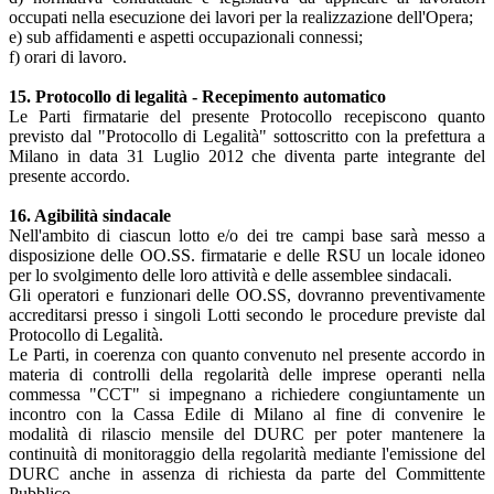
occupati nella esecuzione dei lavori per la realizzazione dell'Opera;
e) sub affidamenti e aspetti occupazionali connessi;
f) orari di lavoro.
15. Protocollo di legalità - Recepimento automatico
Le Parti firmatarie del presente Protocollo recepiscono quanto
previsto dal "Protocollo di Legalità" sottoscritto con la prefettura a
Milano in data 31 Luglio 2012 che diventa parte integrante del
presente accordo.
16. Agibilità sindacale
Nell'ambito di ciascun lotto e/o dei tre campi base sarà messo a
disposizione delle OO.SS. firmatarie e delle RSU un locale idoneo
per lo svolgimento delle loro attività e delle assemblee sindacali.
Gli operatori e funzionari delle OO.SS, dovranno preventivamente
accreditarsi presso i singoli Lotti secondo le procedure previste dal
Protocollo di Legalità.
Le Parti, in coerenza con quanto convenuto nel presente accordo in
materia di controlli della regolarità delle imprese operanti nella
commessa "CCT" si impegnano a richiedere congiuntamente un
incontro con la Cassa Edile di Milano al fine di convenire le
modalità di rilascio mensile del DURC per poter mantenere la
continuità di monitoraggio della regolarità mediante l'emissione del
DURC anche in assenza di richiesta da parte del Committente
Pubblico.