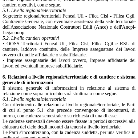
cantieri operativi, come segue.
5.1. Livello regionale/territoriale
Segreterie regionali/territoriali Feneal Uil - Filca Cisl - Fillea Cgil,
Contraente Generale, con eventuale assistenza della sede territoriale
dell'Associazione Nazionale Costruttori Edili (Ance) e dell'Ancpl-
Legacooop.
5.2. Livello cantieri operativi
• OOSS Territoriali Feneal Uil, Filca Cisl, Fillea Cgil e RSU di
cantiere, laddove costituite, delle Imprese assegnatane dei lavori
ovvero di quelle affidatarie o subaffidatarie.
• Imprese assegnatarie dei lavori ovvero, Imprese affidatarie dei
lavori ed eventuali imprese subaffidatarie.
6. Relazioni a livello regionale/territoriale e di cantiere e sistema
generale di informazioni
Il sistema generale di informazioni in relazione al sistema di
relazione come sopra articolato sarà strutturato come segue.
6.1. Livello regionale/territoriale
Con riferimento alle relazioni a livello regionale/territoriale, le Parti
di cui al punto 5.1. che precede convengono di incontrarsi, di
norma, con cadenza semestrale o su richiesta di una di esse.
Le cadenze semestrali devono essere fissate in periodi successivi alla
chiusura del ciclo degli incontri da tenersi a livello territoriale.
Le Parti s'incontreranno, con la cadenza suddetta, per una verifica in
ordine ai seguenti punti: