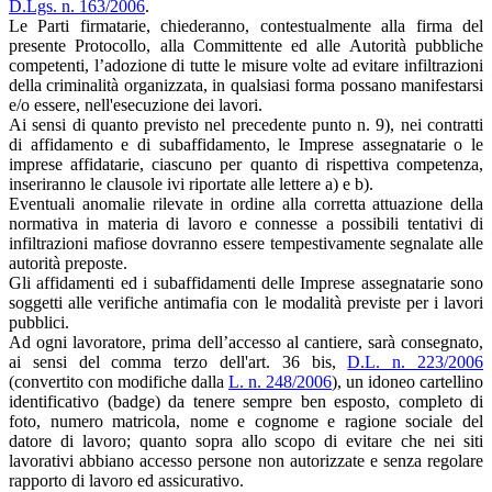
D.Lgs. n. 163/2006
.
Le Parti firmatarie, chiederanno, contestualmente alla firma del
presente Protocollo, alla Committente ed alle Autorità pubbliche
competenti, l’adozione di tutte le misure volte ad evitare infiltrazioni
della criminalità organizzata, in qualsiasi forma possano manifestarsi
e/o essere, nell'esecuzione dei lavori.
Ai sensi di quanto previsto nel precedente punto n. 9), nei contratti
di affidamento e di subaffidamento, le Imprese assegnatarie o le
imprese affidatarie, ciascuno per quanto di rispettiva competenza,
inseriranno le clausole ivi riportate alle lettere a) e b).
Eventuali anomalie rilevate in ordine alla corretta attuazione della
normativa in materia di lavoro e connesse a possibili tentativi di
infiltrazioni mafiose dovranno essere tempestivamente segnalate alle
autorità preposte.
Gli affidamenti ed i subaffidamenti delle Imprese assegnatarie sono
soggetti alle verifiche antimafia con le modalità previste per i lavori
pubblici.
Ad ogni lavoratore, prima dell’accesso al cantiere, sarà consegnato,
ai sensi del comma terzo dell'art. 36 bis,
D.L. n. 223/2006
(convertito con modifiche dalla
L. n. 248/2006
), un idoneo cartellino
identificativo (badge) da tenere sempre ben esposto, completo di
foto, numero matricola, nome e cognome e ragione sociale del
datore di lavoro; quanto sopra allo scopo di evitare che nei siti
lavorativi abbiano accesso persone non autorizzate e senza regolare
rapporto di lavoro ed assicurativo.