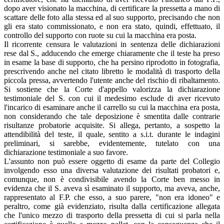
dopo aver visionato la macchina, di certificare la pressetta a mano di
scattare delle foto alla stessa ed al suo supporto, precisando che non
gli era stato commissionato, e non era stato, quindi, effettuato, il
controllo del supporto con ruote su cui la macchina era posta.
Il ricorrente censura le valutazioni in sentenza delle dichiarazioni
rese dal S., adducendo che emerge chiaramente che il teste ha preso
in esame la base di supporto, che ha persino riprodotto in fotografia,
prescrivendo anche nel citato libretto le modalità di trasporto della
piccola pressa, avvertendo l'utente anche del rischio di ribaltamento.
Si sostiene che la Corte d'appello valorizza la dichiarazione
testimoniale del S. con cui il medesimo esclude di aver ricevuto
l'incarico di esaminare anche il carrello su cui la macchina era posta,
non considerando che tale deposizione è smentita dalle contrarie
risultanze probatorie acquisite. Si allega, pertanto, a sospetto la
attendibilità del teste, il quale, sentito a s.i.t. durante le indagini
preliminari, si sarebbe, evidentemente, tutelato con una
dichiarazione testimoniale a suo favore.
L'assunto non può essere oggetto di esame da parte del Collegio
involgendo esso una diversa valutazione dei risultati probatori e,
comunque, non è condivisibile avendo la Corte ben messo in
evidenza che il S. aveva sì esaminato il supporto, ma aveva, anche,
rappresentato al F.P. che esso, a suo parere, "non era idoneo" e
peraltro, come già evidenziato, risulta dalla certificazione allegata
che l'unico mezzo di trasporto della pressetta di cui si parla nella