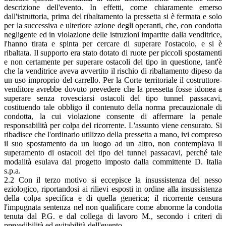
descrizione dell'evento. In effetti, come chiaramente emerso
dall'istruttoria, prima del ribaltamento la pressetta si è fermata e solo
per la successiva e ulteriore azione degli operanti, che, con condotta
negligente ed in violazione delle istruzioni impartite dalla venditrice,
l'hanno tirata e spinta per cercare di superare l'ostacolo, e si è
ribaltata. Il supporto era stato dotato di ruote per piccoli spostamenti
e non certamente per superare ostacoli del tipo in questione, tant'è
che la venditrice aveva avvertito il rischio di ribaltamento dipeso da
un uso improprio del carrello. Per la Corte territoriale il costruttore-
venditore avrebbe dovuto prevedere che la pressetta fosse idonea a
superare senza rovesciarsi ostacoli del tipo tunnel passacavi,
costituendo tale obbligo il contenuto della norma precauzionale di
condotta, la cui violazione consente di affermare la penale
responsabilità per colpa del ricorrente. L'assunto viene censurato. Si
ribadisce che l'ordinario utilizzo della pressetta a mano, ivi compreso
il suo spostamento da un luogo ad un altro, non contemplava il
superamento di ostacoli del tipo del tunnel passacavi, perché tale
modalità esulava dal progetto imposto dalla committente D. Italia
s.p.a.
2.2 Con il terzo motivo si eccepisce la insussistenza del nesso
eziologico, riportandosi ai rilievi esposti in ordine alla insussistenza
della colpa specifica e di quella generica; il ricorrente censura
l'impugnata sentenza nel non qualificare come abnorme la condotta
tenuta dal P.G. e dal collega di lavoro M., secondo i criteri di
prevedibilità ed evitabilità dell'evento.