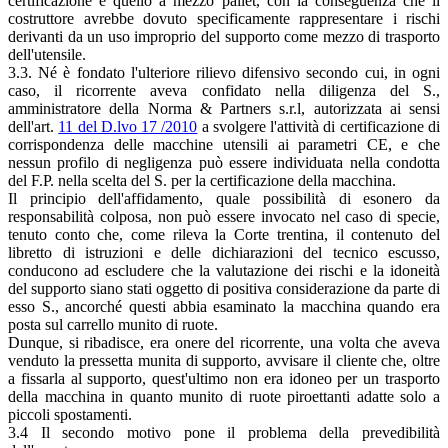
certificazione è quello a mezzo pallet, con la conseguenza che il
costruttore avrebbe dovuto specificamente rappresentare i rischi
derivanti da un uso improprio del supporto come mezzo di trasporto
dell'utensile.
3.3. Né è fondato l'ulteriore rilievo difensivo secondo cui, in ogni
caso, il ricorrente aveva confidato nella diligenza del S.,
amministratore della Norma & Partners s.r.l, autorizzata ai sensi
dell'art.
11 del D.lvo 17 /2010
a svolgere l'attività di certificazione di
corrispondenza delle macchine utensili ai parametri CE, e che
nessun profilo di negligenza può essere individuata nella condotta
del F.P. nella scelta del S. per la certificazione della macchina.
Il principio dell'affidamento, quale possibilità di esonero da
responsabilità colposa, non può essere invocato nel caso di specie,
tenuto conto che, come rileva la Corte trentina, il contenuto del
libretto di istruzioni e delle dichiarazioni del tecnico escusso,
conducono ad escludere che la valutazione dei rischi e la idoneità
del supporto siano stati oggetto di positiva considerazione da parte di
esso S., ancorché questi abbia esaminato la macchina quando era
posta sul carrello munito di ruote.
Dunque, si ribadisce, era onere del ricorrente, una volta che aveva
venduto la pressetta munita di supporto, avvisare il cliente che, oltre
a fissarla al supporto, quest'ultimo non era idoneo per un trasporto
della macchina in quanto munito di ruote piroettanti adatte solo a
piccoli spostamenti.
3.4 Il secondo motivo pone il problema della prevedibilità