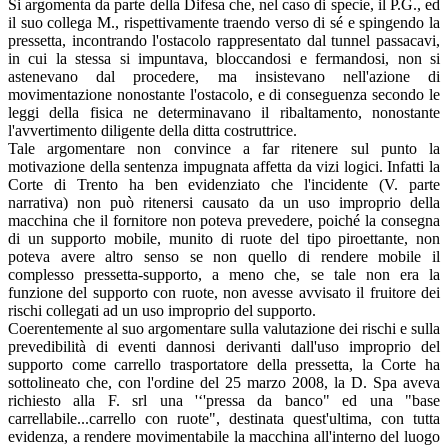
Si argomenta da parte della Difesa che, nel caso di specie, il P.G., ed
il suo collega M., rispettivamente traendo verso di sé e spingendo la
pressetta, incontrando l'ostacolo rappresentato dal tunnel passacavi,
in cui la stessa si impuntava, bloccandosi e fermandosi, non si
astenevano dal procedere, ma insistevano nell'azione di
movimentazione nonostante l'ostacolo, e di conseguenza secondo le
leggi della fisica ne determinavano il ribaltamento, nonostante
l'avvertimento diligente della ditta costruttrice.
Tale argomentare non convince a far ritenere sul punto la
motivazione della sentenza impugnata affetta da vizi logici. Infatti la
Corte di Trento ha ben evidenziato che l'incidente (V. parte
narrativa) non può ritenersi causato da un uso improprio della
macchina che il fornitore non poteva prevedere, poiché la consegna
di un supporto mobile, munito di ruote del tipo piroettante, non
poteva avere altro senso se non quello di rendere mobile il
complesso pressetta-supporto, a meno che, se tale non era la
funzione del supporto con ruote, non avesse avvisato il fruitore dei
rischi collegati ad un uso improprio del supporto.
Coerentemente al suo argomentare sulla valutazione dei rischi e sulla
prevedibilità di eventi dannosi derivanti dall'uso improprio del
supporto come carrello trasportatore della pressetta, la Corte ha
sottolineato che, con l'ordine del 25 marzo 2008, la D. Spa aveva
richiesto alla F. srl una '‘'pressa da banco" ed una "base
carrellabile...carrello con ruote", destinata quest'ultima, con tutta
evidenza, a rendere movimentabile la macchina all'interno del luogo