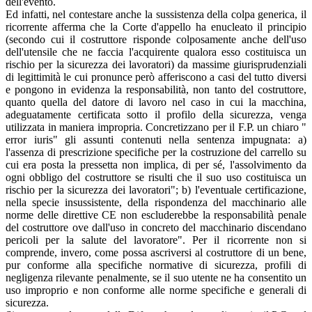
dell'evento.
Ed infatti, nel contestare anche la sussistenza della colpa generica, il
ricorrente afferma che la Corte d'appello ha enucleato il principio
(secondo cui il costruttore risponde colposamente anche dell'uso
dell'utensile che ne faccia l'acquirente qualora esso costituisca un
rischio per la sicurezza dei lavoratori) da massime giurisprudenziali
di legittimità le cui pronunce però afferiscono a casi del tutto diversi
e pongono in evidenza la responsabilità, non tanto del costruttore,
quanto quella del datore di lavoro nel caso in cui la macchina,
adeguatamente certificata sotto il profilo della sicurezza, venga
utilizzata in maniera impropria. Concretizzano per il F.P. un chiaro "
error iuris" gli assunti contenuti nella sentenza impugnata: a)
l'assenza di prescrizione specifiche per la costruzione del carrello su
cui era posta la pressetta non implica, di per sé, l'assolvimento da
ogni obbligo del costruttore se risulti che il suo uso costituisca un
rischio per la sicurezza dei lavoratori"; b) l'eventuale certificazione,
nella specie insussistente, della rispondenza del macchinario alle
norme delle direttive CE non escluderebbe la responsabilità penale
del costruttore ove dall'uso in concreto del macchinario discendano
pericoli per la salute del lavoratore". Per il ricorrente non si
comprende, invero, come possa ascriversi al costruttore di un bene,
pur conforme alla specifiche normative di sicurezza, profili di
negligenza rilevante penalmente, se il suo utente ne ha consentito un
uso improprio e non conforme alle norme specifiche e generali di
sicurezza.