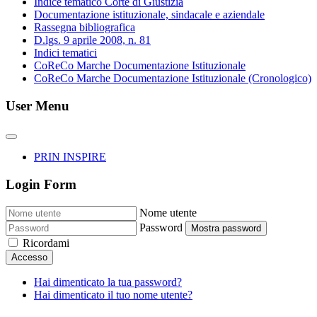
Indice tematico Corte di Giustizia
Documentazione istituzionale, sindacale e aziendale
Rassegna bibliografica
D.lgs. 9 aprile 2008, n. 81
Indici tematici
CoReCo Marche Documentazione Istituzionale
CoReCo Marche Documentazione Istituzionale (Cronologico)
User Menu
PRIN INSPIRE
Login Form
Nome utente
Password
Mostra password
Ricordami
Accesso
Hai dimenticato la tua password?
Hai dimenticato il tuo nome utente?