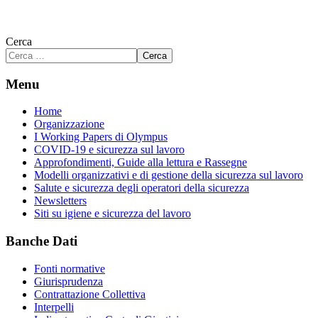
Cerca
Cerca
Menu
Home
Organizzazione
I Working Papers di Olympus
COVID-19 e sicurezza sul lavoro
Approfondimenti, Guide alla lettura e Rassegne
Modelli organizzativi e di gestione della sicurezza sul lavoro
Salute e sicurezza degli operatori della sicurezza
Newsletters
Siti su igiene e sicurezza del lavoro
Banche Dati
Fonti normative
Giurisprudenza
Contrattazione Collettiva
Interpelli