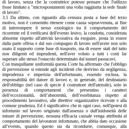
di lavoro, senza che la costruttrice potesse pensare che l'utilizzo
fosse limitato a "microspostamenti una volta raggiunta la sede finale
di lavoro".
3.5 Da ultimo, con riguardo alla censura posta a base del terzo
motivo, non è consentito ritenere come causa sopravvenuta, ai fine
di interrompere il nesso eziologico tra il comportamento del
ricorrente ed il verificarsi dell'evento lesivo, la condotta, considerata
abnorme rispetto all'attività lavorativa da eseguire, posta in essere
dalla parte offesa e dal suo compagno di lavoro nell'avere non solo
usato il supporto come base di trasporto, ma di essere stati del tutto
non diligenti ed imprudenti, nell'aver voluto a tutti i costi far
superare allo stesso l'ostacolo determinato dal tunnel passacavi.
Con tranquillante uniformità questa Corte ha affermato che l'obbligo
di prevenzione si estende agli incidenti che derivino da negligenza,
imprudenza e imperizia dell'infortunato, essendo esclusa, la
responsabilità del datore di lavoro e, in generale, del destinatario
dell'obbligo (nel caso di specie il costruttore dell'utensile), solo in
presenza di comportamenti che presentino i caratteri
dell’eccezionaiità, dell’abnormità, dell’esorbitanza rispetto al
procedimento lavorativo, alle direttive organizzative ricevute e alla
comune prudenza. Ed è significativo che in ogni caso, nell'ipotesi di
infortunio sul lavoro originato dall'assenza o dall'inidoneità delle
misure di prevenzione, nessuna efficacia causale venga attribuita al
comportamento del lavoratore infortunato, che abbia dato occasione
all’evento, quando questo sia da ricondurre, comunque, alla