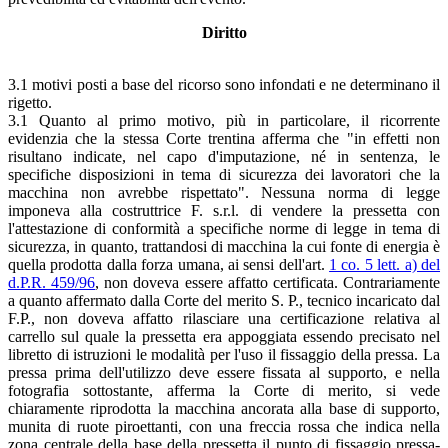
Diritto
3.1 motivi posti a base del ricorso sono infondati e ne determinano il
rigetto.
3.1 Quanto al primo motivo, più in particolare, il ricorrente
evidenzia che la stessa Corte trentina afferma che "in effetti non
risultano indicate, nel capo d'imputazione, né in sentenza, le
specifiche disposizioni in tema di sicurezza dei lavoratori che la
macchina non avrebbe rispettato". Nessuna norma di legge
imponeva alla costruttrice F. s.r.l. di vendere la pressetta con
l'attestazione di conformità a specifiche norme di legge in tema di
sicurezza, in quanto, trattandosi di macchina la cui fonte di energia è
quella prodotta dalla forza umana, ai sensi dell'art.
1 co. 5 lett. a) del
d.P.R. 459/96
, non doveva essere affatto certificata. Contrariamente
a quanto affermato dalla Corte del merito S. P., tecnico incaricato dal
F.P., non doveva affatto rilasciare una certificazione relativa al
carrello sul quale la pressetta era appoggiata essendo precisato nel
libretto di istruzioni le modalità per l'uso il fissaggio della pressa. La
pressa prima dell'utilizzo deve essere fissata al supporto, e nella
fotografia sottostante, afferma la Corte di merito, si vede
chiaramente riprodotta la macchina ancorata alla base di supporto,
munita di ruote piroettanti, con una freccia rossa che indica nella
zona centrale della base della pressetta il punto di fissaggio pressa-