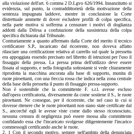
alla violazione dell'art. 6 comma 2 D.Lgvo 626/1994. Innanzitutto si
evidenzia, sul punto, la contraddittorietà della motivazione della
sentenza impugnata laddove, mentre in conclusione la Corte
distrettuale ammette di dover escludere profili di colpa specifica,
nella parte motiva si sofferma a censurare i motivi di doglianza
addotti dalla Difesa a confutazione della sussistenza della colpa
specifica dichiarata dal Tribunale.
Contrariamente a quanto affermato dalla Corte del merito il tecnico
certificatore S.P., incaricato dal ricorrente, non doveva affatto
rilasciare una certificazione relativa al carrello sul quale la pressetta
era appoggiata essendo precisato nel libretto di istruzioni per l'uso il
fissaggio della pressa. La pressa prima dell'utilizzo deve essere
fissata al supporto, e nella fotografia sottostante si vede chiaramente
riprodotta la macchina ancorata alla base di supporto, munita di
ruote piroettanti, con una freccia rossa che indica nella zona centrale
della base della pressetta il punto di fissaggio pressa-supporto.
Non è sostenibile che la committente F. s.r.l. avesse escluso
dall'opera certificatoria, diversamente da come sostiene il S., le ruote
piroettanti. Ne consegue, per il ricorrente, che nel caso in cui si
dovesse ritenere che le ruote piroettanti non siano state certificate dal
S., ancorché egli le avesse viste come dallo stesso riconosciuto,
nessuna censura di negligenza può essere mossa alla committente
confidando essa che l'incaricato svolgesse diligentemente l'incarico
commessogli certificando anche le ruote.
2. 1 Con il secondo motivo, sempre nell'ambito della denunciata