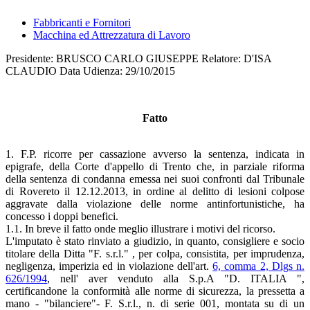
Fabbricanti e Fornitori
Macchina ed Attrezzatura di Lavoro
Presidente: BRUSCO CARLO GIUSEPPE Relatore: D'ISA
CLAUDIO Data Udienza: 29/10/2015
Fatto
1. F.P. ricorre per cassazione avverso la sentenza, indicata in
epigrafe, della Corte d'appello di Trento che, in parziale riforma
della sentenza di condanna emessa nei suoi confronti dal Tribunale
di Rovereto il 12.12.2013, in ordine al delitto di lesioni colpose
aggravate dalla violazione delle norme antinfortunistiche, ha
concesso i doppi benefici.
1.1. In breve il fatto onde meglio illustrare i motivi del ricorso.
L'imputato è stato rinviato a giudizio, in quanto, consigliere e socio
titolare della Ditta "F. s.r.l." , per colpa, consistita, per imprudenza,
negligenza, imperizia ed in violazione dell'art.
6, comma 2, Dlgs n.
626/1994
, nell' aver venduto alla S.p.A "D. ITALIA ",
certificandone la conformità alle norme di sicurezza, la pressetta a
mano - "bilanciere"- F. S.r.l., n. di serie 001, montata su di un