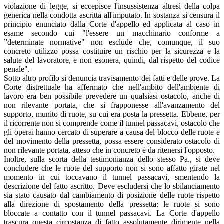
violazione di legge, si eccepisce l'insussistenza altresì della colpa
generica nella condotta ascritta all'imputato. In sostanza si censura il
principio enunciato dalla Corte d'appello ed applicata al caso in
esame secondo cui "l'essere un macchinario conforme a
”determinate normative" non esclude che, comunque, il suo
concreto utilizzo possa costituire un rischio per la sicurezza e la
salute del lavoratore, e non esonera, quindi, dal rispetto del codice
penale".
Sotto altro profilo si denuncia travisamento dei fatti e delle prove. La
Corte distrettuale ha affermato che nell'ambito dell'ambiente di
lavoro era ben possibile prevedere un qualsiasi ostacolo, anche di
non rilevante portata, che si frapponesse all'avanzamento del
supporto, munito di ruote, su cui era posta la pressetta. Ebbene, per
il ricorrente non si comprende come il tunnel passacavi, ostacolo che
gli operai hanno cercato di superare a causa del blocco delle ruote e
del movimento della pressetta, possa essere considerato ostacolo di
non rilevante portata, atteso che in concreto è da ritenersi l'opposto.
Inoltre, sulla scorta della testimonianza dello stesso Pa., si deve
concludere che le ruote del supporto non si sono affatto girate nel
momento in cui toccavano il tunnel passacavi, smentendo la
descrizione del fatto ascritto. Deve escludersi che lo sbilanciamento
sia stato causato dal cambiamento di posizione delle ruote rispetto
alla direzione di spostamento della pressetta: le ruote si sono
bloccate a contatto con il tunnel passacavi. La Corte d'appello
trascura questa circostanza di fatto assolutamente dirimente nella