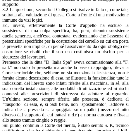
supporto.
3.2 La questione, secondo il Collegio si risolve in fatto e, come tale,
sottratta alla valutazione di questa Corte a fronte di una motivazione
immune da vizi logici.
Ed, invero, effettivamente la Corte d'appello ha escluso la
sussistenza di una colpa specifica, ha, però, ritenuto sussistente
quella generica, anch'essa contestata, evidenziando che l'assenza di
prescrizioni specifiche per la costruzione del carrello su cui era posta
la pressetta non implica, di per sé l'assolvimento da ogni obbligo del
costruttore se risulti che il suo uso costituisca un rischio per la
sicurezza dei lavoratori.
Premesso che la ditta "D. Italia Spa" aveva commissionato alla "F.
s.r.l." non solo la pressetta ma anche la base di appoggio, rileva la
Corte territoriale che, sebbene ne sia menzionata l'esistenza, non è
fornita alcuna descrizione di essa, né illustrata la funzionalità: tutte le
indicazioni del libretto sono infatti riferite alla macchina, in sé, alla
sua corretta installazione, alle modalità di utilizzazione ed ai rischi
connessi alle prescrizioni di sicurezza da adottare al riguardo.
Un'ultima sezione, sempre riferita alla pressetta, è dedicata al
"trasporto" di essa, e, si badi bene, non "spostamento", laddove si
indica che la pressetta sia appoggiata su un pallet (mezzo del tutto
diverso dal supporto di cui trattasi n.d.r.) a norma europea e fissata
allo stesso tramite cinghie o reggie.
Sul punto, continua la Corte del merito, è stato sentito S. P., tecnico
certificatore, che ha dichiarato di aver ricevuto l'incarico dal F.P.,