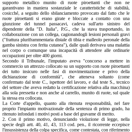
supporto metallico munito di ruote piroettanti che non ne
garantivano in maniera sostanziale le caratteristiche di stabilità,
cosicché, a seguito dello sbilanciamento provocato dal fatto che le
ruote piroettanti si erano girate e bloccate a contatto con una
giunzione del tunnel passacavi, cadeva sull'arto sinistro del
dipendente della "D. Italia", P.G., che la stava trasportando, in
collaborazione con un collega, cagionandogli lesioni personali gravi
("frattura pluriframmentaria distale di tibia e malleolo peronale della
gamba sinistra con ferita cutanea"), dalle quali derivava una malattia
nel corpo o comunque una incapacità di attendere alle ordinarie
occupazioni per oltre 400 giorni.
Secondo il Tribunale, l'imputato aveva "concorso a mettere in
commercio un attrezzo collocato su un supporto con ruote piroettanti
dei tutto insicuro nelle fasi di movimentazione e privo della
dichiarazione di conformità", che atteneva soltanto (come
confermato dal teste C., ispettore del lavoro, e dal teste S., tecnico
del settore che aveva redatto la certificazione relativa alla macchina)
alla sola pressetta e non anche al carrello, munito di ruote, sul quale
la stessa era collocata.
La Corte d'appello, quanto alla ritenuta responsabilità, nel fare
proprio l'impianto motivazionale della sentenza di primo grado, ha
ritenuto infondati i motivi posti a base del gravame di merito.
2. Con il primo motivo, denunciando violazione di legge, nella
specie degli artt. 40, 41, 43, 113 cod. pen., il ricorrente eccepisce
l'insussistenza della colpa specifica, come contestata, con riferimento