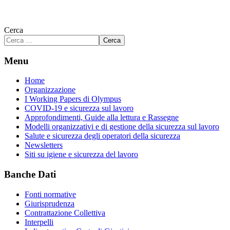
Cerca
Cerca
Menu
Home
Organizzazione
I Working Papers di Olympus
COVID-19 e sicurezza sul lavoro
Approfondimenti, Guide alla lettura e Rassegne
Modelli organizzativi e di gestione della sicurezza sul lavoro
Salute e sicurezza degli operatori della sicurezza
Newsletters
Siti su igiene e sicurezza del lavoro
Banche Dati
Fonti normative
Giurisprudenza
Contrattazione Collettiva
Interpelli