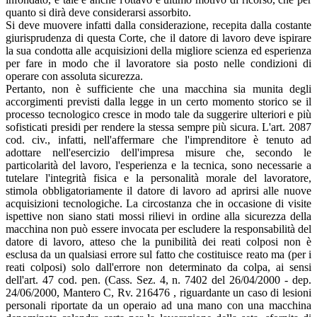
quanto si dirà deve considerarsi assorbito.
Si deve muovere infatti dalla considerazione, recepita dalla costante
giurisprudenza di questa Corte, che il datore di lavoro deve ispirare
la sua condotta alle acquisizioni della migliore scienza ed esperienza
per fare in modo che il lavoratore sia posto nelle condizioni di
operare con assoluta sicurezza.
Pertanto, non è sufficiente che una macchina sia munita degli
accorgimenti previsti dalla legge in un certo momento storico se il
processo tecnologico cresce in modo tale da suggerire ulteriori e più
sofisticati presidi per rendere la stessa sempre più sicura. L'art. 2087
cod. civ., infatti, nell'affermare che l'imprenditore è tenuto ad
adottare nell'esercizio dell'impresa misure che, secondo le
particolarità del lavoro, l'esperienza e la tecnica, sono necessarie a
tutelare l'integrità fisica e la personalità morale del lavoratore,
stimola obbligatoriamente il datore di lavoro ad aprirsi alle nuove
acquisizioni tecnologiche. La circostanza che in occasione di visite
ispettive non siano stati mossi rilievi in ordine alla sicurezza della
macchina non può essere invocata per escludere la responsabilità del
datore di lavoro, atteso che la punibilità dei reati colposi non è
esclusa da un qualsiasi errore sul fatto che costituisce reato ma (per i
reati colposi) solo dall'errore non determinato da colpa, ai sensi
dell'art. 47 cod. pen. (Cass. Sez. 4, n. 7402 del 26/04/2000 - dep.
24/06/2000, Mantero C, Rv. 216476 , riguardante un caso di lesioni
personali riportate da un operaio ad una mano con una macchina