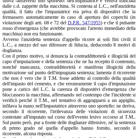
finiva -attraverso uno sportello- nell'impastatrice e veniva tranciata
dalle c.d. zappette della macchina. Si contesta al L.C., nell'anzidetta
qualità, il fatto che l'impastatrice era priva di dispositivi che la
fermassero automaticamente in caso di apertura dei coperchi (in
violazione degli arti. 68 e 72 del
D.P.R. 547/1955
) e che il pulsante
rosso d'emergenza (che avrebbe provocato l'arresto immediato della
macchina) non era funzionante.
Avverso l'anzidetta sentenza d'appello ricorre ai soli fini civili il
L.C., a mezzo del suo difensore di fiducia, deducendo 8 motivi di
doglianza.
Con il primo motivo, si denuncia la contraddittorietà e illogicità del
capo d'imputazione e della sentenza che ne ha recepito il contenuto,
nonché mancanza, contraddittorietà e manifesta illogicità della
motivazione sul punto dell'impugnata sentenza; lamenta il ricorrente
che non è vero che il T.M. fosse addetto al controllo della qualità
dell'impasto del cemento, e che erroneamente il capo d'imputazione
pone a carico del L.C. la carenza di dispositivi d'emergenza che
bloccassero la macchina, affermando nel contempo che l'incidente si
verificò perché il T.M., nel tentativo di aggrapparsi a un appiglio,
infilava la mano nell'Impastatrice attraverso uno sportello: ne deriva,
secondo il ricorrente, l'irrilevanza delle violazioni di sicurezza
contestate all'imputato sul corso dell'evento lesivo occorso al T.M..
Sul punto però, pur a fronte delle doglianze difensive, né la sentenza
di primo grado né quella d'appello hanno fornito, secondo il
ricorrente, alcuna risposta.