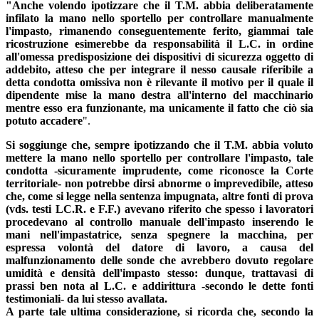
"Anche volendo ipotizzare che il T.M. abbia deliberatamente
infilato la mano nello sportello per controllare manualmente
l'impasto, rimanendo conseguentemente ferito, giammai tale
ricostruzione esimerebbe da responsabilità il L.C. in ordine
all'omessa predisposizione dei dispositivi di sicurezza oggetto di
addebito, atteso che per integrare il nesso causale riferibile a
detta condotta omissiva non è rilevante il motivo per il quale il
dipendente mise la mano destra all'interno del macchinario
mentre esso era funzionante, ma unicamente il fatto che ciò sia
potuto accadere
".
Si soggiunge che, sempre ipotizzando che il T.M. abbia voluto
mettere la mano nello sportello per controllare l'impasto, tale
condotta -sicuramente imprudente, come riconosce la Corte
territoriale- non potrebbe dirsi abnorme o imprevedibile, atteso
che, come si legge nella sentenza impugnata, altre fonti di prova
(vds. testi LC.R. e F.F.) avevano riferito che spesso i lavoratori
procedevano al controllo manuale dell'impasto inserendo le
mani nell'impastatrice, senza spegnere la macchina, per
espressa volontà del datore di lavoro, a causa del
malfunzionamento delle sonde che avrebbero dovuto regolare
umidità e densità dell'impasto stesso: dunque, trattavasi di
prassi ben nota al L.C. e addirittura -secondo le dette fonti
testimoniali- da lui stesso avallata.
A parte tale ultima considerazione, si ricorda che, secondo la