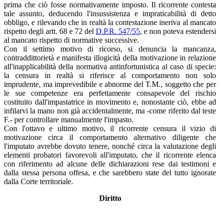
prima che ciò fosse normativamente imposto. Il ricorrente contesta
tale assunto, deducendo l'insussistenza e impraticabilità di detto
obbligo, e rilevando che in realtà la contestazione ineriva al mancato
rispetto degli artt. 68 e 72 del
D.P.R. 547/55
, e non poteva estendersi
al mancato rispetto di normative successive.
Con il settimo motivo di ricorso, si denuncia la mancanza,
contraddittorietà e manifesta illogicità della motivazione in relazione
all'inapplicabilità della normativa antinfortunistica al caso di specie:
la censura in realtà si riferisce al comportamento non solo
imprudente, ma imprevedibile e abnorme del T.M., soggetto che per
le sue competenze era perfettamente consapevole del rischio
costituito dall'impastatrice in movimento e, nonostante ciò, ebbe ad
infilarvi la mano non già accidentalmente, ma -come riferito dal teste
F.- per controllare manualmente l'impasto.
Con l'ottavo e ultimo motivo, il ricorrente censura il vizio di
motivazione circa il comportamento alternativo diligente che
l'imputato avrebbe dovuto tenere, nonché circa la valutazione degli
elementi probatori favorevoli all'imputato, che il ricorrente elenca
con riferimento ad alcune delle dichiarazioni rese dai testimoni e
dalla stessa persona offesa, e che sarebbero state del tutto ignorate
dalla Corte territoriale.
Diritto