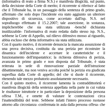
(informativa di reato a firma N.S.) e manifesta illogicità, sul punto,
della decisione della Corte di merito; il ricorrente si riferisce al fatto
che il Tribunale ha, in un passaggio della sentenza di primo grado,
affermato che solo dopo l'incidente era stato aggiunto un ulteriore
dispositivo di sicurezza, come accertato dall'isp. N.S. nel
sopralluogo effettuato il 15.2.2007; tale asserzione, in sostanza,
implicherebbe che sia stata utilizzata -benché dichiarata
inutilizzabile- l'informativa di reato redatta dallo stesso isp. N.S.,
sebbene la Corte di Appello, sul rilievo difensivo mosso al riguardo,
abbia escluso che detta informativa sia stata utilizzata.
Con il quarto motivo, il ricorrente denuncia la mancata assunzione di
una prova decisiva, costituita da una perizia per ricostruire la
dinamica dell'incidente e accertare le caratteristiche e il
funzionamento dell'impastatrice; la richiesta difensiva di perizia,
avanzata in primo grado e non disposta dal Tribunale, è stata
reiterata in sede di rinnovazione parziale dell'istruzione
dibattimentale, ma non veniva accolta poiché la perizia era giudicata
superflua dalla Corte di appello; del che si duole il ricorrente,
ritenendo tale mezzo probatorio assolutamente necessario.
Con il quinto motivo, il ricorrente lamenta la contraddittorietà e
manifesta illogicità della sentenza appellata nella parte in cui valuta
le risultanze istruttorie e in particolare la deposizione della persona
offesa T.M., e omette di valutare le contestazioni circa
l'inattendibilità del teste. Sebbene infatti l'intero processo ruotasse
attorno alla circostanza -confermata in aula dalla persona offesa- che