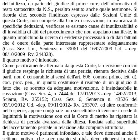
dell'utilizzo, da parte del giudice di prime cure, dell'informativa di
reato sottoscritta da N.S., peraltro sentito anche quale testimone. Si
ricorda che, secondo l'indirizzo espresso dalle Sezioni Unite di
questa Corte, non compete alla Corte di cassazione, in mancanza di
specifiche deduzioni, verificare se esistano cause di inutilizzabilità o
di invalidità di atti del procedimento che non appaiano manifeste, in
quanto implichino la ricerca di evidenze processuali o di dati fattuali
che è onere della parte interessata rappresentare adeguatamente
(Cass. Sez. Un., Sentenza n. 39061 del 16/07/2009 Ud. - dep.
08/10/2009- Rv. 244328).
Il quarto motivo è infondato.
Come pacificamente affermato da questa Corte, la decisione con cui
il giudice respinge la richiesta di una perizia, ritenuta decisiva dalle
parti, non è censurabile ai sensi dell'art. 606, comma primo, lett. d),
cod. proc. pen., in quanto costituisce il risultato di un giudizio di
fatto che, se sorretto da adeguata motivazione, è insindacabile in
cassazione (Cass. Sez. 4, n. 7444 del 17/01/2013 - dep. 14/02/2013,
Sciarra, Rv. 255152; Cass. Sez. 6, Sentenza n. 43526 del
03/10/2012 Ud. -dep. 09/11/2012- Rv. 253707, ed altre conformi);
nella specie, appare congrua e non suscettibile di censure in sede di
legittimità la motivazione con cui la Corte di merito ha rigettato la
richiesta di perizia avanzata dalla difesa, fondata sulla superfluità
dell'accertamento peritale in relazione alla compiuta istruttoria.
Il quinto motivo è parimenti infondato, e tale deve ritenersi anche il
settimo motivo, che -per quanto si dirà- deve ritenersi in parte