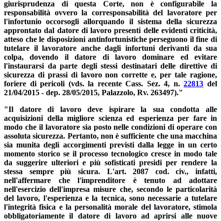
giurisprudenza di questa Corte, non è configurabile la
responsabilità ovvero la corresponsabilità del lavoratore per
l'infortunio occorsogli allorquando il sistema della sicurezza
approntato dal datore di lavoro presenti delle evidenti criticità,
atteso che le disposizioni antinfortunistiche perseguono il fine di
tutelare il lavoratore anche dagli infortuni derivanti da sua
colpa, dovendo il datore di lavoro dominare ed evitare
l'instaurarsi da parte degli stessi destinatari delle direttive di
sicurezza di prassi di lavoro non corrette e, per tale ragione,
foriere di pericoli (vds. la recente Cass. Sez. 4, n.
22813
del
21/04/2015 - dep. 28/05/2015, Palazzolo, Rv. 263497)."
"Il datore di lavoro deve ispirare la sua condotta alle
acquisizioni della migliore scienza ed esperienza per fare in
modo che il lavoratore sia posto nelle condizioni di operare con
assoluta sicurezza. Pertanto, non è sufficiente che una macchina
sia munita degli accorgimenti previsti dalla legge in un certo
momento storico se il processo tecnologico cresce in modo tale
da suggerire ulteriori e più sofisticati presidi per rendere la
stessa sempre più sicura. L'art. 2087 cod. civ., infatti,
nell'affermare che l'imprenditore è tenuto ad adottare
nell'esercizio dell'impresa misure che, secondo le particolarità
del lavoro, l'esperienza e la tecnica, sono necessarie a tutelare
l'integrità fisica e la personalità morale del lavoratore, stimola
obbligatoriamente il datore di lavoro ad aprirsi alle nuove