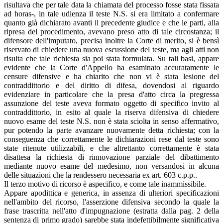
risultava che per tale data la chiamata del processo fosse stata fissata
ad horas-, in tale udienza il teste N.S. si era limitato a confermare
quanto già dichiarato avanti il precedente giudice e che le parti, alla
ripresa del procedimento, avevano preso atto di tale circostanza; il
difensore dell'imputato, precisa inoltre la Corte di merito, si è bensì
riservato di chiedere una nuova escussione del teste, ma agli atti non
risulta che tale richiesta sia poi stata formulata. Su tali basi, appare
evidente che la Corte d'Appello ha esaminato accuratamente le
censure difensive e ha chiarito che non vi è stata lesione del
contraddittorio e del diritto di difesa, dovendosi al riguardo
evidenziare in particolare che la presa d'atto circa la pregressa
assunzione del teste aveva formato oggetto di specifico invito al
contraddittorio, in esito al quale la riserva difensiva di chiedere
nuovo esame del teste N.S. non è stata sciolta in senso affermativo,
pur potendo la parte avanzare nuovamente detta richiesta; con la
conseguenza che correttamente le dichiarazioni rese dal teste sono
state ritenute utilizzabili, e che altrettanto correttamente è stata
disattesa la richiesta di rinnovazione parziale del dibattimento
mediante nuovo esame del medesimo, non versandosi in alcuna
delle situazioni che la rendessero necessaria ex art. 603 c.p.p..
Il terzo motivo di ricorso è aspecifico, e come tale inammissibile.
Appare apodittica e generica, in assenza di ulteriori specificazioni
nell'ambito del ricorso, l'asserzione difensiva secondo la quale la
frase trascritta nell'atto d'impugnazione (estratta dalla pag. 2 della
sentenza di primo grado) sarebbe stata indefettibilmente significativa