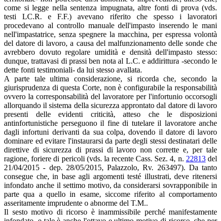
come si legge nella sentenza impugnata, altre fonti di prova (vds.
testi LC.R. e F.F.) avevano riferito che spesso i lavoratori
procedevano al controllo manuale dell'impasto inserendo le mani
nell'impastatrice, senza spegnere la macchina, per espressa volontà
del datore di lavoro, a causa del malfunzionamento delle sonde che
avrebbero dovuto regolare umidità e densità dell'impasto stesso:
dunque, trattavasi di prassi ben nota al L.C. e addirittura -secondo le
dette fonti testimoniali- da lui stesso avallata.
A parte tale ultima considerazione, si ricorda che, secondo la
giurisprudenza di questa Corte, non è configurabile la responsabilità
ovvero la corresponsabilità del lavoratore per l'infortunio occorsogli
allorquando il sistema della sicurezza approntato dal datore di lavoro
presenti delle evidenti criticità, atteso che le disposizioni
antinfortunistiche perseguono il fine di tutelare il lavoratore anche
dagli infortuni derivanti da sua colpa, dovendo il datore di lavoro
dominare ed evitare l'instaurarsi da parte degli stessi destinatari delle
direttive di sicurezza di prassi di lavoro non corrette e, per tale
ragione, foriere di pericoli (vds. la recente Cass. Sez. 4, n.
22813
del
21/04/2015 - dep. 28/05/2015, Palazzolo, Rv. 263497). Da tanto
consegue che, in base agli argomenti testé illustrati, deve ritenersi
infondato anche il settimo motivo, da considerarsi sovrapponibile in
parte qua a quello in esame, siccome riferito al comportamento
asseritamente imprudente o abnorme del T.M..
Il sesto motivo di ricorso è inammissibile perché manifestamente
infondato, e tale è anche l'ottavo e ultimo motivo di ricorso, che per