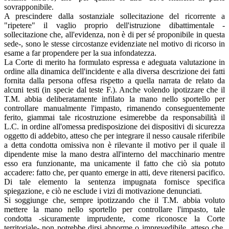
sovrapponibile.
A prescindere dalla sostanziale sollecitazione del ricorrente a
"ripetere" il vaglio proprio dell'istruzione dibattimentale -
sollecitazione che, all'evidenza, non è di per sé proponibile in questa
sede-, sono le stesse circostanze evidenziate nel motivo di ricorso in
esame a far propendere per la sua infondatezza.
La Corte di merito ha formulato espressa e adeguata valutazione in
ordine alla dinamica dell'incidente e alla diversa descrizione dei fatti
fornita dalla persona offesa rispetto a quella narrata de relato da
alcuni testi (in specie dal teste F.). Anche volendo ipotizzare che il
T.M. abbia deliberatamente infilato la mano nello sportello per
controllare manualmente l'impasto, rimanendo conseguentemente
ferito, giammai tale ricostruzione esimerebbe da responsabilità il
L.C. in ordine all'omessa predisposizione dei dispositivi di sicurezza
oggetto di addebito, atteso che per integrare il nesso causale riferibile
a detta condotta omissiva non è rilevante il motivo per il quale il
dipendente mise la mano destra all'interno del macchinario mentre
esso era funzionante, ma unicamente il fatto che ciò sia potuto
accadere: fatto che, per quanto emerge in atti, deve ritenersi pacifico.
Di tale elemento la sentenza impugnata fornisce specifica
spiegazione, e ciò ne esclude i vizi di motivazione denunciati.
Si soggiunge che, sempre ipotizzando che il T.M. abbia voluto
mettere la mano nello sportello per controllare l'impasto, tale
condotta -sicuramente imprudente, come riconosce la Corte
territoriale- non potrebbe dirsi abnorme o imprevedibile, atteso che,