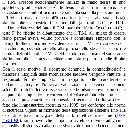
il T.M. avrebbe accidentalmente infilato la mano destra in uno
sportello, producendosi così le lesioni di cui in rubrica, tale
circostanza secondo il ricorrente è smentita sia dalla posizione in cui
il T.M. si trovava rispetto all'impastatrice (che era alla sua sinistra),
sia da altre deposizioni testimoniali (ai testi L.C. e D.R.,
nell'immediatezza del fatto, il T.M. avrebbe riferito "è colpa mia"; il
teste F. ha riferito in dibattimento che il T.M. gli spiegò di essersi
ferito perché aveva voluto provare a controllare l'impasto con le
mani). Inoltre il ricorrente evidenzia che il T.M. ben conosceva il
macchinario, essendo addetto alla pulizia dello stesso; ed elenca le
contraddizioni in cui il T.M. sarebbe caduto nel corso del suo esame,
sia interne alle sue stesse dichiarazioni, sia rispetto a quelle di altri
testimoni.
Con il sesto motivo, il ricorrente denuncia la contraddittorietà e
manifesta illogicità della motivazione laddove vengono valutate le
responsabilità dell'imputato in rapporto alle caratteristiche
dell'impastatrice, e l'omessa valutazione di elementi tecnico-
scientifici e dell'effettiva osservanza delle misure prevenzionistiche
da parte dell'imputato: il ricorrente si riferisce al fatto che non è stata
accolta la prospettazione dei consulenti tecnici della difesa circa il
fatto che l'impastatrice, costruita nel 1995, era conforme alle norme
di sicurezza vigenti al momento della legislazione esistente fino alla
data di entrata in vigore della c.d. direttiva macchine (
DPR
459/1996
), sul rilievo che l'imputato avrebbe dovuto adeguare i
dispositivi di sicurezza alla successiva evoluzione della tecnica ancor