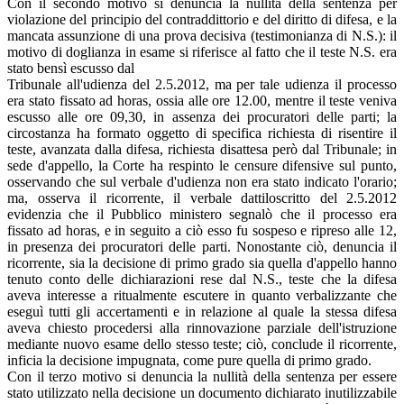
Con il secondo motivo si denuncia la nullità della sentenza per
violazione del principio del contraddittorio e del diritto di difesa, e la
mancata assunzione di una prova decisiva (testimonianza di N.S.): il
motivo di doglianza in esame si riferisce al fatto che il teste N.S. era
stato bensì escusso dal
Tribunale all'udienza del 2.5.2012, ma per tale udienza il processo
era stato fissato ad horas, ossia alle ore 12.00, mentre il teste veniva
escusso alle ore 09,30, in assenza dei procuratori delle parti; la
circostanza ha formato oggetto di specifica richiesta di risentire il
teste, avanzata dalla difesa, richiesta disattesa però dal Tribunale; in
sede d'appello, la Corte ha respinto le censure difensive sul punto,
osservando che sul verbale d'udienza non era stato indicato l'orario;
ma, osserva il ricorrente, il verbale dattiloscritto del 2.5.2012
evidenzia che il Pubblico ministero segnalò che il processo era
fissato ad horas, e in seguito a ciò esso fu sospeso e ripreso alle 12,
in presenza dei procuratori delle parti. Nonostante ciò, denuncia il
ricorrente, sia la decisione di primo grado sia quella d'appello hanno
tenuto conto delle dichiarazioni rese dal N.S., teste che la difesa
aveva interesse a ritualmente escutere in quanto verbalizzante che
eseguì tutti gli accertamenti e in relazione al quale la stessa difesa
aveva chiesto procedersi alla rinnovazione parziale dell'istruzione
mediante nuovo esame dello stesso teste; ciò, conclude il ricorrente,
inficia la decisione impugnata, come pure quella di primo grado.
Con il terzo motivo si denuncia la nullità della sentenza per essere
stato utilizzato nella decisione un documento dichiarato inutilizzabile