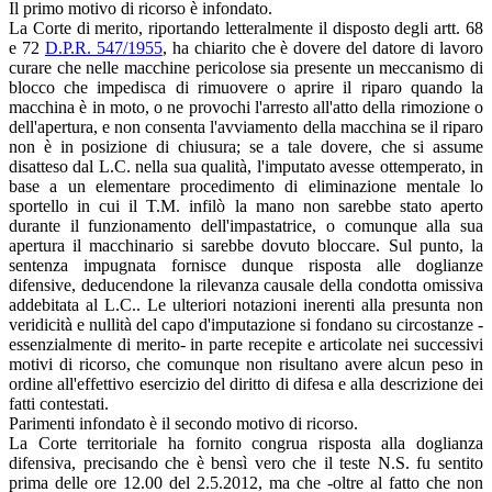
Il primo motivo di ricorso è infondato.
La Corte di merito, riportando letteralmente il disposto degli artt. 68
e 72
D.P.R. 547/1955
, ha chiarito che è dovere del datore di lavoro
curare che nelle macchine pericolose sia presente un meccanismo di
blocco che impedisca di rimuovere o aprire il riparo quando la
macchina è in moto, o ne provochi l'arresto all'atto della rimozione o
dell'apertura, e non consenta l'avviamento della macchina se il riparo
non è in posizione di chiusura; se a tale dovere, che si assume
disatteso dal L.C. nella sua qualità, l'imputato avesse ottemperato, in
base a un elementare procedimento di eliminazione mentale lo
sportello in cui il T.M. infilò la mano non sarebbe stato aperto
durante il funzionamento dell'impastatrice, o comunque alla sua
apertura il macchinario si sarebbe dovuto bloccare. Sul punto, la
sentenza impugnata fornisce dunque risposta alle doglianze
difensive, deducendone la rilevanza causale della condotta omissiva
addebitata al L.C.. Le ulteriori notazioni inerenti alla presunta non
veridicità e nullità del capo d'imputazione si fondano su circostanze -
essenzialmente di merito- in parte recepite e articolate nei successivi
motivi di ricorso, che comunque non risultano avere alcun peso in
ordine all'effettivo esercizio del diritto di difesa e alla descrizione dei
fatti contestati.
Parimenti infondato è il secondo motivo di ricorso.
La Corte territoriale ha fornito congrua risposta alla doglianza
difensiva, precisando che è bensì vero che il teste N.S. fu sentito
prima delle ore 12.00 del 2.5.2012, ma che -oltre al fatto che non