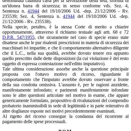
denominata calandra carta per la lavorazione della seta, sfornita di
un'idonea barra di sicurezza; in senso conforme vds. Sez. 4,
Sentenza n.
41944
del 19/10/2006 Ud. -dep. 21/12/2006 - Rv.
235539; Sez. 4, Sentenza n.
41944
del 19/10/2006 Ud. -dep.
21/12/2006 - Rv. 235538).
Nella specie, peraltro, è la stessa Corte di merito a chiarire
opportunamente, attraverso il richiamo testuale agli arti. 68 e 72
D.P.R. 547/1955
, che sicuramente nel caso di specie erano state
disattese anche le pur risalenti prescrizioni in materia di sicurezza dei
macchinari ivi impartite, e che il comportamento alternativo diligente
che il L.C., nella sua qualità, avrebbe dovuto tenere era appunto
quello prescritto dalle dette disposizioni (la cui violazione è del resto
oggetto di espressa contestazione nell'editto imputativo).
Tale ultima considerazione assorbe anche la questione principale
proposta con l'ottavo motivo di ricorso, riguardante il
comportamento che l'imputato avrebbe dovuto osservare a fronte
della sua condotta omissiva. L'assunto è, per le ragioni anzidette,
manifestamente infondato; e parimenti manifestamente infondate
sono le altre questioni articolate nel motivo in esame, che appare
genericamente formulato, propositivo di rivalutazioni del compendio
probatorio inammissibili in sede di legittimità e in parte reiterativo di
altre doglianze esposte nei motivi precedentemente esaminati.
Al rigetto del ricorso consegue la condanna del ricorrente al
pagamento delle spese processuali.