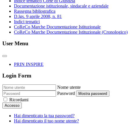
Indice tematico Corte di Giustizia
Documentazione istituzionale, sindacale e aziendale
Rassegna bibliografica
D.lgs. 9 aprile 2008, n. 81
Indici tematici
CoReCo Marche Documentazione Istituzionale
CoReCo Marche Documentazione Istituzionale (Cronologico)
User Menu
PRIN INSPIRE
Login Form
Nome utente
Password
Mostra password
Ricordami
Accesso
Hai dimenticato la tua password?
Hai dimenticato il tuo nome utente?