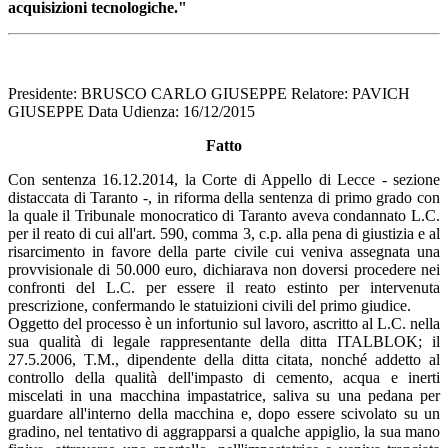
acquisizioni tecnologiche."
Presidente: BRUSCO CARLO GIUSEPPE Relatore: PAVICH
GIUSEPPE Data Udienza: 16/12/2015
Fatto
Con sentenza 16.12.2014, la Corte di Appello di Lecce - sezione
distaccata di Taranto -, in riforma della sentenza di primo grado con
la quale il Tribunale monocratico di Taranto aveva condannato L.C.
per il reato di cui all'art. 590, comma 3, c.p. alla pena di giustizia e al
risarcimento in favore della parte civile cui veniva assegnata una
provvisionale di 50.000 euro, dichiarava non doversi procedere nei
confronti del L.C. per essere il reato estinto per intervenuta
prescrizione, confermando le statuizioni civili del primo giudice.
Oggetto del processo è un infortunio sul lavoro, ascritto al L.C. nella
sua qualità di legale rappresentante della ditta ITALBLOK; il
27.5.2006, T.M., dipendente della ditta citata, nonché addetto al
controllo della qualità dell'impasto di cemento, acqua e inerti
miscelati in una macchina impastatrice, saliva su una pedana per
guardare all'interno della macchina e, dopo essere scivolato su un
gradino, nel tentativo di aggrapparsi a qualche appiglio, la sua mano