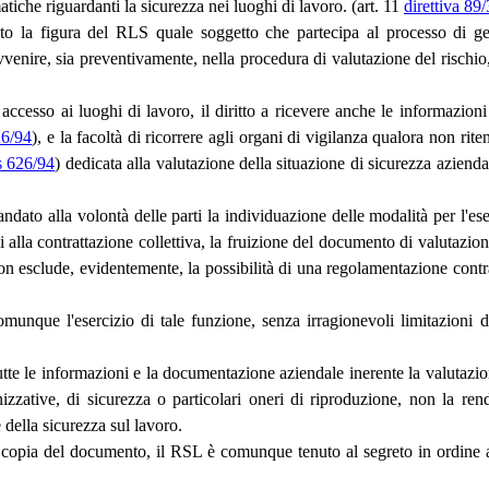
matiche riguardanti la sicurezza nei luoghi di lavoro. (art. 11
direttiva 8
linato la figura del RLS quale soggetto che partecipa al processo di g
venire, sia preventivamente, nella procedura di valutazione del rischio, 
di accesso ai luoghi di lavoro, il diritto a ricevere anche le informazio
26/94
), e la facoltà di ricorrere agli organi di vigilanza qualora non ri
s 626/94
) dedicata alla valutazione della situazione di sicurezza aziend
ndato alla volontà delle parti la individuazione delle modalità per l'ese
alla contrattazione collettiva, la fruizione del documento di valutazione 
non esclude, evidentemente, la possibilità di una regolamentazione contr
omunque l'esercizio di tale funzione, senza irragionevoli limitazioni
utte le informazioni e la documentazione aziendale inerente la valutazione
zzative, di sicurezza o particolari oneri di riproduzione, non la rend
 della sicurezza sul lavoro.
copia del documento, il RSL è comunque tenuto al segreto in ordine ai 