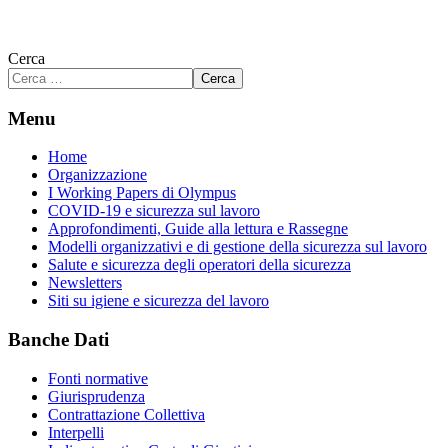
Cerca
Cerca
Menu
Home
Organizzazione
I Working Papers di Olympus
COVID-19 e sicurezza sul lavoro
Approfondimenti, Guide alla lettura e Rassegne
Modelli organizzativi e di gestione della sicurezza sul lavoro
Salute e sicurezza degli operatori della sicurezza
Newsletters
Siti su igiene e sicurezza del lavoro
Banche Dati
Fonti normative
Giurisprudenza
Contrattazione Collettiva
Interpelli