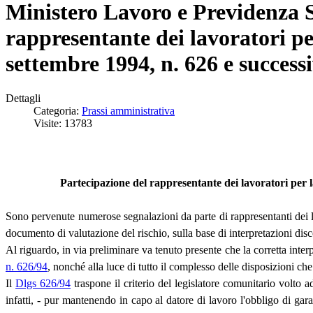
Ministero Lavoro e Previdenza So
rappresentante dei lavoratori per 
settembre 1994, n. 626 e success
Dettagli
Categoria:
Prassi amministrativa
Visite: 13783
Partecipazione del rappresentante dei lavoratori per la
Sono pervenute numerose segnalazioni da parte di rappresentanti dei lav
documento di valutazione del rischio, sulla base di interpretazioni dis
Al riguardo, in via preliminare va tenuto presente che la corretta inter
n. 626/94
, nonché alla luce di tutto il complesso delle disposizioni ch
Il
Dlgs 626/94
traspone il criterio del legislatore comunitario volto a
infatti, - pur mantenendo in capo al datore di lavoro l'obbligo di garant