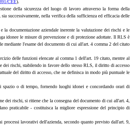
9/391/CEE
).
estione della sicurezza del luogo di lavoro attraverso la forma della
sia successivamente, nella verifica della sufficienza ed efficacia delle
ni e la documentazione aziendale inerente la valutazione dei rischi e le
tenga idonee le misure di prevenzione e di protezione adottate. Il RLS è
ale mediante l'esame del documento di cui all'art. 4 comma 2 del citato
rcizio delle funzioni elencate al comma 1 dell'art. 19 citato, mentre al
dei rischi, stabilendo in favore dello stesso RLS, il diritto di accesso
attuale del diritto di accesso, che ne definisca in modo più puntuale le
 di spazio o di tempo, fornendo luoghi idonei e concordando orari di
 dei rischi, si ritiene che la consegna del documento di cui all'art. 4,
ano praticabile - costituisca la migliore espressione del principio di
processi lavorativi dell'azienda, secondo quanto previsto dall'art. 9,