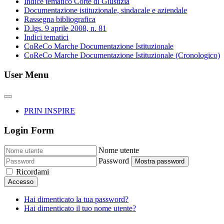
Indice tematico Corte di Giustizia
Documentazione istituzionale, sindacale e aziendale
Rassegna bibliografica
D.lgs. 9 aprile 2008, n. 81
Indici tematici
CoReCo Marche Documentazione Istituzionale
CoReCo Marche Documentazione Istituzionale (Cronologico)
User Menu
PRIN INSPIRE
Login Form
Nome utente
Password
Mostra password
Ricordami
Accesso
Hai dimenticato la tua password?
Hai dimenticato il tuo nome utente?