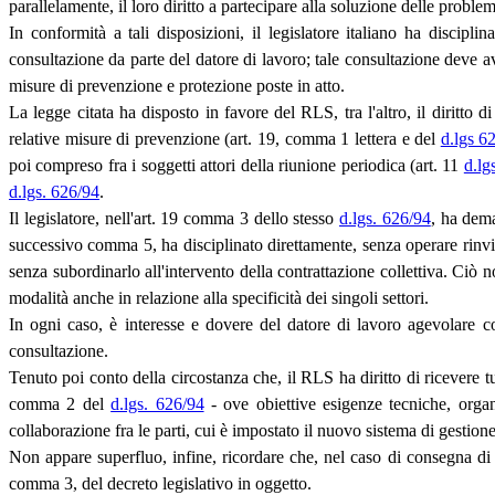
parallelamente, il loro diritto a partecipare alla soluzione delle proble
In conformità a tali disposizioni, il legislatore italiano ha discip
consultazione da parte del datore di lavoro; tale consultazione deve av
misure di prevenzione e protezione poste in atto.
La legge citata ha disposto in favore del RLS, tra l'altro, il diritto 
relative misure di prevenzione (art. 19, comma 1 lettera e del
d.lgs 6
poi compreso fra i soggetti attori della riunione periodica (art. 11
d.lg
d.lgs. 626/94
.
Il legislatore, nell'art. 19 comma 3 dello stesso
d.lgs. 626/94
, ha dema
successivo comma 5, ha disciplinato direttamente, senza operare rinvii 
senza subordinarlo all'intervento della contrattazione collettiva. Ciò 
modalità anche in relazione alla specificità dei singoli settori.
In ogni caso, è interesse e dovere del datore di lavoro agevolare c
consultazione.
Tenuto poi conto della circostanza che, il RLS ha diritto di ricevere t
comma 2 del
d.lgs. 626/94
- ove obiettive esigenze tecniche, organi
collaborazione fra le parti, cui è impostato il nuovo sistema di gestione
Non appare superfluo, infine, ricordare che, nel caso di consegna di 
comma 3, del decreto legislativo in oggetto.