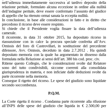
nell’udienza immediatamente successiva al tardivo deposito della
relazione peritale, formulato alcuna eccezione in ordine alla nullità
dell’indagine peritale, deve essere confermato l’assunto del giudice
di appello che ha ritenuto ormai sanata la eccepita nullità.
In conclusione, in base alle considerazioni in fatto e in diritto che
precedono il ricorso deve essere respinto.
Si chiede che il Presidente voglia fissare la data dell’udienza
camerale.
Il ricorrente, in data 31 ottobre 2015, ha depositato ricorso in
riassunzione con in calce la procura speciale conferita all’Avv.
Omissis del foro di Castrovillari, in sostituzione del precedente
difensore, Avv. Omissis, deceduto in data 2.7.2012 . Ha quindi
depositato memoria con la quale ha argomentato in dissenso dalla
formulata nella Relazione ai sensi dell’art. 380 bis cod. proc. civ.
Ritiene questo Collegio, che le considerazioni svolte dal Relatore
sono del tutto condivisibili, siccome coerenti alla consolidata
giurisprudenza in materia, e non inficiate dalle deduzioni svolte da
parte ricorrente nella memoria.
Consegue il rigetto del ricorso. Le spese del giudizio sono liquidate
secondo soccombenza.
P.Q.M.
La Corte rigetta il ricorso . Condanna parte ricorrente alla rifusione
all’INPS delle spese del giudizio che liquida in € 2.500,00 per