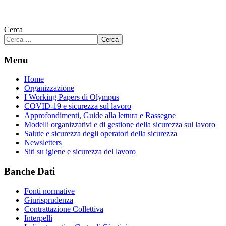
Cerca
Cerca
Menu
Home
Organizzazione
I Working Papers di Olympus
COVID-19 e sicurezza sul lavoro
Approfondimenti, Guide alla lettura e Rassegne
Modelli organizzativi e di gestione della sicurezza sul lavoro
Salute e sicurezza degli operatori della sicurezza
Newsletters
Siti su igiene e sicurezza del lavoro
Banche Dati
Fonti normative
Giurisprudenza
Contrattazione Collettiva
Interpelli