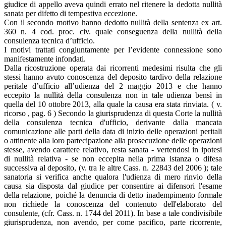
giudice di appello aveva quindi errato nel ritenere la dedotta nullità
sanata per difetto di tempestiva eccezione.
Con il secondo motivo hanno dedotto nullità della sentenza ex art.
360 n. 4 cod. proc. civ. quale conseguenza della nullità della
consulenza tecnica d’ufficio.
I motivi trattati congiuntamente per l’evidente connessione sono
manifestamente infondati.
Dalla ricostruzione operata dai ricorrenti medesimi risulta che gli
stessi hanno avuto conoscenza del deposito tardivo della relazione
peritale d’ufficio all’udienza del 2 maggio 2013 e che hanno
eccepito la nullità della consulenza non in tale udienza bensì in
quella del 10 ottobre 2013, alla quale la causa era stata rinviata. ( v.
ricorso , pag. 6 ) Secondo la giurisprudenza di questa Corte la nullità
della consulenza tecnica d'ufficio, derivante dalla mancata
comunicazione alle parti della data di inizio delle operazioni peritali
o attinente alla loro partecipazione alla prosecuzione delle operazioni
stesse, avendo carattere relativo, resta sanata - vertendosi in ipotesi
di nullità relativa - se non eccepita nella prima istanza o difesa
successiva al deposito, (v. tra le altre Cass. n. 22843 del 2006 ); tale
sanatoria si verifica anche qualora l'udienza di mero rinvio della
causa sia disposta dal giudice per consentire ai difensori l'esame
della relazione, poiché la denuncia di detto inadempimento formale
non richiede la conoscenza del contenuto dell'elaborato del
consulente, (cfr. Cass. n. 1744 del 2011). In base a tale condivisibile
giurisprudenza, non avendo, per come pacifico, parte ricorrente,