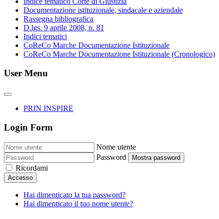
Indice tematico Corte di Giustizia
Documentazione istituzionale, sindacale e aziendale
Rassegna bibliografica
D.lgs. 9 aprile 2008, n. 81
Indici tematici
CoReCo Marche Documentazione Istituzionale
CoReCo Marche Documentazione Istituzionale (Cronologico)
User Menu
PRIN INSPIRE
Login Form
Nome utente
Password
Mostra password
Ricordami
Accesso
Hai dimenticato la tua password?
Hai dimenticato il tuo nome utente?