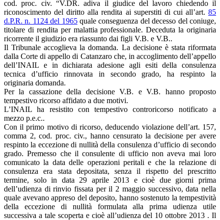
cod. proc. civ. “V.DR. adiva il giudice del lavoro chiedendo il
riconoscimento del diritto alla rendita ai superstiti di cui all’art.
85
d.P.R. n. 1124 del 1965
quale conseguenza del decesso del coniuge,
titolare di rendita per malattia professionale. Deceduta la originaria
ricorrente il giudizio era riassunto dai figli V.B. e V.B..
Il Tribunale accoglieva la domanda. La decisione è stata riformata
dalla Corte di appello di Catanzaro che, in accoglimento dell’appello
dell’INAIL e in dichiarata adesione agli esiti della consulenza
tecnica d’ufficio rinnovata in secondo grado, ha respinto la
originaria domanda.
Per la cassazione della decisione V.B. e V.B. hanno proposto
tempestivo ricorso affidato a due motivi.
L’INAIL ha resistito con tempestivo controricorso notificato a
mezzo p.e.c..
Con il primo motivo di ricorso, deducendo violazione dell’art. 157,
comma 2, cod. proc. civ., hanno censurato la decisione per avere
respinto la eccezione di nullità della consulenza d’ufficio di secondo
grado. Premesso che il consulente di ufficio non aveva mai loro
comunicato la data delle operazioni peritali e che la relazione di
consulenza era stata depositata, senza il rispetto del prescritto
termine, solo in data 29 aprile 2013 e cioè due giorni prima
dell’udienza di rinvio fissata per il 2 maggio successivo, data nella
quale avevano appreso del deposito, hanno sostenuto la tempestività
della eccezione di nullità formulata alla prima udienza utile
successiva a tale scoperta e cioè all’udienza del 10 ottobre 2013 . Il