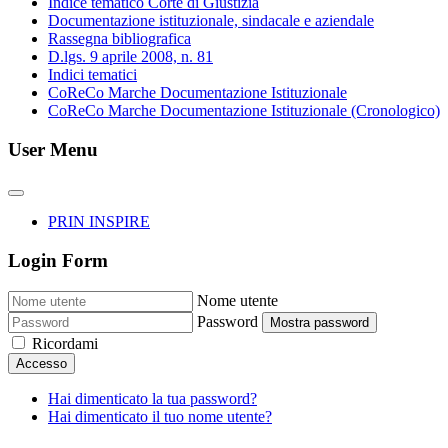
Indice tematico Corte di Giustizia
Documentazione istituzionale, sindacale e aziendale
Rassegna bibliografica
D.lgs. 9 aprile 2008, n. 81
Indici tematici
CoReCo Marche Documentazione Istituzionale
CoReCo Marche Documentazione Istituzionale (Cronologico)
User Menu
PRIN INSPIRE
Login Form
Nome utente
Password
Mostra password
Ricordami
Accesso
Hai dimenticato la tua password?
Hai dimenticato il tuo nome utente?