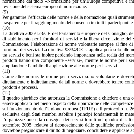
normazione dal titolo «Normazione per un’Europa competitiva e inno
revisione del sistema europeo di normazione.
(9)
Per garantire l’efficacia delle norme e della normazione quali strument
trasparente per il raggiungimento del consenso tra tutti i partecipanti e
(10)
La direttiva 2006/123/CE del Parlamento europeo e del Consiglio, del 12
di stabilimento per i fornitori di servizi e la libera circolazione d
Commissione, l’elaborazione di norme volontarie europee al fine di age
fornitura dei servizi. La direttiva 98/34/CE si applica però solo alle
tra servizi e beni sta inoltre perdendo importanza nella realtà del me
prodotti hanno una componente «servizi», mentre le norme per i serv
ampliandone l’ambito di applicazione alle norme per i servizi.
(11)
Come altre norme, le norme per i servizi sono volontarie e dovrebbe
direttamente o indirettamente da tali norme e dovrebbero tenere conto 
prodotti e processi.
(12)
Il quadro giuridico che autorizza la Commissione a chiedere a una 
essere applicato nel pieno rispetto della ripartizione delle competenze t
sul funzionamento dell’Unione europea (TFUE) e il protocollo n. 26
esclusiva degli Stati membri stabilire i principi fondamentali in mat
l’organizzazione e la consegna dei servizi forniti nel quadro di tal
settembre 2005, relativa al riconoscimento delle qualifiche profession
dovrebbe pregiudicare il diritto di negoziare, concludere e applicare acco