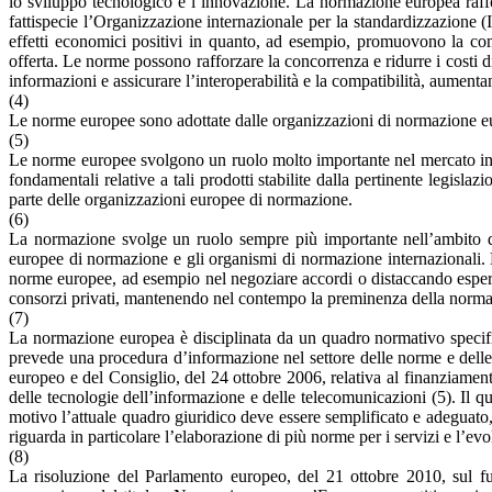
lo sviluppo tecnologico e l’innovazione. La normazione europea raffor
fattispecie l’Organizzazione internazionale per la standardizzazione
effetti economici positivi in quanto, ad esempio, promuovono la com
offerta. Le norme possono rafforzare la concorrenza e ridurre i costi d
informazioni e assicurare l’interoperabilità e la compatibilità, aumenta
(4)
Le norme europee sono adottate dalle organizzazioni di normazione eu
(5)
Le norme europee svolgono un ruolo molto importante nel mercato inte
fondamentali relative a tali prodotti stabilite dalla pertinente legisla
parte delle organizzazioni europee di normazione.
(6)
La normazione svolge un ruolo sempre più importante nell’ambito d
europee di normazione e gli organismi di normazione internazionali. L
norme europee, ad esempio nel negoziare accordi o distaccando esperti
consorzi privati, mantenendo nel contempo la preminenza della norm
(7)
La normazione europea è disciplinata da un quadro normativo specific
prevede una procedura d’informazione nel settore delle norme e delle 
europeo e del Consiglio, del 24 ottobre 2006, relativa al finanziamen
delle tecnologie dell’informazione e delle telecomunicazioni (5). Il q
motivo l’attuale quadro giuridico deve essere semplificato e adeguato,
riguarda in particolare l’elaborazione di più norme per i servizi e l’e
(8)
La risoluzione del Parlamento europeo, del 21 ottobre 2010, sul f