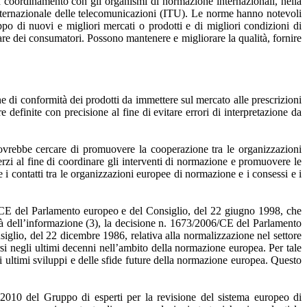
in coordinamento con gli organismi di normazione internazionali, nella
internazionale delle telecomunicazioni (ITU). Le norme hanno notevoli
o di nuovi e migliori mercati o prodotti e di migliori condizioni di
lare dei consumatori. Possono mantenere e migliorare la qualità, fornire
di conformità dei prodotti da immettere sul mercato alle prescrizioni
e definite con precisione al fine di evitare errori di interpretazione da
vrebbe cercare di promuovere la cooperazione tra le organizzazioni
rzi al fine di coordinare gli interventi di normazione e promuovere le
 contatti tra le organizzazioni europee di normazione e i consessi e i
34/CE del Parlamento europeo e del Consiglio, del 22 giugno 1998, che
età dell’informazione (3), la decisione n. 1673/2006/CE del Parlamento
iglio, del 22 dicembre 1986, relativa alla normalizzazione nel settore
rsi negli ultimi decenni nell’ambito della normazione europea. Per tale
i ultimi sviluppi e delle sfide future della normazione europea. Questo
2010 del Gruppo di esperti per la revisione del sistema europeo di