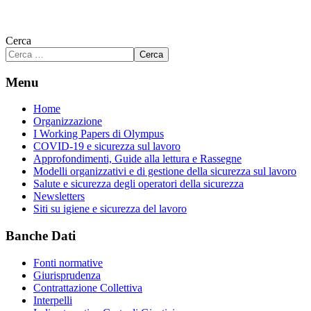
Cerca
Cerca
Menu
Home
Organizzazione
I Working Papers di Olympus
COVID-19 e sicurezza sul lavoro
Approfondimenti, Guide alla lettura e Rassegne
Modelli organizzativi e di gestione della sicurezza sul lavoro
Salute e sicurezza degli operatori della sicurezza
Newsletters
Siti su igiene e sicurezza del lavoro
Banche Dati
Fonti normative
Giurisprudenza
Contrattazione Collettiva
Interpelli