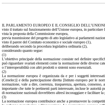
IL PARLAMENTO EUROPEO E IL CONSIGLIO DELL’UNION
visto il trattato sul funzionamento dell’Unione europea, in particolare l
vista la proposta della Commissione europea,
previa trasmissione del progetto di atto legislativo ai parlamenti nazion
visto il parere del Comitato economico e sociale europeo (1),
deliberando secondo la procedura legislativa ordinaria (2),
considerando quanto segue:
(1)
L’obiettivo principale della normazione consiste nel definire specific
può riguardare svariati elementi come la normazione delle diverse categ
o l’interoperabilità con altri prodotti o sistemi sono essenziali.
(2)
La normazione europea è organizzata da e per i soggetti interessat
(Cenelec)] e della partecipazione diretta [Istituto europeo per le 
normazione, vale a dire, coerenza, trasparenza, apertura, consenso, a
importante che tutte le pertinenti parti interessate, incluse le autor
di normazione nazionali dovrebbero altresì incoraggiare e facilitare la p
(3)
La normazione europea contribuisce anche a promuovere la competitività