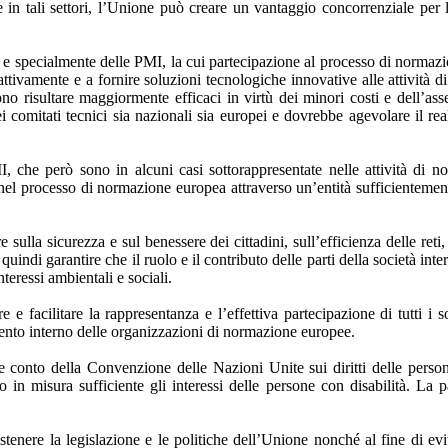
ne in tali settori, l’Unione può creare un vantaggio concorrenziale per
e e specialmente delle PMI, la cui partecipazione al processo di normaz
tivamente e a fornire soluzioni tecnologiche innovative alle attività d
no risultare maggiormente efficaci in virtù dei minori costi e dell’as
comitati tecnici sia nazionali sia europei e dovrebbe agevolare il rea
 che però sono in alcuni casi sottorappresentate nelle attività di 
el processo di normazione europea attraverso un’entità sufficientemen
ulla sicurezza e sul benessere dei cittadini, sull’efficienza delle reti, 
 quindi garantire che il ruolo e il contributo delle parti della società in
teressi ambientali e sociali.
 facilitare la rappresentanza e l’effettiva partecipazione di tutti i so
amento interno delle organizzazioni di normazione europee.
 conto della Convenzione delle Nazioni Unite sui diritti delle person
o in misura sufficiente gli interessi delle persone con disabilità. La 
tenere la legislazione e le politiche dell’Unione nonché al fine di ev