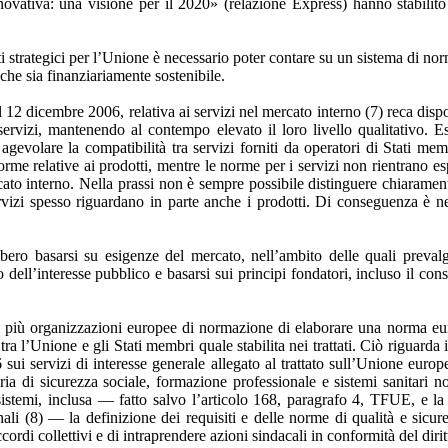
vativa: una visione per il 2020» (relazione Express) hanno stabilito
i strategici per l’Unione è necessario poter contare su un sistema di norm
 che sia finanziariamente sostenibile.
 dicembre 2006, relativa ai servizi nel mercato interno (7) reca disposi
ei servizi, mantenendo al contempo elevato il loro livello qualitativo
volare la compatibilità tra servizi forniti da operatori di Stati membr
 norme relative ai prodotti, mentre le norme per i servizi non rientrano 
rcato interno. Nella prassi non è sempre possibile distinguere chiaramen
izi spesso riguardano in parte anche i prodotti. Di conseguenza è nec
ro basarsi su esigenze del mercato, nell’ambito delle quali prevalgo
dell’interesse pubblico e basarsi sui principi fondatori, incluso il co
o più organizzazioni europee di normazione di elaborare una norma eu
ra l’Unione e gli Stati membri quale stabilita nei trattati. Ciò riguarda 
 sui servizi di interesse generale allegato al trattato sull’Unione e
eria di sicurezza sociale, formazione professionale e sistemi sanitari n
i sistemi, inclusa — fatto salvo l’articolo 168, paragrafo 4, TFUE, e 
ali (8) — la definizione dei requisiti e delle norme di qualità e sicur
rdi collettivi e di intraprendere azioni sindacali in conformità del diritt