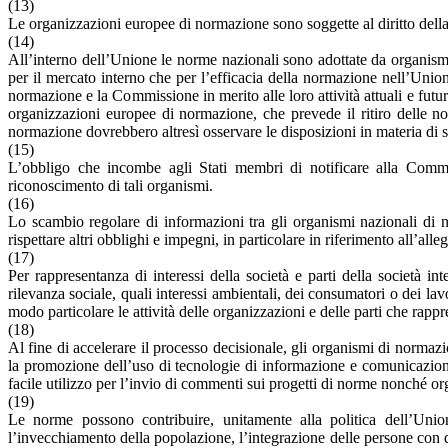
(13)
Le organizzazioni europee di normazione sono soggette al diritto dell
(14)
All’interno dell’Unione le norme nazionali sono adottate da organismi 
per il mercato interno che per l’efficacia della normazione nell’Unio
normazione e la Commissione in merito alle loro attività attuali e fut
organizzazioni europee di normazione, che prevede il ritiro delle 
normazione dovrebbero altresì osservare le disposizioni in materia di sc
(15)
L’obbligo che incombe agli Stati membri di notificare alla Commi
riconoscimento di tali organismi.
(16)
Lo scambio regolare di informazioni tra gli organismi nazionali d
rispettare altri obblighi e impegni, in particolare in riferimento all’all
(17)
Per rappresentanza di interessi della società e parti della società in
rilevanza sociale, quali interessi ambientali, dei consumatori o dei lavo
modo particolare le attività delle organizzazioni e delle parti che rappr
(18)
Al fine di accelerare il processo decisionale, gli organismi di normazi
la promozione dell’uso di tecnologie di informazione e comunicazione 
facile utilizzo per l’invio di commenti sui progetti di norme nonché o
(19)
Le norme possono contribuire, unitamente alla politica dell’Unione
l’invecchiamento della popolazione, l’integrazione delle persone con d