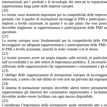
internazionali per i prodotti e le tecnologie dei mercati in espansio
rappresentano larga parte delle imprese europee.
(20)
Le norme sono strumenti importanti per la competitività delle impres
pertanto che il quadro di normazione incoraggi le PMI a partecipare at
imprese a livello nazionale, in quanto è su tale piano che esse posso
dovrebbe migliorare la rappresentanza e partecipazione delle PMI nei 
questione.
(21)
Le norme europee sono fondamentali per la competitività delle PMI,
incoraggiare un’adeguata rappresentanza e partecipazione delle PMI n
le PMI a livello nazionale, nonché in reale contatto con le stesse.
(22)
Le norme possono avere un ampio impatto sulla società, in particolare s
sull’accessibilità e su altri settori di importanza pubblica. È necessario
rafforzato delle organizzazioni che rappresentano i consumatori e gli in
(23)
L’obbligo delle organizzazioni di normazione europee di incoraggiare e
interessati, a meno che tale diritto di voto non sia previsto dal regol
(24)
Il sistema di normazione europeo dovrebbe altresì tenere pienamente
rappresentano gli interessi dei consumatori rappresentino e includan
dovrebbe inoltre essere facilitata con ogni mezzo disponibile.
(25)
Considerata l’importanza della normazione quale strumento atto a sos