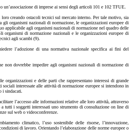
 o un’associazione di imprese ai sensi degli articoli 101 e 102 TFUE.
loro creando ostacoli tecnici sul mercato interno. Per tale motivo, sia
ra gli organismi nazionali di normazione, le organizzazioni europee di
quo applicabile agli organismi nazionali di normazione nel quadro delle
li organismi di normazione nazionali e le organizzazioni europee di
ecnici agli scambi (9).
edere l’adozione di una normativa nazionale specifica ai fini del
ne non dovrebbe impedire agli organismi nazionali di normazione di
elle organizzazioni e delle parti che rappresentano interessi di grande
ti sociali interessate alle attività di normazione europee si intendono in
 i sindacati.
tare l’accesso alle informazioni relative alle loro attività, attraverso
tutti i soggetti interessati uno strumento di consultazione on line di
renze sul web o videoconferenze.
biamento climatico, l’uso sostenibile delle risorse, l’innovazione,
e condizioni di lavoro. Orientando l’elaborazione delle norme europee o