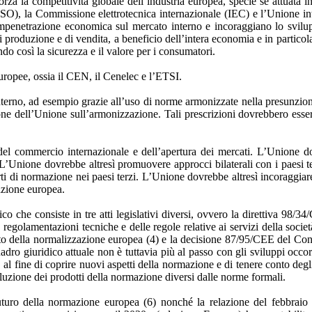
za la competitività globale dell’industria europea, specie se attuata 
 (ISO), la Commissione elettrotecnica internazionale (IEC) e l’Unione 
penetrazione economica sul mercato interno e incoraggiano lo svilupp
i produzione e di vendita, a beneficio dell’intera economia e in partico
ndo così la sicurezza e il valore per i consumatori.
ropee, ossia il CEN, il Cenelec e l’ETSI.
rno, ad esempio grazie all’uso di norme armonizzate nella presunzione 
zione dell’Unione sull’armonizzazione. Tali prescrizioni dovrebbero esser
el commercio internazionale e dell’apertura dei mercati. L’Unione do
’Unione dovrebbe altresì promuovere approcci bilaterali con i paesi te
 di normazione nei paesi terzi. L’Unione dovrebbe altresì incoraggiare i
azione europea.
o che consiste in tre atti legislativi diversi, ovvero la direttiva 98/
regolamentazioni tecniche e delle regole relative ai servizi della soci
to della normalizzazione europea (4) e la decisione 87/95/CEE del Cons
uadro giuridico attuale non è tuttavia più al passo con gli sviluppi occo
 al fine di coprire nuovi aspetti della normazione e di tenere conto degl
voluzione dei prodotti della normazione diversi dalle norme formali.
uturo della normazione europea (6) nonché la relazione del febbraio 