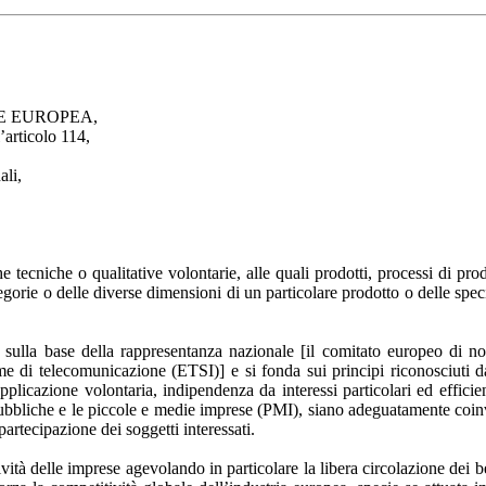
E EUROPEA,
’articolo 114,
ali,
he tecniche o qualitative volontarie, alle quali prodotti, processi di p
orie o delle diverse dimensioni di un particolare prodotto o delle specifi
i sulla base della rappresentanza nazionale [il comitato europeo di 
norme di telecomunicazione (ETSI)] e si fonda sui principi riconosciut
pplicazione volontaria, indipendenza da interessi particolari ed effici
ità pubbliche e le piccole e medie imprese (PMI), siano adeguatamente c
artecipazione dei soggetti interessati.
 delle imprese agevolando in particolare la libera circolazione dei beni 