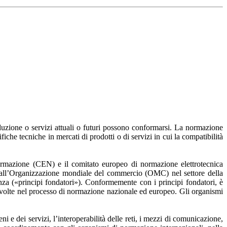
roduzione o servizi attuali o futuri possono conformarsi. La normazione
che tecniche in mercati di prodotti o di servizi in cui la compatibilità
normazione (CEN) e il comitato europeo di normazione elettrotecnica
i dall’Organizzazione mondiale del commercio (OMC) nel settore della
enza («principi fondatori»). Conformemente con i principi fondatori, è
oinvolte nel processo di normazione nazionale ed europeo. Gli organismi
e dei servizi, l’interoperabilità delle reti, i mezzi di comunicazione,