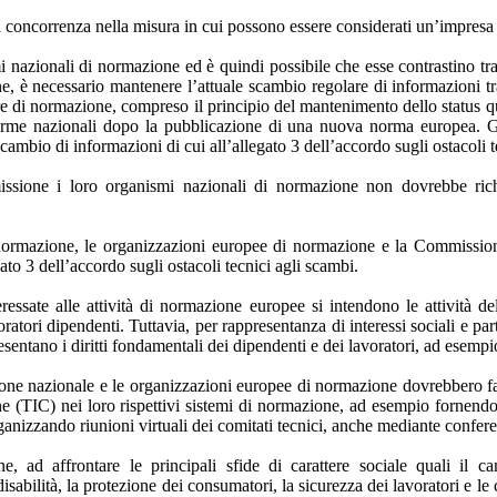
a concorrenza nella misura in cui possono essere considerati un’impresa
nazionali di normazione ed è quindi possibile che esse contrastino tra 
ne, è necessario mantenere l’attuale scambio regolare di informazioni t
ure di normazione, compreso il principio del mantenimento dello status 
norme nazionali dopo la pubblicazione di una nuova norma europea. G
ambio di informazioni di cui all’allegato 3 dell’accordo sugli ostacoli t
ssione i loro organismi nazionali di normazione non dovrebbe richi
i normazione, le organizzazioni europee di normazione e la Commissio
egato 3 dell’accordo sugli ostacoli tecnici agli scambi.
teressate alle attività di normazione europee si intendono le attività d
ratori dipendenti. Tuttavia, per rappresentanza di interessi sociali e par
esentano i diritti fondamentali dei dipendenti e dei lavoratori, ad esempio
one nazionale e le organizzazioni europee di normazione dovrebbero facili
(TIC) nei loro rispettivi sistemi di normazione, ad esempio fornendo a 
rganizzando riunioni virtuali dei comitati tecnici, anche mediante confe
, ad affrontare le principali sfide di carattere sociale quali il cam
isabilità, la protezione dei consumatori, la sicurezza dei lavoratori e l