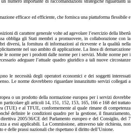
 un numero importante di raccomandazioni strategiche riguardanti la
azione efficace ed efficiente, che fornisca una piattaforma flessibile e
zioni di carattere generale volte ad agevolare l’esercizio della libertà
. Essa obbliga gli Stati membri a promuovere, in collaborazione con la
i diversi, la fornitura di informazioni al ricevente e la qualità nella
esplicitamente nel suo ambito di applicazione. La linea di demarcazione
te le norme per i prodotti dalle norme per i servizi. Molte norme per i
essario adeguare l’attuale quadro giuridico a tali nuove circostanze
no le necessità degli operatori economici e dei soggetti interessati
nsenso. Le norme dovrebbero riguardare innanzitutto servizi collegati a
ropea o un prodotto della normazione europea per i servizi dovrebbe
in particolare gli articoli 14, 151, 152, 153, 165, 166 e 168 del trattato
uropea (TUE) e al TFUE, conformemente al quale rimane di competenza
onché definire le condizioni quadro per la gestione, il finanziamento,
la direttiva 2005/36/CE del Parlamento europeo e del Consiglio, del 7
ezza a essi applicabili. La Commissione, attraverso tale richiesta, non
o e delle prassi nazionali che rispettano il diritto dell’Unione.