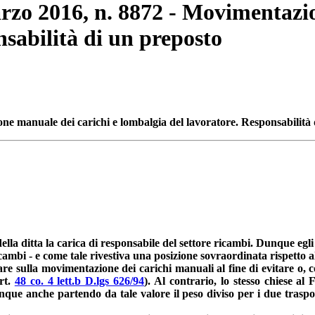
arzo 2016, n. 8872 - Movimentazi
sabilità di un preposto
ne manuale dei carichi e lombalgia del lavoratore. Responsabilità
ella ditta la carica di responsabile del settore ricambi. Dunque egli 
ricambi - e come tale rivestiva una posizione sovraordinata rispetto al
are sulla movimentazione dei carichi manuali al fine di evitare o, 
art.
48 co. 4 lett.b D.lgs 626/94
). Al contrario, lo stesso chiese a
que anche partendo da tale valore il peso diviso per i due traspor