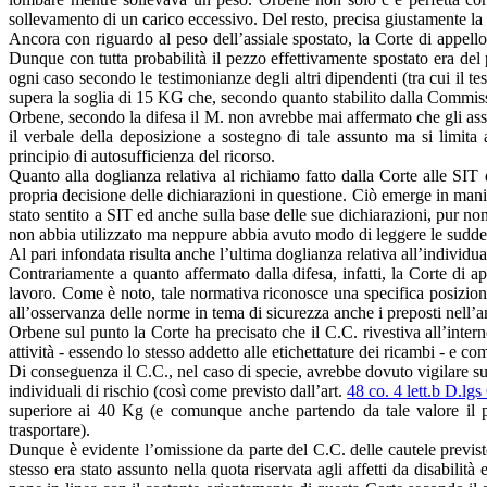
sollevamento di un carico eccessivo. Del resto, precisa giustamente la 
Ancora con riguardo al peso dell’assiale spostato, la Corte di appell
Dunque con tutta probabilità il pezzo effettivamente spostato era del
ogni caso secondo le testimonianze degli altri dipendenti (tra cui il 
supera la soglia di 15 KG che, secondo quanto stabilito dalla Commiss
Orbene, secondo la difesa il M. non avrebbe mai affermato che gli as
il verbale della deposizione a sostegno di tale assunto ma si limita 
principio di autosufficienza del ricorso.
Quanto alla doglianza relativa al richiamo fatto dalla Corte alle SIT d
propria decisione delle dichiarazioni in questione. Ciò emerge in maniera
stato sentito a SIT ed anche sulla base delle sue dichiarazioni, pur n
non abbia utilizzato ma neppure abbia avuto modo di leggere le suddet
Al pari infondata risulta anche l’ultima doglianza relativa all’individu
Contrariamente a quanto affermato dalla difesa, infatti, la Corte di ap
lavoro. Come è noto, tale normativa riconosce una specifica posizione 
all’osservanza delle norme in tema di sicurezza anche i preposti nell’a
Orbene sul punto la Corte ha precisato che il C.C. rivestiva all’intern
attività - essendo lo stesso addetto alle etichettature dei ricambi - e c
Di conseguenza il C.C., nel caso di specie, avrebbe dovuto vigilare sul
individuali di rischio (così come previsto dall’art.
48 co. 4 lett.b D.lg
superiore ai 40 Kg (e comunque anche partendo da tale valore il p
trasportare).
Dunque è evidente l’omissione da parte del C.C. delle cautele previste
stesso era stato assunto nella quota riservata agli affetti da disabilit