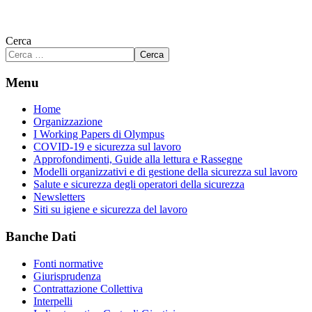
Cerca
Cerca
Menu
Home
Organizzazione
I Working Papers di Olympus
COVID-19 e sicurezza sul lavoro
Approfondimenti, Guide alla lettura e Rassegne
Modelli organizzativi e di gestione della sicurezza sul lavoro
Salute e sicurezza degli operatori della sicurezza
Newsletters
Siti su igiene e sicurezza del lavoro
Banche Dati
Fonti normative
Giurisprudenza
Contrattazione Collettiva
Interpelli