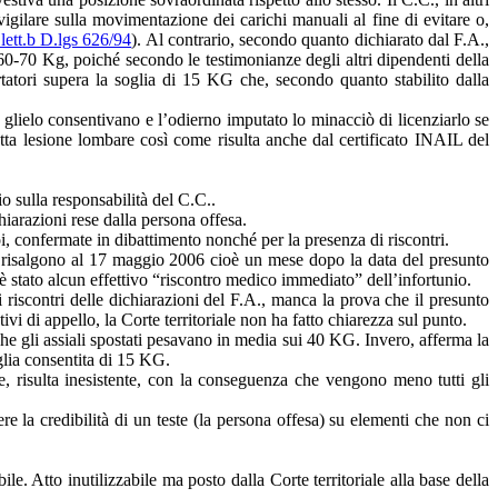
igilare sulla movimentazione dei carichi manuali al fine di evitare o,
 lett.b D.lgs 626/94
). Al contrario, secondo quanto dichiarato dal F.A.,
 60-70 Kg, poiché secondo le testimonianze degli altri dipendenti della
tatori supera la soglia di 15 KG che, secondo quanto stabilito dalla
 glielo consentivano e l’odierno imputato lo minacciò di licenziarlo se
etta lesione lombare così come risulta anche dal certificato INAIL del
o sulla responsabilità del C.C..
hiarazioni rese dalla persona offesa.
oi, confermate in dibattimento nonché per la presenza di riscontri.
IL risalgono al 17 maggio 2006 cioè un mese dopo la data del presunto
i è stato alcun effettivo “riscontro medico immediato” dell’infortunio.
 riscontri delle dichiarazioni del F.A., manca la prova che il presunto
i di appello, la Corte territoriale non ha fatto chiarezza sul punto.
che gli assiali spostati pesavano in media sui 40 KG. Invero, afferma la
glia consentita di 15 KG.
rie, risulta inesistente, con la conseguenza che vengono meno tutti gli
e la credibilità di un teste (la persona offesa) su elementi che non ci
e. Atto inutilizzabile ma posto dalla Corte territoriale alla base della