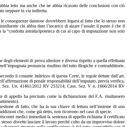
o abbia letto ma anche che ne abbia ricavato delle conclusioni con ciò
to neppure in via indiretta.
e, le conseguenze dannose dovrebbero legarsi al fatto che lo stesso non
nfluente chi abbia dato l’incarico di alzare l’assale: il punto è che il
la “condotta astratta/ipoteteca di cui al capo di imputazione non solo
ne degli elementi di prova ulteriore e diversa rispetto a quella effettuata
nell’impugnata pronuncia risultino del tutto illogiche e contraddittorie.
econdo il costante indirizzo di questa Corte, le regole dettate dall’art.
ll’affermazione di penale responsabilità dell’imputato, previa verifica,
is Cass. Sez. Un. 41461/2012 RV 253214; Cass. Sez. V n. 1666/2014 RV
te di appello ha precisato come la dichiarazione del F.A. risultassero
battimento).
uestione di fatto, che ha la sua chiave di lettura nell’insieme di una
raddizioni che, come già detto, non ricorrono nel caso di specie.
iscontri medici immediati la sentenza di appello richiama il certificato
lo stesso dovette lasciare il lavoro perché colto da un improvviso dolore
diagnosi riportata nella certificazione è del tutto compatibile con il