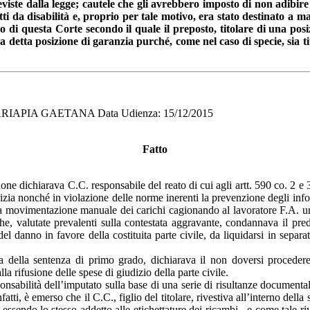
viste dalla legge; cautele che gli avrebbero imposto di non adibire 
etti da disabilità e, proprio per tale motivo, era stato destinato a m
to di questa Corte secondo il quale il preposto, titolare di una posi
da detta posizione di garanzia purché, come nel caso di specie, sia t
RIAPIA GAETANA Data Udienza: 15/12/2015
Fatto
 dichiarava C.C. responsabile del reato di cui agli artt. 590 co. 2 e 3,
zia nonché in violazione delle norme inerenti la prevenzione degli infort
si alla movimentazione manuale dei carichi cagionando al lavoratore F.A. u
he, valutate prevalenti sulla contestata aggravante, condannava il pred
l danno in favore della costituita parte civile, da liquidarsi in separa
a della sentenza di primo grado, dichiarava il non doversi procedere 
 rifusione delle spese di giudizio della parte civile.
onsabilità dell’imputato sulla base di una serie di risultanze documental
nfatti, è emerso che il C.C., figlio del titolare, rivestiva all’interno del
- essendo lo stesso addetto alle etichettature dei ricambi - e come tale riv