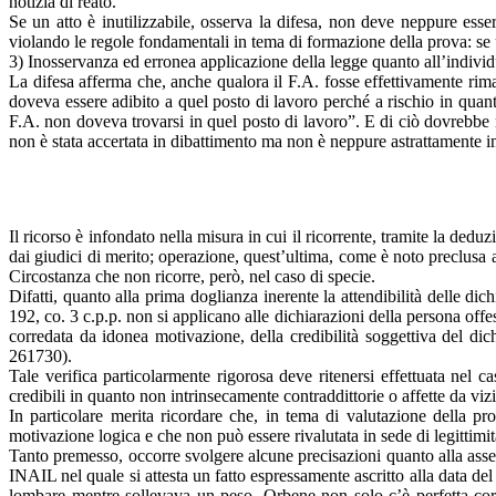
notizia di reato.
Se un atto è inutilizzabile, osserva la difesa, non deve neppure esse
violando le regole fondamentali in tema di formazione della prova: se 
3) Inosservanza ed erronea applicazione della legge quanto all’indivi
La difesa afferma che, anche qualora il F.A. fosse effettivamente rima
doveva essere adibito a quel posto di lavoro perché a rischio in quanto
F.A. non doveva trovarsi in quel posto di lavoro”. E di ciò dovrebbe 
non è stata accertata in dibattimento ma non è neppure astrattamente i
Il ricorso è infondato nella misura in cui il ricorrente, tramite la deduz
dai giudici di merito; operazione, quest’ultima, come è noto preclusa al
Circostanza che non ricorre, però, nel caso di specie.
Difatti, quanto alla prima doglianza inerente la attendibilità delle dic
192, co. 3 c.p.p. non si applicano alle dichiarazioni della persona off
corredata da idonea motivazione, della credibilità soggettiva del d
261730).
Tale verifica particolarmente rigorosa deve ritenersi effettuata nel 
credibili in quanto non intrinsecamente contraddittorie o affette da viz
In particolare merita ricordare che, in tema di valutazione della pro
motivazione logica e che non può essere rivalutata in sede di legittimit
Tanto premesso, occorre svolgere alcune precisazioni quanto alla assenz
INAIL nel quale si attesta un fatto espressamente ascritto alla data del
lombare mentre sollevava un peso. Orbene non solo c’è perfetta corris