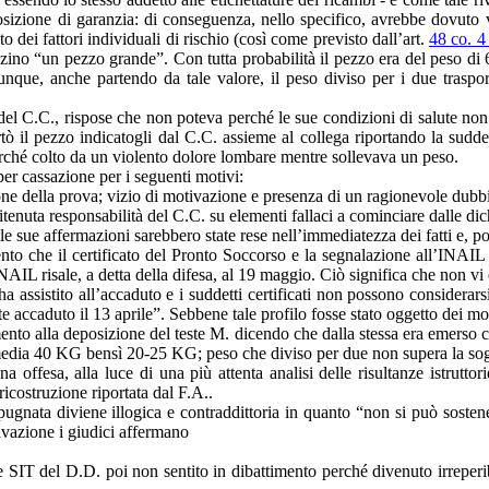
posizione di garanzia: di conseguenza, nello specifico, avrebbe dovuto v
 dei fattori individuali di rischio (così come previsto dall’art.
48 co. 4
azzino “un pezzo grande”. Con tutta probabilità il pezzo era del peso di
nque, anche partendo da tale valore, il peso diviso per i due traspor
 del C.C., rispose che non poteva perché le sue condizioni di salute non
rtò il pezzo indicatogli dal C.C. assieme al collega riportando la sudd
erché colto da un violento dolore lombare mentre sollevava un peso.
er cassazione per i seguenti motivi:
one della prova; vizio di motivazione e presenza di un ragionevole dubbi
ritenuta responsabilità del C.C. su elementi fallaci a cominciare dalle dic
é le sue affermazioni sarebbero state rese nell’immediatezza dei fatti e, p
ento che il certificato del Pronto Soccorso e la segnalazione all’INA
 INAIL risale, a detta della difesa, al 19 maggio. Ciò significa che non v
ssistito all’accaduto e i suddetti certificati non possono considerarsi
accaduto il 13 aprile”. Sebbene tale profilo fosse stato oggetto dei motiv
imento alla deposizione del teste M. dicendo che dalla stessa era emerso 
n media 40 KG bensì 20-25 KG; peso che diviso per due non supera la so
a offesa, alla luce di una più attenta analisi delle risultanze istrutto
 ricostruzione riportata dal F.A..
pugnata diviene illogica e contraddittoria in quanto “non si può sostener
tivazione i giudici affermano
e SIT del D.D. poi non sentito in dibattimento perché divenuto irreperibil