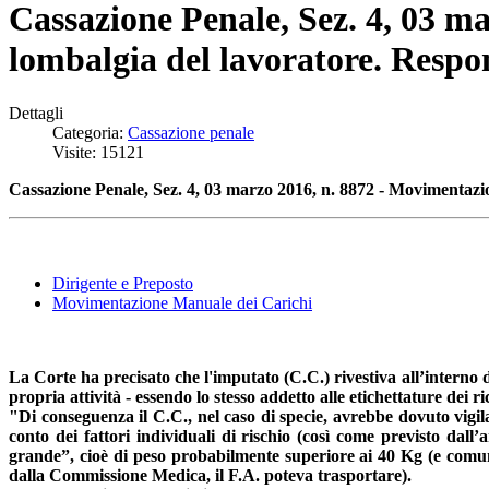
Cassazione Penale, Sez. 4, 03 m
lombalgia del lavoratore. Respon
Dettagli
Categoria:
Cassazione penale
Visite: 15121
Cassazione Penale, Sez. 4, 03 marzo 2016, n. 8872 - Movimentazio
Dirigente e Preposto
Movimentazione Manuale dei Carichi
La Corte ha precisato che l'imputato (C.C.) rivestiva all’interno d
propria attività - essendo lo stesso addetto alle etichettature dei 
"Di conseguenza il C.C., nel caso di specie, avrebbe dovuto vigil
conto dei fattori individuali di rischio (così come previsto dall’
grande”, cioè di peso probabilmente superiore ai 40 Kg (e comun
dalla Commissione Medica, il F.A. poteva trasportare).