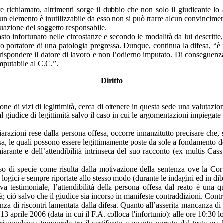
re richiamato, altrimenti sorge il dubbio che non solo il giudicante l
un elemento è inutilizzabile da esso non si può trarre alcun convincimen
duazione del soggetto responsabile.
sto infortunato nelle circostanze e secondo le modalità da lui descritt
 portatore di una patologia pregressa. Dunque, continua la difesa, “è ini
rispondere il datore di lavoro e non l’odierno imputato. Di conseguenza 
mputabile al C.C.”.
Diritto
ione di vizi di legittimità, cerca di ottenere in questa sede una valutazio
 giudice di legittimità salvo il caso in cui le argomentazioni impiegate 
hiarazioni rese dalla persona offesa, occorre innanzitutto precisare che, s
esa, le quali possono essere legittimamente poste da sole a fondamento de
ichiarante e dell’attendibilità intrinseca del suo racconto (ex mult
caso di specie come risulta dalla motivazione della sentenza ove la Cor
i logici e sempre riportate allo stesso modo (durante le indagini ed in di
va testimoniale, l’attendibilità della persona offesa dal reato è una q
à; ciò salvo che il giudice sia incorso in manifeste contraddizioni. Cont
a di riscontri lamentata dalla difesa. Quanto all’asserita mancanza di r
 13 aprile 2006 (data in cui il F.A. colloca l'infortunio): alle ore 10:30 
pondenza temporale tra il certificato e quanto narrato dal teste ma la 