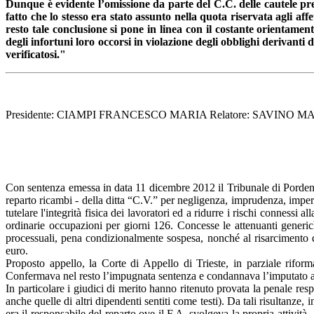
Dunque è evidente l’omissione da parte del C.C. delle cautele pre
fatto che lo stesso era stato assunto nella quota riservata agli aff
resto tale conclusione si pone in linea con il costante orientamen
degli infortuni loro occorsi in violazione degli obblighi derivanti 
verificatosi."
Presidente: CIAMPI FRANCESCO MARIA Relatore: SAVINO MA
Con sentenza emessa in data 11 dicembre 2012 il Tribunale di Pordenone
reparto ricambi - della ditta “C.V.” per negligenza, imprudenza, imperi
tutelare l'integrità fisica dei lavoratori ed a ridurre i rischi connes
ordinarie occupazioni per giorni 126. Concesse le attenuanti generic
processuali, pena condizionalmente sospesa, nonché al risarcimento de
euro.
Proposto appello, la Corte di Appello di Trieste, in parziale riform
Confermava nel resto l’impugnata sentenza e condannava l’imputato alla
In particolare i giudici di merito hanno ritenuto provata la penale resp
anche quelle di altri dipendenti sentiti come testi). Da tali risultanze, i
era il responsabile del reparto ove il F.A. svolgeva la propria attività 