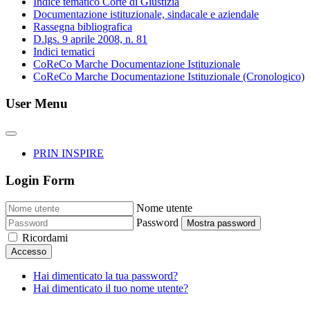
Indice tematico Corte di Giustizia
Documentazione istituzionale, sindacale e aziendale
Rassegna bibliografica
D.lgs. 9 aprile 2008, n. 81
Indici tematici
CoReCo Marche Documentazione Istituzionale
CoReCo Marche Documentazione Istituzionale (Cronologico)
User Menu
PRIN INSPIRE
Login Form
Nome utente
Password
Mostra password
Ricordami
Accesso
Hai dimenticato la tua password?
Hai dimenticato il tuo nome utente?