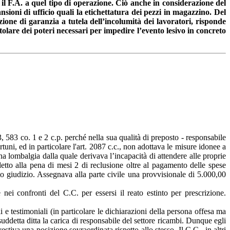
il F.A. a quel tipo di operazione. Ciò anche in considerazione del
ansioni di ufficio quali la etichettatura dei pezzi in magazzino. Del
zione di garanzia a tutela dell’incolumità dei lavoratori, risponde
itolare dei poteri necessari per impedire l’evento lesivo in concreto
 583 co. 1 e 2 c.p. perché nella sua qualità di preposto - responsabile
uni, ed in particolare l'art. 2087 c.c., non adottava le misure idonee a
na lombalgia dalla quale derivava l’incapacità di attendere alle proprie
etto alla pena di mesi 2 di reclusione oltre al pagamento delle spese
to giudizio. Assegnava alla parte civile una provvisionale di 5.000,00
nei confronti del C.C. per essersi il reato estinto per prescrizione.
i e testimoniali (in particolare le dichiarazioni della persona offesa ma
la suddetta ditta la carica di responsabile del settore ricambi. Dunque egli
estiva una posizione sovraordinata rispetto allo stesso. Il C.C., in altri