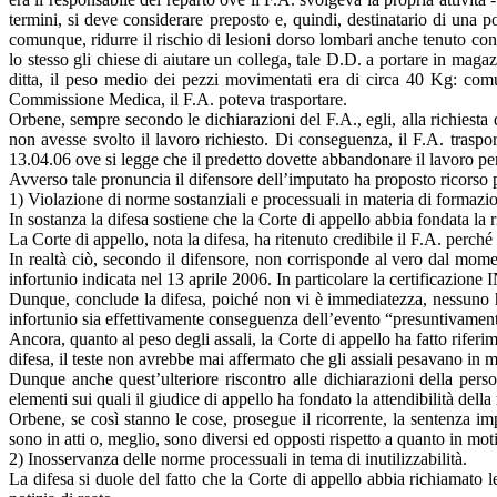
termini, si deve considerare preposto e, quindi, destinatario di una 
comunque, ridurre il rischio di lesioni dorso lombari anche tenuto conto
lo stesso gli chiese di aiutare un collega, tale D.D. a portare in mag
ditta, il peso medio dei pezzi movimentati era di circa 40 Kg: comu
Commissione Medica, il F.A. poteva trasportare.
Orbene, sempre secondo le dichiarazioni del F.A., egli, alla richiesta
non avesse svolto il lavoro richiesto. Di conseguenza, il F.A. traspo
13.04.06 ove si legge che il predetto dovette abbandonare il lavoro p
Avverso tale pronuncia il difensore dell’imputato ha proposto ricorso p
1) Violazione di norme sostanziali e processuali in materia di formazi
In sostanza la difesa sostiene che la Corte di appello abbia fondata la 
La Corte di appello, nota la difesa, ha ritenuto credibile il F.A. perch
In realtà ciò, secondo il difensore, non corrisponde al vero dal mom
infortunio indicata nel 13 aprile 2006. In particolare la certificazione
Dunque, conclude la difesa, poiché non vi è immediatezza, nessuno ha a
infortunio sia effettivamente conseguenza dell’evento “presuntivamente 
Ancora, quanto al peso degli assali, la Corte di appello ha fatto rifer
difesa, il teste non avrebbe mai affermato che gli assiali pesavano i
Dunque anche quest’ulteriore riscontro alle dichiarazioni della person
elementi sui quali il giudice di appello ha fondato la attendibilità della
Orbene, se così stanno le cose, prosegue il ricorrente, la sentenza im
sono in atti o, meglio, sono diversi ed opposti rispetto a quanto in mo
2) Inosservanza delle norme processuali in tema di inutilizzabilità.
La difesa si duole del fatto che la Corte di appello abbia richiamato l