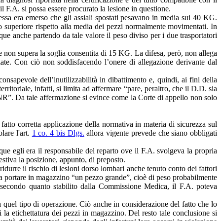
l F.A. si possa essere procurato la lesione in questione.
tessa era emerso che gli assiali spostati pesavano in media sui 40 KG.
so superiore rispetto alla media dei pezzi normalmente movimentati. In
ue anche partendo da tale valore il peso diviso per i due trasportatori
non supera la soglia consentita di 15 KG. La difesa, però, non allega
izzate. Con ciò non soddisfacendo l’onere di allegazione derivante dal
nsapevole dell’inutilizzabilità in dibattimento e, quindi, ai fini della
itoriale, infatti, si limita ad affermare “pare, peraltro, che il D.D. sia
 CNR”. Da tale affermazione si evince come la Corte di appello non solo
 fatto corretta applicazione della normativa in materia di sicurezza sul
lare l'art.
1 co. 4 bis Dlgs.
allora vigente prevede che siano obbligati
que egli era il responsabile del reparto ove il F.A. svolgeva la propria
vestiva la posizione, appunto, di preposto.
durre il rischio di lesioni dorso lombari anche tenuto conto dei fattori
.D. a portare in magazzino “un pezzo grande”, cioè di peso probabilmente
 secondo quanto stabilito dalla Commissione Medica, il F.A. poteva
a quel tipo di operazione. Ciò anche in considerazione del fatto che lo
li la etichettatura dei pezzi in magazzino. Del resto tale conclusione si