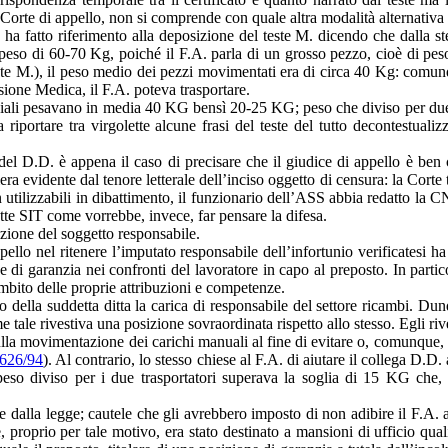
Corte di appello, non si comprende con quale altra modalità alternativa i
o ha fatto riferimento alla deposizione del teste M. dicendo che dalla s
 peso di 60-70 Kg, poiché il F.A. parla di un grosso pezzo, cioè di pe
teste M.), il peso medio dei pezzi movimentati era di circa 40 Kg: comunq
ione Medica, il F.A. poteva trasportare.
siali pesavano in media 40 KG bensì 20-25 KG; peso che diviso per due 
a riportare tra virgolette alcune frasi del teste del tutto decontestual
el D.D. è appena il caso di precisare che il giudice di appello è ben co
 evidente dal tenore letterale dell’inciso oggetto di censura: la Corte terr
on utilizzabili in dibattimento, il funzionario dell’ASS abbia redatto la
te SIT come vorrebbe, invece, far pensare la difesa.
azione del soggetto responsabile.
pello nel ritenere l’imputato responsabile dell’infortunio verificatesi ha
di garanzia nei confronti del lavoratore in capo al preposto. In partico
mbito delle proprie attribuzioni e competenze.
o della suddetta ditta la carica di responsabile del settore ricambi. Dun
ome tale rivestiva una posizione sovraordinata rispetto allo stesso. Egli ri
la movimentazione dei carichi manuali al fine di evitare o, comunque, ri
s 626/94
). Al contrario, lo stesso chiese al F.A. di aiutare il collega D
eso diviso per i due trasportatori superava la soglia di 15 KG che,
 dalla legge; cautele che gli avrebbero imposto di non adibire il F.A. 
à e, proprio per tale motivo, era stato destinato a mansioni di ufficio qua