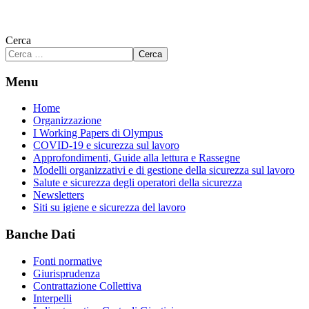
Cerca
Cerca
Menu
Home
Organizzazione
I Working Papers di Olympus
COVID-19 e sicurezza sul lavoro
Approfondimenti, Guide alla lettura e Rassegne
Modelli organizzativi e di gestione della sicurezza sul lavoro
Salute e sicurezza degli operatori della sicurezza
Newsletters
Siti su igiene e sicurezza del lavoro
Banche Dati
Fonti normative
Giurisprudenza
Contrattazione Collettiva
Interpelli