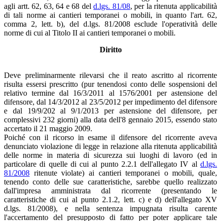
agli artt. 62, 63, 64 e 68 del
d.lgs. 81/08
, per la ritenuta applicabilità
di tali norme ai cantieri temporanei o mobili, in quanto l'art. 62,
comma 2, lett. b), del d.lgs. 81/2008 esclude l'operatività delle
norme di cui al Titolo II ai cantieri temporanei o mobili.
Diritto
Deve preliminarmente rilevarsi che il reato ascritto al ricorrente
risulta essersi prescritto (pur tenendosi conto delle sospensioni del
relativo termine dal 16/3/2011 al 1576/2001 per astensione del
difensore, dal 14/3/2012 al 23/5/2012 per impedimento del difensore
e dal 19/9/202 al 9/1/2013 per astensione del difensore, per
complessivi 232 giorni) alla data dell'8 gennaio 2015, essendo stato
accertato il 21 maggio 2009.
Poiché con il ricorso in esame il difensore del ricorrente aveva
denunciato violazione di legge in relazione alla ritenuta applicabilità
delle norme in materia di sicurezza sui luoghi di lavoro (ed in
particolare di quelle di cui al punto 2.2.1 dell'allegato IV al
d.lgs.
81/2008
ritenute violate) ai cantieri temporanei o mobili, quale,
tenendo conto delle sue caratteristiche, sarebbe quello realizzato
dall'impresa amministrata dal ricorrente (presentando le
caratteristiche di cui al punto 2.1.2, lett. c) e d) dell'allegato XV
d.lgs. 81/2008), e nella sentenza impugnata risulta carente
l'accertamento del presupposto di fatto per poter applicare tale