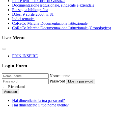
Indice tematico Corte di Giustizia
Documentazione istituzionale, sindacale e aziendale
Rassegna bibliografica
D.lgs. 9 aprile 2008, n. 81
Indici tematici
CoReCo Marche Documentazione Istituzionale
CoReCo Marche Documentazione Istituzionale (Cronologico)
User Menu
PRIN INSPIRE
Login Form
Nome utente
Password
Mostra password
Ricordami
Accesso
Hai dimenticato la tua password?
Hai dimenticato il tuo nome utente?