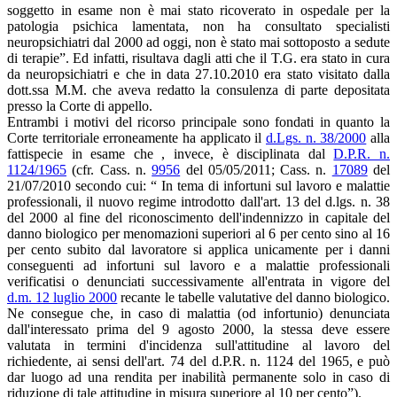
soggetto in esame non è mai stato ricoverato in ospedale per la
patologia psichica lamentata, non ha consultato specialisti
neuropsichiatri dal 2000 ad oggi, non è stato mai sottoposto a sedute
di terapie”. Ed infatti, risultava dagli atti che il T.G. era stato in cura
da neuropsichiatri e che in data 27.10.2010 era stato visitato dalla
dott.ssa M.M. che aveva redatto la consulenza di parte depositata
presso la Corte di appello.
Entrambi i motivi del ricorso principale sono fondati in quanto la
Corte territoriale erroneamente ha applicato il
d.Lgs. n. 38/2000
alla
fattispecie in esame che , invece, è disciplinata dal
D.P.R. n.
1124/1965
(cfr. Cass. n.
9956
del 05/05/2011; Cass. n.
17089
del
21/07/2010 secondo cui: “ In tema di infortuni sul lavoro e malattie
professionali, il nuovo regime introdotto dall'art. 13 del d.lgs. n. 38
del 2000 al fine del riconoscimento dell'indennizzo in capitale del
danno biologico per menomazioni superiori al 6 per cento sino al 16
per cento subito dal lavoratore si applica unicamente per i danni
conseguenti ad infortuni sul lavoro e a malattie professionali
verificatisi o denunciati successivamente all'entrata in vigore del
d.m. 12 luglio 2000
recante le tabelle valutative del danno biologico.
Ne consegue che, in caso di malattia (od infortunio) denunciata
dall'interessato prima del 9 agosto 2000, la stessa deve essere
valutata in termini d'incidenza sull'attitudine al lavoro del
richiedente, ai sensi dell'art. 74 del d.P.R. n. 1124 del 1965, e può
dar luogo ad una rendita per inabilità permanente solo in caso di
riduzione di tale attitudine in misura superiore al 10 per cento”).