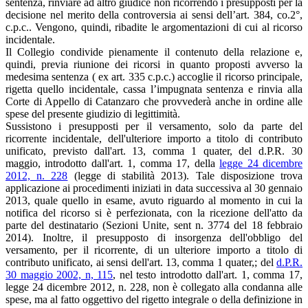
sentenza, rinviare ad altro giudice non ricorrendo i presupposti per la
decisione nel merito della controversia ai sensi dell’art. 384, co.2°,
c.p.c.. Vengono, quindi, ribadite le argomentazioni di cui al ricorso
incidentale.
Il Collegio condivide pienamente il contenuto della relazione e,
quindi, previa riunione dei ricorsi in quanto proposti avverso la
medesima sentenza ( ex art. 335 c.p.c.) accoglie il ricorso principale,
rigetta quello incidentale, cassa l’impugnata sentenza e rinvia alla
Corte di Appello di Catanzaro che provvederà anche in ordine alle
spese del presente giudizio di legittimità.
Sussistono i presupposti per il versamento, solo da parte del
ricorrente incidentale, dell'ulteriore importo a titolo di contributo
unificato, previsto dall'art. 13, comma 1 quater, del d.P.R. 30
maggio, introdotto dall'art. 1, comma 17, della
legge 24 dicembre
2012, n. 228
(legge di stabilità 2013). Tale disposizione trova
applicazione ai procedimenti iniziati in data successiva al 30 gennaio
2013, quale quello in esame, avuto riguardo al momento in cui la
notifica del ricorso si è perfezionata, con la ricezione dell'atto da
parte del destinatario (Sezioni Unite, sent n. 3774 del 18 febbraio
2014). Inoltre, il presupposto di insorgenza dell'obbligo del
versamento, per il ricorrente, di un ulteriore importo a titolo di
contributo unificato, ai sensi dell'art. 13, comma 1 quater,; del
d.P.R.
30 maggio 2002, n, 115
, nel testo introdotto dall'art. 1, comma 17,
legge 24 dicembre 2012, n. 228, non è collegato alla condanna alle
spese, ma al fatto oggettivo del rigetto integrale o della definizione in