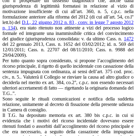
con il prospettare un dissenso diagnostico che, anche dalla
giurisprudenza di legittimità formatasi in relazione al vizio di
motivazione insufficiente di cui all’art. 360, n. 5, c.p.c. nella
formulazione anteriore alla riforma del 2012 (di cui all’art. 54, co.l°
lett.b) del
D.L, 22 giugno 2012 n. 83 , conv. in legge 7 agosto 2012
n, 134
), era stato ritenuto non attinente a vizi del processo logico
formale ed integrante una inammissibile critica del convincimento
del giudice (giurisprudenza consolidata: v. da ultimo Cass. n.
1472
del 22 gennaio 2013, Cass. n. 1652 del 03/02/2012; id. n. 569 del
12/01/2011; Cass. n. 22707 del 08/11/2010; Cass. n. 9988 del
29/04/2009).
Per tutto quanto sopra considerato, si propone l’accoglimento del
ricorso principale, il rigetto di quello incidentale con cassazione della
sentenza impugnata con ordinanza, ai sensi dell’art. 375 cod. proc.
civ., n. 5.. Valuterà il Collegio se rinviare la causa ad altro giudice o
deciderla nel merito ex art. 384, co.2°, c.p.c. non essendo necessari
ulteriori accertamenti di fatto — rigettando la originaria domanda del
T.G..”.
Sono seguite le rituali comunicazioni e notifica della suddetta
relazione, unitamente al decreto di fissazione della presente udienza
in Camera di consiglio.
Il T.G. ha depositato memoria ex art. 380 bis c.p.c. in cui si
evidenzia che i motivi del ricorso incidentale dovevano essere
ritenuti fondati o assorbiti dall’accoglimento del ricorso principale e
che era necessario, a seguito della cassazione della impugnata