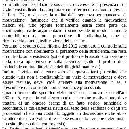
Ed infatti perché violazione sussista si deve essere in presenza di un
vizio “così radicale da comportare con riferimento a quanto previsto
dall’art. 132, n. 4, c.p.c. la nullità della sentenza per mancanza di
motivazione”, fattispecie che si verifica quando la motivazione
manchi del tutto oppure formalmente esista come parte del
documento, ma le argomentazioni siano svolte in modo “talmente
contraddittorio da non permettere di individuarla, cioè di
riconoscerla come giustificazione del decisum.
Pertanto, a seguito della riforma del 2012 scompare il controllo sulla
motivazione con riferimento al parametro della sufficienza, ma resta
il controllo sulla esistenza (sotto il profilo della assoluta omissione o
della mera apparenza) e sulla coerenza (sotto il profilo della
irriducibile contraddittorietà e dell’illogicità manifesta).
Inoltre, il vizio può attenere solo alla questio farti (in ordine alle
questio juris non è configurabile un vizio di motivazione) e deve
essere testuale, deve, cioè, attenere alla motivazione in sè, a
prescindere dal confronto con le risultanze processuali.
Quanto invece allo specifico vizio previsto dal nuovo testo dell'art.
360, n. 5, c.p.c., in cui è scomparso il termine motivazione, deve
trattarsi di un omesso esame di un fatto storico, principale o
secondario, la cui esistenza risulti dal testo della sentenza o dagli atti
processuali che abbia costituito oggetto di discussione e che abbia
carattere decisivo (vale a dire che se esaminato avrebbe determinato
un esito diverso della controversia).
Le Sezioni unite hanno specificato che “la parte ricorrente dovrà