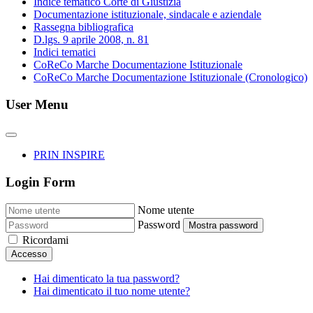
Indice tematico Corte di Giustizia
Documentazione istituzionale, sindacale e aziendale
Rassegna bibliografica
D.lgs. 9 aprile 2008, n. 81
Indici tematici
CoReCo Marche Documentazione Istituzionale
CoReCo Marche Documentazione Istituzionale (Cronologico)
User Menu
PRIN INSPIRE
Login Form
Nome utente
Password
Mostra password
Ricordami
Accesso
Hai dimenticato la tua password?
Hai dimenticato il tuo nome utente?