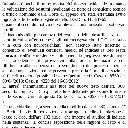
Infondato è anche il primo motivo del ricorso incidentale in quanto
la valutazione dei postumi invalidanti da parte di consulente tecnico
d’ufficio nominato dalla Corte di appello era stata effettuata avuto
riguardo alle Tabelle allegate al detto D.P.R. n. 1124/1965.
Quanto al secondo motivo ne va rilevata la inammissibilità sotto vari
profili.
E’ inammissibile per carenza del requisito dell’autosufficienza nella
parte in cui si afferma che dagli atti emergeva che il T.G. era stato
“..in cura con neuropsichiatri” non essendo stato trascritto il
contenuto di eventuali certificati medici né indicata la loro esatta
ubicazione all'interno dei fascicoli inerenti la pregressa fase di merito
così omettendosi di provvedere alla loro individuazione con
riferimento alla sequenza dello svolgimento del processo inerente
alla documentazione, come pervenuta presso la Corte di cassazione,
al fine di renderne possibile l'esame (per tutte, cfr. Cass. n. 8569 del
09/04/2013; Cass. n. 4220 del 16/03/2012).
E, altresì, inammissibile alla luce del nuovo testo dell’art. 360,
secondo comma, n. 5, c.p.c. alla luce della interpretazione fornitane
dalle Sezioni Unite di questa Corte ( Cass. n, 8053 del 07/04/2014
).
E’ stato chiarito che, a seguito della modifica dell'art. 360, comma 1°
n. 5 cit., il vizio di motivazione si restringe a quello di violazione di
legge e, cioè, dell'art. 132 c.p.c., che impone al giudice di indicate
nella sentenza “la concisa esposizione delle ragioni di fatto e di
diritto della decisione”.