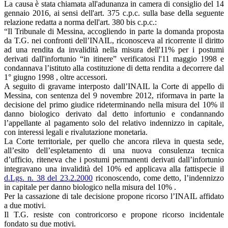
La causa è stata chiamata all'adunanza in camera di consiglio del 14
gennaio 2016, ai sensi dell'art. 375 c.p.c. sulla base della seguente
relazione redatta a norma dell'art. 380 bis c.p.c.:
“Il Tribunale di Messina, accogliendo in parte la domanda proposta
da T.G. nei confronti dell’INAIL, riconosceva al ricorrente il diritto
ad una rendita da invalidità nella misura dell'11% per i postumi
derivati dall'infortunio “in itinere” verificatosi l'11 maggio 1998 e
condannava l’istituto alla costituzione di detta rendita a decorrere dal
1° giugno 1998 , oltre accessori.
A seguito di gravame interposto dall’INAIL la Corte di appello di
Messina, con sentenza del 9 novembre 2012, riformava in parte la
decisione del primo giudice rideterminando nella misura del 10% il
danno biologico derivato dal detto infortunio e condannando
l’appellante al pagamento solo del relativo indennizzo in capitale,
con interessi legali e rivalutazione monetaria.
La Corte territoriale, per quello che ancora rileva in questa sede,
all’esito dell’espletamento di una nuova consulenza tecnica
d’ufficio, riteneva che i postumi permanenti derivati dall’infortunio
integravano una invalidità del 10% ed applicava alla fattispecie il
d.Lgs. n. 38 del 23.2.2000
riconoscendo, come detto, l’indennizzo
in capitale per danno biologico nella misura del 10% .
Per la cassazione di tale decisione propone ricorso l’INAIL affidato
a due motivi.
Il T.G. resiste con controricorso e propone ricorso incidentale
fondato su due motivi.