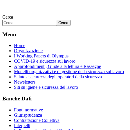
Cerca
Cerca
Menu
Home
Organizzazione
I Working Papers di Olympus
COVID-19 e sicurezza sul lavoro
Approfondimenti, Guide alla lettura e Rassegne
Modelli organizzativi e di gestione della sicurezza sul lavoro
Salute e sicurezza degli operatori della sicurezza
Newsletters
Siti su igiene e sicurezza del lavoro
Banche Dati
Fonti normative
Giurisprudenza
Contrattazione Collettiva
Interpelli