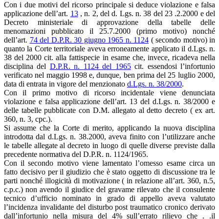
Con i due motivi del ricorso principale si deduce violazione e falsa
applicazione dell’art.
13
, n. 2, del d. Lgs. n. 38 del 23 .2.2000 e del
Decreto ministeriale di approvazione della tabelle delle
menomazioni pubblicato il 25.7.2000 (primo motivo) nonché
dell’art.
74 del D.P.R. 30 giugno 1965 n. 1124
( secondo motivo) in
quanto la Corte territoriale aveva erroneamente applicato il d.Lgs. n.
38 del 2000 cit. alla fattispecie in esame che, invece, ricadeva nella
disciplina del
D.P.R. n. 1124 del 1965
cit. essendosi l’infortunio
verificato nel maggio 1998 e, dunque, ben prima del 25 luglio 2000,
data di entrata in vigore del menzionato
d.Lgs. n. 38/2000
.
Con il primo motivo di ricorso incidentale viene denunciata
violazione e falsa applicazione dell’art. 13 del d.Lgs. n. 38/2000 e
delle tabelle pubblicate con D.M. allegato al detto decreto ( ex art.
360, n. 3, cpc.).
Si assume che la Corte di merito, applicando la nuova disciplina
introdotta dal d.Lgs. n. 38.2000, aveva finito con l’utilizzare anche
le tabelle allegate al decreto in luogo di quelle diverse previste dalla
precedente normativa del D.P.R. n. 1124/1965.
Con il secondo motivo viene lamentato l’omesso esame circa un
fatto decisivo per il giudizio che è stato oggetto di discussione tra le
parti nonché illogicità di motivazione ( in relazione all’art. 360, n.5,
c.p.c.) non avendo il giudice del gravame rilevato che il consulente
tecnico d’ufficio nominato in grado di appello aveva valutato
l’incidenza invalidante del disturbo post traumatico cronico derivato
dall’infortunio nella misura del 4% sull’errato rilievo che . .il