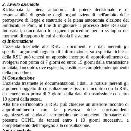
2. Livello aziendale
Richiamata la piena autonomia di potere decisionale e di
responsabilità di gestione degli organi aziendali nell'ambito delle
prerogative di legge e statutarie e la piena autonomia d'azione dei
Sindacati, le Parti, al fine di migliorare il processo delle Relazioni
Industriali, concordano le seguenti procedure per lo sviluppo dei
momenti di rapporto in cui si articola il sistema:
a) Informazione
L'azienda trasmette alla RSU i documenti e i dati inerenti gli
specifici argomenti oggetto di informazione; su esplicita richiesta
della RSU può tenersi un apposito incontro di approfondimento da
svolgersi non prima di 7 giorni ed entro 15 giorni dalla trasmissione
su citata; l'incontro, ove espletato, costituisce completo adempimento
della procedura.
b) Consultazione
L'azienda trasmette le documentazioni, i dati, le notizie inerenti gli
argomenti oggetto di consultazione e fissa un incontro con la RSU
da tenersi non prima di 7 giorni dalla data di trasmissione ed entro
10 giorni dalla stessa,
Alla fine dell'incontro la RSU può chiedere un ulteriore incontro di
approfondimento con la presenza delle corrispondenti
organizzazioni sindacali territorialmente competenti firmatarie del
presente CCNL, da tenersi entro i 10 giorni successivi, a
completamento dell'impegno alla consultazione.
Nota a verbale.