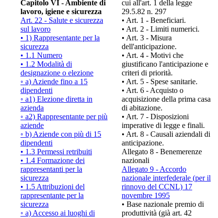
Capitolo VI - Ambiente di
cui all'art. 1 della legge
lavoro, igiene e sicurezza
29.5.82 n. 297
Art. 22 - Salute e sicurezza
• Art. 1 - Beneficiari.
sul lavoro
• Art. 2 - Limiti numerici.
• 1) Rappresentante per la
• Art. 3 - Misura
sicurezza
dell'anticipazione.
• 1.1 Numero
• Art. 4 - Motivi che
• 1.2 Modalità di
giustificano l'anticipazione e
designazione o elezione
criteri di priorità.
◦ a) Aziende fino a 15
• Art. 5 - Spese sanitarie.
dipendenti
• Art. 6 - Acquisto o
◦ a1) Elezione diretta in
acquisizione della prima casa
azienda
di abitazione.
◦ a2) Rappresentante per più
• Art. 7 - Disposizioni
aziende
imperative di legge e finali.
◦ b) Aziende con più di 15
• Art. 8 - Causali aziendali di
dipendenti
anticipazione.
• 1.3 Permessi retribuiti
Allegato 8 - Benemerenze
• 1.4 Formazione dei
nazionali
rappresentanti per la
Allegato 9 - Accordo
sicurezza
nazionale interfederale (per il
• 1.5 Attribuzioni del
rinnovo del CCNL) 17
rappresentante per la
novembre 1995
sicurezza
• Base nazionale premio di
◦ a) Accesso ai luoghi di
produttività (già art. 42