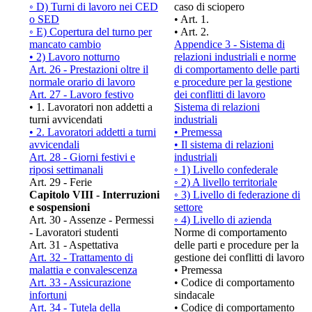
◦ D) Turni di lavoro nei CED
caso di sciopero
o SED
• Art. 1.
◦ E) Copertura del turno per
• Art. 2.
mancato cambio
Appendice 3 - Sistema di
• 2) Lavoro notturno
relazioni industriali e norme
Art. 26 - Prestazioni oltre il
di comportamento delle parti
normale orario di lavoro
e procedure per la gestione
Art. 27 - Lavoro festivo
dei conflitti di lavoro
• 1. Lavoratori non addetti a
Sistema di relazioni
turni avvicendati
industriali
• 2. Lavoratori addetti a turni
• Premessa
avvicendali
• Il sistema di relazioni
Art. 28 - Giorni festivi e
industriali
riposi settimanali
◦ 1) Livello confederale
Art. 29 - Ferie
◦ 2) A livello territoriale
Capitolo VIII - Interruzioni
◦ 3) Livello di federazione di
e sospensioni
settore
Art. 30 - Assenze - Permessi
◦ 4) Livello di azienda
- Lavoratori studenti
Norme di comportamento
Art. 31 - Aspettativa
delle parti e procedure per la
Art. 32 - Trattamento di
gestione dei conflitti di lavoro
malattia e convalescenza
• Premessa
Art. 33 - Assicurazione
• Codice di comportamento
infortuni
sindacale
Art. 34 - Tutela della
• Codice di comportamento