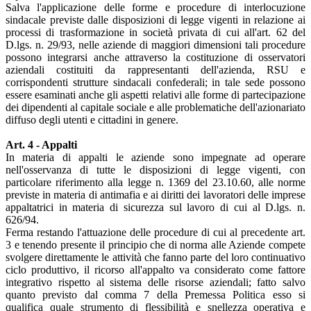
Salva l'applicazione delle forme e procedure di interlocuzione
sindacale previste dalle disposizioni di legge vigenti in relazione ai
processi di trasformazione in società privata di cui all'art. 62 del
D.lgs. n. 29/93, nelle aziende di maggiori dimensioni tali procedure
possono integrarsi anche attraverso la costituzione di osservatori
aziendali costituiti da rappresentanti dell'azienda, RSU e
corrispondenti strutture sindacali confederali; in tale sede possono
essere esaminati anche gli aspetti relativi alle forme di partecipazione
dei dipendenti al capitale sociale e alle problematiche dell'azionariato
diffuso degli utenti e cittadini in genere.
Art. 4 - Appalti
In materia di appalti le aziende sono impegnate ad operare
nell'osservanza di tutte le disposizioni di legge vigenti, con
particolare riferimento alla legge n. 1369 del 23.10.60, alle norme
previste in materia di antimafia e ai diritti dei lavoratori delle imprese
appaltatrici in materia di sicurezza sul lavoro di cui al D.lgs. n.
626/94.
Ferma restando l'attuazione delle procedure di cui al precedente art.
3 e tenendo presente il principio che di norma alle Aziende compete
svolgere direttamente le attività che fanno parte del loro continuativo
ciclo produttivo, il ricorso all'appalto va considerato come fattore
integrativo rispetto al sistema delle risorse aziendali; fatto salvo
quanto previsto dal comma 7 della Premessa Politica esso si
qualifica quale strumento di flessibilità e snellezza operativa e