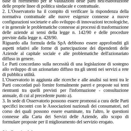
base di riferimento per le valutazioni delle parti nell'elaborazione
delle proprie linee di politica sindacale e contrattuale.
2. L'Osservatorio ha il compito di verificare la rispondenza della
normativa contrattuale alle nuove esigenze connesse a nuove
configurazioni societarie e allo sviluppo di innovazioni tecnologiche,
e in generale le problematiche connesse ai processi di trasformazione
delle aziende ai sensi della legge n. 142/90 e delle procedure
previste dalla legge n. 428/90.
Riguardo alla formula della SpA debbono essere approfonditi gli
aspetti relativi alle forme di partecipazione dei dipendenti delle
Aziende al capitale sociale e alle problematiche dell'azionariato
diffuso in genere.
Le Parti concordano sulla necessità di una legislazione di sostegno
allo sviluppo di un azionariato diffuso tra gli utenti nei servizi a rete
di pubblica utilità.
L'Osservatorio in aggiunta alle ricerche e alle analisi sui temi tra le
Parti concordati può fornire formalmente pareri e proposte sui temi
rientranti tra quelli previsti per l'informazione - consultazione
annuale, di cui al precedente punto a).
3. In sede di Osservatorio possono essere promossi a cura delle Parti
specifici incontri con le Associazioni nazionali dei consumatori, nel
corso dei quali possono essere esaminate, tra l'altro, le questioni
connesse alla Carta dei Servizi delle Aziende, allo scopo di
formulare proposte per il miglioramento del servizio erogato.