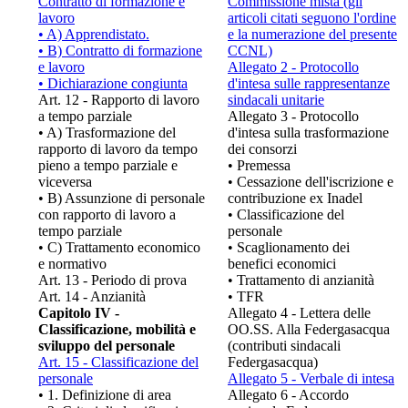
Contratto di formazione e
Commissione mista (gli
lavoro
articoli citati seguono l'ordine
• A) Apprendistato.
e la numerazione del presente
• B) Contratto di formazione
CCNL)
e lavoro
Allegato 2 - Protocollo
• Dichiarazione congiunta
d'intesa sulle rappresentanze
Art. 12 - Rapporto di lavoro
sindacali unitarie
a tempo parziale
Allegato 3 - Protocollo
• A) Trasformazione del
d'intesa sulla trasformazione
rapporto di lavoro da tempo
dei consorzi
pieno a tempo parziale e
• Premessa
viceversa
• Cessazione dell'iscrizione e
• B) Assunzione di personale
contribuzione ex Inadel
con rapporto di lavoro a
• Classificazione del
tempo parziale
personale
• C) Trattamento economico
• Scaglionamento dei
e normativo
benefici economici
Art. 13 - Periodo di prova
• Trattamento di anzianità
Art. 14 - Anzianità
• TFR
Capitolo IV -
Allegato 4 - Lettera delle
Classificazione, mobilità e
OO.SS. Alla Federgasacqua
sviluppo del personale
(contributi sindacali
Art. 15 - Classificazione del
Federgasacqua)
personale
Allegato 5 - Verbale di intesa
• 1. Definizione di area
Allegato 6 - Accordo