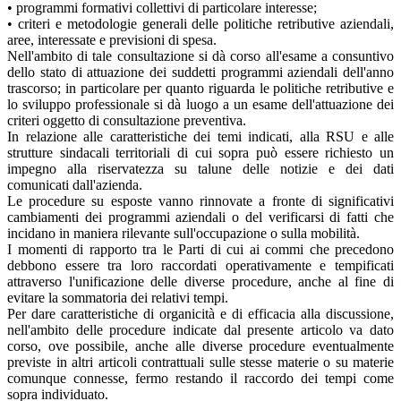
• programmi formativi collettivi di particolare interesse;
• criteri e metodologie generali delle politiche retributive aziendali,
aree, interessate e previsioni di spesa.
Nell'ambito di tale consultazione si dà corso all'esame a consuntivo
dello stato di attuazione dei suddetti programmi aziendali dell'anno
trascorso; in particolare per quanto riguarda le politiche retributive e
lo sviluppo professionale si dà luogo a un esame dell'attuazione dei
criteri oggetto di consultazione preventiva.
In relazione alle caratteristiche dei temi indicati, alla RSU e alle
strutture sindacali territoriali di cui sopra può essere richiesto un
impegno alla riservatezza su talune delle notizie e dei dati
comunicati dall'azienda.
Le procedure su esposte vanno rinnovate a fronte di significativi
cambiamenti dei programmi aziendali o del verificarsi di fatti che
incidano in maniera rilevante sull'occupazione o sulla mobilità.
I momenti di rapporto tra le Parti di cui ai commi che precedono
debbono essere tra loro raccordati operativamente e tempificati
attraverso l'unificazione delle diverse procedure, anche al fine di
evitare la sommatoria dei relativi tempi.
Per dare caratteristiche di organicità e di efficacia alla discussione,
nell'ambito delle procedure indicate dal presente articolo va dato
corso, ove possibile, anche alle diverse procedure eventualmente
previste in altri articoli contrattuali sulle stesse materie o su materie
comunque connesse, fermo restando il raccordo dei tempi come
sopra individuato.