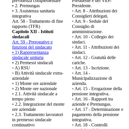
previdenza complementare
Presidente e del Vice-
• 2. Premungas
Presidente.
• 3. Assistenza sanitaria
◦ Art. 8 - Attribuzioni dei
integrativa
Consiglieri delegati.
Art. 58 - Trattamento di fine
◦ Art. 9 - Sedute del
rapporto (TFR)
Consiglio di
Capitolo XII - Istituti
amministrazione.
sindacali
◦ Art. 10 - Collegio dei
Art. 59 - Prerogative e
sindaci.
funzioni del sindacato
◦ Art. 11 - Attribuzioni dei
• 1) Rappresentanza
sindaci.
sindacale unitaria
◦ Art. 12 - Gratuità delle
• 2) Permessi sindacali
cariche.
◦ A) RSU
◦ Art. 13 - Iscrizione.
◦ B) Attività sindacale extra-
◦ Art. 14 -
aziendale
Municipalizzazione di
▫ 1) Monte ore aziendale
azienda.
▫ 2) Monte ore nazionale
◦ Art. 15 - Erogazione della
▫ 2.1. Attività sindacale a
pensione integrativa.
tempo pieno
◦ Art. 16 - Rapporti tra
▫ 2.2. Integrazione del monte
aziende e Premungas.
ore aziendale
◦ Art. 17 - Determinazione e
▫ 2.3. Trattamento lavoratori
pagamento della pensione
in permesso sindacale
integrativa.
continuativo
◦ Art. 18 - Controlli