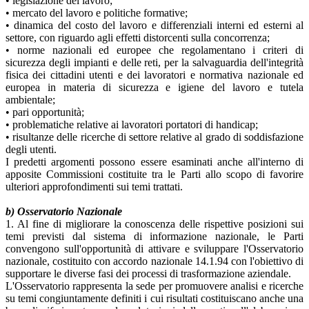
• legislazione del lavoro;
• mercato del lavoro e politiche formative;
• dinamica del costo del lavoro e differenziali interni ed esterni al
settore, con riguardo agli effetti distorcenti sulla concorrenza;
• norme nazionali ed europee che regolamentano i criteri di
sicurezza degli impianti e delle reti, per la salvaguardia dell'integrità
fisica dei cittadini utenti e dei lavoratori e normativa nazionale ed
europea in materia di sicurezza e igiene del lavoro e tutela
ambientale;
• pari opportunità;
• problematiche relative ai lavoratori portatori di handicap;
• risultanze delle ricerche di settore relative al grado di soddisfazione
degli utenti.
I predetti argomenti possono essere esaminati anche all'interno di
apposite Commissioni costituite tra le Parti allo scopo di favorire
ulteriori approfondimenti sui temi trattati.
b) Osservatorio Nazionale
1. Al fine di migliorare la conoscenza delle rispettive posizioni sui
temi previsti dal sistema di informazione nazionale, le Parti
convengono sull'opportunità di attivare e sviluppare l'Osservatorio
nazionale, costituito con accordo nazionale 14.1.94 con l'obiettivo di
supportare le diverse fasi dei processi di trasformazione aziendale.
L'Osservatorio rappresenta la sede per promuovere analisi e ricerche
su temi congiuntamente definiti i cui risultati costituiscano anche una