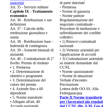
maternità
di parte datoriale
Art. 35 - Servizio militare
◦ Premessa
Capitolo IX - Trattamento
◦ Norme di garanzia
economico
◦ Norme pattizie
Art. 36 - Retribuzione e sue
Regolamentazione del
definizioni
negoziato contrattuale -
Art. 37 - Calcolo della
Procedure di mediazione e
retribuzione giornaliera e
raffreddamento dei conflitti
oraria
collettivi
Art. 38 - Retribuzione base -
• 1) Rinnovi contrattuali
Indennità di contingenza
nazionali
Art. 39 - Aumenti biennali di
• 2) Vertenze aziendali per
anzianità
l'applicazione di accordi
Art. 40 - Contrattazione di 2°
• 3) Contrattazione aziendale
livello: Premio di risultato
su materie demandate dal
• 1. Premessa
CCNL
• 2. Determinazione di
• Norme sanzionatorie
obiettivi e programmi
• Norme di attuazione
• 3. Determinazione del
Verbale d'incontro
valore del premio
Precisazione
• 4. Aziende fino a 60
Lettera delle OO.SS. Alla
dipendenti
Federgasacqua
• 5. Norme transitorie
Parte II Norme transitorie
• Allegato all'art. 40
per i lavoratori già regolati
Accordo nazionale
dal CCNL dip. A.M. Gas 4