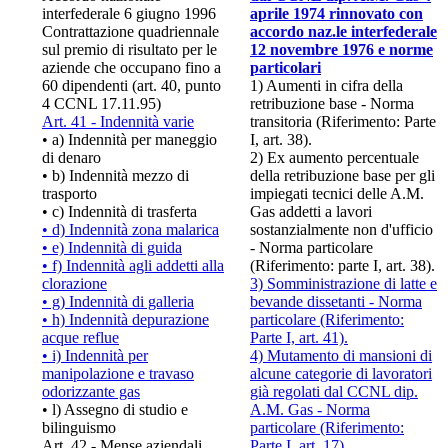
interfederale 6 giugno 1996
aprile 1974 rinnovato con
Contrattazione quadriennale
accordo naz.le interfederale
sul premio di risultato per le
12 novembre 1976 e norme
aziende che occupano fino a
particolari
60 dipendenti (art. 40, punto
1) Aumenti in cifra della
4 CCNL 17.11.95)
retribuzione base - Norma
Art. 41 - Indennità varie
transitoria (Riferimento: Parte
• a) Indennità per maneggio
I, art. 38).
di denaro
2) Ex aumento percentuale
• b) Indennità mezzo di
della retribuzione base per gli
trasporto
impiegati tecnici delle A.M.
• c) Indennità di trasferta
Gas addetti a lavori
• d) Indennità zona malarica
sostanzialmente non d'ufficio
• e) Indennità di guida
- Norma particolare
• f) Indennità agli addetti alla
(Riferimento: parte I, art. 38).
clorazione
3) Somministrazione di latte e
• g) Indennità di galleria
bevande dissetanti - Norma
• h) Indennità depurazione
particolare (Riferimento:
acque reflue
Parte I, art. 41).
• i) Indennità per
4) Mutamento di mansioni di
manipolazione e travaso
alcune categorie di lavoratori
odorizzante gas
già regolati dal CCNL dip.
• l) Assegno di studio e
A.M. Gas - Norma
bilinguismo
particolare (Riferimento:
Art. 42 - Mense aziendali
Parte I, art. 17).