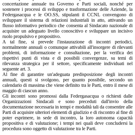
concertazione annuale tra Governo e Parti sociali, nonché per
sostenere i processi di sviluppo e trasformazione delle Aziende, la
Federgasacqua e le OO.SS, stipulanti il CCNL convengono di
sviluppare il sistema di relazioni industriali in atto, attivando un
flusso informativo periodico che consenta al Sindacato nazionale di
acquisire un adeguato livello conoscitivo e sviluppare un incisivo
ruolo propulsivo e propositivo.
A tal fine, si prevede l'instaurazione di incontri periodici,
normalmente annuali o comunque attivabili all'insorgere di rilevanti
problemi, di informazione e consultazione, per la verifica dei
rispettivi punti di vista e di possibili convergenze, su temi di
rilevanza strategica per il settore, specificamente individuati nel
seguente art. 3.
Al fine di garantire un'adeguata predisposizione degli incontri
annuali, questi si svolgono, per quanto possibile, secondo un
calendario di massima che viene definito tra le Parti, entro il mese di
maggio di ciascun anno.
Gli incontri sono promossi dalla Federgasacqua o richiesti dalle
Organizzazioni Sindacali e sono preceduti dall'invio della
documentazione necessaria in tempi e modalità tali da consentire alle
Parti di acquisire ulteriori elementi di giudizio e di riscontro al fine di
poter esprimere, in sede di incontro, la loro autonoma capacità
propositiva e di valutazione; i tempi nei quali deve concludersi la
procedura sono oggetto di valutazione tra le Parti.