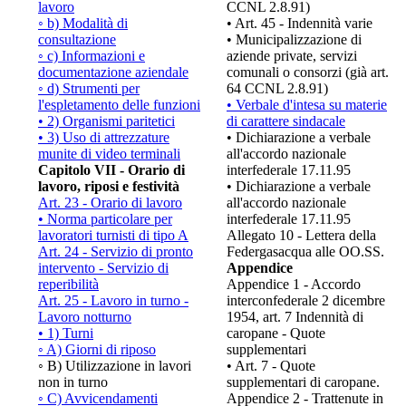
lavoro
CCNL 2.8.91)
◦ b) Modalità di
• Art. 45 - Indennità varie
consultazione
• Municipalizzazione di
◦ c) Informazioni e
aziende private, servizi
documentazione aziendale
comunali o consorzi (già art.
◦ d) Strumenti per
64 CCNL 2.8.91)
l'espletamento delle funzioni
• Verbale d'intesa su materie
• 2) Organismi paritetici
di carattere sindacale
• 3) Uso di attrezzature
• Dichiarazione a verbale
munite di video terminali
all'accordo nazionale
Capitolo VII - Orario di
interfederale 17.11.95
lavoro, riposi e festività
• Dichiarazione a verbale
Art. 23 - Orario di lavoro
all'accordo nazionale
• Norma particolare per
interfederale 17.11.95
lavoratori turnisti di tipo A
Allegato 10 - Lettera della
Art. 24 - Servizio di pronto
Federgasacqua alle OO.SS.
intervento - Servizio di
Appendice
reperibilità
Appendice 1 - Accordo
Art. 25 - Lavoro in turno -
interconfederale 2 dicembre
Lavoro notturno
1954, art. 7 Indennità di
• 1) Turni
caropane - Quote
◦ A) Giorni di riposo
supplementari
◦ B) Utilizzazione in lavori
• Art. 7 - Quote
non in turno
supplementari di caropane.
◦ C) Avvicendamenti
Appendice 2 - Trattenute in