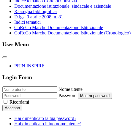
Indice tematico Corte di Giustizia
Documentazione istituzionale, sindacale e aziendale
Rassegna bibliografica
D.lgs. 9 aprile 2008, n. 81
Indici tematici
CoReCo Marche Documentazione Istituzionale
CoReCo Marche Documentazione Istituzionale (Cronologico)
User Menu
PRIN INSPIRE
Login Form
Nome utente
Password
Mostra password
Ricordami
Accesso
Hai dimenticato la tua password?
Hai dimenticato il tuo nome utente?