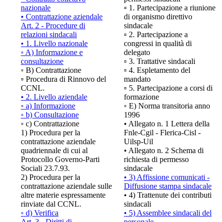
nazionale
▫ 1. Partecipazione a riunione
• Contrattazione aziendale
di organismo direttivo
Art. 2 - Procedure di
sindacale
relazioni sindacali
▫ 2. Partecipazione a
• 1. Livello nazionale
congressi in qualità di
◦ A) Informazione e
delegato
consultazione
▫ 3. Trattative sindacali
◦ B) Contrattazione
▫ 4. Espletamento del
▫ Procedura di Rinnovo del
mandato
CCNL.
▫ 5. Partecipazione a corsi di
• 2. Livello aziendale
formazione
◦ a) Informazione
◦ E) Norma transitoria anno
◦ b) Consultazione
1996
◦ c) Contrattazione
• Allegato n. 1 Lettera della
1) Procedura per la
Fnle-Cgil - Flerica-Cisl -
contrattazione aziendale
Uilsp-Uil
quadriennale di cui al
• Allegato n. 2 Schema di
Protocollo Governo-Parti
richiesta di permesso
Sociali 23.7.93.
sindacale
2) Procedura per la
• 3) Affissione comunicati -
contrattazione aziendale sulle
Diffusione stampa sindacale
altre materie espressamente
• 4) Trattenute dei contributi
rinviate dal CCNL.
sindacali
◦ d) Verifica
• 5) Assemblee sindacali del
Art. 3 - Diritti di
personale