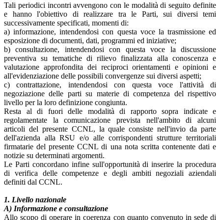
Tali periodici incontri avvengono con le modalità di seguito definite
e hanno l'obiettivo di realizzare tra le Parti, sui diversi temi
successivamente specificati, momenti di:
a) informazione, intendendosi con questa voce la trasmissione ed
esposizione di documenti, dati, programmi ed iniziative;
b) consultazione, intendendosi con questa voce la discussione
preventiva su tematiche di rilievo finalizzata alla conoscenza e
valutazione approfondita dei reciproci orientamenti e opinioni e
all'evidenziazione delle possibili convergenze sui diversi aspetti;
c) contrattazione, intendendosi con questa voce l'attività di
negoziazione delle parti su materie di competenza del rispettivo
livello per la loro definizione congiunta.
Resta al di fuori delle modalità di rapporto sopra indicate e
regolamentate la comunicazione prevista nell'ambito di alcuni
articoli del presente CCNL, la quale consiste nell'invio da parte
dell'azienda alla RSU e/o alle corrispondenti strutture territoriali
firmatarie del presente CCNL di una nota scritta contenente dati e
notizie su determinati argomenti.
Le Parti concordano infine sull'opportunità di inserire la procedura
di verifica delle competenze e degli ambiti negoziali aziendali
definiti dal CCNL.
1. Livello nazionale
A) Informazione e consultazione
Allo scopo di operare in coerenza con quanto convenuto in sede di