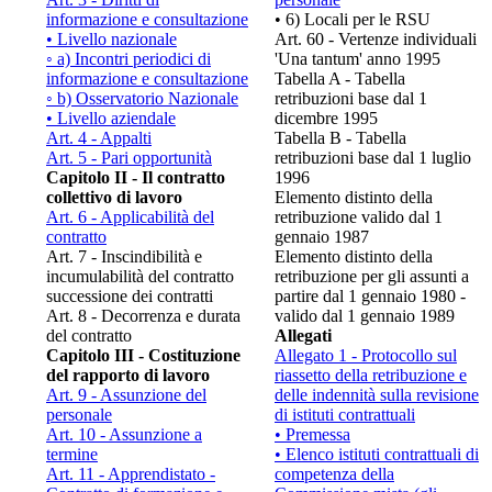
informazione e consultazione
• 6) Locali per le RSU
• Livello nazionale
Art. 60 - Vertenze individuali
◦ a) Incontri periodici di
'Una tantum' anno 1995
informazione e consultazione
Tabella A - Tabella
◦ b) Osservatorio Nazionale
retribuzioni base dal 1
• Livello aziendale
dicembre 1995
Art. 4 - Appalti
Tabella B - Tabella
Art. 5 - Pari opportunità
retribuzioni base dal 1 luglio
Capitolo II - Il contratto
1996
collettivo di lavoro
Elemento distinto della
Art. 6 - Applicabilità del
retribuzione valido dal 1
contratto
gennaio 1987
Art. 7 - Inscindibilità e
Elemento distinto della
incumulabilità del contratto
retribuzione per gli assunti a
successione dei contratti
partire dal 1 gennaio 1980 -
Art. 8 - Decorrenza e durata
valido dal 1 gennaio 1989
del contratto
Allegati
Capitolo III - Costituzione
Allegato 1 - Protocollo sul
del rapporto di lavoro
riassetto della retribuzione e
Art. 9 - Assunzione del
delle indennità sulla revisione
personale
di istituti contrattuali
Art. 10 - Assunzione a
• Premessa
termine
• Elenco istituti contrattuali di
Art. 11 - Apprendistato -
competenza della