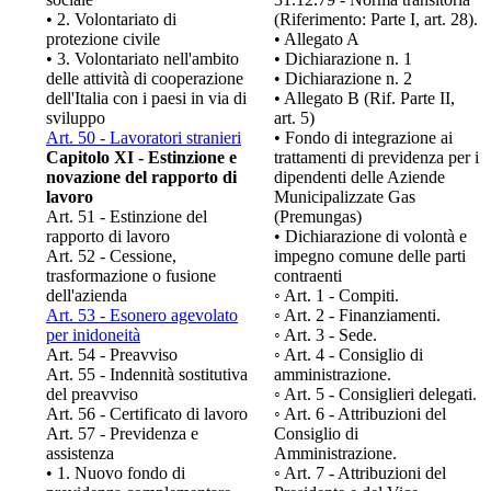
• 2. Volontariato di
(Riferimento: Parte I, art. 28).
protezione civile
• Allegato A
• 3. Volontariato nell'ambito
• Dichiarazione n. 1
delle attività di cooperazione
• Dichiarazione n. 2
dell'Italia con i paesi in via di
• Allegato B (Rif. Parte II,
sviluppo
art. 5)
Art. 50 - Lavoratori stranieri
• Fondo di integrazione ai
Capitolo XI - Estinzione e
trattamenti di previdenza per i
novazione del rapporto di
dipendenti delle Aziende
lavoro
Municipalizzate Gas
Art. 51 - Estinzione del
(Premungas)
rapporto di lavoro
• Dichiarazione di volontà e
Art. 52 - Cessione,
impegno comune delle parti
trasformazione o fusione
contraenti
dell'azienda
◦ Art. 1 - Compiti.
Art. 53 - Esonero agevolato
◦ Art. 2 - Finanziamenti.
per inidoneità
◦ Art. 3 - Sede.
Art. 54 - Preavviso
◦ Art. 4 - Consiglio di
Art. 55 - Indennità sostitutiva
amministrazione.
del preavviso
◦ Art. 5 - Consiglieri delegati.
Art. 56 - Certificato di lavoro
◦ Art. 6 - Attribuzioni del
Art. 57 - Previdenza e
Consiglio di
assistenza
Amministrazione.
• 1. Nuovo fondo di
◦ Art. 7 - Attribuzioni del