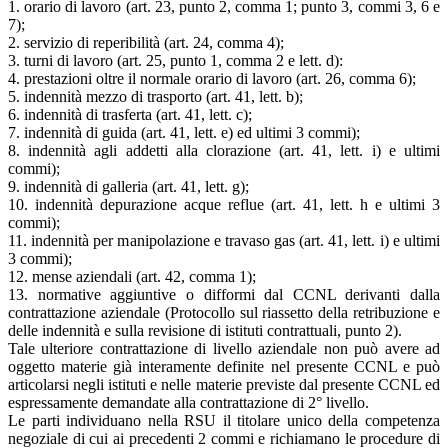
1. orario di lavoro (art. 23, punto 2, comma 1; punto 3, commi 3, 6 e
7);
2. servizio di reperibilità (art. 24, comma 4);
3. turni di lavoro (art. 25, punto 1, comma 2 e lett. d):
4. prestazioni oltre il normale orario di lavoro (art. 26, comma 6);
5. indennità mezzo di trasporto (art. 41, lett. b);
6. indennità di trasferta (art. 41, lett. c);
7. indennità di guida (art. 41, lett. e) ed ultimi 3 commi);
8. indennità agli addetti alla clorazione (art. 41, lett. i) e ultimi
commi);
9. indennità di galleria (art. 41, lett. g);
10. indennità depurazione acque reflue (art. 41, lett. h e ultimi 3
commi);
11. indennità per manipolazione e travaso gas (art. 41, lett. i) e ultimi
3 commi);
12. mense aziendali (art. 42, comma 1);
13. normative aggiuntive o difformi dal CCNL derivanti dalla
contrattazione aziendale (Protocollo sul riassetto della retribuzione e
delle indennità e sulla revisione di istituti contrattuali, punto 2).
Tale ulteriore contrattazione di livello aziendale non può avere ad
oggetto materie già interamente definite nel presente CCNL e può
articolarsi negli istituti e nelle materie previste dal presente CCNL ed
espressamente demandate alla contrattazione di 2° livello.
Le parti individuano nella RSU il titolare unico della competenza
negoziale di cui ai precedenti 2 commi e richiamano le procedure di