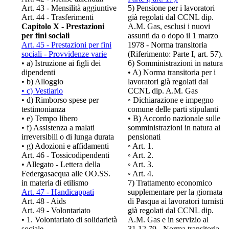
Art. 43 - Mensilità aggiuntive
5) Pensione per i lavoratori
Art. 44 - Trasferimenti
già regolati dal CCNL dip.
Capitolo X - Prestazioni
A.M. Gas, esclusi i nuovi
per fini sociali
assunti da o dopo il 1 marzo
Art. 45 - Prestazioni per fini
1978 - Norma transitoria
sociali - Provvidenze varie
(Riferimento: Parte I, art. 57).
• a) Istruzione ai figli dei
6) Somministrazioni in natura
dipendenti
• A) Norma transitoria per i
• b) Alloggio
lavoratori già regolati dal
• c) Vestiario
CCNL dip. A.M. Gas
• d) Rimborso spese per
◦ Dichiarazione e impegno
testimonianza
comune delle parti stipulanti
• e) Tempo libero
• B) Accordo nazionale sulle
• f) Assistenza a malati
somministrazioni in natura ai
irreversibili o di lunga durata
pensionati
• g) Adozioni e affidamenti
◦ Art. 1.
Art. 46 - Tossicodipendenti
◦ Art. 2.
• Allegato - Lettera della
◦ Art. 3.
Federgasacqua alle OO.SS.
◦ Art. 4.
in materia di etilismo
7) Trattamento economico
Art. 47 - Handicappati
supplementare per la giornata
Art. 48 - Aids
di Pasqua ai lavoratori turnisti
Art. 49 - Volontariato
già regolati dal CCNL dip.
• 1. Volontariato di solidarietà
A.M. Gas e in servizio al
sociale
31.12.79 - Norma transitoria