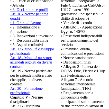
• 2. Criteri di classificazione
nazionale Federgasacqua
◦ Attività
Fnle-Cgil/Flerica-Cisl/Uilsp-
• 3. Declaratorie e profili
Uil 27 marzo 1991
Art. 16 - Norme per area
(prestazioni indispensabili e
quadri
diritto di sciopero)
• 1. Orario di lavoro
• Verbale di accordo
• 2. Informazione e
• Allegato 1 - Applicazione
formazione
legge n. 146/90
• 3. Innovazioni e invenzioni
• Prestazioni indispensabili
• 4. Responsabilità civile
per il funzionamento del
• 5. Aspetti retributivi
servizio
Art. 17 - Mobilità e sviluppo
• Preavviso, durata,
professionale
comunicazioni e preclusioni
Art. 18 - Mobilità tra settori
• Norme sanzionatorie
aziendali regolati da diversi
• Disposizioni finali
contratti
• Allegato 2 - Lettera delle
Art. 19 - Norma particolare
OO.SS. Fnle, Flerica e Uilsp
per le aziende multiservizio
alla Federgasacqua
che applicano diversi
Allegato 7 - Accordo
contratti
nazionale interfederale
Art. 20 - Formazione
(anticipazioni TFR)
professionale
• Regolamento per la
Capitolo V - Norme
concessione delle
disciplinari
anticipazioni sul trattamento
Art. 21 - Disciplina
di fine rapporto di lavoro di