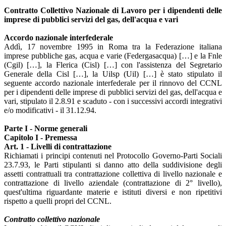
Contratto Collettivo Nazionale di Lavoro per i dipendenti delle
imprese di pubblici servizi del gas, dell'acqua e vari
Accordo nazionale interfederale
Addì, 17 novembre 1995 in Roma tra la Federazione italiana
imprese pubbliche gas, acqua e varie (Federgasacqua) […] e la Fnle
(Cgil) […], la Flerica (Cisl) […] con l'assistenza del Segretario
Generale della Cisl […], la Uilsp (Uil) […] è stato stipulato il
seguente accordo nazionale interfederale per il rinnovo del CCNL
per i dipendenti delle imprese di pubblici servizi del gas, dell'acqua e
vari, stipulato il 2.8.91 e scaduto - con i successivi accordi integrativi
e/o modificativi - il 31.12.94.
Parte I - Norme generali
Capitolo I - Premessa
Art. 1 - Livelli di contrattazione
Richiamati i principi contenuti nel Protocollo Governo-Parti Sociali
23.7.93, le Parti stipulanti si danno atto della suddivisione degli
assetti contrattuali tra contrattazione collettiva di livello nazionale e
contrattazione di livello aziendale (contrattazione di 2° livello),
quest'ultima riguardante materie e istituti diversi e non ripetitivi
rispetto a quelli propri del CCNL.
Contratto collettivo nazionale