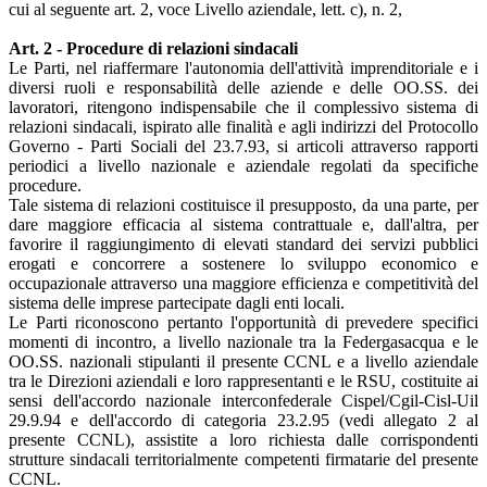
cui al seguente art. 2, voce Livello aziendale, lett. c), n. 2,
Art. 2 - Procedure di relazioni sindacali
Le Parti, nel riaffermare l'autonomia dell'attività imprenditoriale e i
diversi ruoli e responsabilità delle aziende e delle OO.SS. dei
lavoratori, ritengono indispensabile che il complessivo sistema di
relazioni sindacali, ispirato alle finalità e agli indirizzi del Protocollo
Governo - Parti Sociali del 23.7.93, si articoli attraverso rapporti
periodici a livello nazionale e aziendale regolati da specifiche
procedure.
Tale sistema di relazioni costituisce il presupposto, da una parte, per
dare maggiore efficacia al sistema contrattuale e, dall'altra, per
favorire il raggiungimento di elevati standard dei servizi pubblici
erogati e concorrere a sostenere lo sviluppo economico e
occupazionale attraverso una maggiore efficienza e competitività del
sistema delle imprese partecipate dagli enti locali.
Le Parti riconoscono pertanto l'opportunità di prevedere specifici
momenti di incontro, a livello nazionale tra la Federgasacqua e le
OO.SS. nazionali stipulanti il presente CCNL e a livello aziendale
tra le Direzioni aziendali e loro rappresentanti e le RSU, costituite ai
sensi dell'accordo nazionale interconfederale Cispel/Cgil-Cisl-Uil
29.9.94 e dell'accordo di categoria 23.2.95 (vedi allegato 2 al
presente CCNL), assistite a loro richiesta dalle corrispondenti
strutture sindacali territorialmente competenti firmatarie del presente
CCNL.