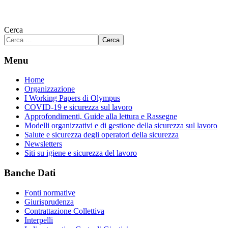
Cerca
Cerca
Menu
Home
Organizzazione
I Working Papers di Olympus
COVID-19 e sicurezza sul lavoro
Approfondimenti, Guide alla lettura e Rassegne
Modelli organizzativi e di gestione della sicurezza sul lavoro
Salute e sicurezza degli operatori della sicurezza
Newsletters
Siti su igiene e sicurezza del lavoro
Banche Dati
Fonti normative
Giurisprudenza
Contrattazione Collettiva
Interpelli