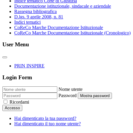
Indice tematico Corte di Giustizia
Documentazione istituzionale, sindacale e aziendale
Rassegna bibliografica
D.lgs. 9 aprile 2008, n. 81
Indici tematici
CoReCo Marche Documentazione Istituzionale
CoReCo Marche Documentazione Istituzionale (Cronologico)
User Menu
PRIN INSPIRE
Login Form
Nome utente
Password
Mostra password
Ricordami
Accesso
Hai dimenticato la tua password?
Hai dimenticato il tuo nome utente?