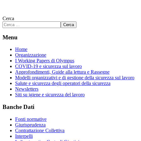
Cerca
Cerca
Menu
Home
Organizzazione
I Working Papers di Olympus
COVID-19 e sicurezza sul lavoro
Approfondimenti, Guide alla lettura e Rassegne
Modelli organizzativi e di gestione della sicurezza sul lavoro
Salute e sicurezza degli operatori della sicurezza
Newsletters
Siti su igiene e sicurezza del lavoro
Banche Dati
Fonti normative
Giurisprudenza
Contrattazione Collettiva
Interpelli