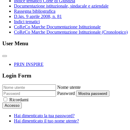
Indice tematico Corte di Giustizia
Documentazione istituzionale, sindacale e aziendale
Rassegna bibliografica
D.lgs. 9 aprile 2008, n. 81
Indici tematici
CoReCo Marche Documentazione Istituzionale
CoReCo Marche Documentazione Istituzionale (Cronologico)
User Menu
PRIN INSPIRE
Login Form
Nome utente
Password
Mostra password
Ricordami
Accesso
Hai dimenticato la tua password?
Hai dimenticato il tuo nome utente?