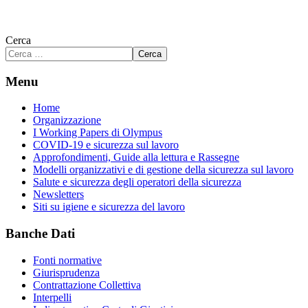
Cerca
Cerca
Menu
Home
Organizzazione
I Working Papers di Olympus
COVID-19 e sicurezza sul lavoro
Approfondimenti, Guide alla lettura e Rassegne
Modelli organizzativi e di gestione della sicurezza sul lavoro
Salute e sicurezza degli operatori della sicurezza
Newsletters
Siti su igiene e sicurezza del lavoro
Banche Dati
Fonti normative
Giurisprudenza
Contrattazione Collettiva
Interpelli