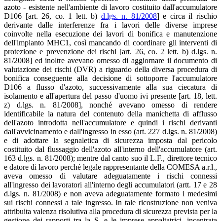
azoto - esistente nell'ambiente di lavoro costituito dall'accumulatore
D106 [art. 26, co. 1 lett. b)
d.lgs. n. 81/2008
] e circa il rischio
derivante dalle interferenze fra i lavori delle diverse imprese
coinvolte nella esecuzione dei lavori di bonifica e manutenzione
dell'impianto MHC1, così mancando di coordinare gli interventi di
protezione e prevenzione dei rischi [art. 26, co. 2 lett. b) d.lgs. n.
81/2008] ed inoltre avevano omesso di aggiornare il documento di
valutazione dei rischi (DVR) a riguardo della diversa procedura di
bonifica conseguente alla decisione di sottoporre l'accumulatore
D106 a flusso d'azoto, successivamente alla sua ciecatura di
isolamento e all'apertura del passo d'uomo ivi presente [art. 18, lett.
z) d.lgs. n. 81/2008], nonché avevano omesso di rendere
identificabile la natura del contenuto della manichetta di afflusso
dell'azoto introdotta nell'accumulatore e quindi i rischi derivanti
dall'avvicinamento e dall'ingresso in esso (art. 227 d.lgs. n. 81/2008)
e di adottare la segnaletica di sicurezza imposta dal pericolo
costituito dal flussaggio dell'azoto all'interno dell'accumulatore (art.
163 d.lgs. n. 81/2008); mentre dal canto suo il L.F., direttore tecnico
e datore di lavoro perché legale rappresentante della COMESA a.r.l.,
aveva omesso di valutare adeguatamente i rischi connessi
all'ingresso dei lavoratori all'interno degli accumulatori (artt. 17 e 28
d.lgs. n. 81/2008) e non aveva adeguatamente formato i medesimi
sui rischi connessi a tale ingresso. In tale ricostruzione non veniva
attribuita valenza risolutiva alla procedura di sicurezza prevista per la
gestione dei rapporti tra la S. e le imprese appaltatrici, incentrata