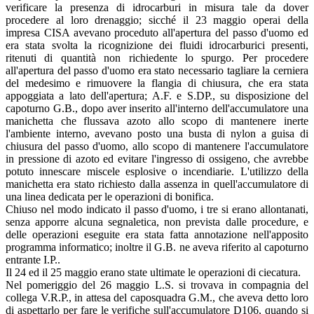
verificare la presenza di idrocarburi in misura tale da dover
procedere al loro drenaggio; sicché il 23 maggio operai della
impresa CISA avevano proceduto all'apertura del passo d'uomo ed
era stata svolta la ricognizione dei fluidi idrocarburici presenti,
ritenuti di quantità non richiedente lo spurgo. Per procedere
all'apertura del passo d'uomo era stato necessario tagliare la cerniera
del medesimo e rimuovere la flangia di chiusura, che era stata
appoggiata a lato dell'apertura; A.F. e S.DP., su disposizione del
capoturno G.B., dopo aver inserito all'interno dell'accumulatore una
manichetta che flussava azoto allo scopo di mantenere inerte
l'ambiente interno, avevano posto una busta di nylon a guisa di
chiusura del passo d'uomo, allo scopo di mantenere l'accumulatore
in pressione di azoto ed evitare l'ingresso di ossigeno, che avrebbe
potuto innescare miscele esplosive o incendiarie. L'utilizzo della
manichetta era stato richiesto dalla assenza in quell'accumulatore di
una linea dedicata per le operazioni di bonifica.
Chiuso nel modo indicato il passo d'uomo, i tre si erano allontanati,
senza apporre alcuna segnaletica, non prevista dalle procedure, e
delle operazioni eseguite era stata fatta annotazione nell'apposito
programma informatico; inoltre il G.B. ne aveva riferito al capoturno
entrante I.P..
Il 24 ed il 25 maggio erano state ultimate le operazioni di ciecatura.
Nel pomeriggio del 26 maggio L.S. si trovava in compagnia del
collega V.R.P., in attesa del caposquadra G.M., che aveva detto loro
di aspettarlo per fare le verifiche sull'accumulatore D106, quando si