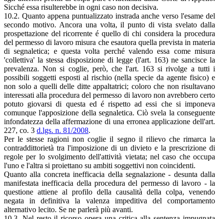
Sicché essa risulterebbe in ogni caso non decisiva.
10.2. Quanto appena puntualizzato instrada anche verso l'esame del
secondo motivo. Ancora una volta, il punto di vista svelato dalla
prospettazione del ricorrente é quello di chi considera la procedura
del permesso di lavoro misura che esautora quella prevista in materia
di segnaletica; e questa volta perché valendo essa come misura
'collettiva' la stessa disposizione di legge (l'art. 163) ne sancisce la
prevalenza. Non si coglie, però, che l'art. 163 si rivolge a tutti i
possibili soggetti esposti al rischio (nella specie da agente fisico) e
non solo a quelli delle ditte appaltatrici; coloro che non risultavano
interessati alla procedura del permesso di lavoro non avrebbero certo
potuto giovarsi di questa ed é rispetto ad essi che si imponeva
comunque l'apposizione della segnaletica. Ciò svela la conseguente
infondatezza della affermazione di una erronea applicazione dell'art.
227, co. 3
d.lgs. n. 81/2008
.
Per le stesse ragioni non coglie il segno il rilievo che rimarca la
contraddittorietà tra l'imposizione di un divieto e la prescrizione di
regole per lo svolgimento dell'attività vietata; nel caso che occupa
l'uno e l'altra si proiettano su ambiti soggettivi non coincidenti.
Quanto alla concreta inefficacia della segnalazione - desunta dalla
manifestata inefficacia della procedura del permesso di lavoro - la
questione attiene al profilo della causalità della colpa, venendo
negata in definitiva la valenza impeditiva del comportamento
alternativo lecito. Se ne parlerà più avanti.
10.3. Nel resto il ricorso opera una critica alla sentenza impugnata