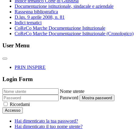
Indice tematico Corte di Giustizia
Documentazione istituzionale, sindacale e aziendale
Rassegna bibliografica
D.lgs. 9 aprile 2008, n. 81
Indici tematici
CoReCo Marche Documentazione Istituzionale
CoReCo Marche Documentazione Istituzionale (Cronologico)
User Menu
PRIN INSPIRE
Login Form
Nome utente
Password
Mostra password
Ricordami
Accesso
Hai dimenticato la tua password?
Hai dimenticato il tuo nome utente?