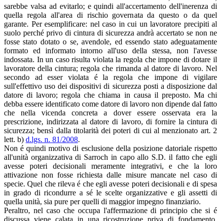
sarebbe valsa ad evitarlo; e quindi all'accertamento dell'inerenza di
quella regola all'area di rischio governata da questo o da quel
garante. Per esemplificare: nel caso in cui un lavoratore precipiti al
suolo perché privo di cintura di sicurezza andrà accertato se non ne
fosse stato dotato o se, avendole, ed essendo stato adeguatamente
formato ed informato intorno all'uso della stessa, non l'avesse
indossata. In un caso risulta violata la regola che impone di dotare il
lavoratore della cintura; regola che rimanda al datore di lavoro. Nel
secondo ad esser violata é la regola che impone di vigilare
sull'effettivo uso dei dispositivi di sicurezza posti a disposizione dal
datore di lavoro; regola che chiama in causa il preposto. Ma chi
debba essere identificato come datore di lavoro non dipende dal fatto
che nella vicenda concreta a dover essere osservata era la
prescrizione, indirizzata al datore di lavoro, di fornire la cintura di
sicurezza; bensì dalla titolarità dei poteri di cui al menzionato art. 2
lett. b)
d.lgs. n. 81/2008
.
Non é quindi motivo di esclusione della posizione datoriale rispetto
all'unità organizzativa di Sarroch in capo allo S.D. il fatto che egli
avesse poteri decisionali meramente integrativi, e che la loro
attivazione non fosse richiesta dalle misure mancate nel caso di
specie. Quel che rileva é che egli avesse poteri decisionali e di spesa
in grado di ricondurre a sé le scelte organizzative e gli assetti di
quella unità, sia pure per quelli di maggior impegno finanziario.
Peraltro, nel caso che occupa l'affermazione di principio che si é
discussa viene calata in una ricostruzione priva di fondamento,