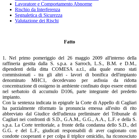
Lavoratore e Comportamento Abnorme
Rischio da Interferenza
Segnaletica di Sicurezza
Valutazione dei Rischi
Fatto
1. Nel primo pomeriggio del 26 maggio 2009 all'interno della
raffineria gestita dalla S. s.p.a. a Sarroch, L.S., B.M. e D.M.,
dipendenti della ditta COMESA a.r.l., alla quale erano stati
commissionati - tra gli altri - lavori di bonifica dell'impianto
denominato MHC1, decedevano per asfissia da ridotta
concentrazione di ossigeno in ambiente confinato dopo essere entrati
nel serbatoio di accumulo D106, parte integrante del predetto
impianto.
Con la sentenza indicata in epigrafe la Corte di Appello di Cagliari
ha parzialmente riformato la pronuncia emessa all'esito di rito
abbreviato dal Giudice dell'udienza preliminare del Tribunale di
Cagliari nei confronti di S.D., G.A.M., G.G., A.A., L.F. e della S.
s.p.a. La Corte territoriale, a fronte della condanna dello S.D., del
G.G. e del L.F., giudicati responsabili di aver cagionato con
condotte cooperanti e per colpa il triplice omicidio, ha riconosciuto