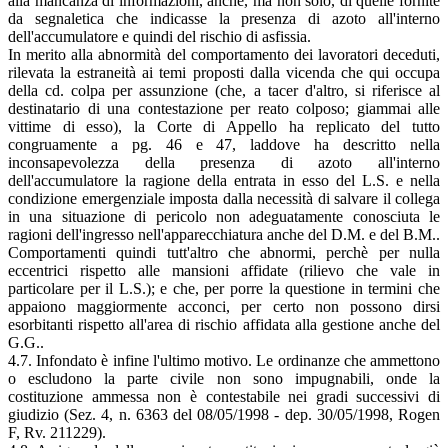
alla mancanza di informazioni, anche, ma non solo, di quelle fornite
da segnaletica che indicasse la presenza di azoto all'interno
dell'accumulatore e quindi del rischio di asfissia.
In merito alla abnormità del comportamento dei lavoratori deceduti,
rilevata la estraneità ai temi proposti dalla vicenda che qui occupa
della cd. colpa per assunzione (che, a tacer d'altro, si riferisce al
destinatario di una contestazione per reato colposo; giammai alle
vittime di esso), la Corte di Appello ha replicato del tutto
congruamente a pg. 46 e 47, laddove ha descritto nella
inconsapevolezza della presenza di azoto all'interno
dell'accumulatore la ragione della entrata in esso del L.S. e nella
condizione emergenziale imposta dalla necessità di salvare il collega
in una situazione di pericolo non adeguatamente conosciuta le
ragioni dell'ingresso nell'apparecchiatura anche del D.M. e del B.M..
Comportamenti quindi tutt'altro che abnormi, perchè per nulla
eccentrici rispetto alle mansioni affidate (rilievo che vale in
particolare per il L.S.); e che, per porre la questione in termini che
appaiono maggiormente acconci, per certo non possono dirsi
esorbitanti rispetto all'area di rischio affidata alla gestione anche del
G.G..
4.7. Infondato è infine l'ultimo motivo. Le ordinanze che ammettono
o escludono la parte civile non sono impugnabili, onde la
costituzione ammessa non è contestabile nei gradi successivi di
giudizio (Sez. 4, n. 6363 del 08/05/1998 - dep. 30/05/1998, Rogen
F, Rv. 211229).