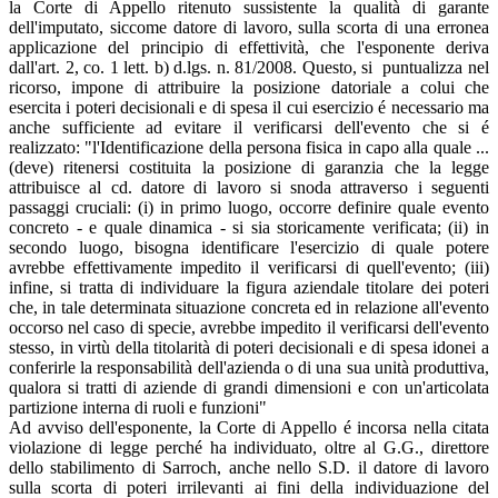
la Corte di Appello ritenuto sussistente la qualità di garante
dell'imputato, siccome datore di lavoro, sulla scorta di una erronea
applicazione del principio di effettività, che l'esponente deriva
dall'art. 2, co. 1 lett. b) d.lgs. n. 81/2008. Questo, si puntualizza nel
ricorso, impone di attribuire la posizione datoriale a colui che
esercita i poteri decisionali e di spesa il cui esercizio é necessario ma
anche sufficiente ad evitare il verificarsi dell'evento che si é
realizzato: "l'Identificazione della persona fisica in capo alla quale ...
(deve) ritenersi costituita la posizione di garanzia che la legge
attribuisce al cd. datore di lavoro si snoda attraverso i seguenti
passaggi cruciali: (i) in primo luogo, occorre definire quale evento
concreto - e quale dinamica - si sia storicamente verificata; (ii) in
secondo luogo, bisogna identificare l'esercizio di quale potere
avrebbe effettivamente impedito il verificarsi di quell'evento; (iii)
infine, si tratta di individuare la figura aziendale titolare dei poteri
che, in tale determinata situazione concreta ed in relazione all'evento
occorso nel caso di specie, avrebbe impedito il verificarsi dell'evento
stesso, in virtù della titolarità di poteri decisionali e di spesa idonei a
conferirle la responsabilità dell'azienda o di una sua unità produttiva,
qualora si tratti di aziende di grandi dimensioni e con un'articolata
partizione interna di ruoli e funzioni"
Ad avviso dell'esponente, la Corte di Appello é incorsa nella citata
violazione di legge perché ha individuato, oltre al G.G., direttore
dello stabilimento di Sarroch, anche nello S.D. il datore di lavoro
sulla scorta di poteri irrilevanti ai fini della individuazione del