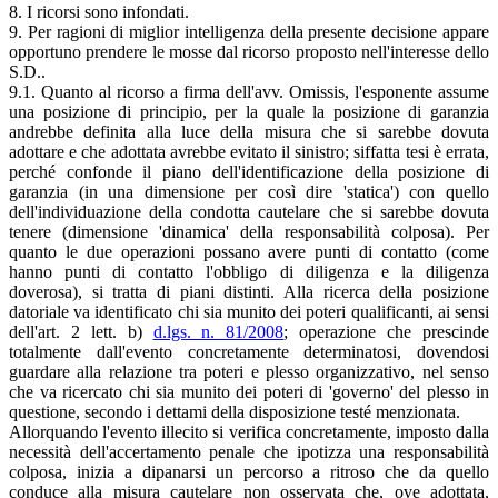
8. I ricorsi sono infondati.
9. Per ragioni di miglior intelligenza della presente decisione appare
opportuno prendere le mosse dal ricorso proposto nell'interesse dello
S.D..
9.1. Quanto al ricorso a firma dell'avv. Omissis, l'esponente assume
una posizione di principio, per la quale la posizione di garanzia
andrebbe definita alla luce della misura che si sarebbe dovuta
adottare e che adottata avrebbe evitato il sinistro; siffatta tesi è errata,
perché confonde il piano dell'identificazione della posizione di
garanzia (in una dimensione per così dire 'statica') con quello
dell'individuazione della condotta cautelare che si sarebbe dovuta
tenere (dimensione 'dinamica' della responsabilità colposa). Per
quanto le due operazioni possano avere punti di contatto (come
hanno punti di contatto l'obbligo di diligenza e la diligenza
doverosa), si tratta di piani distinti. Alla ricerca della posizione
datoriale va identificato chi sia munito dei poteri qualificanti, ai sensi
dell'art. 2 lett. b)
d.lgs. n. 81/2008
; operazione che prescinde
totalmente dall'evento concretamente determinatosi, dovendosi
guardare alla relazione tra poteri e plesso organizzativo, nel senso
che va ricercato chi sia munito dei poteri di 'governo' del plesso in
questione, secondo i dettami della disposizione testé menzionata.
Allorquando l'evento illecito si verifica concretamente, imposto dalla
necessità dell'accertamento penale che ipotizza una responsabilità
colposa, inizia a dipanarsi un percorso a ritroso che da quello
conduce alla misura cautelare non osservata che, ove adottata,