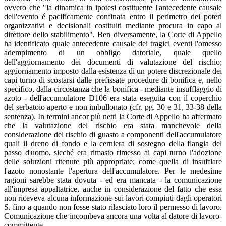
ovvero che "la dinamica in ipotesi costituente l'antecedente causale
dell'evento é pacificamente confinata entro il perimetro dei poteri
organizzativi e decisionali costituiti mediante procura in capo al
direttore dello stabilimento". Ben diversamente, la Corte di Appello
ha identificato quale antecedente causale dei tragici eventi l'omesso
adempimento di un obbligo datoriale, quale quello
dell'aggiornamento dei documenti di valutazione del rischio;
aggiornamento imposto dalla esistenza di un potere discrezionale dei
capi turno di scostarsi dalle prefissate procedure di bonifica e, nello
specifico, dalla circostanza che la bonifica - mediante insufflaggio di
azoto - dell'accumulatore D106 era stata eseguita con il coperchio
del serbatoio aperto e non imbullonato (cfr. pg. 30 e 31, 33-38 della
sentenza). In termini ancor più netti la Corte di Appello ha affermato
che la valutazione del rischio era stata manchevole della
considerazione del rischio di guasto a componenti dell'accumulatore
quali il dreno di fondo e la cerniera di sostegno della flangia del
passo d'uomo, sicché era rimasto rimesso ai capi turno l'adozione
delle soluzioni ritenute più appropriate; come quella di insufflare
l'azoto nonostante l'apertura dell'accumulatore. Per le medesime
ragioni sarebbe stata dovuta - ed era mancata - la comunicazione
all'impresa appaltatrice, anche in considerazione del fatto che essa
non riceveva alcuna informazione sui lavori compiuti dagli operatori
S. fino a quando non fosse stato rilasciato loro il permesso di lavoro.
Comunicazione che incombeva ancora una volta al datore di lavoro-
committente.