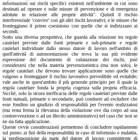
informazioni sui rischi specifici esistenti nell'ambiente in cui sono
destinati ad operare e sulle misure di prevenzione e di emergenza
adottate in relazione alle proprie attività". Quindi il rischio
interferenziale 'convive' con gli altri rischi lavorativi; e le misure che
fronteggiano il primo coesistono con quelle che si indirizzano ai
secondi.
Sotto una diversa prospettiva, che guarda alla relazione tra regole
cautelari previste dalle fonti primarie e sub-primarie e regole
cautelari individuate dallo stesso datore di lavoro nell'ambito di
quell'attività di autonormazione che trova la sua più evidente
espressione del documento di valutazione dei rischi, può
considerarsi che nella materia prevenzionistica (ma non solo), le
regole cautelari che devono trovare applicazione sono quelle che
valgono a fronteggiare il rischio lavorativo prevedibile ed evitabile;
vale anche in quest'ambito il più generale principio per il quale la
regola cautelare fonda la propria cogenza sulla propria efficacia.
Sicché, solo la sicura inefficacia delle regole cautelari previste dalle
fonti statuali, primarie o secondarie, può condurre ad escludere che
esse fondino un giudizio di responsabilità per l'evento realizzatosi
(ma resta ferma la rilevanza della violazione ove dia corpo ad una
contravvenzione o ad un illecito amministrativo) nel caso che non se
ne sia fatta applicazione.
Queste ovvie considerazioni permettono di concludere rapidamente
sul punto: ai fini della responsabilità in caso di infortunio o malattia,
la predisposizione da parte del datore di lavoro committente di