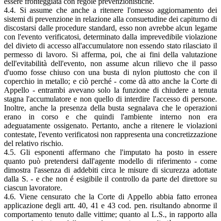
essere fronteggiata con regole prevenzionistiche.
4.4. Si assume che anche a ritenere l'omesso aggiornamento dei
sistemi di prevenzione in relazione alla consuetudine dei capiturno di
discostarsi dalle procedure standard, esso non avrebbe alcun legame
con l'evento verificatosi, determinato dalla imprevedibile violazione
del divieto di accesso all'accumulatore non essendo stato rilasciato il
permesso di lavoro. Si afferma, poi, che ai fini della valutazione
dell'evitabilità dell'evento, non assume alcun rilievo che il passo
d'uomo fosse chiuso con una busta di nylon piuttosto che con il
coperchio in metallo; e ciò perché - come dà atto anche la Corte di
Appello - entrambi avevano solo la funzione di chiudere a tenuta
stagna l'accumulatore e non quello di interdire l'accesso di persone.
Inoltre, anche la presenza della busta segnalava che le operazioni
erano in corso e che quindi l'ambiente interno non era
adeguatamente ossigenato. Pertanto, anche a ritenere le violazioni
contestate, l'evento verificatosi non rappresenta una concretizzazione
del relativo rischio.
4.5. Gli esponenti affermano che l'imputato ha posto in essere
quanto può pretendersi dall'agente modello di riferimento - come
dimostra l'assenza di addebiti circa le misure di sicurezza adottate
dalla S. - e che non é esigibile il controllo da parte del direttore su
ciascun lavoratore.
4.6. Viene censurato che la Corte di Appello abbia fatto erronea
applicazione degli artt. 40, 41 e 43 cod. pen. risultando abnorme il
comportamento tenuto dalle vittime; quanto al L.S., in rapporto alla