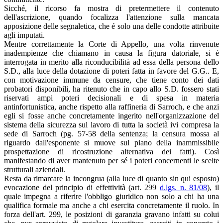
Sicché, il ricorso fa mostra di pretermettere il contenuto
dell'ascrizione, quando focalizza l'attenzione sulla mancata
apposizione delle segnaletica, che é solo una delle condotte attribuite
agli imputati.
Mentre correttamente la Corte di Appello, una volta rinvenute
inadempienze che chiamano in causa la figura datoriale, si é
interrogata in merito alla riconducibilità ad essa della persona dello
S.D., alla luce della dotazione di poteri fatta in favore del G.G.. E,
con motivazione immune da censure, che tiene conto dei dati
probatori disponibili, ha ritenuto che in capo allo S.D. fossero stati
riservati ampi poteri decisionali e di spesa in materia
antinfortunistica, anche rispetto alla raffineria di Sarroch, e che anzi
egli si fosse anche concretamente ingerito nell'organizzazione del
sistema della sicurezza sul lavoro di tutta la società ivi compresa la
sede di Sarroch (pg. 57-58 della sentenza; la censura mossa al
riguardo dall'esponente si muove sul piano della inammissibile
prospettazione di ricostruzione alternativa dei fatti). Così
manifestando di aver mantenuto per sé i poteri concernenti le scelte
strutturali aziendali.
Resta da rimarcare la incongrua (alla luce di quanto sin qui esposto)
evocazione del principio di effettività (art. 299
d.lgs. n. 81/08
), il
quale impegna a riferire l'obbligo giuridico non solo a chi ha una
qualifica formale ma anche a chi esercita concretamente il ruolo. In
forza dell'art. 299, le posizioni di garanzia gravano infatti su colui