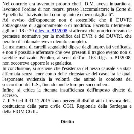
Nel concreto era avvenuto proprio che il D.M. aveva impartito ai
lavoratori l'ordine di non recarsi presso l'accumulatore; la Corte di
Appello ha "travisato tout court quanto é emerso dagli atti".
Ad avviso dell'esponente non é sostenibile che il DUVRI
abbisognasse di aggiornamento o di modifica. Facendo riferimento
agli artt. 18 e 29
d.lgs. n. 81/2008
si afferma che non ricorrevano le
premesse normative per la modifica del DVR e del DUVRI, che
peraltro il Tribunale aveva ritenuto completo.
La mancanza di cartelli segnaletici dipese dagli imprevisti verificatisi
e non é possibile affermare che ove presenti il tragico evento non si
sarebbe realizzato. Peraltro, ai sensi dell'art. 163 d.lgs. n. 81/2008,
non occorreva apporre la segnaletica.
In conclusione, si sostiene che l'esistenza del nesso causale sia stata
affermata senza tener conto delle circostanze del caso; tra le quali
l'esponente evidenzia la volontà che animò la condotta dei
soccorritori del L.S., finendo anche loro per soccombere.
Infine, si critica la ritenuta insufficienza dell'imposto divieto di
accesso.
7. Il 30 ed il 31.12.2015 sono pervenuti distinti atti di revoca della
costituzione della parte civile CGIL Regionale della Sardegna e
della FIOM CGIL.
Diritto