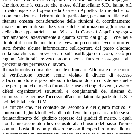
che ripropone le censure che, mosse dall'appellante S.D., hanno già
trovato risposta ad opera della Corte di Appello. Tali repliche non
sono considerate dal ricorrente. In particolare, per quanto attiene alla
ritenuta omessa considerazione delle riunioni di coordinamento,
quale momento di socializzazione delle informazioni agli operatori
delle ditte appaltatrici, a pg. 39 e s. la Corte di Appello spiega -
richiamandosi adesivamente a quanto scritto dal g.u.p. - che nelle
riunioni di coordinamento che avevano preceduto l'evento non era
stata fornita alcuna informazione sull'apertura del passo d'uomo,
sulla sua chiusura provvisoria e sull'insufflaggio di azoto; e ciò per
ragioni 'strutturali', ovvero proprio per la funzione assegnata alla
procedura del permesso di lavoro.
Il quarto motivo é manifestamente infondato. Affermare che le morti
si verificarono perché venne violato il divieto di accesso
all'accumulatore é possibile solo tralasciando di considerare quelle
che per i giudici di merito furono le cause dei tragici eventi, ovvero i
difetti organizzativi strutturali e congiunturali del sistema di
sicurezza che permise l'accesso all'accumulatore da parte del L.S. e
poi del B.M. e del D.M..
Le critiche che, nel contesto del secondo e del quarto motivo, si
muovono al giudizio di evitabilità dell'evento, riposano anch'esse sul
fraintendimento del giudizio espresso dai giudici dì merito, i quali
non hanno accordato rilievo causale alla chiusura del passo d'uomo
con una busta di nylon piuttosto che con il coperchio in metallo ma