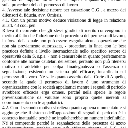
sulla procedura del cd. permesso di lavoro.
4. Avverso tale decisione ricorre per cassazione G.G., a mezzo dei
difensori di fiducia, avv. Omissis.
4.1. Con un primo motivo deduce violazione di legge in relazione
all'art. 43 cod. pen.
Rileva il ricorrente che gli stessi giudici di merito convengono in
merito al fatto che l'adozione della procedura del permesso di lavoro,
in forza della quale non può essere eseguita alcuna operazione che
non sia previamente autorizzata, - procedura in linea con le best
practices definite a livello internazionale nello specifico settore di
operatività della S. s.p.a. - non é censurabile in quanto perfettamente
conforme alle norme cautelari del settore; pertanto non può ritenersi
motivo di addebito per colpa l'inadeguatezza o l'assenza di
segnalazione, esistendo un sistema più efficace, incardinato sul
permesso di lavoro. Né vale quanto asserito dalla Corte di Appello,
secondo la quale il permesso di lavoro é uno strumento di
organizzazione con le società appaltatrici mentre i segnali di pericolo
avrebbero efficacia erga omnes, perché nella specie le regole
prevenzionistiche da valutare sono proprio quelle inerenti al
coordinamento con le appaltatrici.
4.2. Con il secondo motivo si reitera quanto appena rammentato e si
aggiunge che il sistema dell'apposizione di segnali di pericolo é in
concreto inattuabile perché ne implicherebbe un numero indefinibile.
Né si comprende perché la segnalazione della presenza di azoto