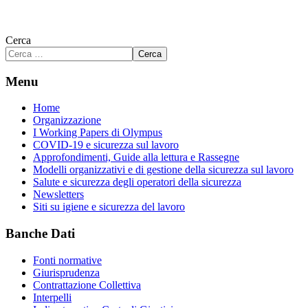
Cerca
Cerca
Menu
Home
Organizzazione
I Working Papers di Olympus
COVID-19 e sicurezza sul lavoro
Approfondimenti, Guide alla lettura e Rassegne
Modelli organizzativi e di gestione della sicurezza sul lavoro
Salute e sicurezza degli operatori della sicurezza
Newsletters
Siti su igiene e sicurezza del lavoro
Banche Dati
Fonti normative
Giurisprudenza
Contrattazione Collettiva
Interpelli