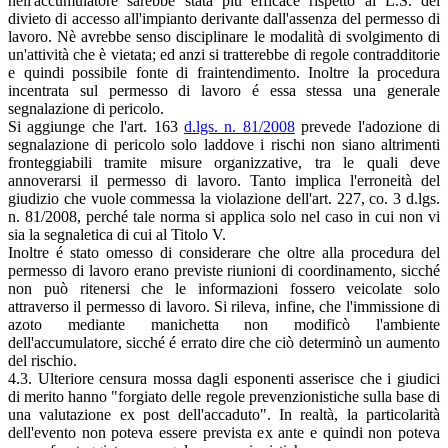
nell'accumulatore sarebbe stata più efficace rispetto al L.S. del
divieto di accesso all'impianto derivante dall'assenza del permesso di
lavoro. Nè avrebbe senso disciplinare le modalità di svolgimento di
un'attività che è vietata; ed anzi si tratterebbe di regole contradditorie
e quindi possibile fonte di fraintendimento. Inoltre la procedura
incentrata sul permesso di lavoro é essa stessa una generale
segnalazione di pericolo.
Si aggiunge che l'art. 163
d.lgs. n. 81/2008
prevede l'adozione di
segnalazione di pericolo solo laddove i rischi non siano altrimenti
fronteggiabili tramite misure organizzative, tra le quali deve
annoverarsi il permesso di lavoro. Tanto implica l'erroneità del
giudizio che vuole commessa la violazione dell'art. 227, co. 3 d.lgs.
n. 81/2008, perché tale norma si applica solo nel caso in cui non vi
sia la segnaletica di cui al Titolo V.
Inoltre é stato omesso di considerare che oltre alla procedura del
permesso di lavoro erano previste riunioni di coordinamento, sicché
non può ritenersi che le informazioni fossero veicolate solo
attraverso il permesso di lavoro. Si rileva, infine, che l'immissione di
azoto mediante manichetta non modificò l'ambiente
dell'accumulatore, sicché é errato dire che ciò determinò un aumento
del rischio.
4.3. Ulteriore censura mossa dagli esponenti asserisce che i giudici
di merito hanno "forgiato delle regole prevenzionistiche sulla base di
una valutazione ex post dell'accaduto". In realtà, la particolarità
dell'evento non poteva essere prevista ex ante e quindi non poteva