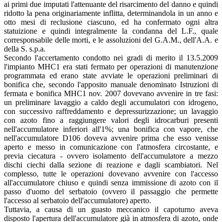
ai primi due imputati l'attenuante del risarcimento del danno e quindi
ridotto la pena originariamente inflitta, determinandola in un anno e
otto mesi di reclusione ciascuno, ed ha confermato ogni altra
statuizione e quindi integralmente la condanna del L.F., quale
corresponsabile delle morti, e le assoluzioni del G.A.M., dell'A.A. e
della S. s.p.a.
Secondo l'accertamento condotto nei gradi di merito il 13.5.2009
l'impianto MHC1 era stati fermato per operazioni di manutenzione
programmata ed erano state avviate le operazioni preliminari di
bonifica che, secondo l'apposito manuale denominato Istruzioni di
fermata e bonifica MHC1 nov. 2007 dovevano avvenire in tre fasi:
un preliminare lavaggio a caldo degli accumulatori con idrogeno,
con successivo raffreddamento e depressurizzazione; un lavaggio
con azoto fino a raggiungere valori degli idrocarburi presenti
nell'accumulatore inferiori all'1%; una bonifica con vapore, che
nell'accumulatore D106 doveva avvenire prima che esso venisse
aperto e messo in comunicazione con l'atmosfera circostante, e
previa ciecatura - ovvero isolamento dell'accumulatore a mezzo
dischi ciechi dalla sezione di reazione e dagli scambiatori. Nel
complesso, tutte le operazioni dovevano avvenire con l'accesso
all'accumulatore chiuso e quindi senza immissione di azoto con il
passo d'uomo del serbatoio (ovvero il passaggio che permette
l'accesso al serbatoio dell'accumulatore) aperto.
Tuttavia, a causa di un guasto meccanico il capoturno aveva
disposto l'apertura dell'accumulatore già in atmosfera di azoto, onde