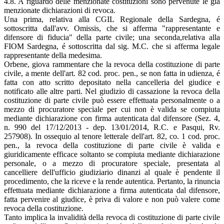
4.8. A riguardo delle menzionate costituzioni sono pervenute le già
menzionate dichiarazioni di revoca.
Una prima, relativa alla CGIL Regionale della Sardegna, é
sottoscritta dall'avv. Omissis, che si afferma "rappresentante e
difensore di fiducia" della parte civile; una seconda,relativa alla
FIOM Sardegna, é sottoscritta dal sig. M.C. che si afferma legale
rappresentante della medesima.
Orbene, giova rammentare che la revoca della costituzione di parte
civile, a mente dell'art. 82 cod. proc. pen., se non fatta in udienza, é
fatta con atto scritto depositato nella cancelleria del giudice e
notificato alle altre parti. Nel giudizio di cassazione la revoca della
costituzione di parte civile può essere effettuata personalmente o a
mezzo di procuratore speciale per cui non è valida se compiuta
mediante dichiarazione con firma autenticata dal difensore (Sez. 4,
n. 990 del 17/12/2013 - dep. 13/01/2014, R.C. e Pasqui, Rv.
257908). In ossequio al tenore letterale dell'art. 82, co. 1 cod. proc.
pen., la revoca della costituzione di parte civile è valida e
giuridicamente efficace soltanto se compiuta mediante dichiarazione
personale, o a mezzo di procuratore speciale, presentata al
cancelliere dell'ufficio giudiziario dinanzi al quale è pendente il
procedimento, che la riceve e la rende autentica. Pertanto, la rinuncia
effettuata mediante dichiarazione a firma autenticata dal difensore,
fatta pervenire al giudice, è priva di valore e non può valere come
revoca della costituzione.
Tanto implica la invalidità della revoca di costituzione di parte civile