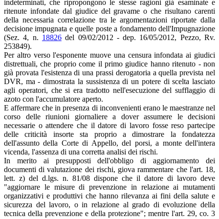
indeterminati, che ripropongono le stesse ragioni già esaminate e
ritenute infondate dal giudice del gravame o che risultano carenti
della necessaria correlazione tra le argomentazioni riportate dalla
decisione impugnata e quelle poste a fondamento dell'Impugnazione
(Sez. 4, n.
18826
del 09/02/2012 - dep. 16/05/2012, Pezzo, Rv.
253849).
Per altro verso l'esponente muove una censura infondata ai giudici
distrettuali, che proprio come il primo giudice hanno ritenuto - non
già provata l'esistenza di una prassi derogatoria a quella prevista nel
DVR, ma - dimostrata la sussistenza di un potere di scelta lasciato
agli operatori, che si era tradotto nell'esecuzione del sufflaggio di
azoto con l'accumulatore aperto.
E affermare che in presenza di inconvenienti erano le maestranze nel
corso delle riunioni giornaliere a dover assumere le decisioni
necessarie o attendere che il datore di lavoro fosse reso partecipe
delle criticità insorte sta proprio a dimostrare la fondatezza
dell'assunto della Corte di Appello, del porsi, a monte dell'intera
vicenda, l'assenza di una corretta analisi dei rischi.
In merito ai presupposti dell'obbligo di aggiornamento dei
documenti di valutazione dei rischi, giova rammentare che l'art. 18,
lett. z) del d.lgs. n. 81/08 dispone che il datore di lavoro deve
"aggiornare le misure di prevenzione in relazione ai mutamenti
organizzativi e produttivi che hanno rilevanza ai fini della salute e
sicurezza del lavoro, o in relazione al grado di evoluzione della
tecnica della prevenzione e della protezione"; mentre l'art. 29, co. 3