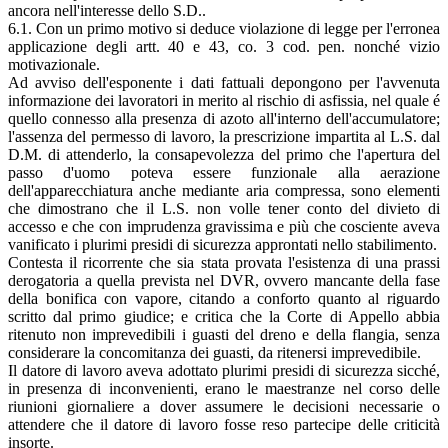
ancora nell'interesse dello S.D..
6.1. Con un primo motivo si deduce violazione di legge per l'erronea
applicazione degli artt. 40 e 43, co. 3 cod. pen. nonché vizio
motivazionale.
Ad avviso dell'esponente i dati fattuali depongono per l'avvenuta
informazione dei lavoratori in merito al rischio di asfissia, nel quale é
quello connesso alla presenza di azoto all'interno dell'accumulatore;
l'assenza del permesso di lavoro, la prescrizione impartita al L.S. dal
D.M. di attenderlo, la consapevolezza del primo che l'apertura del
passo d'uomo poteva essere funzionale alla aerazione
dell'apparecchiatura anche mediante aria compressa, sono elementi
che dimostrano che il L.S. non volle tener conto del divieto di
accesso e che con imprudenza gravissima e più che cosciente aveva
vanificato i plurimi presidi di sicurezza approntati nello stabilimento.
Contesta il ricorrente che sia stata provata l'esistenza di una prassi
derogatoria a quella prevista nel DVR, ovvero mancante della fase
della bonifica con vapore, citando a conforto quanto al riguardo
scritto dal primo giudice; e critica che la Corte di Appello abbia
ritenuto non imprevedibili i guasti del dreno e della flangia, senza
considerare la concomitanza dei guasti, da ritenersi imprevedibile.
Il datore di lavoro aveva adottato plurimi presidi di sicurezza sicché,
in presenza di inconvenienti, erano le maestranze nel corso delle
riunioni giornaliere a dover assumere le decisioni necessarie o
attendere che il datore di lavoro fosse reso partecipe delle criticità
insorte.