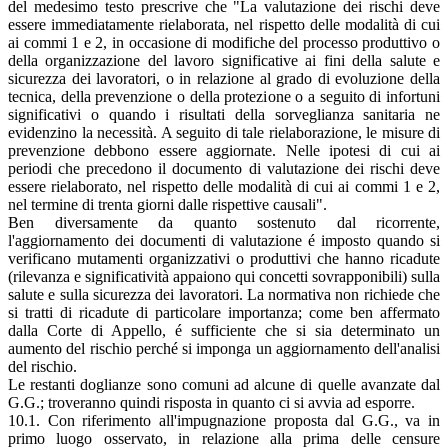
del medesimo testo prescrive che "La valutazione dei rischi deve
essere immediatamente rielaborata, nel rispetto delle modalità di cui
ai commi 1 e 2, in occasione di modifiche del processo produttivo o
della organizzazione del lavoro significative ai fini della salute e
sicurezza dei lavoratori, o in relazione al grado di evoluzione della
tecnica, della prevenzione o della protezione o a seguito di infortuni
significativi o quando i risultati della sorveglianza sanitaria ne
evidenzino la necessità. A seguito di tale rielaborazione, le misure di
prevenzione debbono essere aggiornate. Nelle ipotesi di cui ai
periodi che precedono il documento di valutazione dei rischi deve
essere rielaborato, nel rispetto delle modalità di cui ai commi 1 e 2,
nel termine di trenta giorni dalle rispettive causali".
Ben diversamente da quanto sostenuto dal ricorrente,
l'aggiornamento dei documenti di valutazione é imposto quando si
verificano mutamenti organizzativi o produttivi che hanno ricadute
(rilevanza e significatività appaiono qui concetti sovrapponibili) sulla
salute e sulla sicurezza dei lavoratori. La normativa non richiede che
si tratti di ricadute di particolare importanza; come ben affermato
dalla Corte di Appello, é sufficiente che si sia determinato un
aumento del rischio perché si imponga un aggiornamento dell'analisi
del rischio.
Le restanti doglianze sono comuni ad alcune di quelle avanzate dal
G.G.; troveranno quindi risposta in quanto ci si avvia ad esporre.
10.1. Con riferimento all'impugnazione proposta dal G.G., va in
primo luogo osservato, in relazione alla prima delle censure