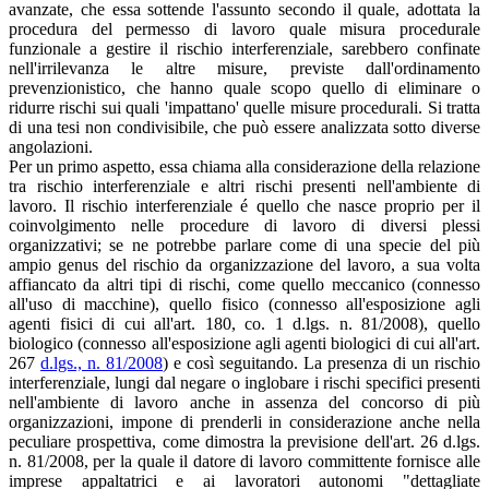
avanzate, che essa sottende l'assunto secondo il quale, adottata la
procedura del permesso di lavoro quale misura procedurale
funzionale a gestire il rischio interferenziale, sarebbero confinate
nell'irrilevanza le altre misure, previste dall'ordinamento
prevenzionistico, che hanno quale scopo quello di eliminare o
ridurre rischi sui quali 'impattano' quelle misure procedurali. Si tratta
di una tesi non condivisibile, che può essere analizzata sotto diverse
angolazioni.
Per un primo aspetto, essa chiama alla considerazione della relazione
tra rischio interferenziale e altri rischi presenti nell'ambiente di
lavoro. Il rischio interferenziale é quello che nasce proprio per il
coinvolgimento nelle procedure di lavoro di diversi plessi
organizzativi; se ne potrebbe parlare come di una specie del più
ampio genus del rischio da organizzazione del lavoro, a sua volta
affiancato da altri tipi di rischi, come quello meccanico (connesso
all'uso di macchine), quello fisico (connesso all'esposizione agli
agenti fisici di cui all'art. 180, co. 1 d.lgs. n. 81/2008), quello
biologico (connesso all'esposizione agli agenti biologici di cui all'art.
267
d.lgs., n. 81/2008
) e così seguitando. La presenza di un rischio
interferenziale, lungi dal negare o inglobare i rischi specifici presenti
nell'ambiente di lavoro anche in assenza del concorso di più
organizzazioni, impone di prenderli in considerazione anche nella
peculiare prospettiva, come dimostra la previsione dell'art. 26 d.lgs.
n. 81/2008, per la quale il datore di lavoro committente fornisce alle
imprese appaltatrici e ai lavoratori autonomi "dettagliate