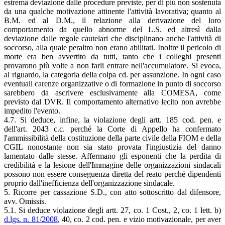
estrema deviazione dalle procedure previste, per di più non sostenuta
da una qualche motivazione attinente l'attività lavorativa; quanto al
B.M. ed al D.M., il relazione alla derivazione del loro
comportamento da quello abnorme del L.S. ed altresì dalla
deviazione dalle regole cautelari che disciplinano anche l'attività di
soccorso, alla quale peraltro non erano abilitati. Inoltre il pericolo di
morte era ben avvertito da tutti, tanto che i colleghi presenti
provarono più volte a non farli entrare nell'accumulatore. Si evoca,
al riguardo, la categoria della colpa cd. per assunzione. In ogni caso
eventuali carenze organizzative o di formazione in punto di soccorso
sarebbero da ascrivere esclusivamente alla COMESA, come
previsto dal DVR. Il comportamento alternativo lecito non avrebbe
impedito l'evento.
4.7. Si deduce, infine, la violazione degli artt. 185 cod. pen. e
dell'art. 2043 c.c. perché la Corte di Appello ha confermato
l'ammissibilità della costituzione della parte civile della FIOM e della
CGIL nonostante non sia stato provata l'ingiustizia del danno
lamentato dalle stesse. Affermano gli esponenti che la perdita di
credibilità e la lesione dell'Immagine delle organizzazioni sindacali
possono non essere conseguenza diretta del reato perché dipendenti
proprio dall'inefficienza dell'organizzazione sindacale.
5. Ricorre per cassazione S.D., con atto sottoscritto dal difensore,
avv. Omissis.
5.1. Si deduce violazione degli artt. 27, co. 1 Cost., 2, co. 1 lett. b)
d.lgs. n. 81/2008
, 40, co. 2 cod. pen. e vizio motivazionale, per aver