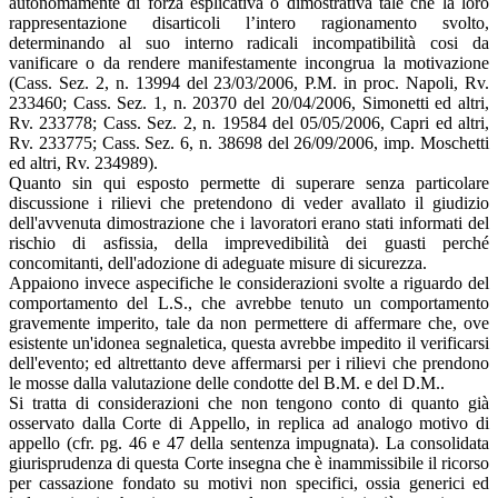
autonomamente di forza esplicativa o dimostrativa tale che la loro
rappresentazione disarticoli l’intero ragionamento svolto,
determinando al suo interno radicali incompatibilità cosi da
vanificare o da rendere manifestamente incongrua la motivazione
(Cass. Sez. 2, n. 13994 del 23/03/2006, P.M. in proc. Napoli, Rv.
233460; Cass. Sez. 1, n. 20370 del 20/04/2006, Simonetti ed altri,
Rv. 233778; Cass. Sez. 2, n. 19584 del 05/05/2006, Capri ed altri,
Rv. 233775; Cass. Sez. 6, n. 38698 del 26/09/2006, imp. Moschetti
ed altri, Rv. 234989).
Quanto sin qui esposto permette di superare senza particolare
discussione i rilievi che pretendono di veder avallato il giudizio
dell'avvenuta dimostrazione che i lavoratori erano stati informati del
rischio di asfissia, della imprevedibilità dei guasti perché
concomitanti, dell'adozione di adeguate misure di sicurezza.
Appaiono invece aspecifiche le considerazioni svolte a riguardo del
comportamento del L.S., che avrebbe tenuto un comportamento
gravemente imperito, tale da non permettere di affermare che, ove
esistente un'idonea segnaletica, questa avrebbe impedito il verificarsi
dell'evento; ed altrettanto deve affermarsi per i rilievi che prendono
le mosse dalla valutazione delle condotte del B.M. e del D.M..
Si tratta di considerazioni che non tengono conto di quanto già
osservato dalla Corte di Appello, in replica ad analogo motivo di
appello (cfr. pg. 46 e 47 della sentenza impugnata). La consolidata
giurisprudenza di questa Corte insegna che è inammissibile il ricorso
per cassazione fondato su motivi non specifici, ossia generici ed