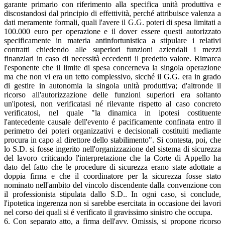
garante primario con riferimento alla specifica unità produttiva e
discostandosi dal principio di effettività, perché attribuisce valenza a
dati meramente formali, quali l'avere il G.G. poteri di spesa limitati a
100.000 euro per operazione e il dover essere questi autorizzato
specificamente in materia antinfortunistica a stipulare i relativi
contratti chiedendo alle superiori funzioni aziendali i mezzi
finanziari in caso di necessità eccedenti il predetto valore. Rimarca
l'esponente che il limite di spesa concerneva la singola operazione
ma che non vi era un tetto complessivo, sicché il G.G. era in grado
di gestire in autonomia la singola unità produttiva; d'altronde il
ricorso all'autorizzazione delle funzioni superiori era soltanto
un'ipotesi, non verificatasi né rilevante rispetto al caso concreto
verificatosi, nel quale "la dinamica in ipotesi costituente
l'antecedente causale dell'evento é pacificamente confinata entro il
perimetro dei poteri organizzativi e decisionali costituiti mediante
procura in capo al direttore dello stabilimento". Si contesta, poi, che
lo S.D. si fosse ingerito nell'organizzazione del sistema di sicurezza
del lavoro criticando l'interpretazione che la Corte di Appello ha
dato del fatto che le procedure di sicurezza erano state adottate a
doppia firma e che il coordinatore per la sicurezza fosse stato
nominato nell'ambito del vincolo discendente dalla convenzione con
il professionista stipulata dallo S.D.. In ogni caso, si conclude,
l'ipotetica ingerenza non si sarebbe esercitata in occasione dei lavori
nel corso dei quali si é verificato il gravissimo sinistro che occupa.
6. Con separato atto, a firma dell'avv. Omissis, si propone ricorso