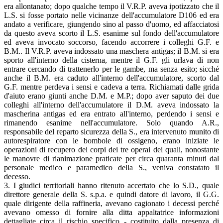
era allontanato; dopo qualche tempo il V.R.P. aveva ipotizzato che il
L.S. si fosse portato nelle vicinanze dell'accumulatore D106 ed era
andato a verificare, giungendo sino al passo d'uomo, ed affacciatosi
da questo aveva scorto il L.S. esanime sul fondo dell'accumulatore
ed aveva invocato soccorso, facendo accorrere i colleghi G.F. e
B.M.. Il V.R.P. aveva indossato una maschera antigas; il B.M. si era
sporto all'interno della cisterna, mentre il G.F. gli urlava di non
entrare cercando di trattenerlo per le gambe, ma senza esito; sicché
anche il B.M. era caduto all'interno dell'accumulatore, scorto dal
G.F. mentre perdeva i sensi e cadeva a terra. Richiamati dalle grida
d'aiuto erano giunti anche D.M. e M.P.; dopo aver saputo dei due
colleghi all'interno dell'accumulatore il D.M. aveva indossato la
mascherina antigas ed era entrato all'interno, perdendo i sensi e
rimanendo esanime nell'accumulatore. Solo quando A.R.,
responsabile del reparto sicurezza della S., era intervenuto munito di
autorespiratore con le bombole di ossigeno, erano iniziate le
operazioni di recupero dei corpi dei tre operai dei quali, nonostante
le manovre di rianimazione praticate per circa quaranta minuti dal
personale medico e paramedico della S., veniva constatato il
decesso.
3. I giudici territoriali hanno ritenuto accertato che lo S.D., quale
direttore generale della S. s.p.a. e quindi datore di lavoro, il G.G.
quale dirigente della raffineria, avevano cagionato i decessi perché
avevano omesso di fornire alla ditta appaltatrice informazioni
dettagliate circa il rischio specifico - costituito dalla presenza di