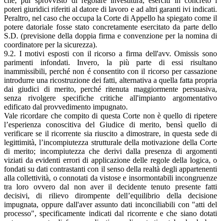
che, pur sprovvisto di regolare investitura, eserciti in concreto i
poteri giuridici riferiti al datore di lavoro e ad altri garanti ivi indicati.
Peraltro, nel caso che occupa la Corte di Appello ha spiegato come il
potere datoriale fosse stato concretamente esercitato da parte dello
S.D. (previsione della doppia firma e convenzione per la nomina di
coordinatore per la sicurezza).
9.2. I motivi esposti con il ricorso a firma dell'avv. Omissis sono
parimenti infondati. Invero, la più parte di essi risultano
inammissibili, perché non é consentito con il ricorso per cassazione
introdurre una ricostruzione dei fatti, alternativa a quella fatta propria
dai giudici di merito, perché ritenuta maggiormente persuasiva,
senza rivolgere specifiche critiche all'impianto argomentativo
edificato dal provvedimento impugnato.
Vale ricordare che compito di questa Corte non è quello di ripetere
l’esperienza conoscitiva del Giudice di merito, bensì quello di
verificare se il ricorrente sia riuscito a dimostrare, in questa sede di
legittimità, l’incompiutezza strutturale della motivazione della Corte
di merito; incompiutezza che derivi dalla presenza di argomenti
viziati da evidenti errori di applicazione delle regole della logica, o
fondati su dati contrastanti con il senso della realtà degli appartenenti
alla collettività, o connotati da vistose e insormontabili incongruenze
tra loro ovvero dal non aver il decidente tenuto presente fatti
decisivi, di rilievo dirompente dell’equilibrio della decisione
impugnata, oppure dall'aver assunto dati inconciliabili con "atti del
processo", specificamente indicati dal ricorrente e che siano dotati