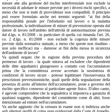
misure atte alla gestione del rischio interferenziale non esclude la
necessità di adottare le misure previste per i diversi rischi specifici, a
meno che non si tratti di provvidenze non compatibili. Il principio
può essere formulato anche nei termini seguenti: "ai fini della
responsabilità penale per l'infortunio sul lavoro o la malattia
professionale, la individuazione di misure di prevenzione operata dal
datore di lavoro nell'ambito dell'attività di autonormazione prevista
dal d.lgs. n. 81/2008 - in particolare di quella cui rimanda l'art. 26,
co. 2 d.lgs. n. 81/2008 - non esclude la cogenza delle misure
previste dalla normativa statuale, a meno che queste non risultino -
non solo inefficaci ma - dannose ai fini della messa in sicurezza
dell'ambiente di lavoro"
Va quindi negato che in ragione della prevista procedura del
permesso di lavoro - la quale mirava ad escludere che dipendenti
delle ditte appaltatrici giungessero a contatto con l'accumulatore
prima che la committenza avesse accertato la sussistenza di
condizioni di lavoro sicure - potesse legittimare l'inosservanza di
prescrizioni prevenzionistiche, quali quelle della segnalazione della
presenza di azoto all'interno dell'accumulatore, poste a governo del
rischio specifico connesso al particolare agente fisico. D'altro canto,
é agevole comprendere che la segnaletica si imponeva a garanzia di
qualsiasi soggetto, dipendente del committente come di altri, fosse
intenzionato ad entrare nell'accumulatore.
Va anche aggiunto che la censura in esame non si indirizza anche
agli ulteriori profili di colpa pure evidenziati dalla Corte di Appello.