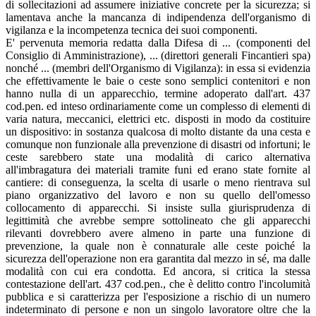
di sollecitazioni ad assumere iniziative concrete per la sicurezza; si
lamentava anche la mancanza di indipendenza dell'organismo di
vigilanza e la incompetenza tecnica dei suoi componenti.
E' pervenuta memoria redatta dalla Difesa di ... (componenti del
Consiglio di Amministrazione), ... (direttori generali Fincantieri spa)
nonché ... (membri dell'Organismo di Vigilanza): in essa si evidenzia
che effettivamente le baie o ceste sono semplici contenitori e non
hanno nulla di un apparecchio, termine adoperato dall'art. 437
cod.pen. ed inteso ordinariamente come un complesso di elementi di
varia natura, meccanici, elettrici etc. disposti in modo da costituire
un dispositivo: in sostanza qualcosa di molto distante da una cesta e
comunque non funzionale alla prevenzione di disastri od infortuni; le
ceste sarebbero state una modalità di carico alternativa
all'imbragatura dei materiali tramite funi ed erano state fornite al
cantiere: di conseguenza, la scelta di usarle o meno rientrava sul
piano organizzativo del lavoro e non su quello dell'omesso
collocamento di apparecchi. Si insiste sulla giurisprudenza di
legittimità che avrebbe sempre sottolineato che gli apparecchi
rilevanti dovrebbero avere almeno in parte una funzione di
prevenzione, la quale non è connaturale alle ceste poiché la
sicurezza dell'operazione non era garantita dal mezzo in sé, ma dalle
modalità con cui era condotta. Ed ancora, si critica la stessa
contestazione dell'art. 437 cod.pen., che è delitto contro l'incolumità
pubblica e si caratterizza per l'esposizione a rischio di un numero
indeterminato di persone e non un singolo lavoratore oltre che la