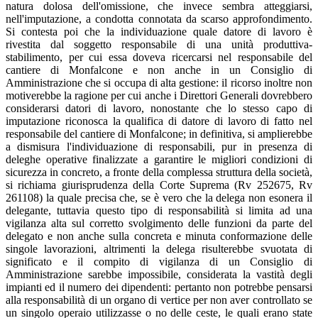
natura dolosa dell'omissione, che invece sembra atteggiarsi,
nell'imputazione, a condotta connotata da scarso approfondimento.
Si contesta poi che la individuazione quale datore di lavoro è
rivestita dal soggetto responsabile di una unità produttiva-
stabilimento, per cui essa doveva ricercarsi nel responsabile del
cantiere di Monfalcone e non anche in un Consiglio di
Amministrazione che si occupa di alta gestione: il ricorso inoltre non
motiverebbe la ragione per cui anche i Direttori Generali dovrebbero
considerarsi datori di lavoro, nonostante che lo stesso capo di
imputazione riconosca la qualifica di datore di lavoro di fatto nel
responsabile del cantiere di Monfalcone; in definitiva, si amplierebbe
a dismisura l'individuazione di responsabili, pur in presenza di
deleghe operative finalizzate a garantire le migliori condizioni di
sicurezza in concreto, a fronte della complessa struttura della società,
si richiama giurisprudenza della Corte Suprema (Rv 252675, Rv
261108) la quale precisa che, se è vero che la delega non esonera il
delegante, tuttavia questo tipo di responsabilità si limita ad una
vigilanza alta sul corretto svolgimento delle funzioni da parte del
delegato e non anche sulla concreta e minuta conformazione delle
singole lavorazioni, altrimenti la delega risulterebbe svuotata di
significato e il compito di vigilanza di un Consiglio di
Amministrazione sarebbe impossibile, considerata la vastità degli
impianti ed il numero dei dipendenti: pertanto non potrebbe pensarsi
alla responsabilità di un organo di vertice per non aver controllato se
un singolo operaio utilizzasse o no delle ceste, le quali erano state