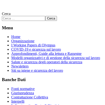
Cerca
Cerca
Menu
Home
Organizzazione
I Working Papers di Olympus
COVID-19 e sicurezza sul lavoro
Approfondimenti, Guide alla lettura e Rassegne
Modelli organizzativi e di gestione della sicurezza sul lavoro
Salute e sicurezza degli operatori della sicurezza
Newsletters
Siti su igiene e sicurezza del lavoro
Banche Dati
Fonti normative
Giurisprudenza
Contrattazione Collettiva
Interpelli