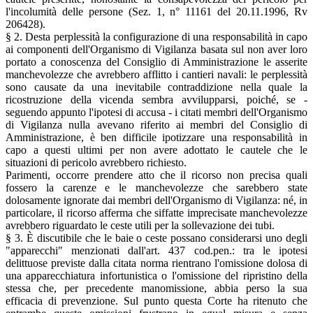
l'incolumità delle persone (Sez. 1, n° 11161 del 20.11.1996, Rv
206428).
§ 2. Desta perplessità la configurazione di una responsabilità in capo
ai componenti dell'Organismo di Vigilanza basata sul non aver loro
portato a conoscenza del Consiglio di Amministrazione le asserite
manchevolezze che avrebbero afflitto i cantieri navali: le perplessità
sono causate da una inevitabile contraddizione nella quale la
ricostruzione della vicenda sembra avvilupparsi, poiché, se -
seguendo appunto l'ipotesi di accusa - i citati membri dell'Organismo
di Vigilanza nulla avevano riferito ai membri del Consiglio di
Amministrazione, è ben difficile ipotizzare una responsabilità in
capo a questi ultimi per non avere adottato le cautele che le
situazioni di pericolo avrebbero richiesto.
Parimenti, occorre prendere atto che il ricorso non precisa quali
fossero la carenze e le manchevolezze che sarebbero state
dolosamente ignorate dai membri dell'Organismo di Vigilanza: né, in
particolare, il ricorso afferma che siffatte imprecisate manchevolezze
avrebbero riguardato le ceste utili per la sollevazione dei tubi.
§ 3. È discutibile che le baie o ceste possano considerarsi uno degli
"apparecchi" menzionati dall'art. 437 cod.pen.: tra le ipotesi
delittuose previste dalla citata norma rientrano l'omissione dolosa di
una apparecchiatura infortunistica o l'omissione del ripristino della
stessa che, per precedente manomissione, abbia perso la sua
efficacia di prevenzione. Sul punto questa Corte ha ritenuto che