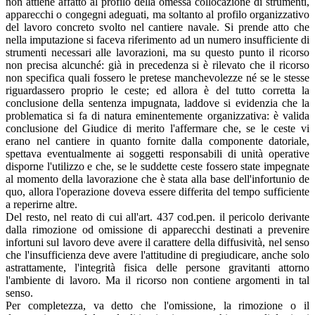
non attiene affatto al profilo della omessa collocazione di strumenti,
apparecchi o congegni adeguati, ma soltanto al profilo organizzativo
del lavoro concreto svolto nel cantiere navale. Si prende atto che
nella imputazione si faceva riferimento ad un numero insufficiente di
strumenti necessari alle lavorazioni, ma su questo punto il ricorso
non precisa alcunché: già in precedenza si è rilevato che il ricorso
non specifica quali fossero le pretese manchevolezze né se le stesse
riguardassero proprio le ceste; ed allora è del tutto corretta la
conclusione della sentenza impugnata, laddove si evidenzia che la
problematica si fa di natura eminentemente organizzativa: è valida
conclusione del Giudice di merito l'affermare che, se le ceste vi
erano nel cantiere in quanto fornite dalla componente datoriale,
spettava eventualmente ai soggetti responsabili di unità operative
disporne l'utilizzo e che, se le suddette ceste fossero state impegnate
al momento della lavorazione che è stata alla base dell'infortunio de
quo, allora l'operazione doveva essere differita del tempo sufficiente
a reperirne altre.
Del resto, nel reato di cui all'art. 437 cod.pen. il pericolo derivante
dalla rimozione od omissione di apparecchi destinati a prevenire
infortuni sul lavoro deve avere il carattere della diffusività, nel senso
che l'insufficienza deve avere l'attitudine di pregiudicare, anche solo
astrattamente, l'integrità fisica delle persone gravitanti attorno
l'ambiente di lavoro. Ma il ricorso non contiene argomenti in tal
senso.
Per completezza, va detto che l'omissione, la rimozione o il