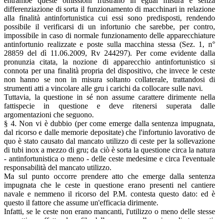
entrambe queste omissioni frustrano in egual misura e senza
differenziazione di sorta il funzionamento di macchinari in relazione
alla finalità antinfortunistica cui essi sono predisposti, rendendo
possibile il verificarsi di un infortunio che sarebbe, per contro,
impossibile in caso di normale funzionamento delle apparecchiature
antinfortunio realizzate e poste sulla macchina stessa (Sez. 1, n°
28859 del dì 11.06.2009, Rv 244297). Per come evidente dalla
pronunzia citata, la nozione di apparecchio antinfortunistico si
connota per una finalità propria del dispositivo, che invece le ceste
non hanno se non in misura soltanto collaterale, trattandosi di
strumenti atti a vincolare alle gru i carichi da collocare sulle navi.
Tuttavia, la questione in sé non assume carattere dirimente nella
fattispecie in questione e deve ritenersi superata dalle
argomentazioni che seguono.
§ 4. Non vi è dubbio (per come emerge dalla sentenza impugnata,
dal ricorso e dalle memorie depositate) che l'infortunio lavorativo de
quo è stato causato dal mancato utilizzo di ceste per la sollevazione
di tubi inox a mezzo di gru; da ciò è sorta la questione circa la natura
- antinfortunistica o meno - delle ceste medesime e circa l'eventuale
responsabilità del mancato utilizzo.
Ma sul punto occorre prendere atto che emerge dalla sentenza
impugnata che le ceste in questione erano presenti nel cantiere
navale e nemmeno il ricorso del P.M. contesta questo dato: ed è
questo il fattore che assume un'efficacia dirimente.
Infatti, se le ceste non erano mancanti, l'utilizzo o meno delle stesse