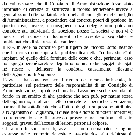
da cui ricavare che il Consiglio di Amministrazione fosse stato
informato di carenze di sicurezza; il ricorso tenderebbe invece a
generalizzare la figura datoriale in quella di consigliere del Consiglio
di Amministrazione, a prescindere dai concreti poteri di gestione: in
questo caso, invece, i consiglieri senza deleghe non potevano
compiere atti individuali di ispezione presso la società e non vi è
traccia nel ricorso di documenti che avrebbero segnalato le
problematiche di sicurezza del cantiere.
Il P.G. in sede ha concluso per il rigetto del ricorso, sottolineando
che il ricorso non supera la problematica della "collocazione" di
impianti né quello della fornitura delle ceste e che, parimenti, esso
non spiega perché sarebbe illegittimo nominare due soggetti delegati
né riesce a delineare la condotta causalmente rilevante
dell'Organismo di Vigilanza.
L'avv. ... ha concluso per il rigetto del ricorso insistendo, in
particolare, sul perimetro delle responsabilità di un Consiglio di
Amministrazione, il quale è chiamato ad assumere scelte aziendali di
fondo, in un ambito di alta gestione che non può, per natura stessa
dell'organismo, inoltrarsi nelle concrete e specifiche lavorazioni;
parimenti ha sottolineato che siffatti obblighi non possono attribuirsi
all'Organismo di Vigilanza, il quale non è dotato di poteri impeditivi;
ha rammentato che il processo prosegue nei confronti di altri
soggetti, gravati dall'accusa di lesioni personali colpose.
Gli altri difensori presenti, avv. ... hanno richiamato le ragioni
espresse nelle memorie depositate, associandosi alla richiesta di