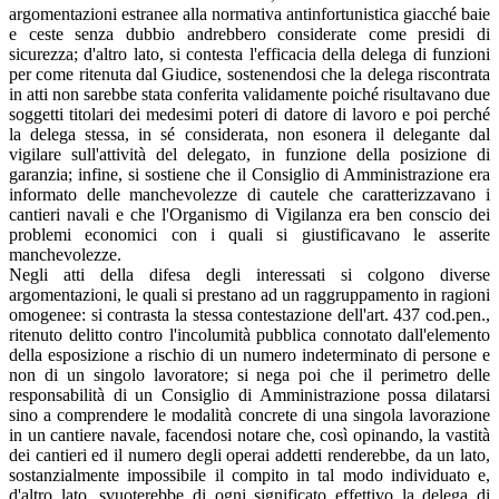
argomentazioni estranee alla normativa antinfortunistica giacché baie
e ceste senza dubbio andrebbero considerate come presidi di
sicurezza; d'altro lato, si contesta l'efficacia della delega di funzioni
per come ritenuta dal Giudice, sostenendosi che la delega riscontrata
in atti non sarebbe stata conferita validamente poiché risultavano due
soggetti titolari dei medesimi poteri di datore di lavoro e poi perché
la delega stessa, in sé considerata, non esonera il delegante dal
vigilare sull'attività del delegato, in funzione della posizione di
garanzia; infine, si sostiene che il Consiglio di Amministrazione era
informato delle manchevolezze di cautele che caratterizzavano i
cantieri navali e che l'Organismo di Vigilanza era ben conscio dei
problemi economici con i quali si giustificavano le asserite
manchevolezze.
Negli atti della difesa degli interessati si colgono diverse
argomentazioni, le quali si prestano ad un raggruppamento in ragioni
omogenee: si contrasta la stessa contestazione dell'art. 437 cod.pen.,
ritenuto delitto contro l'incolumità pubblica connotato dall'elemento
della esposizione a rischio di un numero indeterminato di persone e
non di un singolo lavoratore; si nega poi che il perimetro delle
responsabilità di un Consiglio di Amministrazione possa dilatarsi
sino a comprendere le modalità concrete di una singola lavorazione
in un cantiere navale, facendosi notare che, così opinando, la vastità
dei cantieri ed il numero degli operai addetti renderebbe, da un lato,
sostanzialmente impossibile il compito in tal modo individuato e,
d'altro lato, svuoterebbe di ogni significato effettivo la delega di