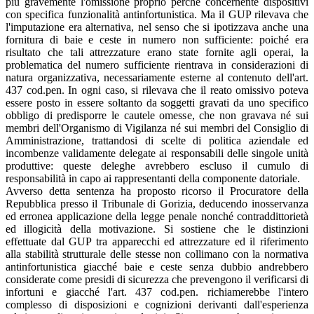
più gravemente l'omissione proprio perché concernente dispositivi
con specifica funzionalità antinfortunistica. Ma il GUP rilevava che
l'imputazione era alternativa, nel senso che si ipotizzava anche una
fornitura di baie e ceste in numero non sufficiente: poiché era
risultato che tali attrezzature erano state fornite agli operai, la
problematica del numero sufficiente rientrava in considerazioni di
natura organizzativa, necessariamente esterne al contenuto dell'art.
437 cod.pen. In ogni caso, si rilevava che il reato omissivo poteva
essere posto in essere soltanto da soggetti gravati da uno specifico
obbligo di predisporre le cautele omesse, che non gravava né sui
membri dell'Organismo di Vigilanza né sui membri del Consiglio di
Amministrazione, trattandosi di scelte di politica aziendale ed
incombenze validamente delegate ai responsabili delle singole unità
produttive: queste deleghe avrebbero escluso il cumulo di
responsabilità in capo ai rappresentanti della componente datoriale.
Avverso detta sentenza ha proposto ricorso il Procuratore della
Repubblica presso il Tribunale di Gorizia, deducendo inosservanza
ed erronea applicazione della legge penale nonché contraddittorietà
ed illogicità della motivazione. Si sostiene che le distinzioni
effettuate dal GUP tra apparecchi ed attrezzature ed il riferimento
alla stabilità strutturale delle stesse non collimano con la normativa
antinfortunistica giacché baie e ceste senza dubbio andrebbero
considerate come presidi di sicurezza che prevengono il verificarsi di
infortuni e giacché l'art. 437 cod.pen. richiamerebbe l'intero
complesso di disposizioni e cognizioni derivanti dall'esperienza