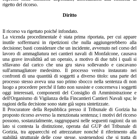
rigetto del ricorso.
Diritto
Il ricorso va rigettato poiché infondato.
La vicenda procedimentale è stata prima riportata, per cui appare
inutile soffermarsi in ripetizioni che nulla aggiungerebbero alla
decisione; basti considerare che un incidente, avvenuto nel corso del
lavoro di ammagliatura nei cantieri navali di Monfalcone, causava
una grave invalidità ad un operaio, a motivo di due tubi i quali si
sfilavano dal carico che una gru stava sollevando e cascavano
sull'ammagliatore medesimo. Il processo veniva instaurato nei
confronti di una quantità di soggetti a diverso titolo: una parte del
processo stesso aveva una suo primo sbocco nella sentenza di non
luogo a procedere perché il fatto non sussiste e concerneva i soggetti
oggi interessati, componenti del Consiglio di Amministrazione e
dell'Organismo di Vigilanza della Fincantieri Cantieri Navali spa; le
ragioni della decisione sono state già supra sintetizzate.
Il Procuratore della Repubblica presso il Tribunale di Gorizia ha
proposto ricorso avverso la menzionata sentenza; i motivi del ricorso
possono, sostanzialmente, raggrupparsi nelle seguenti ragioni: da un
lato si contesta la distinzione, operata dal GUP del Tribunale di
Gorizia, tra apparecchi ed attrezzature nonché il riferimento alla
stabilità strutturale delle cose stesse, sostenendosi che si tratta di