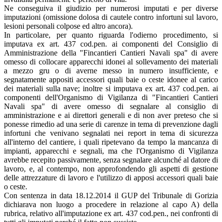
Ne conseguiva il giudizio per numerosi imputati e per diverse
imputazioni (omissione dolosa di cautele contro infortuni sul lavoro,
lesioni personali colpose ed altro ancora).
In particolare, per quanto riguarda l'odierno procedimento, si
imputava ex art. 437 cod.pen. ai componenti del Consiglio di
Amministrazione della "Fincantieri Cantieri Navali spa" di avere
omesso di collocare apparecchi idonei al sollevamento dei materiali
a mezzo gru o di averne messo in numero insufficiente, e
segnatamente appositi accessori quali baie o ceste idonee al carico
dei materiali sulla nave; inoltre si imputava ex art. 437 cod.pen. ai
componenti dell'Organismo di Vigilanza di "Fincantieri Cantieri
Navali spa" di avere omesso di segnalare al consiglio di
amministrazione e ai direttori generali e di non aver preteso che si
ponesse rimedio ad una serie di carenze in tema di prevenzione dagli
infortuni che venivano segnalati nei report in tema di sicurezza
all'interno del cantiere, i quali ripetevano da tempo la mancanza di
impianti, apparecchi e segnali, ma che l'Organismo di Vigilanza
avrebbe recepito passivamente, senza segnalare alcunché al datore di
lavoro, e, al contempo, non approfondendo gli aspetti di gestione
delle attrezzature di lavoro e l'utilizzo di apposi accessori quali baie
o ceste.
Con sentenza in data 18.12.2014 il GUP del Tribunale di Gorizia
dichiarava non luogo a procedere in relazione al capo A) della
rubrica, relativo all'imputazione ex art. 437 cod.pen., nei confronti di