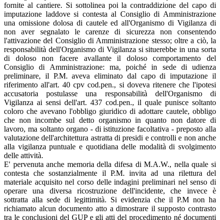
fornite al cantiere. Si sottolinea poi la contraddizione del capo di
imputazione laddove si contesta al Consiglio di Amministrazione
una omissione dolosa di cautele ed all'Organismo di Vigilanza di
non aver segnalato le carenze di sicurezza non consentendo
l'attivazione del Consiglio di Amministrazione stesso; oltre a ciò, la
responsabilità dell'Organismo di Vigilanza si situerebbe in una sorta
di doloso non facere avallante il doloso comportamento del
Consiglio di Amministrazione: ma, poiché in sede di udienza
preliminare, il P.M. aveva eliminato dal capo di imputazione il
riferimento all'art. 40 cpv cod.pen., si doveva ritenere che l'ipotesi
accusatoria postulasse una responsabilità dell'Organismo di
Vigilanza ai sensi dell'art. 437 cod.pen., il quale punisce soltanto
coloro che avevano l'obbligo giuridico di adottare cautele, obbligo
che non incombe sul detto organismo in quanto non datore di
lavoro, ma soltanto organo - di istituzione facoltativa - preposto alla
valutazione dell'architettura astratta di presidi e controlli e non anche
alla vigilanza puntuale e quotidiana delle modalità di svolgimento
delle attività.
E' pervenuta anche memoria della difesa di M.A.W., nella quale si
contesta che sostanzialmente il P.M. invita ad una rilettura del
materiale acquisito nel corso delle indagini preliminari nel senso di
operare una diversa ricostruzione dell'incidente, che invece è
sottratta alla sede di legittimità. Si evidenzia che il P.M non ha
richiamato alcun documento atto a dimostrare il supposto contrasto
tra le conclusioni del GUP e gli atti del procedimento né documenti