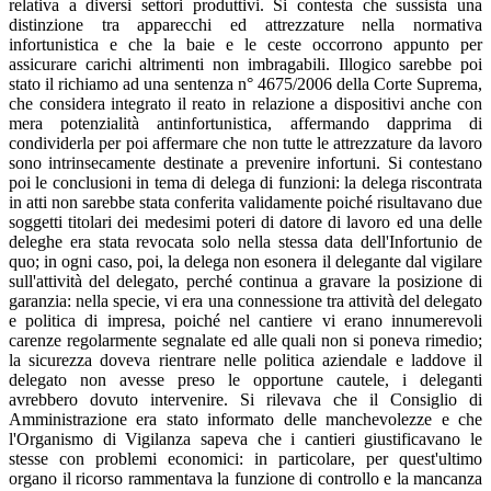
relativa a diversi settori produttivi. Si contesta che sussista una
distinzione tra apparecchi ed attrezzature nella normativa
infortunistica e che la baie e le ceste occorrono appunto per
assicurare carichi altrimenti non imbragabili. Illogico sarebbe poi
stato il richiamo ad una sentenza n° 4675/2006 della Corte Suprema,
che considera integrato il reato in relazione a dispositivi anche con
mera potenzialità antinfortunistica, affermando dapprima di
condividerla per poi affermare che non tutte le attrezzature da lavoro
sono intrinsecamente destinate a prevenire infortuni. Si contestano
poi le conclusioni in tema di delega di funzioni: la delega riscontrata
in atti non sarebbe stata conferita validamente poiché risultavano due
soggetti titolari dei medesimi poteri di datore di lavoro ed una delle
deleghe era stata revocata solo nella stessa data dell'Infortunio de
quo; in ogni caso, poi, la delega non esonera il delegante dal vigilare
sull'attività del delegato, perché continua a gravare la posizione di
garanzia: nella specie, vi era una connessione tra attività del delegato
e politica di impresa, poiché nel cantiere vi erano innumerevoli
carenze regolarmente segnalate ed alle quali non si poneva rimedio;
la sicurezza doveva rientrare nelle politica aziendale e laddove il
delegato non avesse preso le opportune cautele, i deleganti
avrebbero dovuto intervenire. Si rilevava che il Consiglio di
Amministrazione era stato informato delle manchevolezze e che
l'Organismo di Vigilanza sapeva che i cantieri giustificavano le
stesse con problemi economici: in particolare, per quest'ultimo
organo il ricorso rammentava la funzione di controllo e la mancanza