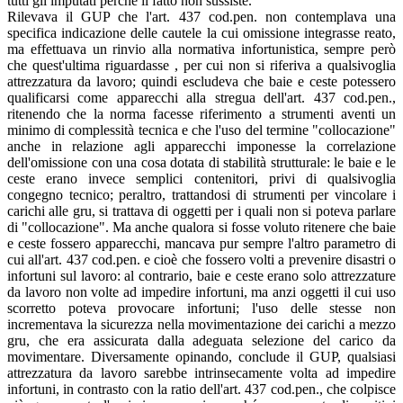
tutti gli imputati perché il fatto non sussiste.
Rilevava il GUP che l'art. 437 cod.pen. non contemplava una
specifica indicazione delle cautele la cui omissione integrasse reato,
ma effettuava un rinvio alla normativa infortunistica, sempre però
che quest'ultima riguardasse , per cui non si riferiva a qualsivoglia
attrezzatura da lavoro; quindi escludeva che baie e ceste potessero
qualificarsi come apparecchi alla stregua dell'art. 437 cod.pen.,
ritenendo che la norma facesse riferimento a strumenti aventi un
minimo di complessità tecnica e che l'uso del termine "collocazione"
anche in relazione agli apparecchi imponesse la correlazione
dell'omissione con una cosa dotata di stabilità strutturale: le baie e le
ceste erano invece semplici contenitori, privi di qualsivoglia
congegno tecnico; peraltro, trattandosi di strumenti per vincolare i
carichi alle gru, si trattava di oggetti per i quali non si poteva parlare
di "collocazione". Ma anche qualora si fosse voluto ritenere che baie
e ceste fossero apparecchi, mancava pur sempre l'altro parametro di
cui all'art. 437 cod.pen. e cioè che fossero volti a prevenire disastri o
infortuni sul lavoro: al contrario, baie e ceste erano solo attrezzature
da lavoro non volte ad impedire infortuni, ma anzi oggetti il cui uso
scorretto poteva provocare infortuni; l'uso delle stesse non
incrementava la sicurezza nella movimentazione dei carichi a mezzo
gru, che era assicurata dalla adeguata selezione del carico da
movimentare. Diversamente opinando, conclude il GUP, qualsiasi
attrezzatura da lavoro sarebbe intrinsecamente volta ad impedire
infortuni, in contrasto con la ratio dell'art. 437 cod.pen., che colpisce