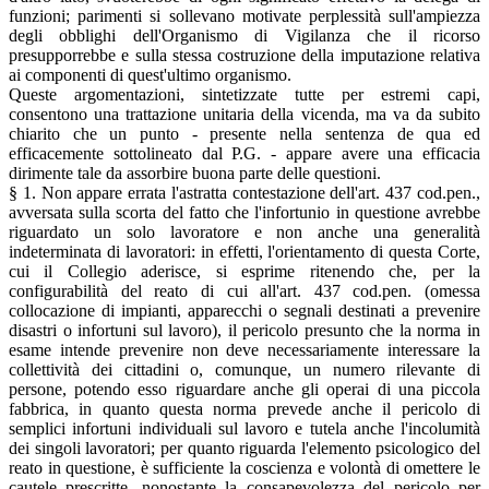
funzioni; parimenti si sollevano motivate perplessità sull'ampiezza
degli obblighi dell'Organismo di Vigilanza che il ricorso
presupporrebbe e sulla stessa costruzione della imputazione relativa
ai componenti di quest'ultimo organismo.
Queste argomentazioni, sintetizzate tutte per estremi capi,
consentono una trattazione unitaria della vicenda, ma va da subito
chiarito che un punto - presente nella sentenza de qua ed
efficacemente sottolineato dal P.G. - appare avere una efficacia
dirimente tale da assorbire buona parte delle questioni.
§ 1. Non appare errata l'astratta contestazione dell'art. 437 cod.pen.,
avversata sulla scorta del fatto che l'infortunio in questione avrebbe
riguardato un solo lavoratore e non anche una generalità
indeterminata di lavoratori: in effetti, l'orientamento di questa Corte,
cui il Collegio aderisce, si esprime ritenendo che, per la
configurabilità del reato di cui all'art. 437 cod.pen. (omessa
collocazione di impianti, apparecchi o segnali destinati a prevenire
disastri o infortuni sul lavoro), il pericolo presunto che la norma in
esame intende prevenire non deve necessariamente interessare la
collettività dei cittadini o, comunque, un numero rilevante di
persone, potendo esso riguardare anche gli operai di una piccola
fabbrica, in quanto questa norma prevede anche il pericolo di
semplici infortuni individuali sul lavoro e tutela anche l'incolumità
dei singoli lavoratori; per quanto riguarda l'elemento psicologico del
reato in questione, è sufficiente la coscienza e volontà di omettere le
cautele prescritte, nonostante la consapevolezza del pericolo per