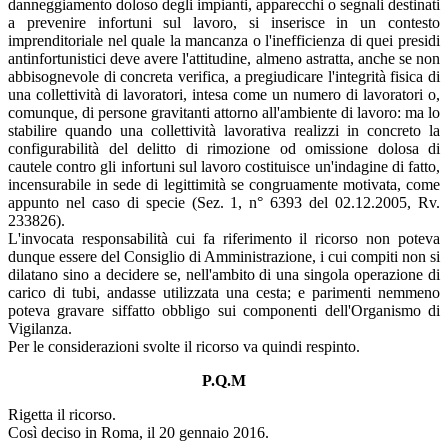
danneggiamento doloso degli impianti, apparecchi o segnali destinati
a prevenire infortuni sul lavoro, si inserisce in un contesto
imprenditoriale nel quale la mancanza o l'inefficienza di quei presidi
antinfortunistici deve avere l'attitudine, almeno astratta, anche se non
abbisognevole di concreta verifica, a pregiudicare l'integrità fisica di
una collettività di lavoratori, intesa come un numero di lavoratori o,
comunque, di persone gravitanti attorno all'ambiente di lavoro: ma lo
stabilire quando una collettività lavorativa realizzi in concreto la
configurabilità del delitto di rimozione od omissione dolosa di
cautele contro gli infortuni sul lavoro costituisce un'indagine di fatto,
incensurabile in sede di legittimità se congruamente motivata, come
appunto nel caso di specie (Sez. 1, n° 6393 del 02.12.2005, Rv.
233826).
L'invocata responsabilità cui fa riferimento il ricorso non poteva
dunque essere del Consiglio di Amministrazione, i cui compiti non si
dilatano sino a decidere se, nell'ambito di una singola operazione di
carico di tubi, andasse utilizzata una cesta; e parimenti nemmeno
poteva gravare siffatto obbligo sui componenti dell'Organismo di
Vigilanza.
Per le considerazioni svolte il ricorso va quindi respinto.
P.Q.M
Rigetta il ricorso.
Così deciso in Roma, il 20 gennaio 2016.