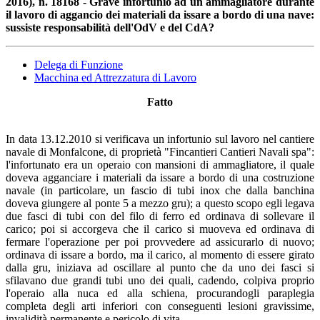
2016), n. 18168 - Grave infortunio ad un ammagliatore durante
il lavoro di aggancio dei materiali da issare a bordo di una nave:
sussiste responsabilità dell'OdV e del CdA?
Delega di Funzione
Macchina ed Attrezzatura di Lavoro
Fatto
In data 13.12.2010 si verificava un infortunio sul lavoro nel cantiere
navale di Monfalcone, di proprietà "Fincantieri Cantieri Navali spa":
l'infortunato era un operaio con mansioni di ammagliatore, il quale
doveva agganciare i materiali da issare a bordo di una costruzione
navale (in particolare, un fascio di tubi inox che dalla banchina
doveva giungere al ponte 5 a mezzo gru); a questo scopo egli legava
due fasci di tubi con del filo di ferro ed ordinava di sollevare il
carico; poi si accorgeva che il carico si muoveva ed ordinava di
fermare l'operazione per poi provvedere ad assicurarlo di nuovo;
ordinava di issare a bordo, ma il carico, al momento di essere girato
dalla gru, iniziava ad oscillare al punto che da uno dei fasci si
sfilavano due grandi tubi uno dei quali, cadendo, colpiva proprio
l'operaio alla nuca ed alla schiena, procurandogli paraplegia
completa degli arti inferiori con conseguenti lesioni gravissime,
invalidità permanente e pericolo di vita.