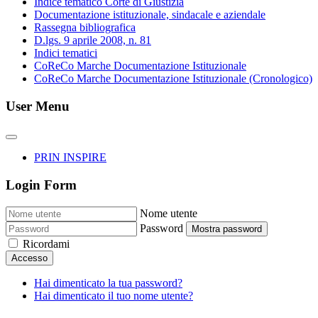
Indice tematico Corte di Giustizia
Documentazione istituzionale, sindacale e aziendale
Rassegna bibliografica
D.lgs. 9 aprile 2008, n. 81
Indici tematici
CoReCo Marche Documentazione Istituzionale
CoReCo Marche Documentazione Istituzionale (Cronologico)
User Menu
PRIN INSPIRE
Login Form
Nome utente
Password
Mostra password
Ricordami
Accesso
Hai dimenticato la tua password?
Hai dimenticato il tuo nome utente?