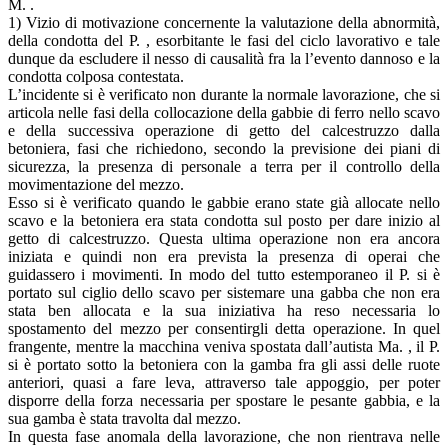
M. .
1) Vizio di motivazione concernente la valutazione della abnormità,
della condotta del P. , esorbitante le fasi del ciclo lavorativo e tale
dunque da escludere il nesso di causalità fra la l’evento dannoso e la
condotta colposa contestata.
L’incidente si è verificato non durante la normale lavorazione, che si
articola nelle fasi della collocazione della gabbie di ferro nello scavo
e della successiva operazione di getto del calcestruzzo dalla
betoniera, fasi che richiedono, secondo la previsione dei piani di
sicurezza, la presenza di personale a terra per il controllo della
movimentazione del mezzo.
Esso si è verificato quando le gabbie erano state già allocate nello
scavo e la betoniera era stata condotta sul posto per dare inizio al
getto di calcestruzzo. Questa ultima operazione non era ancora
iniziata e quindi non era prevista la presenza di operai che
guidassero i movimenti. In modo del tutto estemporaneo il P. si è
portato sul ciglio dello scavo per sistemare una gabba che non era
stata ben allocata e la sua iniziativa ha reso necessaria lo
spostamento del mezzo per consentirgli detta operazione. In quel
frangente, mentre la macchina veniva spostata dall’autista Ma. , il P.
si è portato sotto la betoniera con la gamba fra gli assi delle ruote
anteriori, quasi a fare leva, attraverso tale appoggio, per poter
disporre della forza necessaria per spostare le pesante gabbia, e la
sua gamba è stata travolta dal mezzo.
In questa fase anomala della lavorazione, che non rientrava nelle