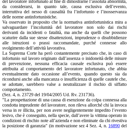
del lavoratore infortunato al fine di dimostrarne l’assoluta abnormità,
da considerarsi, in quanto tale, causa esclusiva dell’evento,
interruttiva del nesso di causalità fra l’infortunio e l’inosservanza
delle norme antinfortunistiche.
Va osservato in proposito che la normativa antinfortunistica mira a
salvaguardare l’incolumità del lavoratore non solo dai rischi
derivanti da incidenti o fatalità, ma anche da quelli che possono
scaturire dalla sue stesse disattenzioni, imprudenze o disubbidienze
alle istruzioni o prassi raccomandate, purché connesse allo
svolgimento dell’attività lavorativa.
La Suprema Corte ha però costantemente precisato che, in caso di
infortunio sul lavoro originato dall’assenza o inidoneità delle misure
di prevenzione, nessuna efficacia causale esclusiva può essere
attribuita al comportamento del lavoratore infortunato, che abbia
eventualmente dato occasione all’evento, quando questo sia da
ricondursi anche alla mancanza o insufficienza di quelle cautele che,
se adottate, sarebbero valse a neutralizzare il rischio di siffatto
comportamento.
(Sez. 4, n. 23729 del 19/04/2005 Ud. Rv. 231736).
"La prospettazione di una causa di esenzione da colpa connessa alla
condotta imprudente del lavoratore, non rileva allorché chi la invoca
versa in re illicita, per non avere negligentemente impedito l’evento
lesivo, che è conseguito, nella specie, dall’avere la vittima operato in
condizioni di rischio note all’azienda e non eliminate da chi rivestiva
la posizione di garanzia" (in motivazione sez 4 Sez. 4, n.
16890
del