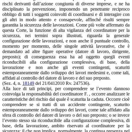
rischi derivanti dall’azione congiunta di diverse imprese, e ne ha
disciplinato la prevenzione, imponendo un penetrante reciproco
obbligo di tutti i soggetti coinvolti di coordinarsi e di interagire con
gli altri in modo attento e consapevole, affinché risulti sempre
garantita la sicurezza delle lavorazioni. Come più volte affermato da
questa Corte, la funzione di alta vigilanza del coordinatore per la
sicurezza, nei termini sopra illustrati, riguarda la generale
configurazione delle lavorazioni, e non anche il puntuale controllo,
momento per momento, delle singole attività lavorative, che è
demandato ad altre figure operative (datore di lavoro, dirigente,
preposto); di conseguenza essa ha ad oggetto quegli eventi
riconducibili alla configurazione complessiva, di base, della
lavorazione e non anche gli eventi contingenti, scaturiti
estemporaneamente dallo sviluppo dei lavori medesimi e, come tali,
affidati al controllo del datore di lavoro e del suo preposto.
(Sez. 4, n.
18149
del 21/0412010 Rv. 247536).
Alla luce di tali principi, per comprendere se l’evento dannoso
coinvolga la responsabilità del coordinatore F. , occorre analizzare le
caratteristiche del rischio dal quale è scaturita la caduta. Occorre cioè
comprendere se si tratti di un accidente contingente, scaturito
estemporaneamente dallo sviluppo dei lavori, come tale affidato alla
sfera di controllo del datore di lavoro o del suo preposto; o se invece
l’evento stesso sia riconducibile alla configurazione complessiva, di
base, della lavorazione, ambito riservato al coordinatore per la
sicurezza; il che non implica, normalmente, la continua presenza nel