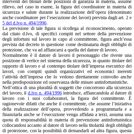
interventi dei titolari delle posizioni di garanzia in materia, assume
rilievo, nel caso in esame, la figura del coordinatore in materia di
sicurezza e salute durante la realizzazione dell’opera (denominato
anche coordinatore per l’esecuzione dei lavori) prevista dagli art. 2 e
5 del d.lvo n. 494/1996
.
La previsione di tale figura si ricollega al riconoscimento, operato
dal citato d.lvo, di specifici compiti nel settore della prevenzione
degli infortuni sul lavoro in capo al committente, figura anch’essa
prevista dal decreto in questione come destinataria degli obblighi di
protezione, che va ad affiancarsi a quella del datore di lavoro.
Normalmente è il datore di lavoro il personaggio che riveste una
posizione di vertice nel sistema della sicurezza, in quanto titolare del
rapporto di lavoro e al contempo titolare dell’impresa esecutrice dei
lavori, con compiti quindi organizzativi ed economici inerenti
l’attività dell’impresa che lo vedono direttamente coinvolto anche
nella predisposizione ed osservanza delle misure antinfortunistiche.
Nell’ottica di una pluralità di soggetti che concorrono alla sicurezza
del lavoro, il
d.lvo n. 494/1996
introduce, affiancandola al datore di
lavoro con i suoi collaboratori, la figura del committente. È
ragionevole difatti che anche il committente, che assume l’iniziativa
della realizzazione dell’opera, provvedendo a programmarla e a
finanziarla anche se l’esecuzione venga affidata a terzi, assuma una
quota di responsabilità in materia di prevenzione antinfortunistica
collocandosi accanto al datore di lavoro nella titolarità degli obblighi
di protezione, con la possibilità di demandarli ad altra figura, questa