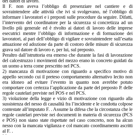
dei datori di lavoro.
Il F. non aveva l’obbligo di presenziare nel cantiere e di
sovraintendere alle attività che ivi si svolgevano, né l’obbligo di
informare i lavoratori e i preposti sulle procedure da seguire. Difatti,
l’intervento del coordinatore per la sicurezza si concretizza ad un
livello più generale ed è rivolto ai datori di lavoro delle imprese
esecutrici mentre l’obbligo di informazione e di formazione dei
lavoratori, al pari dell’obbligo di vigilare e sovraintendere sull’esatta
attuazione ed adozione da parte di costoro delle misure di sicurezza
grava sul datore di lavoro e, per lui, sul preposto.
Peraltro dall’istruttoria era emerso che durante la fasi di lavorazione
del calcestruzzo i movimenti del mezzo erano in concreto guidati da
un uomo a terra come prescritto nel PCS.
2) mancanza di motivazione con riguardo a specifico motivo di
appello secondo cui il preteso comportamento alternativo lecito non
era idoneo ad evitare l’evento in quanto non avrebbe potuto
comportare con certezza l’applicazione da parte del preposto P. delle
regole cautelari previste nel POS e nel PCS.
3) violazione della legge e vizio di motivazione con riguardo alla
sussistenza del nesso di causalità fra l’incidente e le condotta colpose
contestate all’imputato F. . Assume la difesa che la circostanza che le
regole cautelari previste nei documenti in materia di sicurezza (PCS
e POS) non siano state rispettate nel caso concreto, non ha alcun
nesso con la mancata vigilanza e col mancato coordinamento ascritti
al F. .