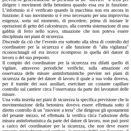
dirigere i movimenti della betoniera quando essa era in funzione.
L’infortunio si è verificato quando la macchina non era ancora in
funzione; il suo movimento si è reso necessario per una improvvisa
esigenza, sorta sul momento, di procedere, prima di iniziare le
operazioni di getto del calcestruzzo, alla corretta sistemazione di una
gabbia di ferro nello scavo, situazione che non poteva essere
disciplinata nei piani di sicurezza.
Discende da ciò che l’evento era sottratto alla sfera di controllo del
coordinatore per la sicurezza e alle funzione di "alta vigilanza"
riconosciutagli ed era invece ricompreso in quella del datore di
lavoro o del suo preposto.
Il compito del coordinatore per la sicurezza era difatti quello di
vigilare, attraverso periodiche verifiche, sulla attuazione ed
osservanza delle misure antinfortunistiche previste nei piani di
sicurezza da parte del datore di lavoro il quale a sua volta doveva,
per il tramite dei suoi ausiliari, esercitare un costante capillare
controllo sul cantiere circa l’osservanza da parte dei lavoratori delle
misure.
Una volta inserita nei piani di sicurezza la specifica previsione che la
movimentazione della betoniera doveva essere effettuata sotto il
diretto controllo di un "moviere a terra" che dirigesse gli spostamenti
del pesante mezzo, ed effettuata la verifica circa l’adozione della
misura antinfortunistica da parte del datore di lavoro, non può porsi
a carico del coordinatore per la sicurezza, che non deve essere