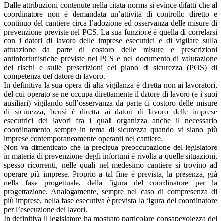
Dalle attribuzioni contenute nella citata norma si evince difatti che al
coordinatore non è demandata un’attività di controllo diretto e
continuo del cantiere circa l’adozione ed osservanza delle misure di
prevenzione previste nel PCS. La sua funzione è quella di correlarsi
con i datori di lavoro delle imprese esecutrici e di vigilare sulla
attuazione da parte di costoro delle misure e prescrizioni
antinfortunistiche previste nel PCS e nel documento di valutazione
dei rischi e sulle prescrizioni del piano di sicurezza (POS) di
competenza del datore di lavoro.
In definitiva la sua opera di alta vigilanza è diretta non ai lavoratori,
del cui operato se ne occupa direttamente il datore di lavoro (e i suoi
ausiliari) vigilando sull’osservanza da parte di costoro delle misure
di sicurezza, bensì è diretta ai datori di lavoro delle imprese
esecutrici dei lavori fra i quali organizza anche il necessario
coordinamento sempre in tema di sicurezza quando vi siano più
imprese contemporaneamente operanti nel cantiere.
Non va dimenticato che la precipua preoccupazione del legislatore
in materia di prevenzione degli infortuni è rivolta a quelle situazioni,
spesso ricorrenti, nelle quali nel medesimo cantiere si trovino ad
operare più imprese. Proprio a tal fine è prevista, la presenza, già
nella fase progettuale, della figura del coordinatore per la
progettazione. Analogamente, sempre nel caso di compresenza di
più imprese, nella fase esecutiva è prevista la figura del coordinatore
per l’esecuzione dei lavori.
In definitiva il legislatore ha mostrato particolare consapevolezza dei