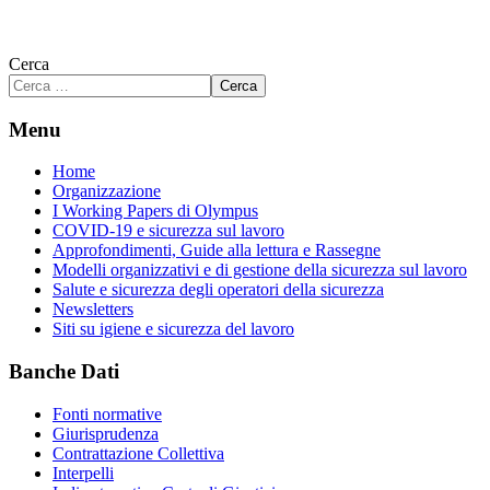
Cerca
Cerca
Menu
Home
Organizzazione
I Working Papers di Olympus
COVID-19 e sicurezza sul lavoro
Approfondimenti, Guide alla lettura e Rassegne
Modelli organizzativi e di gestione della sicurezza sul lavoro
Salute e sicurezza degli operatori della sicurezza
Newsletters
Siti su igiene e sicurezza del lavoro
Banche Dati
Fonti normative
Giurisprudenza
Contrattazione Collettiva
Interpelli