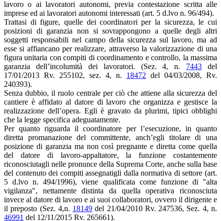
lavoro o ai lavoratori autonomi, previa contestazione scritta alle
imprese ed ai lavoratori autonomi interessati (art. 5 d.lvo n. 96/494).
Trattasi di figure, quelle dei coordinatori per la sicurezza, le cui
posizioni di garanzia non si sovrappongono a quelle degli altri
soggetti responsabili nel campo della sicurezza sul lavoro, ma ad
esse si affiancano per realizzare, attraverso la valorizzazione di una
figura unitaria con compiti di coordinamento e controllo, la massima
garanzia dell’incolumità dei lavoratori. (Sez. 4, n.
7443
del
17/01/2013 Rv. 255102, sez. 4, n.
18472
del 04/03/2008, Rv.
240393).
Senza dubbio, il ruolo centrale per ciò che attiene alla sicurezza del
cantiere è affidato al datore di lavoro che organizza e gestisce la
realizzazione dell’opera. Egli è gravato da plurimi, tipici obblighi
che la legge specifica adeguatamente.
Per quanto riguarda il coordinatore per l’esecuzione, in quanto
diretta promanazione del committente, anch’egli titolare di una
posizione di garanzia ma non così pregnante e diretta come quella
del datore di lavoro-appaltatore, la funzione costantemente
riconosciutagli nelle pronunce della Suprema Corte, anche sulla base
del contenuto dei compiti assegnatigli dalla normativa di settore (art.
5 d.lvo n. 494/1996), viene qualificata come funzione di "alta
vigilanza", nettamente distinta da quella operativa riconosciuta
invece al datore di lavoro e ai suoi collaboratori, ovvero il dirigente e
il preposto (Sez. 4,n.
18149
del 21/04/2010 Rv. 247536, Sez. 4, n.
46991
del 12/11/2015 Rv. 265661).