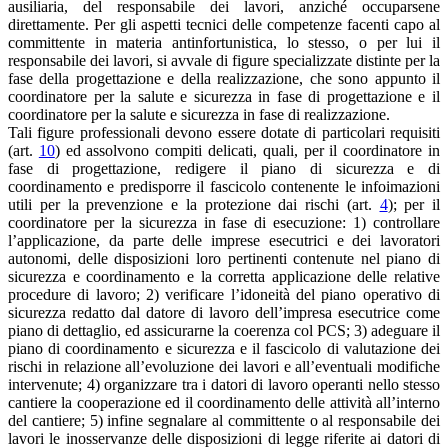
ausiliaria, del responsabile dei lavori, anziché occuparsene
direttamente. Per gli aspetti tecnici delle competenze facenti capo al
committente in materia antinfortunistica, lo stesso, o per lui il
responsabile dei lavori, si avvale di figure specializzate distinte per la
fase della progettazione e della realizzazione, che sono appunto il
coordinatore per la salute e sicurezza in fase di progettazione e il
coordinatore per la salute e sicurezza in fase di realizzazione.
Tali figure professionali devono essere dotate di particolari requisiti
(art.
10
) ed assolvono compiti delicati, quali, per il coordinatore in
fase di progettazione, redigere il piano di sicurezza e di
coordinamento e predisporre il fascicolo contenente le infoimazioni
utili per la prevenzione e la protezione dai rischi (art.
4
); per il
coordinatore per la sicurezza in fase di esecuzione: 1) controllare
l’applicazione, da parte delle imprese esecutrici e dei lavoratori
autonomi, delle disposizioni loro pertinenti contenute nel piano di
sicurezza e coordinamento e la corretta applicazione delle relative
procedure di lavoro; 2) verificare l’idoneità del piano operativo di
sicurezza redatto dal datore di lavoro dell’impresa esecutrice come
piano di dettaglio, ed assicurarne la coerenza col PCS; 3) adeguare il
piano di coordinamento e sicurezza e il fascicolo di valutazione dei
rischi in relazione all’evoluzione dei lavori e all’eventuali modifiche
intervenute; 4) organizzare tra i datori di lavoro operanti nello stesso
cantiere la cooperazione ed il coordinamento delle attività all’interno
del cantiere; 5) infine segnalare al committente o al responsabile dei
lavori le inosservanze delle disposizioni di legge riferite ai datori di