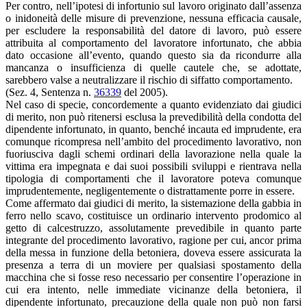
Per contro, nell’ipotesi di infortunio sul lavoro originato dall’assenza
o inidoneità delle misure di prevenzione, nessuna efficacia causale,
per escludere la responsabilità del datore di lavoro, può essere
attribuita al comportamento del lavoratore infortunato, che abbia
dato occasione all’evento, quando questo sia da ricondurre alla
mancanza o insufficienza di quelle cautele che, se adottate,
sarebbero valse a neutralizzare il rischio di siffatto comportamento.
(Sez. 4, Sentenza n.
36339
del 2005).
Nel caso di specie, concordemente a quanto evidenziato dai giudici
di merito, non può ritenersi esclusa la prevedibilità della condotta del
dipendente infortunato, in quanto, benché incauta ed imprudente, era
comunque ricompresa nell’ambito del procedimento lavorativo, non
fuoriusciva dagli schemi ordinari della lavorazione nella quale la
vittima era impegnata e dai suoi possibili sviluppi e rientrava nella
tipologia di comportamenti che il lavoratore poteva comunque
imprudentemente, negligentemente o distrattamente porre in essere.
Come affermato dai giudici di merito, la sistemazione della gabbia in
ferro nello scavo, costituisce un ordinario intervento prodomico al
getto di calcestruzzo, assolutamente prevedibile in quanto parte
integrante del procedimento lavorativo, ragione per cui, ancor prima
della messa in funzione della betoniera, doveva essere assicurata la
presenza a terra di un moviere per qualsiasi spostamento della
macchina che si fosse reso necessario per consentire l’operazione in
cui era intento, nelle immediate vicinanze della betoniera, il
dipendente infortunato, precauzione della quale non può non farsi