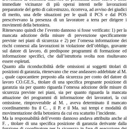
immediate vicinanze di più operai intenti nelle lavorazioni
preparatorie del getto di calcestruzzo, ricorreva, ad avviso dei giudici
di merito, una delle situazioni per le quali il PCS e dal POS
prescrivevano la presenza di un lavoratore a terra per dirigere i
movimenti della betoniera.
Ritenevano quindi che l’evento dannoso si fosse verificato: 1) per la
mancata adozione della misure di prevenzione specificamente
previste nei piani di sicurezza e 2) per l’omessa informazione dei
rischi connessi alla lavorazioni in violazione dell’obbligo, gravante
sul datore di lavoro, di predispone programmi di formazione ed
informazione specifici, che dall’istruttoria svolta non risultavano
essere espletati.
Quanto alla riconducibilità delle omissioni ai soggetti titolari di
posizioni di garanzia, ritenevano che esse andassero addebitate al M.
, quale capocantiere preposto alla sicurezza per conto del datore di
lavoro CO.GE.S., titolare di una specifica pregnante posizione di
garanzia sia per quanto riguarda l’omessa adozione delle misure di
sicurezza previste nei piani, sia per quanto riguarda la mancata
attuazione dei programmi di informazione dei lavoratori, la cui
omissione, rimproverabile al M. , aveva determinato il mancato
coordinamento fra il C. , il P. e il Ma. sui tempi e modalità di
movimentazione della betoniera da cui era scaturito l’incidente.
Ma la responsabilità dell’evento dannoso andava attribuita anche al
F. , titolare di una specifica posizione di garanzia derivante dalla
funzione di coordinatore per la sicurezza in fase di esecuzione dei