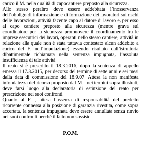
carico il M. nella qualità di capocantiere preposto alla sicurezza.
Allo stesso peraltro deve essere addebitata l’inosservanza
dell’obbligo di informazione e di formazione dei lavoratori sui rischi
delle lavorazioni, attività facente capo al datore di lavoro e, per esso
al capo cantiere preposto alla sicurezza (mentre grava sul
coordinatore per la sicurezza promuovere il coordinamento fra le
imprese esecutrici dei lavori, operanti nello stesso cantiere, attività in
relazione alla quale non è stata tuttavia contestato alcun addebito a
carico del F. nell’imputazione) essendo risultato dall’istruttoria
dibattimentale richiamata nella sentenza impugnata, l’assoluta
insufficienza di tale attività.
Il reato si è prescritto il 18.3.2016, dopo la sentenza di appello
emessa il 17.3.2015, per decorso del termine di sette anni e sei mesi
dalla data di commissione del 18.9.07. Attesa la non manifesta
infondatezza del ricorso proposto dal M. , nei termini sopra illustrati,
deve farsi luogo alla declaratoria di estinzione del reato per
prescrizione nei suoi confronti.
Quanto al F. , attesa l’assenza di responsabilità del predetto
ricorrente connessa alla posizione di garanzia rivestita, come sopra
accertata, la sentenza impugnata deve essere annullata senza rinvio
nei suoi confronti perché il fatto non sussiste.
P.Q.M.