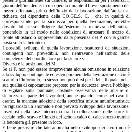
presente giornalmente sul cantiere, la responsabilità per l’assenza, il
giorno dell’incidente, di un operaio durante il breve spostamento del
mezzo effettuato, prima dell’inizio della lavorazione, dall’autista su
richiesta del dipendente della CO.GE.S. C. , che, in qualità di
corresponsabile per la sicurezza per quella lavorazione, avrebbe
dovuto lui stesso dirigere dall’esterno la manovra dell’autista,
ponendolo in tal modo nelle condizioni di arrestare il mezzo di
fronte all’ostacolo rappresentato dalla presenza del P. con la gamba
posta sotto la betoniera.
I possibili sviluppi di quella lavorazione, scaturenti da situazioni
contingenti non prevedibili, non rientravano nell’ambito delle
competenze del coordinatore per la sicurezza.
Diversa è la posizione del M. .
Se al F. non può essere rimproverata alcuna omissione in relazione
allo sviluppo contingente ed estemporaneo della lavorazione da cui è
scaturito l’infortunio, lo stesso non può dirsi per il M. , il quale, nella
sua qualità di capocantiere preposto per la sicurezza, aveva l’obbligo
di vigilare sulla puntuale, costante osservanza delle misure di
sicurezza da parte dei lavoratori, anche quando, come nel caso in
esame, la mancata adozione della specifica misura antinfortunistica
ha riguardato un anomalo e non previsto sviluppo della lavorazione,
inseritosi nella fase intermedia fra la collocazione delle barre in
acciaio nello scavo e l’inizio del getto a caldo di calcestruzzo tramite
la betoniera già presente in loco.
È bene precisare che tale anomalia nello sviluppo dei lavori non è