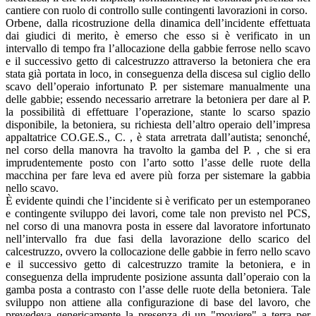
cantiere con ruolo di controllo sulle contingenti lavorazioni in corso.
Orbene, dalla ricostruzione della dinamica dell’incidente effettuata
dai giudici di merito, è emerso che esso si è verificato in un
intervallo di tempo fra l’allocazione della gabbie ferrose nello scavo
e il successivo getto di calcestruzzo attraverso la betoniera che era
stata già portata in loco, in conseguenza della discesa sul ciglio dello
scavo dell’operaio infortunato P. per sistemare manualmente una
delle gabbie; essendo necessario arretrare la betoniera per dare al P.
la possibilità di effettuare l’operazione, stante lo scarso spazio
disponibile, la betoniera, su richiesta dell’altro operaio dell’impresa
appaltatrice CO.GE.S., C. , è stata arretrata dall’autista; senonché,
nel corso della manovra ha travolto la gamba del P. , che si era
imprudentemente posto con l’arto sotto l’asse delle ruote della
macchina per fare leva ed avere più forza per sistemare la gabbia
nello scavo.
È evidente quindi che l’incidente si è verificato per un estemporaneo
e contingente sviluppo dei lavori, come tale non previsto nel PCS,
nel corso di una manovra posta in essere dal lavoratore infortunato
nell’intervallo fra due fasi della lavorazione dello scarico del
calcestruzzo, ovvero la collocazione delle gabbie in ferro nello scavo
e il successivo getto di calcestruzzo tramite la betoniera, e in
conseguenza della imprudente posizione assunta dall’operaio con la
gamba posta a contrasto con l’asse delle ruote della betoniera. Tale
sviluppo non attiene alla configurazione di base del lavoro, che
prevedeva genericamente la presenza di un "moviere" a terra per