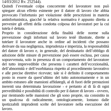
14/03/2012 Rv. 252544).
Quindi l’eventuale colpa concorrente del lavoratore non può
spiegare alcun effetto esimente per il datore di lavoro che abbia
provocato l’infortunio per violazione delle prescrizioni in materia
antinfortunistica, giacché la relativa normativa è appunto diretta a
prevenire gli effetti della condotta colposa dei lavoratori per la cui
tutela è dettata.
Proprio in considerazione della finalità delle norme sulla
prevenzione degli infortuni sul lavoro testè illustrate, dirette a
tutelare il lavoratore anche in ordine ad incidenti che possano
derivare da sua negligenza, imprudenza e imperizia, la responsabilità
del datore di lavoro e, in generale, del destinatario dell’obbligo di
adozione delle misure di prevenzione può essere esclusa, per causa
sopravvenuta, solo in presenza di un comportamento del lavoratore
del tutto imprevedibile che presenta i caratteri dell’eccezionalità,
dell’abnormità e dell’esorbitanza rispetto al procedimento lavorativo
e alle precise direttive ricevute; tale si è definito il comportamento
posto in essere da quest’ultimo del tutto autonomamente e in un
ambito estraneo alle mansioni affidategli, al di fuori delle prestazioni
inerenti una determinata lavorazione - e pertanto al di là di ogni
prevedibilità e possibilità di controllo per il datore di lavoro - ovvero,
pur rientrando nelle mansioni che gli sono proprie, sia consistito in
un qualcosa di radicalmente, ontologicamente, lontano dalle
ipotizzabili imprudenti scelte del lavoratore nella esecuzione del
lavoro.