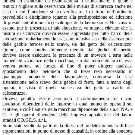
idonea ad esonerare da responsabilità il capocantiere, il quale è
tenuto a vigilare sulla osservanza delle misura di sicurezza anche nel
caso in cui l’incidente si sia verificato al di fuori dall’ordinario
prevedibile e disciplinato (quanto alla predisposizione ed adozione
di presidi antinfortunistici) sviluppo della lavorazione. Nel caso in
esame, pur in presenza di tale situazione, va tuttavia rilevato che la
misura di sicurezza doveva essere apprestata per tutto l’arco della
lavorazione unitariamente intesa, comprensiva sia della sistemazione
delle gabbie ferrose nello scavo, sia del getto del calcestruzzo.
Quindi, come condivisibilmente ritenuto dai giudici di merito,
doveva essere assicurata la presenza di un moviere a terra nelle
immediate vicinanze della macchina, sin dal momento in cui essa
veniva portata sul luogo, al fine di poter dirigere qualsiasi
spostamento della betoniera che si fosse reso necessario in
qualunque momento della lavorazione, compresa la fase
sistemazione nello scavo delle gabbie di ferro, fatta a mano dagli
operai, in vista di quella successiva del getto a caldo del
calcestruzzo.
Doveva peraltro essere assicurato il coordinamento fra i vari
lavoratori dipendenti delle imprese in qual momento operanti sul
cantiere, e cioè l’autista della macchina dipendente della s.n.c. NA. e
C. e gli operai dipendenti della impresa appaltatrice dei lavori
stradali CO.GE.S. s.r.l..
Sono state svolte da parte della difesa del predetto imputato diffuse
argomentazioni in punto di nesso di causalità, in ordine alla condotta