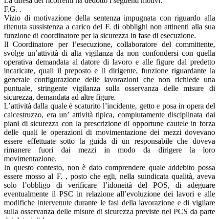
La difesa dei ricorrenti ha dedotto i seguenti motivi.
F.G. .
Vizio di motivazione della sentenza impugnata con riguardo alla
ritenuta sussistenza a carico del F. di obblighi non attinenti alla sua
funzione di coordinatore per la sicurezza in fase di esecuzione.
Il Coordinatore per l’esecuzione, collaboratore del committente,
svolge un’attività di alta vigilanza da non confondersi con quella
operativa demandata al datore di lavoro e alle figure dal predetto
incaricate, quali il preposto e il dirigente, funzione riguardante la
generale configurazione delle lavorazioni che non richiede una
puntuale, stringente vigilanza sulla osservanza delle misure di
sicurezza, demandata ad altre figure.
L’attività dalla quale è scaturito l’incidente, getto e posa in opera del
calcestruzzo, era un’ attività tipica, compiutamente disciplinata dai
piani di sicurezza con la prescrizione di opportune cautele in forza
delle quali le operazioni di movimentazione dei mezzi dovevano
essere effettuate sotto la guida di un responsabile che doveva
rimanere fuori dai mezzi in modo da dirigere la loro
movimentazione.
In questo contesto, non è dato comprendere quale addebito possa
essere mosso al F. , posto che egli, nella suindicata qualità, aveva
solo l’obbligo di verificare l’idoneità del POS, di adeguare
eventualmente il PSC in relazione all’evoluzione dei lavori e alle
modifiche intervenute durante le fasi della lavorazione e di vigilare
sulla osservanza delle misure di sicurezza previste nel PCS da parte