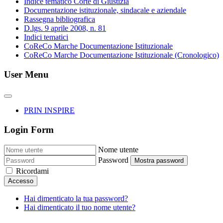
Indice tematico Corte di Giustizia
Documentazione istituzionale, sindacale e aziendale
Rassegna bibliografica
D.lgs. 9 aprile 2008, n. 81
Indici tematici
CoReCo Marche Documentazione Istituzionale
CoReCo Marche Documentazione Istituzionale (Cronologico)
User Menu
PRIN INSPIRE
Login Form
Nome utente
Password
Mostra password
Ricordami
Accesso
Hai dimenticato la tua password?
Hai dimenticato il tuo nome utente?