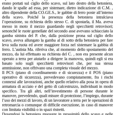
erano portati sul ciglio dello scavo, sul lato destro della betoniera,
dando le spalle ad essa, per sistemare, dietro indicazione di C.M. ,
altro dipendente della CO.GE.S., le gabbie di ferro poste all’interno
della scavo. Poiché la presenza della betoniera intralciava
l’operazione, su richiesta dello stesso C. di spostarla, il Ma. aveva
messo in moto il mezzo guardando negli specchietti retrovisori;
senonché le ruote gemellate del secondo asse avevano schiacciato la
gamba sinistra del P. che, dalla posizione prona sul ciglio dello
scavo, aveva allungato la gamba al di sotto della betoniera per fare
leva sulla ruota ed avere maggiore forza nel sistemare la gabbia di
ferro. L’autista Ma. riferiva che, al momento dello spostamento del
mezzo, da lui effettuato su richiesta del C. , non era presente alcun
operaio a terra per aiutarlo a dirigere la manovra, quindi egli si era
basato solo sugli specchietti retrovisori che, per sua stessa
ammissione, non offrivano una completa visuale del mezzo.
Il PCS (piano di coordinamento e di sicurezza) e il POS (piano
operativo di sicurezza), prevedevano compiutamente, fra i rischi
connessi alle lavorazioni, anche quello relativo alla posa in opera di
armatura di acciaio e del getto di calcestruzzo, individuati in modo
specifico. Tra gli altri, nell’investimento di persone durante le
manovre, prevedendo, quali misure di protezione, l’impiego, durante
l’uso dei mezzi di lavoro, di un lavoratore a terra per le operazioni di
retromarcia o comunque di difficile esecuzione, in caso di manovre
con limitata visibilità o in spazi ristretti.
Dovendosi la betoniera muovere in prossimità dello scavo e nelle