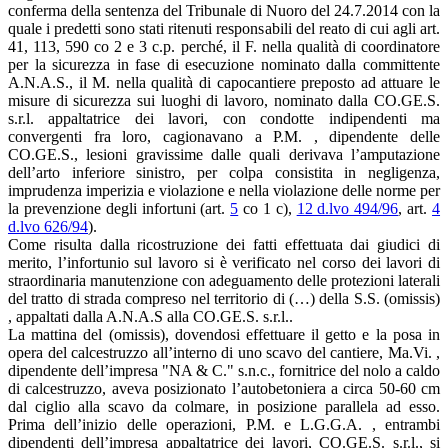
conferma della sentenza del Tribunale di Nuoro del 24.7.2014 con la
quale i predetti sono stati ritenuti responsabili del reato di cui agli art.
41, 113, 590 co 2 e 3 c.p. perché, il F. nella qualità di coordinatore
per la sicurezza in fase di esecuzione nominato dalla committente
A.N.A.S., il M. nella qualità di capocantiere preposto ad attuare le
misure di sicurezza sui luoghi di lavoro, nominato dalla CO.GE.S.
s.r.l. appaltatrice dei lavori, con condotte indipendenti ma
convergenti fra loro, cagionavano a P.M. , dipendente delle
CO.GE.S., lesioni gravissime dalle quali derivava l’amputazione
dell’arto inferiore sinistro, per colpa consistita in negligenza,
imprudenza imperizia e violazione e nella violazione delle norme per
la prevenzione degli infortuni (art.
5
co 1 c),
12 d.lvo 494/96
, art.
4
d.lvo 626/94
).
Come risulta dalla ricostruzione dei fatti effettuata dai giudici di
merito, l’infortunio sul lavoro si è verificato nel corso dei lavori di
straordinaria manutenzione con adeguamento delle protezioni laterali
del tratto di strada compreso nel territorio di (…) della S.S. (omissis)
, appaltati dalla A.N.A.S alla CO.GE.S. s.r.l..
La mattina del (omissis), dovendosi effettuare il getto e la posa in
opera del calcestruzzo all’interno di uno scavo del cantiere, Ma.Vi. ,
dipendente dell’impresa "NA & C." s.n.c., fornitrice del nolo a caldo
di calcestruzzo, aveva posizionato l’autobetoniera a circa 50-60 cm
dal ciglio alla scavo da colmare, in posizione parallela ad esso.
Prima dell’inizio delle operazioni, P.M. e L.G.G.A. , entrambi
dipendenti dell’impresa appaltatrice dei lavori, CO.GE.S. s.r.l., si