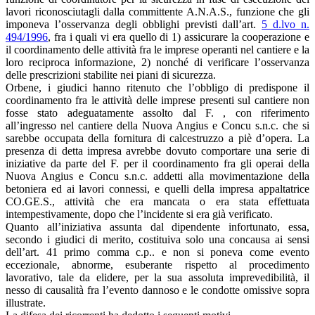
lavori riconosciutagli dalla committente A.N.A.S., funzione che gli
imponeva l’osservanza degli obblighi previsti dall’art.
5 d.lvo n.
494/1996
, fra i quali vi era quello di 1) assicurare la cooperazione e
il coordinamento delle attività fra le imprese operanti nel cantiere e la
loro reciproca informazione, 2) nonché di verificare l’osservanza
delle prescrizioni stabilite nei piani di sicurezza.
Orbene, i giudici hanno ritenuto che l’obbligo di predispone il
coordinamento fra le attività delle imprese presenti sul cantiere non
fosse stato adeguatamente assolto dal F. , con riferimento
all’ingresso nel cantiere della Nuova Angius e Concu s.n.c. che si
sarebbe occupata della fornitura di calcestruzzo a piè d’opera. La
presenza di detta impresa avrebbe dovuto comportare una serie di
iniziative da parte del F. per il coordinamento fra gli operai della
Nuova Angius e Concu s.n.c. addetti alla movimentazione della
betoniera ed ai lavori connessi, e quelli della impresa appaltatrice
CO.GE.S., attività che era mancata o era stata effettuata
intempestivamente, dopo che l’incidente si era già verificato.
Quanto all’iniziativa assunta dal dipendente infortunato, essa,
secondo i giudici di merito, costituiva solo una concausa ai sensi
dell’art. 41 primo comma c.p.. e non si poneva come evento
eccezionale, abnorme, esuberante rispetto al procedimento
lavorativo, tale da elidere, per la sua assoluta imprevedibilità, il
nesso di causalità fra l’evento dannoso e le condotte omissive sopra
illustrate.