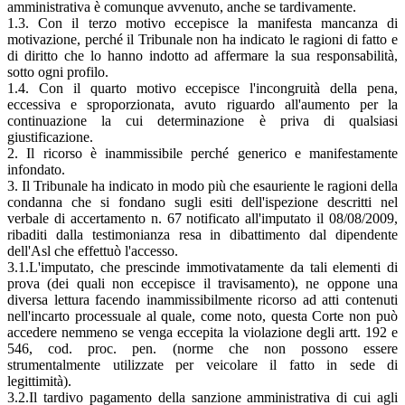
amministrativa è comunque avvenuto, anche se tardivamente.
1.3. Con il terzo motivo eccepisce la manifesta mancanza di
motivazione, perché il Tribunale non ha indicato le ragioni di fatto e
di diritto che lo hanno indotto ad affermare la sua responsabilità,
sotto ogni profilo.
1.4. Con il quarto motivo eccepisce l'incongruità della pena,
eccessiva e sproporzionata, avuto riguardo all'aumento per la
continuazione la cui determinazione è priva di qualsiasi
giustificazione.
2. Il ricorso è inammissibile perché generico e manifestamente
infondato.
3. Il Tribunale ha indicato in modo più che esauriente le ragioni della
condanna che si fondano sugli esiti dell'ispezione descritti nel
verbale di accertamento n. 67 notificato all'imputato il 08/08/2009,
ribaditi dalla testimonianza resa in dibattimento dal dipendente
dell'Asl che effettuò l'accesso.
3.1.L'imputato, che prescinde immotivatamente da tali elementi di
prova (dei quali non eccepisce il travisamento), ne oppone una
diversa lettura facendo inammissibilmente ricorso ad atti contenuti
nell'incarto processuale al quale, come noto, questa Corte non può
accedere nemmeno se venga eccepita la violazione degli artt. 192 e
546, cod. proc. pen. (norme che non possono essere
strumentalmente utilizzate per veicolare il fatto in sede di
legittimità).
3.2.Il tardivo pagamento della sanzione amministrativa di cui agli