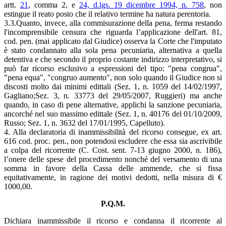
artt.
21
, comma 2, e
24, d.lgs. 19 dicembre 1994, n. 758
, non
estingue il reato posto che il relativo termine ha natura perentoria.
3.3.Quanto, invece, alla commisurazione della pena, ferma restando
l'incomprensibile censura che riguarda l’applicazione dell'art. 81,
cod. pen. (mai applicato dal Giudice) osserva la Corte che l'imputato
è stato condannato alla sola pena pecuniaria, alternativa a quella
detentiva e che secondo il proprio costante indirizzo interpretativo, si
può far ricorso esclusivo a espressioni del tipo: "pena congrua",
"pena equa", "congruo aumento", non solo quando il Giudice non si
discosti molto dai minimi edittali (Sez. 1, n. 1059 del 14/02/1997,
Gagliano;Sez. 3, n. 33773 del 29/05/2007, Ruggieri) ma anche
quando, in caso di pene alternative, applichi la sanzione pecuniaria,
ancorché nel suo massimo edittale (Sez. 1, n. 40176 del 01/10/2009,
Russo; Sez. 1, n. 3632 del 17/01/1995, Capelluto).
4. Alla declaratoria di inammissibilità del ricorso consegue, ex art.
616 cod. proc. pen., non potendosi escludere che essa sia ascrivibile
a colpa del ricorrente (C. Cost. sent. 7-13 giugno 2000, n. 186),
l’onere delle spese del procedimento nonché del versamento di una
somma in favore della Cassa delle ammende, che si fissa
equitativamente, in ragione dei motivi dedotti, nella misura di €
1000,00.
P.Q.M.
Dichiara inammissibile il ricorso e condanna il ricorrente al