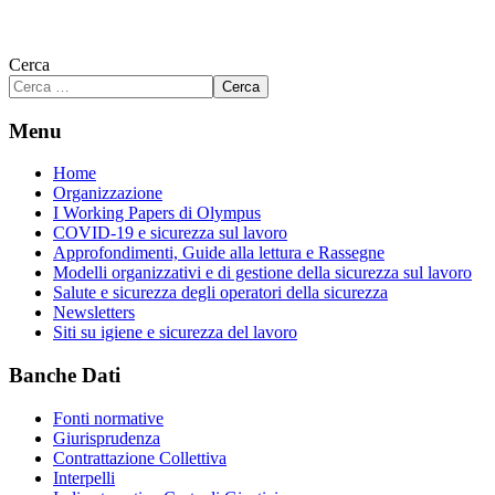
Cerca
Cerca
Menu
Home
Organizzazione
I Working Papers di Olympus
COVID-19 e sicurezza sul lavoro
Approfondimenti, Guide alla lettura e Rassegne
Modelli organizzativi e di gestione della sicurezza sul lavoro
Salute e sicurezza degli operatori della sicurezza
Newsletters
Siti su igiene e sicurezza del lavoro
Banche Dati
Fonti normative
Giurisprudenza
Contrattazione Collettiva
Interpelli