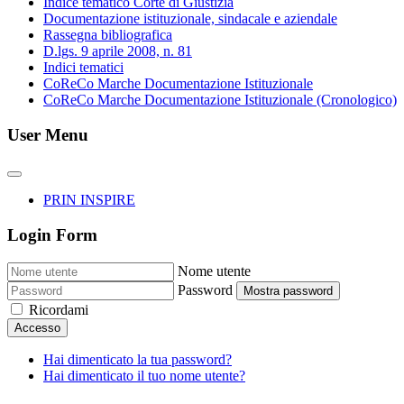
Indice tematico Corte di Giustizia
Documentazione istituzionale, sindacale e aziendale
Rassegna bibliografica
D.lgs. 9 aprile 2008, n. 81
Indici tematici
CoReCo Marche Documentazione Istituzionale
CoReCo Marche Documentazione Istituzionale (Cronologico)
User Menu
PRIN INSPIRE
Login Form
Nome utente
Password
Mostra password
Ricordami
Accesso
Hai dimenticato la tua password?
Hai dimenticato il tuo nome utente?