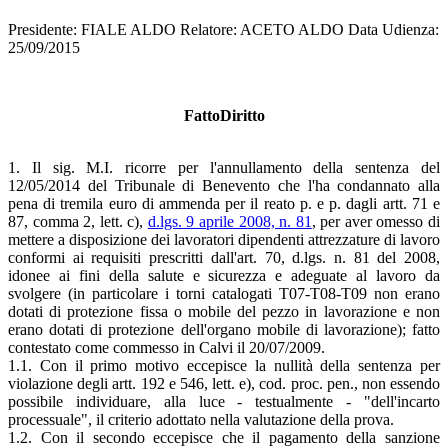
Presidente: FIALE ALDO Relatore: ACETO ALDO Data Udienza:
25/09/2015
FattoDiritto
1. Il sig. M.I. ricorre per l'annullamento della sentenza del
12/05/2014 del Tribunale di Benevento che l'ha condannato alla
pena di tremila euro di ammenda per il reato p. e p. dagli artt. 71 e
87, comma 2, lett. c),
d.lgs. 9 aprile 2008, n. 81
, per aver omesso di
mettere a disposizione dei lavoratori dipendenti attrezzature di lavoro
conformi ai requisiti prescritti dall'art. 70, d.lgs. n. 81 del 2008,
idonee ai fini della salute e sicurezza e adeguate al lavoro da
svolgere (in particolare i torni catalogati T07-T08-T09 non erano
dotati di protezione fissa o mobile del pezzo in lavorazione e non
erano dotati di protezione dell'organo mobile di lavorazione); fatto
contestato come commesso in Calvi il 20/07/2009.
1.1. Con il primo motivo eccepisce la nullità della sentenza per
violazione degli artt. 192 e 546, lett. e), cod. proc. pen., non essendo
possibile individuare, alla luce - testualmente - "dell'incarto
processuale", il criterio adottato nella valutazione della prova.
1.2. Con il secondo eccepisce che il pagamento della sanzione