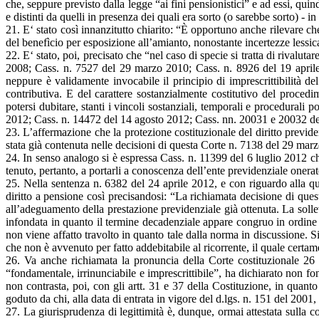
che, seppure previsto dalla legge “ai fini pensionistici” e ad essi, qu
e distinti da quelli in presenza dei quali era sorto (o sarebbe sorto) - in
21. E‘ stato così innanzitutto chiarito: “È opportuno anche rilevare che
del benefìcio per esposizione all’amianto, nonostante incertezze lessical
22. E‘ stato, poi, precisato che “nel caso di specie si tratta di rivalu
2008; Cass. n. 7527 del 29 marzo 2010; Cass. n. 8926 del 19 april
neppure è validamente invocabile il principio di imprescrittibilità del
contributiva. E del carattere sostanzialmente costitutivo del proced
potersi dubitare, stanti i vincoli sostanziali, temporali e procedurali
2012; Cass. n. 14472 del 14 agosto 2012; Cass. nn. 20031 e 20032 de
23. L’affermazione che la protezione costituzionale del diritto previden
stata già contenuta nelle decisioni di questa Corte n. 7138 del 29 ma
24. In senso analogo si è espressa Cass. n. 11399 del 6 luglio 2012 che
tenuto, pertanto, a portarli a conoscenza dell’ente previdenziale oner
25. Nella sentenza n. 6382 del 24 aprile 2012, e con riguardo alla que
diritto a pensione così precisandosi: “La richiamata decisione di que
all’adeguamento della prestazione previdenziale già ottenuta. La solle
infondata in quanto il termine decadenziale appare congruo in ordine ad
non viene affatto travolto in quanto tale dalla norma in discussione. Si
che non è avvenuto per fatto addebitabile al ricorrente, il quale certame
26. Va anche richiamata la pronuncia della Corte costituzionale 26 
“fondamentale, irrinunciabile e imprescrittibile”, ha dichiarato non f
non contrasta, poi, con gli artt. 31 e 37 della Costituzione, in quan
goduto da chi, alla data di entrata in vigore del d.lgs. n. 151 del 2001,
27. La giurisprudenza di legittimità è, dunque, ormai attestata sulla c