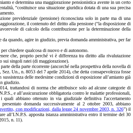
amianto e determina una maggiorazione pensionistica avente in un certo
ntalità, “costituisce una situazione giuridica dotata di una sua precisa
tamento.
azione previdenziale (pensione) riconosciuta solo in parte ma di una
ggiorazione, il contenuto del diritto alla pensione (“la disposizione di
favorevole di calcolo della contribuzione per la determinazione della
e da quando, agire in giudizio, previa domanda amministrativa, per far
ì per chiedere qualcosa di nuovo e di autonomo.
re che, proprio perché vi è differenza tra diritto alla rivalutazione
lo sui singoli ratei (di maggiorazione).
parte della parte ricorrente (ancorché nella prospettiva della novella di
s., Sez. Un., n. 8053 del 7 aprile 2014), che detta consapevolezza fosse
 in sussistenza delle medesime condizioni di esposizione all’amianto già
e in giudizio.
014, trattandosi di norma che attribuisce solo ad alcune categorie di
.N.P.S., e all’assicurazione obbligatoria contro le malattie professionali,
 i quali abbiano ottenuto in via giudiziale definitiva l'accertamento
ndo presentato domanda successivamente al 2 ottobre 2003, abbiano
nvertito, con modificazioni, dalla legge 24 novembre 2003, n. 326
”) il
re all’I.N.P.S. apposita istanza amministrativa entro il termine del 30
2015, n. 11).