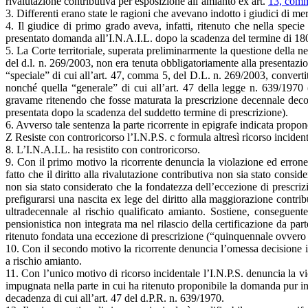
rivalutazione contributiva per esposizione all’amianto ex art.
13, comm
3. Differenti erano state le ragioni che avevano indotto i giudici di m
4. Il giudice di primo grado aveva, infatti, ritenuto che nella speci
presentato domanda all’I.N.A.I.L. dopo la scadenza del termine di 180 
5. La Corte territoriale, superata preliminarmente la questione della ne
del d.l. n. 269/2003, non era tenuta obbligatoriamente alla presentazi
“speciale” di cui all’art. 47, comma 5, del D.L. n. 269/2003, converti
nonché quella “generale” di cui all’art. 47 della legge n. 639/1970
gravame ritenendo che fosse maturata la prescrizione decennale decorre
presentata dopo la scadenza del suddetto termine di prescrizione).
6. Avverso tale sentenza la parte ricorrente in epigrafe indicata propo
Z Resiste con controricorso l’I.N.P.S. c formula altresì ricorso inciden
8. L’I.N.A.I.L. ha resistito con controricorso.
9. Con il primo motivo la ricorrente denuncia la violazione ed erronea
fatto che il diritto alla rivalutazione contributiva non sia stato consi
non sia stato considerato che la fondatezza dell’eccezione di prescriz
prefigurarsi una nascita ex lege del diritto alla maggiorazione contri
ultradecennale al rischio qualificato amianto. Sostiene, conseguent
pensionistica non integrata ma nel rilascio della certificazione da part
ritenuto fondata una eccezione di prescrizione (“quinquennale ovvero d
10. Con il secondo motivo la ricorrente denuncia l’omessa decisione i
a rischio amianto.
11. Con l’unico motivo di ricorso incidentale l’I.N.P.S. denuncia la vio
impugnata nella parte in cui ha ritenuto proponibile la domanda pur in
decadenza di cui all’art. 47 del d.P.R. n. 639/1970.