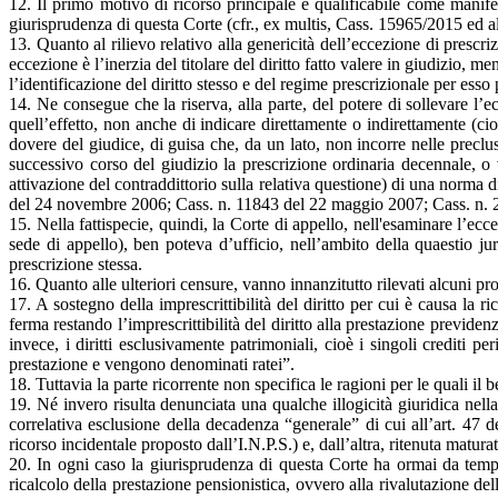
12. Il primo motivo di ricorso principale è qualificabile come manife
giurisprudenza di questa Corte (cfr., ex multis, Cass. 15965/2015 ed a
13. Quanto al rilievo relativo alla genericità dell’eccezione di prescr
eccezione è l’inerzia del titolare del diritto fatto valere in giudizio, m
l’identificazione del diritto stesso e del regime prescrizionale per esso 
14. Ne consegue che la riserva, alla parte, del potere di sollevare l’e
quell’effetto, non anche di indicare direttamente o indirettamente (cioè
dovere del giudice, di guisa che, da un lato, non incorre nelle preclu
successivo corso del giudizio la prescrizione ordinaria decennale, o vi
attivazione del contraddittorio sulla relativa questione) di una norma
del 24 novembre 2006; Cass. n. 11843 del 22 maggio 2007; Cass. n. 2
15. Nella fattispecie, quindi, la Corte di appello, nell'esaminare l’ec
sede di appello), ben poteva d’ufficio, nell’ambito della quaestio ju
prescrizione stessa.
16. Quanto alle ulteriori censure, vanno innanzitutto rilevati alcuni prof
17. A sostegno della imprescrittibilità del diritto per cui è causa la
ferma restando l’imprescrittibilità del diritto alla prestazione previde
invece, i diritti esclusivamente patrimoniali, cioè i singoli crediti
prestazione e vengono denominati ratei”.
18. Tuttavia la parte ricorrente non specifica le ragioni per le quali il 
19. Né invero risulta denunciata una qualche illogicità giuridica nell
correlativa esclusione della decadenza “generale” di cui all’art. 47 d
ricorso incidentale proposto dall’I.N.P.S.) e, dall’altra, ritenuta matura
20. In ogni caso la giurisprudenza di questa Corte ha ormai da tempo
ricalcolo della prestazione pensionistica, ovvero alla rivalutazione de