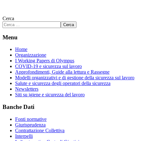
Cerca
Cerca
Menu
Home
Organizzazione
I Working Papers di Olympus
COVID-19 e sicurezza sul lavoro
Approfondimenti, Guide alla lettura e Rassegne
Modelli organizzativi e di gestione della sicurezza sul lavoro
Salute e sicurezza degli operatori della sicurezza
Newsletters
Siti su igiene e sicurezza del lavoro
Banche Dati
Fonti normative
Giurisprudenza
Contrattazione Collettiva
Interpelli