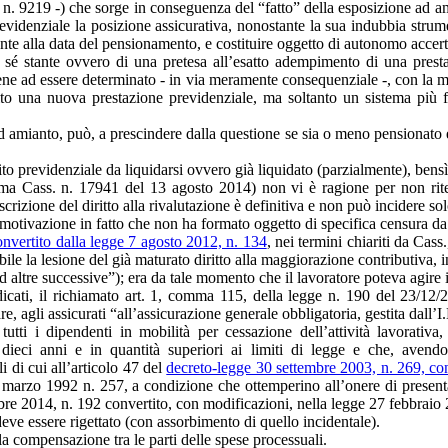
3, n. 9219 -) che sorge in conseguenza del “fatto” della esposizione ad 
evidenziale la posizione assicurativa, nonostante la sua indubbia strume
ente alla data del pensionamento, e costituire oggetto di autonomo accer
a sé stante ovvero di una pretesa all’esatto adempimento di una prest
viene ad essere determinato - in via meramente consequenziale -, con la ma
uito una nuova prestazione previdenziale, ma soltanto un sistema più 
ad amianto, può, a prescindere dalla questione se sia o meno pensionato 
o previdenziale da liquidarsi ovvero già liquidato (parzialmente), bens
ma Cass. n. 17941 del 13 agosto 2014) non vi è ragione per non ritene
rescrizione del diritto alla rivalutazione è definitiva e non può incidere so
a motivazione in fatto che non ha formato oggetto di specifica censura da 
onvertito dalla legge 7 agosto 2012, n. 134
, nei termini chiariti da Cas
ile la lesione del già maturato diritto alla maggiorazione contributiva,
 altre successive”); era da tale momento che il lavoratore poteva agir
dicati, il richiamato art. 1, comma 115, della legge n. 190 del 23/12/2
re, agli assicurati “all’assicurazione generale obbligatoria, gestita dall’I
utti i dipendenti in mobilità per cessazione dell’attività lavorativa,
 dieci anni e in quantità superiori ai limiti di legge e che, ave
 di cui all’articolo 47 del
decreto-legge 30 settembre 2003, n. 269, co
7 marzo 1992 n. 257, a condizione che ottemperino all’onere di presenta
re 2014, n. 192 convertito, con modificazioni, nella legge 27 febbraio 
deve essere rigettato (con assorbimento di quello incidentale).
 la compensazione tra le parti delle spese processuali.