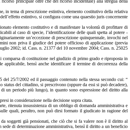
corso principale oltre che del ricorso incidentale) alla stregua della
, in tema di prescrizione estintiva, elemento costitutivo della relativa
si dell’effetto estintivo, si configura come una quaestio juris concernente
ionato elemento costitutivo e di manifestare la volontà di profittare di
abili al caso di specie, l’identificazione delle quali spetta al potere -
 originariamente un’eccezione di prescrizione quinquennale, invochi nel
ermini non priva il giudice del potere officioso di applicazione (previa
25 luglio 2002; id. Cass. n. 21377 del 10 novembre 2004; Cass. n. 25025
 di comparsa di costituzione nel giudizio di primo grado e riproposta in
e applicabile, bensì anche identificare il termine di decorrenza della
955 del 25/7/2002 ed il passaggio contenuto nella stessa secondo cui: “
no status del cittadino, si prescrivono (oppure da essi si può decadere),
 di un periodo più lungo), in quanto sono espressione del diritto alla
i presi in considerazione nella decisione sopra citata.
parte, ritenuta insussistenza di un obbligo di domanda amministrativa e
ulle quali, peraltro, non può dirsi formato il giudicato in ragione del
soggetti già pensionati, che ciò che si fa valere non è il diritto al
n sede di determinazione amministrativa, bensì il diritto a un beneficio