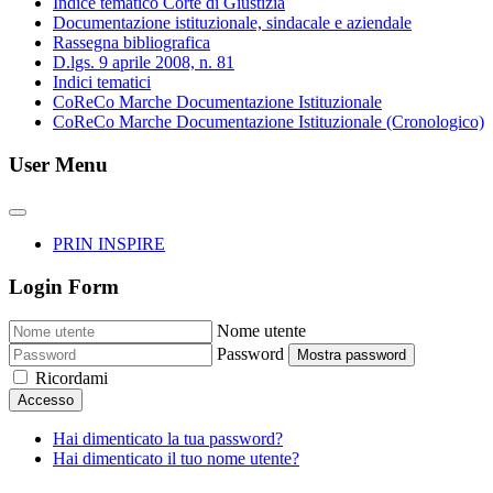
Indice tematico Corte di Giustizia
Documentazione istituzionale, sindacale e aziendale
Rassegna bibliografica
D.lgs. 9 aprile 2008, n. 81
Indici tematici
CoReCo Marche Documentazione Istituzionale
CoReCo Marche Documentazione Istituzionale (Cronologico)
User Menu
PRIN INSPIRE
Login Form
Nome utente
Password
Mostra password
Ricordami
Accesso
Hai dimenticato la tua password?
Hai dimenticato il tuo nome utente?