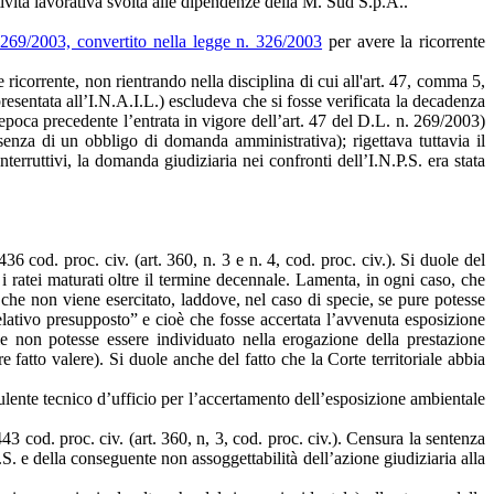
tività lavorativa svolta alle dipendenze della M. Sud S.p.A..
 269/2003, convertito nella legge n. 326/2003
per avere la ricorrente
 ricorrente, non rientrando nella disciplina di cui all'art. 47, comma 5,
esentata all’I.N.A.I.L.) escludeva che si fosse verificata la decadenza
epoca precedente l’entrata in vigore dell’art. 47 del D.L. n. 269/2003)
enza di un obbligo di domanda amministrativa); rigettava tuttavia il
erruttivi, la domanda giudiziaria nei confronti dell’I.N.P.S. era stata
 cod. proc. civ. (art. 360, n. 3 e n. 4, cod. proc. civ.). Si duole del
e i ratei maturati oltre il termine decennale. Lamenta, in ogni caso, che
 che non viene esercitato, laddove, nel caso di specie, se pure potesse
relativo presupposto” e cioè che fosse accertata l’avvenuta esposizione
le non potesse essere individuato nella erogazione della prestazione
e fatto valere). Si duole anche del fatto che la Corte territoriale abbia
lente tecnico d’ufficio per l’accertamento dell’esposizione ambientale
43 cod. proc. civ. (art. 360, n, 3, cod. proc. civ.). Censura la sentenza
. e della conseguente non assoggettabilità dell’azione giudiziaria alla