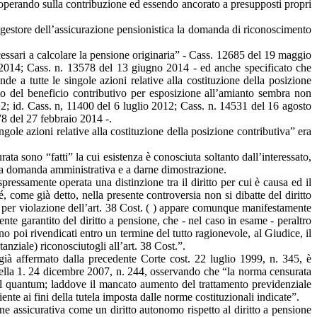
a, operando sulla contribuzione ed essendo ancorato a presupposti propri
uto gestore dell’assicurazione pensionistica la domanda di riconoscimento
necessari a calcolare la pensione originaria” - Cass. 12685 del 19 maggio
2014; Cass. n. 13578 del 13 giugno 2014 - ed anche specificato che
nde a tutte le singole azioni relative alla costituzione della posizione
nto del beneficio contributivo per esposizione all’amianto sembra non
2012; id. Cass. n, 11400 del 6 luglio 2012; Cass. n. 14531 del 16 agosto
8 del 27 febbraio 2014 -.
ngole azioni relative alla costituzione della posizione contributiva” era
ta sono “fatti” la cui esistenza è conosciuta soltanto dall’interessato,
sita domanda amministrativa e a darne dimostrazione.
ressamente operata una distinzione tra il diritto per cui è causa ed il
come già detto, nella presente controversia non si dibatte del diritto
47 per violazione dell’art. 38 Cost. ( ) appare comunque manifestamente
nte garantito del diritto a pensione, che - nel caso in esame - peraltro
no poi rivendicati entro un termine del tutto ragionevole, al Giudice, il
anziale) riconosciutogli all’art. 38 Cost.”.
già affermato dalla precedente Corte cost. 22 luglio 1999, n. 345, è
, della 1. 24 dicembre 2007, n. 244, osservando che “la norma censurata
 sul quantum; laddove il mancato aumento del trattamento previdenziale
ente ai fini della tutela imposta dalle norme costituzionali indicate”.
one assicurativa come un diritto autonomo rispetto al diritto a pensione