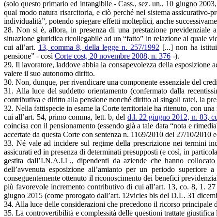
(solo questo primario ed intangibile - Cass., sez. un., 10 giugno 200
qual modo natura risarcitoria, e ciò perché nel sistema assicurativo-pr
individualità”, potendo spiegare effetti molteplici, anche successivam
28. Non si è, allora, in presenza di una prestazione previdenziale 
situazione giuridica ricollegabile ad un “fatto” in relazione al quale 
cui all’art.
13, comma 8, della legge n. 257/1992
[...] non ha istit
pensione” - così
Corte cost, 20 novembre 2008, n. 376
-).
29. Il lavoratore, laddove abbia la consapevolezza della esposizione 
valere il suo autonomo diritto.
30. Non, dunque, per rivendicare una componente essenziale del credit
31. Alla luce del suddetto orientamento (confermato dalla recentissi
contributiva e diritto alla pensione nonché diritto ai singoli ratei, la p
32. Nella fattispecie in esame la Corte territoriale ha ritenuto, con un
cui all’art. 54, primo comma, lett. b, del
d.l. 22 giugno 2012, n. 83, c
coincisa con il pensionamento (essendo già a tale data “nota e rimediab
accertate da questa Corte con sentenza n. 1169/2010 del 27/10/2010 ed
33. Né vale ad incidere sul regime della prescrizione nei termini in
assicurati ed in presenza di determinati presupposti (e così, in particola
gestita dall’I.N.A.I.L., dipendenti da aziende che hanno collocato t
dell’avvenuta esposizione all’amianto per un periodo superiore a
conseguentemente ottenuto il riconoscimento dei benefici previdenziali
più favorevole incremento contributivo di cui all’art. 13, co. 8, 1. 2
giugno 2015 (come prorogato dall’art. 12vicies bis del D.L. 31 dicemb
34. Alla luce delle considerazioni che precedono il ricorso principale 
35. La controvertibilità e complessità delle questioni trattate giustifica