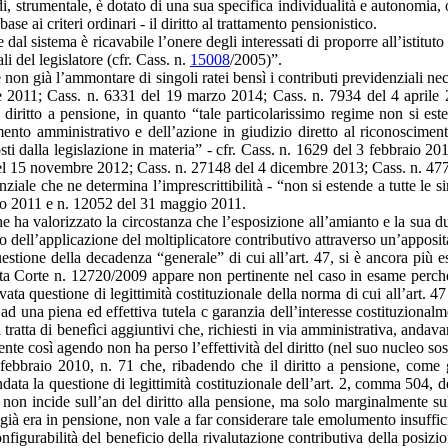
indi, strumentale, è dotato di una sua specifica individualità e autonomi
 base ai criteri ordinari - il diritto al trattamento pensionistico.
 dal sistema è ricavabile l’onere degli interessati di proporre all’istit
i del legislatore (cfr. Cass. n.
15008
/2005)”.
tare non già l’ammontare di singoli ratei bensì i contributi previdenziali 
e 2011; Cass. n. 6331 del 19 marzo 2014; Cass. n. 7934 del 4 aprile 
 diritto a pensione, in quanto “tale particolarissimo regime non si este
imento amministrativo e dell’azione in giudizio diretto al riconoscime
 posti dalla legislazione in materia” - cfr. Cass. n. 1629 del 3 febbraio 
l 15 novembre 2012; Cass. n. 27148 del 4 dicembre 2013; Cass. n. 477
ziale che ne determina l’imprescrittibilità - “non si estende a tutte le si
rzo 2011 e n. 12052 del 31 maggio 2011.
 ha valorizzato la circostanza che l’esposizione all’amianto e la sua dura
ato dell’applicazione del moltiplicatore contributivo attraverso un’appo
stione della decadenza “generale” di cui all’art. 47, si è ancora più esp
sta Corte n. 12720/2009 appare non pertinente nel caso in esame perché, 
vata questione di legittimità costituzionale della norma di cui all’art. 
 una piena ed effettiva tutela c garanzia dell’interesse costituzionalme
 tratta di benefìci aggiuntivi che, richiesti in via amministrativa, andava
nte così agendo non ha perso l’effettività del diritto (nel suo nucleo sost
febbraio 2010, n. 71 che, ribadendo che il diritto a pensione, come 
ondata la questione di legittimità costituzionale dell’art. 2, comma 504
to non incide sull’an del diritto alla pensione, ma solo marginalmente
 già era in pensione, non vale a far considerare tale emolumento insuffici
onfigurabilità del beneficio della rivalutazione contributiva della posizi