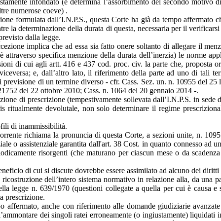
stamente infondato (e determina l’assorbimento del secondo motivo di ri
ltre numerose coeve) .
izione formulata dall’I.N.P.S., questa Corte ha già da tempo affermato che
entre la determinazione della durata di questa, necessaria per il verificar
previsto dalla legge.
ccezione implica che ad essa sia fatto onere soltanto di allegare il menz
 attraverso specifica menzione della durata dell’inerzia) le norme applic
sioni di cui agli artt. 416 e 437 cod. proc. civ. la parte che, proposta
ceversa; e, dall’altro lato, il riferimento della parte ad uno di tali t
 di previsione di un termine diverso - cfr. Cass. Sez. un. n. 10955 del 
1752 del 22 ottobre 2010; Cass. n. 1064 del 20 gennaio 2014 -.
cezione di prescrizione (tempestivamente sollevata dall’I.N.P.S. in sede
ris ritualmente devolutale, non solo determinare il regime prescrizional
ili di inammissibilità.
 ricorrente richiama la pronuncia di questa Corte, a sezioni unite, n. 10
nziale o assistenziale garantita dall'art. 38 Cost. in quanto connesso ad u
 periodicamente risorgenti (che maturano per ciascun mese o da scadenza
beneficio di cui si discute dovrebbe essere assimilato ad alcuno dei diritt
a ricostruzione dell’intero sistema normativo in relazione alla, da una 
ella legge n. 639/1970 (questioni collegate a quella per cui è causa e s
ta prescrizione.
 affermato, anche con riferimento alle domande giudiziarie avanzate da 
ll’ammontare dei singoli ratei erroneamente (o ingiustamente) liquidati i