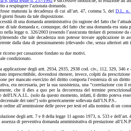
a 8, della legge n. 257/1992
e successive modifiche, in relazione all’at
erito a respingere l’azionata domanda.
e fosse maturata la decadenza di cui all’art. 47, comma 5, del
D.L. n.
giorni fissato da tale disposizione.
cessità di una domanda amministrativa (in ragione del fatto che l’attuale
one di tale domanda e, comunque, del fatto che una domanda era stata pr
to nella legge n. 326/2003 (essendo l’assicurata titolare di pensione da 
 (ritenendo che tale decadenza non potesse trovare applicazione in ass
nte dalla data di pensionamento (rilevando che, senza ulteriori atti int
ne ricorso per cassazione fondato su due motivi.
tale condizionato.
 applicazione degli artt. 2934, 2935, 2938 cod. civ., 112, 329, 346 e 436
derato imprescrittibile, dovendosi ritenere, invece, colpiti da prescrizion
ione per mancato esercizio del diritto comporta l’esistenza di un diritto
butiva, era necessaria, per la sua sussistenza, una “correlazione con il 
emente, che il dies a quo per la decorrenza del termine prescriziona
e dell'I.N.A.I.L. (solo da questo momento, infatti, il diritto poteva esser
ecennale dei ratei”) solo genericamente sollevata dall’I.N.P.S..
n ordine all’ammissione delle prove per testi ed alla nomina di un consu
lazione degli artt. 7 e 8 della legge 11 agosto 1973, n. 533 e dell’art. 4
 assenza di preventiva domanda amministrativa di prestazione all’I.N.P.S