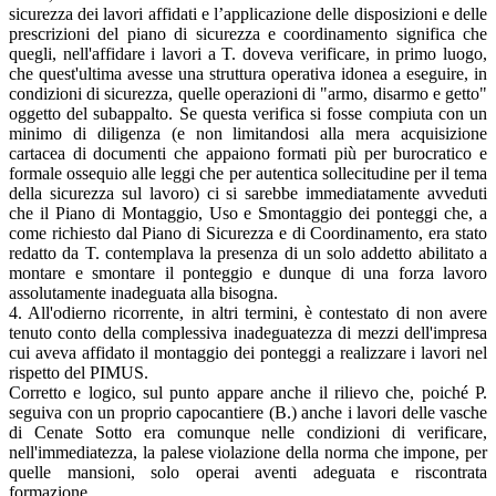
sicurezza dei lavori affidati e l’applicazione delle disposizioni e delle
prescrizioni del piano di sicurezza e coordinamento significa che
quegli, nell'affidare i lavori a T. doveva verificare, in primo luogo,
che quest'ultima avesse una struttura operativa idonea a eseguire, in
condizioni di sicurezza, quelle operazioni di "armo, disarmo e getto"
oggetto del subappalto. Se questa verifica si fosse compiuta con un
minimo di diligenza (e non limitandosi alla mera acquisizione
cartacea di documenti che appaiono formati più per burocratico e
formale ossequio alle leggi che per autentica sollecitudine per il tema
della sicurezza sul lavoro) ci si sarebbe immediatamente avveduti
che il Piano di Montaggio, Uso e Smontaggio dei ponteggi che, a
come richiesto dal Piano di Sicurezza e di Coordinamento, era stato
redatto da T. contemplava la presenza di un solo addetto abilitato a
montare e smontare il ponteggio e dunque di una forza lavoro
assolutamente inadeguata alla bisogna.
4. All'odierno ricorrente, in altri termini, è contestato di non avere
tenuto conto della complessiva inadeguatezza di mezzi dell'impresa
cui aveva affidato il montaggio dei ponteggi a realizzare i lavori nel
rispetto del PIMUS.
Corretto e logico, sul punto appare anche il rilievo che, poiché P.
seguiva con un proprio capocantiere (B.) anche i lavori delle vasche
di Cenate Sotto era comunque nelle condizioni di verificare,
nell'immediatezza, la palese violazione della norma che impone, per
quelle mansioni, solo operai aventi adeguata e riscontrata
formazione,