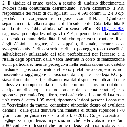
2. Il giudice di primo grado, a seguito di giudizio dibattimentale
svoltosi nella contumacia dell'imputato, aveva dichiarato il P.R.
responsabile del reato di cui agli artt. 113 e 590 commi 1, 2 e 3 c.p.
perché, in cooperazione colposa con B.N.D. (giudicato
separatamente), nella sua qualità di Presidente del Cda della ditta P.
srl, da ritenersi "ditta affidataria" ai sensi dell'art. 89
Dlgs. 81/08
,
cagionava per colpa lesioni gravi a Z.F., dipendente con la qualifica
di operaio comune della ditta T. srl, che operava sul cantiere di via
degli Alpini in regime, di subappalto, il quale, mentre stava
svolgendo attività di costruzione di un ponteggio (con castelli di
salita/discesa) utilizzando dei telai prefabbricati per l'accesso e la
risalita degli operatori dalla vasca interrata in corso di realizzazione
ed in particolare, mentre proseguiva nella realizzazione del castello
mediante il posizionamento del telaio prefabbricato superiore, non
riuscendo a raggiungere la posizione dalla quale il collega F.G. gli
stava fornendo i telai, si disancorava dal dispositivo anticaduta che
indossava (composto da un solo cordino in nylon dotato di
dissipatore di energia, ma non anche del sistema retrattile) e si
sporgeva perdendo l'equilibrio, così cadendo sul piano di lavoro da
un'altezza di circa 1,95 metri, riportando lesioni personali consistite
in "cervicalgia da trauma, contusione ginocchio destro ed avulsione
dentaria" dalle quali derivava una malattia di durata superiore a 40
giorni con prognosi certa sino al 23.10.2012. Colpa consistita in
negligenza, imprudenza, imperizia, nonché nella violazione dell’art.
2087 cod. civ. e di specifiche norme di legge ed in particolare: nella