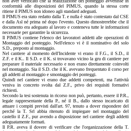
non aver verificato che la realizzazione del ponteggio avvenisse in
conformità alle disposizioni del PIMUS, quando la stessa corte
ritiene il PIMUS non idoneo agli standard adeguati.
Il PIMUS era stato redatto dalla T. e nulla è stato contestato dal CSE
e dalla Asl né prima né dopo l'evento. Questo dimostrerebbe che il
documento era adeguato al lavoro e conteneva tutte le informazioni
necessarie per garantire la sicurezza.
Il PIMUS contiene l'elenco dei lavoratori addetti alle operazioni di
Montaggio del ponteggio. Nell'elenco vi è il nominativo del solo
S.D., preposto al montaggio.
Nel cantiere al momento dell'Incidente vi erano il F.G., il S.D., il
Z.F. e il K.. Il S.D. e il K. si trovavano vicino la gru di cantiere per
preparare il materiale necessario e non erano direttamente coinvolti
nel montaggio. Sia il S.D. che il K. avevano frequentato il corso per
gli addetti al montaggio e smontaggio dei ponteggi.
Quindi nel cantiere vi erano due addetti competenti, ma l'attività
veniva in concreto svolta dal Z.F., privo dei requisiti formativi
richiesti.
Secondo la tesi sostenuta in ricorso non può, pertanto, essere il P.R.,
legale rappresentante della P., né il B., dallo stesso incaricato di
attuare i compiti previsti dall'art. 97, tenuto a dover rispondere del
perché la T. Srl abbia ritenuto di impiegare nel montaggio del
castello il Z.F., pur avendo a disposizione nel cantiere degli addetti
adeguatamente formati.
Il P.R. aveva il dovere di verificare che l'organizzazione della T.