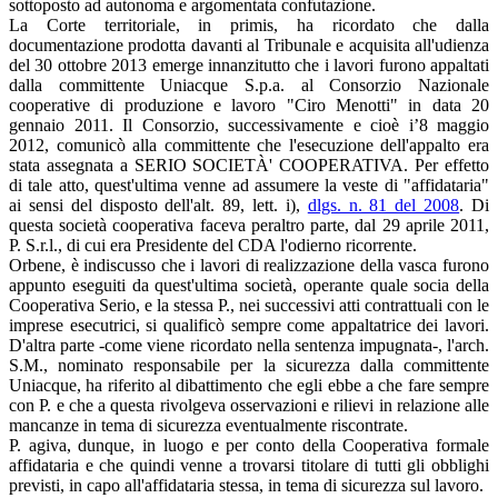
sottoposto ad autonoma e argomentata confutazione.
La Corte territoriale, in primis, ha ricordato che dalla
documentazione prodotta davanti al Tribunale e acquisita all'udienza
del 30 ottobre 2013 emerge innanzitutto che i lavori furono appaltati
dalla committente Uniacque S.p.a. al Consorzio Nazionale
cooperative di produzione e lavoro "Ciro Menotti" in data 20
gennaio 2011. Il Consorzio, successivamente e cioè i’8 maggio
2012, comunicò alla committente che l'esecuzione dell'appalto era
stata assegnata a SERIO SOCIETÀ' COOPERATIVA. Per effetto
di tale atto, quest'ultima venne ad assumere la veste di "affidataria"
ai sensi del disposto dell'alt. 89, lett. i),
dlgs. n. 81 del 2008
. Di
questa società cooperativa faceva peraltro parte, dal 29 aprile 2011,
P. S.r.l., di cui era Presidente del CDA l'odierno ricorrente.
Orbene, è indiscusso che i lavori di realizzazione della vasca furono
appunto eseguiti da quest'ultima società, operante quale socia della
Cooperativa Serio, e la stessa P., nei successivi atti contrattuali con le
imprese esecutrici, si qualificò sempre come appaltatrice dei lavori.
D'altra parte -come viene ricordato nella sentenza impugnata-, l'arch.
S.M., nominato responsabile per la sicurezza dalla committente
Uniacque, ha riferito al dibattimento che egli ebbe a che fare sempre
con P. e che a questa rivolgeva osservazioni e rilievi in relazione alle
mancanze in tema di sicurezza eventualmente riscontrate.
P. agiva, dunque, in luogo e per conto della Cooperativa formale
affidataria e che quindi venne a trovarsi titolare di tutti gli obblighi
previsti, in capo all'affidataria stessa, in tema di sicurezza sul lavoro.