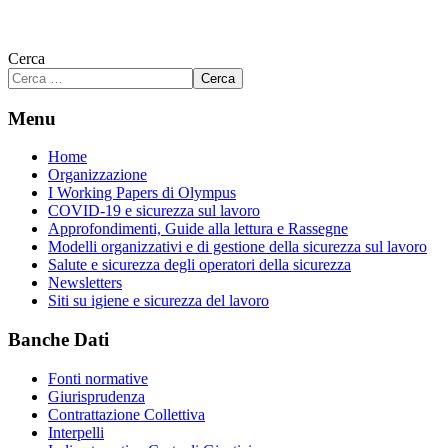
Cerca
Cerca
Menu
Home
Organizzazione
I Working Papers di Olympus
COVID-19 e sicurezza sul lavoro
Approfondimenti, Guide alla lettura e Rassegne
Modelli organizzativi e di gestione della sicurezza sul lavoro
Salute e sicurezza degli operatori della sicurezza
Newsletters
Siti su igiene e sicurezza del lavoro
Banche Dati
Fonti normative
Giurisprudenza
Contrattazione Collettiva
Interpelli