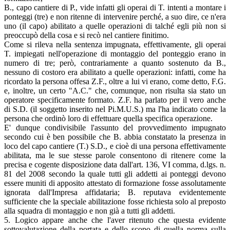
B., capo cantiere di P., vide infatti gli operai di T. intenti a montare i
ponteggi (tre) e non ritenne di intervenire perché, a suo dire, ce n'era
uno (il capo) abilitato a quelle operazioni di talché egli più non si
preoccupò della cosa e si recò nel cantiere finitimo.
Come si rileva nella sentenza impugnata, effettivamente, gli operai
T. impiegati nell'operazione di montaggio del ponteggio erano in
numero di tre; però, contrariamente a quanto sostenuto da B.,
nessuno di costoro era abilitato a quelle operazioni: infatti, come ha
ricordato la persona offesa Z.F., oltre a lui vi erano, come detto, F.G.
e, inoltre, un certo "A.C." che, comunque, non risulta sia stato un
operatore specificamente formato. Z.F. ha parlato per il vero anche
di S.D. (il soggetto inserito nel Pi.M.U.S.) ma l'ha indicato come la
persona che ordinò loro di effettuare quella specifica operazione.
E' dunque condivisibile l'assunto del provvedimento impugnato
secondo cui è ben possibile che B. abbia constatato la presenza in
loco del capo cantiere (T.) S.D., e cioè di una persona effettivamente
abilitata, ma le sue stesse parole consentono di ritenere come la
precisa e cogente disposizione data dall'art. 136, VI comma, d.lgs. n.
81 del 2008 secondo la quale tutti gli addetti ai ponteggi devono
essere muniti di apposito attestato di formazione fosse assolutamente
ignorata dall'Impresa affidataria; B. reputava evidentemente
sufficiente che la speciale abilitazione fosse richiesta solo al preposto
alla squadra di montaggio e non già a tutti gli addetti.
5. Logico appare anche che l'aver ritenuto che questa evidente
sottovalutazione della portata e dello scopo di quella norma sulla