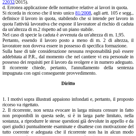
22032
/2015).
d. Erronea applicazione delle normative relative ai lavori in quota.
Si ricorda in ricorso che il testo unico
81/2008
, agli artt. 105 e segg.,
definisce il lavoro in quota, stabilendo che si intende per lavoro in
quota l'attività lavorativa che espone il lavoratore al rischio di caduta
da un'altezza di m.2 rispetto ad un piano stabile.
Nel caso di specie la caduta è avvenuta da un'altezza di m. 1,95.
Pertanto, essendo il lavoro posto a meno di m. 2 di altezza, il
lavoratore non doveva essere in possesso di specifica formazione.
Sulla base di tale considerazione nessuna responsabilità può essere
addebitata al P.R., dal momento che nel cantiere vi era personale in
possesso dei requisiti per il lavoro da svolgere e in numero adeguato.
Il ricorrente chiede, pertanto, l'annullamento della sentenza
impugnata con ogni conseguente provvedimento.
Diritto
1. I motivi sopra illustrati appaiono infondati e, pertanto, il proposto
ricorso va rigettato.
2. Il ricorrente, non senza evocare in larga misura censure in fatto
non proponibili in questa sede, si è in larga parte limitato, nella
sostanza, a riprodurre le stesse questioni già devolute in appello e da
quei giudici puntualmente esaminate e disattese con motivazione del
tutto coerente e adeguata che il ricorrente non ha in alcun modo