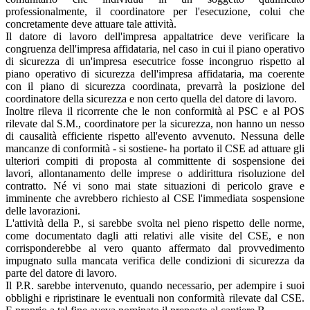
professionalmente, il coordinatore per l'esecuzione, colui che
concretamente deve attuare tale attività.
Il datore di lavoro dell'impresa appaltatrice deve verificare la
congruenza dell'impresa affidataria, nel caso in cui il piano operativo
di sicurezza di un'impresa esecutrice fosse incongruo rispetto al
piano operativo di sicurezza dell'impresa affidataria, ma coerente
con il piano di sicurezza coordinata, prevarrà la posizione del
coordinatore della sicurezza e non certo quella del datore di lavoro.
Inoltre rileva il ricorrente che le non conformità al PSC e al POS
rilevate dal S.M., coordinatore per la sicurezza, non hanno un nesso
di causalità efficiente rispetto all'evento avvenuto. Nessuna delle
mancanze di conformità - si sostiene- ha portato il CSE ad attuare gli
ulteriori compiti di proposta al committente di sospensione dei
lavori, allontanamento delle imprese o addirittura risoluzione del
contratto. Né vi sono mai state situazioni di pericolo grave e
imminente che avrebbero richiesto al CSE l'immediata sospensione
delle lavorazioni.
L'attività della P., si sarebbe svolta nel pieno rispetto delle norme,
come documentato dagli atti relativi alle visite del CSE, e non
corrisponderebbe al vero quanto affermato dal provvedimento
impugnato sulla mancata verifica delle condizioni di sicurezza da
parte del datore di lavoro.
Il P.R. sarebbe intervenuto, quando necessario, per adempire i suoi
obblighi e ripristinare le eventuali non conformità rilevate dal CSE.