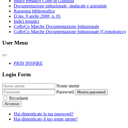
Indice tematico Corte di Giustizia
Documentazione istituzionale, sindacale e aziendale
Rassegna bibliografica
D.lgs. 9 aprile 2008, n. 81
Indici tematici
CoReCo Marche Documentazione Istituzionale
CoReCo Marche Documentazione Istituzionale (Cronologico)
User Menu
PRIN INSPIRE
Login Form
Nome utente
Password
Mostra password
Ricordami
Accesso
Hai dimenticato la tua password?
Hai dimenticato il tuo nome utente?