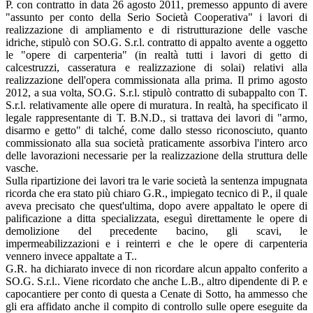
P. con contratto in data 26 agosto 2011, premesso appunto di avere
"assunto per conto della Serio Società Cooperativa" i lavori di
realizzazione di ampliamento e di ristrutturazione delle vasche
idriche, stipulò con SO.G. S.r.l. contratto di appalto avente a oggetto
le "opere di carpenteria" (in realtà tutti i lavori di getto di
calcestruzzi, casseratura e realizzazione di solai) relativi alla
realizzazione dell'opera commissionata alla prima. Il primo agosto
2012, a sua volta, SO.G. S.r.l. stipulò contratto di subappalto con T.
S.r.l. relativamente alle opere di muratura. In realtà, ha specificato il
legale rappresentante di T. B.N.D., si trattava dei lavori di "armo,
disarmo e getto" di talché, come dallo stesso riconosciuto, quanto
commissionato alla sua società praticamente assorbiva l'intero arco
delle lavorazioni necessarie per la realizzazione della struttura delle
vasche.
Sulla ripartizione dei lavori tra le varie società la sentenza impugnata
ricorda che era stato più chiaro G.R., impiegato tecnico di P., il quale
aveva precisato che quest'ultima, dopo avere appaltato le opere di
palificazione a ditta specializzata, eseguì direttamente le opere di
demolizione del precedente bacino, gli scavi, le
impermeabilizzazioni e i reinterri e che le opere di carpenteria
vennero invece appaltate a T..
G.R. ha dichiarato invece di non ricordare alcun appalto conferito a
SO.G. S.r.l.. Viene ricordato che anche L.B., altro dipendente di P. e
capocantiere per conto di questa a Cenate di Sotto, ha ammesso che
gli era affidato anche il compito di controllo sulle opere eseguite da