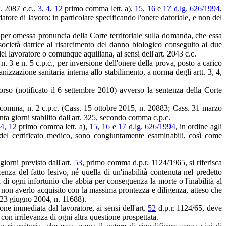
t. 2087 c.c.,
3
,
4
,
12
primo comma lett. a),
15
,
16
e
17 d.lg. 626/1994
,
 datore di lavoro: in particolare specificando l'onere datoriale, e non del
., per omessa pronuncia della Corte territoriale sulla domanda, che essa
 società datrice al risarcimento del danno biologico conseguito ai due
 del lavoratore o comunque aquiliana, ai sensi dell'art. 2043 c.c.
n. 3 e n. 5 c.p.c., per inversione dell'onere della prova, posto a carico
anizzazione sanitaria interna allo stabilimento, a norma degli artt. 3, 4,
corso (notificato il 6 settembre 2010) avverso la sentenza della Corte
ndo comma, n. 2 c.p.c. (Cass. 15 ottobre 2015, n. 20883; Cass. 31 marzo
anta giorni stabilito dall'art. 325, secondo comma c.p.c.
4
,
12
primo comma lett. a),
15
,
16
e
17 d.lg. 626/1994
, in ordine agli
 del certificato medico, sono congiuntamente esaminabili, così come
giorni previsto dall'art.
53
, primo comma d.p.r. 1124/1965, si riferisca
enza del fatto lesivo, né quella di un'inabilità contenuta nel predetto
 di ogni infortunio che abbia per conseguenza la morte o l'inabilità al
di non averlo acquisito con la massima prontezza e diligenza, atteso che
. 23 giugno 2004, n. 11688).
one immediata dal lavoratore, ai sensi dell'art.
52
d.p.r. 1124/65, deve
 con irrilevanza di ogni altra questione prospettata.