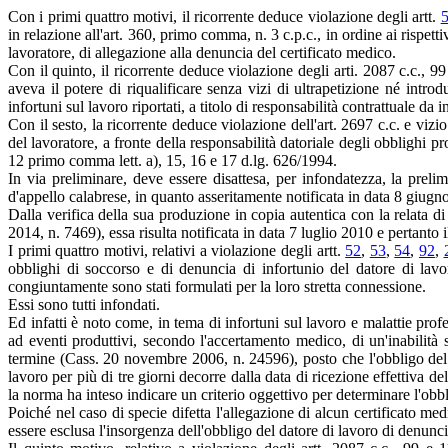
Con i primi quattro motivi, il ricorrente deduce violazione degli artt.
in relazione all'art. 360, primo comma, n. 3 c.p.c., in ordine ai rispetti
lavoratore, di allegazione alla denuncia del certificato medico.
Con il quinto, il ricorrente deduce violazione degli arti. 2087 c.c., 9
aveva il potere di riqualificare senza vizi di ultrapetizione né intr
infortuni sul lavoro riportati, a titolo di responsabilità contrattuale d
Con il sesto, la ricorrente deduce violazione dell'art. 2697 c.c. e vizi
del lavoratore, a fronte della responsabilità datoriale degli obblighi pr
12 primo comma lett. a), 15, 16 e 17 d.lg. 626/1994.
In via preliminare, deve essere disattesa, per infondatezza, la preli
d'appello calabrese, in quanto asseritamente notificata in data 8 giugn
Dalla verifica della sua produzione in copia autentica con la relata d
2014, n. 7469), essa risulta notificata in data 7 luglio 2010 e pertanto 
I primi quattro motivi, relativi a violazione degli artt.
52
,
53
,
54
,
92
,
obblighi di soccorso e di denuncia di infortunio del datore di lav
congiuntamente sono stati formulati per la loro stretta connessione.
Essi sono tutti infondati.
Ed infatti è noto come, in tema di infortuni sul lavoro e malattie profes
ad eventi produttivi, secondo l'accertamento medico, di un'inabilità s
termine (Cass. 20 novembre 2006, n. 24596), posto che l'obbligo del da
lavoro per più di tre giorni decorre dalla data di ricezione effettiva 
la norma ha inteso indicare un criterio oggettivo per determinare l'ob
Poiché nel caso di specie difetta l'allegazione di alcun certificato me
essere esclusa l'insorgenza dell'obbligo del datore di lavoro di denuncia