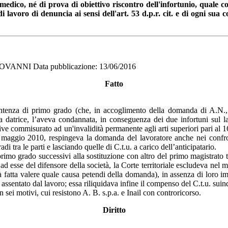
to medico, né di prova di obiettivo riscontro dell'infortunio, quale
i lavoro di denuncia ai sensi dell'art. 53 d.p.r. cit. e di ogni sua
VANNI Data pubblicazione: 13/06/2016
Fatto
entenza di primo grado (che, in accoglimento della domanda di A.N.,
ella datrice, l’aveva condannata, in conseguenza dei due infortuni su
ve commisurato ad un'invalidità permanente agli arti superiori pari al 
 4 maggio 2010, respingeva la domanda del lavoratore anche nei confront
tra le parti e lasciando quelle di C.t.u. a carico dell’anticipatario.
i primo grado successivi alla sostituzione con altro del primo magistrato
d esse del difensore della società, la Corte territoriale escludeva nel m
 fatta valere quale causa petendi della domanda), in assenza di loro imme
 assentato dal lavoro; essa riliquidava infine il compenso del C.t.u. suin
 sei motivi, cui resistono A. B. s.p.a. e Inail con controricorso.
Diritto