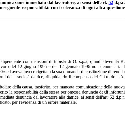
 comunicazione immediata dal lavoratore, ai sensi dell'art.
52
d.p.r.
 conseguente responsabilità: con irrilevanza di ogni altra questione
 dipendente con mansioni di tubista di O. s.p.a, quindi divenuta B.
l lavoro del 12 giugno 1995 e del 12 gennaio 1996 non denunciati, al
16% ed aveva invece rigettato la sua domanda di costituzione di rendita
i della società datrice, riliquidando il compenso del C.t.u. dott. A.
 titolare della causa, trasferito, per mancata comunicazione della nuova
erito la responsabilità della stessa per omessa denuncia degli infortuni
diata denuncia dal lavoratore alla datrice, ai sensi dell'art. 52 d.p.r.
dicato, per l'evidenza di un errore materiale.