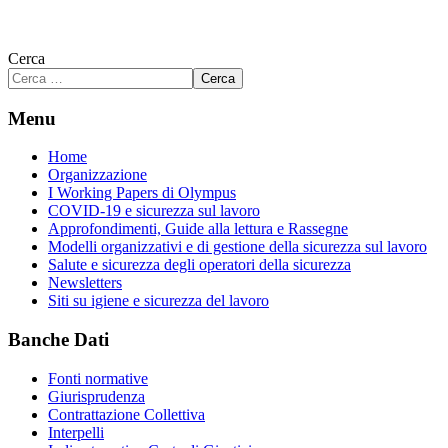
Cerca
Cerca
Menu
Home
Organizzazione
I Working Papers di Olympus
COVID-19 e sicurezza sul lavoro
Approfondimenti, Guide alla lettura e Rassegne
Modelli organizzativi e di gestione della sicurezza sul lavoro
Salute e sicurezza degli operatori della sicurezza
Newsletters
Siti su igiene e sicurezza del lavoro
Banche Dati
Fonti normative
Giurisprudenza
Contrattazione Collettiva
Interpelli