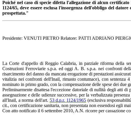
Poiché nel caso di specie difetta l'allegazione di alcun certifica
1124/65, deve essere esclusa l'insorgenza dell'obbligo del datore d
prospettata."
Presidente: VENUTI PIETRO Relatore: PATTI ADRIANO PIERGIO
La Corte d'appello di Reggio Calabria, in parziale riforma della s
Costruzioni Ferroviarie s.p.a. ed oggi A. B. s.p.a. nei confronti d
risarcimento del danno da mancata erogazione di prestazioni assicurati
vitalizia nei confronti dell'Inail, rimasto contumace), con sentenza
nominato in primo grado, con la compensazione delle spese dei due gradi 
Preliminarmente disattesa l'eccezione datoriale di nullità degli atti d
assegnazione e delle udienze successive, per la verbalizzata presenza a
all'Inail, a norma dell'art.
53 d.p.r. 1124/1965
(esclusiva responsabilità
cit., con certificazione sanitaria, non presentata non essendosi egli mai
Con atto notificato il 6 settembre 2010, A.N. ricorre per cassazione con