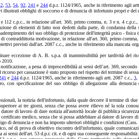
52
,
53
,
54
,
92
,
241
e
244
d.p.r. 1124/1965, anche in riferimento agli art
vi illustrati obblighi di soccorso e di denuncia di infortunio propri e del
9 e 112 c.p.c., in relazione all'art. 360, primo comma, n. 3 e n. 4 c.p.c
oduzione di elementi di fatto non dedotti dalla parte, di condanna della
a inadempimento del suo obbligo di protezione dell'integrità psico - fisica
o di contraddittoria motivazione, in relazione all'art. 360, primo comma, 
otettivi previsti dall'art. 2087 c.c., anche in riferimento alla mancata org
minare eccezione di A. B. s.p.a. di inammissibilità per tardività del ri
o 2010.
i notificazione, a pena di improcedibilità ai sensi dell’art. 369, seco
il ricorso per cassazione è stato proposto nel rispetto del termine di sess
241
e
244
d.p.r. 1124/1965, anche in riferimento agli artt. 2087 c.c.,
3
,
oro, con specificazione del suo obbligo di allegazione alla denuncia
sionali, la notizia dell'infortunio, dalla quale decorre il termine di due 
uperiore ai tre giorni, senza che possa avere rilievo né la sola conosc
tore di lavoro di dare notizia all'autorità locale di pubblica sicurezza
del certificato medico, senza che si possa addebitare al datore di lavoro 
bligo di denuncia e non ha imposto ulteriori obblighi e condizioni (Cass
dico, né di prova di obiettivo riscontro dell'infortunio, quale comunicazi
 ai sensi dell'art. 53 d.p.r. cit. e di ogni sua conseguente responsabilità: