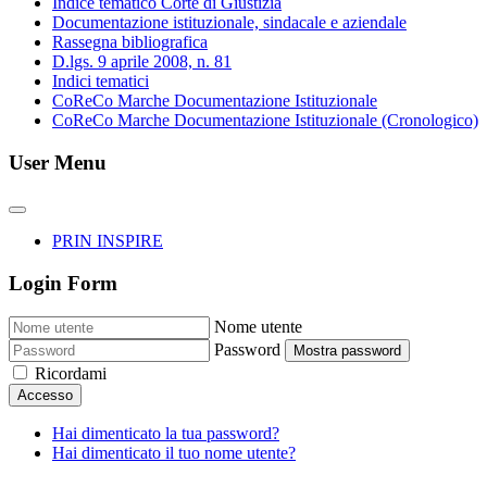
Indice tematico Corte di Giustizia
Documentazione istituzionale, sindacale e aziendale
Rassegna bibliografica
D.lgs. 9 aprile 2008, n. 81
Indici tematici
CoReCo Marche Documentazione Istituzionale
CoReCo Marche Documentazione Istituzionale (Cronologico)
User Menu
PRIN INSPIRE
Login Form
Nome utente
Password
Mostra password
Ricordami
Accesso
Hai dimenticato la tua password?
Hai dimenticato il tuo nome utente?