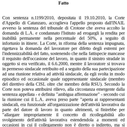
Fatto
Con sentenza n.1199/2010, depositata il 19.10.2010, la Corte
d'Appello di Catanzaro, accoglieva l'appello proposto dall'INAIL
avverso la sentenza del tribunale di Crotone che aveva accolto la
domanda di L.A. e condannato l'Istituto ad erogargli la rendita per
inabilità permanente nella percentuale del 50%, a seguito di
infortunio in itinere. La Corte, in riforma della sentenza impugnata,
rigettava la domanda del lavoratore per difetto degli estremi per
l'indennizzabilità del fatto, sostenendo che nella fattispecie mancasse
il requisito dell'occasione del lavoro, in quanto il sinistro stradale in
oggetto si era verificato, il 6.6.2000, mentre il lavoratore si trovava
in permesso sindacale retribuito ed a seguito della sua partecipazione
ad una riunione relativa ad attività sindacale, da egli svolta in modo
episodico ed occasionale quale rappresentante sindacale (membro
del direttivo della CISL oltre che membro della RSU). Secondo la
Corte non poteva attribuirsi rilievo, alla circostanza emergente dalla
sentenza appellata - e definita "ambigua affermazione" - secondo cui
la riunione cui il L.A. aveva preso parte "aperta ai rappresentanti
sindacali, era funzionale all'organizzazione dell'attività lavorativa da
parte del datore di lavoro in quanto altrimenti, si finirebbe per
"allargare impropriamente il concetto di ricollegabilità allo
svolgimento dell'attività lavorativa estendendola a momenti ed
occasioni in cui il collegamento non è diretto o indiretto, ma si