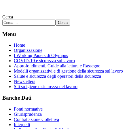
Cerca
Cerca
Menu
Home
Organizzazione
I Working Papers di Olympus
COVID-19 e sicurezza sul lavoro
Approfondimenti, Guide alla lettura e Rassegne
Modelli organizzativi e di gestione della sicurezza sul lavoro
Salute e sicurezza degli operatori della sicurezza
Newsletters
Siti su igiene e sicurezza del lavoro
Banche Dati
Fonti normative
Giurisprudenza
Contrattazione Collettiva
Interpelli