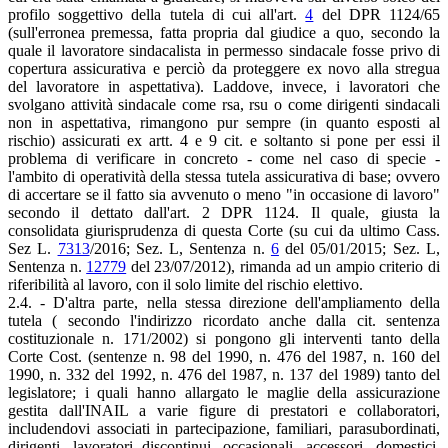
profilo soggettivo della tutela di cui all'art.
4
del DPR 1124/65
(sull'erronea premessa, fatta propria dal giudice a quo, secondo la
quale il lavoratore sindacalista in permesso sindacale fosse privo di
copertura assicurativa e perciò da proteggere ex novo alla stregua
del lavoratore in aspettativa). Laddove, invece, i lavoratori che
svolgano attività sindacale come rsa, rsu o come dirigenti sindacali
non in aspettativa, rimangono pur sempre (in quanto esposti al
rischio) assicurati ex artt. 4 e 9 cit. e soltanto si pone per essi il
problema di verificare in concreto - come nel caso di specie -
l'ambito di operatività della stessa tutela assicurativa di base; ovvero
di accertare se il fatto sia avvenuto o meno "in occasione di lavoro"
secondo il dettato dall'art. 2 DPR 1124. Il quale, giusta la
consolidata giurisprudenza di questa Corte (su cui da ultimo Cass.
Sez L.
7313
/2016; Sez. L, Sentenza n.
6
del 05/01/2015; Sez. L,
Sentenza n.
12779
del 23/07/2012), rimanda ad un ampio criterio di
riferibilità al lavoro, con il solo limite del rischio elettivo.
2.4. - D'altra parte, nella stessa direzione dell'ampliamento della
tutela ( secondo l'indirizzo ricordato anche dalla cit. sentenza
costituzionale n. 171/2002) si pongono gli interventi tanto della
Corte Cost. (sentenze n. 98 del 1990, n. 476 del 1987, n. 160 del
1990, n. 332 del 1992, n. 476 del 1987, n. 137 del 1989) tanto del
legislatore; i quali hanno allargato le maglie della assicurazione
gestita dall'INAIL a varie figure di prestatori e collaboratori,
includendovi associati in partecipazione, familiari, parasubordinati,
dirigenti, lavoratori discontinui, occasionali, accessori, domestici.