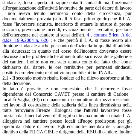
sindacale, fosse aperta ai rappresentanti sindacali ma funzionale
all'organizzazione dell'attività lavorativa da parte del datore di lavoro
- non aveva tenuto nemmeno conto della circostanza, pur
documentalmente provata (sub all. 5 fase, primo grado) che il L.A.
fosse "lavoratore sicurista, incaricato di attuare le misure di pronto
soccorso, prevenzione incendi, evacuazione dei lavoratori, gestione
dell'emergenza nel cantiere ai sensi dell'art.
4 , comma 5 lett, A del
d.lgs. 19.9.2004 n. 626
"; e che perciò il L.A. si fosse recato alla
riunione sindacale anche per conto dell'azienda in qualità di addetto
alla sicurezza; in quanto nel corso dell'incontro dovevano essere
discusse anche problematiche attinenti alla sicurezza delle gallerie e
dei cantieri. Inoltre non era stato tenuto conto del fatto che, come
dichiarato dal datore, le ore retributive per permessi sindacali
costituissero elemento retributivo imponibile ai fini INAIL.
2.1.- Il secondo motivo risulta fondato ed ha rilievo assorbente ai fini
della decisione.
In fatto è provato, e non contestato, che il ricorrente fosse
dipendente del Consorzio CAVET presso il cantiere di Carlone ,
località Vaglia, (FI) con mansioni di conduttore di mezzi meccanici
nei lavori di costruzione della galleria della linea direttissima nella
tratta ferroviaria Firenze- Bologna; che l'attività lavorativa fosse
prestata dal lunedì al venerdì di ogni settimana durante la quale L.A.
alloggiava nel cantiere presso locali all'uopo predisposti per gli
operai dal datore di lavoro. Egli era inoltre membro del Consiglio
direttivo della FILCA CISL e dirigente della RSU di cantiere. Inoltre