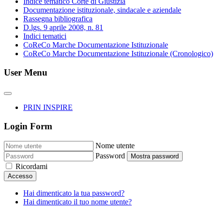
Indice tematico Corte di Giustizia
Documentazione istituzionale, sindacale e aziendale
Rassegna bibliografica
D.lgs. 9 aprile 2008, n. 81
Indici tematici
CoReCo Marche Documentazione Istituzionale
CoReCo Marche Documentazione Istituzionale (Cronologico)
User Menu
PRIN INSPIRE
Login Form
Nome utente
Password
Mostra password
Ricordami
Accesso
Hai dimenticato la tua password?
Hai dimenticato il tuo nome utente?