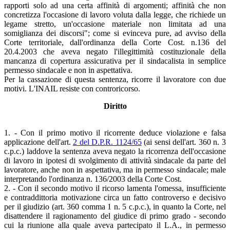
rapporti solo ad una certa affinità di argomenti; affinità che non
concretizza l'occasione di lavoro voluta dalla legge, che richiede un
legame stretto, un'occasione materiale non limitata ad una
somiglianza dei discorsi"; come si evinceva pure, ad avviso della
Corte territoriale, dall'ordinanza della Corte Cost. n.136 del
20.4.2003 che aveva negato l'illegittimità costituzionale della
mancanza di copertura assicurativa per il sindacalista in semplice
permesso sindacale e non in aspettativa.
Per la cassazione di questa sentenza, ricorre il lavoratore con due
motivi. L'INAIL resiste con controricorso.
Diritto
1. - Con il primo motivo il ricorrente deduce violazione e falsa
applicazione dell'art.
2 del D.P.R. 1124/65
(ai sensi dell'art. 360 n. 3
c.p.c.) laddove la sentenza aveva negato la ricorrenza dell'occasione
di lavoro in ipotesi di svolgimento di attività sindacale da parte del
lavoratore, anche non in aspettativa, ma in permesso sindacale; male
interpretando l'ordinanza n. 136/2003 della Corte Cost.
2. - Con il secondo motivo il ricorso lamenta l'omessa, insufficiente
e contraddittoria motivazione circa un fatto controverso e decisivo
per il giudizio (art. 360 comma 1 n. 5 c.p.c.), in quanto la Corte, nel
disattendere il ragionamento del giudice di primo grado - secondo
cui la riunione alla quale aveva partecipato il L.A., in permesso