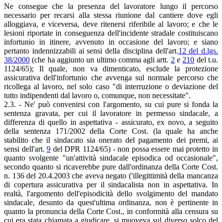
Ne consegue che la presenza del lavoratore lungo il percorso
necessario per recarsi alla stessa riunione dal cantiere dove egli
alloggiava, e viceversa, deve ritenersi riferibile al lavoro; e che le
lesioni riportate in conseguenza dell'incidente stradale costituiscano
infortunio in itinere, avvenuto in occasione del lavoro; e siano
pertanto indennizzabili ai sensi della disciplina dell'art.
12 del d.lgs.
38/2000
(che ha aggiunto un ultimo comma agli artt.
2
e
210
del t.u.
1124/65); Il quale, non va dimenticato, esclude la protezione
assicurativa dell'infortunio che avvenga sul normale percorso che
ricollega al lavoro, nel solo caso "di interruzione o deviazione del
tutto indipendenti dal lavoro o, comunque, non necessitate".
2.3. - Ne' può convenirsi con l'argomento, su cui pure si fonda la
sentenza gravata, per cui il lavoratore in permesso sindacale, a
differenza di quello in aspettativa - assicurato, ex novo, a seguito
della sentenza 171/2002 della Corte Cost. (la quale ha anche
stabilito che il sindacato sia onerato del pagamento dei premi, ai
sensi dell'art.
9
del DPR 1124/65) - non possa essere mai protetto in
quanto svolgente "un'attività sindacale episodica od occasionale",
secondo quanto si ricaverebbe pure dall'ordinanza della Corte Cost.
n. 136 del 20.4.2003 che aveva negato ('illegittimità della mancanza
di copertura assicurativa per il sindacalista non in aspettativa. In
realtà, l'argomento dell'episodicità dello svolgimento del mandato
sindacale, desunto da quest'ultima ordinanza, non è pertinente in
quanto la pronuncia della Corte Cost., in conformità alla censura su
cui era stata chiamata a giudicare, si muoveva sul diverso solco del