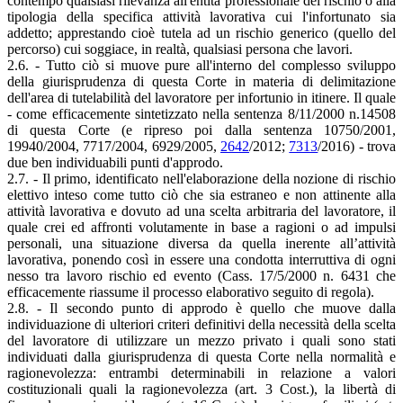
contempo qualsiasi rilevanza all'entità professionale del rischio o alla
tipologia della specifica attività lavorativa cui l'infortunato sia
addetto; apprestando cioè tutela ad un rischio generico (quello del
percorso) cui soggiace, in realtà, qualsiasi persona che lavori.
2.6. - Tutto ciò si muove pure all'interno del complesso sviluppo
della giurisprudenza di questa Corte in materia di delimitazione
dell'area di tutelabilità del lavoratore per infortunio in itinere. Il quale
- come efficacemente sintetizzato nella sentenza 8/11/2000 n.14508
di questa Corte (e ripreso poi dalla sentenza 10750/2001,
19940/2004, 7717/2004, 6929/2005,
2642
/2012;
7313
/2016) - trova
due ben individuabili punti d'approdo.
2.7. - Il primo, identificato nell'elaborazione della nozione di rischio
elettivo inteso come tutto ciò che sia estraneo e non attinente alla
attività lavorativa e dovuto ad una scelta arbitraria del lavoratore, il
quale crei ed affronti volutamente in base a ragioni o ad impulsi
personali, una situazione diversa da quella inerente all’attività
lavorativa, ponendo così in essere una condotta interruttiva di ogni
nesso tra lavoro rischio ed evento (Cass. 17/5/2000 n. 6431 che
efficacemente riassume il processo elaborativo seguito di regola).
2.8. - Il secondo punto di approdo è quello che muove dalla
individuazione di ulteriori criteri definitivi della necessità della scelta
del lavoratore di utilizzare un mezzo privato i quali sono stati
individuati dalla giurisprudenza di questa Corte nella normalità e
ragionevolezza: entrambi determinabili in relazione a valori
costituzionali quali la ragionevolezza (art. 3 Cost.), la libertà di