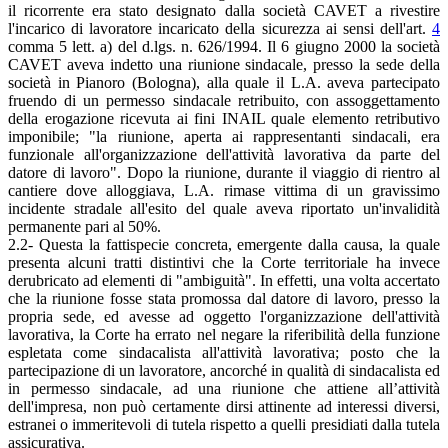
il ricorrente era stato designato dalla società CAVET a rivestire
l'incarico di lavoratore incaricato della sicurezza ai sensi dell'art.
4
comma 5 lett. a) del d.lgs. n. 626/1994. Il 6 giugno 2000 la società
CAVET aveva indetto una riunione sindacale, presso la sede della
società in Pianoro (Bologna), alla quale il L.A. aveva partecipato
fruendo di un permesso sindacale retribuito, con assoggettamento
della erogazione ricevuta ai fini INAIL quale elemento retributivo
imponibile; "la riunione, aperta ai rappresentanti sindacali, era
funzionale all'organizzazione dell'attività lavorativa da parte del
datore di lavoro". Dopo la riunione, durante il viaggio di rientro al
cantiere dove alloggiava, L.A. rimase vittima di un gravissimo
incidente stradale all'esito del quale aveva riportato un'invalidità
permanente pari al 50%.
2.2- Questa la fattispecie concreta, emergente dalla causa, la quale
presenta alcuni tratti distintivi che la Corte territoriale ha invece
derubricato ad elementi di "ambiguità". In effetti, una volta accertato
che la riunione fosse stata promossa dal datore di lavoro, presso la
propria sede, ed avesse ad oggetto l'organizzazione dell'attività
lavorativa, la Corte ha errato nel negare la riferibilità della funzione
espletata come sindacalista all'attività lavorativa; posto che la
partecipazione di un lavoratore, ancorché in qualità di sindacalista ed
in permesso sindacale, ad una riunione che attiene all’attività
dell'impresa, non può certamente dirsi attinente ad interessi diversi,
estranei o immeritevoli di tutela rispetto a quelli presidiati dalla tutela
assicurativa.