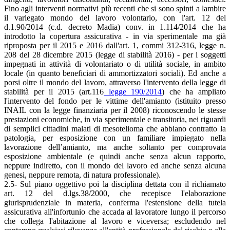
Fino agli interventi normativi più recenti che si sono spinti a lambire
il variegato mondo del lavoro volontario, con l'art. 12 del
d.1.90/2014 (c.d. decreto Madia) conv. in 1.114/2014 che ha
introdotto la copertura assicurativa - in via sperimentale ma già
riproposta per il 2015 e 2016 dall'art. 1, commi 312-316, legge n.
208 del 28 dicembre 2015 (legge di stabilità 2016) - per i soggetti
impegnati in attività di volontariato o di utilità sociale, in ambito
locale (in quanto beneficiari di ammortizzatori sociali). Ed anche a
porsi oltre il mondo del lavoro, attraverso l'intervento della legge di
stabilità per il 2015 (art.116
legge 190/2014
) che ha ampliato
l'intervento del fondo per le vittime dell'amianto (istituito presso
INAIL con la legge finanziaria per il 2008) riconoscendo le stesse
prestazioni economiche, in via sperimentale e transitoria, nei riguardi
di semplici cittadini malati di mesotelioma che abbiano contratto la
patologia, per esposizione con un familiare impiegato nella
lavorazione dell’amianto, ma anche soltanto per comprovata
esposizione ambientale (e quindi anche senza alcun rapporto,
neppure indiretto, con il mondo del lavoro ed anche senza alcuna
genesi, neppure remota, di natura professionale).
2.5- Sul piano oggettivo poi la disciplina dettata con il richiamato
art. 12 del d.lgs.38/2000, che recepisce l'elaborazione
giurisprudenziale in materia, conferma l'estensione della tutela
assicurativa all'infortunio che accada al lavoratore lungo il percorso
che collega l'abitazione al lavoro e viceversa; escludendo nel