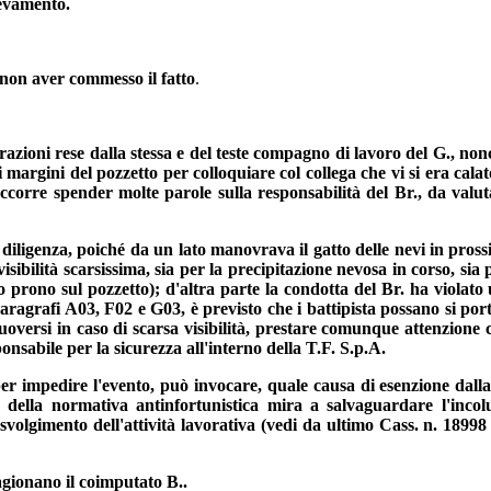
nevamento.
r non aver commesso il fatto
.
razioni rese dalla stessa e del teste compagno di lavoro del G., nonc
ai margini del pozzetto per colloquiare col collega che vi si era cal
ccorre spender molte parole sulla responsabilità del Br., da valutar
 diligenza, poiché da un lato manovrava il gatto delle nevi in pross
 visibilità scarsissima, sia per la precipitazione nevosa in corso, sia
to prono sul pozzetto); d'altra parte la condotta del Br. ha violat
i paragrafi A03, F02 e G03, è previsto che i battipista possano si p
uoversi in caso di scarsa visibilità, prestare comunque attenzione 
ponsabile per la sicurezza all'interno della T.F. S.p.A.
er impedire l'evento, può invocare, quale causa di esenzione dalla c
o della normativa antinfortunistica mira a salvaguardare l'incolu
svolgimento dell'attività lavorativa (vedi da ultimo Cass. n. 18998
cagionano il coimputato B..