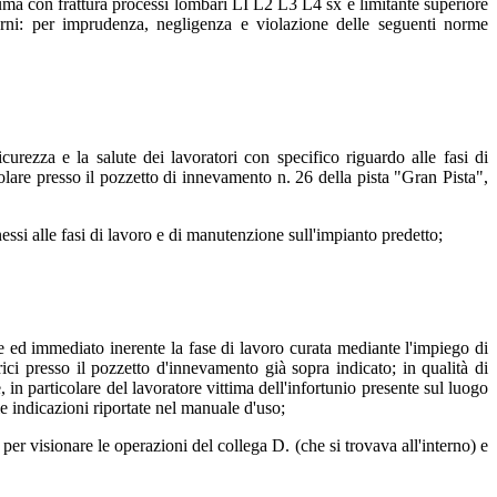
trauma con frattura processi lombari LI L2 L3 L4 sx e limitante superiore
giorni: per imprudenza, negligenza e violazione delle seguenti norme
icurezza e la salute dei lavoratori con specifico riguardo alle fasi di
colare presso il pozzetto di innevamento n. 26 della pista "Gran Pista",
ssi alle fasi di lavoro e di manutenzione sull'impianto predetto;
e ed immediato inerente la fase di lavoro curata mediante l'impiego di
ici presso il pozzetto d'innevamento già sopra indicato; in qualità di
 in particolare del lavoratore vittima dell'infortunio presente sul luogo
le indicazioni riportate nel manuale d'uso;
er visionare le operazioni del collega D. (che si trovava all'interno) e