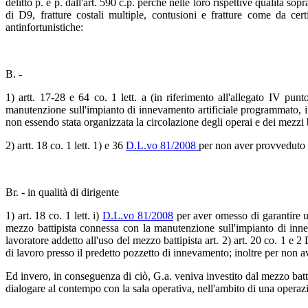
delitto p. e p. dall'art. 590 c.p. perché nelle loro rispettive qualità 
di D9, fratture costali multiple, contusioni e fratture come da cer
antinfortunistiche:
B. -
1) artt. 17-28 e 64 co. 1 lett. a (in riferimento all'allegato IV punt
manutenzione sull'impianto di innevamento artificiale programmato, in r
non essendo stata organizzata la circolazione degli operai e dei mezzi ba
2) artt. 18 co. 1 lett. 1) e 36
D.L.vo 81/2008
per non aver provveduto a
Br. - in qualità di dirigente
1) art. 18 co. 1 lett. i)
D.L.vo 81/2008
per aver omesso di garantire u
mezzo battipista connessa con la manutenzione sull'impianto di inneva
lavoratore addetto all'uso del mezzo battipista art. 2) art. 20 co. 1 e 
di lavoro presso il predetto pozzetto di innevamento; inoltre per non av
Ed invero, in conseguenza di ciò, G.a. veniva investito dal mezzo batti
dialogare al contempo con la sala operativa, nell'ambito di una operazi