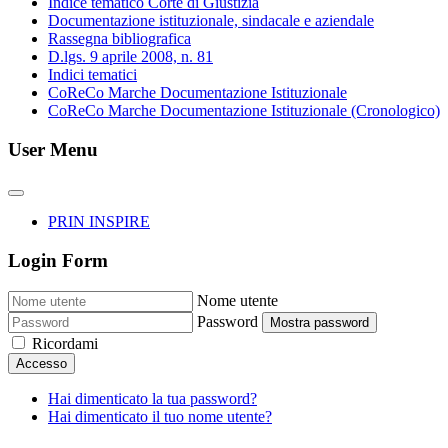
Indice tematico Corte di Giustizia
Documentazione istituzionale, sindacale e aziendale
Rassegna bibliografica
D.lgs. 9 aprile 2008, n. 81
Indici tematici
CoReCo Marche Documentazione Istituzionale
CoReCo Marche Documentazione Istituzionale (Cronologico)
User Menu
PRIN INSPIRE
Login Form
Nome utente
Password
Mostra password
Ricordami
Accesso
Hai dimenticato la tua password?
Hai dimenticato il tuo nome utente?