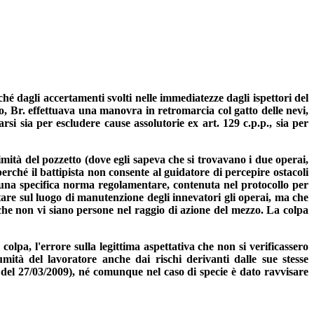
hé dagli accertamenti svolti nelle immediatezze dagli ispettori del
ato, Br. effettuava una manovra in retromarcia col gatto delle nevi,
si sia per escludere cause assolutorie ex art. 129 c.p.p., sia per
imità del pozzetto (dove egli sapeva che si trovavano i due operai,
 perché il battipista non consente al guidatore di percepire ostacoli
o una specifica norma regolamentare, contenuta nel protocollo per
ortare sul luogo di manutenzione degli innevatori gli operai, ma che
che non vi siano persone nel raggio di azione del mezzo. La colpa
olpa, l'errore sulla legittima aspettativa che non si verificassero
mità del lavoratore anche dai rischi derivanti dalle sue stesse
 del 27/03/2009), né comunque nel caso di specie è dato ravvisare