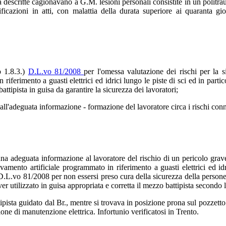
sopra descritte cagionavano a G.M. lesioni personali consistite in un poli
tificazioni in atti, con malattia della durata superiore ai quaranta 
o 1.8.3.)
D.L.vo 81/2008
per l'omessa valutazione dei rischi per la s
iferimento a guasti elettrici ed idrici lungo le piste di sci ed in parti
ttipista in guisa da garantire la sicurezza dei lavoratori;
ll'adeguata informazione - formazione del lavoratore circa i rischi conne
na adeguata informazione al lavoratore del rischio di un pericolo grav
mento artificiale programmato in riferimento a guasti elettrici ed idr
2 D.L.vo 81/2008 per non essersi preso cura della sicurezza della persone,
er utilizzato in guisa appropriata e corretta il mezzo battipista secondo 
pista guidato dal Br., mentre si trovava in posizione prona sul pozzetto p
one di manutenzione elettrica. Infortunio verificatosi in Trento.