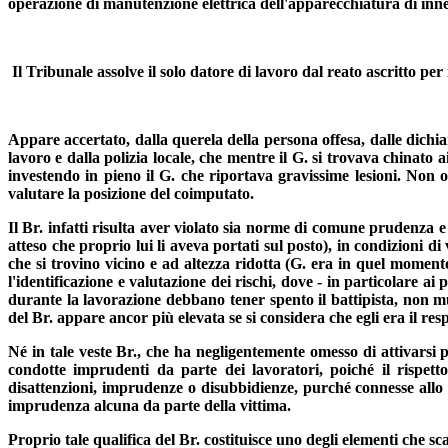
operazione di manutenzione elettrica dell'apparecchiatura di in
Il Tribunale assolve il solo datore di lavoro dal reato ascritto pe
Appare accertato, dalla querela della persona offesa, dalle dichia
lavoro e dalla polizia locale, che mentre il G. si trovava chinato 
investendo in pieno il G. che riportava gravissime lesioni. Non o
valutare la posizione del coimputato.
Il Br. infatti risulta aver violato sia norme di comune prudenza e
atteso che proprio lui li aveva portati sul posto), in condizioni di
che si trovino vicino e ad altezza ridotta (G. era in quel momen
l'identificazione e valutazione dei rischi, dove - in particolare a
durante la lavorazione debbano tener spento il battipista, non m
del Br. appare ancor più elevata se si considera che egli era il res
Né in tale veste Br., che ha negligentemente omesso di attivarsi p
condotte imprudenti da parte dei lavoratori, poiché il rispett
disattenzioni, imprudenze o disubbidienze, purché connesse allo 
imprudenza alcuna da parte della vittima.
Proprio tale qualifica del Br. costituisce uno degli elementi che s