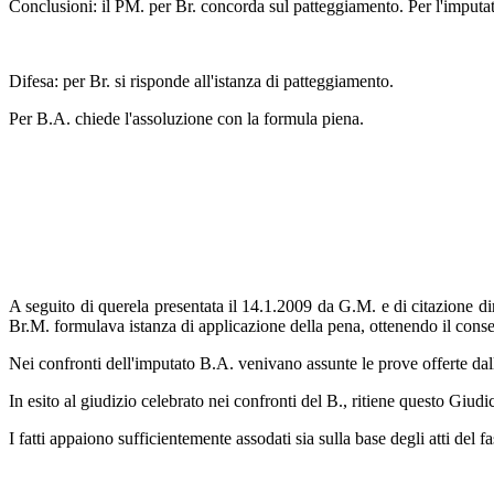
Conclusioni: il PM. per Br. concorda sul patteggiamento. Per l'imputa
Difesa: per Br. si risponde all'istanza di patteggiamento.
Per B.A. chiede l'assoluzione con la formula piena.
A seguito di querela presentata il 14.1.2009 da G.M. e di citazione di
Br.M. formulava istanza di applicazione della pena, ottenendo il cons
Nei confronti dell'imputato B.A. venivano assunte le prove offerte dall
In esito al giudizio celebrato nei confronti del B., ritiene questo Giudi
I fatti appaiono sufficientemente assodati sia sulla base degli atti del 