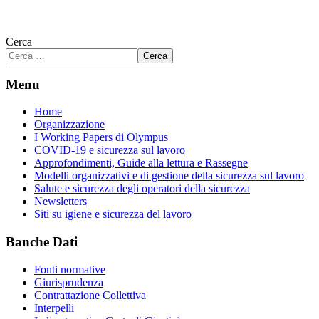
Cerca
Cerca
Menu
Home
Organizzazione
I Working Papers di Olympus
COVID-19 e sicurezza sul lavoro
Approfondimenti, Guide alla lettura e Rassegne
Modelli organizzativi e di gestione della sicurezza sul lavoro
Salute e sicurezza degli operatori della sicurezza
Newsletters
Siti su igiene e sicurezza del lavoro
Banche Dati
Fonti normative
Giurisprudenza
Contrattazione Collettiva
Interpelli