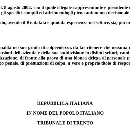
d. 8 agosto 2002, con il quale il legale rappresentante e presidente 
gli specifici compiti ed attribuendogli piena autonomia decisionale i
cato, avendo il Br. datata e quotata esperienza nel settore, sia, più i
nalità nel suo grado di colpevolezza, da far ritenere che nessuna co
sioni dell'azienda e della sua suddivisione in distinti settori, rami e
nizzazione, di fronte alla prova di una idonea delega al personale p
o penale, di presunzioni di colpa, a vero e proprio titolo di respon
REPUBBLICA ITALIANA
IN NOME DEL POPOLO ITALIANO
TRIBUNALE DI TRENTO