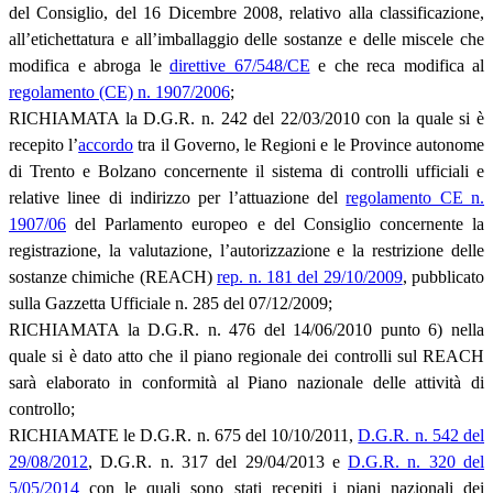
del Consiglio, del 16 Dicembre 2008, relativo alla classificazione,
all’etichettatura e all’imballaggio delle sostanze e delle miscele che
modifica e abroga le
direttive 67/548/CE
e che reca modifica al
regolamento (CE) n. 1907/2006
;
RICHIAMATA la D.G.R. n. 242 del 22/03/2010 con la quale si è
recepito l’
accordo
tra il Governo, le Regioni e le Province autonome
di Trento e Bolzano concernente il sistema di controlli ufficiali e
relative linee di indirizzo per l’attuazione del
regolamento CE n.
1907/06
del Parlamento europeo e del Consiglio concernente la
registrazione, la valutazione, l’autorizzazione e la restrizione delle
sostanze chimiche (REACH)
rep. n. 181 del 29/10/2009
, pubblicato
sulla Gazzetta Ufficiale n. 285 del 07/12/2009;
RICHIAMATA la D.G.R. n. 476 del 14/06/2010 punto 6) nella
quale si è dato atto che il piano regionale dei controlli sul REACH
sarà elaborato in conformità al Piano nazionale delle attività di
controllo;
RICHIAMATE le D.G.R. n. 675 del 10/10/2011,
D.G.R. n. 542 del
29/08/2012
, D.G.R. n. 317 del 29/04/2013 e
D.G.R. n. 320 del
5/05/2014
con le quali sono stati recepiti i piani nazionali dei