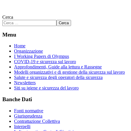
Cerca
Cerca
Menu
Home
Organizzazione
I Working Papers di Olympus
COVID-19 e sicurezza sul lavoro
Approfondimenti, Guide alla lettura e Rassegne
Modelli organizzativi e di gestione della sicurezza sul lavoro
Salute e sicurezza degli operatori della sicurezza
Newsletters
Siti su igiene e sicurezza del lavoro
Banche Dati
Fonti normative
Giurisprudenza
Contrattazione Collettiva
Interpelli