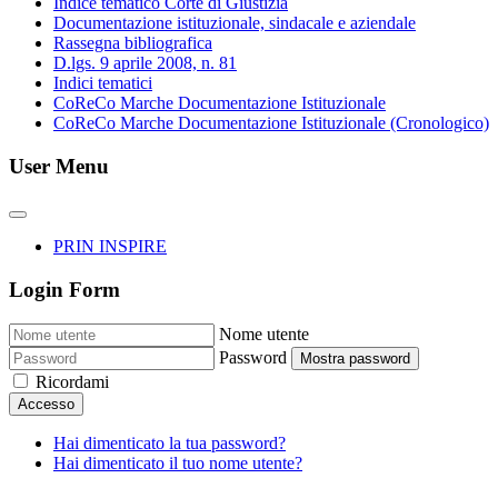
Indice tematico Corte di Giustizia
Documentazione istituzionale, sindacale e aziendale
Rassegna bibliografica
D.lgs. 9 aprile 2008, n. 81
Indici tematici
CoReCo Marche Documentazione Istituzionale
CoReCo Marche Documentazione Istituzionale (Cronologico)
User Menu
PRIN INSPIRE
Login Form
Nome utente
Password
Mostra password
Ricordami
Accesso
Hai dimenticato la tua password?
Hai dimenticato il tuo nome utente?