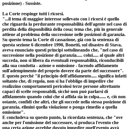
posizione) - Sussiste.
La Corte respinge tutti i ricorsi.
"...il tema di maggior interesse sollevato con i ricorsi è quello
che riguarda la perdurante responsabilità dell'agente nel caso di
perdita della disponibilità della cosa; tema che, più in generale
attiene al problema della successione nelle posizioni di garanzia.
Su questo tema la Corte di cassazione, già con la sentenza di
questa sezione 6 dicembre 1990, Bonetti, sul disastro di Stava,
aveva enunciato questi principi sottolineando che, "nel caso di
successione nella posizione di garanzia..... colui..... al quale altri
succeda, non si libera da eventuali responsabilità, riconducibili
alla sua condotta - azione o omissione - facendo affidamento
sull'adempimento del proprio dovere da parte del successore".
E questo perchè "il principio dell'affidamento..... significa infatti
soltanto che, di regola, non si ha l'obbligo di impedire che
realizzino comportamenti pericolosi terze persone altrettanto
capaci di scelte responsabili, sicchè non può parlarsi di
affidamento quando colui che si affida sia in colpa...... e, ciò non
ostante, confidi che altri, che gli succede nella stessa posizione di
garanzia, elimini quella violazione o ponga rimedio a quella
omissione".
E concludeva su questo punto, la ricordata sentenza, che "ove
anche per l'omissione del successore, si produca l'evento che
una certa azione avrebbe dovuto impedire quell'evento avrà