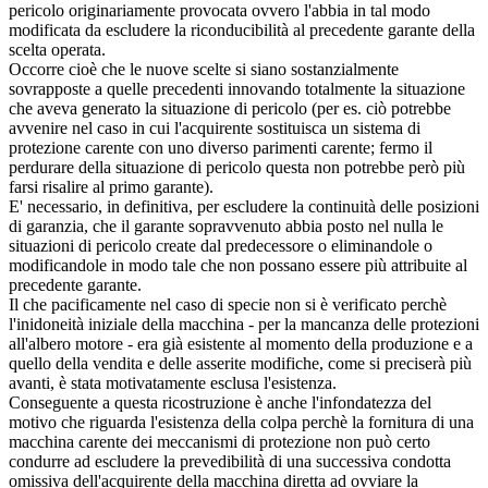
pericolo originariamente provocata ovvero l'abbia in tal modo
modificata da escludere la riconducibilità al precedente garante della
scelta operata.
Occorre cioè che le nuove scelte si siano sostanzialmente
sovrapposte a quelle precedenti innovando totalmente la situazione
che aveva generato la situazione di pericolo (per es. ciò potrebbe
avvenire nel caso in cui l'acquirente sostituisca un sistema di
protezione carente con uno diverso parimenti carente; fermo il
perdurare della situazione di pericolo questa non potrebbe però più
farsi risalire al primo garante).
E' necessario, in definitiva, per escludere la continuità delle posizioni
di garanzia, che il garante sopravvenuto abbia posto nel nulla le
situazioni di pericolo create dal predecessore o eliminandole o
modificandole in modo tale che non possano essere più attribuite al
precedente garante.
Il che pacificamente nel caso di specie non si è verificato perchè
l'inidoneità iniziale della macchina - per la mancanza delle protezioni
all'albero motore - era già esistente al momento della produzione e a
quello della vendita e delle asserite modifiche, come si preciserà più
avanti, è stata motivatamente esclusa l'esistenza.
Conseguente a questa ricostruzione è anche l'infondatezza del
motivo che riguarda l'esistenza della colpa perchè la fornitura di una
macchina carente dei meccanismi di protezione non può certo
condurre ad escludere la prevedibilità di una successiva condotta
omissiva dell'acquirente della macchina diretta ad ovviare la