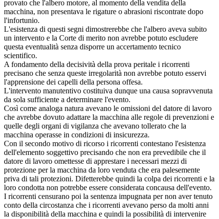
provato che l'albero motore, al momento della vendita della
macchina, non presentava le rigature o abrasioni riscontrate dopo
l'infortunio.
L'esistenza di questi segni dimostrerebbe che l'albero aveva subito
un intervento e la Corte di merito non avrebbe potuto escludere
questa eventualità senza disporre un accertamento tecnico
scientifico.
A fondamento della decisività della prova peritale i ricorrenti
precisano che senza queste irregolarità non avrebbe potuto esservi
l'apprensione dei capelli della persona offesa.
L'intervento manutentivo costituiva dunque una causa sopravvenuta
da sola sufficiente a determinare l'evento.
Così come analoga natura avevano le omissioni del datore di lavoro
che avrebbe dovuto adattare la macchina alle regole di prevenzioni e
quelle degli organi di vigilanza che avevano tollerato che la
macchina operasse in condizioni di insicurezza.
Con il secondo motivo di ricorso i ricorrenti contestano l'esistenza
dell'elemento soggettivo precisando che non era prevedibile che il
datore di lavoro omettesse di apprestare i necessari mezzi di
protezione per la macchina da loro venduta che era palesemente
priva di tali protezioni. Difetterebbe quindi la colpa dei ricorrenti e la
loro condotta non potrebbe essere considerata concausa dell'evento.
I ricorrenti censurano poi la sentenza impugnata per non aver tenuto
conto della circostanza che i ricorrenti avevano perso da molti anni
la disponibilità della macchina e quindi la possibilità di intervenire