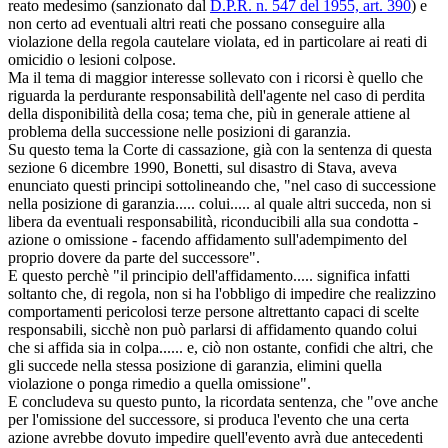
reato medesimo (sanzionato dal
D.P.R. n. 547 del 1955, art. 390
) e
non certo ad eventuali altri reati che possano conseguire alla
violazione della regola cautelare violata, ed in particolare ai reati di
omicidio o lesioni colpose.
Ma il tema di maggior interesse sollevato con i ricorsi è quello che
riguarda la perdurante responsabilità dell'agente nel caso di perdita
della disponibilità della cosa; tema che, più in generale attiene al
problema della successione nelle posizioni di garanzia.
Su questo tema la Corte di cassazione, già con la sentenza di questa
sezione 6 dicembre 1990, Bonetti, sul disastro di Stava, aveva
enunciato questi principi sottolineando che, "nel caso di successione
nella posizione di garanzia..... colui..... al quale altri succeda, non si
libera da eventuali responsabilità, riconducibili alla sua condotta -
azione o omissione - facendo affidamento sull'adempimento del
proprio dovere da parte del successore".
E questo perchè "il principio dell'affidamento..... significa infatti
soltanto che, di regola, non si ha l'obbligo di impedire che realizzino
comportamenti pericolosi terze persone altrettanto capaci di scelte
responsabili, sicchè non può parlarsi di affidamento quando colui
che si affida sia in colpa...... e, ciò non ostante, confidi che altri, che
gli succede nella stessa posizione di garanzia, elimini quella
violazione o ponga rimedio a quella omissione".
E concludeva su questo punto, la ricordata sentenza, che "ove anche
per l'omissione del successore, si produca l'evento che una certa
azione avrebbe dovuto impedire quell'evento avrà due antecedenti