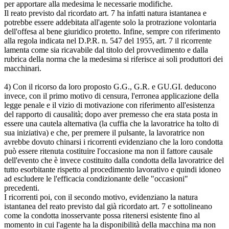
per apportare alla medesima le necessarie modifiche.
Il reato previsto dal ricordato art. 7 ha infatti natura istantanea e
potrebbe essere addebitata all'agente solo la protrazione volontaria
dell'offesa al bene giuridico protetto. Infine, sempre con riferimento
alla regola indicata nel D.P.R. n. 547 del 1955, art. 7 il ricorrente
lamenta come sia ricavabile dal titolo del provvedimento e dalla
rubrica della norma che la medesima si riferisce ai soli produttori dei
macchinari.
4) Con il ricorso da loro proposto G.G., G.R. e GU.GI. deducono
invece, con il primo motivo di censura, l'erronea applicazione della
legge penale e il vizio di motivazione con riferimento all'esistenza
del rapporto di causalità; dopo aver premesso che era stata posta in
essere una cautela alternativa (la cuffia che la lavoratrice ha tolto di
sua iniziativa) e che, per premere il pulsante, la lavoratrice non
avrebbe dovuto chinarsi i ricorrenti evidenziano che la loro condotta
può essere ritenuta costituire l'occasione ma non il fattore causale
dell'evento che è invece costituito dalla condotta della lavoratrice del
tutto esorbitante rispetto al procedimento lavorativo e quindi idoneo
ad escludere le l'efficacia condizionante delle "occasioni"
precedenti.
I ricorrenti poi, con il secondo motivo, evidenziano la natura
istantanea del reato previsto dal già ricordato art. 7 e sottolineano
come la condotta inosservante possa ritenersi esistente fino al
momento in cui l'agente ha la disponibilità della macchina ma non