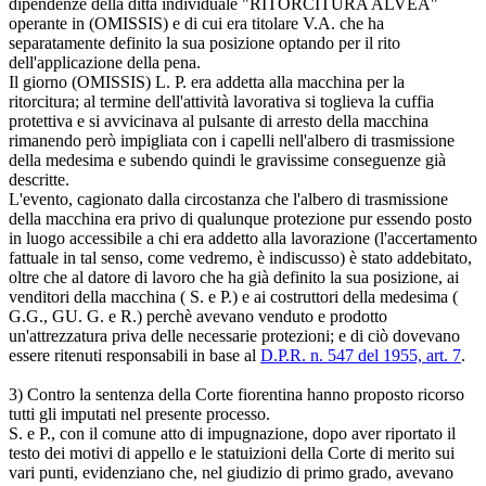
dipendenze della ditta individuale "RITORCITURA ALVEA"
operante in (OMISSIS) e di cui era titolare V.A. che ha
separatamente definito la sua posizione optando per il rito
dell'applicazione della pena.
Il giorno (OMISSIS) L. P. era addetta alla macchina per la
ritorcitura; al termine dell'attività lavorativa si toglieva la cuffia
protettiva e si avvicinava al pulsante di arresto della macchina
rimanendo però impigliata con i capelli nell'albero di trasmissione
della medesima e subendo quindi le gravissime conseguenze già
descritte.
L'evento, cagionato dalla circostanza che l'albero di trasmissione
della macchina era privo di qualunque protezione pur essendo posto
in luogo accessibile a chi era addetto alla lavorazione (l'accertamento
fattuale in tal senso, come vedremo, è indiscusso) è stato addebitato,
oltre che al datore di lavoro che ha già definito la sua posizione, ai
venditori della macchina ( S. e P.) e ai costruttori della medesima (
G.G., GU. G. e R.) perchè avevano venduto e prodotto
un'attrezzatura priva delle necessarie protezioni; e di ciò dovevano
essere ritenuti responsabili in base al
D.P.R. n. 547 del 1955, art. 7
.
3) Contro la sentenza della Corte fiorentina hanno proposto ricorso
tutti gli imputati nel presente processo.
S. e P., con il comune atto di impugnazione, dopo aver riportato il
testo dei motivi di appello e le statuizioni della Corte di merito sui
vari punti, evidenziano che, nel giudizio di primo grado, avevano