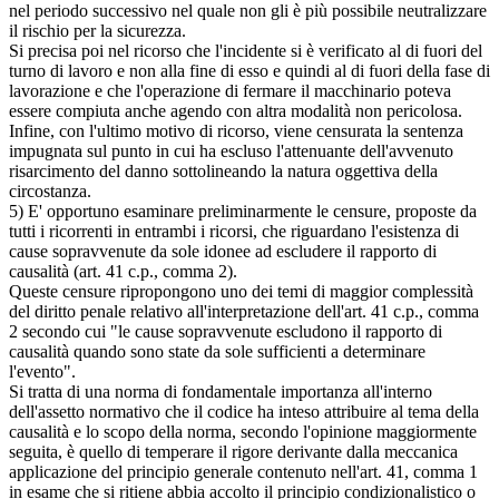
nel periodo successivo nel quale non gli è più possibile neutralizzare
il rischio per la sicurezza.
Si precisa poi nel ricorso che l'incidente si è verificato al di fuori del
turno di lavoro e non alla fine di esso e quindi al di fuori della fase di
lavorazione e che l'operazione di fermare il macchinario poteva
essere compiuta anche agendo con altra modalità non pericolosa.
Infine, con l'ultimo motivo di ricorso, viene censurata la sentenza
impugnata sul punto in cui ha escluso l'attenuante dell'avvenuto
risarcimento del danno sottolineando la natura oggettiva della
circostanza.
5) E' opportuno esaminare preliminarmente le censure, proposte da
tutti i ricorrenti in entrambi i ricorsi, che riguardano l'esistenza di
cause sopravvenute da sole idonee ad escludere il rapporto di
causalità (art. 41 c.p., comma 2).
Queste censure ripropongono uno dei temi di maggior complessità
del diritto penale relativo all'interpretazione dell'art. 41 c.p., comma
2 secondo cui "le cause sopravvenute escludono il rapporto di
causalità quando sono state da sole sufficienti a determinare
l'evento".
Si tratta di una norma di fondamentale importanza all'interno
dell'assetto normativo che il codice ha inteso attribuire al tema della
causalità e lo scopo della norma, secondo l'opinione maggiormente
seguita, è quello di temperare il rigore derivante dalla meccanica
applicazione del principio generale contenuto nell'art. 41, comma 1
in esame che si ritiene abbia accolto il principio condizionalistico o