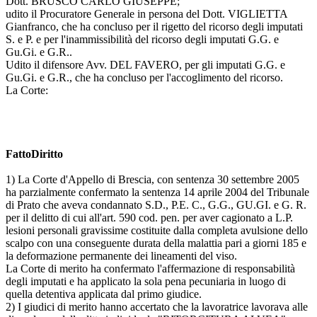
Dott. BRUSCO CARLO GIUSEPPE;
udito il Procuratore Generale in persona del Dott. VIGLIETTA
Gianfranco, che ha concluso per il rigetto del ricorso degli imputati
S. e P. e per l'inammissibilità del ricorso degli imputati G.G. e
Gu.Gi. e G.R..
Udito il difensore Avv. DEL FAVERO, per gli imputati G.G. e
Gu.Gi. e G.R., che ha concluso per l'accoglimento del ricorso.
La Corte:
FattoDiritto
1) La Corte d'Appello di Brescia, con sentenza 30 settembre 2005
ha parzialmente confermato la sentenza 14 aprile 2004 del Tribunale
di Prato che aveva condannato S.D., P.E. C., G.G., GU.GI. e G. R.
per il delitto di cui all'art. 590 cod. pen. per aver cagionato a L.P.
lesioni personali gravissime costituite dalla completa avulsione dello
scalpo con una conseguente durata della malattia pari a giorni 185 e
la deformazione permanente dei lineamenti del viso.
La Corte di merito ha confermato l'affermazione di responsabilità
degli imputati e ha applicato la sola pena pecuniaria in luogo di
quella detentiva applicata dal primo giudice.
2) I giudici di merito hanno accertato che la lavoratrice lavorava alle