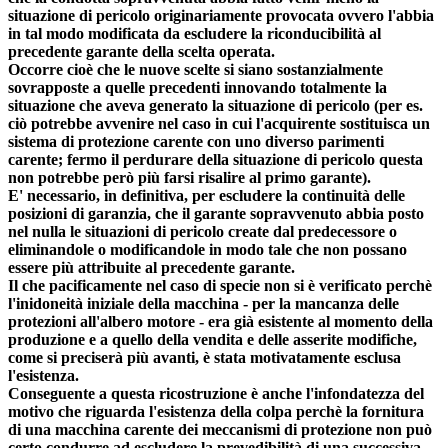
situazione di pericolo originariamente provocata ovvero l'abbia
in tal modo modificata da escludere la riconducibilità al
precedente garante della scelta operata.
Occorre cioè che le nuove scelte si siano sostanzialmente
sovrapposte a quelle precedenti innovando totalmente la
situazione che aveva generato la situazione di pericolo (per es.
ciò potrebbe avvenire nel caso in cui l'acquirente sostituisca un
sistema di protezione carente con uno diverso parimenti
carente;
fermo il perdurare della situazione di pericolo questa
non potrebbe però più farsi risalire al primo garante).
E' necessario, in definitiva, per escludere la continuità delle
posizioni di garanzia, che il garante sopravvenuto abbia posto
nel nulla le situazioni di pericolo create dal predecessore o
eliminandole o modificandole in modo tale che non possano
essere più attribuite al precedente garante.
Il che pacificamente nel caso di specie non si è verificato perchè
l'inidoneità iniziale della macchina - per la mancanza delle
protezioni all'albero motore - era già esistente al momento della
produzione e a quello della vendita e delle asserite modifiche,
come si preciserà più avanti, è stata motivatamente esclusa
l'esistenza.
Conseguente a questa ricostruzione è anche l'infondatezza del
motivo che riguarda l'esistenza della colpa perchè la fornitura
di una macchina carente dei meccanismi di protezione non può
certo condurre ad escludere la prevedibilità di una successiva