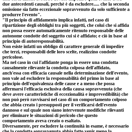
due antecedenti causali, perchè è da escludere..... che la seconda
omissione sia fatto eccezionale sopravvenuto da solo sufficiente a
produrre l'evento".
"Il principio di affidamento implica infatti, nel caso di
ripartizione degli obblighi tra più soggetti, che colui che si affida
non possa essere automaticamente ritenuto responsabile delle
autonome condotte del soggetto cui si è affidato; e ciò in base al
principio di autoresponsabilità.
Non esiste infatti un obbligo di carattere generale di impedire
che terzi, responsabili delle loro scelte, realizzino condotte
pericolose.
Ma nel caso in cui l'affidante ponga in essere una condotta
causalmente rilevante la condotta colposa dell'affidato,
anch'essa con efficacia causale nella determinazione dell'evento,
non vale ad escludere la responsabilità del primo in base al
principio dell'equivalenza delle cause e a meno che possa
affermarsi l'efficacia esclusiva della causa sopravvenuta (che
deve avere caratteristiche di eccezionalità e imprevedibilità) che
non può però ravvisarsi nel caso di un comportamento colposo
che abbia creato i presupposti per il verificarsi dell'evento
dannoso e sul quale non siano intervenute modifiche rilevanti
per eliminare le situazioni di pericolo che questo
comportamento aveva creato o esaltato.
Diversamente, per escludere la continuità in esame, è necessario
che la condotta sopravvenuta abbia fatto venir meno la