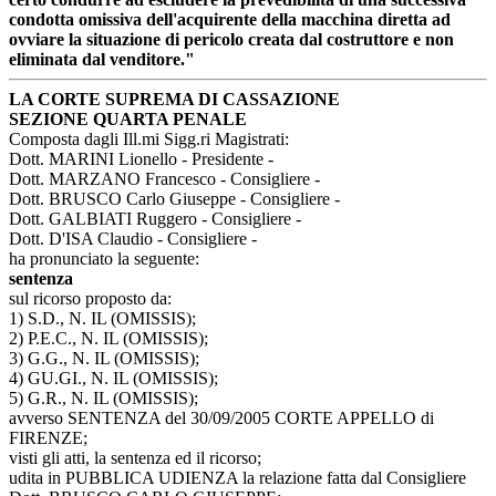
condotta omissiva dell'acquirente della macchina diretta ad
ovviare la situazione di pericolo creata dal costruttore e non
eliminata dal venditore."
LA CORTE SUPREMA DI CASSAZIONE
SEZIONE QUARTA PENALE
Composta dagli Ill.mi Sigg.ri Magistrati:
Dott. MARINI Lionello - Presidente -
Dott. MARZANO Francesco - Consigliere -
Dott. BRUSCO Carlo Giuseppe - Consigliere -
Dott. GALBIATI Ruggero - Consigliere -
Dott. D'ISA Claudio - Consigliere -
ha pronunciato la seguente:
sentenza
sul ricorso proposto da:
1) S.D., N. IL (OMISSIS);
2) P.E.C., N. IL (OMISSIS);
3) G.G., N. IL (OMISSIS);
4) GU.GI., N. IL (OMISSIS);
5) G.R., N. IL (OMISSIS);
avverso SENTENZA del 30/09/2005 CORTE APPELLO di
FIRENZE;
visti gli atti, la sentenza ed il ricorso;
udita in PUBBLICA UDIENZA la relazione fatta dal Consigliere