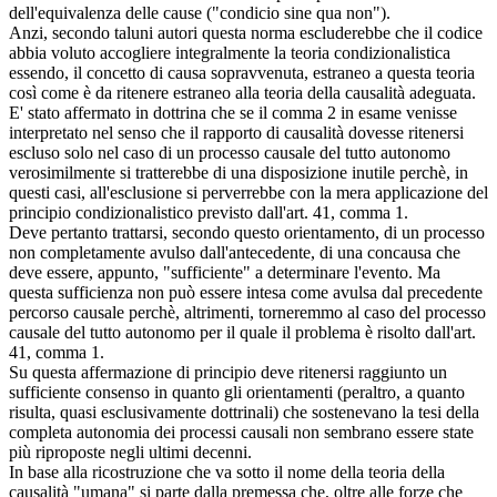
dell'equivalenza delle cause ("condicio sine qua non").
Anzi, secondo taluni autori questa norma escluderebbe che il codice
abbia voluto accogliere integralmente la teoria condizionalistica
essendo, il concetto di causa sopravvenuta, estraneo a questa teoria
così come è da ritenere estraneo alla teoria della causalità adeguata.
E' stato affermato in dottrina che se il comma 2 in esame venisse
interpretato nel senso che il rapporto di causalità dovesse ritenersi
escluso solo nel caso di un processo causale del tutto autonomo
verosimilmente si tratterebbe di una disposizione inutile perchè, in
questi casi, all'esclusione si perverrebbe con la mera applicazione del
principio condizionalistico previsto dall'art. 41, comma 1.
Deve pertanto trattarsi, secondo questo orientamento, di un processo
non completamente avulso dall'antecedente, di una concausa che
deve essere, appunto, "sufficiente" a determinare l'evento. Ma
questa sufficienza non può essere intesa come avulsa dal precedente
percorso causale perchè, altrimenti, torneremmo al caso del processo
causale del tutto autonomo per il quale il problema è risolto dall'art.
41, comma 1.
Su questa affermazione di principio deve ritenersi raggiunto un
sufficiente consenso in quanto gli orientamenti (peraltro, a quanto
risulta, quasi esclusivamente dottrinali) che sostenevano la tesi della
completa autonomia dei processi causali non sembrano essere state
più riproposte negli ultimi decenni.
In base alla ricostruzione che va sotto il nome della teoria della
causalità "umana" si parte dalla premessa che, oltre alle forze che