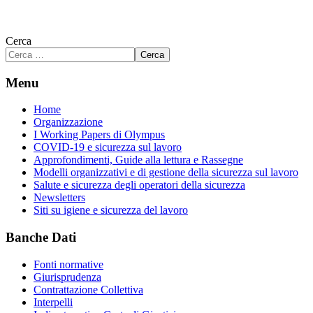
Cerca
Cerca
Menu
Home
Organizzazione
I Working Papers di Olympus
COVID-19 e sicurezza sul lavoro
Approfondimenti, Guide alla lettura e Rassegne
Modelli organizzativi e di gestione della sicurezza sul lavoro
Salute e sicurezza degli operatori della sicurezza
Newsletters
Siti su igiene e sicurezza del lavoro
Banche Dati
Fonti normative
Giurisprudenza
Contrattazione Collettiva
Interpelli