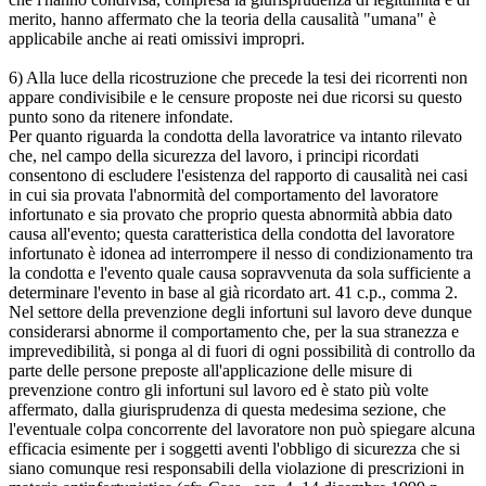
merito, hanno affermato che la teoria della causalità "umana" è
applicabile anche ai reati omissivi impropri.
6) Alla luce della ricostruzione che precede la tesi dei ricorrenti non
appare condivisibile e le censure proposte nei due ricorsi su questo
punto sono da ritenere infondate.
Per quanto riguarda la condotta della lavoratrice va intanto rilevato
che, nel campo della sicurezza del lavoro, i principi ricordati
consentono di escludere l'esistenza del rapporto di causalità nei casi
in cui sia provata l'abnormità del comportamento del lavoratore
infortunato e sia provato che proprio questa abnormità abbia dato
causa all'evento; questa caratteristica della condotta del lavoratore
infortunato è idonea ad interrompere il nesso di condizionamento tra
la condotta e l'evento quale causa sopravvenuta da sola sufficiente a
determinare l'evento in base al già ricordato art. 41 c.p., comma 2.
Nel settore della prevenzione degli infortuni sul lavoro deve dunque
considerarsi abnorme il comportamento che, per la sua stranezza e
imprevedibilità, si ponga al di fuori di ogni possibilità di controllo da
parte delle persone preposte all'applicazione delle misure di
prevenzione contro gli infortuni sul lavoro ed è stato più volte
affermato, dalla giurisprudenza di questa medesima sezione, che
l'eventuale colpa concorrente del lavoratore non può spiegare alcuna
efficacia esimente per i soggetti aventi l'obbligo di sicurezza che si
siano comunque resi responsabili della violazione di prescrizioni in