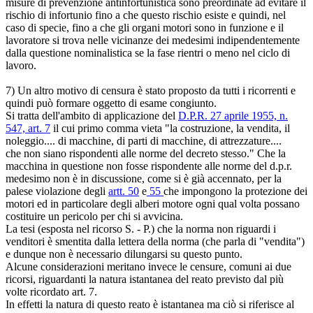
misure di prevenzione antinfortunistica sono preordinate ad evitare il
rischio di infortunio fino a che questo rischio esiste e quindi, nel
caso di specie, fino a che gli organi motori sono in funzione e il
lavoratore si trova nelle vicinanze dei medesimi indipendentemente
dalla questione nominalistica se la fase rientri o meno nel ciclo di
lavoro.
7) Un altro motivo di censura è stato proposto da tutti i ricorrenti e
quindi può formare oggetto di esame congiunto.
Si tratta dell'ambito di applicazione del
D.P.R. 27 aprile 1955, n.
547, art. 7
il cui primo comma vieta "la costruzione, la vendita, il
noleggio.... di macchine, di parti di macchine, di attrezzature....
che non siano rispondenti alle norme del decreto stesso." Che la
macchina in questione non fosse rispondente alle norme del d.p.r.
medesimo non è in discussione, come si è già accennato, per la
palese violazione degli
artt. 50
e
55
che impongono la protezione dei
motori ed in particolare degli alberi motore ogni qual volta possano
costituire un pericolo per chi si avvicina.
La tesi (esposta nel ricorso S. - P.) che la norma non riguardi i
venditori è smentita dalla lettera della norma (che parla di "vendita")
e dunque non è necessario dilungarsi su questo punto.
Alcune considerazioni meritano invece le censure, comuni ai due
ricorsi, riguardanti la natura istantanea del reato previsto dal più
volte ricordato art. 7.
In effetti la natura di questo reato è istantanea ma ciò si riferisce al