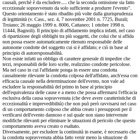
causali, perchè è da escludere..... che la seconda omissione sia fatto
eccezionale sopravvenuto da solo sufficiente a produrre l'evento".
Questo orientamento è stato ribadito più volte dalla giurisprudenza
di legittimità (v. Cass., sez. 4, 7 novembre 2001 n. 7725, Burali;
Troiano; 26 maggio 1999 n. 8006, Cattaneo; 1 ottobre 1998 n.
11444, Bagnoli). Il principio di affidamento implica infatti, nel caso
di ripartizione degli obblighi tra più soggetti, che colui che si affida
non possa essere automaticamente ritenuto responsabile delle
autonome condotte del soggetto cui si è affidato; e ciò in base al
principio di autoresponsabilità.
Non esiste infatti un obbligo di carattere generale di impedire che
terzi, responsabili delle loro scelte, realizzino condotte pericolose.
Ma nel caso in cui l'affidante ponga in essere una condotta
causalmente rilevante la condotta colposa dell'affidato, anch'essa con
efficacia causale nella determinazione dell'evento, non vale ad
escludere la responsabilità del primo in base al principio
dell'equivalenza delle cause e a meno che possa affermarsi l'efficacia
esclusiva della causa sopravvenuta (che deve avere caratteristiche di
eccezionalità e imprevedibilità) che non può però ravvisarsi nel caso
di un comportamento colposo che abbia creato i presupposti per il
verificarsi dell'evento dannoso e sul quale non siano intervenute
modifiche rilevanti per eliminare le situazioni di pericolo che questo
comportamento aveva creato o esaltato.
Diversamente, per escludere la continuità in esame, è necessario che
la condotta sopravvenuta abbia fatto venir meno la situazione di