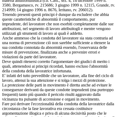
materia antinfortunistica (cfr. Cass., sez. 4, 14 dicembre 1999 n.
3580, Bergamasco, rv. 215686; 3 giugno 1999 n. 12115, Grande, rv.
214999; 14 giugno 1996 n. 8676, Ieritano, rv. 206012).
Tenendo presenti questi principi è dunque da escludere che abbia
queste caratteristiche di abnormità il comportamento, pur
imprudente, del lavoratore che non esorbiti completamente dalle sue
attribuzioni, nel segmento di lavoro attribuitogli e mentre vengono
utilizzati gli strumenti di lavoro ai quali è addetto.
Anche ammesso che la condotta del lavoratore sia stata contraria ad
una norma di prevenzione ciò non sarebbe sufficiente a ritenere la
sua condotta connotata da abnormità essendo, l'osservanza delle
misure di prevenzione, finalizzata anche a prevenire errori e
violazioni da parte del lavoratore.
Deve quindi ritenersi corretto l'argomentare dei giudici di merito i
quali, attenendosi ai principi ricordati, hanno escluso l'abnormità
della condotta della lavoratrice infortunata.
E' infatti del tutto prevedibile che un lavoratore, alla fine del ciclo di
lavoro, attenui la sua attenzione e si tolga i mezzi di protezione.
La protezione delle parti in movimento è diretta anche ad evitare le
conseguenze derivanti da queste condotte imprudenti (ma purtroppo
frequenti) tanto più quando il pericolo risulti aggravato dalla
vicinanza tra pulsante di accensione e organi in movimento.
Fare poi derivare l'eccezionalità della condotta della lavoratrice dalla
circostanza che la fase lavorativa era cessata costituisce
argomentazione illogica e priva di alcuna decisività posto che le