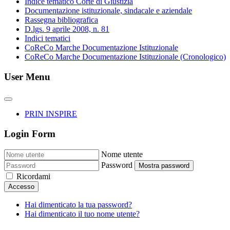
Indice tematico Corte di Giustizia
Documentazione istituzionale, sindacale e aziendale
Rassegna bibliografica
D.lgs. 9 aprile 2008, n. 81
Indici tematici
CoReCo Marche Documentazione Istituzionale
CoReCo Marche Documentazione Istituzionale (Cronologico)
User Menu
PRIN INSPIRE
Login Form
Nome utente
Password
Mostra password
Ricordami
Accesso
Hai dimenticato la tua password?
Hai dimenticato il tuo nome utente?