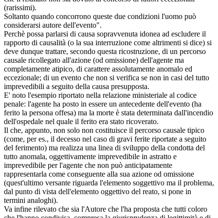
(rarissimi).
Soltanto quando concorrono queste due condizioni l'uomo può
considerarsi autore dell'evento".
Perchè possa parlarsi di causa sopravvenuta idonea ad escludere il
rapporto di causalità (o la sua interruzione come altrimenti si dice) si
deve dunque trattare, secondo questa ricostruzione, di un percorso
causale ricollegato all'azione (od omissione) dell'agente ma
completamente atipico, di carattere assolutamente anomalo ed
eccezionale; di un evento che non si verifica se non in casi del tutto
imprevedibili a seguito della causa presupposta.
E' noto l'esempio riportato nella relazione ministeriale al codice
penale: l'agente ha posto in essere un antecedente dell'evento (ha
ferito la persona offesa) ma la morte è stata determinata dall'incendio
dell'ospedale nel quale il ferito era stato ricoverato.
Il che, appunto, non solo non costituisce il percorso causale tipico
(come, per es., il decesso nel caso di gravi ferite riportate a seguito
del ferimento) ma realizza una linea di sviluppo della condotta del
tutto anomala, oggettivamente imprevedibile in astratto e
imprevedibile per l'agente che non può anticipatamente
rappresentarla come conseguente alla sua azione od omissione
(quest'ultimo versante riguarda l'elemento soggettivo ma il problema,
dal punto di vista dell'elemento oggettivo del reato, si pone in
termini analoghi).
Va infine rilevato che sia l'Autore che l'ha proposta che tutti coloro
che l'hanno condivisa, compresa la giurisprudenza di legittimità e di