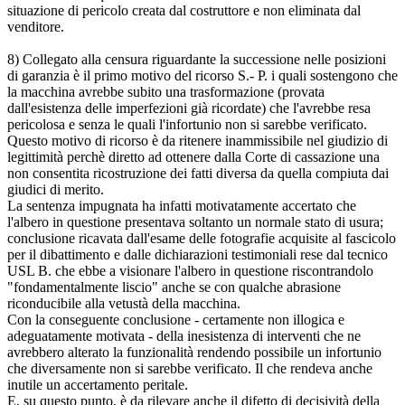
situazione di pericolo creata dal costruttore e non eliminata dal
venditore.
8) Collegato alla censura riguardante la successione nelle posizioni
di garanzia è il primo motivo del ricorso S.- P. i quali sostengono che
la macchina avrebbe subito una trasformazione (provata
dall'esistenza delle imperfezioni già ricordate) che l'avrebbe resa
pericolosa e senza le quali l'infortunio non si sarebbe verificato.
Questo motivo di ricorso è da ritenere inammissibile nel giudizio di
legittimità perchè diretto ad ottenere dalla Corte di cassazione una
non consentita ricostruzione dei fatti diversa da quella compiuta dai
giudici di merito.
La sentenza impugnata ha infatti motivatamente accertato che
l'albero in questione presentava soltanto un normale stato di usura;
conclusione ricavata dall'esame delle fotografie acquisite al fascicolo
per il dibattimento e dalle dichiarazioni testimoniali rese dal tecnico
USL B. che ebbe a visionare l'albero in questione riscontrandolo
"fondamentalmente liscio" anche se con qualche abrasione
riconducibile alla vetustà della macchina.
Con la conseguente conclusione - certamente non illogica e
adeguatamente motivata - della inesistenza di interventi che ne
avrebbero alterato la funzionalità rendendo possibile un infortunio
che diversamente non si sarebbe verificato. Il che rendeva anche
inutile un accertamento peritale.
E, su questo punto, è da rilevare anche il difetto di decisività della