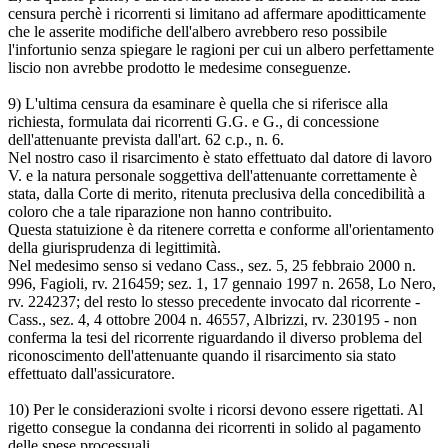
censura perchè i ricorrenti si limitano ad affermare apoditticamente
che le asserite modifiche dell'albero avrebbero reso possibile
l'infortunio senza spiegare le ragioni per cui un albero perfettamente
liscio non avrebbe prodotto le medesime conseguenze.
9) L'ultima censura da esaminare è quella che si riferisce alla
richiesta, formulata dai ricorrenti G.G. e G., di concessione
dell'attenuante prevista dall'art. 62 c.p., n. 6.
Nel nostro caso il risarcimento è stato effettuato dal datore di lavoro
V. e la natura personale soggettiva dell'attenuante correttamente è
stata, dalla Corte di merito, ritenuta preclusiva della concedibilità a
coloro che a tale riparazione non hanno contribuito.
Questa statuizione è da ritenere corretta e conforme all'orientamento
della giurisprudenza di legittimità.
Nel medesimo senso si vedano Cass., sez. 5, 25 febbraio 2000 n.
996, Fagioli, rv. 216459; sez. 1, 17 gennaio 1997 n. 2658, Lo Nero,
rv. 224237; del resto lo stesso precedente invocato dal ricorrente -
Cass., sez. 4, 4 ottobre 2004 n. 46557, Albrizzi, rv. 230195 - non
conferma la tesi del ricorrente riguardando il diverso problema del
riconoscimento dell'attenuante quando il risarcimento sia stato
effettuato dall'assicuratore.
10) Per le considerazioni svolte i ricorsi devono essere rigettati. Al
rigetto consegue la condanna dei ricorrenti in solido al pagamento
delle spese processuali.