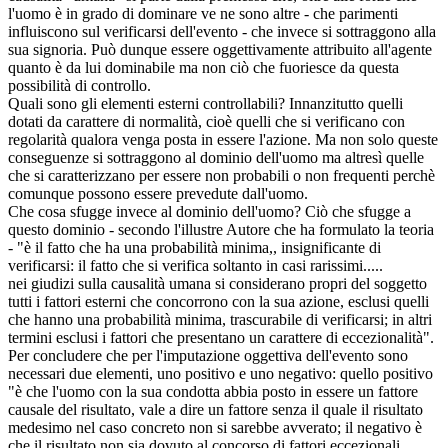
l'uomo è in grado di dominare ve ne sono altre - che parimenti
influiscono sul verificarsi dell'evento - che invece si sottraggono alla
sua signoria. Può dunque essere oggettivamente attribuito all'agente
quanto è da lui dominabile ma non ciò che fuoriesce da questa
possibilità di controllo.
Quali sono gli elementi esterni controllabili? Innanzitutto quelli
dotati da carattere di normalità, cioè quelli che si verificano con
regolarità qualora venga posta in essere l'azione. Ma non solo queste
conseguenze si sottraggono al dominio dell'uomo ma altresì quelle
che si caratterizzano per essere non probabili o non frequenti perchè
comunque possono essere prevedute dall'uomo.
Che cosa sfugge invece al dominio dell'uomo? Ciò che sfugge a
questo dominio - secondo l'illustre Autore che ha formulato la teoria
- "è il fatto che ha una probabilità minima,, insignificante di
verificarsi: il fatto che si verifica soltanto in casi rarissimi.....
nei giudizi sulla causalità umana si considerano propri del soggetto
tutti i fattori esterni che concorrono con la sua azione, esclusi quelli
che hanno una probabilità minima, trascurabile di verificarsi; in altri
termini esclusi i fattori che presentano un carattere di eccezionalità".
Per concludere che per l'imputazione oggettiva dell'evento sono
necessari due elementi, uno positivo e uno negativo: quello positivo
"è che l'uomo con la sua condotta abbia posto in essere un fattore
causale del risultato, vale a dire un fattore senza il quale il risultato
medesimo nel caso concreto non si sarebbe avverato; il negativo è
che il risultato non sia dovuto al concorso di fattori eccezionali