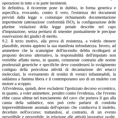
operazioni in tutto o in parte inesistenti.
In definitiva, il ricorrente pone in dubbio, in forma generica e
aspecifica, evocando, contro il vero, l'esistenza dei documenti
previsti dalla legge o comunque richiamando documentazione
impertinente (attestazione conformità ISO), la configurazione delle
plurime violazioni della legge penale descritte nel capo
d'imputazione, senza peritarsi di smentire puntualmente le precipue
osservazioni dei giudici di merito.
9.2. Il terzo motivo, alla prova di resistenza, a volerlo ritenere
plausibile, mostra appieno la sua manifesta infondatezza. Invero, ad
ammettere che la scaturigine dell'incendio debba ricollegarsi al
proposto decorso alternativo, la responsabilità dell'imputato non
verrebbe affatto meno, in quanto, certamente contrario alle norme
prudenziali generiche e specifiche deve considerarsi lo svolgimento
contiguo della pericolosa attività di decantazione dei setacci
molecolari, lo sversamento di residui di vernici infiammabili, la
saldatura a fiamma libera e il contemporaneo uso di un muletto con
motore a scoppio.
All'evidenza, quindi, deve escludersi l'ipotizzato decorso eccentrico,
in quanto, a voler ammettere, peraltro contro l'evidenza, che l'evento
ebbe causa ultima nel tranciamento del cavo che portava il gas alla
canna della saldatrice, non può certo parlarsi di condotta
imprevedibilmente anomala dell'operaio che conduceva il muletto,
deceduto nell'occorso; trattandosi, al contrario, di un evento
prevedibile e prevenibile, in relazione alle attività lavorative svolte,