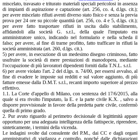
miscelato, travasato e triturato materiali speciali pericolosi in assenza
di impianti di aspirazione e captazione (art. 256, co. 4, d.lgs. cit.);
per avere miscelato rifiuti aventi diverso stato fisico e senza la previa
prova per 24 ore su piccole quantità (art. 256, co. 4 e 5, d.lgs. cit.);
per avere fatto trasportare rifiuti in uscita dallo stabilimento,
affidandoli alla società G. s.r.l., della quale l'imputato era
amministratore unico, indicando nel formulario e nella scheda il
falso; per avere, al fine di trarne profitto, fatto trafficare in rifiuti la
società amministrata (art. 260, d.lgs. cit.).
5) per avere, in esecuzione di un medesimo disegno criminoso, fatto
usufruire la società di mere prestazioni di manodopera, mediante
l'occupazione di più lavoratori dipendenti forniti dalla T.N.L. s.r.l.
6) per avere violato l'art. 2 del d.lgs. n. 74/00, per essersi avvalso, al
fine di evadere le imposte sui redditi e sul valore aggiunto, di più
fatture emesse dalla D.M.T. s.r.l., recanti importo superiore al prezzo
effettivo.
1.1. La Corte d'appello di Milano, con sentenza del 17/6/2015, alla
quale si era rivolto l'imputato, la E. e la parte civile K.X. , salvo a
disporre provvisionale in favore della predetta parte civile, confermò
quella di primo grado.
2. Pur avuto riguardo al perimetro decisionale di legittimità appare
opportuno per una adeguata intelligenza della fattispecie, riprendere,
sinteticamente, i termini della vicenda.
Le indagini svolte dal consulente del P.M., dai CC e dagli organi
amministrativi di vigilanza e controllo, nonché dalle dichiarazioni