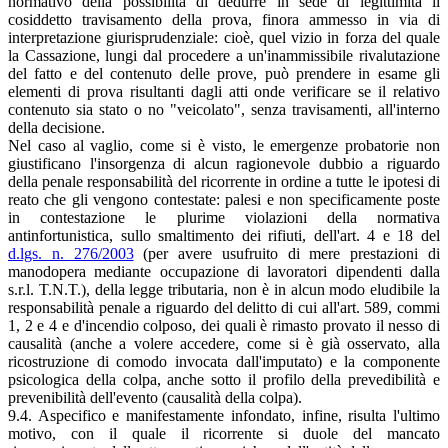
normativo della possibilità di dedurre in sede di legittimità il
cosiddetto travisamento della prova, finora ammesso in via di
interpretazione giurisprudenziale: cioè, quel vizio in forza del quale
la Cassazione, lungi dal procedere a un'inammissibile rivalutazione
del fatto e del contenuto delle prove, può prendere in esame gli
elementi di prova risultanti dagli atti onde verificare se il relativo
contenuto sia stato o no "veicolato", senza travisamenti, all'interno
della decisione.
Nel caso al vaglio, come si è visto, le emergenze probatorie non
giustificano l'insorgenza di alcun ragionevole dubbio a riguardo
della penale responsabilità del ricorrente in ordine a tutte le ipotesi di
reato che gli vengono contestate: palesi e non specificamente poste
in contestazione le plurime violazioni della normativa
antinfortunistica, sullo smaltimento dei rifiuti, dell'art. 4 e 18 del
d.lgs. n. 276/2003
(per avere usufruito di mere prestazioni di
manodopera mediante occupazione di lavoratori dipendenti dalla
s.r.l. T.N.T.), della legge tributaria, non è in alcun modo eludibile la
responsabilità penale a riguardo del delitto di cui all'art. 589, commi
1, 2 e 4 e d'incendio colposo, dei quali è rimasto provato il nesso di
causalità (anche a volere accedere, come si è già osservato, alla
ricostruzione di comodo invocata dall'imputato) e la componente
psicologica della colpa, anche sotto il profilo della prevedibilità e
prevenibilità dell'evento (causalità della colpa).
9.4. Aspecifico e manifestamente infondato, infine, risulta l'ultimo
motivo, con il quale il ricorrente si duole del mancato