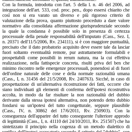
Con la formula, introdotta con l'art. 5 della l. n. 46 del 2006, ad
integrazione dell'art. 533, cod. proc. pen., dopo essersi chiarito che
così non si era varato un diverso e più rigoroso criterio di
valutazione della prova, quanto piuttosto proceduto a dare valore
normativo alla consolidata affermazione giurisprudenziale secondo
la quale la condanna è possibile solo in presenza di certezza
processuale della penale responsabilità dell'imputato (Cass., Sez. I,
n. 20371 dell'11/5/2006, Rv. 234111), si è con maggiore puntualità,
precisato che il dato probatorio acquisito deve essere tale da lasciar
fuori soltanto eventualità remote, pur astrattamente formulabili e
prospettabili come possibili in rerum natura, ma la cui effettiva
realizzazione, nella fattispecie concreta, risulti priva del ben che
minimo riscontro nelle emergenze processuali, ponendosi al di fuori
dell'ordine naturale delle cose e della normale razionalità umana
(Cass., I, n. 31456 del 21/5/2008, Rv. 240763). Sicché, in caso di
prospettazione di un'alternativa ricostruzione dei fatti, occorre che
siano individuati gli elementi di conferma dell'ipotesi ricostruttiva
accolta, in modo da far risultare la non razionalità del dubbio
derivante dalla stessa ipotesi alternativa, non potendo detto dubbio
fondarsi su un'ipotesi del tutto congetturale, seppure plausibile
(Cass., IV, n. 30862 del 17/6/2011, Rv. 250903). Con la
conseguenza dell'apparire del tutto conseguente l'ulteriore approdo
di legittimità (Cass., I, n. 41110 del 24/10/2011, Rv. 251507) che ha
sintetizzato il principio nella cogenza di un metodo dialettico di
verifica dell'ipotesi accusatoria secondo il criterio del "dubbio", con