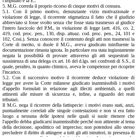
l'imputato e la E..
5. M.G. correda il proprio ricorso di cinque motivi di censura.
5.1. Con il primo motivo, denunziante vizio motivazionale e
violazione di legge, il ricorrente stigmatizza il fatto che il giudizio
abbreviato si fosse svolto senza che fosse stata trasmesso al giudice
l'intero fascicolo del P.M., in violazione di legge (artt. 416, co. 2,
419, cod. proc. pen., 130, disp. attuaz. cod. proc. pen., 24, 101 e
102, Cosi.). Senza conoscere il contenuto degli atti non trasmessi la
Corte di merito, si duole il M.G., aveva giudicato ininfluente la
documentazione rimasta ignota. In particolare era stata ingiustamente
negata la possibilità di provare attraverso gli atti sequestrati la
sussistenza di una delega ex art. 16 del d.lgs. nei confronti di S.S., il
quale, peraltro, in quanto chimico, aveva le competenze per ricoprire
l'incarico.
5.2. Con il successivo motivo il ricorrente deduce violazione di
legge per avere la Corte milanese giudicato inammissibili i motivi
d'appello formulati in relazione agli illeciti ambientali, a quelli
attinenti alle misure di sicurezza e, infine, a riguardo dei reati
tributari.
Il M.G. nega il ricorrere della fattispecie: i motivi erano stati, anzi,
puntualmente correlati alle singole contestazioni e non si era fatto
luogo a nessuna delle ipotesi nelle quali si suole ritenere che
l'appello debba giudicarsi inammissibile perché non attinente al tema
della decisione, apodittico od impreciso; non potendosi allo stesso
precludere il diritto di attingere a tutti gli atti istruttori, in presenza di