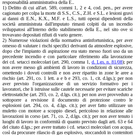
responsabilità amministrativa della E..
1) Delitto di cui all'art. 589, commi 1, 2 e 4, cod. pen., per avere
cagionato per colpa la morte di S.S., C.S., Z.H. e S.L. e lesioni gravi
ai danni di E.N., K.X., M.F. e L.S., tutti operai dipendenti della
società amministrata dall'imputato rimasti colpiti da un incendio
sviluppatosi all'Interno dello stabilimento della E., nel sito ove si
trovavano depositati rifiuti di vario genere.
2) Numerose violazioni della normativa antinfortunistica, per aver
omesso di valutare i rischi specifici derivanti da atmosfere esplosive,
dopo che l'impianto di aspirazione era stato messo fuori uso da un
precedente incendio e con particolare riferimento alla lavorazione
dei cd. setacci molecolari (art. 290, comma 1,
d. Lgs. n. 81/08
); per
non avere messo gli ambienti di lavoro in condizioni di sicurezza,
omettendo i dovuti controlli e non aver ripartito in zone le aree a
rischio (art. 291, co. 1 lett. a e b e 293, co. 1, cit. d.lgs.); per non
aver previsto l'organizzazione di un servizio formativo per i
lavoratori, che li istruisse sulle cautele necessarie per evitare scariche
elettrostatiche (art. 293, co. 2, d.lgs. cit.); per non aver provveduto a
sottoporre a revisione il documento di protezione contro le
esplosioni (art. 294, co. 4, d.lgs. cit.); per aver fatto utilizzare un
muletto con motore a scoppio diesel, pericoloso in relazione alle
lavorazioni in corso (art. 71, co. 2, d.lgs. cit.); per non aver tenuto i
luoghi di lavoro in conformità di quanto previsto dagli arti. 63 e 64
del citato d.lgs.; per avere trattato i cd. setacci molecolari con acqua,
così da procurare rilascio di gas esplosivo, stoccandoli in contenitori