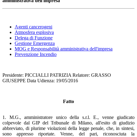
amministrativa dell'impresa
Agenti cancerogeni
Atmosfera esplosiva
Delega di Funzione
Gestione Emergenza
MOG e Responsabilità amministrativa dell'impresa
Prevenzione Incendio
Presidente: PICCIALLI PATRIZIA Relatore: GRASSO
GIUSEPPE Data Udienza: 19/05/2016
Fatto
1. M.G., amministratore unico della s.r.l. E., venne giudicato
colpevole dal GIP del Tribunale di Milano, all'esito di giudizio
abbreviato, di plurime violazioni della legge penale, che, in sintesi,
sono appresso riportate. Venne, del pari, riconosciuta la