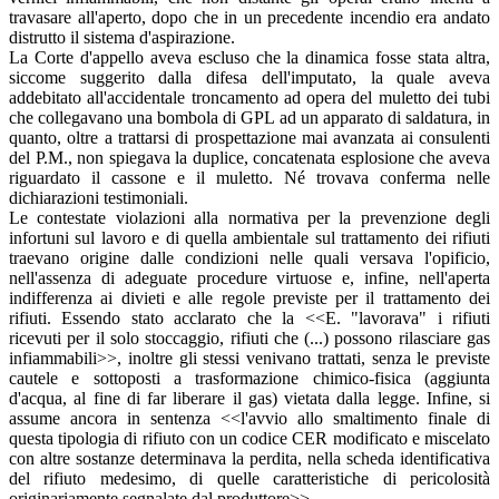
travasare all'aperto, dopo che in un precedente incendio era andato
distrutto il sistema d'aspirazione.
La Corte d'appello aveva escluso che la dinamica fosse stata altra,
siccome suggerito dalla difesa dell'imputato, la quale aveva
addebitato all'accidentale troncamento ad opera del muletto dei tubi
che collegavano una bombola di GPL ad un apparato di saldatura, in
quanto, oltre a trattarsi di prospettazione mai avanzata ai consulenti
del P.M., non spiegava la duplice, concatenata esplosione che aveva
riguardato il cassone e il muletto. Né trovava conferma nelle
dichiarazioni testimoniali.
Le contestate violazioni alla normativa per la prevenzione degli
infortuni sul lavoro e di quella ambientale sul trattamento dei rifiuti
traevano origine dalle condizioni nelle quali versava l'opificio,
nell'assenza di adeguate procedure virtuose e, infine, nell'aperta
indifferenza ai divieti e alle regole previste per il trattamento dei
rifiuti. Essendo stato acclarato che la <<E. "lavorava" i rifiuti
ricevuti per il solo stoccaggio, rifiuti che (...) possono rilasciare gas
infiammabili>>, inoltre gli stessi venivano trattati, senza le previste
cautele e sottoposti a trasformazione chimico-fisica (aggiunta
d'acqua, al fine di far liberare il gas) vietata dalla legge. Infine, si
assume ancora in sentenza <<l'avvio allo smaltimento finale di
questa tipologia di rifiuto con un codice CER modificato e miscelato
con altre sostanze determinava la perdita, nella scheda identificativa
del rifiuto medesimo, di quelle caratteristiche di pericolosità
originariamente segnalate dal produttore>>.