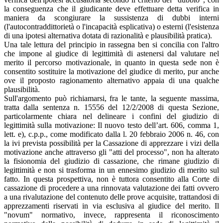
la conseguenza che il giudicante deve effettuare detta verifica in
maniera da scongiurare la sussistenza di dubbi interni
(l'autocontraddittorietà o l'incapacità esplicativa) o esterni (l'esistenza
di una ipotesi alternativa dotata di razionalità e plausibilità pratica).
Una tale lettura del principio in rassegna ben si concilia con l'altro
che impone al giudice di legittimità di astenersi dal valutare nel
merito il percorso motivazionale, in quanto in questa sede non è
consentito sostituire la motivazione del giudice di merito, pur anche
ove il proposto ragionamento alternativo appaia di una qualche
plausibilità.
Sull'argomento può richiamarsi, fra le tante, la seguente massima,
tratta dalla sentenza n. 15556 del 12/2/2008 di questa Sezione,
particolarmente chiara nel delineare i confini del giudizio di
legittimità sulla motivazione: Il nuovo testo dell’art. 606, comma 1,
lett. e), c.p.p., come modificato dalla l. 20 febbraio 2006 n. 46, con
la ivi prevista possibilità per la Cassazione di apprezzare i vizi della
motivazione anche attraverso gli "atti del processo", non ha alterato
la fisionomia del giudizio di cassazione, che rimane giudizio di
legittimità e non si trasforma in un ennesimo giudizio di merito sul
fatto. In questa prospettiva, non è tuttora consentito alla Corte di
cassazione di procedere a una rinnovata valutazione dei fatti ovvero
a una rivalutazione del contenuto delle prove acquisite, trattandosi di
apprezzamenti riservati in via esclusiva al giudice del merito. Il
"novum" normativo, invece, rappresenta il riconoscimento