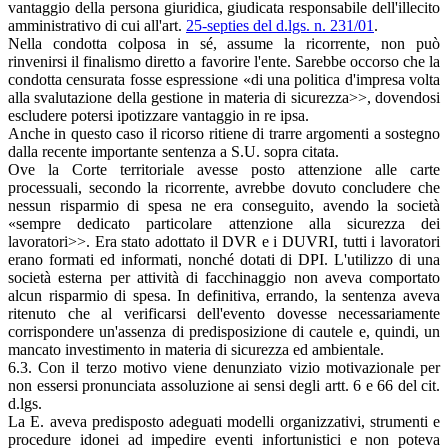
vantaggio della persona giuridica, giudicata responsabile dell'illecito
amministrativo di cui all'art.
25-septies del d.lgs. n. 231/01
.
Nella condotta colposa in sé, assume la ricorrente, non può
rinvenirsi il finalismo diretto a favorire l'ente. Sarebbe occorso che la
condotta censurata fosse espressione «di una politica d'impresa volta
alla svalutazione della gestione in materia di sicurezza>>, dovendosi
escludere potersi ipotizzare vantaggio in re ipsa.
Anche in questo caso il ricorso ritiene di trarre argomenti a sostegno
dalla recente importante sentenza a S.U. sopra citata.
Ove la Corte territoriale avesse posto attenzione alle carte
processuali, secondo la ricorrente, avrebbe dovuto concludere che
nessun risparmio di spesa ne era conseguito, avendo la società
«sempre dedicato particolare attenzione alla sicurezza dei
lavoratori>>. Era stato adottato il DVR e i DUVRI, tutti i lavoratori
erano formati ed informati, nonché dotati di DPI. L'utilizzo di una
società esterna per attività di facchinaggio non aveva comportato
alcun risparmio di spesa. In definitiva, errando, la sentenza aveva
ritenuto che al verificarsi dell'evento dovesse necessariamente
corrispondere un'assenza di predisposizione di cautele e, quindi, un
mancato investimento in materia di sicurezza ed ambientale.
6.3. Con il terzo motivo viene denunziato vizio motivazionale per
non essersi pronunciata assoluzione ai sensi degli artt. 6 e 66 del cit.
d.lgs.
La E. aveva predisposto adeguati modelli organizzativi, strumenti e
procedure idonei ad impedire eventi infortunistici e non poteva