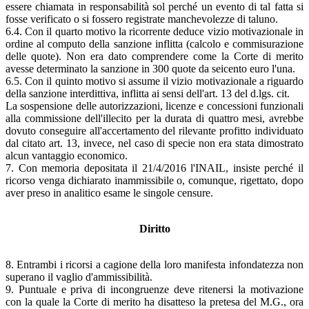
essere chiamata in responsabilità sol perché un evento di tal fatta si
fosse verificato o si fossero registrate manchevolezze di taluno.
6.4. Con il quarto motivo la ricorrente deduce vizio motivazionale in
ordine al computo della sanzione inflitta (calcolo e commisurazione
delle quote). Non era dato comprendere come la Corte di merito
avesse determinato la sanzione in 300 quote da seicento euro l'una.
6.5. Con il quinto motivo si assume il vizio motivazionale a riguardo
della sanzione interdittiva, inflitta ai sensi dell'art. 13 del d.lgs. cit.
La sospensione delle autorizzazioni, licenze e concessioni funzionali
alla commissione dell'illecito per la durata di quattro mesi, avrebbe
dovuto conseguire all'accertamento del rilevante profitto individuato
dal citato art. 13, invece, nel caso di specie non era stata dimostrato
alcun vantaggio economico.
7. Con memoria depositata il 21/4/2016 l'INAIL, insiste perché il
ricorso venga dichiarato inammissibile o, comunque, rigettato, dopo
aver preso in analitico esame le singole censure.
Diritto
8. Entrambi i ricorsi a cagione della loro manifesta infondatezza non
superano il vaglio d'ammissibilità.
9. Puntuale e priva di incongruenze deve ritenersi la motivazione
con la quale la Corte di merito ha disatteso la pretesa del M.G., ora