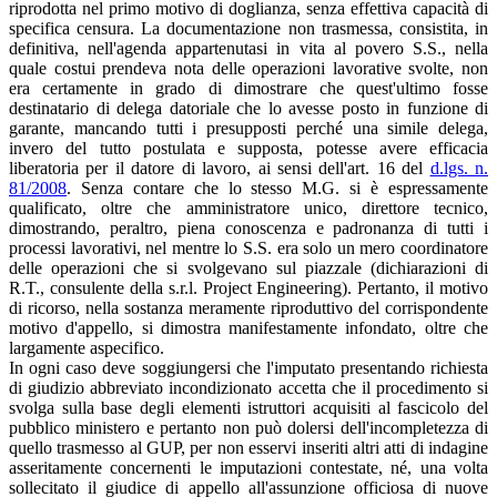
riprodotta nel primo motivo di doglianza, senza effettiva capacità di
specifica censura. La documentazione non trasmessa, consistita, in
definitiva, nell'agenda appartenutasi in vita al povero S.S., nella
quale costui prendeva nota delle operazioni lavorative svolte, non
era certamente in grado di dimostrare che quest'ultimo fosse
destinatario di delega datoriale che lo avesse posto in funzione di
garante, mancando tutti i presupposti perché una simile delega,
invero del tutto postulata e supposta, potesse avere efficacia
liberatoria per il datore di lavoro, ai sensi dell'art. 16 del
d.lgs. n.
81/2008
. Senza contare che lo stesso M.G. si è espressamente
qualificato, oltre che amministratore unico, direttore tecnico,
dimostrando, peraltro, piena conoscenza e padronanza di tutti i
processi lavorativi, nel mentre lo S.S. era solo un mero coordinatore
delle operazioni che si svolgevano sul piazzale (dichiarazioni di
R.T., consulente della s.r.l. Project Engineering). Pertanto, il motivo
di ricorso, nella sostanza meramente riproduttivo del corrispondente
motivo d'appello, si dimostra manifestamente infondato, oltre che
largamente aspecifico.
In ogni caso deve soggiungersi che l'imputato presentando richiesta
di giudizio abbreviato incondizionato accetta che il procedimento si
svolga sulla base degli elementi istruttori acquisiti al fascicolo del
pubblico ministero e pertanto non può dolersi dell'incompletezza di
quello trasmesso al GUP, per non esservi inseriti altri atti di indagine
asseritamente concernenti le imputazioni contestate, né, una volta
sollecitato il giudice di appello all'assunzione officiosa di nuove