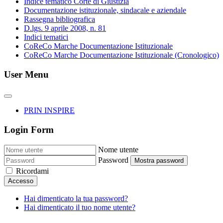
Indice tematico Corte di Giustizia
Documentazione istituzionale, sindacale e aziendale
Rassegna bibliografica
D.lgs. 9 aprile 2008, n. 81
Indici tematici
CoReCo Marche Documentazione Istituzionale
CoReCo Marche Documentazione Istituzionale (Cronologico)
User Menu
PRIN INSPIRE
Login Form
Nome utente
Password
Mostra password
Ricordami
Accesso
Hai dimenticato la tua password?
Hai dimenticato il tuo nome utente?