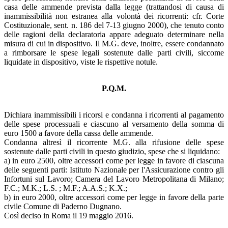
casa delle ammende prevista dalla legge (trattandosi di causa di
inammissibilità non estranea alla volontà dei ricorrenti: cfr. Corte
Costituzionale, sent. n. 186 del 7-13 giugno 2000), che tenuto conto
delle ragioni della declaratoria appare adeguato determinare nella
misura di cui in dispositivo. Il M.G. deve, inoltre, essere condannato
a rimborsare le spese legali sostenute dalle parti civili, siccome
liquidate in dispositivo, viste le rispettive notule.
P.Q.M.
Dichiara inammissibili i ricorsi e condanna i ricorrenti al pagamento
delle spese processuali e ciascuno al versamento della somma di
euro 1500 a favore della cassa delle ammende.
Condanna altresì il ricorrente M.G. alla rifusione delle spese
sostenute dalle parti civili in questo giudizio, spese che si liquidano:
a) in euro 2500, oltre accessori come per legge in favore di ciascuna
delle seguenti parti: Istituto Nazionale per l'Assicurazione contro gli
Infortuni sul Lavoro; Camera del Lavoro Metropolitana di Milano;
F.C.; M.K.; L.S. ; M.F.; A.A.S.; K.X.;
b) in euro 2000, oltre accessori come per legge in favore della parte
civile Comune di Paderno Dugnano.
Così deciso in Roma il 19 maggio 2016.