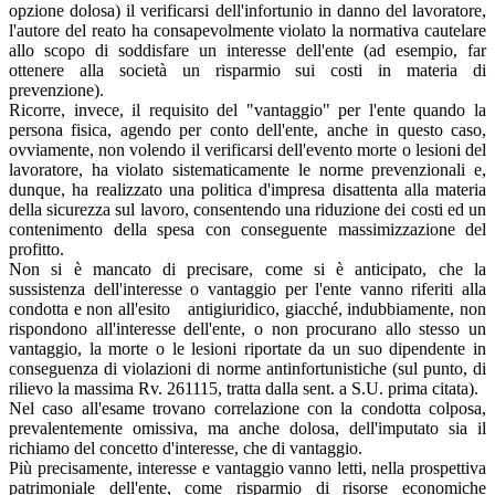
opzione dolosa) il verificarsi dell'infortunio in danno del lavoratore,
l'autore del reato ha consapevolmente violato la normativa cautelare
allo scopo di soddisfare un interesse dell'ente (ad esempio, far
ottenere alla società un risparmio sui costi in materia di
prevenzione).
Ricorre, invece, il requisito del "vantaggio" per l'ente quando la
persona fisica, agendo per conto dell'ente, anche in questo caso,
ovviamente, non volendo il verificarsi dell'evento morte o lesioni del
lavoratore, ha violato sistematicamente le norme prevenzionali e,
dunque, ha realizzato una politica d'impresa disattenta alla materia
della sicurezza sul lavoro, consentendo una riduzione dei costi ed un
contenimento della spesa con conseguente massimizzazione del
profitto.
Non si è mancato di precisare, come si è anticipato, che la
sussistenza dell'interesse o vantaggio per l'ente vanno riferiti alla
condotta e non all'esito antigiuridico, giacché, indubbiamente, non
rispondono all'interesse dell'ente, o non procurano allo stesso un
vantaggio, la morte o le lesioni riportate da un suo dipendente in
conseguenza di violazioni di norme antinfortunistiche (sul punto, di
rilievo la massima Rv. 261115, tratta dalla sent. a S.U. prima citata).
Nel caso all'esame trovano correlazione con la condotta colposa,
prevalentemente omissiva, ma anche dolosa, dell'imputato sia il
richiamo del concetto d'interesse, che di vantaggio.
Più precisamente, interesse e vantaggio vanno letti, nella prospettiva
patrimoniale dell'ente, come risparmio di risorse economiche