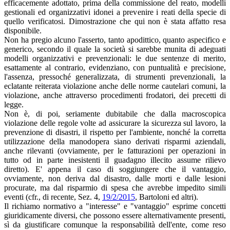
efficacemente adottato, prima della commissione del reato, modelli
gestionali ed organizzativi idonei a prevenire i reati della specie di
quello verificatosi. Dimostrazione che qui non è stata affatto resa
disponibile.
Non ha pregio alcuno l'asserto, tanto apodittico, quanto aspecifico e
generico, secondo il quale la società si sarebbe munita di adeguati
modelli organizzativi e prevenzionali: le due sentenze di merito,
esattamente al contrario, evidenziano, con puntualità e precisione,
l'assenza, pressoché generalizzata, di strumenti prevenzionali, la
eclatante reiterata violazione anche delle norme cautelari comuni, la
violazione, anche attraverso procedimenti frodatori, dei precetti di
legge.
Non è, di poi, seriamente dubitabile che dalla macroscopica
violazione delle regole volte ad assicurare la sicurezza sul lavoro, la
prevenzione di disastri, il rispetto per l'ambiente, nonché la corretta
utilizzazione della manodopera siano derivati risparmi aziendali,
anche rilevanti (ovviamente, per le fatturazioni per operazioni in
tutto od in parte inesistenti il guadagno illecito assume rilievo
diretto). E' appena il caso di soggiungere che il vantaggio,
ovviamente, non deriva dal disastro, dalle morti e dalle lesioni
procurate, ma dal risparmio di spesa che avrebbe impedito simili
eventi (cfr., di recente, Sez. 4,
19/2/2015
, Bartoloni ed altri).
Il richiamo normativo a "interesse" e "vantaggio" esprime concetti
giuridicamente diversi, che possono essere alternativamente presenti,
sì da giustificare comunque la responsabilità dell'ente, come reso