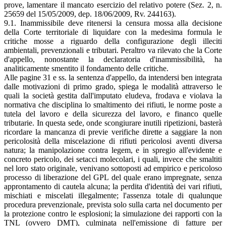
prove, lamentare il mancato esercizio del relativo potere (Sez. 2, n.
25659 del 15/05/2009, dep. 18/06/2009, Rv. 244163).
9.1. Inammissibile deve ritenersi la censura mossa alla decisione
della Corte territoriale di liquidare con la medesima formula le
critiche mosse a riguardo della configurazione degli illeciti
ambientali, prevenzionali e tributari. Peraltro va rilevato che la Corte
d'appello, nonostante la declaratoria d'inammissibilità, ha
analiticamente smentito il fondamento delle critiche.
Alle pagine 31 e ss. la sentenza d'appello, da intendersi ben integrata
dalle motivazioni di primo grado, spiega le modalità attraverso le
quali la società gestita dall'imputato eludeva, frodava e violava la
normativa che disciplina lo smaltimento dei rifiuti, le norme poste a
tutela del lavoro e della sicurezza del lavoro, e financo quelle
tributarie. In questa sede, onde scongiurare inutili ripetizioni, basterà
ricordare la mancanza di previe verifiche dirette a saggiare la non
pericolosità della miscelazione di rifiuti pericolosi aventi diversa
natura; la manipolazione contra legem, e in spregio all'evidente e
concreto pericolo, dei setacci molecolari, i quali, invece che smaltiti
nel loro stato originale, venivano sottoposti ad empirico e pericoloso
processo di liberazione del GPL del quale erano impregnate, senza
approntamento di cautela alcuna; la perdita d'identità dei vari rifiuti,
mischiati e miscelati illegalmente; l'assenza totale di qualunque
procedura prevenzionale, prevista solo sulla carta nel documento per
la protezione contro le esplosioni; la simulazione dei rapporti con la
TNL (ovvero DMT), culminata nell'emissione di fatture per