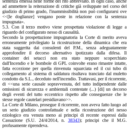
sentenza emessa nelle forme del rito abbreviato. In ogni caso, anche
ad ammettere la reiterazione di critiche già sviluppate nel corso del
giudizio di primo grado, l'inammissibilità non può configurarsi ove
<<[le doglianze] vengano poste in relazione con la sentenza
impugnata».
5.3. Con il terzo motivo viene prospettata violazione di legge a
riguardo del configurato nesso di causalità.
Secondo la prospettazione impugnatoria la Corte di merito aveva
erroneamente privilegiato la ricostruzione della dinamica che era
stata suggerita dai consulenti del P.M., senza adeguatamente
approfondire il decorso alternativo ipotizzato dalla difesa. Il
container dei setacci non era stato neppure scoperchiato
dall'Incendio e le bombole di GPL coinvolte erano rimastre intatte,
fatta eccezione per quella rinvenuta squarciata ed il cui tubo di
collegamento al sistema di saldatura risultava tranciato dal muletto
condotto da S.L., deceduto nell'incendio. Trattavasi, per il ricorrente,
di <<una serie causale sopravvenuta, del tutto indipendente dalle
omissioni di sicurezza e ambientali contestate (...) [di] un decorso
degli eventi del tutto eccentrico rispetto alle conseguenze che le
stesse regole cautelari presidiavano>>.
La Corte di Milano, prosegue il ricorrente, non aveva fatto luogo ad
un serio giudizio controfattuale e nella ricostruzione del nesso
eziologico era venuta meno ai principi di recente espressi dalla
Cassazione (S.U. 24/4/2014, n.
38343
); principi che il M.G.
profusamente riprendeva.