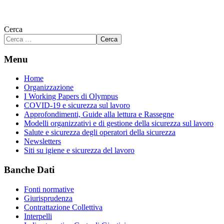
Cerca
Cerca
Menu
Home
Organizzazione
I Working Papers di Olympus
COVID-19 e sicurezza sul lavoro
Approfondimenti, Guide alla lettura e Rassegne
Modelli organizzativi e di gestione della sicurezza sul lavoro
Salute e sicurezza degli operatori della sicurezza
Newsletters
Siti su igiene e sicurezza del lavoro
Banche Dati
Fonti normative
Giurisprudenza
Contrattazione Collettiva
Interpelli