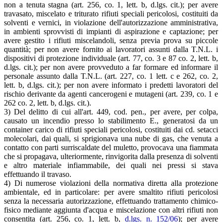
non a tenuta stagna (art. 256, co. 1, lett. b, d.lgs. cit.); per avere
travasato, miscelato e triturato rifiuti speciali pericolosi, costituiti da
solventi e vernici, in violazione dell'autorizzazione amministrativa,
in ambienti sprovvisti di impianti di aspirazione e captazione; per
avere gestito i rifiuti miscelandoli, senza previa prova su piccole
quantità; per non avere fornito ai lavoratori assunti dalla T.N.L. i
dispositivi di protezione individuale (art. 77, co. 3 e 87 co. 2, lett. b,
d.lgs. cit.); per non avere provveduto a far formare ed informare il
personale assunto dalla T.N.L. (art. 227, co. 1 lett. c e 262, co. 2,
lett. b, d.lgs. cit.); per non avere informato i predetti lavoratori del
rischio derivante da agenti cancerogeni e mutageni (art. 239, co. 1 e
262 co. 2, lett. b, d.lgs. cit.).
3) Del delitto di cui all'art. 449, cod. pen., per avere, per colpa,
causato un incendio presso lo stabilimento E., generatosi da un
container carico di rifiuti speciali pericolosi, costituiti dai cd. setacci
molecolari, dai quali, si sprigionava una nube di gas, che venuta a
contatto con parti surriscaldate del muletto, provocava una fiammata
che si propagava, ulteriormente, rinvigorita dalla presenza di solventi
e altro materiale infiammabile, dei quali nei pressi si stava
effettuando il travaso.
4) Di numerose violazioni della normativa diretta alla protezione
ambientale, ed in particolare: per avere smaltito rifiuti pericolosi
senza la necessaria autorizzazione, effettuando trattamento chimico-
fisico mediante aggiunta d'acqua e miscelazione con altri rifiuti non
consentita (art. 256, co. 1, lett. b,
d.lgs. n. 152/06
); per avere