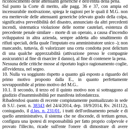
riconoscimento delle attenuanti generiche e dell'entità della pena.
Sul punto la Corte di merito, alle pagg. 36 e 37, con ampia ed
incensurabile motivazione, spiega le ragioni per le quali il M.G. non
era meritevole delle attenuanti generiche (elevato grado della colpa,
significativa prevedibilità del disastro, annunciato da altri precedenti
incendi, sistematica violazione delle norme cautelari, esistenza di
precedente penale similare - morte di un operaio, a causa d'incendio
sviluppatosi in altra azienda, sempre addetta allo smaltimento di
rifiuti speciali, della quale l'imputato era amministratore unico -); non
mancando, tuttavia, di valorizzare una certa condotta post delictum
di una qualche apprezzabilità (attivazione presso le compagnie
assicuratrici al fine di risarcire il danno), al fine di contenere la pena.
Nessuna delle critiche mosse al riportato logico ragionamento coglie,
all'evidenza, nel segno.
10. Nulla va soggiunto rispetto a quanto già esposto a riguardo del
primo motivo proposto dalla E., in quanto perfettamente
sovrapponibile al primo motivo del M.G..
10.1. Il secondo, il terzo ed il quinto motivo non si sottraggono al
giudizio d'inammissibilità per manifesta infondatezza.
Ribadendosi quanto di recente compiutamente puntualizzato in sede
di S.U. (sent. n.
38343
del 24/4/2014, dep. 18/9/2014, Rv. 261112),
coniugando, il
d.lgs. n. 231/01
, i tratti dell'ordinamento penale e di
quello amministrativo, il sistema che ne discende, di tertium genus,
configura una ipotesi di responsabilità per fatto proprio colpevole e
provato l'illecito, ricade sull'ente l'onere di dimostrare di avere