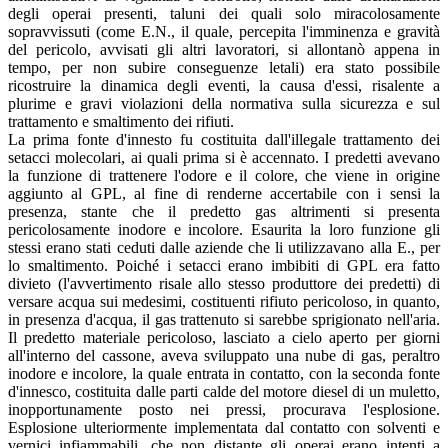
degli operai presenti, taluni dei quali solo miracolosamente
sopravvissuti (come E.N., il quale, percepita l'imminenza e gravità
del pericolo, avvisati gli altri lavoratori, si allontanò appena in
tempo, per non subire conseguenze letali) era stato possibile
ricostruire la dinamica degli eventi, la causa d'essi, risalente a
plurime e gravi violazioni della normativa sulla sicurezza e sul
trattamento e smaltimento dei rifiuti.
La prima fonte d'innesto fu costituita dall'illegale trattamento dei
setacci molecolari, ai quali prima si è accennato. I predetti avevano
la funzione di trattenere l'odore e il colore, che viene in origine
aggiunto al GPL, al fine di renderne accertabile con i sensi la
presenza, stante che il predetto gas altrimenti si presenta
pericolosamente inodore e incolore. Esaurita la loro funzione gli
stessi erano stati ceduti dalle aziende che li utilizzavano alla E., per
lo smaltimento. Poiché i setacci erano imbibiti di GPL era fatto
divieto (l'avvertimento risale allo stesso produttore dei predetti) di
versare acqua sui medesimi, costituenti rifiuto pericoloso, in quanto,
in presenza d'acqua, il gas trattenuto si sarebbe sprigionato nell'aria.
Il predetto materiale pericoloso, lasciato a cielo aperto per giorni
all'interno del cassone, aveva sviluppato una nube di gas, peraltro
inodore e incolore, la quale entrata in contatto, con la seconda fonte
d'innesco, costituita dalle parti calde del motore diesel di un muletto,
inopportunamente posto nei pressi, procurava l'esplosione.
Esplosione ulteriormente implementata dal contatto con solventi e
vernici infiammabili, che non distante gli operai erano intenti a