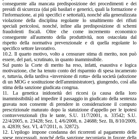
conseguente alla mancata predisposizione dei procedimenti e dei
presidi di sicurezza (dai più basilari e generici, quali la formazione e
l'informazione, ai più specifici e settoriali), nonché alla generalizzata
violazione della disciplina regolante lo smaltimento dei rifiuti
speciali pericolosi, nonché, infine alla predisposizione di schemi
fraudolenti fiscali. Oltre che come incremento economico
conseguente all'aumento della produttività, non ostacolata dal
rispetto della normativa prevenzionale e di quella regolante lo
specifico settore lavorativo.
10.2. Il quarto motivo, volto a censurare stima di merito, non può
essere, del pari, scrutinato, in quanto inammissibile.
Sul punto la Corte di merito ha reso, infatti, esaustiva e logica
motivazione, che ha tenuto conto del risparmio di spesa incamerato
e, tuttavia, della tardiva «inversione di rotta» della società (adozione
di un MOG e sostituzione dell'amministratore), giungendo, così alla
stima della sanzione giudicata congrua.
11. La genetica inidoneità dei ricorsi (a causa della loro
inammissibilità) ad impedire il passaggio in giudicato della sentenza
gravata non consente di prendere in considerazione il computo
prescrizionale maturato dopo la statuizione d'appello per le ipotesi
contravvenzionali (fra le tante, S.U. 11/7/2001, n. 33542; S.U.
22/4/2005, n. 23428; Sez. I, 4/6/2008, n. 24688; Sez. Ili, 8/10/2009,
n. 42839; Sez. VI, 4/7/2011, n. 32872).
12. L'epilogo impone condanna dei ricorrenti al pagamento delle
spese processuali, nonché della sanzione pecuniaria in favore della