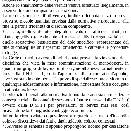
Anche lo smaltimento delle vernici veniva effettuato illegalmente, in
assenza di idoneo impianto d'aspirazione.
La miscelazione dei rifiuti veniva, inoltre, effettuata senza la previa
prova su piccole quantità, prevista dalla normativa e procurava, alla
fine la perdita d'identità di ciascuna componente.
Era stato, inoltre, ritenuto integrato il reato di traffico di rifiuti, sul
piano oggettivo (allestimento di mezzi e attività organizzata) e su
quello soggettivo (sussistenza del dolo specifico, rappresentato dal
fine di conseguire un risparmio, omettendo le cautele e le procedure
di legge).
La Corte di merito aveva, di poi, ritenuta provata la violazione della
disciplina che vieta la mera somministrazione di manodopera, in
quanto un gruppo di lavoratori di origine albanese, formalmente in
forza alla T.N.L. s.r.l., sotto l'apparenza di un contratto d'appalto,
lavorava stabilmente per la E., privo di specializzazione e sfornito di
qualunque addestramento e informazione, nonostante fosse occupato
in attività rischiose.
Le violazioni penali alla normativa tributaria erano state considerate
consequenziali alla contabilizzazione di fatture emesse dalla T.N.L. (
ovvero dalla D.M.T.) per prestazioni di servizi mai resi, così
ricavandone la E. ingiusto vantaggio economico.
Infine la riconosciuta colpevolezza a riguardo del reato d'incendio
colposo discendeva dai fatti e dagli addebiti colposi contestati.
4. Avverso la sentenza d'appello propongono ricorso per cassazione