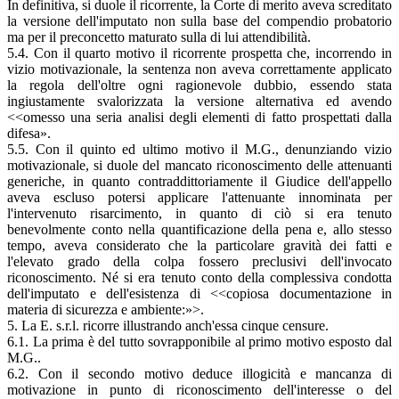
In definitiva, si duole il ricorrente, la Corte di merito aveva screditato
la versione dell'imputato non sulla base del compendio probatorio
ma per il preconcetto maturato sulla di lui attendibilità.
5.4. Con il quarto motivo il ricorrente prospetta che, incorrendo in
vizio motivazionale, la sentenza non aveva correttamente applicato
la regola dell'oltre ogni ragionevole dubbio, essendo stata
ingiustamente svalorizzata la versione alternativa ed avendo
<<omesso una seria analisi degli elementi di fatto prospettati dalla
difesa».
5.5. Con il quinto ed ultimo motivo il M.G., denunziando vizio
motivazionale, si duole del mancato riconoscimento delle attenuanti
generiche, in quanto contraddittoriamente il Giudice dell'appello
aveva escluso potersi applicare l'attenuante innominata per
l'intervenuto risarcimento, in quanto di ciò si era tenuto
benevolmente conto nella quantificazione della pena e, allo stesso
tempo, aveva considerato che la particolare gravità dei fatti e
l'elevato grado della colpa fossero preclusivi dell'invocato
riconoscimento. Né si era tenuto conto della complessiva condotta
dell'imputato e dell'esistenza di <<copiosa documentazione in
materia di sicurezza e ambiente:»>.
5. La E. s.r.l. ricorre illustrando anch'essa cinque censure.
6.1. La prima è del tutto sovrapponibile al primo motivo esposto dal
M.G..
6.2. Con il secondo motivo deduce illogicità e mancanza di
motivazione in punto di riconoscimento dell'interesse o del