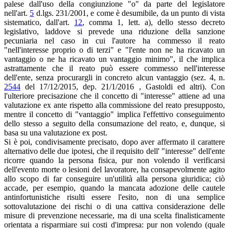
palese dall'uso della congiunzione "o" da parte del legislatore
nell'art.
5
d.lgs. 231/2001, e come è desumibile, da un punto di vista
sistematico, dall'art.
12
, comma 1, lett. a), dello stesso decreto
legislativo, laddove si prevede una riduzione della sanzione
pecuniaria nel caso in cui l'autore ha commesso il reato
"nell'interesse proprio o di terzi" e "l'ente non ne ha ricavato un
vantaggio o ne ha ricavato un vantaggio minimo", il che implica
astrattamente che il reato può essere commesso nell'interesse
dell'ente, senza procurargli in concreto alcun vantaggio (sez. 4, n.
2544
del 17/12/2015, dep. 21/1/2016 , Gastoldi ed altri). Con
l'ulteriore precisazione che il concetto di "interesse" attiene ad una
valutazione ex ante rispetto alla commissione del reato presupposto,
mentre il concetto di "vantaggio" implica l'effettivo conseguimento
dello stesso a seguito della consumazione del reato, e, dunque, si
basa su una valutazione ex post.
Si è poi, condivisamente precisato, dopo aver affermato il carattere
alternativo delle due ipotesi, che il requisito dell' "interesse" dell'ente
ricorre quando la persona fisica, pur non volendo il verificarsi
dell'evento morte o lesioni del lavoratore, ha consapevolmente agito
allo scopo di far conseguire un'utilità alla persona giuridica; ciò
accade, per esempio, quando la mancata adozione delle cautele
antinfortunistiche risulti essere l'esito, non di una semplice
sottovalutazione dei rischi o di una cattiva considerazione delle
misure di prevenzione necessarie, ma di una scelta finalisticamente
orientata a risparmiare sui costi d'impresa: pur non volendo (quale